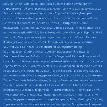
Всемирный фонд природы, BDR Novaja Gazeta-Europe, Алтай проект,
Образовательный дом прав человека Чернигов, Фонд Дом Прав Человека,
Белорусский дом прав человека имени Бориса Звозскова, Дом прав
человека Тбилиси, Дом прав человека Ереван, Дом прав человека Крым,
Центр дикого лосося, TVR Studios, ТВ Дождь, Центр европейских
исследований им Вилфрида Мартенса, Сетевое объединение журналистов
расследователей, АЛЛАТРА, За свободную Россию, Свободная Бурятия, Uralic,
UnKremlin, Международная федерация транспортных рабочих, ИстЧам
Финланд, Гудзоновский институт, Фонд Демократического Развития,
Комитет-2024, Центрально-Европейский университет, Центр
восточноевропейских и международных исследований, Общество
Сторожевой башни, Библии и трактатов Свидетелей Иеговы, Гражданский
Совет, Центр анализа европейской политики, Академическая сеть Восточная
Европа, Российский комитет действия, РЭНД корпорейшн, Русская Америка
за демократию в России, Настоящая Россия, Глобальная сеть журналистов-
расследователей, Служба поддержки, Свободная Россия Берлин, Свободная
Россия Северный Рейн-Вестфалия, Фонд глобальной помощи, Антивоенный
комитет России, Russie-Libertes, La Asocicion de Rusos Libres, Союз за
возвращение Северных территорий, Крымскотатарский Ресурсный Центр,
Глобальный союз IndustriALL, Russian Election Monitor, Article 19, Мнение
медиа, Федерация анархического черного креста, Радио Свободная Европа,
Германское общество изучения Восточной Европы, Фонд имени Фридриха