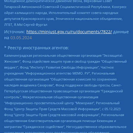
Молодежное Демократическое Движение Весна, Верховный Совет
Татарской Автономной Советской Социалистической Республики, Конгресс
ойрат-калмыцкого народа, Исполнительный комитет совета народных
депутатов Красноярского края, Этническое национальное объединение,
ЛГБТ, Я.МЫ Сергей Фургал
Источник:
https://minjust.gov.ru/ru/documents/7822/
данные
на
03.05.2024
* Реестр иностранных агентов:
Калининградская региональная общественная организация "Экозащита!-Женсовет", Фонд содействия защите прав и свобод граждан "Общественный вердикт", Фонд "Институт Развития Свободы Информации", Частное учреждение "Информационное агентство МЕМО. РУ", Региональная общественная организация "Общественная комиссия по сохранению наследия академика Сахарова", Фонд поддержки свободы прессы, Санкт-Петербургская общественная правозащитная организация "Гражданский контроль", Межрегиональная общественная организация "Информационно-просветительский центр "Мемориал", Региональный Фонд "Центр Защиты Прав Средств Массовой Информации", с 05.12.2023 Фонд "Центр Защиты Прав Средств массовой информации", Региональная общественная благотворительная организация помощи беженцам и мигрантам "Гражданское содействие", Негосударственное образовательное учреждение дополнительного профессионального образования (повышение квалификации) специалистов "АКАДЕМИЯ ПО ПРАВАМ ЧЕЛОВЕКА", Свердловская региональная общественная организация "Сутяжник", Автономная некоммерческая организация "Центр независимых социологических исследований", Союз общественных объединений "Российский исследовательский центр по правам человека", Региональное общественное учреждение научно-информационный центр "МЕМОРИАЛ", Некоммерческая организация "Фонд защиты гласности", Автономная некоммерческая организация "Институт прав человека", Городская общественная организация "Екатеринбургское общество "МЕМОРИАЛ", Городская общественная организация "Рязанское историко-просветительское и правозащитное общество "Мемориал" (Рязанский Мемориал), Челябинский региональный орган общественной самодеятельности – женское общественное объединение "Женщины Евразии", Челябинский региональный орган общественной самодеятельности "Уральская правозащитная группа", Фонд содействия защите здоровья и социальной справедливости имени Андрея Рылькова, Автономная Некоммерческая Организация "Аналитический Центр Юрия Левады", Автономная некоммерческая организация социальной поддержки населения "Проект Апрель", Региональная общественная организация помощи женщинам и детям, находящимся в кризисной ситуации "Информационно-методический центр "Анна", Фонд содействия развитию массовых коммуникаций и правовому просвещению "Так-так-Так", Фонд содействия устойчивому развитию "Серебряная тайга", Свердловский региональный общественный фонд социальных проектов "Новое время", "Idel.Реалии", Кавказ.Реалии, Крым.Реалии, Телеканал Настоящее Время, Татаро-башкирская служба Радио Свобода (Azatliq Radiosi), Радио Свободная Европа/Радио Свобода (PCE/PC), "Сибирь.Реалии", "Фактограф", Благотворительный фонд помощи осужденным и их семьям, Автономная некоммерческая организация "Институт глобализации и социальных движений", Фонд "В защиту прав заключенных", Частное учреждение "Центр поддержки и содействия развитию средств массовой информации", Пензенский региональный общественный благотворительный фонд "Гражданский союз", "Север.Реалии", Некоммерческая организация Фонд "Правовая инициатива", Общество с ограниченной ответственностью "Радио Свободная Европа/Радио Свобода", Чешское информационное агентство "MEDIUM-ORIENT", Красноярская региональная общественная организация "Мы против СПИДа", Камалягин Денис Николаевич, Маркелов Сергей Евгеньевич, Пономарев Лев Александрович, Савицкая Людмила Алексеевна, Автономная некоммерческая организация "Центр по работе с проблемой насилия "НАСИЛИЮ.НЕТ", Межрегиональный профессиональный союз работников здравоохранения "Альянс врачей", Юридическое лицо, зарегистрированное в Латвийской Республике, SIA "Medusa Project" (регистрационный номер 40103797863, дата регистрации 10.06.2014), Некоммерческая организация "Фонд по борьбе с коррупцией", Автономная некоммерческая организация "Институт права и публичной политики", Баданин Роман Сергеевич, Гликин Максим Александрович, Железнова Мария Михайловна, Лукьянова Юлия Сергеевна, Маетная Елизавета Витальевна, Маняхин Петр Борисович, Чуракова Ольга Владимировна, Ярош Юлия Петровна, Юридическое лицо "The Insider SIA", зарегистрированное в Риге, Латвийская Республика (дата регистрации 26.06.2015), являющееся администратором доменного имени интернет-издания "The Insider SIA", https://theins.ru, Постернак Алексей Евгеньевич, Рубин Михаил Аркадьевич, Анин Роман Александрович, Юридическое лицо Istories fonds, зарегистрированное в Латвийской Республике (регистрационный номер 50008295751, дата регистрации 24.02.2020), Великовский Дмитрий Александрович, Долинина Ирина Николаевна, Мароховская Алеся Алексеевна, Шлейнов Роман Юрьевич, Шмагун Олеся Валентиновна, Общество с ограниченной ответственностью "Альтаир 2021", Общество с ограниченной ответственностью "Вега 2021", Общество с ограниченной ответственностью "Главный редактор 2021", Общество с ограниченной ответственностью "Ромашки монолит", Важенков Артем Валерьевич, Ивановская областная общественная организация "Центр гендерных исследований", Гурман Юрий Альбертович, Медиапроект "ОВД-Инфо", Егоров Владимир Владимирович, Жилинский Владимир Александрович, Общество с ограниченной ответственностью "ЗП", Иванова София Юрьевна, Карезина Инна Павловна, Кильтау Екатерина Викторовна, Петров Алексей Викторович, Пискунов Сергей Евгеньевич, Смирнов Сергей Сергеевич, Тихонов Михаил Сергеевич, Общество с ограниченной ответственностью "ЖУРНАЛИСТ-ИНОСТРАННЫЙ АГЕНТ", Арапова Галина Юрьевна, Вольтская Татьяна Анатольевна, Американская компания "Mason G.E.S. Anonymous Foundation" (США), являющаяся владельцем интернет-издания https://mnews.world/, Компания "Stichting Bellingcat", зарегистрированная в Нидерландах (дата регистрации 11.07.2018), Захаров Андрей Вячеславович, Клепиковская Екатерина Дмитриевна, Общество с ограниченной ответственностью "МЕМО", Перл Роман Александрович, Симонов Евгений Алексеевич, Соловьева Елена Анатольевна, Сотников Даниил Владимирович, Сурначева Елизавета Дмитриевна, Автономная некоммерческая организация по защите прав человека и информированию населения "Якутия – Наше Мнение", Общество с ограниченной ответственностью "Москоу диджитал медиа", с 26.01.2023 Общество с ограниченной ответственностью "Чайка Белые сады", Ветошкина Валерия Валерьевна, Заговора Максим Александрович, Межрегиональное общественное движение "Российская ЛГБТ - сеть", Оленичев Максим Владимирович, Павлов Иван Юрьевич, Скворцова Елена Сергеевна, Общество с ограниченной ответственностью "Как бы инагент", Кочетков Игорь Викторович, Общество с ограниченной ответственностью "Честные выборы", Еланчик Олег Александрович, Общество с ограниченной ответственностью "Нобелевский призыв", Гималова Регина Эмилевна, Григорьев Андрей Валерьевич, Григорьева Алина Александровна, Ассоциация по содействию защите прав призывников, альтернативнослужащих и военнослужащих "Правозащитная группа "Гражданин.Армия.Право", Хисамова Регина Фаритовна, Автономная некоммерческая организация по реализации социально-правовых программ "Лилит", Дальневосточное общественное движение "Маяк", Санкт-Петербургская ЛГБТ-инициативная группа "Выход", Инициативная группа ЛГБТ+ "Реверс", Алексеев Андрей Викторович, Бекбулатова Таисия Львовна, Беляев Иван Михайлович, Владыкина Елена Сергеевна, Гельман Марат Александрович, Никульшина Вероника Юрьевна, Толоконникова Надежда Андреевна, Шендерович Виктор Анатольевич, Общество с ограниченной ответственностью "Данное сообщение", Общество с ограниченной ответственностью Издательский дом "Новая глава", Айнбиндер Александра Александровна, Московский комьюнити-центр для ЛГБТ+инициатив, Благотворительный фонд развития филантропии, Deutsche Welle (Германия, Kurt-Schumacher-Strasse 3, 53113 Bonn), Борзунова Мария Михайловна, Воробьев Виктор Викторович, Голубева Анна Львовна, Константинова Алла Михайловна, Малкова Ирина Владимировна, Мурадов Мурад Абдулгалимович, Осетинская Елизавета Николаевна, Понасенков Евгений Николаевич, Ганапольский Матвей Юрьевич, Киселев Евгений Алексеевич, Борухович Ирина Григорьевна, Дремин Иван Тимофеевич, Дубровский Дмитрий Викторович, Красноярская региональная общественная организация поддержки и развития альтернативных образовательных технологий и межкультурных коммуникаций "ИНТЕРРА", Маяковская Екатерина Алексеевна, Фейгин Марк Захарович, Филимонов Андрей Викторович, Дзугкоева Регина Николаевна, Доброхотов Роман Александрович, Дудь Юрий Александрович, Елкин Сергей Владимирович, Кругликов Кирилл Игоревич, Сабунаева Мария Леонидовна, Семенов Алексей Владимирович, Шаинян Карен Багратович, Шульман Екатерина Михайловна, Асафьев Артур Валерьевич, Вахштайн Виктор Семенович, Венедиктов Алексей Алексеевич, Лушникова Екатерина Евгеньевна, Волков Леонид Михайлович, Невзоров Александр Глебович, Пархоменко Сергей Борисович, Сироткин Ярослав Николаевич, Кара-Мурза Владимир Владимирович, Баранова Наталья Владимировна, Гозман Леонид Яковлевич, Кагарлицкий Борис Юльевич, Климарев Михаил Валерьевич, Милов Владимир Станиславович, Автономная некоммерческая организация Краснодарский центр современного искусства "Типография", Моргенштерн Алишер Тагирович, Соболь Любовь Эдуардовна, Общество с ограниченной ответственностью "ЛИЗА НОРМ", Каспаров Гарри Кимович, Ходорковский Михаил Борисович, Общество с ограниченной ответственностью "Апрельские тезисы", Данилович Ирина Брониславовна, Кашин Олег Владимирович, Петров Николай Владимирович, Пивоваров Алексей Владимирович, Соколов Михаил Владимирович, Цветкова Юлия Владимировна, Чичваркин Евгений Александрович, Комитет против пыток/Команда против пыток, Общество с ограниченной ответственностью "Первый научный", Общество с ограниченной ответственностью "Вертолет и ко", Белоцерковская Вероника Борисовна, Кац Максим Евгеньевич, Лазарева Татьяна Юрьевна, Шаведдинов Руслан Табризович, Яшин Илья Валерьевич, Общество с ограниченной ответственностью "Иноагент ААВ", Алешковский Дмитрий Петрович, Альбац Евгения Марковна, Быков Дмитрий Львович, Галямина Юлия Евгеньевна, Лойко Сергей Леонидович, Мартынов Кирилл Константинович, Медведев Сергей Александрович, Крашенинников Федор Геннадиевич, Гордеева Катерина Вл