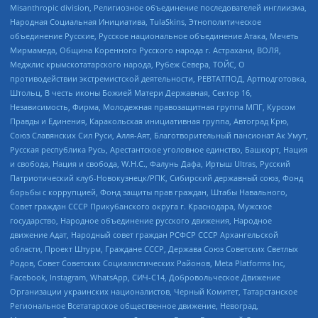
Misanthropic division, Религиозное объединение последователей инглиизма,
Народная Социальная Инициатива, TulaSkins, Этнополитическое
объединение Русские, Русское национальное объединение Атака, Мечеть
Мирмамеда, Община Коренного Русского народа г. Астрахани, ВОЛЯ,
Меджлис крымскотатарского народа, Рубеж Севера, ТОЙС, О
противодействии экстремистской деятельности, РЕВТАТПОД, Артподготовка,
Штольц, В честь иконы Божией Матери Державная, Сектор 16,
Независимость, Фирма, Молодежная правозащитная группа МПГ, Курсом
Правды и Единения, Каракольская инициативная группа, Автоград Крю,
Союз Славянских Сил Руси, Алля-Аят, Благотворительный пансионат Ак Умут,
Русская республика Русь, Арестантское уголовное единство, Башкорт, Нация
и свобода, Нация и свобода, W.H.С., Фалунь Дафа, Иртыш Ultras, Русский
Патриотический клуб-Новокузнецк/РПК, Сибирский державный союз, Фонд
борьбы с коррупцией, Фонд защиты прав граждан, Штабы Навального,
Совет граждан СССР Прикубанского округа г. Краснодара, Мужское
государство, Народное объединение русского движения, Народное
движение Адат, Народный совет граждан РСФСР СССР Архангельской
области, Проект Штурм, Граждане СССР, Держава Союз Советских Светлых
Родов, Совет Советских Социалистических Районов, Meta Platforms Inc,
Facebook, Instagram, WhatsApp, СИЧ-С14, Добровольческое Движение
Организации украинских националистов, Черный Комитет, Татарстанское
Региональное Всетатарское общественное движение, Невоград,