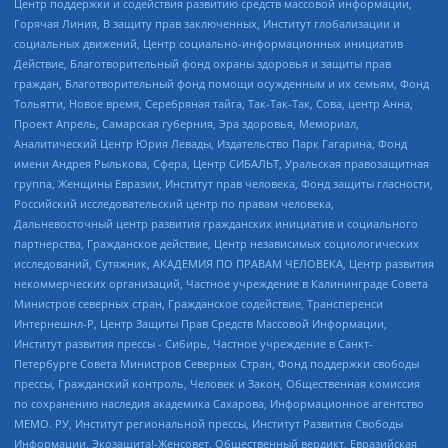
Центр поддержки и содействия развитию средств массовой информации,
Горячая Линия, В защиту прав заключенных, Институт глобализации и
социальных движений, Центр социально-информационных инициатив
Действие, Благотворительный фонд охраны здоровья и защиты прав
граждан, Благотворительный фонд помощи осужденным и их семьям, Фонд
Тольятти, Новое время, Серебряная тайга, Так-Так-Так, Сова, центр Анна,
Проект Апрель, Самарская губерния, Эра здоровья, Мемориал,
Аналитический Центр Юрия Левады, Издательство Парк Гагарина, Фонд
имени Андрея Рылькова, Сфера, Центр СИБАЛЬТ, Уральская правозащитная
группа, Женщины Евразии, Институт прав человека, Фонд защиты гласности,
Российский исследовательский центр по правам человека,
Дальневосточный центр развития гражданских инициатив и социального
партнерства, Гражданское действие, Центр независимых социологических
исследований, Сутяжник, АКАДЕМИЯ ПО ПРАВАМ ЧЕЛОВЕКА, Центр развития
некоммерческих организаций, Частное учреждение в Калининграде Совета
Министров северных стран, Гражданское содействие, Трансперенси
Интернешнл-Р, Центр Защиты Прав Средств Массовой Информации,
Институт развития прессы - Сибирь, Частное учреждение в Санкт-
Петербурге Совета Министров Северных Стран, Фонд поддержки свободы
прессы, Гражданский контроль, Человек и Закон, Общественная комиссия
по сохранению наследия академика Сахарова, Информационное агентство
МЕМО. РУ, Институт региональной прессы, Институт Развития Свободы
Информации, Экозащита!-Женсовет, Общественный вердикт, Евразийская