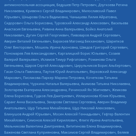
антимонопольная ассоциация, Бедушев Петр Петрович, Дзугкоева Регина
Николаевна, Кривенко Сергей Владимирович, Милославский Павел
Юрьевич, Шнырова Ольга Вадимовна, Чанышева Лилия Айратовна,
Сидорович Ольга Борисовна, Туровский Александр Алексеевич, Васильева
Анастасия Евгеньевна, Ривина Анна Валерьевна, Бойко Анатолий
Николаевич, Дугин Сергей Георгиевич, Пивоваров Андрей Сергеевич,
Аверин Виталий Евгеньевич, Барахоев Магомед Бекханович, Шарипков
Олег Викторович, Мошель Ирина Ароновна, Шведов Григорий Сергеевич,
Пономарев Лев Александрович, Каргалицкий Борис Юльевич, Созаев
Валерий Валерьевич, Исламов Тимур Рифгатович, Романова Ольга
Евгеньевна, Щаров Сергей Алексадрович, Цирульников Борис Альбертович,
Гасан Ольга Павловна, Паутов Юрий Анатольевич, Верховский Александр
Маркович, Пислакова-Паркер Марина Петровна, Кочеткова Татьяна
Владимировна, Чуркина Наталья Валерьевна, Акимова Татьяна Николаевна,
Золотарева Екатерина Александровна, Рачинский Ян Збигневич, Жемкова
Елена Борисовна, Гудков Лев Дмитриевич, Илларионова Юлия Юрьевна,
Саранг Анна Васильевна, Захарова Светлана Сергеевна, Аверин Владимир
Анатольевич, Щур Татьяна Михайловна, Щур Николай Алексеевич,
Блинушов Андрей Юрьевич, Мосин Алексей Геннадьевич, Гефтер Валентин
Михайлович, Симонов Алексей Кириллович, Флиге Ирина Анатольевна,
Мельникова Валентина Дмитриевна, Вититинова Елена Владимировна,
Баженова Светлана Куприяновна, Максимов Сергей Владимирович, Беляев