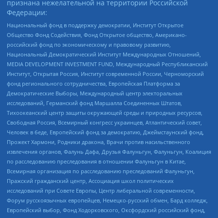
признана нежелательной на территории Российской
Федерации:
Национальный фонд в поддержку демократии, Институт Открытое
Общество Фонд Содействия, Фонд Открытое общество, Американо-
российский фонд по экономическому и правовому развитию,
Национальный Демократический Институт Международных Отношений,
MEDIA DEVELOPMENT INVESTMENT FUND, Международный Республиканский
Институт, Открытая Россия, Институт современной России, Черноморский
фонд регионального сотрудничества, Европейская Платформа за
Демократические Выборы, Международный центр электоральных
исследований, Германский фонд Маршалла Соединенных Штатов,
Тихоокеанский центр защиты окружающей среды и природных ресурсов,
Свободная Россия, Всемирный конгресс украинцев, Атлантический совет,
Человек в беде, Европейский фонд за демократию, Джеймстаунский фонд,
Прожект Хармони, Родники дракона, Врачи против насильственного
извлечения органов, Фалунь Дафа, Друзья Фалуньгун, Фалуньгун, Коалиция
по расследованию преследования в отношении Фалуньгун в Китае,
Всемирная организация по расследованию преследований Фалуньгун,
Пражский гражданский центр, Ассоциация школ политических
исследований при Совете Европы, Центр либеральной современности,
Форум русскоязычных европейцев, Немецко-русский обмен, Бард колледж,
Европейский выбор, Фонд Ходорковского, Оксфордский российский фонд,