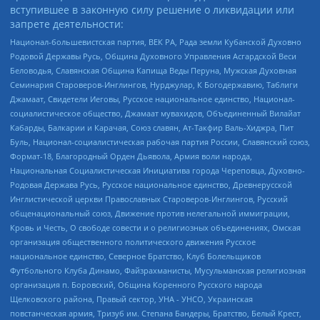
вступившее в законную силу решение о ликвидации или
запрете деятельности:
Национал-большевистская партия, ВЕК РА, Рада земли Кубанской Духовно
Родовой Державы Русь, Община Духовного Управления Асгардской Веси
Беловодья, Славянская Община Капища Веды Перуна, Мужская Духовная
Семинария Староверов-Инглингов, Нурджулар, К Богодержавию, Таблиги
Джамаат, Свидетели Иеговы, Русское национальное единство, Национал-
социалистическое общество, Джамаат мувахидов, Объединенный Вилайат
Кабарды, Балкарии и Карачая, Союз славян, Ат-Такфир Валь-Хиджра, Пит
Буль, Национал-социалистическая рабочая партия России, Славянский союз,
Формат-18, Благородный Орден Дьявола, Армия воли народа,
Национальная Социалистическая Инициатива города Череповца, Духовно-
Родовая Держава Русь, Русское национальное единство, Древнерусской
Инглистической церкви Православных Староверов-Инглингов, Русский
общенациональный союз, Движение против нелегальной иммиграции,
Кровь и Честь, О свободе совести и о религиозных объединениях, Омская
организация общественного политического движения Русское
национальное единство, Северное Братство, Клуб Болельщиков
Футбольного Клуба Динамо, Файзрахманисты, Мусульманская религиозная
организация п. Боровский, Община Коренного Русского народа
Щелковского района, Правый сектор, УНА - УНСО, Украинская
повстанческая армия, Тризуб им. Степана Бандеры, Братство, Белый Крест,