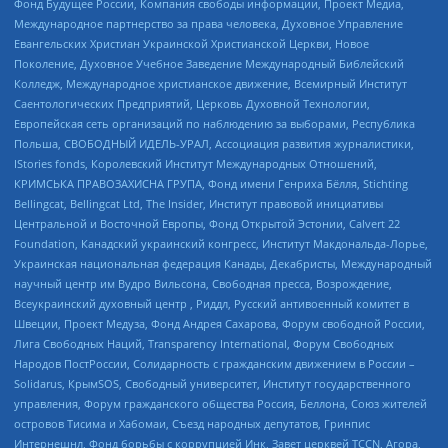
Фонд Будущее России, Компания свободы информации, Проект Медиа,
Международное партнерство за права человека, Духовное Управление
Евангельских Христиан Украинской Христианской Церкви, Новое
Поколение, Духовное Учебное Заведение Международный Библейский
Колледж, Международное христианское движение, Всемирный Институт
Саентологических Предприятий, Церковь Духовной Технологии,
Европейская сеть организаций по наблюдению за выборами, Республика
Польша, СВОБОДНЫЙ ИДЕЛЬ-УРАЛ, Ассоциация развития журналистики,
IStories fonds, Королевский Институт Международных Отношений,
КРИМСЬКА ПРАВОЗАХИСНА ГРУПА, Фонд имени Генриха Бёлля, Stichting
Bellingcat, Bellingcat Ltd, The Insider, Институт правовой инициативы
Центральной и Восточной Европы, Фонд Открытой Эстонии, Calvert 22
Foundation, Канадский украинский конгресс, Институт Макдональда-Лорье,
Украинская национальная федерация Канады, Декабристы, Международный
научный центр им Вудро Вильсона, Свободная пресса, Возрождение,
Всеукраинский духовный центр , Риддл, Русский антивоенный комитет в
Швеции, Проект Медуза, Фонд Андрея Сахарова, Форум свободной России,
Лига Свободных Наций, Transparеncy International, Форум Свободных
Народов ПостРоссии, Солидарность с гражданским движением в России –
Solidarus, КрымSOS, Свободный университет, Институт государственного
управления, Форум гражданского общества Россия, Беллона, Союз жителей
островов Тисима и Хабомаи, Съезд народных депутатов, Гринпис
Интернешнл, Фонд борьбы с коррупцией Инк, Завет церквей TCCN, Агора,