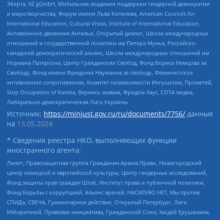
Эберта, XZ gGmbH, Мобильная академия поддержки гендерной демократии
и миротворчества, Форум имени Льва Копелева, American Councils for
International Education, Cultural Vistas, Institute of International Education,
Антивоенное движение Антальи, Открытый диалог, Школа международных
отношений и государственной политики им Питера Мунка, Российско-
канадский демократический альянс, Школа международных отношений им
Нормана Патерсона, Центр Гражданских Свобод, Фонд Бориса Немцова за
Свободу, Фонд имени Фридриха Науманна за свободу, Феминистское
антивоенное сопротивление, Комитет независимости Ингушетии, Прометей,
Stop Occupation of Karelia, Вернись живым, Фридом Хаус, СОТА медиа,
Либерально-демократическая Лига Украины
Источник:
https://minjust.gov.ru/ru/documents/7756/
данные
на
13.05.2024
* Сведения реестра НКО, выполняющих функции
иностранного агента:
Лилит, Правозащитная группа Гражданин.Армия.Право, Нижегородский
центр немецкой и европейской культуры, Центр гендерных исследований,
Фонд защиты прав граждан Штаб, Институт права и публичной политики,
Фонд борьбы с коррупцией, Альянс врачей, НАСИЛИЮ.НЕТ, Мы против
СПИДа, СВЕЧА, Гуманитарное действие, Открытый Петербург, Лига
Избирателей, Правовая инициатива, Гражданский Союз, Хасдей Ерушалаим,