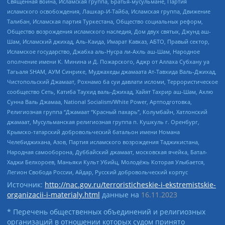
Священная война, Исламская группа, Братья-мусульмане, Партия
исламского освобождения, Лашкар-И-Тайба, Исламская группа, Движение
Талибан, Исламская партия Туркестана, Общество социальных реформ,
Общество возрождения исламского наследия, Дом двух святых, Джунд аш-
Шам, Исламский джихад, Аль-Каида, Имарат Кавказ, АБТО, Правый сектор,
Исламское государство, Джабха аль-Нусра ли-Ахль аш-Шам, Народное
ополчение имени К. Минина и Д. Пожарского, Аджр от Аллаха Субхану уа
Тагьаля SHAM, АУМ Синрике, Муджахеды джамаата Ат-Тавхида Валь-Джихад,
Чистопольский Джамаат, Рохнамо ба суи давлати исломи, Террористическое
сообщество Сеть, Катиба Таухид валь-Джихад, Хайят Тахрир аш-Шам, Ахлю
Сунна Валь Джамаа, National Socialism/White Power, Артподготовка,
Религиозная группа “Джамаат “Красный пахарь”, Колумбайн, Хатлонский
джамаат, Мусульманская религиозная группа п. Кушкуль г. Оренбург,
Крымско-татарский добровольческий батальон имени Номана
Челебиджихана, Азов, Партия исламского возрождения Таджикистана,
Народная самооборона, Дуббайский джамаат, московская ячейка, Батал-
Хаджи Белхороев, Маньяки Культ Убийц, Молодёжь Которая Улыбается,
Легион Свобода России, Айдар, Русский добровольческий корпус
Источник:
http://nac.gov.ru/terroristicheskie-i-ekstremistskie-
organizacii-i-materialy.html
данные на
16.11.2023
* Перечень общественных объединений и религиозных
организаций в отношении которых судом принято