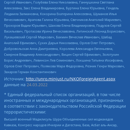
Сергей Иванович, Голубева Елена Николаевна, Ганнушкина Светлана
Алексеевна, Закс Елена Владимировна, Буртина Елена Юрьевна, Гендель
Людмила Залмановна, Кокорина Екатерина Алексеевна, Шуманов Илья
Вячеславович, Арапова Галина Юрьевна, Свечников Анатолий Мариевич,
Прохоров Вадим Юрьевич, Шахова Елена Владимировна, Подузов Сергей
Васильевич, Протасова Ирина Вячеславовна, Литинский Леонид Борисович,
Лукашевский Сергей Маркович, Бахмин Вячеслав Иванович, Шабад
Анатолий Ефимович, Сухих Дарья Николаевна, Орлов Олег Петрович,
Добровольская Анна Дмитриевна, Королева Александра Евгеньевна,
Смирнов Владимир Александрович, Вицин Сергей Ефимович, Золотухин
Борис Андреевич, Левинсон Лев Семенович, Локшина Татьяна Иосифовна,
Орлов Олег Петрович, Полякова Мара Федоровна, Резник Генри Маркович,
Захаров Герман Константинович
Источник:
http://unro.minjust.ru/NKOForeignAgent.aspx
данные на
24.03.2022
* Единый федеральный список организаций, в том числе
иностранных и международных организаций, признанных
в соответствии с законодательством Российской Федерации
террористическими:
Высший военный Маджлисуль Шура Объединенных сил моджахедов
Кавказа, Конгресс народов Ичкерии и Дагестана, База, Асбат аль-Ансар,