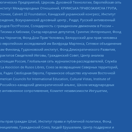
огических Предприятий, Церковь Духовной Технологии, Европейская сеть
ий Институт Международных Отношений, КРИМСЬКА ПРАВОЗАХИСНА ГРУПА,
стонии, Calvert 22 Foundation, Канадский украинский конгресс, Институт
ждение, Всеукраинский духовный центр , Риддл, Русский антивоенный
ародов ПостРоссии, Солидарность с гражданским движением в России –
в Тисима и Хабомаи, Съезд народных депутатов, Гринпис Интернешнл, Фонд
ека Чернигов, Фонд Дом Прав Человека, Белорусский дом прав человека
нтр европейских исследований им Вилфрида Мартенса, Сетевое объединение
Чам Финланд, Гудзоновский институт, Фонд Демократического Развития,
актатов Свидетелей Иеговы, Гражданский Совет, Центр анализа
астоящая Россия, Глобальная сеть журналистов-расследователей, Служба
a Asocicion de Rusos Libres, Союз за возвращение Северных территорий,
еста, Радио Свободная Европа, Германское общество изучения Восточной
ouncils for International Education, Cultural Vistas, Institute of
, Российско-канадский демократический альянс, Школа международных
е антивоенное сопротивление, Комитет независимости Ингушетии,
ты прав граждан Штаб, Институт права и публичной политики, Фонд
инициатива, Гражданский Союз, Хасдей Ерушалаим, Центр поддержки и