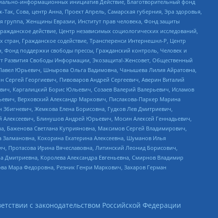
социально-информационных инициатив Действие, Благотворительный фонд
Так, Сова, центр Анна, Проект Апрель, Самарская губерния, Эра здоровья,
я группа, Женщины Евразии, Институт прав человека, Фонд защиты
Гражданское действие, Центр независимых социологических исследований,
стран, Гражданское содействие, Трансперенси Интернешнл-Р, Центр
н, Фонд поддержки свободы прессы, Гражданский контроль, Человек и
тут Развития Свободы Информации, Экозащита!-Женсовет, Общественный
й Павел Юрьевич, Шнырова Ольга Вадимовна, Чанышева Лилия Айратовна,
ин Сергей Георгиевич, Пивоваров Андрей Сергеевич, Аверин Виталий
вич, Каргалицкий Борис Юльевич, Созаев Валерий Валерьевич, Исламов
льевич, Верховский Александр Маркович, Пислакова-Паркер Марина
н Збигневич, Жемкова Елена Борисовна, Гудков Лев Дмитриевич,
й Алексеевич, Блинушов Андрей Юрьевич, Мосин Алексей Геннадьевич,
а, Баженова Светлана Куприяновна, Максимов Сергей Владимирович,
а Залмановна, Кокорина Екатерина Алексеевна, Шуманов Илья
ч, Протасова Ирина Вячеславовна, Литинский Леонид Борисович,
а Дмитриевна, Королева Александра Евгеньевна, Смирнов Владимир
ова Мара Федоровна, Резник Генри Маркович, Захаров Герман
етствии с законодательством Российской Федерации