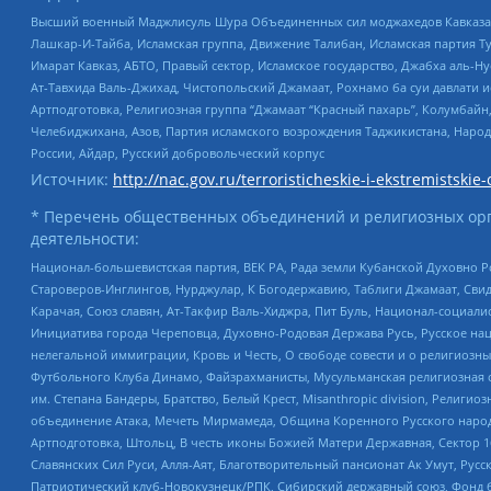
Высший военный Маджлисуль Шура Объединенных сил моджахедов Кавказа, Ко
Лашкар-И-Тайба, Исламская группа, Движение Талибан, Исламская партия Т
Имарат Кавказ, АБТО, Правый сектор, Исламское государство, Джабха аль-
Ат-Тавхида Валь-Джихад, Чистопольский Джамаат, Рохнамо ба суи давлати и
Артподготовка, Религиозная группа “Джамаат “Красный пахарь”, Колумбайн
Челебиджихана, Азов, Партия исламского возрождения Таджикистана, Народ
России, Айдар, Русский добровольческий корпус
Источник:
http://nac.gov.ru/terroristicheskie-i-ekstremistskie-
* Перечень общественных объединений и религиозных орг
деятельности:
Национал-большевистская партия, ВЕК РА, Рада земли Кубанской Духовно
Староверов-Инглингов, Нурджулар, К Богодержавию, Таблиги Джамаат, Сви
Карачая, Союз славян, Ат-Такфир Валь-Хиджра, Пит Буль, Национал-социал
Инициатива города Череповца, Духовно-Родовая Держава Русь, Русское н
нелегальной иммиграции, Кровь и Честь, О свободе совести и о религиоз
Футбольного Клуба Динамо, Файзрахманисты, Мусульманская религиозная о
им. Степана Бандеры, Братство, Белый Крест, Misanthropic division, Рели
объединение Атака, Мечеть Мирмамеда, Община Коренного Русского народа
Артподготовка, Штольц, В честь иконы Божией Матери Державная, Сектор 1
Славянских Сил Руси, Алля-Аят, Благотворительный пансионат Ак Умут, Русск
Патриотический клуб-Новокузнецк/РПК, Сибирский державный союз, Фонд б