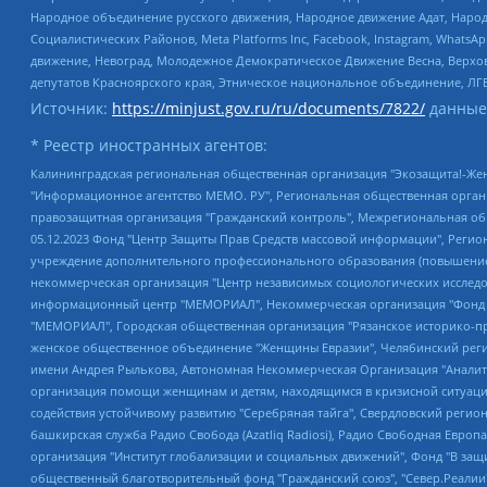
Народное объединение русского движения, Народное движение Адат, Народ
Социалистических Районов, Meta Platforms Inc, Facebook, Instagram, Wha
движение, Невоград, Молодежное Демократическое Движение Весна, Верхов
депутатов Красноярского края, Этническое национальное объединение, ЛГ
Источник:
https://minjust.gov.ru/ru/documents/7822/
данные
* Реестр иностранных агентов:
Калининградская региональная общественная организация "Экозащита!-Женсовет", Фонд содействия защите прав и свобод граждан "Общественный вердикт", Фонд "Институт Развития Свободы Информации", Частное учреждение "Информационное агентство МЕМО. РУ", Региональная общественная организация "Общественная комиссия по сохранению наследия академика Сахарова", Фонд поддержки свободы прессы, Санкт-Петербургская общественная правозащитная организация "Гражданский контроль", Межрегиональная общественная организация "Информационно-просветительский центр "Мемориал", Региональный Фонд "Центр Защиты Прав Средств Массовой Информации", с 05.12.2023 Фонд "Центр Защиты Прав Средств массовой информации", Региональная общественная благотворительная организация помощи беженцам и мигрантам "Гражданское содействие", Негосударственное образовательное учреждение дополнительного профессионального образования (повышение квалификации) специалистов "АКАДЕМИЯ ПО ПРАВАМ ЧЕЛОВЕКА", Свердловская региональная общественная организация "Сутяжник", Автономная некоммерческая организация "Центр независимых социологических исследований", Союз общественных объединений "Российский исследовательский центр по правам человека", Региональное общественное учреждение научно-информационный центр "МЕМОРИАЛ", Некоммерческая организация "Фонд защиты гласности", Автономная некоммерческая организация "Институт прав человека", Городская общественная организация "Екатеринбургское общество "МЕМОРИАЛ", Городская общественная организация "Рязанское историко-просветительское и правозащитное общество "Мемориал" (Рязанский Мемориал), Челябинский региональный орган общественной самодеятельности – женское общественное объединение "Женщины Евразии", Челябинский региональный орган общественной самодеятельности "Уральская правозащитная группа", Фонд содействия защите здоровья и социальной справедливости имени Андрея Рылькова, Автономная Некоммерческая Организация "Аналитический Центр Юрия Левады", Автономная некоммерческая организация социальной поддержки населения "Проект Апрель", Региональная общественная организация помощи женщинам и детям, находящимся в кризисной ситуации "Информационно-методический центр "Анна", Фонд содействия развитию массовых коммуникаций и правовому просвещению "Так-так-Так", Фонд содействия устойчивому развитию "Серебряная тайга", Свердловский региональный общественный фонд социальных проектов "Новое время", "Idel.Реалии", Кавказ.Реалии, Крым.Реалии, Телеканал Настоящее Время, Татаро-башкирская служба Радио Свобода (Azatliq Radiosi), Радио Свободная Европа/Радио Свобода (PCE/PC), "Сибирь.Реалии", "Фактограф", Благотворительный фонд помощи осужденным и их семьям, Автономная некоммерческая организация "Институт глобализации и социальных движений", Фонд "В защиту прав заключенных", Частное учреждение "Центр поддержки и содействия развитию средств массовой информации", Пензенский региональный общественный благотворительный фонд "Гражданский союз", "Север.Реалии", Некоммерческая организация Фонд "Правовая инициатива", Общество с ограниченной ответственностью "Радио Свободная Европа/Радио Свобода", Чешское информационное агентство "MEDIUM-ORIENT", Красноярская региональная общественная организация "Мы против СПИДа", Камалягин Денис Николаевич, Маркелов Сергей Евгеньевич, Пономарев Лев Александрович, Савицкая Людмила Алексеевна, Автоно