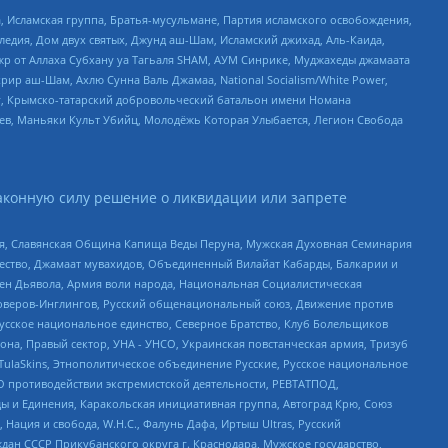
 Исламская группа, Братья-мусульмане, Партия исламского освобождения,
едия, Дом двух святых, Джунд аш-Шам, Исламский джихад, Аль-Каида,
жр от Аллаха Субхану уа Тагьаля SHAM, АУМ Синрике, Муджахеды джамаата
рир аш-Шам, Ахлю Сунна Валь Джамаа, National Socialism/White Power,
рг, Крымско-татарский добровольческий батальон имени Номана
оев, Маньяки Культ Убийц, Молодёжь Которая Улыбается, Легион Свобода
аконную силу решение о ликвидации или запрете
ья, Славянская Община Капища Веды Перуна, Мужская Духовная Семинария
щество, Джамаат мувахидов, Объединенный Вилайат Кабарды, Балкарии и
ден Дьявола, Армия воли народа, Национальная Социалистическая
роверов-Инглингов, Русский общенациональный союз, Движение против
усское национальное единство, Северное Братство, Клуб Болельщиков
а, Правый сектор, УНА - УНСО, Украинская повстанческая армия, Тризуб
 TulaSkins, Этнополитическое объединение Русские, Русское национальное
О противодействии экстремистской деятельности, РЕВТАТПОД,
ы и Единения, Каракольская инициативная группа, Автоград Крю, Союз
 Нация и свобода, W.H.С., Фалунь Дафа, Иртыш Ultras, Русский
ан СССР Прикубанского округа г. Краснодара, Мужское государство,