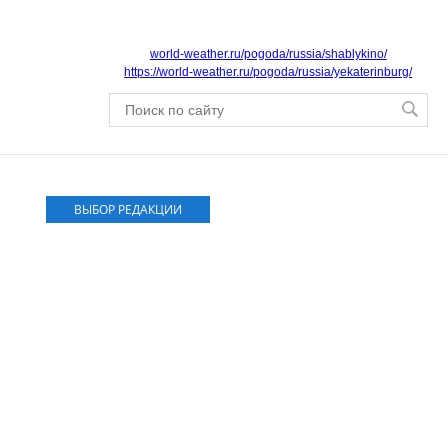
world-weather.ru/pogoda/russia/shablykino/
https://world-weather.ru/pogoda/russia/yekaterinburg/
ВЫБОР РЕДАКЦИИ