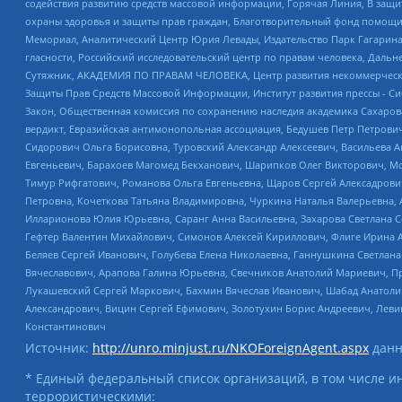
содействия развитию средств массовой информации, Горячая Линия, В защ
охраны здоровья и защиты прав граждан, Благотворительный фонд помощи ос
Мемориал, Аналитический Центр Юрия Левады, Издательство Парк Гагарина
гласности, Российский исследовательский центр по правам человека, Даль
Сутяжник, АКАДЕМИЯ ПО ПРАВАМ ЧЕЛОВЕКА, Центр развития некоммерческих
Защиты Прав Средств Массовой Информации, Институт развития прессы - Си
Закон, Общественная комиссия по сохранению наследия академика Сахаров
вердикт, Евразийская антимонопольная ассоциация, Бедушев Петр Петрови
Сидорович Ольга Борисовна, Туровский Александр Алексеевич, Васильева А
Евгеньевич, Барахоев Магомед Бекханович, Шарипков Олег Викторович, М
Тимур Рифгатович, Романова Ольга Евгеньевна, Щаров Сергей Алексадрови
Петровна, Кочеткова Татьяна Владимировна, Чуркина Наталья Валерьевна, 
Илларионова Юлия Юрьевна, Саранг Анна Васильевна, Захарова Светлана 
Гефтер Валентин Михайлович, Симонов Алексей Кириллович, Флиге Ирина 
Беляев Сергей Иванович, Голубева Елена Николаевна, Ганнушкина Светлана
Вячеславович, Арапова Галина Юрьевна, Свечников Анатолий Мариевич, П
Лукашевский Сергей Маркович, Бахмин Вячеслав Иванович, Шабад Анатоли
Александрович, Вицин Сергей Ефимович, Золотухин Борис Андреевич, Леви
Константинович
Источник:
http://unro.minjust.ru/NKOForeignAgent.aspx
данн
* Единый федеральный список организаций, в том числе и
террористическими: