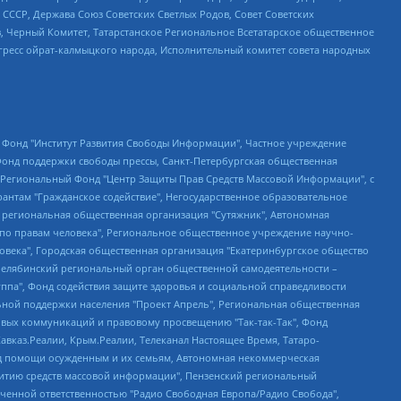
СССР, Держава Союз Советских Светлых Родов, Совет Советских
в, Черный Комитет, Татарстанское Региональное Всетатарское общественное
гресс ойрат-калмыцкого народа, Исполнительный комитет совета народных
евосточное общественное движение "Маяк", Санкт-Петербургская ЛГБТ-инициативная группа "Выход", Инициативная группа ЛГБТ+ "Реверс", Алексеев Андрей Викторович, Бекбулатова Таисия Львовна, Беляев Иван Михайлович, Владыкина Елена Сергеевна, Гельман Марат Александрович, Никульшина Вероника Юрьевна, Толоконникова Надежда Андреевна, Шендерович Виктор Анатольевич, Общество с ограниченной ответственностью "Данное сообщение", Общество с ограниченной ответственностью Издательский дом "Новая глава", Айнбиндер Александра Александровна, Московский комьюнити-центр для ЛГБТ+инициатив, Благотворительный фонд развития филантропии, Deutsche Welle (Германия, Kurt-Schumacher-Strasse 3, 53113 Bonn), Борзунова Мария Михайловна, Воробьев Виктор Викторович, Голубева Анна Львовна, Константинова Алла Михайловна, Малкова Ирина Владимировна, Мурадов Мурад Абдулгалимович, Осетинская Елизавета Николаевна, Понасенков Евгений Николаевич, Ганапольский Матвей Юрьевич, Киселев Евгений Алексеевич, Борухович Ирина Григорьевна, Дремин Иван Тимофеевич, Дубровский Дмитрий Викторович, Красноярская региональная общественная организация поддержки и развития альтернативных образовательных технологий и межкультурных коммуникаций "ИНТЕРРА", Маяковская Екатерина Алексеевна, Фейгин Марк Захарович, Филимонов Андрей Викторович, Дзугкоева Регина Николаевна, Доброхотов Роман Александрович, Дудь Юрий Александрович, Елкин Сергей Владимирович, Кругликов Кирилл Игоревич, Сабунаева Мария Леонидовна, Семенов Алексей Владимирович, Шаинян Карен Багратович, Шульман Екатерина Михайловна, Асафьев Артур Валерьевич, Вахштайн Виктор Семенович, Венедиктов Алексей Алексеевич, Лушникова Екатерина Евгеньевна, Волков Леонид Михайлович, Невзоров Александр Глебович, Пархоменко Сергей Борисович, Сироткин Ярослав Николаевич, Кара-Мурза Владимир Владимирович, Баранова Наталья Владимировна, Гозман Леонид Яковлевич, Кагарлицкий Борис Юльевич, Климарев Михаил Валерьевич, Милов Владимир Станиславович, Автономная некоммерческая организация Краснодарский центр современного искусства "Типография", Моргенштерн Алишер Тагирович, Соболь Любовь Эдуардовна, Общество с ограниченной ответственностью "ЛИЗА НОРМ", Каспаров Гарри Кимович, Ходорковский Михаил Борисович, Общество с ограниченной ответственностью "Апрельские тезисы", Данилович Ирина Брониславовна, Кашин Олег Владимирович, Петров Николай Владимирович, Пивоваров Алексей Владимирович, Соколов Михаил Владимирович, Цветкова Юлия Владимировна, Чичваркин Евгений Александрович, Комитет против пыток/Команда против пыток, Общество с ограниченной ответственностью "Первый научный", Общество с ограниченной ответственностью "Вертолет и ко", Белоцерковская Вероника Борисовна, Кац Максим Евгеньевич, Лазарева Татьяна Юрьевна, Шаведдинов Руслан Табризович, Яшин Илья Валерьевич, Общество с ограниченной ответственностью "Иноагент ААВ", Алешковский Дмитрий Петрович, Альбац Евгения Марковна, Быков Дмитрий Львович, Галямина Юлия Евгеньевна, Лойко Сергей Леонидович, Мартынов Кирилл Константинович, Медведев Сергей Александрович, Крашенинников Федор Геннадиевич, Гордеева Катерина Вл