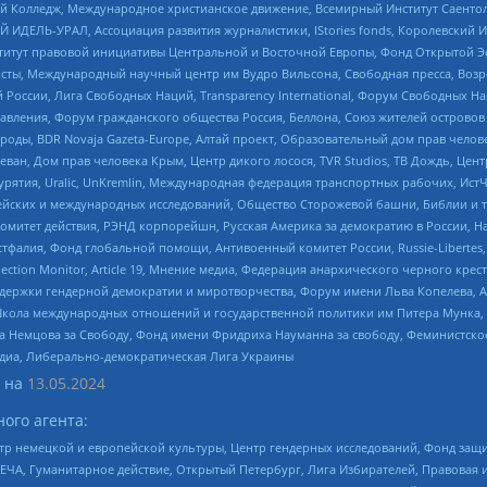
 Колледж, Международное христианское движение, Всемирный Институт Саентол
 ИДЕЛЬ-УРАЛ, Ассоциация развития журналистики, IStories fonds, Королевск
r, Институт правовой инициативы Центральной и Восточной Европы, Фонд Открытой Э
ты, Международный научный центр им Вудро Вильсона, Свободная пресса, Возро
России, Лига Свободных Наций, Transparеncy International, Форум Свободных Н
правления, Форум гражданского общества Россия, Беллона, Союз жителей острово
роды, BDR Novaja Gazeta-Europe, Алтай проект, Образовательный дом прав челов
еван, Дом прав человека Крым, Центр дикого лосося, TVR Studios, ТВ Дождь, Це
урятия, Uralic, UnKremlin, Международная федерация транспортных рабочих, Ист
ейских и международных исследований, Общество Сторожевой башни, Библии и тр
омитет действия, РЭНД корпорейшн, Русская Америка за демократию в России, Н
фалия, Фонд глобальной помощи, Антивоенный комитет России, Russie-Libertes, L
lection Monitor, Article 19, Мнение медиа, Федерация анархического черного кр
и гендерной демократии и миротворчества, Форум имени Льва Копелева, American C
г, Школа международных отношений и государственной политики им Питера Мунка
 Немцова за Свободу, Фонд имени Фридриха Науманна за свободу, Феминистско
медиа, Либерально-демократическая Лига Украины
 на
13.05.2024
ого агента:
р немецкой и европейской культуры, Центр гендерных исследований, Фонд защи
ЧА, Гуманитарное действие, Открытый Петербург, Лига Избирателей, Правовая 