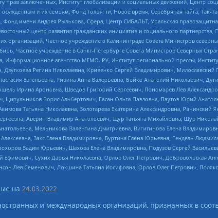
иту прав заключенных, Институт глобализации и социальных движений, Центр 
ужденным и их семьям, Фонд Тольятти, Новое время, Серебряная тайга, Так-Так-
, Фонд имени Андрея Рылькова, Сфера, Центр СИБАЛЬТ, Уральская правозащитна
невосточный центр развития гражданских инициатив и социального партнерства, 
 организаций, Частное учреждение в Калининграде Совета Министров северных 
бирь, Частное учреждение в Санкт-Петербурге Совета Министров Северных Стра
а, Информационное агентство МЕМО. РУ, Институт региональной прессы, Инсти
ч, Дзугкоева Регина Николаевна, Кривенко Сергей Владимирович, Милославски
настасия Евгеньевна, Ривина Анна Валерьевна, Бойко Анатолий Николаевич, Дуг
ошель Ирина Ароновна, Шведов Григорий Сергеевич, Пономарев Лев Александро
ч, Цирульников Борис Альбертович, Гасан Ольга Павловна, Паутов Юрий Анато
Акимова Татьяна Николаевна, Золотарева Екатерина Александровна, Рачинский Я
Сергеевна, Аверин Владимир Анатольевич, Щур Татьяна Михайловна, Щур Никола
Анатольевна, Мельникова Валентина Дмитриевна, Вититинова Елена Владимировн
 Алексеевна, Закс Елена Владимировна, Буртина Елена Юрьевна, Гендель Людмил
рохоров Вадим Юрьевич, Шахова Елена Владимировна, Подузов Сергей Васильеви
й Ефимович, Сухих Дарья Николаевна, Орлов Олег Петрович, Добровольская Анн
нсон Лев Семенович, Локшина Татьяна Иосифовна, Орлов Олег Петрович, Поляк
ые на
24.03.2022
ностранных и международных организаций, признанных в соотв