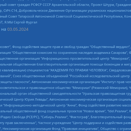
ный совет граждан РСФСР СССР Архангельской области, Проект Штурм, Граждане 
tsApp, СИЧ-С14, Добровольческое Движение Организации украинских националисто
ный Совет Татарской Автономной Советской Социалистической Республики, Кон
БТ, Я.МЫ Сергей Фургал
 на
03.05.2024
мная некоммерческая организация "Центр по работе с проблемой насилия "НАСИЛИЮ.НЕТ", Межрегиональный профессиональный союз работников здравоохранения "Альянс врачей", Юридическое лицо, зарегистрированное в Латвийской Республике, SIA "Medusa Project" (регистрационный номер 40103797863, дата регистрации 10.06.2014), Некоммерческая организация "Фонд по борьбе с коррупцией", Автономная некоммерческая организация "Институт права и публичной политики", Баданин Роман Сергеевич, Гликин Максим Александрович, Железнова Мария Михайловна, Лукьянова Юлия Сергеевна, Маетная Елизавета Витальевна, Маняхин Петр Борисович, Чуракова Ольга Владимировна, Ярош Юлия Петровна, Юридическое лицо "The Insider SIA", зарегистрированное в Риге, Латвийская Республика (дата регистрации 26.06.2015), являющееся администратором доменного имени интернет-издания "The Insider SIA", https://theins.ru, Постернак Алексей Евгеньевич, Рубин Михаил Аркадьевич, Анин Роман Александрович, Юридическое лицо Istories fonds, зарегистрированное в Латвийской Республике (регистрационный номер 50008295751, дата регистрации 24.02.2020), Великовский Дмитрий Александрович, Долинина Ирина Николаевна, Мароховская Алеся Алексеевна, Шлейнов Роман Юрьевич, Шмагун Олеся Валентиновна, Общество с ограниченной ответственностью "Альтаир 2021", Общество с ограниченной ответственностью "Вега 2021", Общество с ограниченной ответственностью "Главный редактор 2021", Общество с ограниченной ответственностью "Ромашки монолит", Важенков Артем Валерьевич, Ивановская областная общественная организация "Центр гендерных исследований", Гурман Юрий Альбертович, Медиапроект "ОВД-Инфо", Егоров Владимир Владимирович, Жилинский Владимир Александрович, Общество с ограниченной ответственностью "ЗП", Иванова София Юрьевна, Карезина Инна Павловна, Кильтау Екатерина Викторовна, Петров Алексей Викторович, Пискунов Сергей Евгеньевич, Смирнов Сергей Сергеевич, Тихонов Михаил Сергеевич, Общество с ограниченной ответственностью "ЖУРНАЛИСТ-ИНОСТРАННЫЙ АГЕНТ", Арапова Галина Юрьевна, Вольтская Татьяна Анатольевна, Американская компания "Mason G.E.S. Anonymous Foundation" (США), являющаяся владельцем интернет-издания https://mnews.world/, Компания "Stichting Bellingcat", зарегистрированная в Нидерландах (дата регистрации 11.07.2018), Захаров Андрей Вячеславович, Клепиковская Екатерина Дмитриевна, Общество с ограниченной ответственностью "МЕМО", Перл Роман Александрович, Симонов Евгений Алексеевич, Соловьева Елена Анатольевна, Сотников Даниил Владимирович, Сурначева Елизавета Дмитриевна, Автономная некоммерческая организация по защите прав человека и информированию населения "Якутия – Наше Мнение", Общество с ограниченной ответственностью "Москоу диджитал медиа", с 26.01.2023 Общество с ограниченной ответственностью "Чайка Белые сады", Ветошкина Валерия Валерьевна, Заговора Максим Александрович, Межрегиональное общественное движение "Российская ЛГБТ - сеть", Оленичев Максим Владимирович, Павлов Иван Юрьевич, Скворцова Елена Сергеевна, Общество с ограниченной ответственностью "Как бы инагент", Кочетков Игорь Викторович, Общество с ограниченной ответственностью "Честные выборы", Еланчик Олег Александрович, Общество с ограниченной ответственностью "Нобелевский призыв", Гималова Регина Эмилевна, Григорьев Андрей Валерьевич, Григорьева Алина Александровна, Ассоциация по содействию защите прав призывников, альтернативнослужащих и военнослужащих "Правозащитная группа "Гражданин.Армия.Право", Хисамова Регина Фаритовна, Автономная некоммерческая организация по реализации социально-правовых программ "Лилит", Дальн