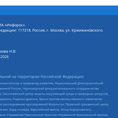
ИА «Инфорос».
едакции: 117218, Россия, г. Москва, ул. Кржижановского,
хова Н.В.
2026
льной на территории Российской Федерации:
кономическому и правовому развитию, Национальный Демократический
менной России, Черноморский фонд регионального сотрудничества,
, Тихоокеанский центр защиты окружающей среды и природных ресурсов,
 Хармони, Родники дракона, Врачи против насильственного извлечения
по расследованию преследований Фалуньгун, Пражский гражданский центр,
бмен, Бард колледж, Европейский выбор, Фонд Ходорковского,
ное Управление Евангельских Христиан Украинской Христианской Церкви,