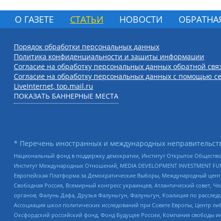
О ГАЗЕТЕ
СТАТЬИ
НОВОСТИ
ОБРАТНА
Порядок обработки персональных данных
Политика конфиденциальности и защиты информации
Согласие на обработку персональных данных обратной свя
Согласие на обработку персональных данных с помощью се
LiveInternet, top.mail.ru
ПОКАЗАТЬ БАННЕРНЫЕ МЕСТА
* Перечень иностранных и международных неправительств
Национальный фонд в поддержку демократии, Институт Открытое Общество
Институт Международных Отношений, MEDIA DEVELOPMENT INVESTMENT FUND,
Европейская Платформа за Демократические Выборы, Международный цент
Свободная Россия, Всемирный конгресс украинцев, Атлантический совет, Ч
органов, Фалунь Дафа, Друзья Фалуньгун, Фалуньгун, Коалиция по рассле
Ассоциация школ политических исследований при Совете Европы, Центр ли
Оксфордский российский фонд, Фонд Будущее России, Компания свободы ин