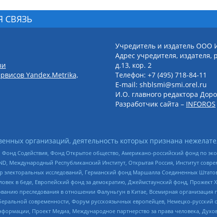
Я СВЯЗЬ
Учредитель и издатель ООО 
Адрес учредителя, издателя, р
зи
д.13, кор. 2
рвисов Yandex.Metrika,
Телефон: +7 (495) 718-84-11
E-mail: shblsmi@smi.orel.ru
И.О. главного редактора Доро
Разработчик сайта –
INFOROS
енных организаций, деятельность которых признана нежелате
 Фонд Содействия, Фонд Открытое общество, Американо-российский фонд по э
 Международный Республиканский Институт, Открытая Россия, Институт совре
р электоральных исследований, Германский фонд Маршалла Соединенных Штатов
еловек в беде, Европейский фонд за демократию, Джеймстаунский фонд, Прожект
дованию преследования в отношении Фалуньгун в Китае, Всемирная организация 
беральной современности, Форум русскоязычных европейцев, Немецко-русский о
формации, Проект Медиа, Международное партнерство за права человека, Духов