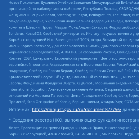
Новое Поколение, Духовное Учебное Заведение Международный Библейский
организаций по наблюдению за выборами, Республика Польша, СВОБОДНЫЙ
Фонд имени Генриха Бёлля, Stichting Bellingcat, Bellingcat Ltd, The Inside
Макдональда-Лорье, Украинская национальная федерация Канады, Декабрис
комитет в Швеции, Проект Медуза, Фонд Андрея Сахарова, Форум свободной 
Solidarus, КрымSOS, Свободный университет, Институт государственного у
борьбы с коррупцией Инк, Завет церквей TCCN, Агора, Всемирный фонд при
имени Бориса Звозскова, Дом прав человека Тбилиси, Дом прав человека Ер
журналистов расследователей, АЛЛАТРА, За свободную Россию, Свободная Б
Комитет-2024, Центрально-Европейский университет, Центр восточноевроп
европейской политики, Академическая сеть Восточная Европа, Российский к
поддержки, Свободная Россия Берлин, Свободная Россия Северный Рейн-Вест
Крымскотатарский Ресурсный Центр, Глобальный союз IndustriALL, Russian E
Европы, Фонд имени Фридриха Эберта, XZ gGmbH, Мобильная академия поддержк
International Education, Антивоенное движение Антальи, Открытый диало
отношений им Нормана Патерсона, Центр Гражданских Свобод, Фонд Бориса
Прометей, Stop Occupation of Karelia, Вернись живым, Фридом Хаус, СОТА 
Источник:
https://minjust.gov.ru/ru/documents/7756/
данные
* Сведения реестра НКО, выполняющих функции иностранн
Лилит, Правозащитная группа Гражданин.Армия.Право, Нижегородский цент
борьбы с коррупцией, Альянс врачей, НАСИЛИЮ.НЕТ, Мы против СПИДа, СВЕ