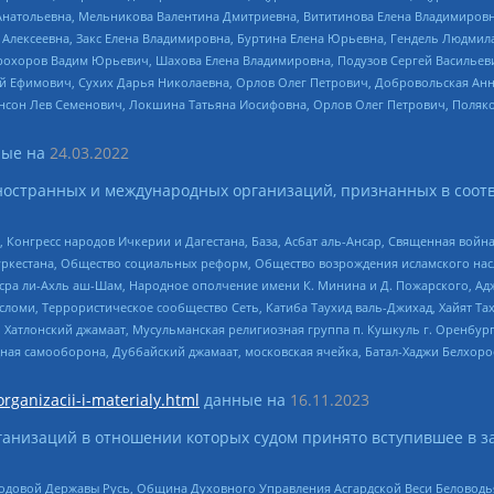
Анатольевна, Мельникова Валентина Дмитриевна, Вититинова Елена Владимировн
 Алексеевна, Закс Елена Владимировна, Буртина Елена Юрьевна, Гендель Людмил
рохоров Вадим Юрьевич, Шахова Елена Владимировна, Подузов Сергей Васильеви
й Ефимович, Сухих Дарья Николаевна, Орлов Олег Петрович, Добровольская Анн
нсон Лев Семенович, Локшина Татьяна Иосифовна, Орлов Олег Петрович, Поляк
ые на
24.03.2022
ностранных и международных организаций, признанных в соотв
нгресс народов Ичкерии и Дагестана, База, Асбат аль-Ансар, Священная война,
уркестана, Общество социальных реформ, Общество возрождения исламского насл
Нусра ли-Ахль аш-Шам, Народное ополчение имени К. Минина и Д. Пожарского, Ад
сломи, Террористическое сообщество Сеть, Катиба Таухид валь-Джихад, Хайят Тах
, Хатлонский джамаат, Мусульманская религиозная группа п. Кушкуль г. Оренбу
ная самооборона, Дуббайский джамаат, московская ячейка, Батал-Хаджи Белхор
organizacii-i-materialy.html
данные на
16.11.2023
анизаций в отношении которых судом принято вступившее в з
 Родовой Державы Русь, Община Духовного Управления Асгардской Веси Беловод