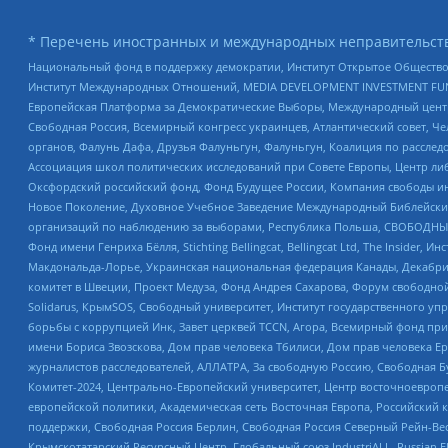
* Перечень иностранных и международных неправительств
Национальный фонд в поддержку демократии, Институт Открытое Общество
Институт Международных Отношений, MEDIA DEVELOPMENT INVESTMENT FUND,
Европейская Платформа за Демократические Выборы, Международный цент
Свободная Россия, Всемирный конгресс украинцев, Атлантический совет, Ч
органов, Фалунь Дафа, Друзья Фалуньгун, Фалуньгун, Коалиция по рассле
Ассоциация школ политических исследований при Совете Европы, Центр ли
Оксфордский российский фонд, Фонд Будущее России, Компания свободы ин
Новое Поколение, Духовное Учебное Заведение Международный Библейский
организаций по наблюдению за выборами, Республика Польша, СВОБОДНЫЙ
Фонд имени Генриха Бёлля, Stichting Bellingcat, Bellingcat Ltd, The Inside
Макдональда-Лорье, Украинская национальная федерация Канады, Декабрис
комитет в Швеции, Проект Медуза, Фонд Андрея Сахарова, Форум свободной 
Solidarus, КрымSOS, Свободный университет, Институт государственного у
борьбы с коррупцией Инк, Завет церквей TCCN, Агора, Всемирный фонд при
имени Бориса Звозскова, Дом прав человека Тбилиси, Дом прав человека Ер
журналистов расследователей, АЛЛАТРА, За свободную Россию, Свободная Б
Комитет-2024, Центрально-Европейский университет, Центр восточноевроп
европейской политики, Академическая сеть Восточная Европа, Российский к
поддержки, Свободная Россия Берлин, Свободная Россия Северный Рейн-Вест
Крымскотатарский Ресурсный Центр, Глобальный союз IndustriALL, Russian E