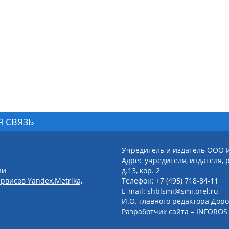
Я СВЯЗЬ
Учредитель и издатель ООО 
Адрес учредителя, издателя, р
зи
д.13, кор. 2
рвисов Yandex.Metrika,
Телефон: +7 (495) 718-84-11
E-mail: shblsmi@smi.orel.ru
И.О. главного редактора Доро
Разработчик сайта –
INFOROS