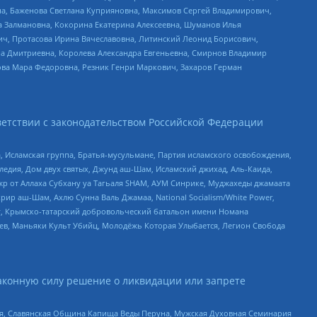
а, Баженова Светлана Куприяновна, Максимов Сергей Владимирович,
а Залмановна, Кокорина Екатерина Алексеевна, Шуманов Илья
ч, Протасова Ирина Вячеславовна, Литинский Леонид Борисович,
а Дмитриевна, Королева Александра Евгеньевна, Смирнов Владимир
ова Мара Федоровна, Резник Генри Маркович, Захаров Герман
етствии с законодательством Российской Федерации
 Исламская группа, Братья-мусульмане, Партия исламского освобождения,
едия, Дом двух святых, Джунд аш-Шам, Исламский джихад, Аль-Каида,
жр от Аллаха Субхану уа Тагьаля SHAM, АУМ Синрике, Муджахеды джамаата
рир аш-Шам, Ахлю Сунна Валь Джамаа, National Socialism/White Power,
рг, Крымско-татарский добровольческий батальон имени Номана
оев, Маньяки Культ Убийц, Молодёжь Которая Улыбается, Легион Свобода
аконную силу решение о ликвидации или запрете
ья, Славянская Община Капища Веды Перуна, Мужская Духовная Семинария