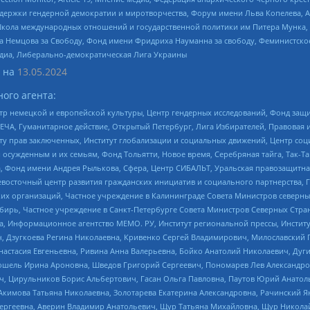
и гендерной демократии и миротворчества, Форум имени Льва Копелева, American C
г, Школа международных отношений и государственной политики им Питера Мунка
 Немцова за Свободу, Фонд имени Фридриха Науманна за свободу, Феминистско
медиа, Либерально-демократическая Лига Украины
 на
13.05.2024
ого агента:
р немецкой и европейской культуры, Центр гендерных исследований, Фонд защи
ЧА, Гуманитарное действие, Открытый Петербург, Лига Избирателей, Правовая 
иту прав заключенных, Институт глобализации и социальных движений, Центр 
ужденным и их семьям, Фонд Тольятти, Новое время, Серебряная тайга, Так-Так-
, Фонд имени Андрея Рылькова, Сфера, Центр СИБАЛЬТ, Уральская правозащитна
невосточный центр развития гражданских инициатив и социального партнерства, 
 организаций, Частное учреждение в Калининграде Совета Министров северных 
бирь, Частное учреждение в Санкт-Петербурге Совета Министров Северных Стра
а, Информационное агентство МЕМО. РУ, Институт региональной прессы, Инсти
ч, Дзугкоева Регина Николаевна, Кривенко Сергей Владимирович, Милославски
настасия Евгеньевна, Ривина Анна Валерьевна, Бойко Анатолий Николаевич, Дуг
ошель Ирина Ароновна, Шведов Григорий Сергеевич, Пономарев Лев Александро
ч, Цирульников Борис Альбертович, Гасан Ольга Павловна, Паутов Юрий Анато
Акимова Татьяна Николаевна, Золотарева Екатерина Александровна, Рачинский Я
Сергеевна, Аверин Владимир Анатольевич, Щур Татьяна Михайловна, Щур Никола