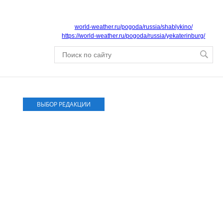
world-weather.ru/pogoda/russia/shablykino/
https://world-weather.ru/pogoda/russia/yekaterinburg/
ВЫБОР РЕДАКЦИИ