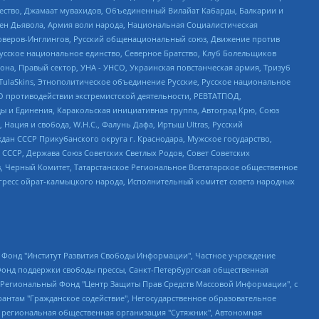
щество, Джамаат мувахидов, Объединенный Вилайат Кабарды, Балкарии и
ден Дьявола, Армия воли народа, Национальная Социалистическая
роверов-Инглингов, Русский общенациональный союз, Движение против
усское национальное единство, Северное Братство, Клуб Болельщиков
а, Правый сектор, УНА - УНСО, Украинская повстанческая армия, Тризуб
 TulaSkins, Этнополитическое объединение Русские, Русское национальное
О противодействии экстремистской деятельности, РЕВТАТПОД,
ы и Единения, Каракольская инициативная группа, Автоград Крю, Союз
 Нация и свобода, W.H.С., Фалунь Дафа, Иртыш Ultras, Русский
ан СССР Прикубанского округа г. Краснодара, Мужское государство,
СССР, Держава Союз Советских Светлых Родов, Совет Советских
в, Черный Комитет, Татарстанское Региональное Всетатарское общественное
гресс ойрат-калмыцкого народа, Исполнительный комитет совета народных
евосточное общественное движение "Маяк", Санкт-Петербургская ЛГБТ-инициативная группа "Выход", Инициативная группа ЛГБТ+ "Реверс", Алексеев Андрей Викторович, Бекбулатова Таисия Львовна, Беляев Иван Михайлович, Владыкина Елена Сергеевна, Гельман Марат Александрович, Никульшина Вероника Юрьевна, Толоконникова Надежда Андреевна, Шендерович Виктор Анатольевич, Общество с ограниченной ответственностью "Данное сообщение", Общество с ограниченной ответственностью Издательский дом "Новая глава", Айнбиндер Александра Александровна, Московский комьюнити-центр для ЛГБТ+инициатив, Благотворительный фонд развития филантропии, Deutsche Welle (Германия, Kurt-Schumacher-Strasse 3, 53113 Bonn), Борзунова Мария Михайловна, Воробьев Виктор Викторович, Голубева Анна Львовна, Константинова Алла Михайловна, Малкова Ирина Владимировна, Мурадов Мурад Абдулгалимович, Осетинская Елизавета Николаевна, Понасенков Евгений Николаевич, Ганапольский Матвей Юрьевич, Киселев Евгений Алексеевич, Борухович Ирина Григорьевна, Дремин Иван Тимофеевич, Дубровский Дмитрий Викторович, Красноярская региональная общественная организация поддержки и развития альтернативных образовательных технологий и межкультурных коммуникаций "ИНТЕРРА", Маяковская Екатерина Алексеевна, Фейгин Марк Захарович, Филимонов Андрей Викторович, Дзугкоева Регина Николаевна, Доброхотов Роман Александрович, Дудь Юрий Александрович, Елкин Сергей Владимирович, Кругликов Кирилл Игоревич, Сабунаева Мария Леонидовна, Семенов Алексей Владимирович, Шаинян Карен Багратович, Шульман Екатерина Михайловна, Асафьев Артур Валерьевич, Вахштайн Виктор Семенович, Венедиктов Алексей Алексеевич, Лушникова Екатерина Евгеньевна, Волков Леонид Михайлович, Невзоров Александр Глебович, Пархоменко Сергей Борисович, Сироткин Ярослав Николаевич, Кара-Мурза Владимир Владимирович, Баранова Наталья Владимировна, Гозман Леонид Яковлевич, Кагарлицкий Борис Юльевич, Климарев Михаил Валерьевич, Милов Владимир Станиславович, Автономная некоммерческая организация Краснодарский центр современного искусства "Типография", Моргенштерн Алишер Тагирович, Соболь Любовь Эдуардовна, Общество с ограниченной ответственностью "ЛИЗА НОРМ", Каспаров Гарри Кимович, Ходорковский Михаил Борисович, Общество с ограниченной ответственностью "Апрельские тезисы", Данилович Ирина Брониславовна, Кашин Олег Владимирович, Петров Николай Владимирович, Пивоваров Алексей Владимирович, Соколов Михаил Владимирович, Цветкова Юлия Владимировна, Чичваркин Евгений Александрович, Комитет против пыток/Команда против пыток, Общество с ограниченной ответственностью "Первый научный", Общество с ограниченной ответственностью "Вертолет и ко", Белоцерковская Вероника Борисовна, Кац Максим Евгеньевич, Лазарева Татьяна Юрьевна, Шаведдинов Руслан Табризович, Яшин Илья Валерьевич, Общество с ограниченной ответственностью "Иноагент ААВ", Алешковский Дмитрий Петрович, Альбац Евгения Марковна, Быков Дмитрий Львович, Галямина Юлия Евгеньевна, Лойко Сергей Леонидович, Мартынов Кирилл Константинович, Медведев Сергей Александрович, Крашенинников Федор Геннадиевич, Гордеева Катерина Вл