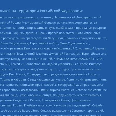
льной на территории Российской Федерации:
кономическому и правовому развитию, Национальный Демократический
менной России, Черноморский фонд регионального сотрудничества,
, Тихоокеанский центр защиты окружающей среды и природных ресурсов,
 Хармони, Родники дракона, Врачи против насильственного извлечения
по расследованию преследований Фалуньгун, Пражский гражданский центр,
бмен, Бард колледж, Европейский выбор, Фонд Ходорковского,
ное Управление Евангельских Христиан Украинской Христианской Церкви,
огических Предприятий, Церковь Духовной Технологии, Европейская сеть
ий Институт Международных Отношений, КРИМСЬКА ПРАВОЗАХИСНА ГРУПА,
стонии, Calvert 22 Foundation, Канадский украинский конгресс, Институт
ждение, Всеукраинский духовный центр , Риддл, Русский антивоенный
ародов ПостРоссии, Солидарность с гражданским движением в России –
в Тисима и Хабомаи, Съезд народных депутатов, Гринпис Интернешнл, Фонд
ека Чернигов, Фонд Дом Прав Человека, Белорусский дом прав человека
нтр европейских исследований им Вилфрида Мартенса, Сетевое объединение
Чам Финланд, Гудзоновский институт, Фонд Демократического Развития,
актатов Свидетелей Иеговы, Гражданский Совет, Центр анализа
астоящая Россия, Глобальная сеть журналистов-расследователей, Служба
a Asocicion de Rusos Libres, Союз за возвращение Северных территорий,
еста, Радио Свободная Европа, Германское общество изучения Восточной