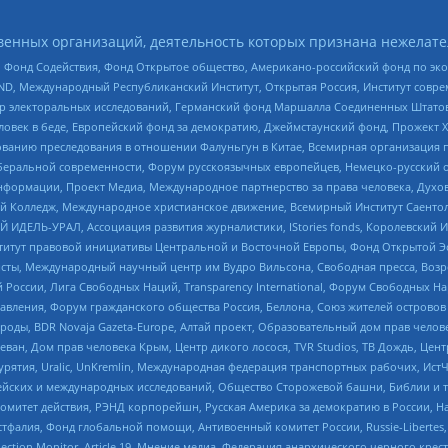
енных организаций, деятельность которых признана нежелате
 Фонд Содействия, Фонд Открытое общество, Американо-российский фонд по э
 Международный Республиканский Институт, Открытая Россия, Институт совре
р электоральных исследований, Германский фонд Маршалла Соединенных Штатов
еловек в беде, Европейский фонд за демократию, Джеймстаунский фонд, Прожект
дованию преследования в отношении Фалуньгун в Китае, Всемирная организация 
беральной современности, Форум русскоязычных европейцев, Немецко-русский о
формации, Проект Медиа, Международное партнерство за права человека, Духов
 Колледж, Международное христианское движение, Всемирный Институт Саентол
 ИДЕЛЬ-УРАЛ, Ассоциация развития журналистики, IStories fonds, Королевск
r, Институт правовой инициативы Центральной и Восточной Европы, Фонд Открытой Э
ты, Международный научный центр им Вудро Вильсона, Свободная пресса, Возро
России, Лига Свободных Наций, Transparеncy International, Форум Свободных Н
правления, Форум гражданского общества Россия, Беллона, Союз жителей острово
роды, BDR Novaja Gazeta-Europe, Алтай проект, Образовательный дом прав челов
еван, Дом прав человека Крым, Центр дикого лосося, TVR Studios, ТВ Дождь, Це
урятия, Uralic, UnKremlin, Международная федерация транспортных рабочих, Ист
ейских и международных исследований, Общество Сторожевой башни, Библии и тр
омитет действия, РЭНД корпорейшн, Русская Америка за демократию в России, Н
фалия, Фонд глобальной помощи, Антивоенный комитет России, Russie-Libertes, L
lection Monitor, Article 19, Мнение медиа, Федерация анархического черного кр