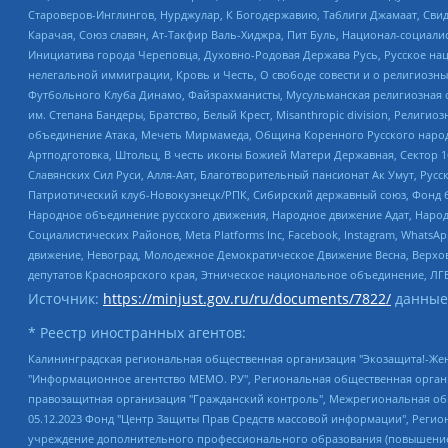
Староверов-Инглингов, Нурджулар, К Богодержавию, Таблиги Джамаат, Сви
Карачая, Союз славян, Ат-Такфир Валь-Хиджра, Пит Буль, Национал-социал
Инициатива города Череповца, Духовно-Родовая Держава Русь, Русское н
нелегальной иммиграции, Кровь и Честь, О свободе совести и о религиоз
Футбольного Клуба Динамо, Файзрахманисты, Мусульманская религиозная о
им. Степана Бандеры, Братство, Белый Крест, Misanthropic division, Рели
объединение Атака, Мечеть Мирмамеда, Община Коренного Русского народа
Артподготовка, Штольц, В честь иконы Божией Матери Державная, Сектор 1
Славянских Сил Руси, Алля-Аят, Благотворительный пансионат Ак Умут, Русск
Патриотический клуб-Новокузнецк/РПК, Сибирский державный союз, Фонд б
Народное объединение русского движения, Народное движение Адат, Народ
Социалистических Районов, Meta Platforms Inc, Facebook, Instagram, Wha
движение, Невоград, Молодежное Демократическое Движение Весна, Верхов
депутатов Красноярского края, Этническое национальное объединение, ЛГ
Источник:
https://minjust.gov.ru/ru/documents/7822/
данные
* Реестр иностранных агентов:
Калининградская региональная общественная организация "Экозащита!-Женсовет", Фонд содействия защите прав и свобод граждан "Общественный вердикт", Фонд "Институт Развития Свободы Информации", Частное учреждение "Информационное агентство МЕМО. РУ", Региональная общественная организация "Общественная комиссия по сохранению наследия академика Сахарова", Фонд поддержки свободы прессы, Санкт-Петербургская общественная правозащитная организация "Гражданский контроль", Межрегиональная общественная организация "Информационно-просветительский центр "Мемориал", Региональный Фонд "Центр Защиты Прав Средств Массовой Информации", с 05.12.2023 Фонд "Центр Защиты Прав Средств массовой информации", Региональная общественная благотворительная организация помощи беженцам и мигрантам "Гражданское содействие", Негосударственное образовательное учреждение дополнительного профессионального образования (повышение квалификации) специалистов "АКАДЕМИЯ ПО ПРАВАМ ЧЕЛОВЕКА", Свердловская региональная общественная организация "Сутяжник", Автономная некоммерческая организация "Центр независимых социологических исследований", Союз общественных объединений "Российский исследовательский центр по правам человека", Региональное общественное учреждение научно-информационный центр "МЕМОРИАЛ", Некоммерческая организация "Фонд защиты гласности", Автономная некоммерческая организация "Институт прав человека", Городская общественная организация "Екатеринбургское общество "МЕМОРИАЛ", Городская общественная организация "Рязанское историко-просветительское и правозащитное общество "Мемориал" (Рязанский Мемориал), Челябинский региональный орган общественной самодеятельности – женское общественное объединение "Женщины Евразии", Челябинский региональный орган общественной самодеятельности "Уральская правозащитная группа", Фонд содействия защите здоровья и социальной справедливости имени Андрея Рылькова, Автономная Некоммерческая Организация "Аналитический Центр Юрия Левады", Автономная некоммерческая организация социальной поддержки населения "Проект Апрель", Региональная общественная организация помощи женщинам и детям, находящимся в кризисной ситуации "Информационно-методический центр "Анна", Фонд содействия развитию массовых коммуникаций и правовому просвещению "Так-так-Так", Фонд содействия устойчивому развитию "Серебряная тайга", Свердловский региональный общественный фонд социальных проектов "Новое время", "Idel.Реалии", Кавказ.Реалии, Крым.Реалии, Телеканал Настоящее Время, Татаро-башкирская служба Радио Свобода (Azatliq Radiosi), Радио Свободная Европа/Радио Свобода (PCE/PC), "Сибирь.Реалии", "Фактограф", Благотворительный фонд помощи осужденным и их семьям, Автономная некоммерческая организация "Институт глобализации и социальных движений", Фонд "В защиту прав заключенных", Частное учреждение "Центр поддержки и содействия развитию средств массовой информации", Пензенский региональный общественный благотворительный фонд "Гражданский союз", "Север.Реалии", Некоммерческая организация Фонд "Правовая инициатива", Общество с ограниченной ответственностью "Радио Свободная Европа/Радио Свобода", Чешское информационное агентство "MEDIUM-ORIENT", Красноярская региональная общественная организация "Мы против СПИДа", Камалягин Денис Николаевич, Маркелов Сергей Евгеньевич, Пономарев Лев Александрович, Савицкая Людмила Алексеевна, Автоно