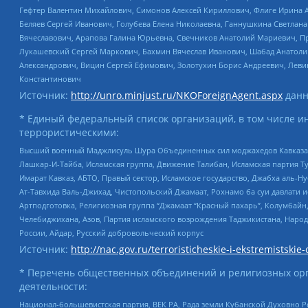
Гефтер Валентин Михайлович, Симонов Алексей Кириллович, Флиге Ирина 
Беляев Сергей Иванович, Голубева Елена Николаевна, Ганнушкина Светлана
Вячеславович, Арапова Галина Юрьевна, Свечников Анатолий Мариевич, П
Лукашевский Сергей Маркович, Бахмин Вячеслав Иванович, Шабад Анатоли
Александрович, Вицин Сергей Ефимович, Золотухин Борис Андреевич, Леви
Константинович
Источник:
http://unro.minjust.ru/NKOForeignAgent.aspx
данн
* Единый федеральный список организаций, в том числе и
террористическими:
Высший военный Маджлисуль Шура Объединенных сил моджахедов Кавказа, Ко
Лашкар-И-Тайба, Исламская группа, Движение Талибан, Исламская партия Т
Имарат Кавказ, АБТО, Правый сектор, Исламское государство, Джабха аль-
Ат-Тавхида Валь-Джихад, Чистопольский Джамаат, Рохнамо ба суи давлати и
Артподготовка, Религиозная группа “Джамаат “Красный пахарь”, Колумбайн
Челебиджихана, Азов, Партия исламского возрождения Таджикистана, Народ
России, Айдар, Русский добровольческий корпус
Источник:
http://nac.gov.ru/terroristicheskie-i-ekstremistskie-
* Перечень общественных объединений и религиозных орг
деятельности:
Национал-большевистская партия, ВЕК РА, Рада земли Кубанской Духовно