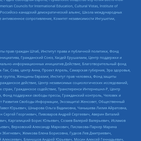
ouncils for International Education, Cultural Vistas, Institute of
, Российско-канадский демократический альянс, Школа международных
е антивоенное сопротивление, Комитет независимости Ингушетии,
ты прав граждан Штаб, Институт права и публичной политики, Фонд
инициатива, Гражданский Союз, Хасдей Ерушалаим, Центр поддержки и
социально-информационных инициатив Действие, Благотворительный фонд
Так, Сова, центр Анна, Проект Апрель, Самарская губерния, Эра здоровья,
я группа, Женщины Евразии, Институт прав человека, Фонд защиты
Гражданское действие, Центр независимых социологических исследований,
стран, Гражданское содействие, Трансперенси Интернешнл-Р, Центр
н, Фонд поддержки свободы прессы, Гражданский контроль, Человек и
тут Развития Свободы Информации, Экозащита!-Женсовет, Общественный
й Павел Юрьевич, Шнырова Ольга Вадимовна, Чанышева Лилия Айратовна,
ин Сергей Георгиевич, Пивоваров Андрей Сергеевич, Аверин Виталий
вич, Каргалицкий Борис Юльевич, Созаев Валерий Валерьевич, Исламов
льевич, Верховский Александр Маркович, Пислакова-Паркер Марина
н Збигневич, Жемкова Елена Борисовна, Гудков Лев Дмитриевич,
й Алексеевич, Блинушов Андрей Юрьевич, Мосин Алексей Геннадьевич,