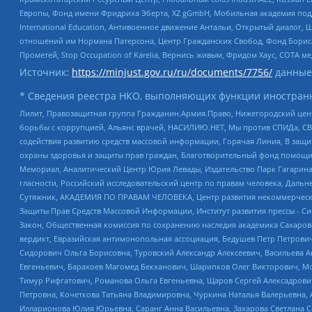
Европы, Фонд имени Фридриха Эберта, XZ gGmbH, Мобильная академия поддержк
International Education, Антивоенное движение Антальи, Открытый диало
отношений им Нормана Патерсона, Центр Гражданских Свобод, Фонд Бориса
Прометей, Stop Occupation of Karelia, Вернись живым, Фридом Хаус, СОТА 
Источник:
https://minjust.gov.ru/ru/documents/7756/
данные
* Сведения реестра НКО, выполняющих функции иностранн
Лилит, Правозащитная группа Гражданин.Армия.Право, Нижегородский цент
борьбы с коррупцией, Альянс врачей, НАСИЛИЮ.НЕТ, Мы против СПИДа, СВЕ
содействия развитию средств массовой информации, Горячая Линия, В защ
охраны здоровья и защиты прав граждан, Благотворительный фонд помощи ос
Мемориал, Аналитический Центр Юрия Левады, Издательство Парк Гагарина
гласности, Российский исследовательский центр по правам человека, Даль
Сутяжник, АКАДЕМИЯ ПО ПРАВАМ ЧЕЛОВЕКА, Центр развития некоммерческих
Защиты Прав Средств Массовой Информации, Институт развития прессы - Си
Закон, Общественная комиссия по сохранению наследия академика Сахаров
вердикт, Евразийская антимонопольная ассоциация, Бедушев Петр Петрови
Сидорович Ольга Борисовна, Туровский Александр Алексеевич, Васильева А
Евгеньевич, Барахоев Магомед Бекханович, Шарипков Олег Викторович, М
Тимур Рифгатович, Романова Ольга Евгеньевна, Щаров Сергей Алексадрови
Петровна, Кочеткова Татьяна Владимировна, Чуркина Наталья Валерьевна, 
Илларионова Юлия Юрьевна, Саранг Анна Васильевна, Захарова Светлана 