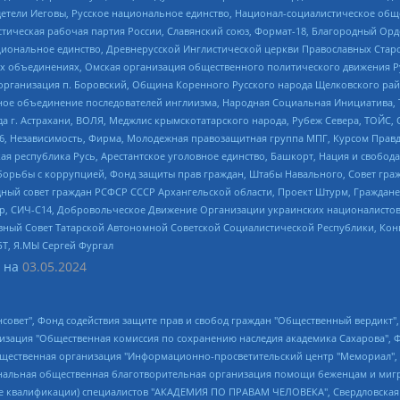
детели Иеговы, Русское национальное единство, Национал-социалистическое об
истическая рабочая партия России, Славянский союз, Формат-18, Благородный Ор
ациональное единство, Древнерусской Инглистической церкви Православных Ста
ных объединениях, Омская организация общественного политического движения Р
рганизация п. Боровский, Община Коренного Русского народа Щелковского район
гиозное объединение последователей инглиизма, Народная Социальная Инициатива,
 г. Астрахани, ВОЛЯ, Меджлис крымскотатарского народа, Рубеж Севера, ТОЙС, 
6, Независимость, Фирма, Молодежная правозащитная группа МПГ, Курсом Правд
ая республика Русь, Арестантское уголовное единство, Башкорт, Нация и свобода,
орьбы с коррупцией, Фонд защиты прав граждан, Штабы Навального, Совет гражд
ный совет граждан РСФСР СССР Архангельской области, Проект Штурм, Граждане 
tsApp, СИЧ-С14, Добровольческое Движение Организации украинских националисто
ный Совет Татарской Автономной Советской Социалистической Республики, Кон
БТ, Я.МЫ Сергей Фургал
 на
03.05.2024
мная некоммерческая организация "Центр по работе с проблемой насилия "НАСИЛИЮ.НЕТ", Межрегиональный профессиональный союз работников здравоохранения "Альянс врачей", Юридическое лицо, зарегистрированное в Латвийской Республике, SIA "Medusa Project" (регистрационный номер 40103797863, дата регистрации 10.06.2014), Некоммерческая организация "Фонд по борьбе с коррупцией", Автономная некоммерческая организация "Институт права и публичной политики", Баданин Роман Сергеевич, Гликин Максим Александрович, Железнова Мария Михайловна, Лукьянова Юлия Сергеевна, Маетная Елизавета Витальевна, Маняхин Петр Борисович, Чуракова Ольга Владимировна, Ярош Юлия Петровна, Юридическое лицо "The Insider SIA", зарегистрированное в Риге, Латвийская Республика (дата регистрации 26.06.2015), являющееся администратором доменного имени интернет-издания "The Insider SIA", https://theins.ru, Постернак Алексей Евгеньевич, Рубин Михаил Аркадьевич, Анин Роман Александрович, Юридическое лицо Istories fonds, зарегистрированное в Латвийской Республике (регистрационный номер 50008295751, дата регистрации 24.02.2020), Великовский Дмитрий Александрович, Долинина Ирина Николаевна, Мароховская Алеся Алексеевна, Шлейнов Роман Юрьевич, Шмагун Олеся Валентиновна, Общество с ограниченной ответственностью "Альтаир 2021", Общество с ограниченной ответственностью "Вега 2021", Общество с ограниченной ответственностью "Главный редактор 2021", Общество с ограниченной ответственностью "Ромашки монолит", Важенков Артем Валерьевич, Ивановская областная общественная организация "Центр гендерных исследований", Гурман Юрий Альбертович, Медиапроект "ОВД-Инфо", Егоров Владимир Владимирович, Жилинский Владимир Александрович, Общество с ограниченной ответственностью "ЗП", Иванова София Юрьевна, Карезина Инна Павловна, Кильтау Екатерина Викторовна, Петров Алексей Викторович, Пискунов Сергей Евгеньевич, Смирнов Сергей Сергеевич, Тихонов Михаил Сергеевич, Общество с ограниченной ответственностью "ЖУРНАЛИСТ-ИНОСТРАННЫЙ АГЕНТ", Арапова Галина Юрьевна, Вольтская Татьяна Анатольевна, Американская компания "Mason G.E.S. Anonymous Foundation" (США), являющаяся владельцем интернет-издания https://mnews.world/, Компания "Stichting Bellingcat", зарегистрированная в Нидерландах (дата регистрации 11.07.2018), Захаров Андрей Вячеславович, Клепиковская Екатерина Дмитриевна, Общество с ограниченной ответственностью "МЕМО", Перл Роман Александрович, Симонов Евгений Алексеевич, Соловьева Елена Анатольевна, Сотников Даниил Владимирович, Сурначева Елизавета Дмитриевна, Автономная некоммерческая организация по защите прав человека и информированию населения "Якутия – Наше Мнение", Общество с ограниченной ответственностью "Москоу диджитал медиа", с 26.01.2023 Общество с ограниченной ответственностью "Чайка Белые сады", Ветошкина Валерия Валерьевна, Заговора Максим Александрович, Межрегиональное общественное движение "Российская ЛГБТ - сеть", Оленичев Максим Владимирович, Павлов Иван Юрьевич, Скворцова Елена Сергеевна, Общество с ограниченной ответственностью "Как бы инагент", Кочетков Игорь Викторович, Общество с ограниченной ответственностью "Честные выборы", Еланчик Олег Александрович, Общество с ограниченной ответственностью "Нобелевский призыв", Гималова Регина Эмилевна, Григорьев Андрей Валерьевич, Григорьева Алина Александровна, Ассоциация по содействию защите прав призывников, альтернативнослужащих и военнослужащих "Правозащитная группа "Гражданин.Армия.Право", Хисамова Регина Фаритовна, Автономная некоммерческая организация по реализации социально-правовых программ "Лилит", Дальн