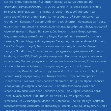
IStories fonds, Королевский Институт Международных Отношений,
КРИМСЬКА ПРАВОЗАХИСНА ГРУПА, Фонд имени Генриха Бёлля, Stichting
Bellingcat, Bellingcat Ltd, The Insider, Институт правовой инициативы
Центральной и Восточной Европы, Фонд Открытой Эстонии, Calvert 22
Foundation, Канадский украинский конгресс, Институт Макдональда-Лорье,
Украинская национальная федерация Канады, Декабристы, Международный
научный центр им Вудро Вильсона, Свободная пресса, Возрождение,
Всеукраинский духовный центр , Риддл, Русский антивоенный комитет в
Швеции, Проект Медуза, Фонд Андрея Сахарова, Форум свободной России,
Лига Свободных Наций, Transparеncy International, Форум Свободных
Народов ПостРоссии, Солидарность с гражданским движением в России –
Solidarus, КрымSOS, Свободный университет, Институт государственного
управления, Форум гражданского общества Россия, Беллона, Союз жителей
островов Тисима и Хабомаи, Съезд народных депутатов, Гринпис
Интернешнл, Фонд борьбы с коррупцией Инк, Завет церквей TCCN, Агора,
Всемирный фонд природы, BDR Novaja Gazeta-Europe, Алтай проект,
Образовательный дом прав человека Чернигов, Фонд Дом Прав Человека,
Белорусский дом прав человека имени Бориса Звозскова, Дом прав
человека Тбилиси, Дом прав человека Ереван, Дом прав человека Крым,
Центр дикого лосося, TVR Studios, ТВ Дождь, Центр европейских
исследований им Вилфрида Мартенса, Сетевое объединение журналистов
расследователей, АЛЛАТРА, За свободную Россию, Свободная Бурятия, Uralic,
UnKremlin, Международная федерация транспортных рабочих, ИстЧам