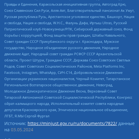
Правды и Единения, Каракольская инициативная группа, Автоград Крю,
Союз Славянских Сил Руси, Алля-Аят, Благотворительный пансионат Ак Умут,
Русская республика Русь, Арестантское уголовное единство, Башкорт, Нация
и свобода, Нация и свобода, W.H.С., Фалунь Дафа, Иртыш Ultras, Русский
Патриотический клуб-Новокузнецк/РПК, Сибирский державный союз, Фонд
борьбы с коррупцией, Фонд защиты прав граждан, Штабы Навального,
Совет граждан СССР Прикубанского округа г. Краснодара, Мужское
государство, Народное объединение русского движения, Народное
движение Адат, Народный совет граждан РСФСР СССР Архангельской
области, Проект Штурм, Граждане СССР, Держава Союз Советских Светлых
Родов, Совет Советских Социалистических Районов, Meta Platforms Inc,
Facebook, Instagram, WhatsApp, СИЧ-С14, Добровольческое Движение
Организации украинских националистов, Черный Комитет, Татарстанское
Региональное Всетатарское общественное движение, Невоград,
Молодежное Демократическое Движение Весна, Верховный Совет
Татарской Автономной Советской Социалистической Республики, Конгресс
ойрат-калмыцкого народа, Исполнительный комитет совета народных
депутатов Красноярского края, Этническое национальное объединение,
ЛГБТ, Я.МЫ Сергей Фургал
Источник:
https://minjust.gov.ru/ru/documents/7822/
данные
на
03.05.2024