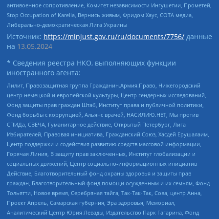
антивоенное сопротивление, Комитет независимости Ингушетии, Прометей,
Stop Occupation of Karelia, Вернись живым, Фридом Хаус, СОТА медиа,
Либерально-демократическая Лига Украины
Источник:
https://minjust.gov.ru/ru/documents/7756/
данные
на
13.05.2024
* Сведения реестра НКО, выполняющих функции
иностранного агента:
Лилит, Правозащитная группа Гражданин.Армия.Право, Нижегородский
центр немецкой и европейской культуры, Центр гендерных исследований,
Фонд защиты прав граждан Штаб, Институт права и публичной политики,
Фонд борьбы с коррупцией, Альянс врачей, НАСИЛИЮ.НЕТ, Мы против
СПИДа, СВЕЧА, Гуманитарное действие, Открытый Петербург, Лига
Избирателей, Правовая инициатива, Гражданский Союз, Хасдей Ерушалаим,
Центр поддержки и содействия развитию средств массовой информации,
Горячая Линия, В защиту прав заключенных, Институт глобализации и
социальных движений, Центр социально-информационных инициатив
Действие, Благотворительный фонд охраны здоровья и защиты прав
граждан, Благотворительный фонд помощи осужденным и их семьям, Фонд
Тольятти, Новое время, Серебряная тайга, Так-Так-Так, Сова, центр Анна,
Проект Апрель, Самарская губерния, Эра здоровья, Мемориал,
Аналитический Центр Юрия Левады, Издательство Парк Гагарина, Фонд