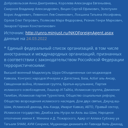
Добровольская Анна Дмитриевна, Королева Александра Евгеньевна,
Смирнов Владимир Александрович, Вицин Сергей Ефимович, Золотухин
Борис Андреевич, Левинсон Лев Семенович, Локшина Татьяна Иосифовна,
Орлов Олег Петрович, Полякова Мара Федоровна, Резник Генри Маркович,
Захаров Герман Константинович
Источник:
http://unro.minjust.ru/NKOForeignAgent.aspx
данные на
24.03.2022
* Единый федеральный список организаций, в том числе
иностранных и международных организаций, признанных
в соответствии с законодательством Российской Федерации
террористическими:
Высший военный Маджлисуль Шура Объединенных сил моджахедов
Кавказа, Конгресс народов Ичкерии и Дагестана, База, Асбат аль-Ансар,
Священная война, Исламская группа, Братья-мусульмане, Партия
исламского освобождения, Лашкар-И-Тайба, Исламская группа, Движение
Талибан, Исламская партия Туркестана, Общество социальных реформ,
Общество возрождения исламского наследия, Дом двух святых, Джунд аш-
Шам, Исламский джихад, Аль-Каида, Имарат Кавказ, АБТО, Правый сектор,
Исламское государство, Джабха аль-Нусра ли-Ахль аш-Шам, Народное
ополчение имени К. Минина и Д. Пожарского, Аджр от Аллаха Субхану уа
Тагьаля SHAM, АУМ Синрике, Муджахеды джамаата Ат-Тавхида Валь-Джихад,