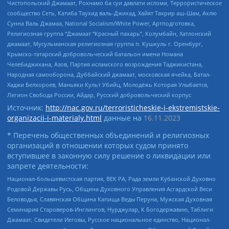
Чистопольский Джамаат, Рохнамо ба суи давлати исломи, Террористическое
сообщество Сеть, Катиба Таухид валь-Джихад, Хайят Тахрир аш-Шам, Ахлю
Сунна Валь Джамаа, National Socialism/White Power, Артподготовка,
Религиозная группа “Джамаат “Красный пахарь”, Колумбайн, Хатлонский
джамаат, Мусульманская религиозная группа п. Кушкуль г. Оренбург,
Крымско-татарский добровольческий батальон имени Номана
Челебиджихана, Азов, Партия исламского возрождения Таджикистана,
Народная самооборона, Дуббайский джамаат, московская ячейка, Батал-
Хаджи Белхороев, Маньяки Культ Убийц, Молодёжь Которая Улыбается,
Легион Свобода России, Айдар, Русский добровольческий корпус
Источник:
http://nac.gov.ru/terroristicheskie-i-ekstremistskie-
organizacii-i-materialy.html
данные на
16.11.2023
* Перечень общественных объединений и религиозных
организаций в отношении которых судом принято
вступившее в законную силу решение о ликвидации или
запрете деятельности:
Национал-большевистская партия, ВЕК РА, Рада земли Кубанской Духовно
Родовой Державы Русь, Община Духовного Управления Асгардской Веси
Беловодья, Славянская Община Капища Веды Перуна, Мужская Духовная
Семинария Староверов-Инглингов, Нурджулар, К Богодержавию, Таблиги
Джамаат, Свидетели Иеговы, Русское национальное единство, Национал-