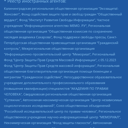
* Реестр иностранных агентов:
Калининградская региональная общественная организация "Экозащита!-Женсовет", Фонд содействия защите прав и свобод граждан "Общественный вердикт", Фонд "Институт Развития Свободы Информации", Частное учреждение "Информационное агентство МЕМО. РУ", Региональная общественная организация "Общественная комиссия по сохранению наследия академика Сахарова", Фонд поддержки свободы прессы, Санкт-Петербургская общественная правозащитная организация "Гражданский контроль", Межрегиональная общественная организация "Информационно-просветительский центр "Мемориал", Региональный Фонд "Центр Защиты Прав Средств Массовой Информации", с 05.12.2023 Фонд "Центр Защиты Прав Средств массовой информации", Региональная общественная благотворительная организация помощи беженцам и мигрантам "Гражданское содействие", Негосударственное образовательное учреждение дополнительного профессионального образования (повышение квалификации) специалистов "АКАДЕМИЯ ПО ПРАВАМ ЧЕЛОВЕКА", Свердловская региональная общественная организация "Сутяжник", Автономная некоммерческая организация "Центр независимых социологических исследований", Союз общественных объединений "Российский исследовательский центр по правам человека", Региональное общественное учреждение научно-информационный центр "МЕМОРИАЛ", Некоммерческая организация "Фонд защиты гласности", Автономная некоммерческая организация "Институт прав человека", Городская общественная организация "Екатеринбургское общество "МЕМОРИАЛ", Городская общественная организация "Рязанское историко-просветительское и правозащитное общество "Мемориал" (Рязанский Мемориал), Челябинский региональный орган общественной самодеятельности – женское общественное объединение "Женщины Евразии", Челябинский региональный орган общественной самодеятельности "Уральская правозащитная группа", Фонд содействия защите здоровья и социальной справедливости имени Андрея Рылькова, Автономная Некоммерческая Организация "Аналитический Центр Юрия Левады", Автономная некоммерческая организация социальной поддержки населения "Проект Апрель", Региональная общественная организация помощи женщинам и детям, находящимся в кризисной ситуации "Информационно-методический центр "Анна", Фонд содействия развитию массовых коммуникаций и правовому просвещению "Так-так-Так", Фонд содействия устойчивому развитию "Серебряная тайга", Свердловский региональный общественный фонд социальных проектов "Новое время", "Idel.Реалии", Кавказ.Реалии, Крым.Реалии, Телеканал Настоящее Время, Татаро-башкирская служба Радио Свобода (Azatliq Radiosi), Радио Свободная Европа/Радио Свобода (PCE/PC), "Сибирь.Реалии", "Фактограф", Благотворительный фонд помощи осужденным и их семьям, Автономная некоммерческая организация "Институт глобализации и социальных движений", Фонд "В защиту прав заключенных", Частное учреждение "Центр поддержки и содействия развитию средств массовой информации", Пензенский региональный общественный благотворительный фонд "Гражданский союз", "Север.Реалии", Некоммерческая организация Фонд "Правовая инициатива", Общество с ограниченной ответственностью "Радио Свободная Европа/Радио Свобода", Чешское информационное агентство "MEDIUM-ORIENT", Красноярская региональная общественная организация "Мы против СПИДа", Камалягин Денис Николаевич, Маркелов Сергей Евгеньевич, Пономарев Лев Александрович, Савицкая Людмила Алексеевна, Автономная некоммерческая организация "Центр по работе с проблемой насилия "НАСИЛИЮ.НЕТ", Межрегиональный профессиональный союз работников здравоохранения "Альянс врачей", Юридическое лицо, зарегистрированное в Латвийской Республике, SIA "Medusa Project" (регистрационный номер 40103797863, дата регистрации 10.06.2014), Некоммерческая организация "Фонд по борьбе с коррупцией", Автономная некоммерческая организация "Институт права и публичной политики", Баданин Роман Сергеевич, Гликин Максим Александрович, Железнова Мария Михайловна, Лукьянова Юлия Сергеевна, Маетная Елизавета Витальевна, Маняхин Петр Борисович, Чуракова Ольга Владимировна, Ярош Юлия Петровна, Юридическое лицо "The Insider SIA", зарегистрированное в Риге, Латвийская Республика (дата регистрации 26.06.2015), являющееся администратором доменного имени интернет-издания "The Insider SIA", https://theins.ru, Постернак Алексей Евгеньевич, Рубин Михаил Аркадьевич, Анин Роман Александрович, Юридическое лицо Istories fonds, зарегистрированное в Латвийской Республике (регистрационный номер 50008295751, дата регистрации 24.02.2020), Великовский Дмитрий Александрович, Долинина Ирина Николаевна, Мароховская Алеся Алексеевна, Шлейнов Роман Юрьевич, Шмагун Олеся Валентиновна, Общество с ограниченной ответственностью "Альтаир 2021", Общество с ограниченной ответственностью "Вега 2021", Общество с ограниченной ответственностью "Главный редактор 2021", Общество с ограниченной ответственностью "Ромашки монолит", Важенков Артем Валерьевич, Ивановская областная общественная организация "Центр гендерных исследований", Гурман Юрий Альбертович, Медиапроект "ОВД-Инфо", Егоров Владимир Владимирович, Жилинский Владимир Александрович, Общество с ограниченной ответственностью "ЗП", Иванова София Юрьевна, Карезина Инна Павловна, Кильтау Екатерина Викторовна, Петров Алексей Викторович, Пискунов Сергей Евгеньевич, Смирнов Сергей Сергеевич, Тихонов Михаил Сергеевич, Общество с ограниченной ответственностью "ЖУРНАЛИСТ-ИНОСТРАННЫЙ АГЕНТ", Арапова Галина Юрьевна, Вольтская Татьяна Анатольевна, Американская компания "Mason G.E.S. Anonymous Foundation" (США), являющаяся владельцем интернет-издания https://mnews.world/, Компания "Stichting Bellingcat", зарегистрированная в Нидерландах (дата регистрации 11.07.2018), Захаров Андрей Вячеславович, Клепиковская Екатерина Дмитриевна, Общество с ограниченной ответственностью "МЕМО", Перл Роман Александрович, Симонов Евгений Алексеевич, Соловьева Елена Анатольевна, Сотников Даниил Владимирович, Сурначева Елизавета Дмитриевна, Автономная некоммерческая организация по защите прав человека и информированию населения "Якутия – Наше Мнение", Общество с ограниченной ответственностью "Москоу диджитал медиа", с 26.01.2023 Общество с ограниченной ответственностью "Чайка Белые сады", Ветошкина Валерия Валерьевна, Заговора Максим Александрович, Межрегиональное общественное движение "Российская ЛГБТ - сеть", Оленичев Максим Владимирович, Павлов Иван Юрьевич, Скворцова Елена Сергеевна, Общество с ограниченной ответственностью "Как бы инагент", Кочетков Игорь Викторович, Общество с ограниченной ответственностью "Честные выборы", Еланчик Олег Александрович, Общество с ограниченной ответственностью "Нобелевский призыв", Гималова Регина Эмилевна, Григорьев Андрей Валерьевич, Григорьева Алина Александровна, Ассоциация по содействию защите прав призывников, альтернативнослужащих и военнослужащих "Правозащитная группа "Гражданин.Армия.Право", Хисамова Регина Фаритовна, Автономная некоммерческая организация по реализации социально-правовых программ "Лилит", Дальневосточное общественное движение "Маяк", Санкт-Петербургская ЛГБТ-инициативная группа "Выход", Инициативная группа ЛГБТ+ "Реверс", Алексеев Андрей Викторович, Бекбулатова Таисия Львовна, Беляев Иван Михайлович, Владыкина Елена Сергеевна, Гельман Марат Александрович, Никульшина Вероника Юрьевна, Толоконникова Надежда Андреевна, Шендерович Виктор Анатольевич, Общество с ограниченной ответственностью "Данное сообщение", Общество с ограниченной ответственностью Издательский дом "Новая глава", Айнбиндер Александра Александровна, Московский комьюнити-центр для ЛГБТ+инициатив, Благотворительный фонд развития филантропии, Deutsche Welle (Германия, Kurt-Schumacher-Strasse 3, 53113 Bonn), Борзунова Мария Михайловна, Воробьев Виктор Викторович, Голубева Анна Львовна, Константинова Алла Михайловна, Малкова Ирина Владимировна, Мурадов Мурад Абдулгалимович, Осетинская Елизавета Николаевна, Понасенков Евгений Николаевич, Ганапольский Матвей Юрьевич, Киселев Евгений Алексеевич, Борухович Ирина Григорьевна, Дремин Иван Тимофеевич, Дубровский Дмитрий Викторович, Красноярская региональная общественная организация поддержки и развития альтернативных образовательных технологий и межкультурных коммуникаций "ИНТЕРРА", Маяковская Екатерина Алексеевна, Фейгин Марк Захарович, Филимонов Андрей Викторович, Дзугкоева Регина Николаевна, Доброхотов Роман Александрович, Дудь Юрий Александрович, Елкин Сергей Владимирович, Кругликов Кирилл Игоревич, Сабунаева Мария Леонидовна, Семенов Алексей Владимирович, Шаинян Карен Багратович, Шульман Екатерина Михайловна, Асафьев Артур Валерьевич, Вахштайн Виктор Семенович, Венедиктов Алексей Алексеевич, Лушникова Екатерина Евгеньевна, Волков Леонид Михайлович, Невзоров Александр Глебович, Пархоменко Сергей Борисович, Сироткин Ярослав Николаевич, Кара-Мурза Владимир Владимирович, Баранова Наталья Владимировна, Гозман Леонид Яковлевич, Кагарлицкий Борис Юльевич, Климарев Михаил Валерьевич, Милов Владимир Станиславович, Автономная некоммерческая организация Краснодарский центр современного искусства "Типография", Моргенштерн Алишер Тагирович, Соболь Любовь Эдуардовна, Общество с ограниченной ответственностью "ЛИЗА НОРМ", Каспаров Гарри Кимович, Ходорковский Михаил Борисович, Общество с ограниченной ответственностью "Апрельские тезисы", Данилович Ирина Брониславовна, Кашин Олег Владимирович, Петров Николай Владимирович, Пивоваров Алексей Владимирович, Соколов Михаил Владимирович, Цветкова Юлия Владимировна, Чичваркин Евгений Александрович, Комитет против пыток/Команда против пыток, Общество с ограниченной ответственностью "Первый научный", Общество с ограниченной ответственностью "Вертолет и ко", Белоцерковская Вероника Борисовна, Кац Максим Евгеньевич, Лазарева Татьяна Юрьевна, Шаведдинов Руслан Табризович, Яшин Илья Валерьевич, Общество с ограниченной ответственностью "Иноагент ААВ", Алешковский Дмитрий Петрович, Альбац Евгения Марковна, Быков Дмитрий Львович, Галямина Юлия Евгеньевна, Лойко Сергей Леонидович, Мартынов Кирилл Константинович, Медведев Сергей Александрович, Крашенинников Федор Геннадиевич, Гордеева Катерина Вл