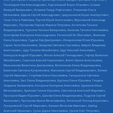
Пономарев Лев Александрович, Каргалицкий Борис Юльевич, Созаев
Валерий Валерьевич, Исламов Тимур Рифгатович, Романова Ольга
Евгеньевна, Щаров Сергей Алексадрович, Цирульников Борис Альбертович,
Гасан Ольга Павловна, Паутов Юрий Анатольевич, Верховский Александр
Маркович, Пислакова-Паркер Марина Петровна, Кочеткова Татьяна
Владимировна, Чуркина Наталья Валерьевна, Акимова Татьяна Николаевна,
Золотарева Екатерина Александровна, Рачинский Ян Збигневич, Жемкова
Елена Борисовна, Гудков Лев Дмитриевич, Илларионова Юлия Юрьевна,
Саранг Анна Васильевна, Захарова Светлана Сергеевна, Аверин Владимир
Анатольевич, Щур Татьяна Михайловна, Щур Николай Алексеевич,
Блинушов Андрей Юрьевич, Мосин Алексей Геннадьевич, Гефтер Валентин
Михайлович, Симонов Алексей Кириллович, Флиге Ирина Анатольевна,
Мельникова Валентина Дмитриевна, Вититинова Елена Владимировна,
Баженова Светлана Куприяновна, Максимов Сергей Владимирович, Беляев
Сергей Иванович, Голубева Елена Николаевна, Ганнушкина Светлана
Алексеевна, Закс Елена Владимировна, Буртина Елена Юрьевна, Гендель
Людмила Залмановна, Кокорина Екатерина Алексеевна, Шуманов Илья
Вячеславович, Арапова Галина Юрьевна, Свечников Анатолий Мариевич,
Прохоров Вадим Юрьевич, Шахова Елена Владимировна, Подузов Сергей
Васильевич, Протасова Ирина Вячеславовна, Литинский Леонид Борисович,
Лукашевский Сергей Маркович, Бахмин Вячеслав Иванович, Шабад
Анатолий Ефимович, Сухих Дарья Николаевна, Орлов Олег Петрович,