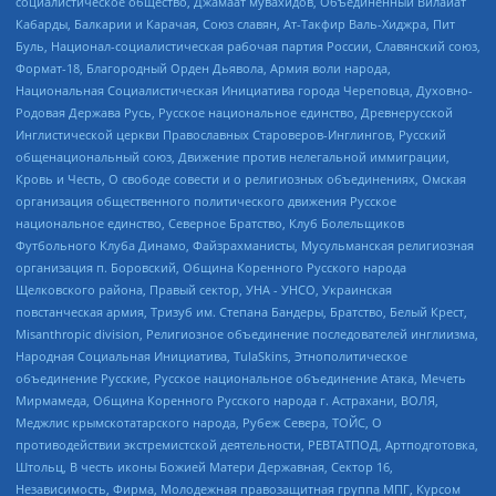
социалистическое общество, Джамаат мувахидов, Объединенный Вилайат
Кабарды, Балкарии и Карачая, Союз славян, Ат-Такфир Валь-Хиджра, Пит
Буль, Национал-социалистическая рабочая партия России, Славянский союз,
Формат-18, Благородный Орден Дьявола, Армия воли народа,
Национальная Социалистическая Инициатива города Череповца, Духовно-
Родовая Держава Русь, Русское национальное единство, Древнерусской
Инглистической церкви Православных Староверов-Инглингов, Русский
общенациональный союз, Движение против нелегальной иммиграции,
Кровь и Честь, О свободе совести и о религиозных объединениях, Омская
организация общественного политического движения Русское
национальное единство, Северное Братство, Клуб Болельщиков
Футбольного Клуба Динамо, Файзрахманисты, Мусульманская религиозная
организация п. Боровский, Община Коренного Русского народа
Щелковского района, Правый сектор, УНА - УНСО, Украинская
повстанческая армия, Тризуб им. Степана Бандеры, Братство, Белый Крест,
Misanthropic division, Религиозное объединение последователей инглиизма,
Народная Социальная Инициатива, TulaSkins, Этнополитическое
объединение Русские, Русское национальное объединение Атака, Мечеть
Мирмамеда, Община Коренного Русского народа г. Астрахани, ВОЛЯ,
Меджлис крымскотатарского народа, Рубеж Севера, ТОЙС, О
противодействии экстремистской деятельности, РЕВТАТПОД, Артподготовка,
Штольц, В честь иконы Божией Матери Державная, Сектор 16,
Независимость, Фирма, Молодежная правозащитная группа МПГ, Курсом