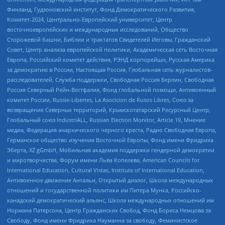
Финланд, Гудзоновский институт, Фонд Демократического Развития,
Комитет-2024, Центрально-Европейский университет, Центр
восточноевропейских и международных исследований, Общество
Сторожевой башни, Библии и трактатов Свидетелей Иеговы, Гражданский
Совет, Центр анализа европейской политики, Академическая сеть Восточная
Европа, Российский комитет действия, РЭНД корпорейшн, Русская Америка
за демократию в России, Настоящая Россия, Глобальная сеть журналистов-
расследователей, Служба поддержки, Свободная Россия Берлин, Свободная
Россия Северный Рейн-Вестфалия, Фонд глобальной помощи, Антивоенный
комитет России, Russie-Libertes, La Asocicion de Rusos Libres, Союз за
возвращение Северных территорий, Крымскотатарский Ресурсный Центр,
Глобальный союз IndustriALL, Russian Election Monitor, Article 19, Мнение
медиа, Федерация анархического черного креста, Радио Свободная Европа,
Германское общество изучения Восточной Европы, Фонд имени Фридриха
Эберта, XZ gGmbH, Мобильная академия поддержки гендерной демократии
и миротворчества, Форум имени Льва Копелева, American Councils for
International Education, Cultural Vistas, Institute of International Education,
Антивоенное движение Антальи, Открытый диалог, Школа международных
отношений и государственной политики им Питера Мунка, Российско-
канадский демократический альянс, Школа международных отношений им
Нормана Патерсона, Центр Гражданских Свобод, Фонд Бориса Немцова за
Свободу, Фонд имени Фридриха Науманна за свободу, Феминистское