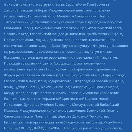
фонд регионального сотрудничества, Европейская Платформа за
Демократические Выборы, Международный центр электоральных
исследований, Германский фонд Маршалла Соединенных Штатов,
Тихоокеанский центр защиты окружающей среды и природных ресурсов,
Свободная Россия, Всемирный конгресс украинцев, Атлантический совет,
Человек в беде, Европейский фонд за демократию, Джеймстаунский фонд,
Прожект Хармони, Родники дракона, Врачи против насильственного
извлечения органов, Фалунь Дафа, Друзья Фалуньгун, Фалуньгун, Коалиция
по расследованию преследования в отношении Фалуньгун в Китае,
Всемирная организация по расследованию преследований Фалуньгун,
Пражский гражданский центр, Ассоциация школ политических
исследований при Совете Европы, Центр либеральной современности,
Форум русскоязычных европейцев, Немецко-русский обмен, Бард колледж,
Европейский выбор, Фонд Ходорковского, Оксфордский российский фонд,
Фонд Будущее России, Компания свободы информации, Проект Медиа,
Международное партнерство за права человека, Духовное Управление
Евангельских Христиан Украинской Христианской Церкви, Новое
Поколение, Духовное Учебное Заведение Международный Библейский
Колледж, Международное христианское движение, Всемирный Институт
Саентологических Предприятий, Церковь Духовной Технологии,
Европейская сеть организаций по наблюдению за выборами, Республика
Польша, СВОБОДНЫЙ ИДЕЛЬ-УРАЛ, Ассоциация развития журналистики,