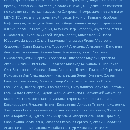
прессы, Гражданский контроль, Человек и Закон, Общественная комиссия
по сохранению наследия академика Сахарова, Информационное агентство
МЕМО. РУ, Институт региональной прессы, Институт Развития Свободы
Информации, Экозащита!-Женсовет, Общественный вердикт, Евразийская
антимонопольная ассоциация, Бедушев Петр Петрович, Дзугкоева Регина
Николаевна, Кривенко Сергей Владимирович, Милославский Павел
Юрьевич, Шнырова Ольга Вадимовна, Чанышева Лилия Айратовна,
Сидорович Ольга Борисовна, Туровский Александр Алексеевич, Васильева
Анастасия Евгеньевна, Ривина Анна Валерьевна, Бойко Анатолий
Николаевич, Дугин Сергей Георгиевич, Пивоваров Андрей Сергеевич,
Аверин Виталий Евгеньевич, Барахоев Магомед Бекханович, Шарипков
Олег Викторович, Мошель Ирина Ароновна, Шведов Григорий Сергеевич,
Пономарев Лев Александрович, Каргалицкий Борис Юльевич, Созаев
Валерий Валерьевич, Исламов Тимур Рифгатович, Романова Ольга
Евгеньевна, Щаров Сергей Алексадрович, Цирульников Борис Альбертович,
Гасан Ольга Павловна, Паутов Юрий Анатольевич, Верховский Александр
Маркович, Пислакова-Паркер Марина Петровна, Кочеткова Татьяна
Владимировна, Чуркина Наталья Валерьевна, Акимова Татьяна Николаевна,
Золотарева Екатерина Александровна, Рачинский Ян Збигневич, Жемкова
Елена Борисовна, Гудков Лев Дмитриевич, Илларионова Юлия Юрьевна,
Саранг Анна Васильевна, Захарова Светлана Сергеевна, Аверин Владимир
Анатольевич, Щур Татьяна Михайловна, Щур Николай Алексеевич,