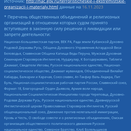
Источник:
http://nac.gov.ru/terroristicheskie-i-ekstremistskie-
organizacii-i-materialy.html
данные на
16.11.2023
* Перечень общественных объединений и религиозных
организаций в отношении которых судом принято
вступившее в законную силу решение о ликвидации или
запрете деятельности:
Национал-большевистская партия, ВЕК РА, Рада земли Кубанской Духовно
Родовой Державы Русь, Община Духовного Управления Асгардской Веси
Беловодья, Славянская Община Капища Веды Перуна, Мужская Духовная
Семинария Староверов-Инглингов, Нурджулар, К Богодержавию, Таблиги
Джамаат, Свидетели Иеговы, Русское национальное единство, Национал-
социалистическое общество, Джамаат мувахидов, Объединенный Вилайат
Кабарды, Балкарии и Карачая, Союз славян, Ат-Такфир Валь-Хиджра, Пит
Буль, Национал-социалистическая рабочая партия России, Славянский союз,
Формат-18, Благородный Орден Дьявола, Армия воли народа,
Национальная Социалистическая Инициатива города Череповца, Духовно-
Родовая Держава Русь, Русское национальное единство, Древнерусской
Инглистической церкви Православных Староверов-Инглингов, Русский
общенациональный союз, Движение против нелегальной иммиграции,
Кровь и Честь, О свободе совести и о религиозных объединениях, Омская
организация общественного политического движения Русское
национальное единство, Северное Братство, Клуб Болельщиков