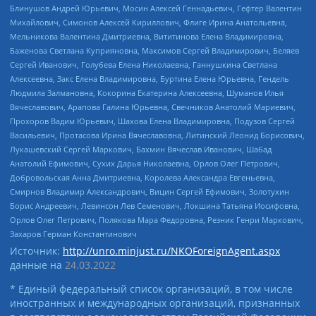
Блинушов Андрей Юрьевич, Мосин Алексей Геннадьевич, Гефтер Валентин
Михайлович, Симонов Алексей Кириллович, Флиге Ирина Анатольевна,
Мельникова Валентина Дмитриевна, Вититинова Елена Владимировна,
Баженова Светлана Куприяновна, Максимов Сергей Владимирович, Беляев
Сергей Иванович, Голубева Елена Николаевна, Ганнушкина Светлана
Алексеевна, Закс Елена Владимировна, Буртина Елена Юрьевна, Гендель
Людмила Залмановна, Кокорина Екатерина Алексеевна, Шуманов Илья
Вячеславович, Арапова Галина Юрьевна, Свечников Анатолий Мариевич,
Прохоров Вадим Юрьевич, Шахова Елена Владимировна, Подузов Сергей
Васильевич, Протасова Ирина Вячеславовна, Литинский Леонид Борисович,
Лукашевский Сергей Маркович, Бахмин Вячеслав Иванович, Шабад
Анатолий Ефимович, Сухих Дарья Николаевна, Орлов Олег Петрович,
Добровольская Анна Дмитриевна, Королева Александра Евгеньевна,
Смирнов Владимир Александрович, Вицин Сергей Ефимович, Золотухин
Борис Андреевич, Левинсон Лев Семенович, Локшина Татьяна Иосифовна,
Орлов Олег Петрович, Полякова Мара Федоровна, Резник Генри Маркович,
Захаров Герман Константинович
Источник:
http://unro.minjust.ru/NKOForeignAgent.aspx
данные на
24.03.2022
* Единый федеральный список организаций, в том числе
иностранных и международных организаций, признанных