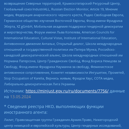
возвращение Северных территорий, Крымскотатарский Ресурсный Центр,
Глобальный союз IndustriALL, Russian Election Monitor, Article 19, Мнение
медиа, Федерация анархического черного креста, Радио Свободная Европа,
Германское общество изучения Восточной Европы, Фонд имени Фридриха
Эберта, XZ gGmbH, Мобильная академия поддержки гендерной демократии
и миротворчества, Форум имени Льва Копелева, American Councils for
International Education, Cultural Vistas, Institute of International Education,
Антивоенное движение Антальи, Открытый диалог, Школа международных
отношений и государственной политики им Питера Мунка, Российско-
канадский демократический альянс, Школа международных отношений им
Нормана Патерсона, Центр Гражданских Свобод, Фонд Бориса Немцова за
Свободу, Фонд имени Фридриха Науманна за свободу, Феминистское
антивоенное сопротивление, Комитет независимости Ингушетии, Прометей,
Stop Occupation of Karelia, Вернись живым, Фридом Хаус, СОТА медиа,
Либерально-демократическая Лига Украины
Источник:
https://minjust.gov.ru/ru/documents/7756/
данные
на
13.05.2024
* Сведения реестра НКО, выполняющих функции
иностранного агента:
Лилит, Правозащитная группа Гражданин.Армия.Право, Нижегородский
центр немецкой и европейской культуры, Центр гендерных исследований,