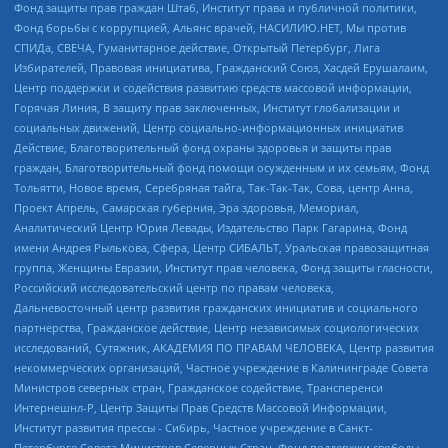
Фонд защиты прав граждан Штаб, Институт права и публичной политики,
Фонд борьбы с коррупцией, Альянс врачей, НАСИЛИЮ.НЕТ, Мы против
СПИДа, СВЕЧА, Гуманитарное действие, Открытый Петербург, Лига
Избирателей, Правовая инициатива, Гражданский Союз, Хасдей Ерушалаим,
Центр поддержки и содействия развитию средств массовой информации,
Горячая Линия, В защиту прав заключенных, Институт глобализации и
социальных движений, Центр социально-информационных инициатив
Действие, Благотворительный фонд охраны здоровья и защиты прав
граждан, Благотворительный фонд помощи осужденным и их семьям, Фонд
Тольятти, Новое время, Серебряная тайга, Так-Так-Так, Сова, центр Анна,
Проект Апрель, Самарская губерния, Эра здоровья, Мемориал,
Аналитический Центр Юрия Левады, Издательство Парк Гагарина, Фонд
имени Андрея Рылькова, Сфера, Центр СИБАЛЬТ, Уральская правозащитная
группа, Женщины Евразии, Институт прав человека, Фонд защиты гласности,
Российский исследовательский центр по правам человека,
Дальневосточный центр развития гражданских инициатив и социального
партнерства, Гражданское действие, Центр независимых социологических
исследований, Сутяжник, АКАДЕМИЯ ПО ПРАВАМ ЧЕЛОВЕКА, Центр развития
некоммерческих организаций, Частное учреждение в Калининграде Совета
Министров северных стран, Гражданское содействие, Трансперенси
Интернешнл-Р, Центр Защиты Прав Средств Массовой Информации,
Институт развития прессы - Сибирь, Частное учреждение в Санкт-
Петербурге Совета Министров Северных Стран, Фонд поддержки свободы