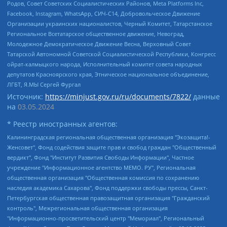
Родов, Совет Советских Социалистических Районов, Meta Platforms Inc,
Facebook, Instagram, WhatsApp, СИЧ-С14, Добровольческое Движение
Организации украинских националистов, Черный Комитет, Татарстанское
Региональное Всетатарское общественное движение, Невоград,
Молодежное Демократическое Движение Весна, Верховный Совет
Татарской Автономной Советской Социалистической Республики, Конгресс
ойрат-калмыцкого народа, Исполнительный комитет совета народных
депутатов Красноярского края, Этническое национальное объединение,
ЛГБТ, Я.МЫ Сергей Фургал
Источник:
https://minjust.gov.ru/ru/documents/7822/
данные
на
03.05.2024
* Реестр иностранных агентов:
Калининградская региональная общественная организация "Экозащита!-Женсовет", Фонд содействия защите прав и свобод граждан "Общественный вердикт", Фонд "Институт Развития Свободы Информации", Частное учреждение "Информационное агентство МЕМО. РУ", Региональная общественная организация "Общественная комиссия по сохранению наследия академика Сахарова", Фонд поддержки свободы прессы, Санкт-Петербургская общественная правозащитная организация "Гражданский контроль", Межрегиональная общественная организация "Информационно-просветительский центр "Мемориал", Региональный Фонд "Центр Защиты Прав Средств Массовой Информации", с 05.12.2023 Фонд "Центр Защиты Прав Средств массовой информации", Региональная общественная благотворительная организация помощи беженцам и мигрантам "Гражданское содействие", Негосударственное образовательное учреждение дополнительного профессионального образования (повышение квалификации) специалистов "АКАДЕМИЯ ПО ПРАВАМ ЧЕЛОВЕКА", Свердловская региональная общественная организация "Сутяжник", Автономная некоммерческая организация "Центр независимых социологических исследований", Союз общественных объединений "Российский исследовательский центр по правам человека", Региональное общественное учреждение научно-информационный центр "МЕМОРИАЛ", Некоммерческая организация "Фонд защиты гласности", Автономная некоммерческая организация "Институт прав человека", Городская общественная организация "Екатеринбургское общество "МЕМОРИАЛ", Городская общественная организация "Рязанское историко-просветительское и правозащитное общество "Мемориал" (Рязанский Мемориал), Челябинский региональный орган общественной самодеятельности – женское общественное объединение "Женщины Евразии", Челябинский региональный орган общественной самодеятельности "Уральская правозащитная группа", Фонд содействия защите здоровья и социальной справедливости имени Андрея Рылькова, Автономная Некоммерческая Организация "Аналитический Центр Юрия Левады", Автономная некоммерческая организация социальной поддержки населения "Проект Апрель", Региональная общественная организация помощи женщинам и детям, находящимся в кризисной ситуации "Информационно-методический центр "Анна", Фонд содействия развитию массовых коммуникаций и правовому просвещению "Так-так-Так", Фонд содействия устойчивому развитию "Серебряная тайга", Свердловский региональный общественный фонд социальных проектов "Новое время", "Idel.Реалии", Кавказ.Реалии, Крым.Реалии, Телеканал Настоящее Время, Татаро-башкирская служба Радио Свобода (Azatliq Radiosi), Радио Свободная Европа/Радио Свобода (PCE/PC), "Сибирь.Реалии", "Фактограф", Благотворительный фонд помощи осужденным и их семьям, Автономная некоммерческая организация "Институт глобализации и социальных движений", Фонд "В защиту прав заключенных", Частное учреждение "Центр поддержки и содействия развитию средств массовой информации", Пензенский региональный общественный благотворительный фонд "Гражданский союз", "Север.Реалии", Некоммерческая организация Фонд "Правовая инициатива", Общество с ограниченной ответственностью "Радио Свободная Европа/Радио Свобода", Чешское информационное агентство "MEDIUM-ORIENT", Красноярская региональная общественная организация "Мы против СПИДа", Камалягин Денис Николаевич, Маркелов Сергей Евгеньевич, Пономарев Лев Александрович, Савицкая Людмила Алексеевна, Автономная некоммерческая организация "Центр по работе с проблемой насилия "НАСИЛИЮ.НЕТ", Межрегиональный профессиональный союз работников здравоохранения "Альянс врачей", Юридическое лицо, зарегистрированное в Латвийской Республике, SIA "Medusa Project" (регистрационный номер 40103797863, дата регистрации 10.06.2014), Некоммерческая организация "Фонд по борьбе с коррупцией", Автономная некоммерческая организация "Институт права и публичной политики", Баданин Роман Сергеевич, Гликин Максим Александрович, Железнова Мария Михайловна, Лукьянова Юлия Сергеевна, Маетная Елизавета Витальевна, Маняхин Петр Борисович, Чуракова Ольга Владимировна, Ярош Юлия Петровна, Юридическое лицо "The Insider SIA", зарегистрированное в Риге, Латвийская Республика (дата регистрации 26.06.2015), являющееся администратором доменного имени интернет-издания "The Insider SIA", https://theins.ru, Постернак Алексей Евгеньевич, Рубин Михаил Аркадьевич, Анин Роман Александрович, Юридическое лицо Istories fonds, зарегистрированное в Латвийской Республике (регистрационный номер 50008295751, дата регистрации 24.02.2020), Великовский Дмитрий Александрович, Долинина Ирина Николаевна, Мароховская Алеся Алексеевна, Шлейнов Роман Юрьевич, Шмагун Олеся Валентиновна, Общество с ограниченной ответственностью "Альтаир 2021", Общество с ограниченной ответственностью "Вега 2021", Общество с ограниченной ответственностью "Главный редактор 2021", Общество с ограниченной ответственностью "Ромашки монолит", Важенков Артем Валерьевич, Ивановская областная общественная организация "Центр гендерных исследований", Гурман Юрий Альбертович, Медиапроект "ОВД-Инфо", Егоров Владимир Владимирович, Жилинский Владимир Александрович, Общество с ограниченной ответственностью "ЗП", Иванова София Юрьевна, Карезина Инна Павловна, Кильтау Екатерина Викторовна, Петров Алексей Викторович, Пискунов Сергей Евгеньевич, Смирнов Сергей Сергеевич, Тихонов Михаил Сергеевич, Общество с ограниченной ответственностью "ЖУРНАЛИСТ-ИНОСТРАННЫЙ АГЕНТ", Арапова Галина Юрьевна, Вольтская Татьяна Анатольевна, Американская компания "Mason G.E.S. Anonymous Foundation" (США), являющаяся владельцем интернет-издания https://mnews.world/, Компания "Stichting Bellingcat", зарегистрированная в Нидерландах (дата регистрации 11.07.2018), Захаров Андрей Вячеславович, Клепиковская Екатерина Дмитриевна, Общество с ограниченной ответственностью "МЕМО", Перл Роман Александрович, Симонов Евгений Алексеевич, Соловьева Елена Анатольевна, Сотников Даниил Владимирович, Сурначева Елизавета Дмитриевна, Автономная некоммерческая организация по защите прав человека и информированию населения "Якутия – Наше Мнение", Общество с ограниченной ответственностью "Москоу диджитал медиа", с 26.01.2023 Общество с ограниченной ответственностью "Чайка Белые сады", Ветошкина Валерия Валерьевна, Заговора Максим Александрович, Межрегиональное общественное движение "Российская ЛГБТ - сеть", Оленичев Максим Владимирович, Павлов Иван Юрьевич, Скворцова Елена Сергеевна, Общество с ограниченной ответственностью "Как бы инагент", Кочетков Игорь Викторович, Общество с ограниченной ответственностью "Честные выборы", Еланчик Олег Александрович, Общество с ограниченной ответственностью "Нобелевский призыв", Гималова Регина Эмилевна, Григорьев Андрей Валерьевич, Григорьева Алина Александровна, Ассоциация по содействию защите прав призывников, альтернативнослужащих и военнослужащих "Правозащитная группа "Гражданин.Армия.Право", Хисамова Регина Фаритовна, Автономная некоммерческая организация по реализации социально-правовых программ "Лилит", Дальневосточное общественное движение "Маяк", Санкт-Петербургская ЛГБТ-инициативная группа "Выход", Инициативная группа ЛГБТ+ "Реверс", Алексеев Андрей Викторович, Бекбулатова Таисия Львовна, Беляев Иван Михайлович, Владыкина Елена Сергеевна, Гельман Марат Александрович, Никульшина Вероника Юрьевна, Толоконникова Надежда Андреевна, Шендерович Виктор Анатольевич, Общество с ограниченной ответственностью "Данное сообщение", Общество с ограниченной ответственностью Издательский дом "Новая глава", Айнбиндер Александра Александровна, Московский комьюнити-центр для ЛГБТ+инициатив, Благотворительный фонд развития филантропии, Deutsche Welle (Германия, Kurt-Schumacher-Strasse 3, 53113 Bonn), Борзунова Мария Михайловна, Воробьев Виктор Викторович, Голубева Анна Львовна, Константинова Алла Михайловна, Малкова Ирина Владимировна, Мурадов Мурад Абдулгалимович, Осетинская Елизавета Николаевна, Понасенков Евгений Николаевич, Ганапольский Матвей Юрьевич, Киселев Евгений Алексеевич, Борухович Ирина Григорьевна, Дремин Иван Тимофеевич, Дубровский Дмитрий Викторович, Красноярская региональная общественная организация поддержки и развития альтернативных образовательных технологий и межкультурных коммуникаций "ИНТЕРРА", Маяковская Екатерина Алексеевна, Фейгин Марк Захарович, Филимонов Андрей Викторович, Дзугкоева Регина Николаевна, Доброхотов Роман Александрович, Дудь Юрий Александрович, Елкин Сергей Владимирович, Кругликов Кирилл Игоревич, Сабунаева Мария Леонидовна, Семенов Алексей Владимирович, Шаинян Карен Багратович, Шульман Екатерина Михайловна, Асафьев Артур Валерьевич, Вахштайн Виктор Семенович, Венедиктов Алексей Алексеевич, Лушникова Екатерина Евгеньевна, Волков Леонид Михайлович, Невзоров Александр Глебович, Пархоменко Сергей Борисович, Сироткин Ярослав Николаевич, Кара-Мурза Владимир Владимирович, Баранова Наталья Владимировна, Гозман Леонид Яковлевич, Кагарлицкий Борис Юльевич, Климарев Михаил Валерьевич, Милов Владимир Станиславович, Автономная некоммерческая организация Краснодарский центр современного искусства "Типография", Моргенштерн Алишер Тагирович, Соболь Любовь Эдуардовна, Общество с ограниченной ответственностью "ЛИЗА НОРМ", Каспаров Гарри Кимович, Ходорковский Михаил Борисович, Общество с ограниченной ответственностью "Апрельские тезисы", Данилович Ирина Брониславовна, Кашин Олег Владимирович, Петров Николай Владимирович, Пивоваров Алексей Владимирович, Соколов Михаил Владимирович, Цветкова Юлия Владимировна, Чичваркин Евгений Александрович, Комитет против пыток/Команда против пыток, Общество с ограниченной ответственностью "Первый научный", Общество с ограниченной ответственностью "Вертолет и ко", Белоцерковская Вероника Борисовна, Кац Максим Евгеньевич, Лазарева Татьяна Юрьевна, Шаведдинов Руслан Табризович, Яшин Илья Валерьевич, Общество с ограниченной ответственностью "Иноагент ААВ", Алешковский Дмитрий Петрович, Альбац Евгения Марковна, Быков Дмитрий Львович, Галямина Юлия Евгеньевна, Лойко Сергей Леонидович, Мартынов Кирилл Константинович, Медведев Сергей Александрович, Крашенинников Федор Геннадиевич, Гордеева Катерина Вл