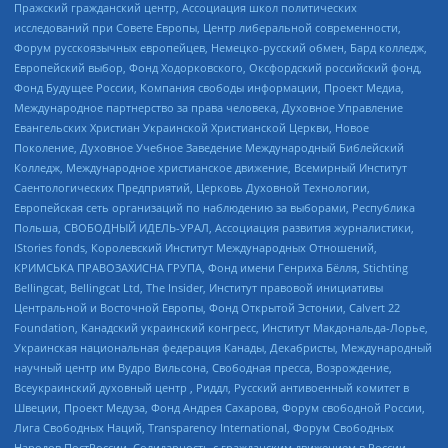
Пражский гражданский центр, Ассоциация школ политических
исследований при Совете Европы, Центр либеральной современности,
Форум русскоязычных европейцев, Немецко-русский обмен, Бард колледж,
Европейский выбор, Фонд Ходорковского, Оксфордский российский фонд,
Фонд Будущее России, Компания свободы информации, Проект Медиа,
Международное партнерство за права человека, Духовное Управление
Евангельских Христиан Украинской Христианской Церкви, Новое
Поколение, Духовное Учебное Заведение Международный Библейский
Колледж, Международное христианское движение, Всемирный Институт
Саентологических Предприятий, Церковь Духовной Технологии,
Европейская сеть организаций по наблюдению за выборами, Республика
Польша, СВОБОДНЫЙ ИДЕЛЬ-УРАЛ, Ассоциация развития журналистики,
IStories fonds, Королевский Институт Международных Отношений,
КРИМСЬКА ПРАВОЗАХИСНА ГРУПА, Фонд имени Генриха Бёлля, Stichting
Bellingcat, Bellingcat Ltd, The Insider, Институт правовой инициативы
Центральной и Восточной Европы, Фонд Открытой Эстонии, Calvert 22
Foundation, Канадский украинский конгресс, Институт Макдональда-Лорье,
Украинская национальная федерация Канады, Декабристы, Международный
научный центр им Вудро Вильсона, Свободная пресса, Возрождение,
Всеукраинский духовный центр , Риддл, Русский антивоенный комитет в
Швеции, Проект Медуза, Фонд Андрея Сахарова, Форум свободной России,
Лига Свободных Наций, Transparеncy International, Форум Свободных
Народов ПостРоссии, Солидарность с гражданским движением в России –