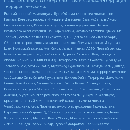
в соответствии с законодательством Российской Федерации
террористическими:
Высший военный Маджлисуль Шура Объединенных сил моджахедов
Кавказа, Конгресс народов Ичкерии и Дагестана, База, Асбат аль-Ансар,
Священная война, Исламская группа, Братья-мусульмане, Партия
исламского освобождения, Лашкар-И-Тайба, Исламская группа, Движение
Талибан, Исламская партия Туркестана, Общество социальных реформ,
Общество возрождения исламского наследия, Дом двух святых, Джунд аш-
Шам, Исламский джихад, Аль-Каида, Имарат Кавказ, АБТО, Правый сектор,
Исламское государство, Джабха аль-Нусра ли-Ахль аш-Шам, Народное
ополчение имени К. Минина и Д. Пожарского, Аджр от Аллаха Субхану уа
Тагьаля SHAM, АУМ Синрике, Муджахеды джамаата Ат-Тавхида Валь-Джихад,
Чистопольский Джамаат, Рохнамо ба суи давлати исломи, Террористическое
сообщество Сеть, Катиба Таухид валь-Джихад, Хайят Тахрир аш-Шам, Ахлю
Сунна Валь Джамаа, National Socialism/White Power, Артподготовка,
Религиозная группа “Джамаат “Красный пахарь”, Колумбайн, Хатлонский
джамаат, Мусульманская религиозная группа п. Кушкуль г. Оренбург,
Крымско-татарский добровольческий батальон имени Номана
Челебиджихана, Азов, Партия исламского возрождения Таджикистана,
Народная самооборона, Дуббайский джамаат, московская ячейка, Батал-
Хаджи Белхороев, Маньяки Культ Убийц, Молодёжь Которая Улыбается,
Легион Свобода России, Айдар, Русский добровольческий корпус