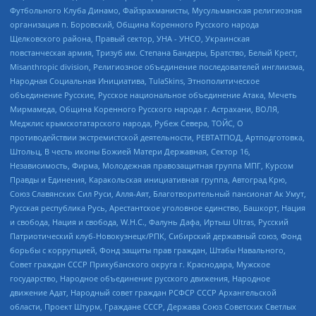
Футбольного Клуба Динамо, Файзрахманисты, Мусульманская религиозная
организация п. Боровский, Община Коренного Русского народа
Щелковского района, Правый сектор, УНА - УНСО, Украинская
повстанческая армия, Тризуб им. Степана Бандеры, Братство, Белый Крест,
Misanthropic division, Религиозное объединение последователей инглиизма,
Народная Социальная Инициатива, TulaSkins, Этнополитическое
объединение Русские, Русское национальное объединение Атака, Мечеть
Мирмамеда, Община Коренного Русского народа г. Астрахани, ВОЛЯ,
Меджлис крымскотатарского народа, Рубеж Севера, ТОЙС, О
противодействии экстремистской деятельности, РЕВТАТПОД, Артподготовка,
Штольц, В честь иконы Божией Матери Державная, Сектор 16,
Независимость, Фирма, Молодежная правозащитная группа МПГ, Курсом
Правды и Единения, Каракольская инициативная группа, Автоград Крю,
Союз Славянских Сил Руси, Алля-Аят, Благотворительный пансионат Ак Умут,
Русская республика Русь, Арестантское уголовное единство, Башкорт, Нация
и свобода, Нация и свобода, W.H.С., Фалунь Дафа, Иртыш Ultras, Русский
Патриотический клуб-Новокузнецк/РПК, Сибирский державный союз, Фонд
борьбы с коррупцией, Фонд защиты прав граждан, Штабы Навального,
Совет граждан СССР Прикубанского округа г. Краснодара, Мужское
государство, Народное объединение русского движения, Народное
движение Адат, Народный совет граждан РСФСР СССР Архангельской
области, Проект Штурм, Граждане СССР, Держава Союз Советских Светлых