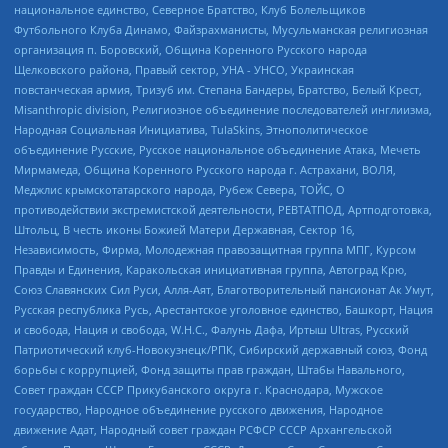
национальное единство, Северное Братство, Клуб Болельщиков
Футбольного Клуба Динамо, Файзрахманисты, Мусульманская религиозная
организация п. Боровский, Община Коренного Русского народа
Щелковского района, Правый сектор, УНА - УНСО, Украинская
повстанческая армия, Тризуб им. Степана Бандеры, Братство, Белый Крест,
Misanthropic division, Религиозное объединение последователей инглиизма,
Народная Социальная Инициатива, TulaSkins, Этнополитическое
объединение Русские, Русское национальное объединение Атака, Мечеть
Мирмамеда, Община Коренного Русского народа г. Астрахани, ВОЛЯ,
Меджлис крымскотатарского народа, Рубеж Севера, ТОЙС, О
противодействии экстремистской деятельности, РЕВТАТПОД, Артподготовка,
Штольц, В честь иконы Божией Матери Державная, Сектор 16,
Независимость, Фирма, Молодежная правозащитная группа МПГ, Курсом
Правды и Единения, Каракольская инициативная группа, Автоград Крю,
Союз Славянских Сил Руси, Алля-Аят, Благотворительный пансионат Ак Умут,
Русская республика Русь, Арестантское уголовное единство, Башкорт, Нация
и свобода, Нация и свобода, W.H.С., Фалунь Дафа, Иртыш Ultras, Русский
Патриотический клуб-Новокузнецк/РПК, Сибирский державный союз, Фонд
борьбы с коррупцией, Фонд защиты прав граждан, Штабы Навального,
Совет граждан СССР Прикубанского округа г. Краснодара, Мужское
государство, Народное объединение русского движения, Народное
движение Адат, Народный совет граждан РСФСР СССР Архангельской