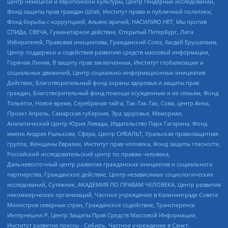
центр немецкой и европейской культуры, Центр гендерных исследований,
Фонд защиты прав граждан Штаб, Институт права и публичной политики,
Фонд борьбы с коррупцией, Альянс врачей, НАСИЛИЮ.НЕТ, Мы против
СПИДа, СВЕЧА, Гуманитарное действие, Открытый Петербург, Лига
Избирателей, Правовая инициатива, Гражданский Союз, Хасдей Ерушалаим,
Центр поддержки и содействия развитию средств массовой информации,
Горячая Линия, В защиту прав заключенных, Институт глобализации и
социальных движений, Центр социально-информационных инициатив
Действие, Благотворительный фонд охраны здоровья и защиты прав
граждан, Благотворительный фонд помощи осужденным и их семьям, Фонд
Тольятти, Новое время, Серебряная тайга, Так-Так-Так, Сова, центр Анна,
Проект Апрель, Самарская губерния, Эра здоровья, Мемориал,
Аналитический Центр Юрия Левады, Издательство Парк Гагарина, Фонд
имени Андрея Рылькова, Сфера, Центр СИБАЛЬТ, Уральская правозащитная
группа, Женщины Евразии, Институт прав человека, Фонд защиты гласности,
Российский исследовательский центр по правам человека,
Дальневосточный центр развития гражданских инициатив и социального
партнерства, Гражданское действие, Центр независимых социологических
исследований, Сутяжник, АКАДЕМИЯ ПО ПРАВАМ ЧЕЛОВЕКА, Центр развития
некоммерческих организаций, Частное учреждение в Калининграде Совета
Министров северных стран, Гражданское содействие, Трансперенси
Интернешнл-Р, Центр Защиты Прав Средств Массовой Информации,
Институт развития прессы - Сибирь, Частное учреждение в Санкт-