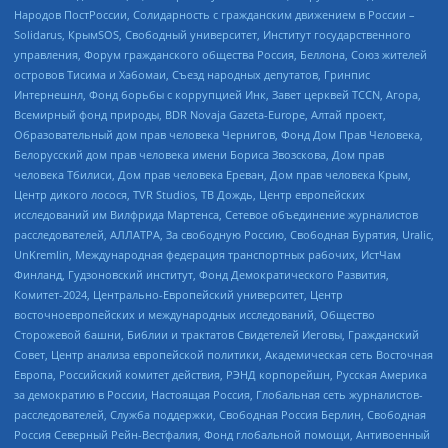
Народов ПостРоссии, Солидарность с гражданским движением в России –
Solidarus, КрымSOS, Свободный университет, Институт государственного
управления, Форум гражданского общества Россия, Беллона, Союз жителей
островов Тисима и Хабомаи, Съезд народных депутатов, Гринпис
Интернешнл, Фонд борьбы с коррупцией Инк, Завет церквей TCCN, Агора,
Всемирный фонд природы, BDR Novaja Gazeta-Europe, Алтай проект,
Образовательный дом прав человека Чернигов, Фонд Дом Прав Человека,
Белорусский дом прав человека имени Бориса Звозскова, Дом прав
человека Тбилиси, Дом прав человека Ереван, Дом прав человека Крым,
Центр дикого лосося, TVR Studios, ТВ Дождь, Центр европейских
исследований им Вилфрида Мартенса, Сетевое объединение журналистов
расследователей, АЛЛАТРА, За свободную Россию, Свободная Бурятия, Uralic,
UnKremlin, Международная федерация транспортных рабочих, ИстЧам
Финланд, Гудзоновский институт, Фонд Демократического Развития,
Комитет-2024, Центрально-Европейский университет, Центр
восточноевропейских и международных исследований, Общество
Сторожевой башни, Библии и трактатов Свидетелей Иеговы, Гражданский
Совет, Центр анализа европейской политики, Академическая сеть Восточная
Европа, Российский комитет действия, РЭНД корпорейшн, Русская Америка
за демократию в России, Настоящая Россия, Глобальная сеть журналистов-
расследователей, Служба поддержки, Свободная Россия Берлин, Свободная
Россия Северный Рейн-Вестфалия, Фонд глобальной помощи, Антивоенный