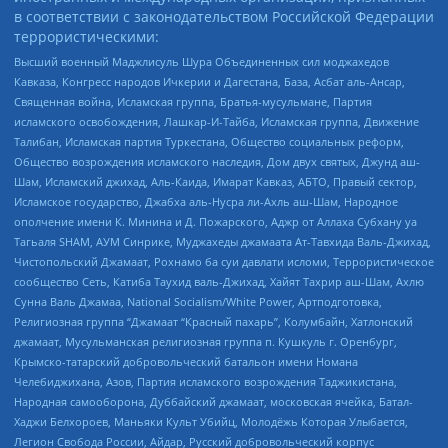
в соответствии с законодательством Российской Федерации
террористическими:
Высший военный Маджлисуль Шура Объединенных сил моджахедов
Кавказа, Конгресс народов Ичкерии и Дагестана, База, Асбат аль-Ансар,
Священная война, Исламская группа, Братья-мусульмане, Партия
исламского освобождения, Лашкар-И-Тайба, Исламская группа, Движение
Талибан, Исламская партия Туркестана, Общество социальных реформ,
Общество возрождения исламского наследия, Дом двух святых, Джунд аш-
Шам, Исламский джихад, Аль-Каида, Имарат Кавказ, АБТО, Правый сектор,
Исламское государство, Джабха аль-Нусра ли-Ахль аш-Шам, Народное
ополчение имени К. Минина и Д. Пожарского, Аджр от Аллаха Субхану уа
Тагьаля SHAM, АУМ Синрике, Муджахеды джамаата Ат-Тавхида Валь-Джихад,
Чистопольский Джамаат, Рохнамо ба суи давлати исломи, Террористическое
сообщество Сеть, Катиба Таухид валь-Джихад, Хайят Тахрир аш-Шам, Ахлю
Сунна Валь Джамаа, National Socialism/White Power, Артподготовка,
Религиозная группа “Джамаат “Красный пахарь”, Колумбайн, Хатлонский
джамаат, Мусульманская религиозная группа п. Кушкуль г. Оренбург,
Крымско-татарский добровольческий батальон имени Номана
Челебиджихана, Азов, Партия исламского возрождения Таджикистана,
Народная самооборона, Дуббайский джамаат, московская ячейка, Батал-
Хаджи Белхороев, Маньяки Культ Убийц, Молодёжь Которая Улыбается,
Легион Свобода России, Айдар, Русский добровольческий корпус