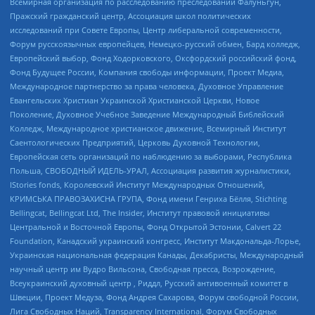
Всемирная организация по расследованию преследований Фалуньгун,
Пражский гражданский центр, Ассоциация школ политических
исследований при Совете Европы, Центр либеральной современности,
Форум русскоязычных европейцев, Немецко-русский обмен, Бард колледж,
Европейский выбор, Фонд Ходорковского, Оксфордский российский фонд,
Фонд Будущее России, Компания свободы информации, Проект Медиа,
Международное партнерство за права человека, Духовное Управление
Евангельских Христиан Украинской Христианской Церкви, Новое
Поколение, Духовное Учебное Заведение Международный Библейский
Колледж, Международное христианское движение, Всемирный Институт
Саентологических Предприятий, Церковь Духовной Технологии,
Европейская сеть организаций по наблюдению за выборами, Республика
Польша, СВОБОДНЫЙ ИДЕЛЬ-УРАЛ, Ассоциация развития журналистики,
IStories fonds, Королевский Институт Международных Отношений,
КРИМСЬКА ПРАВОЗАХИСНА ГРУПА, Фонд имени Генриха Бёлля, Stichting
Bellingcat, Bellingcat Ltd, The Insider, Институт правовой инициативы
Центральной и Восточной Европы, Фонд Открытой Эстонии, Calvert 22
Foundation, Канадский украинский конгресс, Институт Макдональда-Лорье,
Украинская национальная федерация Канады, Декабристы, Международный
научный центр им Вудро Вильсона, Свободная пресса, Возрождение,
Всеукраинский духовный центр , Риддл, Русский антивоенный комитет в
Швеции, Проект Медуза, Фонд Андрея Сахарова, Форум свободной России,
Лига Свободных Наций, Transparеncy International, Форум Свободных