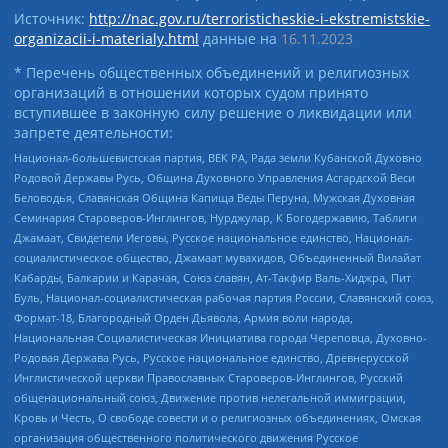
Источник:
http://nac.gov.ru/terroristicheskie-i-ekstremistskie-
organizacii-i-materialy.html
данные на
16.11.2023
* Перечень общественных объединений и религиозных
организаций в отношении которых судом принято
вступившее в законную силу решение о ликвидации или
запрете деятельности:
Национал-большевистская партия, ВЕК РА, Рада земли Кубанской Духовно
Родовой Державы Русь, Община Духовного Управления Асгардской Веси
Беловодья, Славянская Община Капища Веды Перуна, Мужская Духовная
Семинария Староверов-Инглингов, Нурджулар, К Богодержавию, Таблиги
Джамаат, Свидетели Иеговы, Русское национальное единство, Национал-
социалистическое общество, Джамаат мувахидов, Объединенный Вилайат
Кабарды, Балкарии и Карачая, Союз славян, Ат-Такфир Валь-Хиджра, Пит
Буль, Национал-социалистическая рабочая партия России, Славянский союз,
Формат-18, Благородный Орден Дьявола, Армия воли народа,
Национальная Социалистическая Инициатива города Череповца, Духовно-
Родовая Держава Русь, Русское национальное единство, Древнерусской
Инглистической церкви Православных Староверов-Инглингов, Русский
общенациональный союз, Движение против нелегальной иммиграции,
Кровь и Честь, О свободе совести и о религиозных объединениях, Омская
организация общественного политического движения Русское