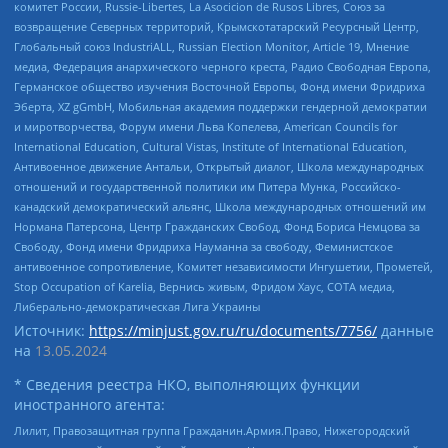
комитет России, Russie-Libertes, La Asocicion de Rusos Libres, Союз за
возвращение Северных территорий, Крымскотатарский Ресурсный Центр,
Глобальный союз IndustriALL, Russian Election Monitor, Article 19, Мнение
медиа, Федерация анархического черного креста, Радио Свободная Европа,
Германское общество изучения Восточной Европы, Фонд имени Фридриха
Эберта, XZ gGmbH, Мобильная академия поддержки гендерной демократии
и миротворчества, Форум имени Льва Копелева, American Councils for
International Education, Cultural Vistas, Institute of International Education,
Антивоенное движение Антальи, Открытый диалог, Школа международных
отношений и государственной политики им Питера Мунка, Российско-
канадский демократический альянс, Школа международных отношений им
Нормана Патерсона, Центр Гражданских Свобод, Фонд Бориса Немцова за
Свободу, Фонд имени Фридриха Науманна за свободу, Феминистское
антивоенное сопротивление, Комитет независимости Ингушетии, Прометей,
Stop Occupation of Karelia, Вернись живым, Фридом Хаус, СОТА медиа,
Либерально-демократическая Лига Украины
Источник:
https://minjust.gov.ru/ru/documents/7756/
данные
на
13.05.2024
* Сведения реестра НКО, выполняющих функции
иностранного агента:
Лилит, Правозащитная группа Гражданин.Армия.Право, Нижегородский