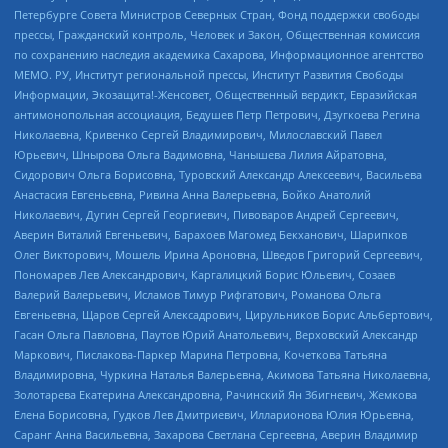
Петербурге Совета Министров Северных Стран, Фонд поддержки свободы
прессы, Гражданский контроль, Человек и Закон, Общественная комиссия
по сохранению наследия академика Сахарова, Информационное агентство
МЕМО. РУ, Институт региональной прессы, Институт Развития Свободы
Информации, Экозащита!-Женсовет, Общественный вердикт, Евразийская
антимонопольная ассоциация, Бедушев Петр Петрович, Дзугкоева Регина
Николаевна, Кривенко Сергей Владимирович, Милославский Павел
Юрьевич, Шнырова Ольга Вадимовна, Чанышева Лилия Айратовна,
Сидорович Ольга Борисовна, Туровский Александр Алексеевич, Васильева
Анастасия Евгеньевна, Ривина Анна Валерьевна, Бойко Анатолий
Николаевич, Дугин Сергей Георгиевич, Пивоваров Андрей Сергеевич,
Аверин Виталий Евгеньевич, Барахоев Магомед Бекханович, Шарипков
Олег Викторович, Мошель Ирина Ароновна, Шведов Григорий Сергеевич,
Пономарев Лев Александрович, Каргалицкий Борис Юльевич, Созаев
Валерий Валерьевич, Исламов Тимур Рифгатович, Романова Ольга
Евгеньевна, Щаров Сергей Алексадрович, Цирульников Борис Альбертович,
Гасан Ольга Павловна, Паутов Юрий Анатольевич, Верховский Александр
Маркович, Пислакова-Паркер Марина Петровна, Кочеткова Татьяна
Владимировна, Чуркина Наталья Валерьевна, Акимова Татьяна Николаевна,
Золотарева Екатерина Александровна, Рачинский Ян Збигневич, Жемкова
Елена Борисовна, Гудков Лев Дмитриевич, Илларионова Юлия Юрьевна,
Саранг Анна Васильевна, Захарова Светлана Сергеевна, Аверин Владимир