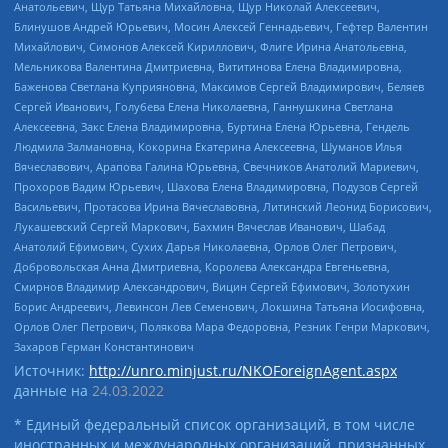
Анатольевич, Щур Татьяна Михайловна, Щур Николай Алексеевич,
Блинушов Андрей Юрьевич, Мосин Алексей Геннадьевич, Гефтер Валентин
Михайлович, Симонов Алексей Кириллович, Флиге Ирина Анатольевна,
Мельникова Валентина Дмитриевна, Вититинова Елена Владимировна,
Баженова Светлана Куприяновна, Максимов Сергей Владимирович, Беляев
Сергей Иванович, Голубева Елена Николаевна, Ганнушкина Светлана
Алексеевна, Закс Елена Владимировна, Буртина Елена Юрьевна, Гендель
Людмила Залмановна, Кокорина Екатерина Алексеевна, Шуманов Илья
Вячеславович, Арапова Галина Юрьевна, Свечников Анатолий Мариевич,
Прохоров Вадим Юрьевич, Шахова Елена Владимировна, Подузов Сергей
Васильевич, Протасова Ирина Вячеславовна, Литинский Леонид Борисович,
Лукашевский Сергей Маркович, Бахмин Вячеслав Иванович, Шабад
Анатолий Ефимович, Сухих Дарья Николаевна, Орлов Олег Петрович,
Добровольская Анна Дмитриевна, Королева Александра Евгеньевна,
Смирнов Владимир Александрович, Вицин Сергей Ефимович, Золотухин
Борис Андреевич, Левинсон Лев Семенович, Локшина Татьяна Иосифовна,
Орлов Олег Петрович, Полякова Мара Федоровна, Резник Генри Маркович,
Захаров Герман Константинович
Источник:
http://unro.minjust.ru/NKOForeignAgent.aspx
данные на
24.03.2022
* Единый федеральный список организаций, в том числе
иностранных и международных организаций, признанных