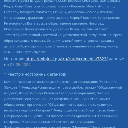
области, Проект Штурм, Граждане СССР, Держава Союз Советских Светлых
Родов, Совет Советских Социалистических Районов, Meta Platforms Inc,
Facebook, Instagram, WhatsApp, СИЧ-С14, Добровольческое Движение
Организации украинских националистов, Черный Комитет, Татарстанское
Региональное Всетатарское общественное движение, Невоград,
Молодежное Демократическое Движение Весна, Верховный Совет
Татарской Автономной Советской Социалистической Республики, Конгресс
ойрат-калмыцкого народа, Исполнительный комитет совета народных
депутатов Красноярского края, Этническое национальное объединение,
ЛГБТ, Я.МЫ Сергей Фургал
Источник:
https://minjust.gov.ru/ru/documents/7822/
данные
на
03.05.2024
* Реестр иностранных агентов:
Калининградская региональная общественная организация "Экозащита!-Женсовет", Фонд содействия защите прав и свобод граждан "Общественный вердикт", Фонд "Институт Развития Свободы Информации", Частное учреждение "Информационное агентство МЕМО. РУ", Региональная общественная организация "Общественная комиссия по сохранению наследия академика Сахарова", Фонд поддержки свободы прессы, Санкт-Петербургская общественная правозащитная организация "Гражданский контроль", Межрегиональная общественная организация "Информационно-просветительский центр "Мемориал", Региональный Фонд "Центр Защиты Прав Средств Массовой Информации", с 05.12.2023 Фонд "Центр Защиты Прав Средств массовой информации", Региональная общественная благотворительная организация помощи беженцам и мигрантам "Гражданское содействие", Негосударственное образовательное учреждение дополнительного профессионального образования (повышение квалификации) специалистов "АКАДЕМИЯ ПО ПРАВАМ ЧЕЛОВЕКА", Свердловская региональная общественная организация "Сутяжник", Автономная некоммерческая организация "Центр независимых социологических исследований", Союз общественных объединений "Российский исследовательский центр по правам человека", Региональное общественное учреждение научно-информационный центр "МЕМОРИАЛ", Некоммерческая организация "Фонд защиты гласности", Автономная некоммерческая организация "Институт прав человека", Городская общественная организация "Екатеринбургское общество "МЕМОРИАЛ", Городская общественная организация "Рязанское историко-просветительское и правозащитное общество "Мемориал" (Рязанский Мемориал), Челябинский региональный орган общественной самодеятельности – женское общественное объединение "Женщины Евразии", Челябинский региональный орган общественной самодеятельности "Уральская правозащитная группа", Фонд содействия защите здоровья и социальной справедливости имени Андрея Рылькова, Автономная Некоммерческая Организация "Аналитический Центр Юрия Левады", Автономная некоммерческая организация социальной поддержки населения "Проект Апрель", Региональная общественная организация помощи женщинам и детям, находящимся в кризисной ситуации "Информационно-методический центр "Анна", Фонд содействия развитию массовых коммуникаций и правовому просвещению "Так-так-Так", Фонд содействия устойчивому развитию "Серебряная тайга", Свердловский региональный общественный фонд социальных проектов "Новое время", "Idel.Реалии", Кавказ.Реалии, Крым.Реалии, Телеканал Настоящее Время, Татаро-башкирская служба Радио Свобода (Azatliq Radiosi), Радио Свободная Европа/Радио Свобода (PCE/PC), "Сибирь.Реалии", "Фактограф", Благотворительный фонд помощи осужденным и их семьям, Автономная некоммерческая организация "Институт глобализации и социальных движений", Фонд "В защиту прав заключенных", Частное учреждение "Центр поддержки и содействия развитию средств массовой информации", Пензенский региональный общественный благотворительный фонд "Гражданский союз", "Север.Реалии", Некоммерческая организация Фонд "Правовая инициатива", Общество с ограниченной ответственностью "Радио Свободная Европа/Радио Свобода", Чешское информационное агентство "MEDIUM-ORIENT", Красноярская региональная общественная организация "Мы против СПИДа", Камалягин Денис Николаевич, Маркелов Сергей Евгеньевич, Пономарев Лев Александрович, Савицкая Людмила Алексеевна, Автономная некоммерческая организация "Центр по работе с проблемой насилия "НАСИЛИЮ.НЕТ", Межрегиональный профессиональный союз работников здравоохранения "Альянс врачей", Юридическое лицо, зарегистрированное в Латвийской Республике, SIA "Medusa Project" (регистрационный номер 40103797863, дата регистрации 10.06.2014), Некоммерческая организация "Фонд по борьбе с коррупцией", Автономная некоммерческая организация "Институт права и публичной политики", Баданин Роман Сергеевич, Гликин Максим Александрович, Железнова Мария Михайловна, Лукьянова Юлия Сергеевна, Маетная Елизавета Витальевна, Маняхин Петр Борисович, Чуракова Ольга Владимировна, Ярош Юлия Петровна, Юридическое лицо "The Insider SIA", зарегистрированное в Риге, Латвийская Республика (дата регистрации 26.06.2015), являющееся администратором доменного имени интернет-издания "The Insider SIA", https://theins.ru, Постернак Алексей Евгеньевич, Рубин Михаил Аркадьевич, Анин Роман Александрович, Юридическое лицо Istories fonds, зарегистрированное в Латвийской Республике (регистрационный номер 50008295751, дата регистрации 24.02.2020), Великовский Дмитрий Александрович, Долинина Ирина Николаевна, Мароховская Алеся Алексеевна, Шлейнов Роман Юрьевич, Шмагун Олеся Валентиновна, Общество с ограниченной ответственностью "Альтаир 2021", Общество с ограниченной ответственностью "Вега 2021", Общество с ограниченной ответственностью "Главный редактор 2021", Общество с ограниченной ответственностью "Ромашки монолит", Важенков Артем Валерьевич, Ивановская областная общественная организация "Центр гендерных исследований", Гурман Юрий Альбертович, Медиапроект "ОВД-Инфо", Егоров Владимир Владимирович, Жилинский Владимир Александрович, Общество с ограниченной ответственностью "ЗП", Иванова София Юрьевна, Карезина Инна Павловна, Кильтау Екатерина Викторовна, Петров Алексей Викторович, Пискунов Сергей Евгеньевич, Смирнов Сергей Сергеевич, Тихонов Михаил Сергеевич, Общество с ограниченной ответственностью "ЖУРНАЛИСТ-ИНОСТРАННЫЙ АГЕНТ", Арапова Галина Юрьевна, Вольтская Татьяна Анатольевна, Американская компания "Mason G.E.S. Anonymous Foundation" (США), являющаяся владельцем интернет-издания https://mnews.world/, Компания "Stichting Bellingcat", зарегистрированная в Нидерландах (дата регистрации 11.07.2018), Захаров Андрей Вячеславович, Клепиковская Екатерина Дмитриевна, Общество с ограниченной ответственностью "МЕМО", Перл Роман Александрович, Симонов Евгений Алексеевич, Соловьева Елена Анатольевна, Сотников Даниил Владимирович, Сурначева Елизавета Дмитриевна, Автономная некоммерческая организация по защите прав человека и информированию населения "Якутия – Наше Мнение", Общество с ограниченной ответственностью "Москоу диджитал медиа", с 26.01.2023 Общество с ограниченной ответственностью "Чайка Белые сады", Ветошкина Валерия Валерьевна, Заговора Максим Александрович, Межрегиональное общественное движение "Российская ЛГБТ - сеть", Оленичев Максим Владимирович, Павлов Иван Юрьевич, Скворцова Елена Сергеевна, Общество с ограниченной ответственностью "Как бы инагент", Кочетков Игорь Викторович, Общество с ограниченной ответственностью "Честные выборы", Еланчик Олег Александрович, Общество с ограниченной ответственностью "Нобелевский призыв", Гималова Регина Эмилевна, Григорьев Андрей Валерьевич, Григорьева Алина Александровна, Ассоциация по содействию защите прав призывников, альтернативнослужащих и военнослужащих "Правозащитная группа "Гражданин.Армия.Право", Хисамова Регина Фаритовна, Автономная некоммерческая организация по реализации социально-правовых программ "Лилит", Дальневосточное общественное движение "Маяк", Санкт-Петербургская ЛГБТ-инициативная группа "Выход", Инициативная группа ЛГБТ+ "Реверс", Алексеев Андрей Викторович, Бекбулатова Таисия Львовна, Беляев Иван Михайлович, Владыкина Елена Сергеевна, Гельман Марат Александрович, Никульшина Вероника Юрьевна, Толоконникова Надежда Андреевна, Шендерович Виктор Анатольевич, Общество с ограниченной ответственностью "Данное сообщение", Общество с ограниченной ответственностью Издательский дом "Новая глава", Айнбиндер Александра Александровна, Московский комьюнити-центр для ЛГБТ+инициатив, Благотворительный фонд развития филантропии, Deutsche Welle (Германия, Kurt-Schumacher-Strasse 3, 53113 Bonn), Борзунова Мария Михайловна, Воробьев Виктор Викторович, Голубева Анна Львовна, Константинова Алла Михайловна, Малкова Ирина Владимировна, Мурадов Мурад Абдулгалимович, Осетинская Елизавета Николаевна, Понасенков Евгений Николаевич, Ганапольский Матвей Юрьевич, Киселев Евгений Алексеевич, Борухович Ирина Григорьевна, Дремин Иван Тимофеевич, Дубровский Дмитрий Викторович, Красноярская региональная общественная организация поддержки и развития альтернативных образовательных технологий и межкультурных коммуникаций "ИНТЕРРА", Маяковская Екатерина Алексеевна, Фейгин Марк Захарович, Филимонов Андрей Викторович, Дзугкоева Регина Николаевна, Доброхотов Роман Александрович, Дудь Юрий Александрович, Елкин Сергей Владимирович, Кругликов Кирилл Игоревич, Сабунаева Мария Леонидовна, Семенов Алексей Владимирович, Шаинян Карен Багратович, Шульман Екатерина Михайловна, Асафьев Артур Валерьевич, Вахштайн Виктор Семенович, Венедиктов Алексей Алексеевич, Лушникова Екатерина Евгеньевна, Волков Леонид Михайлович, Невзоров Александр Глебович, Пархоменко Сергей Борисович, Сироткин Ярослав Николаевич, Кара-Мурза Владимир Владимирович, Баранова Наталья Владимировна, Гозман Леонид Яковлевич, Кагарлицкий Борис Юльевич, Климарев Михаил Валерьевич, Милов Владимир Станиславович, Автономная некоммерческая организация Краснодарский центр современного искусства "Типография", Моргенштерн Алишер Тагирович, Соболь Любовь Эдуардовна, Общество с ограниченной ответственностью "ЛИЗА НОРМ", Каспаров Гарри Кимович, Ходорковский Михаил Борисович, Общество с ограниченной ответственностью "Апрельские тезисы", Данилович Ирина Брониславовна, Кашин Олег Владимирович, Петров Николай Владимирович, Пивоваров Алексей Владимирович, Соколов Михаил Владимирович, Цветкова Юлия Владимировна, Чичваркин Евгений Александрович, Комитет против пыток/Команда против пыток, Общество с ограниченной ответственностью "Первый научный", Общество с ограниченной ответственностью "Вертолет и ко", Белоцерковская Вероника Борисовна, Кац Максим Евгеньевич, Лазарева Татьяна Юрьевна, Шаведдинов Руслан Табризович, Яшин Илья Валерьевич, Общество с ограниченной ответственностью "Иноагент ААВ", Алешковский Дмитрий Петрович, Альбац Евгения Марковна, Быков Дмитрий Львович, Галямина Юлия Евгеньевна, Лойко Сергей Леонидович, Мартынов Кирилл Константинович, Медведев Сергей Александрович, Крашенинников Федор Геннадиевич, Гордеева Катерина Вл