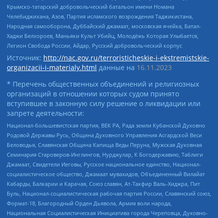
Крымско-татарский добровольческий батальон имени Номана
Челебиджихана, Азов, Партия исламского возрождения Таджикистана,
Народная самооборона, Дуббайский джамаат, московская ячейка, Батал-
Хаджи Белхороев, Маньяки Культ Убийц, Молодёжь Которая Улыбается,
Легион Свобода России, Айдар, Русский добровольческий корпус
Источник:
http://nac.gov.ru/terroristicheskie-i-ekstremistskie-
organizacii-i-materialy.html
данные на
16.11.2023
* Перечень общественных объединений и религиозных
организаций в отношении которых судом принято
вступившее в законную силу решение о ликвидации или
запрете деятельности:
Национал-большевистская партия, ВЕК РА, Рада земли Кубанской Духовно
Родовой Державы Русь, Община Духовного Управления Асгардской Веси
Беловодья, Славянская Община Капища Веды Перуна, Мужская Духовная
Семинария Староверов-Инглингов, Нурджулар, К Богодержавию, Таблиги
Джамаат, Свидетели Иеговы, Русское национальное единство, Национал-
социалистическое общество, Джамаат мувахидов, Объединенный Вилайат
Кабарды, Балкарии и Карачая, Союз славян, Ат-Такфир Валь-Хиджра, Пит
Буль, Национал-социалистическая рабочая партия России, Славянский союз,
Формат-18, Благородный Орден Дьявола, Армия воли народа,
Национальная Социалистическая Инициатива города Череповца, Духовно-