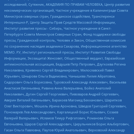
исследований, Сутяжник, АКАДЕМИЯ ПО ПРАВАМ ЧЕЛОВЕКА, Центр развития
некоммерческих организаций, Частное учреждение в Калининграде Совета
Министров северных стран, Гражданское содействие, Трансперенси
Интернешнл-Р, Центр Защиты Прав Средств Массовой Информации,
Институт развития прессы - Сибирь, Частное учреждение в Санкт-
Петербурге Совета Министров Северных Стран, Фонд поддержки свободы
прессы, Гражданский контроль, Человек и Закон, Общественная комиссия
по сохранению наследия академика Сахарова, Информационное агентство
МЕМО. РУ, Институт региональной прессы, Институт Развития Свободы
Информации, Экозащита!-Женсовет, Общественный вердикт, Евразийская
антимонопольная ассоциация, Бедушев Петр Петрович, Дзугкоева Регина
Николаевна, Кривенко Сергей Владимирович, Милославский Павел
Юрьевич, Шнырова Ольга Вадимовна, Чанышева Лилия Айратовна,
Сидорович Ольга Борисовна, Туровский Александр Алексеевич, Васильева
Анастасия Евгеньевна, Ривина Анна Валерьевна, Бойко Анатолий
Николаевич, Дугин Сергей Георгиевич, Пивоваров Андрей Сергеевич,
Аверин Виталий Евгеньевич, Барахоев Магомед Бекханович, Шарипков
Олег Викторович, Мошель Ирина Ароновна, Шведов Григорий Сергеевич,
Пономарев Лев Александрович, Каргалицкий Борис Юльевич, Созаев
Валерий Валерьевич, Исламов Тимур Рифгатович, Романова Ольга
Евгеньевна, Щаров Сергей Алексадрович, Цирульников Борис Альбертович,
Гасан Ольга Павловна, Паутов Юрий Анатольевич, Верховский Александр