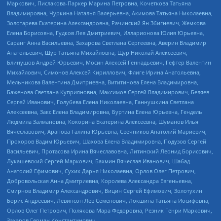
Маркович, Пислакова-Паркер Марина Петровна, Кочеткова Татьяна
Владимировна, Чуркина Наталья Валерьевна, Акимова Татьяна Николаевна,
Золотарева Екатерина Александровна, Рачинский Ян Збигневич, Жемкова
Елена Борисовна, Гудков Лев Дмитриевич, Илларионова Юлия Юрьевна,
Саранг Анна Васильевна, Захарова Светлана Сергеевна, Аверин Владимир
Анатольевич, Щур Татьяна Михайловна, Щур Николай Алексеевич,
Блинушов Андрей Юрьевич, Мосин Алексей Геннадьевич, Гефтер Валентин
Михайлович, Симонов Алексей Кириллович, Флиге Ирина Анатольевна,
Мельникова Валентина Дмитриевна, Вититинова Елена Владимировна,
Баженова Светлана Куприяновна, Максимов Сергей Владимирович, Беляев
Сергей Иванович, Голубева Елена Николаевна, Ганнушкина Светлана
Алексеевна, Закс Елена Владимировна, Буртина Елена Юрьевна, Гендель
Людмила Залмановна, Кокорина Екатерина Алексеевна, Шуманов Илья
Вячеславович, Арапова Галина Юрьевна, Свечников Анатолий Мариевич,
Прохоров Вадим Юрьевич, Шахова Елена Владимировна, Подузов Сергей
Васильевич, Протасова Ирина Вячеславовна, Литинский Леонид Борисович,
Лукашевский Сергей Маркович, Бахмин Вячеслав Иванович, Шабад
Анатолий Ефимович, Сухих Дарья Николаевна, Орлов Олег Петрович,
Добровольская Анна Дмитриевна, Королева Александра Евгеньевна,
Смирнов Владимир Александрович, Вицин Сергей Ефимович, Золотухин
Борис Андреевич, Левинсон Лев Семенович, Локшина Татьяна Иосифовна,
Орлов Олег Петрович, Полякова Мара Федоровна, Резник Генри Маркович,
Захаров Герман Константинович