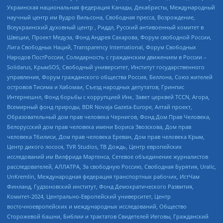
Украинская национальная федерация Канады, Декабристы, Международный
научный центр им Вудро Вильсона, Свободная пресса, Возрождение,
Всеукраинский духовный центр , Риддл, Русский антивоенный комитет в
Швеции, Проект Медуза, Фонд Андрея Сахарова, Форум свободной России,
Лига Свободных Наций, Transparеncy International, Форум Свободных
Народов ПостРоссии, Солидарность с гражданским движением в России –
Solidarus, КрымSOS, Свободный университет, Институт государственного
управления, Форум гражданского общества Россия, Беллона, Союз жителей
островов Тисима и Хабомаи, Съезд народных депутатов, Гринпис
Интернешнл, Фонд борьбы с коррупцией Инк, Завет церквей TCCN, Агора,
Всемирный фонд природы, BDR Novaja Gazeta-Europe, Алтай проект,
Образовательный дом прав человека Чернигов, Фонд Дом Прав Человека,
Белорусский дом прав человека имени Бориса Звозскова, Дом прав
человека Тбилиси, Дом прав человека Ереван, Дом прав человека Крым,
Центр дикого лосося, TVR Studios, ТВ Дождь, Центр европейских
исследований им Вилфрида Мартенса, Сетевое объединение журналистов
расследователей, АЛЛАТРА, За свободную Россию, Свободная Бурятия, Uralic,
UnKremlin, Международная федерация транспортных рабочих, ИстЧам
Финланд, Гудзоновский институт, Фонд Демократического Развития,
Комитет-2024, Центрально-Европейский университет, Центр
восточноевропейских и международных исследований, Общество
Сторожевой башни, Библии и трактатов Свидетелей Иеговы, Гражданский