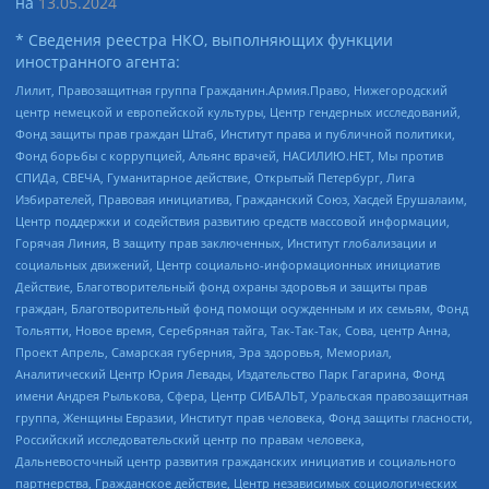
на
13.05.2024
* Сведения реестра НКО, выполняющих функции
иностранного агента:
Лилит, Правозащитная группа Гражданин.Армия.Право, Нижегородский
центр немецкой и европейской культуры, Центр гендерных исследований,
Фонд защиты прав граждан Штаб, Институт права и публичной политики,
Фонд борьбы с коррупцией, Альянс врачей, НАСИЛИЮ.НЕТ, Мы против
СПИДа, СВЕЧА, Гуманитарное действие, Открытый Петербург, Лига
Избирателей, Правовая инициатива, Гражданский Союз, Хасдей Ерушалаим,
Центр поддержки и содействия развитию средств массовой информации,
Горячая Линия, В защиту прав заключенных, Институт глобализации и
социальных движений, Центр социально-информационных инициатив
Действие, Благотворительный фонд охраны здоровья и защиты прав
граждан, Благотворительный фонд помощи осужденным и их семьям, Фонд
Тольятти, Новое время, Серебряная тайга, Так-Так-Так, Сова, центр Анна,
Проект Апрель, Самарская губерния, Эра здоровья, Мемориал,
Аналитический Центр Юрия Левады, Издательство Парк Гагарина, Фонд
имени Андрея Рылькова, Сфера, Центр СИБАЛЬТ, Уральская правозащитная
группа, Женщины Евразии, Институт прав человека, Фонд защиты гласности,
Российский исследовательский центр по правам человека,
Дальневосточный центр развития гражданских инициатив и социального
партнерства, Гражданское действие, Центр независимых социологических