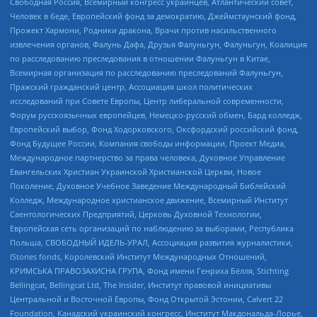
Свободная Россия, Всемирный конгресс украинцев, Атлантический совет,
Человек в беде, Европейский фонд за демократию, Джеймстаунский фонд,
Прожект Хармони, Родники дракона, Врачи против насильственного
извлечения органов, Фалунь Дафа, Друзья Фалуньгун, Фалуньгун, Коалиция
по расследованию преследования в отношении Фалуньгун в Китае,
Всемирная организация по расследованию преследований Фалуньгун,
Пражский гражданский центр, Ассоциация школ политических
исследований при Совете Европы, Центр либеральной современности,
Форум русскоязычных европейцев, Немецко-русский обмен, Бард колледж,
Европейский выбор, Фонд Ходорковского, Оксфордский российский фонд,
Фонд Будущее России, Компания свободы информации, Проект Медиа,
Международное партнерство за права человека, Духовное Управление
Евангельских Христиан Украинской Христианской Церкви, Новое
Поколение, Духовное Учебное Заведение Международный Библейский
Колледж, Международное христианское движение, Всемирный Институт
Саентологических Предприятий, Церковь Духовной Технологии,
Европейская сеть организаций по наблюдению за выборами, Республика
Польша, СВОБОДНЫЙ ИДЕЛЬ-УРАЛ, Ассоциация развития журналистики,
IStories fonds, Королевский Институт Международных Отношений,
КРИМСЬКА ПРАВОЗАХИСНА ГРУПА, Фонд имени Генриха Бёлля, Stichting
Bellingcat, Bellingcat Ltd, The Insider, Институт правовой инициативы
Центральной и Восточной Европы, Фонд Открытой Эстонии, Calvert 22
Foundation, Канадский украинский конгресс, Институт Макдональда-Лорье,