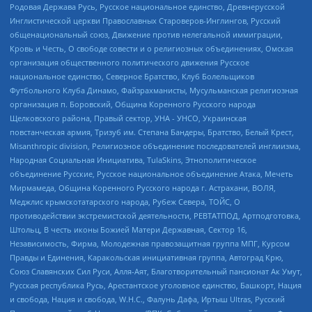
Родовая Держава Русь, Русское национальное единство, Древнерусской
Инглистической церкви Православных Староверов-Инглингов, Русский
общенациональный союз, Движение против нелегальной иммиграции,
Кровь и Честь, О свободе совести и о религиозных объединениях, Омская
организация общественного политического движения Русское
национальное единство, Северное Братство, Клуб Болельщиков
Футбольного Клуба Динамо, Файзрахманисты, Мусульманская религиозная
организация п. Боровский, Община Коренного Русского народа
Щелковского района, Правый сектор, УНА - УНСО, Украинская
повстанческая армия, Тризуб им. Степана Бандеры, Братство, Белый Крест,
Misanthropic division, Религиозное объединение последователей инглиизма,
Народная Социальная Инициатива, TulaSkins, Этнополитическое
объединение Русские, Русское национальное объединение Атака, Мечеть
Мирмамеда, Община Коренного Русского народа г. Астрахани, ВОЛЯ,
Меджлис крымскотатарского народа, Рубеж Севера, ТОЙС, О
противодействии экстремистской деятельности, РЕВТАТПОД, Артподготовка,
Штольц, В честь иконы Божией Матери Державная, Сектор 16,
Независимость, Фирма, Молодежная правозащитная группа МПГ, Курсом
Правды и Единения, Каракольская инициативная группа, Автоград Крю,
Союз Славянских Сил Руси, Алля-Аят, Благотворительный пансионат Ак Умут,
Русская республика Русь, Арестантское уголовное единство, Башкорт, Нация
и свобода, Нация и свобода, W.H.С., Фалунь Дафа, Иртыш Ultras, Русский