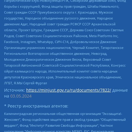
Патриотический клуб-Новокузнецк/РПК, Сибирский державный союз, Фонд
борьбы с коррупцией, Фонд защиты прав граждан, Штабы Навального,
Совет граждан СССР Прикубанского округа г. Краснодара, Мужское
государство, Народное объединение русского движения, Народное
движение Адат, Народный совет граждан РСФСР СССР Архангельской
области, Проект Штурм, Граждане СССР, Держава Союз Советских Светлых
Родов, Совет Советских Социалистических Районов, Meta Platforms Inc,
Facebook, Instagram, WhatsApp, СИЧ-С14, Добровольческое Движение
Организации украинских националистов, Черный Комитет, Татарстанское
Региональное Всетатарское общественное движение, Невоград,
Молодежное Демократическое Движение Весна, Верховный Совет
Татарской Автономной Советской Социалистической Республики, Конгресс
ойрат-калмыцкого народа, Исполнительный комитет совета народных
депутатов Красноярского края, Этническое национальное объединение,
ЛГБТ, Я.МЫ Сергей Фургал
Источник:
https://minjust.gov.ru/ru/documents/7822/
данные
на
03.05.2024
* Реестр иностранных агентов:
Калининградская региональная общественная организация "Экозащита!-Женсовет", Фонд содействия защите прав и свобод граждан "Общественный вердикт", Фонд "Институт Развития Свободы Информации", Частное учреждение "Информационное агентство МЕМО. РУ", Региональная общественная организация "Общественная комиссия по сохранению наследия академика Сахарова", Фонд поддержки свободы прессы, Санкт-Петербургская общественная правозащитная организация "Гражданский контроль", Межрегиональная общественная организация "Информационно-просветительский центр "Мемориал", Региональный Фонд "Центр Защиты Прав Средств Массовой Информации", с 05.12.2023 Фонд "Центр Защиты Прав Средств массовой информации", Региональная общественная благотворительная организация помощи беженцам и мигрантам "Гражданское содействие", Негосударственное образовательное учреждение дополнительного профессионального образования (повышение квалификации) специалистов "АКАДЕМИЯ ПО ПРАВАМ ЧЕЛОВЕКА", Свердловская региональная общественная организация "Сутяжник", Автономная некоммерческая организация "Центр независимых социологических исследований", Союз общественных объединений "Российский исследовательский центр по правам человека", Региональное общественное учреждение научно-информационный центр "МЕМОРИАЛ", Некоммерческая организация "Фонд защиты гласности", Автономная некоммерческая организация "Институт прав человека", Городская общественная организация "Екатеринбургское общество "МЕМОРИАЛ", Городская общественная организация "Рязанское историко-просветительское и правозащитное общество "Мемориал" (Рязанский Мемориал), Челябинский региональный орган общественной самодеятельности – женское общественное объединение "Женщины Евразии", Челябинский региональный орган общественной самодеятельности "Уральская правозащитная группа", Фонд содействия защите здоровья и социальной справедливости имени Андрея Рылькова, Автономная Некоммерческая Организация "Аналитический Центр Юрия Левады", Автономная некоммерческая организация социальной поддержки населения "Проект Апрель", Региональная общественная организация помощи женщинам и детям, находящимся в кризисной ситуации "Информационно-методический центр "Анна", Фонд содействия развитию массовых коммуникаций и правовому просвещению "Так-так-Так", Фонд содействия устойчивому развитию "Серебряная тайга", Свердловский региональный общественный фонд социальных проектов "Новое время", "Idel.Реалии", Кавказ.Реалии, Крым.Реалии, Телеканал Настоящее Время, Татаро-башкирская служба Радио Свобода (Azatliq Radiosi), Радио Свободная Европа/Радио Свобода (PCE/PC), "Сибирь.Реалии", "Фактограф", Благотворительный фонд помощи осужденным и их семьям, Автономная некоммерческая организация "Институт глобализации и социальных движений", Фонд "В защиту прав заключенных", Частное учреждение "Центр поддержки и содействия развитию средств массовой информации", Пензенский региональный общественный благотворительный фонд "Гражданский союз", "Север.Реалии", Некоммерческая организация Фонд "Правовая инициатива", Общество с ограниченной ответственностью "Радио Свободная Европа/Радио Свобода", Чешское информационное агентство "MEDIUM-ORIENT", Красноярская региональная общественная организация "Мы против СПИДа", Камалягин Денис Николаевич, Маркелов Сергей Евгеньевич, Пономарев Лев Александрович, Савицкая Людмила Алексеевна, Автономная некоммерческая организация "Центр по работе с проблемой насилия "НАСИЛИЮ.НЕТ", Межрегиональный профессиональный союз работников здравоохранения "Альянс врачей", Юридическое лицо, зарегистрированное в Латвийской Республике, SIA "Medusa Project" (регистрационный номер 40103797863, дата регистрации 10.06.2014), Некоммерческая организация "Фонд по борьбе с коррупцией", Автономная некоммерческая организация "Институт права и публичной политики", Баданин Роман Сергеевич, Гликин Максим Александрович, Железнова Мария Михайловна, Лукьянова Юлия Сергеевна, Маетная Елизавета Витальевна, Маняхин Петр Борисович, Чуракова Ольга Владимировна, Ярош Юлия Петровна, Юридическое лицо "The Insider SIA", зарегистрированное в Риге, Латвийская Республика (дата регистрации 26.06.2015), являющееся администратором доменного имени интернет-издания "The Insider SIA", https://theins.ru, Постернак Алексей Евгеньевич, Рубин Михаил Аркадьевич, Анин Роман Александрович, Юридическое лицо Istories fonds, зарегистрированное в Латвийской Республике (регистрационный номер 50008295751, дата регистрации 24.02.2020), Великовский Дмитрий Александрович, Долинина Ирина Николаевна, Мароховская Алеся Алексеевна, Шлейнов Роман Юрьевич, Шмагун Олеся Валентиновна, Общество с ограниченной ответственностью "Альтаир 2021", Общество с ограниченной ответственностью "Вега 2021", Общество с ограниченной ответственностью "Главный редактор 2021", Общество с ограниченной ответственностью "Ромашки монолит", Важенков Артем Валерьевич, Ивановская областная общественная организация "Центр гендерных исследований", Гурман Юрий Альбертович, Медиапроект "ОВД-Инфо", Егоров Владимир Владимирович, Жилинский Владимир Александрович, Общество с ограниченной ответственностью "ЗП", Иванова София Юрьевна, Карезина Инна Павловна, Кильтау Екатерина Викторовна, Петров Алексей Викторович, Пискунов Сергей Евгеньевич, Смирнов Сергей Сергеевич, Тихонов Михаил Сергеевич, Общество с ограниченной ответственностью "ЖУРНАЛИСТ-ИНОСТРАННЫЙ АГЕНТ", Арапова Галина Юрьевна, Вольтская Татьяна Анатольевна, Американская компания "Mason G.E.S. Anonymous Foundation" (США), являющаяся владельцем интернет-издания https://mnews.world/, Компания "Stichting Bellingcat", зарегистрированная в Нидерландах (дата регистрации 11.07.2018), Захаров Андрей Вячеславович, Клепиковская Екатерина Дмитриевна, Общество с ограниченной ответственностью "МЕМО", Перл Роман Александрович, Симонов Евгений Алексеевич, Соловьева Елена Анатольевна, Сотников Даниил Владимирович, Сурначева Елизавета Дмитриевна, Автономная некоммерческая организация по защите прав человека и информированию населения "Якутия – Наше Мнение", Общество с ограниченной ответственностью "Москоу диджитал медиа", с 26.01.2023 Общество с ограниченной ответственностью "Чайка Белые сады", Ветошкина Валерия Валерьевна, Заговора Максим Александрович, Межрегиональное общественное движение "Российская ЛГБТ - сеть", Оленичев Максим Владимирович, Павлов Иван Юрьевич, Скворцова Елена Сергеевна, Общество с ограниченной ответственностью "Как бы инагент", Кочетков Игорь Викторович, Общество с ограниченной ответственностью "Честные выборы", Еланчик Олег Александрович, Общество с ограниченной ответственностью "Нобелевский призыв", Гималова Регина Эмилевна, Григорьев Андрей Валерьевич, Григорьева Алина Александровна, Ассоциация по содействию защите прав призывников, альтернативнослужащих и военнослужащих "Правозащитная группа "Гражданин.Армия.Право", Хисамова Регина Фаритовна, Автономная некоммерческая организация по реализации социально-правовых программ "Лилит", Дальневосточное общественное движение "Маяк", Санкт-Петербургская ЛГБТ-инициативная группа "Выход", Инициативная группа ЛГБТ+ "Реверс", Алексеев Андрей Викторович, Бекбулатова Таисия Львовна, Беляев Иван Михайлович, Владыкина Елена Сергеевна, Гельман Марат Александрович, Никульшина Вероника Юрьевна, Толоконникова Надежда Андреевна, Шендерович Виктор Анатольевич, Общество с ограниченной ответственностью "Данное сообщение", Общество с ограниченной ответственностью Издательский дом "Новая глава", Айнбиндер Александра Александровна, Московский комьюнити-центр для ЛГБТ+инициатив, Благотворительный фонд развития филантропии, Deutsche Welle (Германия, Kurt-Schumacher-Strasse 3, 53113 Bonn), Борзунова Мария Михайловна, Воробьев Виктор Викторович, Голубева Анна Львовна, Константинова Алла Михайловна, Малкова Ирина Владимировна, Мурадов Мурад Абдулгалимович, Осетинская Елизавета Николаевна, Понасенков Евгений Николаевич, Ганапольский Матвей Юрьевич, Киселев Евгений Алексеевич, Борухович Ирина Григорьевна, Дремин Иван Тимофеевич, Дубровский Дмитрий Викторович, Красноярская региональная общественная организация поддержки и развития альтернативных образовательных технологий и межкультурных коммуникаций "ИНТЕРРА", Маяковская Екатерина Алексеевна, Фейгин Марк Захарович, Филимонов Андрей Викторович, Дзугкоева Регина Николаевна, Доброхотов Роман Александрович, Дудь Юрий Александрович, Елкин Сергей Владимирович, Кругликов Кирилл Игоревич, Сабунаева Мария Леонидовна, Семенов Алексей Владимирович, Шаинян Карен Багратович, Шульман Екатерина Михайловна, Асафьев Артур Валерьевич, Вахштайн Виктор Семенович, Венедиктов Алексей Алексеевич, Лушникова Екатерина Евгеньевна, Волков Леонид Михайлович, Невзоров Александр Глебович, Пархоменко Сергей Борисович, Сироткин Ярослав Николаевич, Кара-Мурза Владимир Владимирович, Баранова Наталья Владимировна, Гозман Леонид Яковлевич, Кагарлицкий Борис Юльевич, Климарев Михаил Валерьевич, Милов Владимир Станиславович, Автономная некоммерческая организация Краснодарский центр современного искусства "Типография", Моргенштерн Алишер Тагирович, Соболь Любовь Эдуардовна, Общество с ограниченной ответственностью "ЛИЗА НОРМ", Каспаров Гарри Кимович, Ходорковский Михаил Борисович, Общество с ограниченной ответственностью "Апрельские тезисы", Данилович Ирина Брониславовна, Кашин Олег Владимирович, Петров Николай Владимирович, Пивоваров Алексей Владимирович, Соколов Михаил Владимирович, Цветкова Юлия Владимировна, Чичваркин Евгений Александрович, Комитет против пыток/Команда против пыток, Общество с ограниченной ответственностью "Первый научный", Общество с ограниченной ответственностью "Вертолет и ко", Белоцерковская Вероника Борисовна, Кац Максим Евгеньевич, Лазарева Татьяна Юрьевна, Шаведдинов Руслан Табризович, Яшин Илья Валерьевич, Общество с ограниченной ответственностью "Иноагент ААВ", Алешковский Дмитрий Петрович, Альбац Евгения Марковна, Быков Дмитрий Львович, Галямина Юлия Евгеньевна, Лойко Сергей Леонидович, Мартынов Кирилл Константинович, Медведев Сергей Александрович, Крашенинников Федор Геннадиевич, Гордеева Катерина Вл