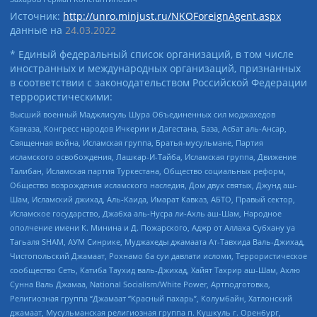
Источник:
http://unro.minjust.ru/NKOForeignAgent.aspx
данные на
24.03.2022
* Единый федеральный список организаций, в том числе
иностранных и международных организаций, признанных
в соответствии с законодательством Российской Федерации
террористическими:
Высший военный Маджлисуль Шура Объединенных сил моджахедов
Кавказа, Конгресс народов Ичкерии и Дагестана, База, Асбат аль-Ансар,
Священная война, Исламская группа, Братья-мусульмане, Партия
исламского освобождения, Лашкар-И-Тайба, Исламская группа, Движение
Талибан, Исламская партия Туркестана, Общество социальных реформ,
Общество возрождения исламского наследия, Дом двух святых, Джунд аш-
Шам, Исламский джихад, Аль-Каида, Имарат Кавказ, АБТО, Правый сектор,
Исламское государство, Джабха аль-Нусра ли-Ахль аш-Шам, Народное
ополчение имени К. Минина и Д. Пожарского, Аджр от Аллаха Субхану уа
Тагьаля SHAM, АУМ Синрике, Муджахеды джамаата Ат-Тавхида Валь-Джихад,
Чистопольский Джамаат, Рохнамо ба суи давлати исломи, Террористическое
сообщество Сеть, Катиба Таухид валь-Джихад, Хайят Тахрир аш-Шам, Ахлю
Сунна Валь Джамаа, National Socialism/White Power, Артподготовка,
Религиозная группа “Джамаат “Красный пахарь”, Колумбайн, Хатлонский
джамаат, Мусульманская религиозная группа п. Кушкуль г. Оренбург,