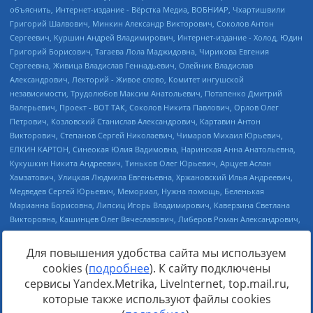
Для повышения удобства сайта мы используем
cookies (
подробнее
). К сайту подключены
Источник:
https://minjust.gov.ru/uploaded/files/reestr-
сервисы Yandex.Metrika, LiveInternet, top.mail.ru,
inostrannyih-agentov-22-03-2024.pdf
данные на
22.03.2024
которые также используют файлы cookies