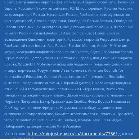
Совет, Центр анализа европейской политики, Академическая сеть Восточная
Европа, Российский комитет действия, РЭНД корпорейшн, Русская Америка
за демократию в России, Настоящая Россия, Глобальная сеть журналистов-
расследователей, Служба поддержки, Свободная Россия Берлин, Свободная
Россия Северный Рейн-Вестфалия, Фонд глобальной помощи, Антивоенный
комитет России, Russie-Libertes, La Asocicion de Rusos Libres, Союз за
возвращение Северных территорий, Крымскотатарский Ресурсный Центр,
Глобальный союз IndustriALL, Russian Election Monitor, Article 19, Мнение
медиа, Федерация анархического черного креста, Радио Свободная Европа,
Германское общество изучения Восточной Европы, Фонд имени Фридриха
Эберта, XZ gGmbH, Мобильная академия поддержки гендерной демократии
и миротворчества, Форум имени Льва Копелева, American Councils for
International Education, Cultural Vistas, Institute of International Education,
Антивоенное движение Антальи, Открытый диалог, Школа международных
отношений и государственной политики им Питера Мунка, Российско-
канадский демократический альянс, Школа международных отношений им
Нормана Патерсона, Центр Гражданских Свобод, Фонд Бориса Немцова за
Свободу, Фонд имени Фридриха Науманна за свободу, Феминистское
антивоенное сопротивление, Комитет независимости Ингушетии, Прометей,
Stop Occupation of Karelia, Вернись живым, Фридом Хаус, СОТА медиа,
Либерально-демократическая Лига Украины
Источник:
https://minjust.gov.ru/ru/documents/7756/
данные