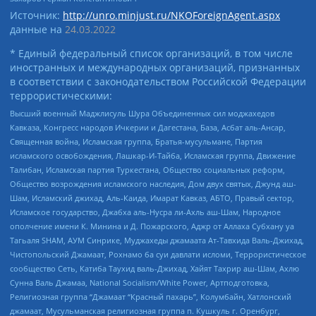
Источник:
http://unro.minjust.ru/NKOForeignAgent.aspx
данные на
24.03.2022
* Единый федеральный список организаций, в том числе
иностранных и международных организаций, признанных
в соответствии с законодательством Российской Федерации
террористическими:
Высший военный Маджлисуль Шура Объединенных сил моджахедов
Кавказа, Конгресс народов Ичкерии и Дагестана, База, Асбат аль-Ансар,
Священная война, Исламская группа, Братья-мусульмане, Партия
исламского освобождения, Лашкар-И-Тайба, Исламская группа, Движение
Талибан, Исламская партия Туркестана, Общество социальных реформ,
Общество возрождения исламского наследия, Дом двух святых, Джунд аш-
Шам, Исламский джихад, Аль-Каида, Имарат Кавказ, АБТО, Правый сектор,
Исламское государство, Джабха аль-Нусра ли-Ахль аш-Шам, Народное
ополчение имени К. Минина и Д. Пожарского, Аджр от Аллаха Субхану уа
Тагьаля SHAM, АУМ Синрике, Муджахеды джамаата Ат-Тавхида Валь-Джихад,
Чистопольский Джамаат, Рохнамо ба суи давлати исломи, Террористическое
сообщество Сеть, Катиба Таухид валь-Джихад, Хайят Тахрир аш-Шам, Ахлю
Сунна Валь Джамаа, National Socialism/White Power, Артподготовка,
Религиозная группа “Джамаат “Красный пахарь”, Колумбайн, Хатлонский
джамаат, Мусульманская религиозная группа п. Кушкуль г. Оренбург,