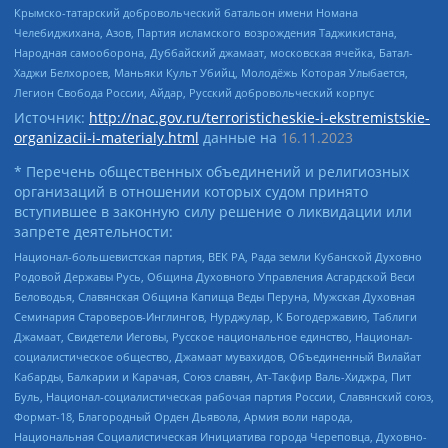
Крымско-татарский добровольческий батальон имени Номана
Челебиджихана, Азов, Партия исламского возрождения Таджикистана,
Народная самооборона, Дуббайский джамаат, московская ячейка, Батал-
Хаджи Белхороев, Маньяки Культ Убийц, Молодёжь Которая Улыбается,
Легион Свобода России, Айдар, Русский добровольческий корпус
Источник:
http://nac.gov.ru/terroristicheskie-i-ekstremistskie-
organizacii-i-materialy.html
данные на
16.11.2023
* Перечень общественных объединений и религиозных
организаций в отношении которых судом принято
вступившее в законную силу решение о ликвидации или
запрете деятельности:
Национал-большевистская партия, ВЕК РА, Рада земли Кубанской Духовно
Родовой Державы Русь, Община Духовного Управления Асгардской Веси
Беловодья, Славянская Община Капища Веды Перуна, Мужская Духовная
Семинария Староверов-Инглингов, Нурджулар, К Богодержавию, Таблиги
Джамаат, Свидетели Иеговы, Русское национальное единство, Национал-
социалистическое общество, Джамаат мувахидов, Объединенный Вилайат
Кабарды, Балкарии и Карачая, Союз славян, Ат-Такфир Валь-Хиджра, Пит
Буль, Национал-социалистическая рабочая партия России, Славянский союз,
Формат-18, Благородный Орден Дьявола, Армия воли народа,
Национальная Социалистическая Инициатива города Череповца, Духовно-