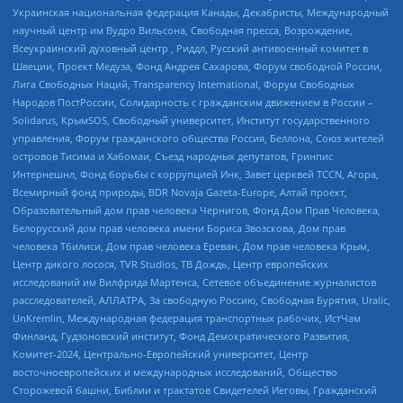
Украинская национальная федерация Канады, Декабристы, Международный
научный центр им Вудро Вильсона, Свободная пресса, Возрождение,
Всеукраинский духовный центр , Риддл, Русский антивоенный комитет в
Швеции, Проект Медуза, Фонд Андрея Сахарова, Форум свободной России,
Лига Свободных Наций, Transparеncy International, Форум Свободных
Народов ПостРоссии, Солидарность с гражданским движением в России –
Solidarus, КрымSOS, Свободный университет, Институт государственного
управления, Форум гражданского общества Россия, Беллона, Союз жителей
островов Тисима и Хабомаи, Съезд народных депутатов, Гринпис
Интернешнл, Фонд борьбы с коррупцией Инк, Завет церквей TCCN, Агора,
Всемирный фонд природы, BDR Novaja Gazeta-Europe, Алтай проект,
Образовательный дом прав человека Чернигов, Фонд Дом Прав Человека,
Белорусский дом прав человека имени Бориса Звозскова, Дом прав
человека Тбилиси, Дом прав человека Ереван, Дом прав человека Крым,
Центр дикого лосося, TVR Studios, ТВ Дождь, Центр европейских
исследований им Вилфрида Мартенса, Сетевое объединение журналистов
расследователей, АЛЛАТРА, За свободную Россию, Свободная Бурятия, Uralic,
UnKremlin, Международная федерация транспортных рабочих, ИстЧам
Финланд, Гудзоновский институт, Фонд Демократического Развития,
Комитет-2024, Центрально-Европейский университет, Центр
восточноевропейских и международных исследований, Общество
Сторожевой башни, Библии и трактатов Свидетелей Иеговы, Гражданский