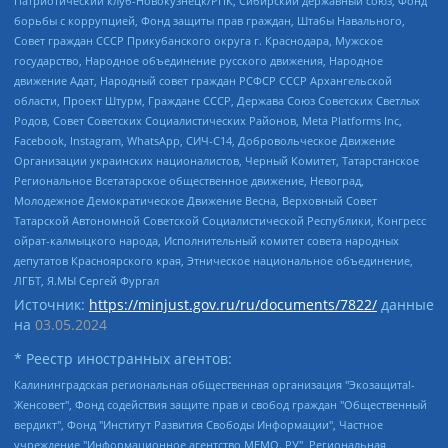
Патриотический клуб-Новокузнецк/РПК, Сибирский державный союз, Фонд
борьбы с коррупцией, Фонд защиты прав граждан, Штабы Навального,
Совет граждан СССР Прикубанского округа г. Краснодара, Мужское
государство, Народное объединение русского движения, Народное
движение Адат, Народный совет граждан РСФСР СССР Архангельской
области, Проект Штурм, Граждане СССР, Держава Союз Советских Светлых
Родов, Совет Советских Социалистических Районов, Meta Platforms Inc,
Facebook, Instagram, WhatsApp, СИЧ-С14, Добровольческое Движение
Организации украинских националистов, Черный Комитет, Татарстанское
Региональное Всетатарское общественное движение, Невоград,
Молодежное Демократическое Движение Весна, Верховный Совет
Татарской Автономной Советской Социалистической Республики, Конгресс
ойрат-калмыцкого народа, Исполнительный комитет совета народных
депутатов Красноярского края, Этническое национальное объединение,
ЛГБТ, Я.МЫ Сергей Фургал
Источник:
https://minjust.gov.ru/ru/documents/7822/
данные
на
03.05.2024
* Реестр иностранных агентов:
Калининградская региональная общественная организация "Экозащита!-Женсовет", Фонд содействия защите прав и свобод граждан "Общественный вердикт", Фонд "Институт Развития Свободы Информации", Частное учреждение "Информационное агентство МЕМО. РУ", Региональная общественная организация "Общественная комиссия по сохранению наследия академика Сахарова", Фонд поддержки свободы прессы, Санкт-Петербургская общественная правозащитная организация "Гражданский контроль", Межрегиональная общественная организация "Информационно-просветительский центр "Мемориал", Региональный Фонд "Центр Защиты Прав Средств Массовой Информации", с 05.12.2023 Фонд "Центр Защиты Прав Средств массовой информации", Региональная общественная благотворительная организация помощи беженцам и мигрантам "Гражданское содействие", Негосударственное образовательное учреждение дополнительного профессионального образования (повышение квалификации) специалистов "АКАДЕМИЯ ПО ПРАВАМ ЧЕЛОВЕКА", Свердловская региональная общественная организация "Сутяжник", Автономная некоммерческая организация "Центр независимых социологических исследований", Союз общественных объединений "Российский исследовательский центр по правам человека", Региональное общественное учреждение научно-информационный центр "МЕМОРИАЛ", Некоммерческая организация "Фонд защиты гласности", Автономная некоммерческая организация "Институт прав человека", Городская общественная организация "Екатеринбургское общество "МЕМОРИАЛ", Городская общественная организация "Рязанское историко-просветительское и правозащитное общество "Мемориал" (Рязанский Мемориал), Челябинский региональный орган общественной самодеятельности – женское общественное объединение "Женщины Евразии", Челябинский региональный орган общественной самодеятельности "Уральская правозащитная группа", Фонд содействия защите здоровья и социальной справедливости имени Андрея Рылькова, Автономная Некоммерческая Организация "Аналитический Центр Юрия Левады", Автономная некоммерческая организация социальной поддержки населения "Проект Апрель", Региональная общественная организация помощи женщинам и детям, находящимся в кризисной ситуации "Информационно-методический центр "Анна", Фонд содействия развитию массовых коммуникаций и правовому просвещению "Так-так-Так", Фонд содействия устойчивому развитию "Серебряная тайга", Свердловский региональный общественный фонд социальных проектов "Новое время", "Idel.Реалии", Кавказ.Реалии, Крым.Реалии, Телеканал Настоящее Время, Татаро-башкирская служба Радио Свобода (Azatliq Radiosi), Радио Свободная Европа/Радио Свобода (PCE/PC), "Сибирь.Реалии", "Фактограф", Благотворительный фонд помощи осужденным и их семьям, Автономная некоммерческая организация "Институт глобализации и социальных движений", Фонд "В защиту прав заключенных", Частное учреждение "Центр поддержки и содействия развитию средств массовой информации", Пензенский региональный общественный благотворительный фонд "Гражданский союз", "Север.Реалии", Некоммерческая организация Фонд "Правовая инициатива", Общество с ограниченной ответственностью "Радио Свободная Европа/Радио Свобода", Чешское информационное агентство "MEDIUM-ORIENT", Красноярская региональная общественная организация "Мы против СПИДа", Камалягин Денис Николаевич, Маркелов Сергей Евгеньевич, Пономарев Лев Александрович, Савицкая Людмила Алексеевна, Автономная некоммерческая организация "Центр по работе с проблемой насилия "НАСИЛИЮ.НЕТ", Межрегиональный профессиональный союз работников здравоохранения "Альянс врачей", Юридическое лицо, зарегистрированное в Латвийской Республике, SIA "Medusa Project" (регистрационный номер 40103797863, дата регистрации 10.06.2014), Некоммерческая организация "Фонд по борьбе с коррупцией", Автономная некоммерческая организация "Институт права и публичной политики", Баданин Роман Сергеевич, Гликин Максим Александрович, Железнова Мария Михайловна, Лукьянова Юлия Сергеевна, Маетная Елизавета Витальевна, Маняхин Петр Борисович, Чуракова Ольга Владимировна, Ярош Юлия Петровна, Юридическое лицо "The Insider SIA", зарегистрированное в Риге, Латвийская Республика (дата регистрации 26.06.2015), являющееся администратором доменного имени интернет-издания "The Insider SIA", https://theins.ru, Постернак Алексей Евгеньевич, Рубин Михаил Аркадьевич, Анин Роман Александрович, Юридическое лицо Istories fonds, зарегистрированное в Латвийской Республике (регистрационный номер 50008295751, дата регистрации 24.02.2020), Великовский Дмитрий Александрович, Долинина Ирина Николаевна, Мароховская Алеся Алексеевна, Шлейнов Роман Юрьевич, Шмагун Олеся Валентиновна, Общество с ограниченной ответственностью "Альтаир 2021", Общество с ограниченной ответственностью "Вега 2021", Общество с ограниченной ответственностью "Главный редактор 2021", Общество с ограниченной ответственностью "Ромашки монолит", Важенков Артем Валерьевич, Ивановская областная общественная организация "Центр гендерных исследований", Гурман Юрий Альбертович, Медиапроект "ОВД-Инфо", Егоров Владимир Владимирович, Жилинский Владимир Александрович, Общество с ограниченной ответственностью "ЗП", Иванова София Юрьевна, Карезина Инна Павловна, Кильтау Екатерина Викторовна, Петров Алексей Викторович, Пискунов Сергей Евгеньевич, Смирнов Сергей Сергеевич, Тихонов Михаил Сергеевич, Общество с ограниченной ответственностью "ЖУРНАЛИСТ-ИНОСТРАННЫЙ АГЕНТ", Арапова Галина Юрьевна, Вольтская Татьяна Анатольевна, Американская компания "Mason G.E.S. Anonymous Foundation" (США), являющаяся владельцем интернет-издания https://mnews.world/, Компания "Stichting Bellingcat", зарегистрированная в Нидерландах (дата регистрации 11.07.2018), Захаров Андрей Вячеславович, Клепиковская Екатерина Дмитриевна, Общество с ограниченной ответственностью "МЕМО", Перл Роман Александрович, Симонов Евгений Алексеевич, Соловьева Елена Анатольевна, Сотников Даниил Владимирович, Сурначева Елизавета Дмитриевна, Автономная некоммерческая организация по защите прав человека и информированию населения "Якутия – Наше Мнение", Общество с ограниченной ответственностью "Москоу диджитал медиа", с 26.01.2023 Общество с ограниченной ответственностью "Чайка Белые сады", Ветошкина Валерия Валерьевна, Заговора Максим Александрович, Межрегиональное общественное движение "Российская ЛГБТ - сеть", Оленичев Максим Владимирович, Павлов Иван Юрьевич, Скворцова Елена Сергеевна, Общество с ограниченной ответственностью "Как бы инагент", Кочетков Игорь Викторович, Общество с ограниченной ответственностью "Честные выборы", Еланчик Олег Александрович, Общество с ограниченной ответственностью "Нобелевский призыв", Гималова Регина Эмилевна, Григорьев Андрей Валерьевич, Григорьева Алина Александровна, Ассоциация по содействию защите прав призывников, альтернативнослужащих и военнослужащих "Правозащитная группа "Гражданин.Армия.Право", Хисамова Регина Фаритовна, Автономная некоммерческая организация по реализации социально-правовых программ "Лилит", Дальневосточное общественное движение "Маяк", Санкт-Петербургская ЛГБТ-инициативная группа "Выход", Инициативная группа ЛГБТ+ "Реверс", Алексеев Андрей Викторович, Бекбулатова Таисия Львовна, Беляев Иван Михайлович, Владыкина Елена Сергеевна, Гельман Марат Александрович, Никульшина Вероника Юрьевна, Толоконникова Надежда Андреевна, Шендерович Виктор Анатольевич, Общество с ограниченной ответственностью "Данное сообщение", Общество с ограниченной ответственностью Издательский дом "Новая глава", Айнбиндер Александра Александровна, Московский комьюнити-центр для ЛГБТ+инициатив, Благотворительный фонд развития филантропии, Deutsche Welle (Германия, Kurt-Schumacher-Strasse 3, 53113 Bonn), Борзунова Мария Михайловна, Воробьев Виктор Викторович, Голубева Анна Львовна, Константинова Алла Михайловна, Малкова Ирина Владимировна, Мурадов Мурад Абдулгалимович, Осетинская Елизавета Николаевна, Понасенков Евгений Николаевич, Ганапольский Матвей Юрьевич, Киселев Евгений Алексеевич, Борухович Ирина Григорьевна, Дремин Иван Тимофеевич, Дубровский Дмитрий Викторович, Красноярская региональная общественная организация поддержки и развития альтернативных образовательных технологий и межкультурных коммуникаций "ИНТЕРРА", Маяковская Екатерина Алексеевна, Фейгин Марк Захарович, Филимонов Андрей Викторович, Дзугкоева Регина Николаевна, Доброхотов Роман Александрович, Дудь Юрий Александрович, Елкин Сергей Владимирович, Кругликов Кирилл Игоревич, Сабунаева Мария Леонидовна, Семенов Алексей Владимирович, Шаинян Карен Багратович, Шульман Екатерина Михайловна, Асафьев Артур Валерьевич, Вахштайн Виктор Семенович, Венедиктов Алексей Алексеевич, Лушникова Екатерина Евгеньевна, Волков Леонид Михайлович, Невзоров Александр Глебович, Пархоменко Сергей Борисович, Сироткин Ярослав Николаевич, Кара-Мурза Владимир Владимирович, Баранова Наталья Владимировна, Гозман Леонид Яковлевич, Кагарлицкий Борис Юльевич, Климарев Михаил Валерьевич, Милов Владимир Станиславович, Автономная некоммерческая организация Краснодарский центр современного искусства "Типография", Моргенштерн Алишер Тагирович, Соболь Любовь Эдуардовна, Общество с ограниченной ответственностью "ЛИЗА НОРМ", Каспаров Гарри Кимович, Ходорковский Михаил Борисович, Общество с ограниченной ответственностью "Апрельские тезисы", Данилович Ирина Брониславовна, Кашин Олег Владимирович, Петров Николай Владимирович, Пивоваров Алексей Владимирович, Соколов Михаил Владимирович, Цветкова Юлия Владимировна, Чичваркин Евгений Александрович, Комитет против пыток/Команда против пыток, Общество с ограниченной ответственностью "Первый научный", Общество с ограниченной ответственностью "Вертолет и ко", Белоцерковская Вероника Борисовна, Кац Максим Евгеньевич, Лазарева Татьяна Юрьевна, Шаведдинов Руслан Табризович, Яшин Илья Валерьевич, Общество с ограниченной ответственностью "Иноагент ААВ", Алешковский Дмитрий Петрович, Альбац Евгения Марковна, Быков Дмитрий Львович, Галямина Юлия Евгеньевна, Лойко Сергей Леонидович, Мартынов Кирилл Константинович, Медведев Сергей Александрович, Крашенинников Федор Геннадиевич, Гордеева Катерина Вл