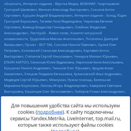
Для повышения удобства сайта мы используем
cookies (
подробнее
). К сайту подключены
Источник:
https://minjust.gov.ru/uploaded/files/reestr-
сервисы Yandex.Metrika, LiveInternet, top.mail.ru,
inostrannyih-agentov-22-03-2024.pdf
данные на
22.03.2024
которые также используют файлы cookies