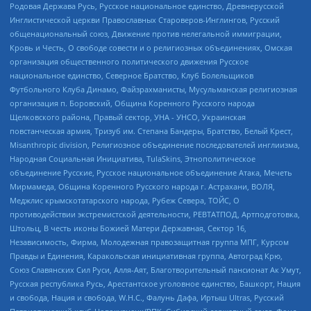
Родовая Держава Русь, Русское национальное единство, Древнерусской
Инглистической церкви Православных Староверов-Инглингов, Русский
общенациональный союз, Движение против нелегальной иммиграции,
Кровь и Честь, О свободе совести и о религиозных объединениях, Омская
организация общественного политического движения Русское
национальное единство, Северное Братство, Клуб Болельщиков
Футбольного Клуба Динамо, Файзрахманисты, Мусульманская религиозная
организация п. Боровский, Община Коренного Русского народа
Щелковского района, Правый сектор, УНА - УНСО, Украинская
повстанческая армия, Тризуб им. Степана Бандеры, Братство, Белый Крест,
Misanthropic division, Религиозное объединение последователей инглиизма,
Народная Социальная Инициатива, TulaSkins, Этнополитическое
объединение Русские, Русское национальное объединение Атака, Мечеть
Мирмамеда, Община Коренного Русского народа г. Астрахани, ВОЛЯ,
Меджлис крымскотатарского народа, Рубеж Севера, ТОЙС, О
противодействии экстремистской деятельности, РЕВТАТПОД, Артподготовка,
Штольц, В честь иконы Божией Матери Державная, Сектор 16,
Независимость, Фирма, Молодежная правозащитная группа МПГ, Курсом
Правды и Единения, Каракольская инициативная группа, Автоград Крю,
Союз Славянских Сил Руси, Алля-Аят, Благотворительный пансионат Ак Умут,
Русская республика Русь, Арестантское уголовное единство, Башкорт, Нация
и свобода, Нация и свобода, W.H.С., Фалунь Дафа, Иртыш Ultras, Русский