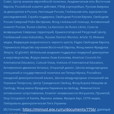
Совет, Центр анализа европейской политики, Академическая сеть Восточная
Европа, Российский комитет действия, РЭНД корпорейшн, Русская Америка
за демократию в России, Настоящая Россия, Глобальная сеть журналистов-
расследователей, Служба поддержки, Свободная Россия Берлин, Свободная
Россия Северный Рейн-Вестфалия, Фонд глобальной помощи, Антивоенный
комитет России, Russie-Libertes, La Asocicion de Rusos Libres, Союз за
возвращение Северных территорий, Крымскотатарский Ресурсный Центр,
Глобальный союз IndustriALL, Russian Election Monitor, Article 19, Мнение
медиа, Федерация анархического черного креста, Радио Свободная Европа,
Германское общество изучения Восточной Европы, Фонд имени Фридриха
Эберта, XZ gGmbH, Мобильная академия поддержки гендерной демократии
и миротворчества, Форум имени Льва Копелева, American Councils for
International Education, Cultural Vistas, Institute of International Education,
Антивоенное движение Антальи, Открытый диалог, Школа международных
отношений и государственной политики им Питера Мунка, Российско-
канадский демократический альянс, Школа международных отношений им
Нормана Патерсона, Центр Гражданских Свобод, Фонд Бориса Немцова за
Свободу, Фонд имени Фридриха Науманна за свободу, Феминистское
антивоенное сопротивление, Комитет независимости Ингушетии, Прометей,
Stop Occupation of Karelia, Вернись живым, Фридом Хаус, СОТА медиа,
Либерально-демократическая Лига Украины
Источник:
https://minjust.gov.ru/ru/documents/7756/
данные