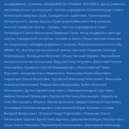
исследований, Сутяжник, АКАДЕМИЯ ПО ПРАВАМ ЧЕЛОВЕКА, Центр развития
некоммерческих организаций, Частное учреждение в Калининграде Совета
Министров северных стран, Гражданское содействие, Трансперенси
Интернешнл-Р, Центр Защиты Прав Средств Массовой Информации,
Институт развития прессы - Сибирь, Частное учреждение в Санкт-
Петербурге Совета Министров Северных Стран, Фонд поддержки свободы
прессы, Гражданский контроль, Человек и Закон, Общественная комиссия
по сохранению наследия академика Сахарова, Информационное агентство
МЕМО. РУ, Институт региональной прессы, Институт Развития Свободы
Информации, Экозащита!-Женсовет, Общественный вердикт, Евразийская
антимонопольная ассоциация, Бедушев Петр Петрович, Дзугкоева Регина
Николаевна, Кривенко Сергей Владимирович, Милославский Павел
Юрьевич, Шнырова Ольга Вадимовна, Чанышева Лилия Айратовна,
Сидорович Ольга Борисовна, Туровский Александр Алексеевич, Васильева
Анастасия Евгеньевна, Ривина Анна Валерьевна, Бойко Анатолий
Николаевич, Дугин Сергей Георгиевич, Пивоваров Андрей Сергеевич,
Аверин Виталий Евгеньевич, Барахоев Магомед Бекханович, Шарипков
Олег Викторович, Мошель Ирина Ароновна, Шведов Григорий Сергеевич,
Пономарев Лев Александрович, Каргалицкий Борис Юльевич, Созаев
Валерий Валерьевич, Исламов Тимур Рифгатович, Романова Ольга
Евгеньевна, Щаров Сергей Алексадрович, Цирульников Борис Альбертович,
Гасан Ольга Павловна, Паутов Юрий Анатольевич, Верховский Александр