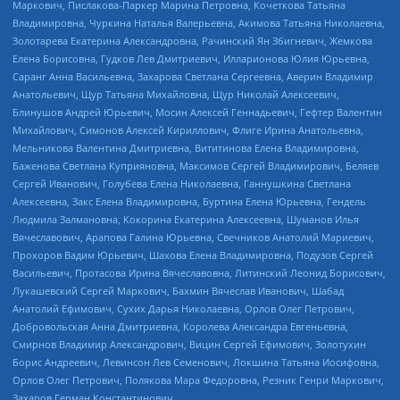
Маркович, Пислакова-Паркер Марина Петровна, Кочеткова Татьяна
Владимировна, Чуркина Наталья Валерьевна, Акимова Татьяна Николаевна,
Золотарева Екатерина Александровна, Рачинский Ян Збигневич, Жемкова
Елена Борисовна, Гудков Лев Дмитриевич, Илларионова Юлия Юрьевна,
Саранг Анна Васильевна, Захарова Светлана Сергеевна, Аверин Владимир
Анатольевич, Щур Татьяна Михайловна, Щур Николай Алексеевич,
Блинушов Андрей Юрьевич, Мосин Алексей Геннадьевич, Гефтер Валентин
Михайлович, Симонов Алексей Кириллович, Флиге Ирина Анатольевна,
Мельникова Валентина Дмитриевна, Вититинова Елена Владимировна,
Баженова Светлана Куприяновна, Максимов Сергей Владимирович, Беляев
Сергей Иванович, Голубева Елена Николаевна, Ганнушкина Светлана
Алексеевна, Закс Елена Владимировна, Буртина Елена Юрьевна, Гендель
Людмила Залмановна, Кокорина Екатерина Алексеевна, Шуманов Илья
Вячеславович, Арапова Галина Юрьевна, Свечников Анатолий Мариевич,
Прохоров Вадим Юрьевич, Шахова Елена Владимировна, Подузов Сергей
Васильевич, Протасова Ирина Вячеславовна, Литинский Леонид Борисович,
Лукашевский Сергей Маркович, Бахмин Вячеслав Иванович, Шабад
Анатолий Ефимович, Сухих Дарья Николаевна, Орлов Олег Петрович,
Добровольская Анна Дмитриевна, Королева Александра Евгеньевна,
Смирнов Владимир Александрович, Вицин Сергей Ефимович, Золотухин
Борис Андреевич, Левинсон Лев Семенович, Локшина Татьяна Иосифовна,
Орлов Олег Петрович, Полякова Мара Федоровна, Резник Генри Маркович,
Захаров Герман Константинович