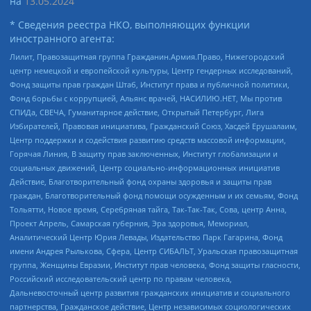
на
13.05.2024
* Сведения реестра НКО, выполняющих функции
иностранного агента:
Лилит, Правозащитная группа Гражданин.Армия.Право, Нижегородский
центр немецкой и европейской культуры, Центр гендерных исследований,
Фонд защиты прав граждан Штаб, Институт права и публичной политики,
Фонд борьбы с коррупцией, Альянс врачей, НАСИЛИЮ.НЕТ, Мы против
СПИДа, СВЕЧА, Гуманитарное действие, Открытый Петербург, Лига
Избирателей, Правовая инициатива, Гражданский Союз, Хасдей Ерушалаим,
Центр поддержки и содействия развитию средств массовой информации,
Горячая Линия, В защиту прав заключенных, Институт глобализации и
социальных движений, Центр социально-информационных инициатив
Действие, Благотворительный фонд охраны здоровья и защиты прав
граждан, Благотворительный фонд помощи осужденным и их семьям, Фонд
Тольятти, Новое время, Серебряная тайга, Так-Так-Так, Сова, центр Анна,
Проект Апрель, Самарская губерния, Эра здоровья, Мемориал,
Аналитический Центр Юрия Левады, Издательство Парк Гагарина, Фонд
имени Андрея Рылькова, Сфера, Центр СИБАЛЬТ, Уральская правозащитная
группа, Женщины Евразии, Институт прав человека, Фонд защиты гласности,
Российский исследовательский центр по правам человека,
Дальневосточный центр развития гражданских инициатив и социального
партнерства, Гражданское действие, Центр независимых социологических