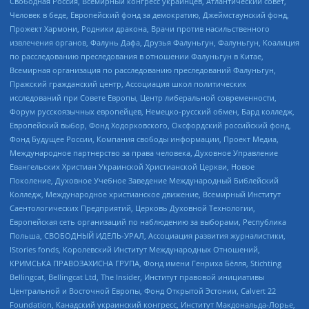
Свободная Россия, Всемирный конгресс украинцев, Атлантический совет,
Человек в беде, Европейский фонд за демократию, Джеймстаунский фонд,
Прожект Хармони, Родники дракона, Врачи против насильственного
извлечения органов, Фалунь Дафа, Друзья Фалуньгун, Фалуньгун, Коалиция
по расследованию преследования в отношении Фалуньгун в Китае,
Всемирная организация по расследованию преследований Фалуньгун,
Пражский гражданский центр, Ассоциация школ политических
исследований при Совете Европы, Центр либеральной современности,
Форум русскоязычных европейцев, Немецко-русский обмен, Бард колледж,
Европейский выбор, Фонд Ходорковского, Оксфордский российский фонд,
Фонд Будущее России, Компания свободы информации, Проект Медиа,
Международное партнерство за права человека, Духовное Управление
Евангельских Христиан Украинской Христианской Церкви, Новое
Поколение, Духовное Учебное Заведение Международный Библейский
Колледж, Международное христианское движение, Всемирный Институт
Саентологических Предприятий, Церковь Духовной Технологии,
Европейская сеть организаций по наблюдению за выборами, Республика
Польша, СВОБОДНЫЙ ИДЕЛЬ-УРАЛ, Ассоциация развития журналистики,
IStories fonds, Королевский Институт Международных Отношений,
КРИМСЬКА ПРАВОЗАХИСНА ГРУПА, Фонд имени Генриха Бёлля, Stichting
Bellingcat, Bellingcat Ltd, The Insider, Институт правовой инициативы
Центральной и Восточной Европы, Фонд Открытой Эстонии, Calvert 22
Foundation, Канадский украинский конгресс, Институт Макдональда-Лорье,