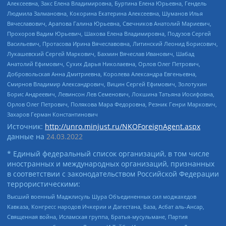
Алексеевна, Закс Елена Владимировна, Буртина Елена Юрьевна, Гендель
Людмила Залмановна, Кокорина Екатерина Алексеевна, Шуманов Илья
Вячеславович, Арапова Галина Юрьевна, Свечников Анатолий Мариевич,
Прохоров Вадим Юрьевич, Шахова Елена Владимировна, Подузов Сергей
Васильевич, Протасова Ирина Вячеславовна, Литинский Леонид Борисович,
Лукашевский Сергей Маркович, Бахмин Вячеслав Иванович, Шабад
Анатолий Ефимович, Сухих Дарья Николаевна, Орлов Олег Петрович,
Добровольская Анна Дмитриевна, Королева Александра Евгеньевна,
Смирнов Владимир Александрович, Вицин Сергей Ефимович, Золотухин
Борис Андреевич, Левинсон Лев Семенович, Локшина Татьяна Иосифовна,
Орлов Олег Петрович, Полякова Мара Федоровна, Резник Генри Маркович,
Захаров Герман Константинович
Источник:
http://unro.minjust.ru/NKOForeignAgent.aspx
данные на
24.03.2022
* Единый федеральный список организаций, в том числе
иностранных и международных организаций, признанных
в соответствии с законодательством Российской Федерации
террористическими:
Высший военный Маджлисуль Шура Объединенных сил моджахедов
Кавказа, Конгресс народов Ичкерии и Дагестана, База, Асбат аль-Ансар,
Священная война, Исламская группа, Братья-мусульмане, Партия