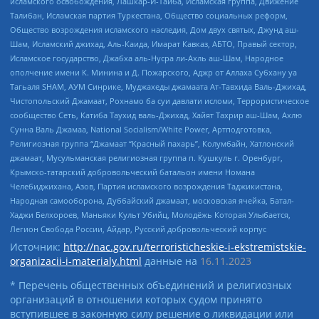
исламского освобождения, Лашкар-И-Тайба, Исламская группа, Движение
Талибан, Исламская партия Туркестана, Общество социальных реформ,
Общество возрождения исламского наследия, Дом двух святых, Джунд аш-
Шам, Исламский джихад, Аль-Каида, Имарат Кавказ, АБТО, Правый сектор,
Исламское государство, Джабха аль-Нусра ли-Ахль аш-Шам, Народное
ополчение имени К. Минина и Д. Пожарского, Аджр от Аллаха Субхану уа
Тагьаля SHAM, АУМ Синрике, Муджахеды джамаата Ат-Тавхида Валь-Джихад,
Чистопольский Джамаат, Рохнамо ба суи давлати исломи, Террористическое
сообщество Сеть, Катиба Таухид валь-Джихад, Хайят Тахрир аш-Шам, Ахлю
Сунна Валь Джамаа, National Socialism/White Power, Артподготовка,
Религиозная группа “Джамаат “Красный пахарь”, Колумбайн, Хатлонский
джамаат, Мусульманская религиозная группа п. Кушкуль г. Оренбург,
Крымско-татарский добровольческий батальон имени Номана
Челебиджихана, Азов, Партия исламского возрождения Таджикистана,
Народная самооборона, Дуббайский джамаат, московская ячейка, Батал-
Хаджи Белхороев, Маньяки Культ Убийц, Молодёжь Которая Улыбается,
Легион Свобода России, Айдар, Русский добровольческий корпус
Источник:
http://nac.gov.ru/terroristicheskie-i-ekstremistskie-
organizacii-i-materialy.html
данные на
16.11.2023
* Перечень общественных объединений и религиозных
организаций в отношении которых судом принято
вступившее в законную силу решение о ликвидации или