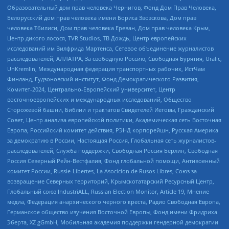
Образовательный дом прав человека Чернигов, Фонд Дом Прав Человека,
Белорусский дом прав человека имени Бориса Звозскова, Дом прав
человека Тбилиси, Дом прав человека Ереван, Дом прав человека Крым,
Центр дикого лосося, TVR Studios, ТВ Дождь, Центр европейских
исследований им Вилфрида Мартенса, Сетевое объединение журналистов
расследователей, АЛЛАТРА, За свободную Россию, Свободная Бурятия, Uralic,
UnKremlin, Международная федерация транспортных рабочих, ИстЧам
Финланд, Гудзоновский институт, Фонд Демократического Развития,
Комитет-2024, Центрально-Европейский университет, Центр
восточноевропейских и международных исследований, Общество
Сторожевой башни, Библии и трактатов Свидетелей Иеговы, Гражданский
Совет, Центр анализа европейской политики, Академическая сеть Восточная
Европа, Российский комитет действия, РЭНД корпорейшн, Русская Америка
за демократию в России, Настоящая Россия, Глобальная сеть журналистов-
расследователей, Служба поддержки, Свободная Россия Берлин, Свободная
Россия Северный Рейн-Вестфалия, Фонд глобальной помощи, Антивоенный
комитет России, Russie-Libertes, La Asocicion de Rusos Libres, Союз за
возвращение Северных территорий, Крымскотатарский Ресурсный Центр,
Глобальный союз IndustriALL, Russian Election Monitor, Article 19, Мнение
медиа, Федерация анархического черного креста, Радио Свободная Европа,
Германское общество изучения Восточной Европы, Фонд имени Фридриха
Эберта, XZ gGmbH, Мобильная академия поддержки гендерной демократии