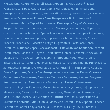
Николаевна, Кривенко Сергей Владимирович, Милославский Павел
Юрьевич, Шнырова Ольга Вадимовна, Чанышева Лилия Айратовна,
Сидорович Ольга Борисовна, Туровский Александр Алексеевич, Васильева
Анастасия Евгеньевна, Ривина Анна Валерьевна, Бойко Анатолий
Николаевич, Дугин Сергей Георгиевич, Пивоваров Андрей Сергеевич,
Аверин Виталий Евгеньевич, Барахоев Магомед Бекханович, Шарипков
Олег Викторович, Мошель Ирина Ароновна, Шведов Григорий Сергеевич,
Пономарев Лев Александрович, Каргалицкий Борис Юльевич, Созаев
Валерий Валерьевич, Исламов Тимур Рифгатович, Романова Ольга
Евгеньевна, Щаров Сергей Алексадрович, Цирульников Борис Альбертович,
Гасан Ольга Павловна, Паутов Юрий Анатольевич, Верховский Александр
Маркович, Пислакова-Паркер Марина Петровна, Кочеткова Татьяна
Владимировна, Чуркина Наталья Валерьевна, Акимова Татьяна Николаевна,
Золотарева Екатерина Александровна, Рачинский Ян Збигневич, Жемкова
Елена Борисовна, Гудков Лев Дмитриевич, Илларионова Юлия Юрьевна,
Саранг Анна Васильевна, Захарова Светлана Сергеевна, Аверин Владимир
Анатольевич, Щур Татьяна Михайловна, Щур Николай Алексеевич,
Блинушов Андрей Юрьевич, Мосин Алексей Геннадьевич, Гефтер Валентин
Михайлович, Симонов Алексей Кириллович, Флиге Ирина Анатольевна,
Мельникова Валентина Дмитриевна, Вититинова Елена Владимировна,
Баженова Светлана Куприяновна, Максимов Сергей Владимирович, Беляев
Сергей Иванович, Голубева Елена Николаевна, Ганнушкина Светлана