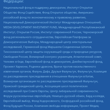
Федерации:
Национальный фонд в поддержку демократии, Институт Открытое
Общество Фонд Содействия, Фонд Открытое общество, Американо-
российский фонд по экономическому и правовому развитию,
Национальный Демократический Институт Международных Отношений,
MEDIA DEVELOPMENT INVESTMENT FUND, Международный Республиканский
Институт, Открытая Россия, Институт современной России, Черноморский
фонд регионального сотрудничества, Европейская Платформа за
Демократические Выборы, Международный центр электоральных
исследований, Германский фонд Маршалла Соединенных Штатов,
Тихоокеанский центр защиты окружающей среды и природных ресурсов,
Свободная Россия, Всемирный конгресс украинцев, Атлантический совет,
Человек в беде, Европейский фонд за демократию, Джеймстаунский фонд,
Прожект Хармони, Родники дракона, Врачи против насильственного
извлечения органов, Фалунь Дафа, Друзья Фалуньгун, Фалуньгун, Коалиция
по расследованию преследования в отношении Фалуньгун в Китае,
Всемирная организация по расследованию преследований Фалуньгун,
Пражский гражданский центр, Ассоциация школ политических
исследований при Совете Европы, Центр либеральной современности,
Форум русскоязычных европейцев, Немецко-русский обмен, Бард колледж,
Европейский выбор, Фонд Ходорковского, Оксфордский российский фонд,
Фонд Будущее России, Компания свободы информации, Проект Медиа,