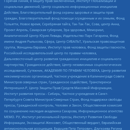
Горячая Линия, В защиту прав заключенных, Институт глобализации и
социальных движений, Центр социально-информационных инициатив
Действие, Благотворительный фонд охраны здоровья и защиты прав
граждан, Благотворительный фонд помощи осужденным и их семьям, Фонд
Тольятти, Новое время, Серебряная тайга, Так-Так-Так, Сова, центр Анна,
Проект Апрель, Самарская губерния, Эра здоровья, Мемориал,
Аналитический Центр Юрия Левады, Издательство Парк Гагарина, Фонд
имени Андрея Рылькова, Сфера, Центр СИБАЛЬТ, Уральская правозащитная
группа, Женщины Евразии, Институт прав человека, Фонд защиты гласности,
Российский исследовательский центр по правам человека,
Дальневосточный центр развития гражданских инициатив и социального
партнерства, Гражданское действие, Центр независимых социологических
исследований, Сутяжник, АКАДЕМИЯ ПО ПРАВАМ ЧЕЛОВЕКА, Центр развития
некоммерческих организаций, Частное учреждение в Калининграде Совета
Министров северных стран, Гражданское содействие, Трансперенси
Интернешнл-Р, Центр Защиты Прав Средств Массовой Информации,
Институт развития прессы - Сибирь, Частное учреждение в Санкт-
Петербурге Совета Министров Северных Стран, Фонд поддержки свободы
прессы, Гражданский контроль, Человек и Закон, Общественная комиссия
по сохранению наследия академика Сахарова, Информационное агентство
МЕМО. РУ, Институт региональной прессы, Институт Развития Свободы
Информации, Экозащита!-Женсовет, Общественный вердикт, Евразийская
антимонопольная ассоциация, Бедушев Петр Петрович, Дзугкоева Регина