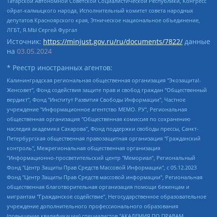
Татарской Автономной Советской Социалистической Республики, Конгресс
ойрат-калмыцкого народа, Исполнительный комитет совета народных
депутатов Красноярского края, Этническое национальное объединение,
ЛГБТ, Я.МЫ Сергей Фургал
Источник:
https://minjust.gov.ru/ru/documents/7822/
данные
на
03.05.2024
* Реестр иностранных агентов:
Калининградская региональная общественная организация "Экозащита!-Женсовет", Фонд содействия защите прав и свобод граждан "Общественный вердикт", Фонд "Институт Развития Свободы Информации", Частное учреждение "Информационное агентство МЕМО. РУ", Региональная общественная организация "Общественная комиссия по сохранению наследия академика Сахарова", Фонд поддержки свободы прессы, Санкт-Петербургская общественная правозащитная организация "Гражданский контроль", Межрегиональная общественная организация "Информационно-просветительский центр "Мемориал", Региональный Фонд "Центр Защиты Прав Средств Массовой Информации", с 05.12.2023 Фонд "Центр Защиты Прав Средств массовой информации", Региональная общественная благотворительная организация помощи беженцам и мигрантам "Гражданское содействие", Негосударственное образовательное учреждение дополнительного профессионального образования (повышение квалификации) специалистов "АКАДЕМИЯ ПО ПРАВАМ ЧЕЛОВЕКА", Свердловская региональная общественная организация "Сутяжник", Автономная некоммерческая организация "Центр независимых социологических исследований", Союз общественных объединений "Российский исследовательский центр по правам человека", Региональное общественное учреждение научно-информационный центр "МЕМОРИАЛ", Некоммерческая организация "Фонд защиты гласности", Автономная некоммерческая организация "Институт прав человека", Городская общественная организация "Екатеринбургское общество "МЕМОРИАЛ", Городская общественная организация "Рязанское историко-просветительское и правозащитное общество "Мемориал" (Рязанский Мемориал), Челябинский региональный орган общественной самодеятельности – женское общественное объединение "Женщины Евразии", Челябинский региональный орган общественной самодеятельности "Уральская правозащитная группа", Фонд содействия защите здоровья и социальной справедливости имени Андрея Рылькова, Автономная Некоммерческая Организация "Аналитический Центр Юрия Левады", Автономная некоммерческая организация социальной поддержки населения "Проект Апрель", Региональная общественная организация помощи женщинам и детям, находящимся в кризисной ситуации "Информационно-методический центр "Анна", Фонд содействия развитию массовых коммуникаций и правовому просвещению "Так-так-Так", Фонд содействия устойчивому развитию "Серебряная тайга", Свердловский региональный общественный фонд социальных проектов "Новое время", "Idel.Реалии", Кавказ.Реалии, Крым.Реалии, Телеканал Настоящее Время, Татаро-башкирская служба Радио Свобода (Azatliq Radiosi), Радио Свободная Европа/Радио Свобода (PCE/PC), "Сибирь.Реалии", "Фактограф", Благотворительный фонд помощи осужденным и их семьям, Автономная некоммерческая организация "Институт глобализации и социальных движений", Фонд "В защиту прав заключенных", Частное учреждение "Центр поддержки и содействия развитию средств массовой информации", Пензенский региональный общественный благотворительный фонд "Гражданский союз", "Север.Реалии", Некоммерческая организация Фонд "Правовая инициатива", Общество с ограниченной ответственностью "Радио Свободная Европа/Радио Свобода", Чешское информационное агентство "MEDIUM-ORIENT", Красноярская региональная общественная организация "Мы против СПИДа", Камалягин Денис Николаевич, Маркелов Сергей Евгеньевич, Пономарев Лев Александрович, Савицкая Людмила Алексеевна, Автономная некоммерческая организация "Центр по работе с проблемой насилия "НАСИЛИЮ.НЕТ", Межрегиональный профессиональный союз работников здравоохранения "Альянс врачей", Юридическое лицо, зарегистрированное в Латвийской Республике, SIA "Medusa Project" (регистрационный номер 40103797863, дата регистрации 10.06.2014), Некоммерческая организация "Фонд по борьбе с коррупцией", Автономная некоммерческая организация "Институт права и публичной политики", Баданин Роман Сергеевич, Гликин Максим Александрович, Железнова Мария Михайловна, Лукьянова Юлия Сергеевна, Маетная Елизавета Витальевна, Маняхин Петр Борисович, Чуракова Ольга Владимировна, Ярош Юлия Петровна, Юридическое лицо "The Insider SIA", зарегистрированное в Риге, Латвийская Республика (дата регистрации 26.06.2015), являющееся администратором доменного имени интернет-издания "The Insider SIA", https://theins.ru, Постернак Алексей Евгеньевич, Рубин Михаил Аркадьевич, Анин Роман Александрович, Юридическое лицо Istories fonds, зарегистрированное в Латвийской Республике (регистрационный номер 50008295751, дата регистрации 24.02.2020), Великовский Дмитрий Александрович, Долинина Ирина Николаевна, Мароховская Алеся Алексеевна, Шлейнов Роман Юрьевич, Шмагун Олеся Валентиновна, Общество с ограниченной ответственностью "Альтаир 2021", Общество с ограниченной ответственностью "Вега 2021", Общество с ограниченной ответственностью "Главный редактор 2021", Общество с ограниченной ответственностью "Ромашки монолит", Важенков Артем Валерьевич, Ивановская областная общественная организация "Центр гендерных исследований", Гурман Юрий Альбертович, Медиапроект "ОВД-Инфо", Егоров Владимир Владимирович, Жилинский Владимир Александрович, Общество с ограниченной ответственностью "ЗП", Иванова София Юрьевна, Карезина Инна Павловна, Кильтау Екатерина Викторовна, Петров Алексей Викторович, Пискунов Сергей Евгеньевич, Смирнов Сергей Сергеевич, Тихонов Михаил Сергеевич, Общество с ограниченной ответственностью "ЖУРНАЛИСТ-ИНОСТРАННЫЙ АГЕНТ", Арапова Галина Юрьевна, Вольтская Татьяна Анатольевна, Американская компания "Mason G.E.S. Anonymous Foundation" (США), являющаяся владельцем интернет-издания https://mnews.world/, Компания "Stichting Bellingcat", зарегистрированная в Нидерландах (дата регистрации 11.07.2018), Захаров Андрей Вячеславович, Клепиковская Екатерина Дмитриевна, Общество с ограниченной ответственностью "МЕМО", Перл Роман Александрович, Симонов Евгений Алексеевич, Соловьева Елена Анатольевна, Сотников Даниил Владимирович, Сурначева Елизавета Дмитриевна, Автономная некоммерческая организация по защите прав человека и информированию населения "Якутия – Наше Мнение", Общество с ограниченной ответственностью "Москоу диджитал медиа", с 26.01.2023 Общество с ограниченной ответственностью "Чайка Белые сады", Ветошкина Валерия Валерьевна, Заговора Максим Александрович, Межрегиональное общественное движение "Российская ЛГБТ - сеть", Оленичев Максим Владимирович, Павлов Иван Юрьевич, Скворцова Елена Сергеевна, Общество с ограниченной ответственностью "Как бы инагент", Кочетков Игорь Викторович, Общество с ограниченной ответственностью "Честные выборы", Еланчик Олег Александрович, Общество с ограниченной ответственностью "Нобелевский призыв", Гималова Регина Эмилевна, Григорьев Андрей Валерьевич, Григорьева Алина Александровна, Ассоциация по содействию защите прав призывников, альтернативнослужащих и военнослужащих "Правозащитная группа "Гражданин.Армия.Право", Хисамова Регина Фаритовна, Автономная некоммерческая организация по реализации социально-правовых программ "Лилит", Дальневосточное общественное движение "Маяк", Санкт-Петербургская ЛГБТ-инициативная группа "Выход", Инициативная группа ЛГБТ+ "Реверс", Алексеев Андрей Викторович, Бекбулатова Таисия Львовна, Беляев Иван Михайлович, Владыкина Елена Сергеевна, Гельман Марат Александрович, Никульшина Вероника Юрьевна, Толоконникова Надежда Андреевна, Шендерович Виктор Анатольевич, Общество с ограниченной ответственностью "Данное сообщение", Общество с ограниченной ответственностью Издательский дом "Новая глава", Айнбиндер Александра Александровна, Московский комьюнити-центр для ЛГБТ+инициатив, Благотворительный фонд развития филантропии, Deutsche Welle (Германия, Kurt-Schumacher-Strasse 3, 53113 Bonn), Борзунова Мария Михайловна, Воробьев Виктор Викторович, Голубева Анна Львовна, Константинова Алла Михайловна, Малкова Ирина Владимировна, Мурадов Мурад Абдулгалимович, Осетинская Елизавета Николаевна, Понасенков Евгений Николаевич, Ганапольский Матвей Юрьевич, Киселев Евгений Алексеевич, Борухович Ирина Григорьевна, Дремин Иван Тимофеевич, Дубровский Дмитрий Викторович, Красноярская региональная общественная организация поддержки и развития альтернативных образовательных технологий и межкультурных коммуникаций "ИНТЕРРА", Маяковская Екатерина Алексеевна, Фейгин Марк Захарович, Филимонов Андрей Викторович, Дзугкоева Регина Николаевна, Доброхотов Роман Александрович, Дудь Юрий Александрович, Елкин Сергей Владимирович, Кругликов Кирилл Игоревич, Сабунаева Мария Леонидовна, Семенов Алексей Владимирович, Шаинян Карен Багратович, Шульман Екатерина Михайловна, Асафьев Артур Валерьевич, Вахштайн Виктор Семенович, Венедиктов Алексей Алексеевич, Лушникова Екатерина Евгеньевна, Волков Леонид Михайлович, Невзоров Александр Глебович, Пархоменко Сергей Борисович, Сироткин Ярослав Николаевич, Кара-Мурза Владимир Владимирович, Баранова Наталья Владимировна, Гозман Леонид Яковлевич, Кагарлицкий Борис Юльевич, Климарев Михаил Валерьевич, Милов Владимир Станиславович, Автономная некоммерческая организация Краснодарский центр современного искусства "Типография", Моргенштерн Алишер Тагирович, Соболь Любовь Эдуардовна, Общество с ограниченной ответственностью "ЛИЗА НОРМ", Каспаров Гарри Кимович, Ходорковский Михаил Борисович, Общество с ограниченной ответственностью "Апрельские тезисы", Данилович Ирина Брониславовна, Кашин Олег Владимирович, Петров Николай Владимирович, Пивоваров Алексей Владимирович, Соколов Михаил Владимирович, Цветкова Юлия Владимировна, Чичваркин Евгений Александрович, Комитет против пыток/Команда против пыток, Общество с ограниченной ответственностью "Первый научный", Общество с ограниченной ответственностью "Вертолет и ко", Белоцерковская Вероника Борисовна, Кац Максим Евгеньевич, Лазарева Татьяна Юрьевна, Шаведдинов Руслан Табризович, Яшин Илья Валерьевич, Общество с ограниченной ответственностью "Иноагент ААВ", Алешковский Дмитрий Петрович, Альбац Евгения Марковна, Быков Дмитрий Львович, Галямина Юлия Евгеньевна, Лойко Сергей Леонидович, Мартынов Кирилл Константинович, Медведев Сергей Александрович, Крашенинников Федор Геннадиевич, Гордеева Катерина Вл