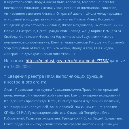
и миротворчества, Форум имени Льва Копелева, American Councils for
International Education, Cultural Vistas, Institute of International Education,
Антивоенное движение Антальи, Открытый диалог, Школа международных
отношений и государственной политики им Питера Мунка, Российско-
канадский демократический альянс, Школа международных отношений им
Нормана Патерсона, Центр Гражданских Свобод, Фонд Бориса Немцова за
Свободу, Фонд имени Фридриха Науманна за свободу, Феминистское
антивоенное сопротивление, Комитет независимости Ингушетии, Прометей,
Stop Occupation of Karelia, Вернись живым, Фридом Хаус, СОТА медиа,
Либерально-демократическая Лига Украины
Источник:
https://minjust.gov.ru/ru/documents/7756/
данные
на
13.05.2024
* Сведения реестра НКО, выполняющих функции
иностранного агента:
Лилит, Правозащитная группа Гражданин.Армия.Право, Нижегородский
центр немецкой и европейской культуры, Центр гендерных исследований,
Фонд защиты прав граждан Штаб, Институт права и публичной политики,
Фонд борьбы с коррупцией, Альянс врачей, НАСИЛИЮ.НЕТ, Мы против
СПИДа, СВЕЧА, Гуманитарное действие, Открытый Петербург, Лига
Избирателей, Правовая инициатива, Гражданский Союз, Хасдей Ерушалаим,
Центр поддержки и содействия развитию средств массовой информации,