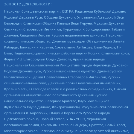
запрете деятельности:
Национал-большевистская партия, ВЕК РА, Рада земли Кубанской Духовно
Родовой Державы Русь, Община Духовного Управления Асгардской Веси
Беловодья, Славянская Община Капища Веды Перуна, Мужская Духовная
Семинария Староверов-Инглингов, Нурджулар, К Богодержавию, Таблиги
Джамаат, Свидетели Иеговы, Русское национальное единство, Национал-
социалистическое общество, Джамаат мувахидов, Объединенный Вилайат
Кабарды, Балкарии и Карачая, Союз славян, Ат-Такфир Валь-Хиджра, Пит
Буль, Национал-социалистическая рабочая партия России, Славянский союз,
Формат-18, Благородный Орден Дьявола, Армия воли народа,
Национальная Социалистическая Инициатива города Череповца, Духовно-
Родовая Держава Русь, Русское национальное единство, Древнерусской
Инглистической церкви Православных Староверов-Инглингов, Русский
общенациональный союз, Движение против нелегальной иммиграции,
Кровь и Честь, О свободе совести и о религиозных объединениях, Омская
организация общественного политического движения Русское
национальное единство, Северное Братство, Клуб Болельщиков
Футбольного Клуба Динамо, Файзрахманисты, Мусульманская религиозная
организация п. Боровский, Община Коренного Русского народа
Щелковского района, Правый сектор, УНА - УНСО, Украинская
повстанческая армия, Тризуб им. Степана Бандеры, Братство, Белый Крест,
Misanthropic division, Религиозное объединение последователей инглиизма,