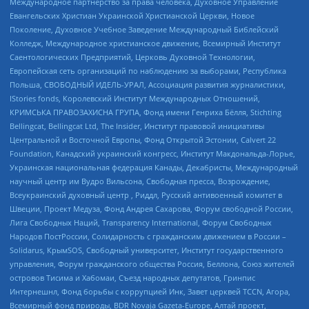
Международное партнерство за права человека, Духовное Управление
Евангельских Христиан Украинской Христианской Церкви, Новое
Поколение, Духовное Учебное Заведение Международный Библейский
Колледж, Международное христианское движение, Всемирный Институт
Саентологических Предприятий, Церковь Духовной Технологии,
Европейская сеть организаций по наблюдению за выборами, Республика
Польша, СВОБОДНЫЙ ИДЕЛЬ-УРАЛ, Ассоциация развития журналистики,
IStories fonds, Королевский Институт Международных Отношений,
КРИМСЬКА ПРАВОЗАХИСНА ГРУПА, Фонд имени Генриха Бёлля, Stichting
Bellingcat, Bellingcat Ltd, The Insider, Институт правовой инициативы
Центральной и Восточной Европы, Фонд Открытой Эстонии, Calvert 22
Foundation, Канадский украинский конгресс, Институт Макдональда-Лорье,
Украинская национальная федерация Канады, Декабристы, Международный
научный центр им Вудро Вильсона, Свободная пресса, Возрождение,
Всеукраинский духовный центр , Риддл, Русский антивоенный комитет в
Швеции, Проект Медуза, Фонд Андрея Сахарова, Форум свободной России,
Лига Свободных Наций, Transparеncy International, Форум Свободных
Народов ПостРоссии, Солидарность с гражданским движением в России –
Solidarus, КрымSOS, Свободный университет, Институт государственного
управления, Форум гражданского общества Россия, Беллона, Союз жителей
островов Тисима и Хабомаи, Съезд народных депутатов, Гринпис
Интернешнл, Фонд борьбы с коррупцией Инк, Завет церквей TCCN, Агора,
Всемирный фонд природы, BDR Novaja Gazeta-Europe, Алтай проект,