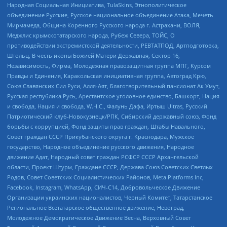
Народная Социальная Инициатива, TulaSkins, Этнополитическое
объединение Русские, Русское национальное объединение Атака, Мечеть
Мирмамеда, Община Коренного Русского народа г. Астрахани, ВОЛЯ,
Меджлис крымскотатарского народа, Рубеж Севера, ТОЙС, О
противодействии экстремистской деятельности, РЕВТАТПОД, Артподготовка,
Штольц, В честь иконы Божией Матери Державная, Сектор 16,
Независимость, Фирма, Молодежная правозащитная группа МПГ, Курсом
Правды и Единения, Каракольская инициативная группа, Автоград Крю,
Союз Славянских Сил Руси, Алля-Аят, Благотворительный пансионат Ак Умут,
Русская республика Русь, Арестантское уголовное единство, Башкорт, Нация
и свобода, Нация и свобода, W.H.С., Фалунь Дафа, Иртыш Ultras, Русский
Патриотический клуб-Новокузнецк/РПК, Сибирский державный союз, Фонд
борьбы с коррупцией, Фонд защиты прав граждан, Штабы Навального,
Совет граждан СССР Прикубанского округа г. Краснодара, Мужское
государство, Народное объединение русского движения, Народное
движение Адат, Народный совет граждан РСФСР СССР Архангельской
области, Проект Штурм, Граждане СССР, Держава Союз Советских Светлых
Родов, Совет Советских Социалистических Районов, Meta Platforms Inc,
Facebook, Instagram, WhatsApp, СИЧ-С14, Добровольческое Движение
Организации украинских националистов, Черный Комитет, Татарстанское
Региональное Всетатарское общественное движение, Невоград,
Молодежное Демократическое Движение Весна, Верховный Совет