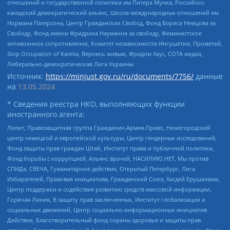
отношений и государственной политики им Питера Мунка, Российско-
канадский демократический альянс, Школа международных отношений им
Нормана Патерсона, Центр Гражданских Свобод, Фонд Бориса Немцова за
Свободу, Фонд имени Фридриха Науманна за свободу, Феминистское
антивоенное сопротивление, Комитет независимости Ингушетии, Прометей,
Stop Occupation of Karelia, Вернись живым, Фридом Хаус, СОТА медиа,
Либерально-демократическая Лига Украины
Источник:
https://minjust.gov.ru/ru/documents/7756/
данные
на
13.05.2024
* Сведения реестра НКО, выполняющих функции
иностранного агента:
Лилит, Правозащитная группа Гражданин.Армия.Право, Нижегородский
центр немецкой и европейской культуры, Центр гендерных исследований,
Фонд защиты прав граждан Штаб, Институт права и публичной политики,
Фонд борьбы с коррупцией, Альянс врачей, НАСИЛИЮ.НЕТ, Мы против
СПИДа, СВЕЧА, Гуманитарное действие, Открытый Петербург, Лига
Избирателей, Правовая инициатива, Гражданский Союз, Хасдей Ерушалаим,
Центр поддержки и содействия развитию средств массовой информации,
Горячая Линия, В защиту прав заключенных, Институт глобализации и
социальных движений, Центр социально-информационных инициатив
Действие, Благотворительный фонд охраны здоровья и защиты прав