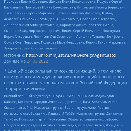
Прохоров Вадим Юрьевич, Шахова Елена Владимировна, Подузов Сергей
Васильевич, Протасова Ирина Вячеславовна, Литинский Леонид Борисович,
Лукашевский Сергей Маркович, Бахмин Вячеслав Иванович, Шабад
Анатолий Ефимович, Сухих Дарья Николаевна, Орлов Олег Петрович,
Добровольская Анна Дмитриевна, Королева Александра Евгеньевна,
Смирнов Владимир Александрович, Вицин Сергей Ефимович, Золотухин
Борис Андреевич, Левинсон Лев Семенович, Локшина Татьяна Иосифовна,
Орлов Олег Петрович, Полякова Мара Федоровна, Резник Генри Маркович,
Захаров Герман Константинович
Источник:
http://unro.minjust.ru/NKOForeignAgent.aspx
данные на
24.03.2022
* Единый федеральный список организаций, в том числе
иностранных и международных организаций, признанных
в соответствии с законодательством Российской Федерации
террористическими:
Высший военный Маджлисуль Шура Объединенных сил моджахедов
Кавказа, Конгресс народов Ичкерии и Дагестана, База, Асбат аль-Ансар,
Священная война, Исламская группа, Братья-мусульмане, Партия
исламского освобождения, Лашкар-И-Тайба, Исламская группа, Движение
Талибан, Исламская партия Туркестана, Общество социальных реформ,
Общество возрождения исламского наследия, Дом двух святых, Джунд аш-
Шам, Исламский джихад, Аль-Каида, Имарат Кавказ, АБТО, Правый сектор,