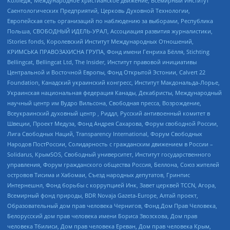
Колледж, Международное христианское движение, Всемирный Институт
Саентологических Предприятий, Церковь Духовной Технологии,
Европейская сеть организаций по наблюдению за выборами, Республика
Польша, СВОБОДНЫЙ ИДЕЛЬ-УРАЛ, Ассоциация развития журналистики,
IStories fonds, Королевский Институт Международных Отношений,
КРИМСЬКА ПРАВОЗАХИСНА ГРУПА, Фонд имени Генриха Бёлля, Stichting
Bellingcat, Bellingcat Ltd, The Insider, Институт правовой инициативы
Центральной и Восточной Европы, Фонд Открытой Эстонии, Calvert 22
Foundation, Канадский украинский конгресс, Институт Макдональда-Лорье,
Украинская национальная федерация Канады, Декабристы, Международный
научный центр им Вудро Вильсона, Свободная пресса, Возрождение,
Всеукраинский духовный центр , Риддл, Русский антивоенный комитет в
Швеции, Проект Медуза, Фонд Андрея Сахарова, Форум свободной России,
Лига Свободных Наций, Transparеncy International, Форум Свободных
Народов ПостРоссии, Солидарность с гражданским движением в России –
Solidarus, КрымSOS, Свободный университет, Институт государственного
управления, Форум гражданского общества Россия, Беллона, Союз жителей
островов Тисима и Хабомаи, Съезд народных депутатов, Гринпис
Интернешнл, Фонд борьбы с коррупцией Инк, Завет церквей TCCN, Агора,
Всемирный фонд природы, BDR Novaja Gazeta-Europe, Алтай проект,
Образовательный дом прав человека Чернигов, Фонд Дом Прав Человека,
Белорусский дом прав человека имени Бориса Звозскова, Дом прав
человека Тбилиси, Дом прав человека Ереван, Дом прав человека Крым,