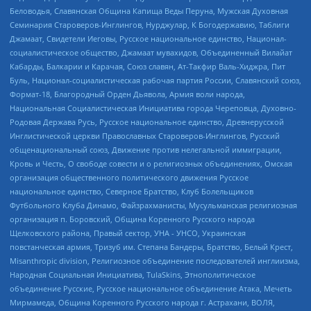
Беловодья, Славянская Община Капища Веды Перуна, Мужская Духовная
Семинария Староверов-Инглингов, Нурджулар, К Богодержавию, Таблиги
Джамаат, Свидетели Иеговы, Русское национальное единство, Национал-
социалистическое общество, Джамаат мувахидов, Объединенный Вилайат
Кабарды, Балкарии и Карачая, Союз славян, Ат-Такфир Валь-Хиджра, Пит
Буль, Национал-социалистическая рабочая партия России, Славянский союз,
Формат-18, Благородный Орден Дьявола, Армия воли народа,
Национальная Социалистическая Инициатива города Череповца, Духовно-
Родовая Держава Русь, Русское национальное единство, Древнерусской
Инглистической церкви Православных Староверов-Инглингов, Русский
общенациональный союз, Движение против нелегальной иммиграции,
Кровь и Честь, О свободе совести и о религиозных объединениях, Омская
организация общественного политического движения Русское
национальное единство, Северное Братство, Клуб Болельщиков
Футбольного Клуба Динамо, Файзрахманисты, Мусульманская религиозная
организация п. Боровский, Община Коренного Русского народа
Щелковского района, Правый сектор, УНА - УНСО, Украинская
повстанческая армия, Тризуб им. Степана Бандеры, Братство, Белый Крест,
Misanthropic division, Религиозное объединение последователей инглиизма,
Народная Социальная Инициатива, TulaSkins, Этнополитическое
объединение Русские, Русское национальное объединение Атака, Мечеть
Мирмамеда, Община Коренного Русского народа г. Астрахани, ВОЛЯ,