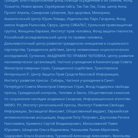
граждан, Благотворительный фонд помощи осужденным и их семьям, Фонд
Тольятти, Новое время, Серебряная тайга, Так-Так-Так, Сова, центр Анна,
Проект Апрель, Самарская губерния, Эра здоровья, Мемориал,
Аналитический Центр Юрия Левады, Издательство Парк Гагарина, Фонд
имени Андрея Рылькова, Сфера, Центр СИБАЛЬТ, Уральская правозащитная
группа, Женщины Евразии, Институт прав человека, Фонд защиты гласности,
Российский исследовательский центр по правам человека,
Дальневосточный центр развития гражданских инициатив и социального
партнерства, Гражданское действие, Центр независимых социологических
исследований, Сутяжник, АКАДЕМИЯ ПО ПРАВАМ ЧЕЛОВЕКА, Центр развития
некоммерческих организаций, Частное учреждение в Калининграде Совета
Министров северных стран, Гражданское содействие, Трансперенси
Интернешнл-Р, Центр Защиты Прав Средств Массовой Информации,
Институт развития прессы - Сибирь, Частное учреждение в Санкт-
Петербурге Совета Министров Северных Стран, Фонд поддержки свободы
прессы, Гражданский контроль, Человек и Закон, Общественная комиссия
по сохранению наследия академика Сахарова, Информационное агентство
МЕМО. РУ, Институт региональной прессы, Институт Развития Свободы
Информации, Экозащита!-Женсовет, Общественный вердикт, Евразийская
антимонопольная ассоциация, Бедушев Петр Петрович, Дзугкоева Регина
Николаевна, Кривенко Сергей Владимирович, Милославский Павел
Юрьевич, Шнырова Ольга Вадимовна, Чанышева Лилия Айратовна,
Сидорович Ольга Борисовна, Туровский Александр Алексеевич, Васильева