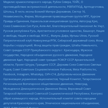
Меджлис крымскотатарского народа, Рубеж Севера, ТОЙС, О
противодействии экстремистской деятельности, РЕВТАТПОД, Артподготовка,
Штольц, В честь иконы Божией Матери Державная, Сектор 16,
Независимость, Фирма, Молодежная правозащитная группа МПГ, Курсом
Правды и Единения, Каракольская инициативная группа, Автоград Крю,
Союз Славянских Сил Руси, Алля-Аят, Благотворительный пансионат Ак Умут,
Русская республика Русь, Арестантское уголовное единство, Башкорт, Нация
и свобода, Нация и свобода, W.H.С., Фалунь Дафа, Иртыш Ultras, Русский
Патриотический клуб-Новокузнецк/РПК, Сибирский державный союз, Фонд
борьбы с коррупцией, Фонд защиты прав граждан, Штабы Навального,
Совет граждан СССР Прикубанского округа г. Краснодара, Мужское
государство, Народное объединение русского движения, Народное
движение Адат, Народный совет граждан РСФСР СССР Архангельской
области, Проект Штурм, Граждане СССР, Держава Союз Советских Светлых
Родов, Совет Советских Социалистических Районов, Meta Platforms Inc,
Facebook, Instagram, WhatsApp, СИЧ-С14, Добровольческое Движение
Организации украинских националистов, Черный Комитет, Татарстанское
Региональное Всетатарское общественное движение, Невоград,
Молодежное Демократическое Движение Весна, Верховный Совет
Татарской Автономной Советской Социалистической Республики, Конгресс
ойрат-калмыцкого народа, Исполнительный комитет совета народных
депутатов Красноярского края, Этническое национальное объединение,
ЛГБТ, Я.МЫ Сергей Фургал