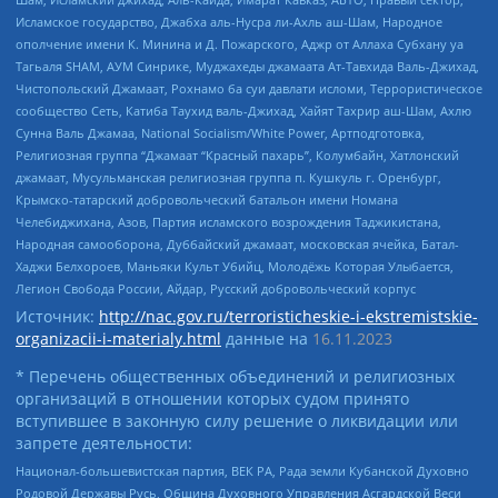
Исламское государство, Джабха аль-Нусра ли-Ахль аш-Шам, Народное
ополчение имени К. Минина и Д. Пожарского, Аджр от Аллаха Субхану уа
Тагьаля SHAM, АУМ Синрике, Муджахеды джамаата Ат-Тавхида Валь-Джихад,
Чистопольский Джамаат, Рохнамо ба суи давлати исломи, Террористическое
сообщество Сеть, Катиба Таухид валь-Джихад, Хайят Тахрир аш-Шам, Ахлю
Сунна Валь Джамаа, National Socialism/White Power, Артподготовка,
Религиозная группа “Джамаат “Красный пахарь”, Колумбайн, Хатлонский
джамаат, Мусульманская религиозная группа п. Кушкуль г. Оренбург,
Крымско-татарский добровольческий батальон имени Номана
Челебиджихана, Азов, Партия исламского возрождения Таджикистана,
Народная самооборона, Дуббайский джамаат, московская ячейка, Батал-
Хаджи Белхороев, Маньяки Культ Убийц, Молодёжь Которая Улыбается,
Легион Свобода России, Айдар, Русский добровольческий корпус
Источник:
http://nac.gov.ru/terroristicheskie-i-ekstremistskie-
organizacii-i-materialy.html
данные на
16.11.2023
* Перечень общественных объединений и религиозных
организаций в отношении которых судом принято
вступившее в законную силу решение о ликвидации или
запрете деятельности:
Национал-большевистская партия, ВЕК РА, Рада земли Кубанской Духовно
Родовой Державы Русь, Община Духовного Управления Асгардской Веси