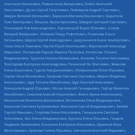
Анастасия Евгеньевна, Ривина Анна Валерьевна, Бойко Анатолий
Николаевич, Дугин Сергей Георгиевич, Пивоваров Андрей Сергеевич,
Аверин Виталий Евгеньевич, Барахоев Магомед Бекханович, Шарипков
Олег Викторович, Мошель Ирина Ароновна, Шведов Григорий Сергеевич,
Пономарев Лев Александрович, Каргалицкий Борис Юльевич, Созаев
Валерий Валерьевич, Исламов Тимур Рифгатович, Романова Ольга
Евгеньевна, Щаров Сергей Алексадрович, Цирульников Борис Альбертович,
Гасан Ольга Павловна, Паутов Юрий Анатольевич, Верховский Александр
Маркович, Пислакова-Паркер Марина Петровна, Кочеткова Татьяна
Владимировна, Чуркина Наталья Валерьевна, Акимова Татьяна Николаевна,
Золотарева Екатерина Александровна, Рачинский Ян Збигневич, Жемкова
Елена Борисовна, Гудков Лев Дмитриевич, Илларионова Юлия Юрьевна,
Саранг Анна Васильевна, Захарова Светлана Сергеевна, Аверин Владимир
Анатольевич, Щур Татьяна Михайловна, Щур Николай Алексеевич,
Блинушов Андрей Юрьевич, Мосин Алексей Геннадьевич, Гефтер Валентин
Михайлович, Симонов Алексей Кириллович, Флиге Ирина Анатольевна,
Мельникова Валентина Дмитриевна, Вититинова Елена Владимировна,
Баженова Светлана Куприяновна, Максимов Сергей Владимирович, Беляев
Сергей Иванович, Голубева Елена Николаевна, Ганнушкина Светлана
Алексеевна, Закс Елена Владимировна, Буртина Елена Юрьевна, Гендель
Людмила Залмановна, Кокорина Екатерина Алексеевна, Шуманов Илья
Вячеславович, Арапова Галина Юрьевна, Свечников Анатолий Мариевич,