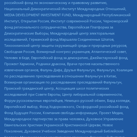
российский фонд по экономическому и правовому развитию,
Национальный Демократический Институт Международных Отношений,
MEDIA DEVELOPMENT INVESTMENT FUND, Международный Республиканский
Институт, Открытая Россия, Институт современной России, Черноморский
фонд регионального сотрудничества, Европейская Платформа за
Демократические Выборы, Международный центр электоральных
исследований, Германский фонд Маршалла Соединенных Штатов,
Тихоокеанский центр защиты окружающей среды и природных ресурсов,
Свободная Россия, Всемирный конгресс украинцев, Атлантический совет,
Человек в беде, Европейский фонд за демократию, Джеймстаунский фонд,
Прожект Хармони, Родники дракона, Врачи против насильственного
извлечения органов, Фалунь Дафа, Друзья Фалуньгун, Фалуньгун, Коалиция
по расследованию преследования в отношении Фалуньгун в Китае,
Всемирная организация по расследованию преследований Фалуньгун,
Пражский гражданский центр, Ассоциация школ политических
исследований при Совете Европы, Центр либеральной современности,
Форум русскоязычных европейцев, Немецко-русский обмен, Бард колледж,
Европейский выбор, Фонд Ходорковского, Оксфордский российский фонд,
Фонд Будущее России, Компания свободы информации, Проект Медиа,
Международное партнерство за права человека, Духовное Управление
Евангельских Христиан Украинской Христианской Церкви, Новое
Поколение, Духовное Учебное Заведение Международный Библейский