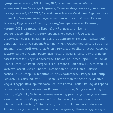
Центр дикого лосося, TVR Studios, ТВ Дождь, Центр европейских
исследований им Вилфрида Мартенса, Сетевое объединение журналистов
расследователей, АЛЛАТРА, За свободную Россию, Свободная Бурятия, Uralic,
UnKremlin, Международная федерация транспортных рабочих, ИстЧам
Финланд, Гудзоновский институт, Фонд Демократического Развития,
Комитет-2024, Центрально-Европейский университет, Центр
восточноевропейских и международных исследований, Общество
Сторожевой башни, Библии и трактатов Свидетелей Иеговы, Гражданский
Совет, Центр анализа европейской политики, Академическая сеть Восточная
Европа, Российский комитет действия, РЭНД корпорейшн, Русская Америка
за демократию в России, Настоящая Россия, Глобальная сеть журналистов-
расследователей, Служба поддержки, Свободная Россия Берлин, Свободная
Россия Северный Рейн-Вестфалия, Фонд глобальной помощи, Антивоенный
комитет России, Russie-Libertes, La Asocicion de Rusos Libres, Союз за
возвращение Северных территорий, Крымскотатарский Ресурсный Центр,
Глобальный союз IndustriALL, Russian Election Monitor, Article 19, Мнение
медиа, Федерация анархического черного креста, Радио Свободная Европа,
Германское общество изучения Восточной Европы, Фонд имени Фридриха
Эберта, XZ gGmbH, Мобильная академия поддержки гендерной демократии
и миротворчества, Форум имени Льва Копелева, American Councils for
International Education, Cultural Vistas, Institute of International Education,
Антивоенное движение Антальи, Открытый диалог, Школа международных