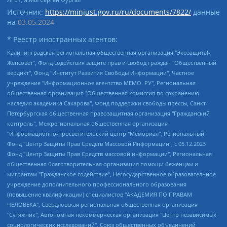
Источник:
https://minjust.gov.ru/ru/documents/7822/
данные
на
03.05.2024
* Реестр иностранных агентов:
Калининградская региональная общественная организация "Экозащита!-Женсовет", Фонд содействия защите прав и свобод граждан "Общественный вердикт", Фонд "Институт Развития Свободы Информации", Частное учреждение "Информационное агентство МЕМО. РУ", Региональная общественная организация "Общественная комиссия по сохранению наследия академика Сахарова", Фонд поддержки свободы прессы, Санкт-Петербургская общественная правозащитная организация "Гражданский контроль", Межрегиональная общественная организация "Информационно-просветительский центр "Мемориал", Региональный Фонд "Центр Защиты Прав Средств Массовой Информации", с 05.12.2023 Фонд "Центр Защиты Прав Средств массовой информации", Региональная общественная благотворительная организация помощи беженцам и мигрантам "Гражданское содействие", Негосударственное образовательное учреждение дополнительного профессионального образования (повышение квалификации) специалистов "АКАДЕМИЯ ПО ПРАВАМ ЧЕЛОВЕКА", Свердловская региональная общественная организация "Сутяжник", Автономная некоммерческая организация "Центр независимых социологических исследований", Союз общественных объединений "Российский исследовательский центр по правам человека", Региональное общественное учреждение научно-информационный центр "МЕМОРИАЛ", Некоммерческая организация "Фонд защиты гласности", Автономная некоммерческая организация "Институт прав человека", Городская общественная организация "Екатеринбургское общество "МЕМОРИАЛ", Городская общественная организация "Рязанское историко-просветительское и правозащитное общество "Мемориал" (Рязанский Мемориал), Челябинский региональный орган общественной самодеятельности – женское общественное объединение "Женщины Евразии", Челябинский региональный орган общественной самодеятельности "Уральская правозащитная группа", Фонд содействия защите здоровья и социальной справедливости имени Андрея Рылькова, Автономная Некоммерческая Организация "Аналитический Центр Юрия Левады", Автономная некоммерческая организация социальной поддержки населения "Проект Апрель", Региональная общественная организация помощи женщинам и детям, находящимся в кризисной ситуации "Информационно-методический центр "Анна", Фонд содействия развитию массовых коммуникаций и правовому просвещению "Так-так-Так", Фонд содействия устойчивому развитию "Серебряная тайга", Свердловский региональный общественный фонд социальных проектов "Новое время", "Idel.Реалии", Кавказ.Реалии, Крым.Реалии, Телеканал Настоящее Время, Татаро-башкирская служба Радио Свобода (Azatliq Radiosi), Радио Свободная Европа/Радио Свобода (PCE/PC), "Сибирь.Реалии", "Фактограф", Благотворительный фонд помощи осужденным и их семьям, Автономная некоммерческая организация "Институт глобализации и социальных движений", Фонд "В защиту прав заключенных", Частное учреждение "Центр поддержки и содействия развитию средств массовой информации", Пензенский региональный общественный благотворительный фонд "Гражданский союз", "Север.Реалии", Некоммерческая организация Фонд "Правовая инициатива", Общество с ограниченной ответственностью "Радио Свободная Европа/Радио Свобода", Чешское информационное агентство "MEDIUM-ORIENT", Красноярская региональная общественная организация "Мы против СПИДа", Камалягин Денис Николаевич, Маркелов Сергей Евгеньевич, Пономарев Лев Александрович, Савицкая Людмила Алексеевна, Автономная некоммерческая организация "Центр по работе с проблемой насилия "НАСИЛИЮ.НЕТ", Межрегиональный профессиональный союз работников здравоохранения "Альянс врачей", Юридическое лицо, зарегистрированное в Латвийской Республике, SIA "Medusa Project" (регистрационный номер 40103797863, дата регистрации 10.06.2014), Некоммерческая организация "Фонд по борьбе с коррупцией", Автономная некоммерческая организация "Институт права и публичной политики", Баданин Роман Сергеевич, Гликин Максим Александрович, Железнова Мария Михайловна, Лукьянова Юлия Сергеевна, Маетная Елизавета Витальевна, Маняхин Петр Борисович, Чуракова Ольга Владимировна, Ярош Юлия Петровна, Юридическое лицо "The Insider SIA", зарегистрированное в Риге, Латвийская Республика (дата регистрации 26.06.2015), являющееся администратором доменного имени интернет-издания "The Insider SIA", https://theins.ru, Постернак Алексей Евгеньевич, Рубин Михаил Аркадьевич, Анин Роман Александрович, Юридическое лицо Istories fonds, зарегистрированное в Латвийской Республике (регистрационный номер 50008295751, дата регистрации 24.02.2020), Великовский Дмитрий Александрович, Долинина Ирина Николаевна, Мароховская Алеся Алексеевна, Шлейнов Роман Юрьевич, Шмагун Олеся Валентиновна, Общество с ограниченной ответственностью "Альтаир 2021", Общество с ограниченной ответственностью "Вега 2021", Общество с ограниченной ответственностью "Главный редактор 2021", Общество с ограниченной ответственностью "Ромашки монолит", Важенков Артем Валерьевич, Ивановская областная общественная организация "Центр гендерных исследований", Гурман Юрий Альбертович, Медиапроект "ОВД-Инфо", Егоров Владимир Владимирович, Жилинский Владимир Александрович, Общество с ограниченной ответственностью "ЗП", Иванова София Юрьевна, Карезина Инна Павловна, Кильтау Екатерина Викторовна, Петров Алексей Викторович, Пискунов Сергей Евгеньевич, Смирнов Сергей Сергеевич, Тихонов Михаил Сергеевич, Общество с ограниченной ответственностью "ЖУРНАЛИСТ-ИНОСТРАННЫЙ АГЕНТ", Арапова Галина Юрьевна, Вольтская Татьяна Анатольевна, Американская компания "Mason G.E.S. Anonymous Foundation" (США), являющаяся владельцем интернет-издания https://mnews.world/, Компания "Stichting Bellingcat", зарегистрированная в Нидерландах (дата регистрации 11.07.2018), Захаров Андрей Вячеславович, Клепиковская Екатерина Дмитриевна, Общество с ограниченной ответственностью "МЕМО", Перл Роман Александрович, Симонов Евгений Алексеевич, Соловьева Елена Анатольевна, Сотников Даниил Владимирович, Сурначева Елизавета Дмитриевна, Автономная некоммерческая организация по защите прав человека и информированию населения "Якутия – Наше Мнение", Общество с ограниченной ответственностью "Москоу диджитал медиа", с 26.01.2023 Общество с ограниченной ответственностью "Чайка Белые сады", Ветошкина Валерия Валерьевна, Заговора Максим Александрович, Межрегиональное общественное движение "Российская ЛГБТ - сеть", Оленичев Максим Владимирович, Павлов Иван Юрьевич, Скворцова Елена Сергеевна, Общество с ограниченной ответственностью "Как бы инагент", Кочетков Игорь Викторович, Общество с ограниченной ответственностью "Честные выборы", Еланчик Олег Александрович, Общество с ограниченной ответственностью "Нобелевский призыв", Гималова Регина Эмилевна, Григорьев Андрей Валерьевич, Григорьева Алина Александровна, Ассоциация по содействию защите прав призывников, альтернативнослужащих и военнослужащих "Правозащитная группа "Гражданин.Армия.Право", Хисамова Регина Фаритовна, Автономная некоммерческая организация по реализации социально-правовых программ "Лилит", Дальневосточное общественное движение "Маяк", Санкт-Петербургская ЛГБТ-инициативная группа "Выход", Инициативная группа ЛГБТ+ "Реверс", Алексеев Андрей Викторович, Бекбулатова Таисия Львовна, Беляев Иван Михайлович, Владыкина Елена Сергеевна, Гельман Марат Александрович, Никульшина Вероника Юрьевна, Толоконникова Надежда Андреевна, Шендерович Виктор Анатольевич, Общество с ограниченной ответственностью "Данное сообщение", Общество с ограниченной ответственностью Издательский дом "Новая глава", Айнбиндер Александра Александровна, Московский комьюнити-центр для ЛГБТ+инициатив, Благотворительный фонд развития филантропии, Deutsche Welle (Германия, Kurt-Schumacher-Strasse 3, 53113 Bonn), Борзунова Мария Михайловна, Воробьев Виктор Викторович, Голубева Анна Львовна, Константинова Алла Михайловна, Малкова Ирина Владимировна, Мурадов Мурад Абдулгалимович, Осетинская Елизавета Николаевна, Понасенков Евгений Николаевич, Ганапольский Матвей Юрьевич, Киселев Евгений Алексеевич, Борухович Ирина Григорьевна, Дремин Иван Тимофеевич, Дубровский Дмитрий Викторович, Красноярская региональная общественная организация поддержки и развития альтернативных образовательных технологий и межкультурных коммуникаций "ИНТЕРРА", Маяковская Екатерина Алексеевна, Фейгин Марк Захарович, Филимонов Андрей Викторович, Дзугкоева Регина Николаевна, Доброхотов Роман Александрович, Дудь Юрий Александрович, Елкин Сергей Владимирович, Кругликов Кирилл Игоревич, Сабунаева Мария Леонидовна, Семенов Алексей Владимирович, Шаинян Карен Багратович, Шульман Екатерина Михайловна, Асафьев Артур Валерьевич, Вахштайн Виктор Семенович, Венедиктов Алексей Алексеевич, Лушникова Екатерина Евгеньевна, Волков Леонид Михайлович, Невзоров Александр Глебович, Пархоменко Сергей Борисович, Сироткин Ярослав Николаевич, Кара-Мурза Владимир Владимирович, Баранова Наталья Владимировна, Гозман Леонид Яковлевич, Кагарлицкий Борис Юльевич, Климарев Михаил Валерьевич, Милов Владимир Станиславович, Автономная некоммерческая организация Краснодарский центр современного искусства "Типография", Моргенштерн Алишер Тагирович, Соболь Любовь Эдуардовна, Общество с ограниченной ответственностью "ЛИЗА НОРМ", Каспаров Гарри Кимович, Ходорковский Михаил Борисович, Общество с ограниченной ответственностью "Апрельские тезисы", Данилович Ирина Брониславовна, Кашин Олег Владимирович, Петров Николай Владимирович, Пивоваров Алексей Владимирович, Соколов Михаил Владимирович, Цветкова Юлия Владимировна, Чичваркин Евгений Александрович, Комитет против пыток/Команда против пыток, Общество с ограниченной ответственностью "Первый научный", Общество с ограниченной ответственностью "Вертолет и ко", Белоцерковская Вероника Борисовна, Кац Максим Евгеньевич, Лазарева Татьяна Юрьевна, Шаведдинов Руслан Табризович, Яшин Илья Валерьевич, Общество с ограниченной ответственностью "Иноагент ААВ", Алешковский Дмитрий Петрович, Альбац Евгения Марковна, Быков Дмитрий Львович, Галямина Юлия Евгеньевна, Лойко Сергей Леонидович, Мартынов Кирилл Константинович, Медведев Сергей Александрович, Крашенинников Федор Геннадиевич, Гордеева Катерина Вл