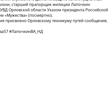
 жизни, старший прапорщик милиции Лапочкин
УВД Орловской области Указом президента Российской
ом «Мужества» (посмертно).
имя присвоено Орловскому техникуму путей сообщения,
тва57 #ЛапочкинВА_НД