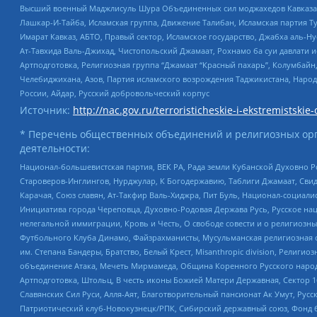
Высший военный Маджлисуль Шура Объединенных сил моджахедов Кавказа, Ко
Лашкар-И-Тайба, Исламская группа, Движение Талибан, Исламская партия Т
Имарат Кавказ, АБТО, Правый сектор, Исламское государство, Джабха аль-
Ат-Тавхида Валь-Джихад, Чистопольский Джамаат, Рохнамо ба суи давлати и
Артподготовка, Религиозная группа “Джамаат “Красный пахарь”, Колумбайн
Челебиджихана, Азов, Партия исламского возрождения Таджикистана, Народ
России, Айдар, Русский добровольческий корпус
Источник:
http://nac.gov.ru/terroristicheskie-i-ekstremistskie-
* Перечень общественных объединений и религиозных орг
деятельности:
Национал-большевистская партия, ВЕК РА, Рада земли Кубанской Духовно
Староверов-Инглингов, Нурджулар, К Богодержавию, Таблиги Джамаат, Сви
Карачая, Союз славян, Ат-Такфир Валь-Хиджра, Пит Буль, Национал-социал
Инициатива города Череповца, Духовно-Родовая Держава Русь, Русское н
нелегальной иммиграции, Кровь и Честь, О свободе совести и о религиоз
Футбольного Клуба Динамо, Файзрахманисты, Мусульманская религиозная о
им. Степана Бандеры, Братство, Белый Крест, Misanthropic division, Рели
объединение Атака, Мечеть Мирмамеда, Община Коренного Русского народа
Артподготовка, Штольц, В честь иконы Божией Матери Державная, Сектор 1
Славянских Сил Руси, Алля-Аят, Благотворительный пансионат Ак Умут, Русск
Патриотический клуб-Новокузнецк/РПК, Сибирский державный союз, Фонд б