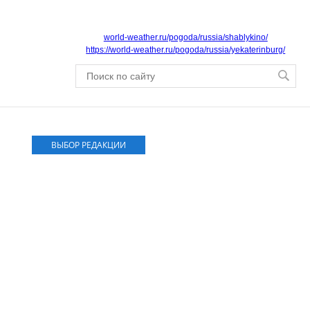
world-weather.ru/pogoda/russia/shablykino/
https://world-weather.ru/pogoda/russia/yekaterinburg/
ВЫБОР РЕДАКЦИИ