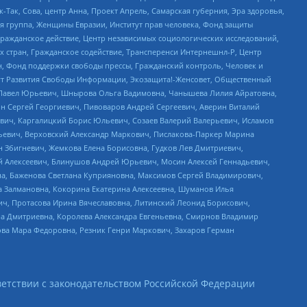
Так, Сова, центр Анна, Проект Апрель, Самарская губерния, Эра здоровья,
я группа, Женщины Евразии, Институт прав человека, Фонд защиты
Гражданское действие, Центр независимых социологических исследований,
стран, Гражданское содействие, Трансперенси Интернешнл-Р, Центр
н, Фонд поддержки свободы прессы, Гражданский контроль, Человек и
тут Развития Свободы Информации, Экозащита!-Женсовет, Общественный
й Павел Юрьевич, Шнырова Ольга Вадимовна, Чанышева Лилия Айратовна,
ин Сергей Георгиевич, Пивоваров Андрей Сергеевич, Аверин Виталий
вич, Каргалицкий Борис Юльевич, Созаев Валерий Валерьевич, Исламов
льевич, Верховский Александр Маркович, Пислакова-Паркер Марина
н Збигневич, Жемкова Елена Борисовна, Гудков Лев Дмитриевич,
й Алексеевич, Блинушов Андрей Юрьевич, Мосин Алексей Геннадьевич,
а, Баженова Светлана Куприяновна, Максимов Сергей Владимирович,
а Залмановна, Кокорина Екатерина Алексеевна, Шуманов Илья
ч, Протасова Ирина Вячеславовна, Литинский Леонид Борисович,
а Дмитриевна, Королева Александра Евгеньевна, Смирнов Владимир
ова Мара Федоровна, Резник Генри Маркович, Захаров Герман
етствии с законодательством Российской Федерации