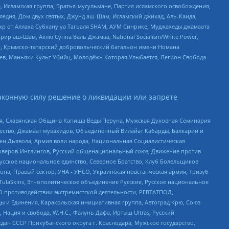
 Исламская группа, Братья-мусульмане, Партия исламского освобождения,
едия, Дом двух святых, Джунд аш-Шам, Исламский джихад, Аль-Каида,
жр от Аллаха Субхану уа Тагьаля SHAM, АУМ Синрике, Муджахеды джамаата
рир аш-Шам, Ахлю Сунна Валь Джамаа, National Socialism/White Power,
рг, Крымско-татарский добровольческий батальон имени Номана
оев, Маньяки Культ Убийц, Молодёжь Которая Улыбается, Легион Свобода
аконную силу решение о ликвидации или запрете
ья, Славянская Община Капища Веды Перуна, Мужская Духовная Семинария
щество, Джамаат мувахидов, Объединенный Вилайат Кабарды, Балкарии и
ден Дьявола, Армия воли народа, Национальная Социалистическая
роверов-Инглингов, Русский общенациональный союз, Движение против
усское национальное единство, Северное Братство, Клуб Болельщиков
а, Правый сектор, УНА - УНСО, Украинская повстанческая армия, Тризуб
 TulaSkins, Этнополитическое объединение Русские, Русское национальное
О противодействии экстремистской деятельности, РЕВТАТПОД,
ы и Единения, Каракольская инициативная группа, Автоград Крю, Союз
 Нация и свобода, W.H.С., Фалунь Дафа, Иртыш Ultras, Русский
ан СССР Прикубанского округа г. Краснодара, Мужское государство,