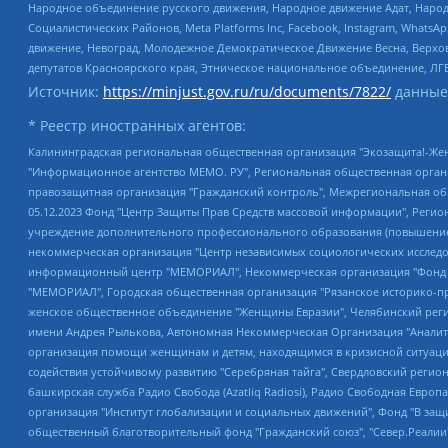
Народное объединение русского движения, Народное движение Адат, Народ
Социалистических Районов, Meta Platforms Inc, Facebook, Instagram, Wha
движение, Невоград, Молодежное Демократическое Движение Весна, Верхов
депутатов Красноярского края, Этническое национальное объединение, ЛГ
Источник:
https://minjust.gov.ru/ru/documents/7822/
данные
* Реестр иностранных агентов:
Калининградская региональная общественная организация "Экозащита!-Женсовет", Фонд содействия защите прав и свобод граждан "Общественный вердикт", Фонд "Институт Развития Свободы Информации", Частное учреждение "Информационное агентство МЕМО. РУ", Региональная общественная организация "Общественная комиссия по сохранению наследия академика Сахарова", Фонд поддержки свободы прессы, Санкт-Петербургская общественная правозащитная организация "Гражданский контроль", Межрегиональная общественная организация "Информационно-просветительский центр "Мемориал", Региональный Фонд "Центр Защиты Прав Средств Массовой Информации", с 05.12.2023 Фонд "Центр Защиты Прав Средств массовой информации", Региональная общественная благотворительная организация помощи беженцам и мигрантам "Гражданское содействие", Негосударственное образовательное учреждение дополнительного профессионального образования (повышение квалификации) специалистов "АКАДЕМИЯ ПО ПРАВАМ ЧЕЛОВЕКА", Свердловская региональная общественная организация "Сутяжник", Автономная некоммерческая организация "Центр независимых социологических исследований", Союз общественных объединений "Российский исследовательский центр по правам человека", Региональное общественное учреждение научно-информационный центр "МЕМОРИАЛ", Некоммерческая организация "Фонд защиты гласности", Автономная некоммерческая организация "Институт прав человека", Городская общественная организация "Екатеринбургское общество "МЕМОРИАЛ", Городская общественная организация "Рязанское историко-просветительское и правозащитное общество "Мемориал" (Рязанский Мемориал), Челябинский региональный орган общественной самодеятельности – женское общественное объединение "Женщины Евразии", Челябинский региональный орган общественной самодеятельности "Уральская правозащитная группа", Фонд содействия защите здоровья и социальной справедливости имени Андрея Рылькова, Автономная Некоммерческая Организация "Аналитический Центр Юрия Левады", Автономная некоммерческая организация социальной поддержки населения "Проект Апрель", Региональная общественная организация помощи женщинам и детям, находящимся в кризисной ситуации "Информационно-методический центр "Анна", Фонд содействия развитию массовых коммуникаций и правовому просвещению "Так-так-Так", Фонд содействия устойчивому развитию "Серебряная тайга", Свердловский региональный общественный фонд социальных проектов "Новое время", "Idel.Реалии", Кавказ.Реалии, Крым.Реалии, Телеканал Настоящее Время, Татаро-башкирская служба Радио Свобода (Azatliq Radiosi), Радио Свободная Европа/Радио Свобода (PCE/PC), "Сибирь.Реалии", "Фактограф", Благотворительный фонд помощи осужденным и их семьям, Автономная некоммерческая организация "Институт глобализации и социальных движений", Фонд "В защиту прав заключенных", Частное учреждение "Центр поддержки и содействия развитию средств массовой информации", Пензенский региональный общественный благотворительный фонд "Гражданский союз", "Север.Реалии", Некоммерческая организация Фонд "Правовая инициатива", Общество с ограниченной ответственностью "Радио Свободная Европа/Радио Свобода", Чешское информационное агентство "MEDIUM-ORIENT", Красноярская региональная общественная организация "Мы против СПИДа", Камалягин Денис Николаевич, Маркелов Сергей Евгеньевич, Пономарев Лев Александрович, Савицкая Людмила Алексеевна, Автоно