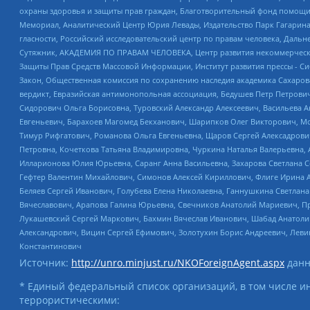
охраны здоровья и защиты прав граждан, Благотворительный фонд помощи ос
Мемориал, Аналитический Центр Юрия Левады, Издательство Парк Гагарина
гласности, Российский исследовательский центр по правам человека, Даль
Сутяжник, АКАДЕМИЯ ПО ПРАВАМ ЧЕЛОВЕКА, Центр развития некоммерческих
Защиты Прав Средств Массовой Информации, Институт развития прессы - Си
Закон, Общественная комиссия по сохранению наследия академика Сахаров
вердикт, Евразийская антимонопольная ассоциация, Бедушев Петр Петрови
Сидорович Ольга Борисовна, Туровский Александр Алексеевич, Васильева А
Евгеньевич, Барахоев Магомед Бекханович, Шарипков Олег Викторович, М
Тимур Рифгатович, Романова Ольга Евгеньевна, Щаров Сергей Алексадрови
Петровна, Кочеткова Татьяна Владимировна, Чуркина Наталья Валерьевна, 
Илларионова Юлия Юрьевна, Саранг Анна Васильевна, Захарова Светлана 
Гефтер Валентин Михайлович, Симонов Алексей Кириллович, Флиге Ирина 
Беляев Сергей Иванович, Голубева Елена Николаевна, Ганнушкина Светлана
Вячеславович, Арапова Галина Юрьевна, Свечников Анатолий Мариевич, П
Лукашевский Сергей Маркович, Бахмин Вячеслав Иванович, Шабад Анатоли
Александрович, Вицин Сергей Ефимович, Золотухин Борис Андреевич, Леви
Константинович
Источник:
http://unro.minjust.ru/NKOForeignAgent.aspx
данн
* Единый федеральный список организаций, в том числе и
террористическими: