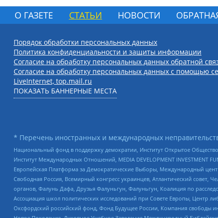
О ГАЗЕТЕ
СТАТЬИ
НОВОСТИ
ОБРАТНА
Порядок обработки персональных данных
Политика конфиденциальности и защиты информации
Согласие на обработку персональных данных обратной свя
Согласие на обработку персональных данных с помощью се
LiveInternet, top.mail.ru
ПОКАЗАТЬ БАННЕРНЫЕ МЕСТА
* Перечень иностранных и международных неправительств
Национальный фонд в поддержку демократии, Институт Открытое Общество
Институт Международных Отношений, MEDIA DEVELOPMENT INVESTMENT FUND,
Европейская Платформа за Демократические Выборы, Международный цент
Свободная Россия, Всемирный конгресс украинцев, Атлантический совет, Ч
органов, Фалунь Дафа, Друзья Фалуньгун, Фалуньгун, Коалиция по рассле
Ассоциация школ политических исследований при Совете Европы, Центр ли
Оксфордский российский фонд, Фонд Будущее России, Компания свободы ин
Новое Поколение, Духовное Учебное Заведение Международный Библейский