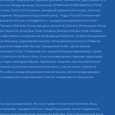
ий Институт Международных Отношений, КРИМСЬКА ПРАВОЗАХИСНА ГРУПА,
стонии, Calvert 22 Foundation, Канадский украинский конгресс, Институт
ждение, Всеукраинский духовный центр , Риддл, Русский антивоенный
ародов ПостРоссии, Солидарность с гражданским движением в России –
в Тисима и Хабомаи, Съезд народных депутатов, Гринпис Интернешнл, Фонд
ека Чернигов, Фонд Дом Прав Человека, Белорусский дом прав человека
нтр европейских исследований им Вилфрида Мартенса, Сетевое объединение
Чам Финланд, Гудзоновский институт, Фонд Демократического Развития,
актатов Свидетелей Иеговы, Гражданский Совет, Центр анализа
астоящая Россия, Глобальная сеть журналистов-расследователей, Служба
a Asocicion de Rusos Libres, Союз за возвращение Северных территорий,
еста, Радио Свободная Европа, Германское общество изучения Восточной
ouncils for International Education, Cultural Vistas, Institute of
, Российско-канадский демократический альянс, Школа международных
е антивоенное сопротивление, Комитет независимости Ингушетии,
ты прав граждан Штаб, Институт права и публичной политики, Фонд
инициатива, Гражданский Союз, Хасдей Ерушалаим, Центр поддержки и
социально-информационных инициатив Действие, Благотворительный фонд