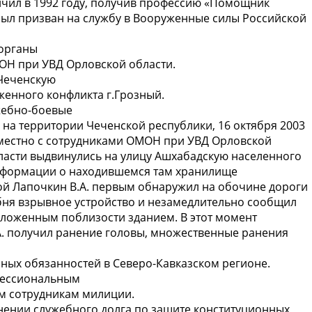
чил в 1992 году, получив профессию «Помощник
 был призван на службу в Вооруженные силы Российской
 органы
ОН при УВД Орловской области.
Чеченскую
женного конфликта г.Грозный.
жебно-боевые
на территории Чеченской республики, 16 октября 2003
вместно с сотрудниками ОМОН при УВД Орловской
бласти выдвинулись на улицу Ашхабадскую населенного
нформации о находившемся там хранилище
кой Лапочкин В.А. первым обнаружил на обочине дороги
ня взрывное устройство и незамедлительно сообщил
оложенным поблизости зданием. В этот момент
А. получил ранение головы, множественные ранения
бных обязанностей в Северо-Кавказском регионе.
фессиональным
м сотрудникам милиции.
лнении служебного долга по защите конституционных