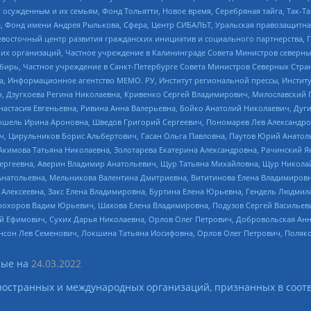
ужденным и их семьям, Фонд Тольятти, Новое время, Серебряная тайга, Так-Так-
, Фонд имени Андрея Рылькова, Сфера, Центр СИБАЛЬТ, Уральская правозащитна
невосточный центр развития гражданских инициатив и социального партнерства, 
 организаций, Частное учреждение в Калининграде Совета Министров северных 
бирь, Частное учреждение в Санкт-Петербурге Совета Министров Северных Стра
а, Информационное агентство МЕМО. РУ, Институт региональной прессы, Инсти
ч, Дзугкоева Регина Николаевна, Кривенко Сергей Владимирович, Милославски
настасия Евгеньевна, Ривина Анна Валерьевна, Бойко Анатолий Николаевич, Дуг
ошель Ирина Ароновна, Шведов Григорий Сергеевич, Пономарев Лев Александро
ч, Цирульников Борис Альбертович, Гасан Ольга Павловна, Паутов Юрий Анато
Акимова Татьяна Николаевна, Золотарева Екатерина Александровна, Рачинский Я
Сергеевна, Аверин Владимир Анатольевич, Щур Татьяна Михайловна, Щур Никола
Анатольевна, Мельникова Валентина Дмитриевна, Вититинова Елена Владимировн
 Алексеевна, Закс Елена Владимировна, Буртина Елена Юрьевна, Гендель Людмил
рохоров Вадим Юрьевич, Шахова Елена Владимировна, Подузов Сергей Васильеви
й Ефимович, Сухих Дарья Николаевна, Орлов Олег Петрович, Добровольская Анн
нсон Лев Семенович, Локшина Татьяна Иосифовна, Орлов Олег Петрович, Поляк
ые на
24.03.2022
ностранных и международных организаций, признанных в соотв