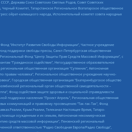
СССР, Держава Союз Советских Светлых Родов, Совет Советских
в, Черный Комитет, Татарстанское Региональное Всетатарское общественное
гресс ойрат-калмыцкого народа, Исполнительный комитет совета народных
евосточное общественное движение "Маяк", Санкт-Петербургская ЛГБТ-инициативная группа "Выход", Инициативная группа ЛГБТ+ "Реверс", Алексеев Андрей Викторович, Бекбулатова Таисия Львовна, Беляев Иван Михайлович, Владыкина Елена Сергеевна, Гельман Марат Александрович, Никульшина Вероника Юрьевна, Толоконникова Надежда Андреевна, Шендерович Виктор Анатольевич, Общество с ограниченной ответственностью "Данное сообщение", Общество с ограниченной ответственностью Издательский дом "Новая глава", Айнбиндер Александра Александровна, Московский комьюнити-центр для ЛГБТ+инициатив, Благотворительный фонд развития филантропии, Deutsche Welle (Германия, Kurt-Schumacher-Strasse 3, 53113 Bonn), Борзунова Мария Михайловна, Воробьев Виктор Викторович, Голубева Анна Львовна, Константинова Алла Михайловна, Малкова Ирина Владимировна, Мурадов Мурад Абдулгалимович, Осетинская Елизавета Николаевна, Понасенков Евгений Николаевич, Ганапольский Матвей Юрьевич, Киселев Евгений Алексеевич, Борухович Ирина Григорьевна, Дремин Иван Тимофеевич, Дубровский Дмитрий Викторович, Красноярская региональная общественная организация поддержки и развития альтернативных образовательных технологий и межкультурных коммуникаций "ИНТЕРРА", Маяковская Екатерина Алексеевна, Фейгин Марк Захарович, Филимонов Андрей Викторович, Дзугкоева Регина Николаевна, Доброхотов Роман Александрович, Дудь Юрий Александрович, Елкин Сергей Владимирович, Кругликов Кирилл Игоревич, Сабунаева Мария Леонидовна, Семенов Алексей Владимирович, Шаинян Карен Багратович, Шульман Екатерина Михайловна, Асафьев Артур Валерьевич, Вахштайн Виктор Семенович, Венедиктов Алексей Алексеевич, Лушникова Екатерина Евгеньевна, Волков Леонид Михайлович, Невзоров Александр Глебович, Пархоменко Сергей Борисович, Сироткин Ярослав Николаевич, Кара-Мурза Владимир Владимирович, Баранова Наталья Владимировна, Гозман Леонид Яковлевич, Кагарлицкий Борис Юльевич, Климарев Михаил Валерьевич, Милов Владимир Станиславович, Автономная некоммерческая организация Краснодарский центр современного искусства "Типография", Моргенштерн Алишер Тагирович, Соболь Любовь Эдуардовна, Общество с ограниченной ответственностью "ЛИЗА НОРМ", Каспаров Гарри Кимович, Ходорковский Михаил Борисович, Общество с ограниченной ответственностью "Апрельские тезисы", Данилович Ирина Брониславовна, Кашин Олег Владимирович, Петров Николай Владимирович, Пивоваров Алексей Владимирович, Соколов Михаил Владимирович, Цветкова Юлия Владимировна, Чичваркин Евгений Александрович, Комитет против пыток/Команда против пыток, Общество с ограниченной ответственностью "Первый научный", Общество с ограниченной ответственностью "Вертолет и ко", Белоцерковская Вероника Борисовна, Кац Максим Евгеньевич, Лазарева Татьяна Юрьевна, Шаведдинов Руслан Табризович, Яшин Илья Валерьевич, Общество с ограниченной ответственностью "Иноагент ААВ", Алешковский Дмитрий Петрович, Альбац Евгения Марковна, Быков Дмитрий Львович, Галямина Юлия Евгеньевна, Лойко Сергей Леонидович, Мартынов Кирилл Константинович, Медведев Сергей Александрович, Крашенинников Федор Геннадиевич, Гордеева Катерина Вл