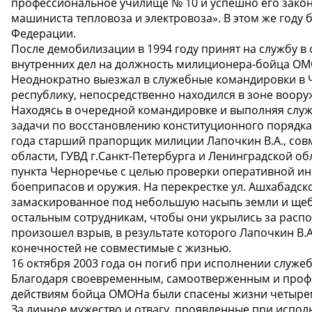
профессиональное училище № 10 и успешно его закон
машиниста тепловоза и электровоза». В этом же году
Федерации.
После демобилизации в 1994 году принят на службу в
внутренних дел на должность милиционера-бойца ОМ
Неоднократно выезжал в служебные командировки в 
республику, непосредственно находился в зоне воору
Находясь в очередной командировке и выполняя слу
задачи по восстановлению конституционного порядка 
года старший прапорщик милиции Лапочкин В.А., со
области, ГУВД г.Санкт-Петербурга и Ленинградской о
пункта Черноречье с целью проверки оперативной и
боеприпасов и оружия. На перекрестке ул. Ашхабадс
замаскированное под небольшую насыпь земли и щеб
остальным сотрудникам, чтобы они укрылись за расп
произошел взрыв, в результате которого Лапочкин В.
конечностей не совместимые с жизнью.
16 октября 2003 года он погиб при исполнении служе
Благодаря своевременным, самоотверженным и про
действиям бойца ОМОНа были спасены жизни четыре
За личное мужество и отвагу, проявленные при испо