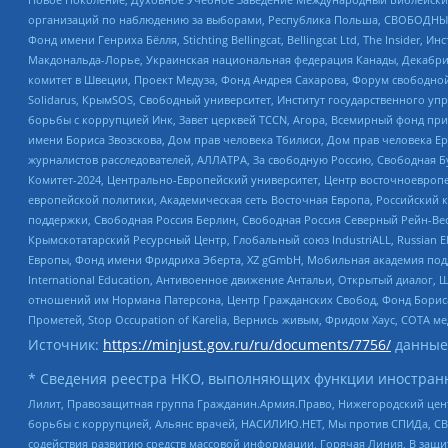
организаций по наблюдению за выборами, Республика Польша, СВОБОДНЫЙ
Фонд имени Генриха Бёлля, Stichting Bellingcat, Bellingcat Ltd, The Inside
Макдональда-Лорье, Украинская национальная федерация Канады, Декабрис
комитет в Швеции, Проект Медуза, Фонд Андрея Сахарова, Форум свободной 
Solidarus, КрымSOS, Свободный университет, Институт государственного у
борьбы с коррупцией Инк, Завет церквей TCCN, Агора, Всемирный фонд при
имени Бориса Звозскова, Дом прав человека Тбилиси, Дом прав человека Ер
журналистов расследователей, АЛЛАТРА, За свободную Россию, Свободная Б
Комитет-2024, Центрально-Европейский университет, Центр восточноевроп
европейской политики, Академическая сеть Восточная Европа, Российский к
поддержки, Свободная Россия Берлин, Свободная Россия Северный Рейн-Вест
Крымскотатарский Ресурсный Центр, Глобальный союз IndustriALL, Russian E
Европы, Фонд имени Фридриха Эберта, XZ gGmbH, Мобильная академия поддержк
International Education, Антивоенное движение Антальи, Открытый диало
отношений им Нормана Патерсона, Центр Гражданских Свобод, Фонд Бориса
Прометей, Stop Occupation of Karelia, Вернись живым, Фридом Хаус, СОТА 
Источник:
https://minjust.gov.ru/ru/documents/7756/
данные
* Сведения реестра НКО, выполняющих функции иностранн
Лилит, Правозащитная группа Гражданин.Армия.Право, Нижегородский цент
борьбы с коррупцией, Альянс врачей, НАСИЛИЮ.НЕТ, Мы против СПИДа, СВЕ
содействия развитию средств массовой информации, Горячая Линия, В защ