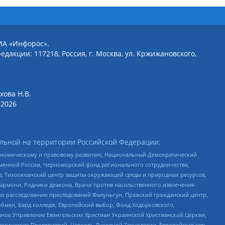
ИА «Инфорос».
едакции: 117218, Россия, г. Москва, ул. Кржижановского,
хова Н.В.
2026
льной на территории Российской Федерации:
кономическому и правовому развитию, Национальный Демократический
менной России, Черноморский фонд регионального сотрудничества,
, Тихоокеанский центр защиты окружающей среды и природных ресурсов,
 Хармони, Родники дракона, Врачи против насильственного извлечения
по расследованию преследований Фалуньгун, Пражский гражданский центр,
бмен, Бард колледж, Европейский выбор, Фонд Ходорковского,
ное Управление Евангельских Христиан Украинской Христианской Церкви,
огических Предприятий, Церковь Духовной Технологии, Европейская сеть