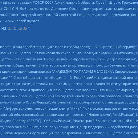
ный совет граждан РСФСР СССР Архангельской области, Проект Штурм, Граждане 
tsApp, СИЧ-С14, Добровольческое Движение Организации украинских националисто
ный Совет Татарской Автономной Советской Социалистической Республики, Кон
БТ, Я.МЫ Сергей Фургал
 на
03.05.2024
мная некоммерческая организация "Центр по работе с проблемой насилия "НАСИЛИЮ.НЕТ", Межрегиональный профессиональный союз работников здравоохранения "Альянс врачей", Юридическое лицо, зарегистрированное в Латвийской Республике, SIA "Medusa Project" (регистрационный номер 40103797863, дата регистрации 10.06.2014), Некоммерческая организация "Фонд по борьбе с коррупцией", Автономная некоммерческая организация "Институт права и публичной политики", Баданин Роман Сергеевич, Гликин Максим Александрович, Железнова Мария Михайловна, Лукьянова Юлия Сергеевна, Маетная Елизавета Витальевна, Маняхин Петр Борисович, Чуракова Ольга Владимировна, Ярош Юлия Петровна, Юридическое лицо "The Insider SIA", зарегистрированное в Риге, Латвийская Республика (дата регистрации 26.06.2015), являющееся администратором доменного имени интернет-издания "The Insider SIA", https://theins.ru, Постернак Алексей Евгеньевич, Рубин Михаил Аркадьевич, Анин Роман Александрович, Юридическое лицо Istories fonds, зарегистрированное в Латвийской Республике (регистрационный номер 50008295751, дата регистрации 24.02.2020), Великовский Дмитрий Александрович, Долинина Ирина Николаевна, Мароховская Алеся Алексеевна, Шлейнов Роман Юрьевич, Шмагун Олеся Валентиновна, Общество с ограниченной ответственностью "Альтаир 2021", Общество с ограниченной ответственностью "Вега 2021", Общество с ограниченной ответственностью "Главный редактор 2021", Общество с ограниченной ответственностью "Ромашки монолит", Важенков Артем Валерьевич, Ивановская областная общественная организация "Центр гендерных исследований", Гурман Юрий Альбертович, Медиапроект "ОВД-Инфо", Егоров Владимир Владимирович, Жилинский Владимир Александрович, Общество с ограниченной ответственностью "ЗП", Иванова София Юрьевна, Карезина Инна Павловна, Кильтау Екатерина Викторовна, Петров Алексей Викторович, Пискунов Сергей Евгеньевич, Смирнов Сергей Сергеевич, Тихонов Михаил Сергеевич, Общество с ограниченной ответственностью "ЖУРНАЛИСТ-ИНОСТРАННЫЙ АГЕНТ", Арапова Галина Юрьевна, Вольтская Татьяна Анатольевна, Американская компания "Mason G.E.S. Anonymous Foundation" (США), являющаяся владельцем интернет-издания https://mnews.world/, Компания "Stichting Bellingcat", зарегистрированная в Нидерландах (дата регистрации 11.07.2018), Захаров Андрей Вячеславович, Клепиковская Екатерина Дмитриевна, Общество с ограниченной ответственностью "МЕМО", Перл Роман Александрович, Симонов Евгений Алексеевич, Соловьева Елена Анатольевна, Сотников Даниил Владимирович, Сурначева Елизавета Дмитриевна, Автономная некоммерческая организация по защите прав человека и информированию населения "Якутия – Наше Мнение", Общество с ограниченной ответственностью "Москоу диджитал медиа", с 26.01.2023 Общество с ограниченной ответственностью "Чайка Белые сады", Ветошкина Валерия Валерьевна, Заговора Максим Александрович, Межрегиональное общественное движение "Российская ЛГБТ - сеть", Оленичев Максим Владимирович, Павлов Иван Юрьевич, Скворцова Елена Сергеевна, Общество с ограниченной ответственностью "Как бы инагент", Кочетков Игорь Викторович, Общество с ограниченной ответственностью "Честные выборы", Еланчик Олег Александрович, Общество с ограниченной ответственностью "Нобелевский призыв", Гималова Регина Эмилевна, Григорьев Андрей Валерьевич, Григорьева Алина Александровна, Ассоциация по содействию защите прав призывников, альтернативнослужащих и военнослужащих "Правозащитная группа "Гражданин.Армия.Право", Хисамова Регина Фаритовна, Автономная некоммерческая организация по реализации социально-правовых программ "Лилит", Дальн