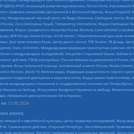
 ИДЕЛЬ-УРАЛ, Ассоциация развития журналистики, IStories fonds, Королевск
r, Институт правовой инициативы Центральной и Восточной Европы, Фонд Открытой Э
ты, Международный научный центр им Вудро Вильсона, Свободная пресса, Возро
России, Лига Свободных Наций, Transparеncy International, Форум Свободных Н
правления, Форум гражданского общества Россия, Беллона, Союз жителей острово
роды, BDR Novaja Gazeta-Europe, Алтай проект, Образовательный дом прав челов
еван, Дом прав человека Крым, Центр дикого лосося, TVR Studios, ТВ Дождь, Це
урятия, Uralic, UnKremlin, Международная федерация транспортных рабочих, Ист
ейских и международных исследований, Общество Сторожевой башни, Библии и тр
омитет действия, РЭНД корпорейшн, Русская Америка за демократию в России, Н
фалия, Фонд глобальной помощи, Антивоенный комитет России, Russie-Libertes, L
lection Monitor, Article 19, Мнение медиа, Федерация анархического черного кр
и гендерной демократии и миротворчества, Форум имени Льва Копелева, American C
г, Школа международных отношений и государственной политики им Питера Мунка
 Немцова за Свободу, Фонд имени Фридриха Науманна за свободу, Феминистско
медиа, Либерально-демократическая Лига Украины
 на
13.05.2024
ого агента:
р немецкой и европейской культуры, Центр гендерных исследований, Фонд защи
ЧА, Гуманитарное действие, Открытый Петербург, Лига Избирателей, Правовая 
иту прав заключенных, Институт глобализации и социальных движений, Центр 