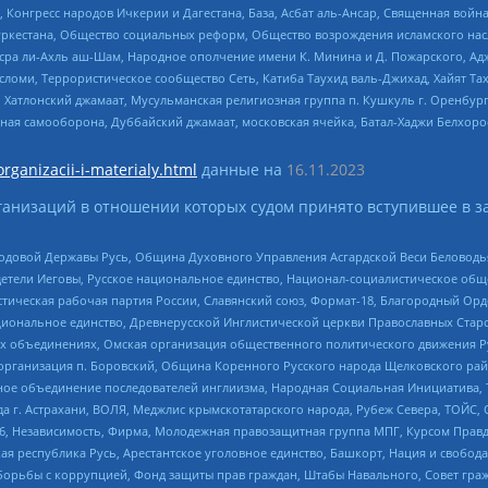
нгресс народов Ичкерии и Дагестана, База, Асбат аль-Ансар, Священная война,
уркестана, Общество социальных реформ, Общество возрождения исламского насл
Нусра ли-Ахль аш-Шам, Народное ополчение имени К. Минина и Д. Пожарского, Ад
сломи, Террористическое сообщество Сеть, Катиба Таухид валь-Джихад, Хайят Тах
, Хатлонский джамаат, Мусульманская религиозная группа п. Кушкуль г. Оренбу
ная самооборона, Дуббайский джамаат, московская ячейка, Батал-Хаджи Белхор
organizacii-i-materialy.html
данные на
16.11.2023
анизаций в отношении которых судом принято вступившее в з
 Родовой Державы Русь, Община Духовного Управления Асгардской Веси Беловод
детели Иеговы, Русское национальное единство, Национал-социалистическое об
истическая рабочая партия России, Славянский союз, Формат-18, Благородный Ор
ациональное единство, Древнерусской Инглистической церкви Православных Ста
ных объединениях, Омская организация общественного политического движения Р
рганизация п. Боровский, Община Коренного Русского народа Щелковского район
гиозное объединение последователей инглиизма, Народная Социальная Инициатива,
 г. Астрахани, ВОЛЯ, Меджлис крымскотатарского народа, Рубеж Севера, ТОЙС, 
6, Независимость, Фирма, Молодежная правозащитная группа МПГ, Курсом Правд
ая республика Русь, Арестантское уголовное единство, Башкорт, Нация и свобода,
орьбы с коррупцией, Фонд защиты прав граждан, Штабы Навального, Совет гражд