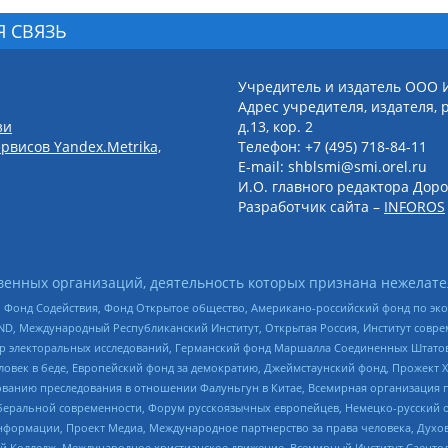
Я СВЯЗЬ
Учредитель и издатель ООО 
Адрес учредителя, издателя, р
зи
д.13, кор. 2
рвисов Yandex.Metrika,
Телефон: +7 (495) 718-84-11
E-mail: shblsmi@smi.orel.ru
И.О. главного редактора Доро
Разработчик сайта –
INFOROS
енных организаций, деятельность которых признана нежелате
 Фонд Содействия, Фонд Открытое общество, Американо-российский фонд по э
 Международный Республиканский Институт, Открытая Россия, Институт совре
р электоральных исследований, Германский фонд Маршалла Соединенных Штатов
еловек в беде, Европейский фонд за демократию, Джеймстаунский фонд, Прожект
дованию преследования в отношении Фалуньгун в Китае, Всемирная организация 
беральной современности, Форум русскоязычных европейцев, Немецко-русский о
формации, Проект Медиа, Международное партнерство за права человека, Духов
 Колледж, Международное христианское движение, Всемирный Институт Саентол