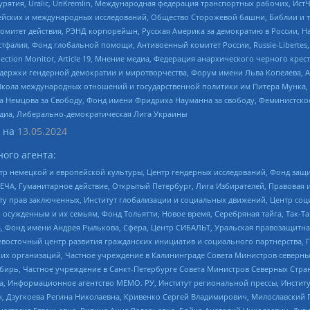
урятия, Uralic, UnKremlin, Международная федерация транспортных рабочих, Ист
ейских и международных исследований, Общество Сторожевой башни, Библии и тр
омитет действия, РЭНД корпорейшн, Русская Америка за демократию в России, Н
фалия, Фонд глобальной помощи, Антивоенный комитет России, Russie-Libertes, L
lection Monitor, Article 19, Мнение медиа, Федерация анархического черного кр
и гендерной демократии и миротворчества, Форум имени Льва Копелева, American C
г, Школа международных отношений и государственной политики им Питера Мунка
 Немцова за Свободу, Фонд имени Фридриха Науманна за свободу, Феминистско
медиа, Либерально-демократическая Лига Украины
 на
13.05.2024
ого агента:
р немецкой и европейской культуры, Центр гендерных исследований, Фонд защи
ЧА, Гуманитарное действие, Открытый Петербург, Лига Избирателей, Правовая 
иту прав заключенных, Институт глобализации и социальных движений, Центр 
ужденным и их семьям, Фонд Тольятти, Новое время, Серебряная тайга, Так-Так-
, Фонд имени Андрея Рылькова, Сфера, Центр СИБАЛЬТ, Уральская правозащитна
невосточный центр развития гражданских инициатив и социального партнерства, 
 организаций, Частное учреждение в Калининграде Совета Министров северных 
бирь, Частное учреждение в Санкт-Петербурге Совета Министров Северных Стра
а, Информационное агентство МЕМО. РУ, Институт региональной прессы, Инсти
ч, Дзугкоева Регина Николаевна, Кривенко Сергей Владимирович, Милославски