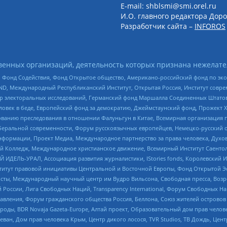
E-mail: shblsmi@smi.orel.ru
И.О. главного редактора Доро
Разработчик сайта –
INFOROS
енных организаций, деятельность которых признана нежелате
 Фонд Содействия, Фонд Открытое общество, Американо-российский фонд по э
 Международный Республиканский Институт, Открытая Россия, Институт совре
р электоральных исследований, Германский фонд Маршалла Соединенных Штатов
еловек в беде, Европейский фонд за демократию, Джеймстаунский фонд, Прожект
дованию преследования в отношении Фалуньгун в Китае, Всемирная организация 
беральной современности, Форум русскоязычных европейцев, Немецко-русский о
формации, Проект Медиа, Международное партнерство за права человека, Духов
 Колледж, Международное христианское движение, Всемирный Институт Саентол
 ИДЕЛЬ-УРАЛ, Ассоциация развития журналистики, IStories fonds, Королевск
r, Институт правовой инициативы Центральной и Восточной Европы, Фонд Открытой Э
ты, Международный научный центр им Вудро Вильсона, Свободная пресса, Возро
России, Лига Свободных Наций, Transparеncy International, Форум Свободных Н
правления, Форум гражданского общества Россия, Беллона, Союз жителей острово
роды, BDR Novaja Gazeta-Europe, Алтай проект, Образовательный дом прав челов
еван, Дом прав человека Крым, Центр дикого лосося, TVR Studios, ТВ Дождь, Це