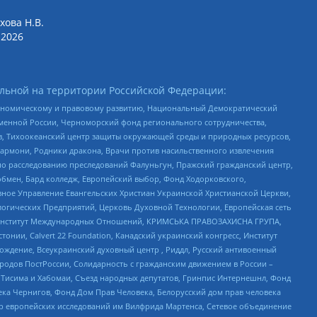
хова Н.В.
2026
льной на территории Российской Федерации:
кономическому и правовому развитию, Национальный Демократический
менной России, Черноморский фонд регионального сотрудничества,
, Тихоокеанский центр защиты окружающей среды и природных ресурсов,
 Хармони, Родники дракона, Врачи против насильственного извлечения
по расследованию преследований Фалуньгун, Пражский гражданский центр,
бмен, Бард колледж, Европейский выбор, Фонд Ходорковского,
ное Управление Евангельских Христиан Украинской Христианской Церкви,
огических Предприятий, Церковь Духовной Технологии, Европейская сеть
ий Институт Международных Отношений, КРИМСЬКА ПРАВОЗАХИСНА ГРУПА,
стонии, Calvert 22 Foundation, Канадский украинский конгресс, Институт
ждение, Всеукраинский духовный центр , Риддл, Русский антивоенный
ародов ПостРоссии, Солидарность с гражданским движением в России –
в Тисима и Хабомаи, Съезд народных депутатов, Гринпис Интернешнл, Фонд
ека Чернигов, Фонд Дом Прав Человека, Белорусский дом прав человека
нтр европейских исследований им Вилфрида Мартенса, Сетевое объединение