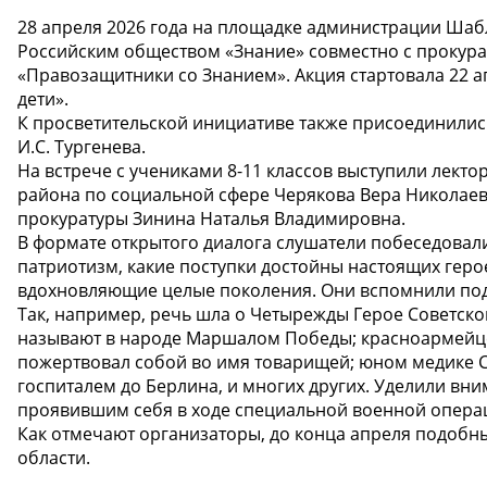
28 апреля 2026 года на площадке администрации Шаб
Российским обществом «Знание» совместно с прокура
«Правозащитники со Знанием». Акция стартовала 22 а
дети».
К просветительской инициативе также присоединилис
И.С. Тургенева.
На встрече с учениками 8-11 классов выступили лект
района по социальной сфере Черякова Вера Николае
прокуратуры Зинина Наталья Владимировна.
В формате открытого диалога слушатели побеседовали
патриотизм, какие поступки достойны настоящих героев
вдохновляющие целые поколения. Они вспомнили под
Так, например, речь шла о Четырежды Герое Советско
называют в народе Маршалом Победы; красноармейце,
пожертвовал собой во имя товарищей; юном медике
госпиталем до Берлина, и многих других. Уделили в
проявившим себя в ходе специальной военной опера
Как отмечают организаторы, до конца апреля подобн
области.