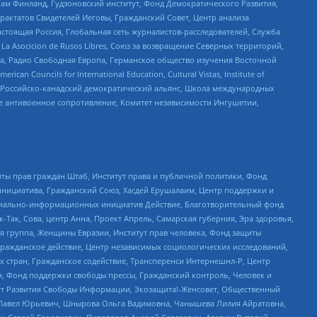
Чам Финланд, Гудзоновский институт, Фонд Демократического Развития,
актатов Свидетелей Иеговы, Гражданский Совет, Центр анализа
астоящая Россия, Глобальная сеть журналистов-расследователей, Служба
a Asocicion de Rusos Libres, Союз за возвращение Северных территорий,
еста, Радио Свободная Европа, Германское общество изучения Восточной
ouncils for International Education, Cultural Vistas, Institute of
, Российско-канадский демократический альянс, Школа международных
е антивоенное сопротивление, Комитет независимости Ингушетии,
ты прав граждан Штаб, Институт права и публичной политики, Фонд
инициатива, Гражданский Союз, Хасдей Ерушалаим, Центр поддержки и
социально-информационных инициатив Действие, Благотворительный фонд
Так, Сова, центр Анна, Проект Апрель, Самарская губерния, Эра здоровья,
я группа, Женщины Евразии, Институт прав человека, Фонд защиты
Гражданское действие, Центр независимых социологических исследований,
стран, Гражданское содействие, Трансперенси Интернешнл-Р, Центр
н, Фонд поддержки свободы прессы, Гражданский контроль, Человек и
тут Развития Свободы Информации, Экозащита!-Женсовет, Общественный
й Павел Юрьевич, Шнырова Ольга Вадимовна, Чанышева Лилия Айратовна,