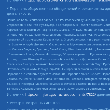
Источник:
http://nac.gov.ru/terroristicheskie-i-ekstremistskie-
* Перечень общественных объединений и религиозных орг
деятельности:
Национал-большевистская партия, ВЕК РА, Рада земли Кубанской Духовно
Староверов-Инглингов, Нурджулар, К Богодержавию, Таблиги Джамаат, Сви
Карачая, Союз славян, Ат-Такфир Валь-Хиджра, Пит Буль, Национал-социал
Инициатива города Череповца, Духовно-Родовая Держава Русь, Русское н
нелегальной иммиграции, Кровь и Честь, О свободе совести и о религиоз
Футбольного Клуба Динамо, Файзрахманисты, Мусульманская религиозная о
им. Степана Бандеры, Братство, Белый Крест, Misanthropic division, Рели
объединение Атака, Мечеть Мирмамеда, Община Коренного Русского народа
Артподготовка, Штольц, В честь иконы Божией Матери Державная, Сектор 1
Славянских Сил Руси, Алля-Аят, Благотворительный пансионат Ак Умут, Русск
Патриотический клуб-Новокузнецк/РПК, Сибирский державный союз, Фонд б
Народное объединение русского движения, Народное движение Адат, Народ
Социалистических Районов, Meta Platforms Inc, Facebook, Instagram, Wha
движение, Невоград, Молодежное Демократическое Движение Весна, Верхов
депутатов Красноярского края, Этническое национальное объединение, ЛГ
Источник:
https://minjust.gov.ru/ru/documents/7822/
данные
* Реестр иностранных агентов:
Калининградская региональная общественная организация "Экозащита!-Женсовет", Фонд содействия защите прав и свобод граждан "Общественный вердикт", Фонд "Институт Развития Свободы Информации", Частное учреждение "Информационное агентство МЕМО. РУ", Региональная общественная организация "Общественная комиссия по сохранению наследия академика Сахарова", Фонд поддержки свободы прессы, Санкт-Петербургская общественная правозащитная организация "Гражданский контроль", Межрегиональная общественная организация "Информационно-просветительский центр "Мемориал", Региональный Фонд "Центр Защиты Прав Средств Массовой Информации", с 05.12.2023 Фонд "Центр Защиты Прав Средств массовой информации", Региональная общественная благотворительная организация помощи беженцам и мигрантам "Гражданское содействие", Негосударственное образовательное учреждение дополнительного профессионального образования (повышение квалификации) специалистов "АКАДЕМИЯ ПО ПРАВАМ ЧЕЛОВЕКА", Свердловская региональная общественная организация "Сутяжник", Автономная некоммерческая организация "Центр независимых социологических исследований", Союз общественных объединений "Российский исследовательский центр по правам человека", Региональное общественное учреждение научно-информационный центр "МЕМОРИАЛ", Некоммерческая организация "Фонд защиты гласности", Автономная некоммерческая организация "Институт прав человека", Городская общественная организация "Екатеринбургское общество "МЕМОРИАЛ", Городская общественная организация "Рязанское историко-просветительское и правозащитное общество "Мемориал" (Рязанский Мемориал), Челябинский региональный орган общественной самодеятельности – женское общественное объединение "Женщины Евразии", Челябинский региональный орган общественной самодеятельности "Уральская правозащитная группа", Фонд содействия защите здоровья и социальной справедливости имени Андрея Рылькова, Автономная Некоммерческая Организация "Аналитический Центр Юрия Левады", Автономная некоммерческая организация социальной поддержки населения "Проект Апрель", Региональная общественная организация помощи женщинам и детям, находящимся в кризисной ситуации "Информационно-методический центр "Анна", Фонд содействия развитию массовых коммуникаций и правовому просвещению "Так-так-Так", Фонд содействия устойчивому развитию "Серебряная тайга", Свердловский региональный общественный фонд социальных проектов "Новое время", "Idel.Реалии", Кавказ.Реалии, Крым.Реалии, Телеканал Настоящее Время, Татаро-башкирская служба Радио Свобода (Azatliq Radiosi), Радио Свободная Европа/Радио Свобода (PCE/PC), "Сибирь.Реалии", "Фактограф", Благотворительный фонд помощи осужденным и их семьям, Автономная некоммерческая организация "Институт глобализации и социальных движений", Фонд "В защиту прав заключенных", Частное учреждение "Центр поддержки и содействия развитию средств массовой информации", Пензенский региональный общественный благотворительный фонд "Гражданский союз", "Север.Реалии", Некоммерческая организация Фонд "Правовая инициатива", Общество с ограниченной ответственностью "Радио Свободная Европа/Радио Свобода", Чешское информационное агентство "MEDIUM-ORIENT", Красноярская региональная общественная организация "Мы против СПИДа", Камалягин Денис Николаевич, Маркелов Сергей Евгеньевич, Пономарев Лев Александрович, Савицкая Людмила Алексеевна, Автоно