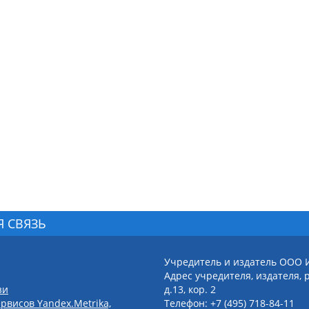
Я СВЯЗЬ
Учредитель и издатель ООО 
Адрес учредителя, издателя, р
зи
д.13, кор. 2
рвисов Yandex.Metrika,
Телефон: +7 (495) 718-84-11