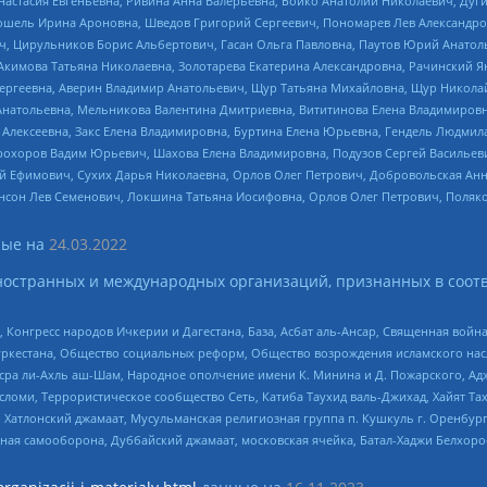
настасия Евгеньевна, Ривина Анна Валерьевна, Бойко Анатолий Николаевич, Дуг
ошель Ирина Ароновна, Шведов Григорий Сергеевич, Пономарев Лев Александро
ч, Цирульников Борис Альбертович, Гасан Ольга Павловна, Паутов Юрий Анато
Акимова Татьяна Николаевна, Золотарева Екатерина Александровна, Рачинский Я
Сергеевна, Аверин Владимир Анатольевич, Щур Татьяна Михайловна, Щур Никола
Анатольевна, Мельникова Валентина Дмитриевна, Вититинова Елена Владимировн
 Алексеевна, Закс Елена Владимировна, Буртина Елена Юрьевна, Гендель Людмил
рохоров Вадим Юрьевич, Шахова Елена Владимировна, Подузов Сергей Васильеви
й Ефимович, Сухих Дарья Николаевна, Орлов Олег Петрович, Добровольская Анн
нсон Лев Семенович, Локшина Татьяна Иосифовна, Орлов Олег Петрович, Поляк
ые на
24.03.2022
ностранных и международных организаций, признанных в соотв
нгресс народов Ичкерии и Дагестана, База, Асбат аль-Ансар, Священная война,
уркестана, Общество социальных реформ, Общество возрождения исламского насл
Нусра ли-Ахль аш-Шам, Народное ополчение имени К. Минина и Д. Пожарского, Ад
сломи, Террористическое сообщество Сеть, Катиба Таухид валь-Джихад, Хайят Тах
, Хатлонский джамаат, Мусульманская религиозная группа п. Кушкуль г. Оренбу
ная самооборона, Дуббайский джамаат, московская ячейка, Батал-Хаджи Белхор