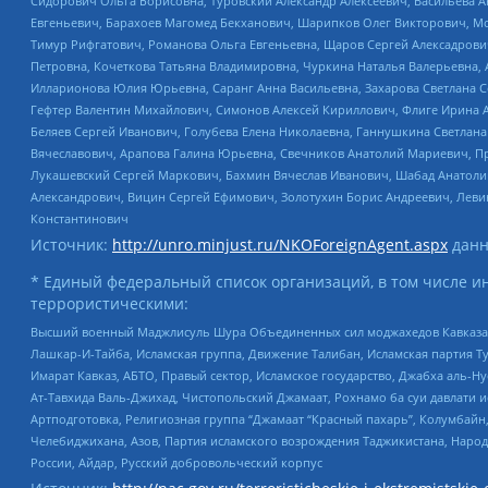
Сидорович Ольга Борисовна, Туровский Александр Алексеевич, Васильева А
Евгеньевич, Барахоев Магомед Бекханович, Шарипков Олег Викторович, М
Тимур Рифгатович, Романова Ольга Евгеньевна, Щаров Сергей Алексадрови
Петровна, Кочеткова Татьяна Владимировна, Чуркина Наталья Валерьевна, 
Илларионова Юлия Юрьевна, Саранг Анна Васильевна, Захарова Светлана 
Гефтер Валентин Михайлович, Симонов Алексей Кириллович, Флиге Ирина 
Беляев Сергей Иванович, Голубева Елена Николаевна, Ганнушкина Светлана
Вячеславович, Арапова Галина Юрьевна, Свечников Анатолий Мариевич, П
Лукашевский Сергей Маркович, Бахмин Вячеслав Иванович, Шабад Анатоли
Александрович, Вицин Сергей Ефимович, Золотухин Борис Андреевич, Леви
Константинович
Источник:
http://unro.minjust.ru/NKOForeignAgent.aspx
данн
* Единый федеральный список организаций, в том числе и
террористическими:
Высший военный Маджлисуль Шура Объединенных сил моджахедов Кавказа, Ко
Лашкар-И-Тайба, Исламская группа, Движение Талибан, Исламская партия Т
Имарат Кавказ, АБТО, Правый сектор, Исламское государство, Джабха аль-
Ат-Тавхида Валь-Джихад, Чистопольский Джамаат, Рохнамо ба суи давлати и
Артподготовка, Религиозная группа “Джамаат “Красный пахарь”, Колумбайн
Челебиджихана, Азов, Партия исламского возрождения Таджикистана, Народ
России, Айдар, Русский добровольческий корпус