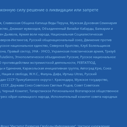
аконную силу решение о ликвидации или запрете
ья, Славянская Община Капища Веды Перуна, Мужская Духовная Семинария
щество, Джамаат мувахидов, Объединенный Вилайат Кабарды, Балкарии и
ден Дьявола, Армия воли народа, Национальная Социалистическая
роверов-Инглингов, Русский общенациональный союз, Движение против
усское национальное единство, Северное Братство, Клуб Болельщиков
а, Правый сектор, УНА - УНСО, Украинская повстанческая армия, Тризуб
 TulaSkins, Этнополитическое объединение Русские, Русское национальное
О противодействии экстремистской деятельности, РЕВТАТПОД,
ы и Единения, Каракольская инициативная группа, Автоград Крю, Союз
 Нация и свобода, W.H.С., Фалунь Дафа, Иртыш Ultras, Русский
ан СССР Прикубанского округа г. Краснодара, Мужское государство,
СССР, Держава Союз Советских Светлых Родов, Совет Советских
в, Черный Комитет, Татарстанское Региональное Всетатарское общественное
гресс ойрат-калмыцкого народа, Исполнительный комитет совета народных
евосточное общественное движение "Маяк", Санкт-Петербургская ЛГБТ-инициативная группа "Выход", Инициативная группа ЛГБТ+ "Реверс", Алексеев Андрей Викторович, Бекбулатова Таисия Львовна, Беляев Иван Михайлович, Владыкина Елена Сергеевна, Гельман Марат Александрович, Никульшина Вероника Юрьевна, Толоконникова Надежда Андреевна, Шендерович Виктор Анатольевич, Общество с ограниченной ответственностью "Данное сообщение", Общество с ограниченной ответственностью Издательский дом "Новая глава", Айнбиндер Александра Александровна, Московский комьюнити-центр для ЛГБТ+инициатив, Благотворительный фонд развития филантропии, Deutsche Welle (Германия, Kurt-Schumacher-Strasse 3, 53113 Bonn), Борзунова Мария Михайловна, Воробьев Виктор Викторович, Голубева Анна Львовна, Константинова Алла Михайловна, Малкова Ирина Владимировна, Мурадов Мурад Абдулгалимович, Осетинская Елизавета Николаевна, Понасенков Евгений Николаевич, Ганапольский Матвей Юрьевич, Киселев Евгений Алексеевич, Борухович Ирина Григорьевна, Дремин Иван Тимофеевич, Дубровский Дмитрий Викторович, Красноярская региональная общественная организация поддержки и развития альтернативных образовательных технологий и межкультурных коммуникаций "ИНТЕРРА", Маяковская Екатерина Алексеевна, Фейгин Марк Захарович, Филимонов Андрей Викторович, Дзугкоева Регина Николаевна, Доброхотов Роман Александрович, Дудь Юрий Александрович, Елкин Сергей Владимирович, Кругликов Кирилл Игоревич, Сабунаева Мария Леонидовна, Семенов Алексей Владимирович, Шаинян Карен Багратович, Шульман Екатерина Михайловна, Асафьев Артур Валерьевич, Вахштайн Виктор Семенович, Венедиктов Алексей Алексеевич, Лушникова Екатерина Евгеньевна, Волков Леонид Михайлович, Невзоров Александр Глебович, Пархоменко Сергей Борисович, Сироткин Ярослав Николаевич, Кара-Мурза Владимир Владимирович, Баранова Наталья Владимировна, Гозман Леонид Яковлевич, Кагарлицкий Борис Юльевич, Климарев Михаил Валерьевич, Милов Владимир Станиславович, Автономная некоммерческая организация Краснодарский центр современного искусства "Типография", Моргенштерн Алишер Тагирович, Соболь Любовь Эдуардовна, Общество с ограниченной ответственностью "ЛИЗА НОРМ", Каспаров Гарри Кимович, Ходорковский Михаил Борисович, Общество с ограниченной ответственностью "Апрельские тезисы", Данилович Ирина Брониславовна, Кашин Олег Владимирович, Петров Николай Владимирович, Пивоваров Алексей Владимирович, Соколов Михаил Владимирович, Цветкова Юлия Владимировна, Чичваркин Евгений Александрович, Комитет против пыток/Команда против пыток, Общество с ограниченной ответственностью "Первый научный", Общество с ограниченной ответственностью "Вертолет и ко", Белоцерковская Вероника Борисовна, Кац Максим Евгеньевич, Лазарева Татьяна Юрьевна, Шаведдинов Руслан Табризович, Яшин Илья Валерьевич, Общество с ограниченной ответственностью "Иноагент ААВ", Алешковский Дмитрий Петрович, Альбац Евгения Марковна, Быков Дмитрий Львович, Галямина Юлия Евгеньевна, Лойко Сергей Леонидович, Мартынов Кирилл Константинович, Медведев Сергей Александрович, Крашенинников Федор Геннадиевич, Гордеева Катерина Вл