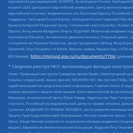
журналистов расследователей, АЛЛАТРА, За свободную Россию, Свободная Б
Комитет-2024, Центрально-Европейский университет, Центр восточноевроп
европейской политики, Академическая сеть Восточная Европа, Российский к
поддержки, Свободная Россия Берлин, Свободная Россия Северный Рейн-Вест
Крымскотатарский Ресурсный Центр, Глобальный союз IndustriALL, Russian E
Европы, Фонд имени Фридриха Эберта, XZ gGmbH, Мобильная академия поддержк
International Education, Антивоенное движение Антальи, Открытый диало
отношений им Нормана Патерсона, Центр Гражданских Свобод, Фонд Бориса
Прометей, Stop Occupation of Karelia, Вернись живым, Фридом Хаус, СОТА 
Источник:
https://minjust.gov.ru/ru/documents/7756/
данные
* Сведения реестра НКО, выполняющих функции иностранн
Лилит, Правозащитная группа Гражданин.Армия.Право, Нижегородский цент
борьбы с коррупцией, Альянс врачей, НАСИЛИЮ.НЕТ, Мы против СПИДа, СВЕ
содействия развитию средств массовой информации, Горячая Линия, В защ
охраны здоровья и защиты прав граждан, Благотворительный фонд помощи ос
Мемориал, Аналитический Центр Юрия Левады, Издательство Парк Гагарина
гласности, Российский исследовательский центр по правам человека, Даль
Сутяжник, АКАДЕМИЯ ПО ПРАВАМ ЧЕЛОВЕКА, Центр развития некоммерческих
Защиты Прав Средств Массовой Информации, Институт развития прессы - Си
Закон, Общественная комиссия по сохранению наследия академика Сахаров
вердикт, Евразийская антимонопольная ассоциация, Бедушев Петр Петрови