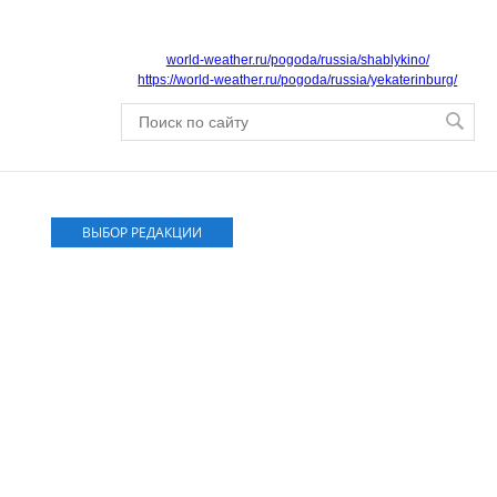
world-weather.ru/pogoda/russia/shablykino/
https://world-weather.ru/pogoda/russia/yekaterinburg/
ВЫБОР РЕДАКЦИИ