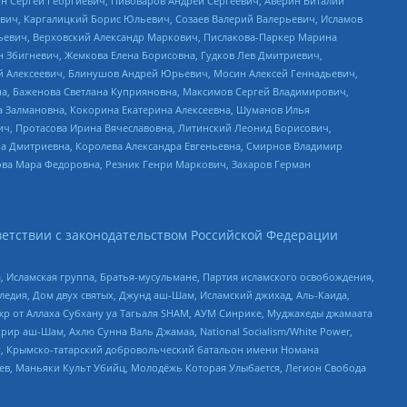
ин Сергей Георгиевич, Пивоваров Андрей Сергеевич, Аверин Виталий
вич, Каргалицкий Борис Юльевич, Созаев Валерий Валерьевич, Исламов
льевич, Верховский Александр Маркович, Пислакова-Паркер Марина
н Збигневич, Жемкова Елена Борисовна, Гудков Лев Дмитриевич,
й Алексеевич, Блинушов Андрей Юрьевич, Мосин Алексей Геннадьевич,
а, Баженова Светлана Куприяновна, Максимов Сергей Владимирович,
а Залмановна, Кокорина Екатерина Алексеевна, Шуманов Илья
ч, Протасова Ирина Вячеславовна, Литинский Леонид Борисович,
а Дмитриевна, Королева Александра Евгеньевна, Смирнов Владимир
ова Мара Федоровна, Резник Генри Маркович, Захаров Герман
етствии с законодательством Российской Федерации
 Исламская группа, Братья-мусульмане, Партия исламского освобождения,
едия, Дом двух святых, Джунд аш-Шам, Исламский джихад, Аль-Каида,
жр от Аллаха Субхану уа Тагьаля SHAM, АУМ Синрике, Муджахеды джамаата
рир аш-Шам, Ахлю Сунна Валь Джамаа, National Socialism/White Power,
рг, Крымско-татарский добровольческий батальон имени Номана
оев, Маньяки Культ Убийц, Молодёжь Которая Улыбается, Легион Свобода