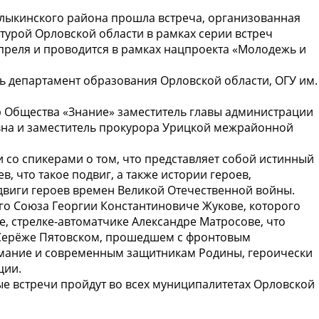
лыкинского района прошла встреча, организованная
турой Орловской области в рамках серии встреч
преля и проводится в рамках нацпроекта «Молодежь и
ь департамент образования Орловской области, ОГУ им.
ор Общества «Знание» заместитель главы администрации
вна и заместитель прокурора Урицкой межрайонной
 со спикерами о том, что представляет собой истинный
, что такое подвиг, а также истории героев,
виги героев времен Великой Отечественной войны.
го Союза Георгии Константиновиче Жукове, которого
 стрелке-автоматчике Александре Матросове, что
 Серёже Пятовском, прошедшем с фронтовым
нимание и современным защитникам Родины, героически
ции.
ые встречи пройдут во всех муниципалитетах Орловской