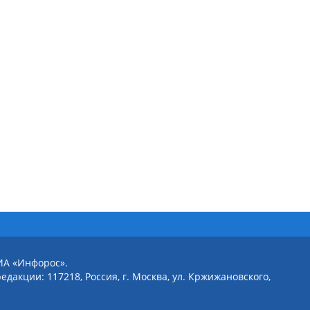
ИА «Инфорос».
едакции: 117218, Россия, г. Москва, ул. Кржижановского,