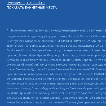
LiveInternet, top.mail.ru
ПОКАЗАТЬ БАННЕРНЫЕ МЕСТА
* Перечень иностранных и международных неправительств
Национальный фонд в поддержку демократии, Институт Открытое Общество
Институт Международных Отношений, MEDIA DEVELOPMENT INVESTMENT FUND,
Европейская Платформа за Демократические Выборы, Международный цент
Свободная Россия, Всемирный конгресс украинцев, Атлантический совет, Ч
органов, Фалунь Дафа, Друзья Фалуньгун, Фалуньгун, Коалиция по рассле
Ассоциация школ политических исследований при Совете Европы, Центр ли
Оксфордский российский фонд, Фонд Будущее России, Компания свободы ин
Новое Поколение, Духовное Учебное Заведение Международный Библейский
организаций по наблюдению за выборами, Республика Польша, СВОБОДНЫЙ
Фонд имени Генриха Бёлля, Stichting Bellingcat, Bellingcat Ltd, The Inside
Макдональда-Лорье, Украинская национальная федерация Канады, Декабрис
комитет в Швеции, Проект Медуза, Фонд Андрея Сахарова, Форум свободной 
Solidarus, КрымSOS, Свободный университет, Институт государственного у
борьбы с коррупцией Инк, Завет церквей TCCN, Агора, Всемирный фонд при
имени Бориса Звозскова, Дом прав человека Тбилиси, Дом прав человека Ер