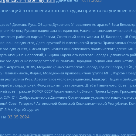
organizacii-i-materialy.html
данные на
16.11.2023
анизаций в отношении которых судом принято вступившее в з
 Родовой Державы Русь, Община Духовного Управления Асгардской Веси Беловод
детели Иеговы, Русское национальное единство, Национал-социалистическое об
истическая рабочая партия России, Славянский союз, Формат-18, Благородный Ор
ациональное единство, Древнерусской Инглистической церкви Православных Ста
ных объединениях, Омская организация общественного политического движения Р
рганизация п. Боровский, Община Коренного Русского народа Щелковского район
гиозное объединение последователей инглиизма, Народная Социальная Инициатива,
 г. Астрахани, ВОЛЯ, Меджлис крымскотатарского народа, Рубеж Севера, ТОЙС, 
6, Независимость, Фирма, Молодежная правозащитная группа МПГ, Курсом Правд
ая республика Русь, Арестантское уголовное единство, Башкорт, Нация и свобода,
орьбы с коррупцией, Фонд защиты прав граждан, Штабы Навального, Совет гражд
ный совет граждан РСФСР СССР Архангельской области, Проект Штурм, Граждане 
tsApp, СИЧ-С14, Добровольческое Движение Организации украинских националисто
ный Совет Татарской Автономной Советской Социалистической Республики, Кон
БТ, Я.МЫ Сергей Фургал
 на
03.05.2024
мная некоммерческая организация "Центр по работе с проблемой насилия "НАСИЛИЮ.НЕТ", Межрегиональный профессиональный союз работников здравоохранения "Альянс врачей", Юридическое лицо, зарегистрированное в Латвийской Республике, SIA "Medusa Project" (регистрационный номер 40103797863, дата регистрации 10.06.2014), Некоммерческая организация "Фонд по борьбе с коррупцией", Автономная некоммерческая организация "Институт права и публичной политики", Баданин Роман Сергеевич, Гликин Максим Александрович, Железнова Мария Михайловна, Лукьянова Юлия Сергеевна, Маетная Елизавета Витальевна, Маняхин Петр Борисович, Чуракова Ольга Владимировна, Ярош Юлия Петровна, Юридическое лицо "The Insider SIA", зарегистрированное в Риге, Латвийская Республика (дата регистрации 26.06.2015), являющееся администратором доменного имени интернет-издания "The Insider SIA", https://theins.ru, Постернак Алексей Евгеньевич, Рубин Михаил Аркадьевич, Анин Роман Александрович, Юридическое лицо Istories fonds, зарегистрированное в Латвийской Республике (регистрационный номер 50008295751, дата регистрации 24.02.2020), Великовский Дмитрий Александрович, Долинина Ирина Николаевна, Мароховская Алеся Алексеевна, Шлейнов Роман Юрьевич, Шмагун Олеся Валентиновна, Общество с ограниченной ответственностью "Альтаир 2021", Общество с ограниченной ответственностью "Вега 2021", Общество с ограниченной ответственностью "Главный редактор 2021", Общество с ограниченной ответственностью "Ромашки монолит", Важенков Артем Валерьевич, Ивановская областная общественная организация "Центр гендерных исследований", Гурман Юрий Альбертович, Медиапроект "ОВД-Инфо", Егоров Владимир Владимирович, Жилинский Владимир Александрович, Общество с ограниченной ответственностью "ЗП", Иванова София Юрьевна, Карезина Инна Павловна, Кильтау Екатерина Викторовна, Петров Алексей Викторович, Пискунов Сергей Евгеньевич, Смирнов Сергей Сергеевич, Тихонов Михаил Сергеевич, Общество с ограниченной ответственностью "ЖУРНАЛИСТ-ИНОСТРАННЫЙ АГЕНТ", Арапова Галина Юрьевна, Вольтская Татьяна Анатольевна, Американская компания "Mason G.E.S. Anonymous Foundation" (США), являющаяся владельцем интернет-издания https://mnews.world/, Компания "Stichting Bellingcat", зарегистрированная в Нидерландах (дата регистрации 11.07.2018), Захаров Андрей Вячеславович, Клепиковская Екатерина Дмитриевна, Общество с ограниченной ответственностью "МЕМО", Перл Роман Александрович, Симонов Евгений Алексеевич, Соловьева Елена Анатольевна, Сотников Даниил Владимирович, Сурначева Елизавета Дмитриевна, Автономная некоммерческая организация по защите прав человека и информированию населения "Якутия – Наше Мнение", Общество с ограниченной ответственностью "Москоу диджитал медиа", с 26.01.2023 Общество с ограниченной ответственностью "Чайка Белые сады", Ветошкина Валерия Валерьевна, Заговора Максим Александрович, Межрегиональное общественное движение "Российская ЛГБТ - сеть", Оленичев Максим Владимирович, Павлов Иван Юрьевич, Скворцова Елена Сергеевна, Общество с ограниченной ответственностью "Как бы инагент", Кочетков Игорь Викторович, Общество с ограниченной ответственностью "Честные выборы", Еланчик Олег Александрович, Общество с ограниченной ответственностью "Нобелевский призыв", Гималова Регина Эмилевна, Григорьев Андрей Валерьевич, Григорьева Алина Александровна, Ассоциация по содействию защите прав призывников, альтернативнослужащих и военнослужащих "Правозащитная группа "Гражданин.Армия.Право", Хисамова Регина Фаритовна, Автономная некоммерческая организация по реализации социально-правовых программ "Лилит", Дальн