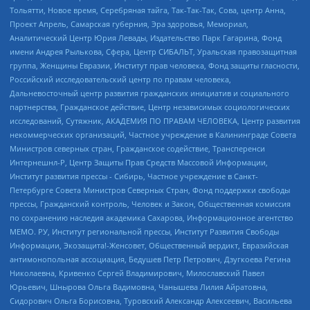
Тольятти, Новое время, Серебряная тайга, Так-Так-Так, Сова, центр Анна,
Проект Апрель, Самарская губерния, Эра здоровья, Мемориал,
Аналитический Центр Юрия Левады, Издательство Парк Гагарина, Фонд
имени Андрея Рылькова, Сфера, Центр СИБАЛЬТ, Уральская правозащитная
группа, Женщины Евразии, Институт прав человека, Фонд защиты гласности,
Российский исследовательский центр по правам человека,
Дальневосточный центр развития гражданских инициатив и социального
партнерства, Гражданское действие, Центр независимых социологических
исследований, Сутяжник, АКАДЕМИЯ ПО ПРАВАМ ЧЕЛОВЕКА, Центр развития
некоммерческих организаций, Частное учреждение в Калининграде Совета
Министров северных стран, Гражданское содействие, Трансперенси
Интернешнл-Р, Центр Защиты Прав Средств Массовой Информации,
Институт развития прессы - Сибирь, Частное учреждение в Санкт-
Петербурге Совета Министров Северных Стран, Фонд поддержки свободы
прессы, Гражданский контроль, Человек и Закон, Общественная комиссия
по сохранению наследия академика Сахарова, Информационное агентство
МЕМО. РУ, Институт региональной прессы, Институт Развития Свободы
Информации, Экозащита!-Женсовет, Общественный вердикт, Евразийская
антимонопольная ассоциация, Бедушев Петр Петрович, Дзугкоева Регина
Николаевна, Кривенко Сергей Владимирович, Милославский Павел
Юрьевич, Шнырова Ольга Вадимовна, Чанышева Лилия Айратовна,
Сидорович Ольга Борисовна, Туровский Александр Алексеевич, Васильева