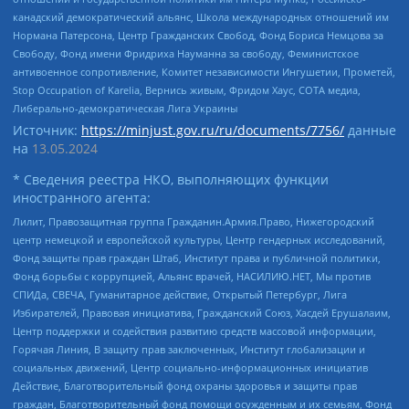
канадский демократический альянс, Школа международных отношений им
Нормана Патерсона, Центр Гражданских Свобод, Фонд Бориса Немцова за
Свободу, Фонд имени Фридриха Науманна за свободу, Феминистское
антивоенное сопротивление, Комитет независимости Ингушетии, Прометей,
Stop Occupation of Karelia, Вернись живым, Фридом Хаус, СОТА медиа,
Либерально-демократическая Лига Украины
Источник:
https://minjust.gov.ru/ru/documents/7756/
данные
на
13.05.2024
* Сведения реестра НКО, выполняющих функции
иностранного агента:
Лилит, Правозащитная группа Гражданин.Армия.Право, Нижегородский
центр немецкой и европейской культуры, Центр гендерных исследований,
Фонд защиты прав граждан Штаб, Институт права и публичной политики,
Фонд борьбы с коррупцией, Альянс врачей, НАСИЛИЮ.НЕТ, Мы против
СПИДа, СВЕЧА, Гуманитарное действие, Открытый Петербург, Лига
Избирателей, Правовая инициатива, Гражданский Союз, Хасдей Ерушалаим,
Центр поддержки и содействия развитию средств массовой информации,
Горячая Линия, В защиту прав заключенных, Институт глобализации и
социальных движений, Центр социально-информационных инициатив
Действие, Благотворительный фонд охраны здоровья и защиты прав
граждан, Благотворительный фонд помощи осужденным и их семьям, Фонд