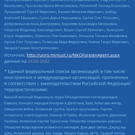
Васильевич, Протасова Ирина Вячеславовна, Литинский Леонид Борисович,
Лукашевский Сергей Маркович, Бахмин Вячеслав Иванович, Шабад
Анатолий Ефимович, Сухих Дарья Николаевна, Орлов Олег Петрович,
Добровольская Анна Дмитриевна, Королева Александра Евгеньевна,
Смирнов Владимир Александрович, Вицин Сергей Ефимович, Золотухин
Борис Андреевич, Левинсон Лев Семенович, Локшина Татьяна Иосифовна,
Орлов Олег Петрович, Полякова Мара Федоровна, Резник Генри Маркович,
Захаров Герман Константинович
Источник:
http://unro.minjust.ru/NKOForeignAgent.aspx
данные на
24.03.2022
* Единый федеральный список организаций, в том числе
иностранных и международных организаций, признанных
в соответствии с законодательством Российской Федерации
террористическими:
Высший военный Маджлисуль Шура Объединенных сил моджахедов
Кавказа, Конгресс народов Ичкерии и Дагестана, База, Асбат аль-Ансар,
Священная война, Исламская группа, Братья-мусульмане, Партия
исламского освобождения, Лашкар-И-Тайба, Исламская группа, Движение
Талибан, Исламская партия Туркестана, Общество социальных реформ,
Общество возрождения исламского наследия, Дом двух святых, Джунд аш-
Шам, Исламский джихад, Аль-Каида, Имарат Кавказ, АБТО, Правый сектор,