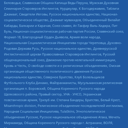
Беловодья, Славянская Община Капища Веды Перуна, Мужская Духовная
Семинария Староверов-Инглингов, Нурджулар, К Богодержавию, Таблиги
Джамаат, Свидетели Иеговы, Русское национальное единство, Национал-
социалистическое общество, Джамаат мувахидов, Объединенный Вилайат
Кабарды, Балкарии и Карачая, Союз славян, Ат-Такфир Валь-Хиджра, Пит
Буль, Национал-социалистическая рабочая партия России, Славянский союз,
Формат-18, Благородный Орден Дьявола, Армия воли народа,
Национальная Социалистическая Инициатива города Череповца, Духовно-
Родовая Держава Русь, Русское национальное единство, Древнерусской
Инглистической церкви Православных Староверов-Инглингов, Русский
общенациональный союз, Движение против нелегальной иммиграции,
Кровь и Честь, О свободе совести и о религиозных объединениях, Омская
организация общественного политического движения Русское
национальное единство, Северное Братство, Клуб Болельщиков
Футбольного Клуба Динамо, Файзрахманисты, Мусульманская религиозная
организация п. Боровский, Община Коренного Русского народа
Щелковского района, Правый сектор, УНА - УНСО, Украинская
повстанческая армия, Тризуб им. Степана Бандеры, Братство, Белый Крест,
Misanthropic division, Религиозное объединение последователей инглиизма,
Народная Социальная Инициатива, TulaSkins, Этнополитическое
объединение Русские, Русское национальное объединение Атака, Мечеть
Мирмамеда, Община Коренного Русского народа г. Астрахани, ВОЛЯ,