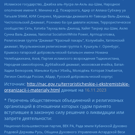
Исламское государство, Джабха аль-Нусра ли-Ахль аш-Шам, Народное
ополчение имени К. Минина и Д. Пожарского, Аджр от Аллаха Субхану уа
Тагьаля SHAM, АУМ Синрике, Муджахеды джамаата Ат-Тавхида Валь-Джихад,
Чистопольский Джамаат, Рохнамо ба суи давлати исломи, Террористическое
сообщество Сеть, Катиба Таухид валь-Джихад, Хайят Тахрир аш-Шам, Ахлю
Сунна Валь Джамаа, National Socialism/White Power, Артподготовка,
Религиозная группа “Джамаат “Красный пахарь”, Колумбайн, Хатлонский
джамаат, Мусульманская религиозная группа п. Кушкуль г. Оренбург,
Крымско-татарский добровольческий батальон имени Номана
Челебиджихана, Азов, Партия исламского возрождения Таджикистана,
Народная самооборона, Дуббайский джамаат, московская ячейка, Батал-
Хаджи Белхороев, Маньяки Культ Убийц, Молодёжь Которая Улыбается,
Легион Свобода России, Айдар, Русский добровольческий корпус
Источник:
http://nac.gov.ru/terroristicheskie-i-ekstremistskie-
organizacii-i-materialy.html
данные на
16.11.2023
* Перечень общественных объединений и религиозных
организаций в отношении которых судом принято
вступившее в законную силу решение о ликвидации или
запрете деятельности:
Национал-большевистская партия, ВЕК РА, Рада земли Кубанской Духовно
Родовой Державы Русь, Община Духовного Управления Асгардской Веси