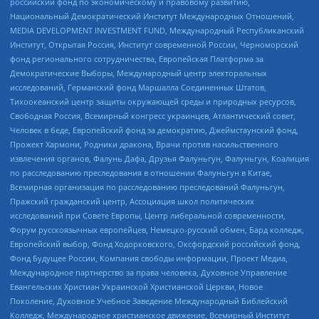
российский фонд по экономическому и правовому развитию,
Национальный Демократический Институт Международных Отношений,
MEDIA DEVELOPMENT INVESTMENT FUND, Международный Республиканский
Институт, Открытая Россия, Институт современной России, Черноморский
фонд регионального сотрудничества, Европейская Платформа за
Демократические Выборы, Международный центр электоральных
исследований, Германский фонд Маршалла Соединенных Штатов,
Тихоокеанский центр защиты окружающей среды и природных ресурсов,
Свободная Россия, Всемирный конгресс украинцев, Атлантический совет,
Человек в беде, Европейский фонд за демократию, Джеймстаунский фонд,
Прожект Хармони, Родники дракона, Врачи против насильственного
извлечения органов, Фалунь Дафа, Друзья Фалуньгун, Фалуньгун, Коалиция
по расследованию преследования в отношении Фалуньгун в Китае,
Всемирная организация по расследованию преследований Фалуньгун,
Пражский гражданский центр, Ассоциация школ политических
исследований при Совете Европы, Центр либеральной современности,
Форум русскоязычных европейцев, Немецко-русский обмен, Бард колледж,
Европейский выбор, Фонд Ходорковского, Оксфордский российский фонд,
Фонд Будущее России, Компания свободы информации, Проект Медиа,
Международное партнерство за права человека, Духовное Управление
Евангельских Христиан Украинской Христианской Церкви, Новое
Поколение, Духовное Учебное Заведение Международный Библейский
Колледж, Международное христианское движение, Всемирный Институт