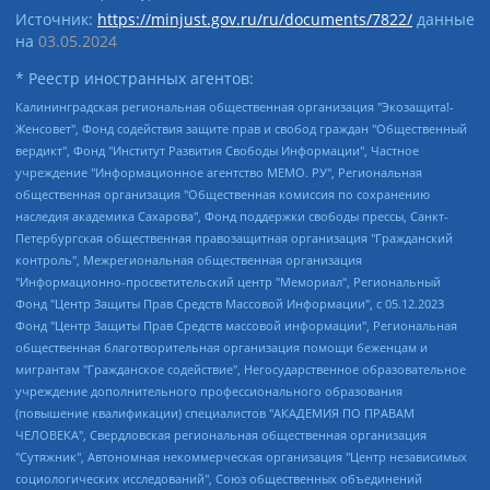
Источник:
https://minjust.gov.ru/ru/documents/7822/
данные
на
03.05.2024
* Реестр иностранных агентов:
Калининградская региональная общественная организация "Экозащита!-Женсовет", Фонд содействия защите прав и свобод граждан "Общественный вердикт", Фонд "Институт Развития Свободы Информации", Частное учреждение "Информационное агентство МЕМО. РУ", Региональная общественная организация "Общественная комиссия по сохранению наследия академика Сахарова", Фонд поддержки свободы прессы, Санкт-Петербургская общественная правозащитная организация "Гражданский контроль", Межрегиональная общественная организация "Информационно-просветительский центр "Мемориал", Региональный Фонд "Центр Защиты Прав Средств Массовой Информации", с 05.12.2023 Фонд "Центр Защиты Прав Средств массовой информации", Региональная общественная благотворительная организация помощи беженцам и мигрантам "Гражданское содействие", Негосударственное образовательное учреждение дополнительного профессионального образования (повышение квалификации) специалистов "АКАДЕМИЯ ПО ПРАВАМ ЧЕЛОВЕКА", Свердловская региональная общественная организация "Сутяжник", Автономная некоммерческая организация "Центр независимых социологических исследований", Союз общественных объединений "Российский исследовательский центр по правам человека", Региональное общественное учреждение научно-информационный центр "МЕМОРИАЛ", Некоммерческая организация "Фонд защиты гласности", Автономная некоммерческая организация "Институт прав человека", Городская общественная организация "Екатеринбургское общество "МЕМОРИАЛ", Городская общественная организация "Рязанское историко-просветительское и правозащитное общество "Мемориал" (Рязанский Мемориал), Челябинский региональный орган общественной самодеятельности – женское общественное объединение "Женщины Евразии", Челябинский региональный орган общественной самодеятельности "Уральская правозащитная группа", Фонд содействия защите здоровья и социальной справедливости имени Андрея Рылькова, Автономная Некоммерческая Организация "Аналитический Центр Юрия Левады", Автономная некоммерческая организация социальной поддержки населения "Проект Апрель", Региональная общественная организация помощи женщинам и детям, находящимся в кризисной ситуации "Информационно-методический центр "Анна", Фонд содействия развитию массовых коммуникаций и правовому просвещению "Так-так-Так", Фонд содействия устойчивому развитию "Серебряная тайга", Свердловский региональный общественный фонд социальных проектов "Новое время", "Idel.Реалии", Кавказ.Реалии, Крым.Реалии, Телеканал Настоящее Время, Татаро-башкирская служба Радио Свобода (Azatliq Radiosi), Радио Свободная Европа/Радио Свобода (PCE/PC), "Сибирь.Реалии", "Фактограф", Благотворительный фонд помощи осужденным и их семьям, Автономная некоммерческая организация "Институт глобализации и социальных движений", Фонд "В защиту прав заключенных", Частное учреждение "Центр поддержки и содействия развитию средств массовой информации", Пензенский региональный общественный благотворительный фонд "Гражданский союз", "Север.Реалии", Некоммерческая организация Фонд "Правовая инициатива", Общество с ограниченной ответственностью "Радио Свободная Европа/Радио Свобода", Чешское информационное агентство "MEDIUM-ORIENT", Красноярская региональная общественная организация "Мы против СПИДа", Камалягин Денис Николаевич, Маркелов Сергей Евгеньевич, Пономарев Лев Александрович, Савицкая Людмила Алексеевна, Автономная некоммерческая организация "Центр по работе с проблемой насилия "НАСИЛИЮ.НЕТ", Межрегиональный профессиональный союз работников здравоохранения "Альянс врачей", Юридическое лицо, зарегистрированное в Латвийской Республике, SIA "Medusa Project" (регистрационный номер 40103797863, дата регистрации 10.06.2014), Некоммерческая организация "Фонд по борьбе с коррупцией", Автономная некоммерческая организация "Институт права и публичной политики", Баданин Роман Сергеевич, Гликин Максим Александрович, Железнова Мария Михайловна, Лукьянова Юлия Сергеевна, Маетная Елизавета Витальевна, Маняхин Петр Борисович, Чуракова Ольга Владимировна, Ярош Юлия Петровна, Юридическое лицо "The Insider SIA", зарегистрированное в Риге, Латвийская Республика (дата регистрации 26.06.2015), являющееся администратором доменного имени интернет-издания "The Insider SIA", https://theins.ru, Постернак Алексей Евгеньевич, Рубин Михаил Аркадьевич, Анин Роман Александрович, Юридическое лицо Istories fonds, зарегистрированное в Латвийской Республике (регистрационный номер 50008295751, дата регистрации 24.02.2020), Великовский Дмитрий Александрович, Долинина Ирина Николаевна, Мароховская Алеся Алексеевна, Шлейнов Роман Юрьевич, Шмагун Олеся Валентиновна, Общество с ограниченной ответственностью "Альтаир 2021", Общество с ограниченной ответственностью "Вега 2021", Общество с ограниченной ответственностью "Главный редактор 2021", Общество с ограниченной ответственностью "Ромашки монолит", Важенков Артем Валерьевич, Ивановская областная общественная организация "Центр гендерных исследований", Гурман Юрий Альбертович, Медиапроект "ОВД-Инфо", Егоров Владимир Владимирович, Жилинский Владимир Александрович, Общество с ограниченной ответственностью "ЗП", Иванова София Юрьевна, Карезина Инна Павловна, Кильтау Екатерина Викторовна, Петров Алексей Викторович, Пискунов Сергей Евгеньевич, Смирнов Сергей Сергеевич, Тихонов Михаил Сергеевич, Общество с ограниченной ответственностью "ЖУРНАЛИСТ-ИНОСТРАННЫЙ АГЕНТ", Арапова Галина Юрьевна, Вольтская Татьяна Анатольевна, Американская компания "Mason G.E.S. Anonymous Foundation" (США), являющаяся владельцем интернет-издания https://mnews.world/, Компания "Stichting Bellingcat", зарегистрированная в Нидерландах (дата регистрации 11.07.2018), Захаров Андрей Вячеславович, Клепиковская Екатерина Дмитриевна, Общество с ограниченной ответственностью "МЕМО", Перл Роман Александрович, Симонов Евгений Алексеевич, Соловьева Елена Анатольевна, Сотников Даниил Владимирович, Сурначева Елизавета Дмитриевна, Автономная некоммерческая организация по защите прав человека и информированию населения "Якутия – Наше Мнение", Общество с ограниченной ответственностью "Москоу диджитал медиа", с 26.01.2023 Общество с ограниченной ответственностью "Чайка Белые сады", Ветошкина Валерия Валерьевна, Заговора Максим Александрович, Межрегиональное общественное движение "Российская ЛГБТ - сеть", Оленичев Максим Владимирович, Павлов Иван Юрьевич, Скворцова Елена Сергеевна, Общество с ограниченной ответственностью "Как бы инагент", Кочетков Игорь Викторович, Общество с ограниченной ответственностью "Честные выборы", Еланчик Олег Александрович, Общество с ограниченной ответственностью "Нобелевский призыв", Гималова Регина Эмилевна, Григорьев Андрей Валерьевич, Григорьева Алина Александровна, Ассоциация по содействию защите прав призывников, альтернативнослужащих и военнослужащих "Правозащитная группа "Гражданин.Армия.Право", Хисамова Регина Фаритовна, Автономная некоммерческая организация по реализации социально-правовых программ "Лилит", Дальневосточное общественное движение "Маяк", Санкт-Петербургская ЛГБТ-инициативная группа "Выход", Инициативная группа ЛГБТ+ "Реверс", Алексеев Андрей Викторович, Бекбулатова Таисия Львовна, Беляев Иван Михайлович, Владыкина Елена Сергеевна, Гельман Марат Александрович, Никульшина Вероника Юрьевна, Толоконникова Надежда Андреевна, Шендерович Виктор Анатольевич, Общество с ограниченной ответственностью "Данное сообщение", Общество с ограниченной ответственностью Издательский дом "Новая глава", Айнбиндер Александра Александровна, Московский комьюнити-центр для ЛГБТ+инициатив, Благотворительный фонд развития филантропии, Deutsche Welle (Германия, Kurt-Schumacher-Strasse 3, 53113 Bonn), Борзунова Мария Михайловна, Воробьев Виктор Викторович, Голубева Анна Львовна, Константинова Алла Михайловна, Малкова Ирина Владимировна, Мурадов Мурад Абдулгалимович, Осетинская Елизавета Николаевна, Понасенков Евгений Николаевич, Ганапольский Матвей Юрьевич, Киселев Евгений Алексеевич, Борухович Ирина Григорьевна, Дремин Иван Тимофеевич, Дубровский Дмитрий Викторович, Красноярская региональная общественная организация поддержки и развития альтернативных образовательных технологий и межкультурных коммуникаций "ИНТЕРРА", Маяковская Екатерина Алексеевна, Фейгин Марк Захарович, Филимонов Андрей Викторович, Дзугкоева Регина Николаевна, Доброхотов Роман Александрович, Дудь Юрий Александрович, Елкин Сергей Владимирович, Кругликов Кирилл Игоревич, Сабунаева Мария Леонидовна, Семенов Алексей Владимирович, Шаинян Карен Багратович, Шульман Екатерина Михайловна, Асафьев Артур Валерьевич, Вахштайн Виктор Семенович, Венедиктов Алексей Алексеевич, Лушникова Екатерина Евгеньевна, Волков Леонид Михайлович, Невзоров Александр Глебович, Пархоменко Сергей Борисович, Сироткин Ярослав Николаевич, Кара-Мурза Владимир Владимирович, Баранова Наталья Владимировна, Гозман Леонид Яковлевич, Кагарлицкий Борис Юльевич, Климарев Михаил Валерьевич, Милов Владимир Станиславович, Автономная некоммерческая организация Краснодарский центр современного искусства "Типография", Моргенштерн Алишер Тагирович, Соболь Любовь Эдуардовна, Общество с ограниченной ответственностью "ЛИЗА НОРМ", Каспаров Гарри Кимович, Ходорковский Михаил Борисович, Общество с ограниченной ответственностью "Апрельские тезисы", Данилович Ирина Брониславовна, Кашин Олег Владимирович, Петров Николай Владимирович, Пивоваров Алексей Владимирович, Соколов Михаил Владимирович, Цветкова Юлия Владимировна, Чичваркин Евгений Александрович, Комитет против пыток/Команда против пыток, Общество с ограниченной ответственностью "Первый научный", Общество с ограниченной ответственностью "Вертолет и ко", Белоцерковская Вероника Борисовна, Кац Максим Евгеньевич, Лазарева Татьяна Юрьевна, Шаведдинов Руслан Табризович, Яшин Илья Валерьевич, Общество с ограниченной ответственностью "Иноагент ААВ", Алешковский Дмитрий Петрович, Альбац Евгения Марковна, Быков Дмитрий Львович, Галямина Юлия Евгеньевна, Лойко Сергей Леонидович, Мартынов Кирилл Константинович, Медведев Сергей Александрович, Крашенинников Федор Геннадиевич, Гордеева Катерина Вл