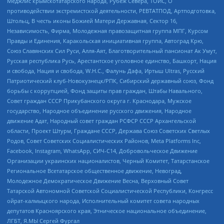
Меджлис крымскотатарского народа, Рубеж Севера, ТОЙС, О
противодействии экстремистской деятельности, РЕВТАТПОД, Артподготовка,
Штольц, В честь иконы Божией Матери Державная, Сектор 16,
Независимость, Фирма, Молодежная правозащитная группа МПГ, Курсом
Правды и Единения, Каракольская инициативная группа, Автоград Крю,
Союз Славянских Сил Руси, Алля-Аят, Благотворительный пансионат Ак Умут,
Русская республика Русь, Арестантское уголовное единство, Башкорт, Нация
и свобода, Нация и свобода, W.H.С., Фалунь Дафа, Иртыш Ultras, Русский
Патриотический клуб-Новокузнецк/РПК, Сибирский державный союз, Фонд
борьбы с коррупцией, Фонд защиты прав граждан, Штабы Навального,
Совет граждан СССР Прикубанского округа г. Краснодара, Мужское
государство, Народное объединение русского движения, Народное
движение Адат, Народный совет граждан РСФСР СССР Архангельской
области, Проект Штурм, Граждане СССР, Держава Союз Советских Светлых
Родов, Совет Советских Социалистических Районов, Meta Platforms Inc,
Facebook, Instagram, WhatsApp, СИЧ-С14, Добровольческое Движение
Организации украинских националистов, Черный Комитет, Татарстанское
Региональное Всетатарское общественное движение, Невоград,
Молодежное Демократическое Движение Весна, Верховный Совет
Татарской Автономной Советской Социалистической Республики, Конгресс
ойрат-калмыцкого народа, Исполнительный комитет совета народных
депутатов Красноярского края, Этническое национальное объединение,
ЛГБТ, Я.МЫ Сергей Фургал