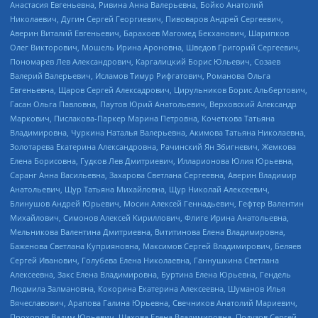
Анастасия Евгеньевна, Ривина Анна Валерьевна, Бойко Анатолий
Николаевич, Дугин Сергей Георгиевич, Пивоваров Андрей Сергеевич,
Аверин Виталий Евгеньевич, Барахоев Магомед Бекханович, Шарипков
Олег Викторович, Мошель Ирина Ароновна, Шведов Григорий Сергеевич,
Пономарев Лев Александрович, Каргалицкий Борис Юльевич, Созаев
Валерий Валерьевич, Исламов Тимур Рифгатович, Романова Ольга
Евгеньевна, Щаров Сергей Алексадрович, Цирульников Борис Альбертович,
Гасан Ольга Павловна, Паутов Юрий Анатольевич, Верховский Александр
Маркович, Пислакова-Паркер Марина Петровна, Кочеткова Татьяна
Владимировна, Чуркина Наталья Валерьевна, Акимова Татьяна Николаевна,
Золотарева Екатерина Александровна, Рачинский Ян Збигневич, Жемкова
Елена Борисовна, Гудков Лев Дмитриевич, Илларионова Юлия Юрьевна,
Саранг Анна Васильевна, Захарова Светлана Сергеевна, Аверин Владимир
Анатольевич, Щур Татьяна Михайловна, Щур Николай Алексеевич,
Блинушов Андрей Юрьевич, Мосин Алексей Геннадьевич, Гефтер Валентин
Михайлович, Симонов Алексей Кириллович, Флиге Ирина Анатольевна,
Мельникова Валентина Дмитриевна, Вититинова Елена Владимировна,
Баженова Светлана Куприяновна, Максимов Сергей Владимирович, Беляев
Сергей Иванович, Голубева Елена Николаевна, Ганнушкина Светлана
Алексеевна, Закс Елена Владимировна, Буртина Елена Юрьевна, Гендель
Людмила Залмановна, Кокорина Екатерина Алексеевна, Шуманов Илья
Вячеславович, Арапова Галина Юрьевна, Свечников Анатолий Мариевич,
Прохоров Вадим Юрьевич, Шахова Елена Владимировна, Подузов Сергей