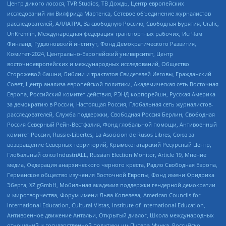
Центр дикого лосося, TVR Studios, ТВ Дождь, Центр европейских
исследований им Вилфрида Мартенса, Сетевое объединение журналистов
расследователей, АЛЛАТРА, За свободную Россию, Свободная Бурятия, Uralic,
UnKremlin, Международная федерация транспортных рабочих, ИстЧам
Финланд, Гудзоновский институт, Фонд Демократического Развития,
Комитет-2024, Центрально-Европейский университет, Центр
восточноевропейских и международных исследований, Общество
Сторожевой башни, Библии и трактатов Свидетелей Иеговы, Гражданский
Совет, Центр анализа европейской политики, Академическая сеть Восточная
Европа, Российский комитет действия, РЭНД корпорейшн, Русская Америка
за демократию в России, Настоящая Россия, Глобальная сеть журналистов-
расследователей, Служба поддержки, Свободная Россия Берлин, Свободная
Россия Северный Рейн-Вестфалия, Фонд глобальной помощи, Антивоенный
комитет России, Russie-Libertes, La Asocicion de Rusos Libres, Союз за
возвращение Северных территорий, Крымскотатарский Ресурсный Центр,
Глобальный союз IndustriALL, Russian Election Monitor, Article 19, Мнение
медиа, Федерация анархического черного креста, Радио Свободная Европа,
Германское общество изучения Восточной Европы, Фонд имени Фридриха
Эберта, XZ gGmbH, Мобильная академия поддержки гендерной демократии
и миротворчества, Форум имени Льва Копелева, American Councils for
International Education, Cultural Vistas, Institute of International Education,
Антивоенное движение Антальи, Открытый диалог, Школа международных
отношений и государственной политики им Питера Мунка, Российско-