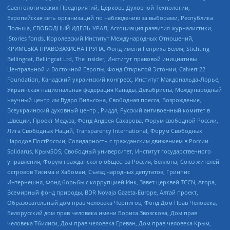
Саентологических Предприятий, Церковь Духовной Технологии,
Европейская сеть организаций по наблюдению за выборами, Республика
Польша, СВОБОДНЫЙ ИДЕЛЬ-УРАЛ, Ассоциация развития журналистики,
IStories fonds, Королевский Институт Международных Отношений,
КРИМСЬКА ПРАВОЗАХИСНА ГРУПА, Фонд имени Генриха Бёлля, Stichting
Bellingcat, Bellingcat Ltd, The Insider, Институт правовой инициативы
Центральной и Восточной Европы, Фонд Открытой Эстонии, Calvert 22
Foundation, Канадский украинский конгресс, Институт Макдональда-Лорье,
Украинская национальная федерация Канады, Декабристы, Международный
научный центр им Вудро Вильсона, Свободная пресса, Возрождение,
Всеукраинский духовный центр , Риддл, Русский антивоенный комитет в
Швеции, Проект Медуза, Фонд Андрея Сахарова, Форум свободной России,
Лига Свободных Наций, Transparеncy International, Форум Свободных
Народов ПостРоссии, Солидарность с гражданским движением в России –
Solidarus, КрымSOS, Свободный университет, Институт государственного
управления, Форум гражданского общества Россия, Беллона, Союз жителей
островов Тисима и Хабомаи, Съезд народных депутатов, Гринпис
Интернешнл, Фонд борьбы с коррупцией Инк, Завет церквей TCCN, Агора,
Всемирный фонд природы, BDR Novaja Gazeta-Europe, Алтай проект,
Образовательный дом прав человека Чернигов, Фонд Дом Прав Человека,
Белорусский дом прав человека имени Бориса Звозскова, Дом прав
человека Тбилиси, Дом прав человека Ереван, Дом прав человека Крым,