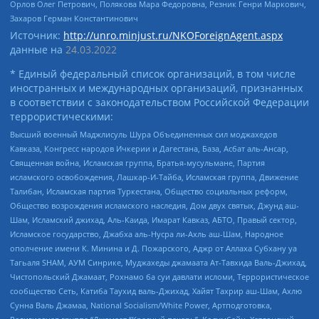
Орлов Олег Петрович, Полякова Мара Федоровна, Резник Генри Маркович,
Захаров Герман Константинович
Источник:
http://unro.minjust.ru/NKOForeignAgent.aspx
данные на
24.03.2022
* Единый федеральный список организаций, в том числе
иностранных и международных организаций, признанных
в соответствии с законодательством Российской Федерации
террористическими:
Высший военный Маджлисуль Шура Объединенных сил моджахедов
Кавказа, Конгресс народов Ичкерии и Дагестана, База, Асбат аль-Ансар,
Священная война, Исламская группа, Братья-мусульмане, Партия
исламского освобождения, Лашкар-И-Тайба, Исламская группа, Движение
Талибан, Исламская партия Туркестана, Общество социальных реформ,
Общество возрождения исламского наследия, Дом двух святых, Джунд аш-
Шам, Исламский джихад, Аль-Каида, Имарат Кавказ, АБТО, Правый сектор,
Исламское государство, Джабха аль-Нусра ли-Ахль аш-Шам, Народное
ополчение имени К. Минина и Д. Пожарского, Аджр от Аллаха Субхану уа
Тагьаля SHAM, АУМ Синрике, Муджахеды джамаата Ат-Тавхида Валь-Джихад,
Чистопольский Джамаат, Рохнамо ба суи давлати исломи, Террористическое
сообщество Сеть, Катиба Таухид валь-Джихад, Хайят Тахрир аш-Шам, Ахлю
Сунна Валь Джамаа, National Socialism/White Power, Артподготовка,