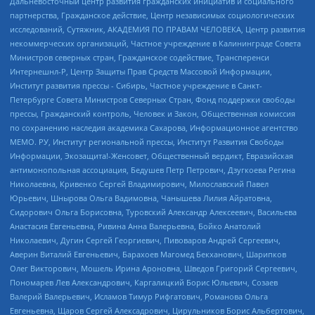
Дальневосточный центр развития гражданских инициатив и социального
партнерства, Гражданское действие, Центр независимых социологических
исследований, Сутяжник, АКАДЕМИЯ ПО ПРАВАМ ЧЕЛОВЕКА, Центр развития
некоммерческих организаций, Частное учреждение в Калининграде Совета
Министров северных стран, Гражданское содействие, Трансперенси
Интернешнл-Р, Центр Защиты Прав Средств Массовой Информации,
Институт развития прессы - Сибирь, Частное учреждение в Санкт-
Петербурге Совета Министров Северных Стран, Фонд поддержки свободы
прессы, Гражданский контроль, Человек и Закон, Общественная комиссия
по сохранению наследия академика Сахарова, Информационное агентство
МЕМО. РУ, Институт региональной прессы, Институт Развития Свободы
Информации, Экозащита!-Женсовет, Общественный вердикт, Евразийская
антимонопольная ассоциация, Бедушев Петр Петрович, Дзугкоева Регина
Николаевна, Кривенко Сергей Владимирович, Милославский Павел
Юрьевич, Шнырова Ольга Вадимовна, Чанышева Лилия Айратовна,
Сидорович Ольга Борисовна, Туровский Александр Алексеевич, Васильева
Анастасия Евгеньевна, Ривина Анна Валерьевна, Бойко Анатолий
Николаевич, Дугин Сергей Георгиевич, Пивоваров Андрей Сергеевич,
Аверин Виталий Евгеньевич, Барахоев Магомед Бекханович, Шарипков
Олег Викторович, Мошель Ирина Ароновна, Шведов Григорий Сергеевич,
Пономарев Лев Александрович, Каргалицкий Борис Юльевич, Созаев
Валерий Валерьевич, Исламов Тимур Рифгатович, Романова Ольга
Евгеньевна, Щаров Сергей Алексадрович, Цирульников Борис Альбертович,