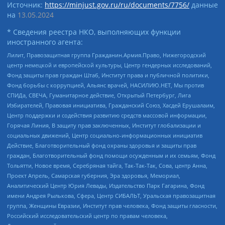
Источник:
https://minjust.gov.ru/ru/documents/7756/
данные
на
13.05.2024
* Сведения реестра НКО, выполняющих функции
иностранного агента:
Лилит, Правозащитная группа Гражданин.Армия.Право, Нижегородский
центр немецкой и европейской культуры, Центр гендерных исследований,
Фонд защиты прав граждан Штаб, Институт права и публичной политики,
Фонд борьбы с коррупцией, Альянс врачей, НАСИЛИЮ.НЕТ, Мы против
СПИДа, СВЕЧА, Гуманитарное действие, Открытый Петербург, Лига
Избирателей, Правовая инициатива, Гражданский Союз, Хасдей Ерушалаим,
Центр поддержки и содействия развитию средств массовой информации,
Горячая Линия, В защиту прав заключенных, Институт глобализации и
социальных движений, Центр социально-информационных инициатив
Действие, Благотворительный фонд охраны здоровья и защиты прав
граждан, Благотворительный фонд помощи осужденным и их семьям, Фонд
Тольятти, Новое время, Серебряная тайга, Так-Так-Так, Сова, центр Анна,
Проект Апрель, Самарская губерния, Эра здоровья, Мемориал,
Аналитический Центр Юрия Левады, Издательство Парк Гагарина, Фонд
имени Андрея Рылькова, Сфера, Центр СИБАЛЬТ, Уральская правозащитная
группа, Женщины Евразии, Институт прав человека, Фонд защиты гласности,
Российский исследовательский центр по правам человека,