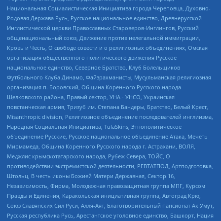
Национальная Социалистическая Инициатива города Череповца, Духовно-
Родовая Держава Русь, Русское национальное единство, Древнерусской
Инглистической церкви Православных Староверов-Инглингов, Русский
общенациональный союз, Движение против нелегальной иммиграции,
Кровь и Честь, О свободе совести и о религиозных объединениях, Омская
организация общественного политического движения Русское
национальное единство, Северное Братство, Клуб Болельщиков
Футбольного Клуба Динамо, Файзрахманисты, Мусульманская религиозная
организация п. Боровский, Община Коренного Русского народа
Щелковского района, Правый сектор, УНА - УНСО, Украинская
повстанческая армия, Тризуб им. Степана Бандеры, Братство, Белый Крест,
Misanthropic division, Религиозное объединение последователей инглиизма,
Народная Социальная Инициатива, TulaSkins, Этнополитическое
объединение Русские, Русское национальное объединение Атака, Мечеть
Мирмамеда, Община Коренного Русского народа г. Астрахани, ВОЛЯ,
Меджлис крымскотатарского народа, Рубеж Севера, ТОЙС, О
противодействии экстремистской деятельности, РЕВТАТПОД, Артподготовка,
Штольц, В честь иконы Божией Матери Державная, Сектор 16,
Независимость, Фирма, Молодежная правозащитная группа МПГ, Курсом
Правды и Единения, Каракольская инициативная группа, Автоград Крю,
Союз Славянских Сил Руси, Алля-Аят, Благотворительный пансионат Ак Умут,
Русская республика Русь, Арестантское уголовное единство, Башкорт, Нация