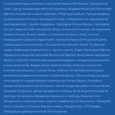
Сторожевой башни, Библии и трактатов Свидетелей Иеговы, Гражданский
Совет, Центр анализа европейской политики, Академическая сеть Восточная
Европа, Российский комитет действия, РЭНД корпорейшн, Русская Америка
за демократию в России, Настоящая Россия, Глобальная сеть журналистов-
расследователей, Служба поддержки, Свободная Россия Берлин, Свободная
Россия Северный Рейн-Вестфалия, Фонд глобальной помощи, Антивоенный
комитет России, Russie-Libertes, La Asocicion de Rusos Libres, Союз за
возвращение Северных территорий, Крымскотатарский Ресурсный Центр,
Глобальный союз IndustriALL, Russian Election Monitor, Article 19, Мнение
медиа, Федерация анархического черного креста, Радио Свободная Европа,
Германское общество изучения Восточной Европы, Фонд имени Фридриха
Эберта, XZ gGmbH, Мобильная академия поддержки гендерной демократии
и миротворчества, Форум имени Льва Копелева, American Councils for
International Education, Cultural Vistas, Institute of International Education,
Антивоенное движение Антальи, Открытый диалог, Школа международных
отношений и государственной политики им Питера Мунка, Российско-
канадский демократический альянс, Школа международных отношений им
Нормана Патерсона, Центр Гражданских Свобод, Фонд Бориса Немцова за
Свободу, Фонд имени Фридриха Науманна за свободу, Феминистское
антивоенное сопротивление, Комитет независимости Ингушетии, Прометей,
Stop Occupation of Karelia, Вернись живым, Фридом Хаус, СОТА медиа,
Либерально-демократическая Лига Украины