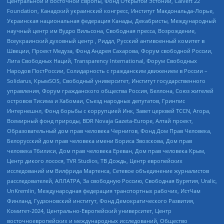
Центральной и Восточной Европы, Фонд Открытой Эстонии, Calvert 22
Foundation, Канадский украинский конгресс, Институт Макдональда-Лорье,
Украинская национальная федерация Канады, Декабристы, Международный
научный центр им Вудро Вильсона, Свободная пресса, Возрождение,
Всеукраинский духовный центр , Риддл, Русский антивоенный комитет в
Швеции, Проект Медуза, Фонд Андрея Сахарова, Форум свободной России,
Лига Свободных Наций, Transparеncy International, Форум Свободных
Народов ПостРоссии, Солидарность с гражданским движением в России –
Solidarus, КрымSOS, Свободный университет, Институт государственного
управления, Форум гражданского общества Россия, Беллона, Союз жителей
островов Тисима и Хабомаи, Съезд народных депутатов, Гринпис
Интернешнл, Фонд борьбы с коррупцией Инк, Завет церквей TCCN, Агора,
Всемирный фонд природы, BDR Novaja Gazeta-Europe, Алтай проект,
Образовательный дом прав человека Чернигов, Фонд Дом Прав Человека,
Белорусский дом прав человека имени Бориса Звозскова, Дом прав
человека Тбилиси, Дом прав человека Ереван, Дом прав человека Крым,
Центр дикого лосося, TVR Studios, ТВ Дождь, Центр европейских
исследований им Вилфрида Мартенса, Сетевое объединение журналистов
расследователей, АЛЛАТРА, За свободную Россию, Свободная Бурятия, Uralic,
UnKremlin, Международная федерация транспортных рабочих, ИстЧам
Финланд, Гудзоновский институт, Фонд Демократического Развития,
Комитет-2024, Центрально-Европейский университет, Центр
восточноевропейских и международных исследований, Общество