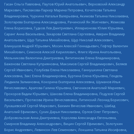
Гасан Ольга Павловна, Паутов Юрий Анатольевич, Верховский Александр
Маркович, Пислакова-Паркер Марина Петровна, Кочеткова Татьяна
Владимировна, Чуркина Наталья Валерьевна, Акимова Татьяна Николаевна,
Золотарева Екатерина Александровна, Рачинский Ян Збигневич, Жемкова
Елена Борисовна, Гудков Лев Дмитриевич, Илларионова Юлия Юрьевна,
Саранг Анна Васильевна, Захарова Светлана Сергеевна, Аверин Владимир
Анатольевич, Щур Татьяна Михайловна, Щур Николай Алексеевич,
Блинушов Андрей Юрьевич, Мосин Алексей Геннадьевич, Гефтер Валентин
Михайлович, Симонов Алексей Кириллович, Флиге Ирина Анатольевна,
Мельникова Валентина Дмитриевна, Вититинова Елена Владимировна,
Баженова Светлана Куприяновна, Максимов Сергей Владимирович, Беляев
Сергей Иванович, Голубева Елена Николаевна, Ганнушкина Светлана
Алексеевна, Закс Елена Владимировна, Буртина Елена Юрьевна, Гендель
Людмила Залмановна, Кокорина Екатерина Алексеевна, Шуманов Илья
Вячеславович, Арапова Галина Юрьевна, Свечников Анатолий Мариевич,
Прохоров Вадим Юрьевич, Шахова Елена Владимировна, Подузов Сергей
Васильевич, Протасова Ирина Вячеславовна, Литинский Леонид Борисович,
Лукашевский Сергей Маркович, Бахмин Вячеслав Иванович, Шабад
Анатолий Ефимович, Сухих Дарья Николаевна, Орлов Олег Петрович,
Добровольская Анна Дмитриевна, Королева Александра Евгеньевна,
Смирнов Владимир Александрович, Вицин Сергей Ефимович, Золотухин
Борис Андреевич, Левинсон Лев Семенович, Локшина Татьяна Иосифовна,