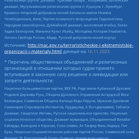
Религиозная группа “Джамаат “Красный пахарь”, Колумбайн, Хатлонский
джамаат, Мусульманская религиозная группа п. Кушкуль г. Оренбург,
Крымско-татарский добровольческий батальон имени Номана
Челебиджихана, Азов, Партия исламского возрождения Таджикистана,
Народная самооборона, Дуббайский джамаат, московская ячейка, Батал-
Хаджи Белхороев, Маньяки Культ Убийц, Молодёжь Которая Улыбается,
Легион Свобода России, Айдар, Русский добровольческий корпус
Источник:
http://nac.gov.ru/terroristicheskie-i-ekstremistskie-
organizacii-i-materialy.html
данные на
16.11.2023
* Перечень общественных объединений и религиозных
организаций в отношении которых судом принято
вступившее в законную силу решение о ликвидации или
запрете деятельности:
Национал-большевистская партия, ВЕК РА, Рада земли Кубанской Духовно
Родовой Державы Русь, Община Духовного Управления Асгардской Веси
Беловодья, Славянская Община Капища Веды Перуна, Мужская Духовная
Семинария Староверов-Инглингов, Нурджулар, К Богодержавию, Таблиги
Джамаат, Свидетели Иеговы, Русское национальное единство, Национал-
социалистическое общество, Джамаат мувахидов, Объединенный Вилайат
Кабарды, Балкарии и Карачая, Союз славян, Ат-Такфир Валь-Хиджра, Пит
Буль, Национал-социалистическая рабочая партия России, Славянский союз,
Формат-18, Благородный Орден Дьявола, Армия воли народа,