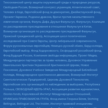
Тихоокеанский центр защиты окружающей среды и природных ресурсов,
Свободная Россия, Всемирный конгресс украинцев, Атлантический совет,
Человек в беде, Европейский фонд за демократию, Джеймстаунский фонд,
Прожект Хармони, Родники дракона, Врачи против насильственного
извлечения органов, Фалунь Дафа, Друзья Фалуньгун, Фалуньгун, Коалиция
по расследованию преследования в отношении Фалуньгун в Китае,
Всемирная организация по расследованию преследований Фалуньгун,
Пражский гражданский центр, Ассоциация школ политических
исследований при Совете Европы, Центр либеральной современности,
Форум русскоязычных европейцев, Немецко-русский обмен, Бард колледж,
Европейский выбор, Фонд Ходорковского, Оксфордский российский фонд,
Фонд Будущее России, Компания свободы информации, Проект Медиа,
Международное партнерство за права человека, Духовное Управление
Евангельских Христиан Украинской Христианской Церкви, Новое
Поколение, Духовное Учебное Заведение Международный Библейский
Колледж, Международное христианское движение, Всемирный Институт
Саентологических Предприятий, Церковь Духовной Технологии,
Европейская сеть организаций по наблюдению за выборами, Республика
Польша, СВОБОДНЫЙ ИДЕЛЬ-УРАЛ, Ассоциация развития журналистики,
IStories fonds, Королевский Институт Международных Отношений,
КРИМСЬКА ПРАВОЗАХИСНА ГРУПА, Фонд имени Генриха Бёлля, Stichting
Bellingcat, Bellingcat Ltd, The Insider, Институт правовой инициативы