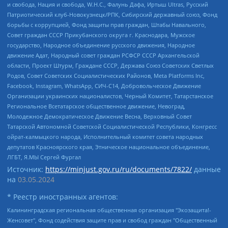
и свобода, Нация и свобода, W.H.С., Фалунь Дафа, Иртыш Ultras, Русский
Патриотический клуб-Новокузнецк/РПК, Сибирский державный союз, Фонд
борьбы с коррупцией, Фонд защиты прав граждан, Штабы Навального,
Совет граждан СССР Прикубанского округа г. Краснодара, Мужское
государство, Народное объединение русского движения, Народное
движение Адат, Народный совет граждан РСФСР СССР Архангельской
области, Проект Штурм, Граждане СССР, Держава Союз Советских Светлых
Родов, Совет Советских Социалистических Районов, Meta Platforms Inc,
Facebook, Instagram, WhatsApp, СИЧ-С14, Добровольческое Движение
Организации украинских националистов, Черный Комитет, Татарстанское
Региональное Всетатарское общественное движение, Невоград,
Молодежное Демократическое Движение Весна, Верховный Совет
Татарской Автономной Советской Социалистической Республики, Конгресс
ойрат-калмыцкого народа, Исполнительный комитет совета народных
депутатов Красноярского края, Этническое национальное объединение,
ЛГБТ, Я.МЫ Сергей Фургал
Источник:
https://minjust.gov.ru/ru/documents/7822/
данные
на
03.05.2024
* Реестр иностранных агентов:
Калининградская региональная общественная организация "Экозащита!-Женсовет", Фонд содействия защите прав и свобод граждан "Общественный вердикт", Фонд "Институт Развития Свободы Информации", Частное учреждение "Информационное агентство МЕМО. РУ", Региональная общественная организация "Общественная комиссия по сохранению наследия академика Сахарова", Фонд поддержки свободы прессы, Санкт-Петербургская общественная правозащитная организация "Гражданский контроль", Межрегиональная общественная организация "Информационно-просветительский центр "Мемориал", Региональный Фонд "Центр Защиты Прав Средств Массовой Информации", с 05.12.2023 Фонд "Центр Защиты Прав Средств массовой информации", Региональная общественная благотворительная организация помощи беженцам и мигрантам "Гражданское содействие", Негосударственное образовательное учреждение дополнительного профессионального образования (повышение квалификации) специалистов "АКАДЕМИЯ ПО ПРАВАМ ЧЕЛОВЕКА", Свердловская региональная общественная организация "Сутяжник", Автономная некоммерческая организация "Центр независимых социологических исследований", Союз общественных объединений "Российский исследовательский центр по правам человека", Региональное общественное учреждение научно-информационный центр "МЕМОРИАЛ", Некоммерческая организация "Фонд защиты гласности", Автономная некоммерческая организация "Институт прав человека", Городская общественная организация "Екатеринбургское общество "МЕМОРИАЛ", Городская общественная организация "Рязанское историко-просветительское и правозащитное общество "Мемориал" (Рязанский Мемориал), Челябинский региональный орган общественной самодеятельности – женское общественное объединение "Женщины Евразии", Челябинский региональный орган общественной самодеятельности "Уральская правозащитная группа", Фонд содействия защите здоровья и социальной справедливости имени Андрея Рылькова, Автономная Некоммерческая Организация "Аналитический Центр Юрия Левады", Автономная некоммерческая организация социальной поддержки населения "Проект Апрель", Региональная общественная организация помощи женщинам и детям, находящимся в кризисной ситуации "Информационно-методический центр "Анна", Фонд содействия развитию массовых коммуникаций и правовому просвещению "Так-так-Так", Фонд содействия устойчивому развитию "Серебряная тайга", Свердловский региональный общественный фонд социальных проектов "Новое время", "Idel.Реалии", Кавказ.Реалии, Крым.Реалии, Телеканал Настоящее Время, Татаро-башкирская служба Радио Свобода (Azatliq Radiosi), Радио Свободная Европа/Радио Свобода (PCE/PC), "Сибирь.Реалии", "Фактограф", Благотворительный фонд помощи осужденным и их семьям, Автономная некоммерческая организация "Институт глобализации и социальных движений", Фонд "В защиту прав заключенных", Частное учреждение "Центр поддержки и содействия развитию средств массовой информации", Пензенский региональный общественный благотворительный фонд "Гражданский союз", "Север.Реалии", Некоммерческая организация Фонд "Правовая инициатива", Общество с ограниченной ответственностью "Радио Свободная Европа/Радио Свобода", Чешское информационное агентство "MEDIUM-ORIENT", Красноярская региональная общественная организация "Мы против СПИДа", Камалягин Денис Николаевич, Маркелов Сергей Евгеньевич, Пономарев Лев Александрович, Савицкая Людмила Алексеевна, Автономная некоммерческая организация "Центр по работе с проблемой насилия "НАСИЛИЮ.НЕТ", Межрегиональный профессиональный союз работников здравоохранения "Альянс врачей", Юридическое лицо, зарегистрированное в Латвийской Республике, SIA "Medusa Project" (регистрационный номер 40103797863, дата регистрации 10.06.2014), Некоммерческая организация "Фонд по борьбе с коррупцией", Автономная некоммерческая организация "Институт права и публичной политики", Баданин Роман Сергеевич, Гликин Максим Александрович, Железнова Мария Михайловна, Лукьянова Юлия Сергеевна, Маетная Елизавета Витальевна, Маняхин Петр Борисович, Чуракова Ольга Владимировна, Ярош Юлия Петровна, Юридическое лицо "The Insider SIA", зарегистрированное в Риге, Латвийская Республика (дата регистрации 26.06.2015), являющееся администратором доменного имени интернет-издания "The Insider SIA", https://theins.ru, Постернак Алексей Евгеньевич, Рубин Михаил Аркадьевич, Анин Роман Александрович, Юридическое лицо Istories fonds, зарегистрированное в Латвийской Республике (регистрационный номер 50008295751, дата регистрации 24.02.2020), Великовский Дмитрий Александрович, Долинина Ирина Николаевна, Мароховская Алеся Алексеевна, Шлейнов Роман Юрьевич, Шмагун Олеся Валентиновна, Общество с ограниченной ответственностью "Альтаир 2021", Общество с ограниченной ответственностью "Вега 2021", Общество с ограниченной ответственностью "Главный редактор 2021", Общество с ограниченной ответственностью "Ромашки монолит", Важенков Артем Валерьевич, Ивановская областная общественная организация "Центр гендерных исследований", Гурман Юрий Альбертович, Медиапроект "ОВД-Инфо", Егоров Владимир Владимирович, Жилинский Владимир Александрович, Общество с ограниченной ответственностью "ЗП", Иванова София Юрьевна, Карезина Инна Павловна, Кильтау Екатерина Викторовна, Петров Алексей Викторович, Пискунов Сергей Евгеньевич, Смирнов Сергей Сергеевич, Тихонов Михаил Сергеевич, Общество с ограниченной ответственностью "ЖУРНАЛИСТ-ИНОСТРАННЫЙ АГЕНТ", Арапова Галина Юрьевна, Вольтская Татьяна Анатольевна, Американская компания "Mason G.E.S. Anonymous Foundation" (США), являющаяся владельцем интернет-издания https://mnews.world/, Компания "Stichting Bellingcat", зарегистрированная в Нидерландах (дата регистрации 11.07.2018), Захаров Андрей Вячеславович, Клепиковская Екатерина Дмитриевна, Общество с ограниченной ответственностью "МЕМО", Перл Роман Александрович, Симонов Евгений Алексеевич, Соловьева Елена Анатольевна, Сотников Даниил Владимирович, Сурначева Елизавета Дмитриевна, Автономная некоммерческая организация по защите прав человека и информированию населения "Якутия – Наше Мнение", Общество с ограниченной ответственностью "Москоу диджитал медиа", с 26.01.2023 Общество с ограниченной ответственностью "Чайка Белые сады", Ветошкина Валерия Валерьевна, Заговора Максим Александрович, Межрегиональное общественное движение "Российская ЛГБТ - сеть", Оленичев Максим Владимирович, Павлов Иван Юрьевич, Скворцова Елена Сергеевна, Общество с ограниченной ответственностью "Как бы инагент", Кочетков Игорь Викторович, Общество с ограниченной ответственностью "Честные выборы", Еланчик Олег Александрович, Общество с ограниченной ответственностью "Нобелевский призыв", Гималова Регина Эмилевна, Григорьев Андрей Валерьевич, Григорьева Алина Александровна, Ассоциация по содействию защите прав призывников, альтернативнослужащих и военнослужащих "Правозащитная группа "Гражданин.Армия.Право", Хисамова Регина Фаритовна, Автономная некоммерческая организация по реализации социально-правовых программ "Лилит", Дальневосточное общественное движение "Маяк", Санкт-Петербургская ЛГБТ-инициативная группа "Выход", Инициативная группа ЛГБТ+ "Реверс", Алексеев Андрей Викторович, Бекбулатова Таисия Львовна, Беляев Иван Михайлович, Владыкина Елена Сергеевна, Гельман Марат Александрович, Никульшина Вероника Юрьевна, Толоконникова Надежда Андреевна, Шендерович Виктор Анатольевич, Общество с ограниченной ответственностью "Данное сообщение", Общество с ограниченной ответственностью Издательский дом "Новая глава", Айнбиндер Александра Александровна, Московский комьюнити-центр для ЛГБТ+инициатив, Благотворительный фонд развития филантропии, Deutsche Welle (Германия, Kurt-Schumacher-Strasse 3, 53113 Bonn), Борзунова Мария Михайловна, Воробьев Виктор Викторович, Голубева Анна Львовна, Константинова Алла Михайловна, Малкова Ирина Владимировна, Мурадов Мурад Абдулгалимович, Осетинская Елизавета Николаевна, Понасенков Евгений Николаевич, Ганапольский Матвей Юрьевич, Киселев Евгений Алексеевич, Борухович Ирина Григорьевна, Дремин Иван Тимофеевич, Дубровский Дмитрий Викторович, Красноярская региональная общественная организация поддержки и развития альтернативных образовательных технологий и межкультурных коммуникаций "ИНТЕРРА", Маяковская Екатерина Алексеевна, Фейгин Марк Захарович, Филимонов Андрей Викторович, Дзугкоева Регина Николаевна, Доброхотов Роман Александрович, Дудь Юрий Александрович, Елкин Сергей Владимирович, Кругликов Кирилл Игоревич, Сабунаева Мария Леонидовна, Семенов Алексей Владимирович, Шаинян Карен Багратович, Шульман Екатерина Михайловна, Асафьев Артур Валерьевич, Вахштайн Виктор Семенович, Венедиктов Алексей Алексеевич, Лушникова Екатерина Евгеньевна, Волков Леонид Михайлович, Невзоров Александр Глебович, Пархоменко Сергей Борисович, Сироткин Ярослав Николаевич, Кара-Мурза Владимир Владимирович, Баранова Наталья Владимировна, Гозман Леонид Яковлевич, Кагарлицкий Борис Юльевич, Климарев Михаил Валерьевич, Милов Владимир Станиславович, Автономная некоммерческая организация Краснодарский центр современного искусства "Типография", Моргенштерн Алишер Тагирович, Соболь Любовь Эдуардовна, Общество с ограниченной ответственностью "ЛИЗА НОРМ", Каспаров Гарри Кимович, Ходорковский Михаил Борисович, Общество с ограниченной ответственностью "Апрельские тезисы", Данилович Ирина Брониславовна, Кашин Олег Владимирович, Петров Николай Владимирович, Пивоваров Алексей Владимирович, Соколов Михаил Владимирович, Цветкова Юлия Владимировна, Чичваркин Евгений Александрович, Комитет против пыток/Команда против пыток, Общество с ограниченной ответственностью "Первый научный", Общество с ограниченной ответственностью "Вертолет и ко", Белоцерковская Вероника Борисовна, Кац Максим Евгеньевич, Лазарева Татьяна Юрьевна, Шаведдинов Руслан Табризович, Яшин Илья Валерьевич, Общество с ограниченной ответственностью "Иноагент ААВ", Алешковский Дмитрий Петрович, Альбац Евгения Марковна, Быков Дмитрий Львович, Галямина Юлия Евгеньевна, Лойко Сергей Леонидович, Мартынов Кирилл Константинович, Медведев Сергей Александрович, Крашенинников Федор Геннадиевич, Гордеева Катерина Вл