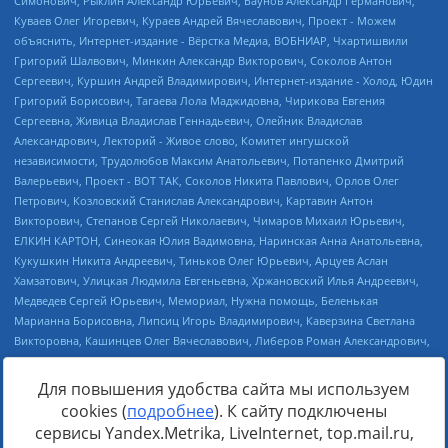
Для повышения удобства сайта мы используем
cookies (
подробнее
). К сайту подключены
Источник:
https://minjust.gov.ru/uploaded/files/reestr-
сервисы Yandex.Metrika, LiveInternet, top.mail.ru,
inostrannyih-agentov-22-03-2024.pdf
данные на
22.03.2024