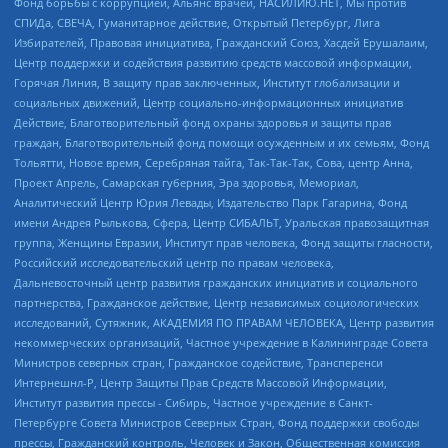
Фонд борьбы с коррупцией, Альянс врачей, НАСИЛИЮ.НЕТ, Мы против
СПИДа, СВЕЧА, Гуманитарное действие, Открытый Петербург, Лига
Избирателей, Правовая инициатива, Гражданский Союз, Хасдей Ерушалаим,
Центр поддержки и содействия развитию средств массовой информации,
Горячая Линия, В защиту прав заключенных, Институт глобализации и
социальных движений, Центр социально-информационных инициатив
Действие, Благотворительный фонд охраны здоровья и защиты прав
граждан, Благотворительный фонд помощи осужденным и их семьям, Фонд
Тольятти, Новое время, Серебряная тайга, Так-Так-Так, Сова, центр Анна,
Проект Апрель, Самарская губерния, Эра здоровья, Мемориал,
Аналитический Центр Юрия Левады, Издательство Парк Гагарина, Фонд
имени Андрея Рылькова, Сфера, Центр СИБАЛЬТ, Уральская правозащитная
группа, Женщины Евразии, Институт прав человека, Фонд защиты гласности,
Российский исследовательский центр по правам человека,
Дальневосточный центр развития гражданских инициатив и социального
партнерства, Гражданское действие, Центр независимых социологических
исследований, Сутяжник, АКАДЕМИЯ ПО ПРАВАМ ЧЕЛОВЕКА, Центр развития
некоммерческих организаций, Частное учреждение в Калининграде Совета
Министров северных стран, Гражданское содействие, Трансперенси
Интернешнл-Р, Центр Защиты Прав Средств Массовой Информации,
Институт развития прессы - Сибирь, Частное учреждение в Санкт-
Петербурге Совета Министров Северных Стран, Фонд поддержки свободы
прессы, Гражданский контроль, Человек и Закон, Общественная комиссия