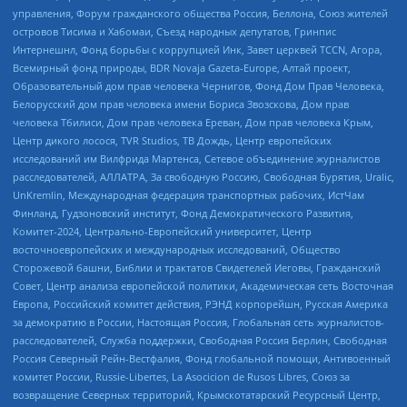
управления, Форум гражданского общества Россия, Беллона, Союз жителей
островов Тисима и Хабомаи, Съезд народных депутатов, Гринпис
Интернешнл, Фонд борьбы с коррупцией Инк, Завет церквей TCCN, Агора,
Всемирный фонд природы, BDR Novaja Gazeta-Europe, Алтай проект,
Образовательный дом прав человека Чернигов, Фонд Дом Прав Человека,
Белорусский дом прав человека имени Бориса Звозскова, Дом прав
человека Тбилиси, Дом прав человека Ереван, Дом прав человека Крым,
Центр дикого лосося, TVR Studios, ТВ Дождь, Центр европейских
исследований им Вилфрида Мартенса, Сетевое объединение журналистов
расследователей, АЛЛАТРА, За свободную Россию, Свободная Бурятия, Uralic,
UnKremlin, Международная федерация транспортных рабочих, ИстЧам
Финланд, Гудзоновский институт, Фонд Демократического Развития,
Комитет-2024, Центрально-Европейский университет, Центр
восточноевропейских и международных исследований, Общество
Сторожевой башни, Библии и трактатов Свидетелей Иеговы, Гражданский
Совет, Центр анализа европейской политики, Академическая сеть Восточная
Европа, Российский комитет действия, РЭНД корпорейшн, Русская Америка
за демократию в России, Настоящая Россия, Глобальная сеть журналистов-
расследователей, Служба поддержки, Свободная Россия Берлин, Свободная
Россия Северный Рейн-Вестфалия, Фонд глобальной помощи, Антивоенный
комитет России, Russie-Libertes, La Asocicion de Rusos Libres, Союз за
возвращение Северных территорий, Крымскотатарский Ресурсный Центр,