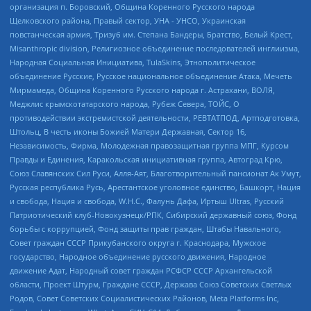
организация п. Боровский, Община Коренного Русского народа
Щелковского района, Правый сектор, УНА - УНСО, Украинская
повстанческая армия, Тризуб им. Степана Бандеры, Братство, Белый Крест,
Misanthropic division, Религиозное объединение последователей инглиизма,
Народная Социальная Инициатива, TulaSkins, Этнополитическое
объединение Русские, Русское национальное объединение Атака, Мечеть
Мирмамеда, Община Коренного Русского народа г. Астрахани, ВОЛЯ,
Меджлис крымскотатарского народа, Рубеж Севера, ТОЙС, О
противодействии экстремистской деятельности, РЕВТАТПОД, Артподготовка,
Штольц, В честь иконы Божией Матери Державная, Сектор 16,
Независимость, Фирма, Молодежная правозащитная группа МПГ, Курсом
Правды и Единения, Каракольская инициативная группа, Автоград Крю,
Союз Славянских Сил Руси, Алля-Аят, Благотворительный пансионат Ак Умут,
Русская республика Русь, Арестантское уголовное единство, Башкорт, Нация
и свобода, Нация и свобода, W.H.С., Фалунь Дафа, Иртыш Ultras, Русский
Патриотический клуб-Новокузнецк/РПК, Сибирский державный союз, Фонд
борьбы с коррупцией, Фонд защиты прав граждан, Штабы Навального,
Совет граждан СССР Прикубанского округа г. Краснодара, Мужское
государство, Народное объединение русского движения, Народное
движение Адат, Народный совет граждан РСФСР СССР Архангельской
области, Проект Штурм, Граждане СССР, Держава Союз Советских Светлых
Родов, Совет Советских Социалистических Районов, Meta Platforms Inc,