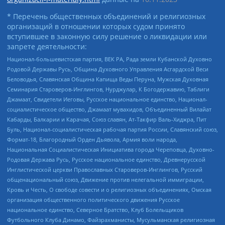
* Перечень общественных объединений и религиозных
организаций в отношении которых судом принято
вступившее в законную силу решение о ликвидации или
запрете деятельности:
Национал-большевистская партия, ВЕК РА, Рада земли Кубанской Духовно
Родовой Державы Русь, Община Духовного Управления Асгардской Веси
Беловодья, Славянская Община Капища Веды Перуна, Мужская Духовная
Семинария Староверов-Инглингов, Нурджулар, К Богодержавию, Таблиги
Джамаат, Свидетели Иеговы, Русское национальное единство, Национал-
социалистическое общество, Джамаат мувахидов, Объединенный Вилайат
Кабарды, Балкарии и Карачая, Союз славян, Ат-Такфир Валь-Хиджра, Пит
Буль, Национал-социалистическая рабочая партия России, Славянский союз,
Формат-18, Благородный Орден Дьявола, Армия воли народа,
Национальная Социалистическая Инициатива города Череповца, Духовно-
Родовая Держава Русь, Русское национальное единство, Древнерусской
Инглистической церкви Православных Староверов-Инглингов, Русский
общенациональный союз, Движение против нелегальной иммиграции,
Кровь и Честь, О свободе совести и о религиозных объединениях, Омская
организация общественного политического движения Русское
национальное единство, Северное Братство, Клуб Болельщиков
Футбольного Клуба Динамо, Файзрахманисты, Мусульманская религиозная