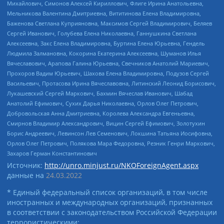
Михайлович, Симонов Алексей Кириллович, Флиге Ирина Анатольевна,
Мельникова Валентина Дмитриевна, Вититинова Елена Владимировна,
Баженова Светлана Куприяновна, Максимов Сергей Владимирович, Беляев
Сергей Иванович, Голубева Елена Николаевна, Ганнушкина Светлана
Алексеевна, Закс Елена Владимировна, Буртина Елена Юрьевна, Гендель
Людмила Залмановна, Кокорина Екатерина Алексеевна, Шуманов Илья
Вячеславович, Арапова Галина Юрьевна, Свечников Анатолий Мариевич,
Прохоров Вадим Юрьевич, Шахова Елена Владимировна, Подузов Сергей
Васильевич, Протасова Ирина Вячеславовна, Литинский Леонид Борисович,
Лукашевский Сергей Маркович, Бахмин Вячеслав Иванович, Шабад
Анатолий Ефимович, Сухих Дарья Николаевна, Орлов Олег Петрович,
Добровольская Анна Дмитриевна, Королева Александра Евгеньевна,
Смирнов Владимир Александрович, Вицин Сергей Ефимович, Золотухин
Борис Андреевич, Левинсон Лев Семенович, Локшина Татьяна Иосифовна,
Орлов Олег Петрович, Полякова Мара Федоровна, Резник Генри Маркович,
Захаров Герман Константинович
Источник:
http://unro.minjust.ru/NKOForeignAgent.aspx
данные на
24.03.2022
* Единый федеральный список организаций, в том числе
иностранных и международных организаций, признанных
в соответствии с законодательством Российской Федерации
террористическими: