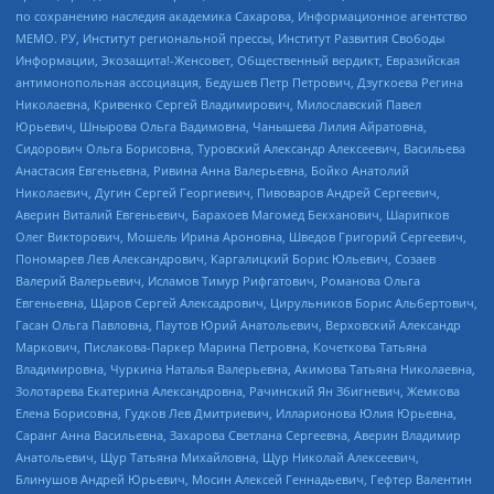
по сохранению наследия академика Сахарова, Информационное агентство
МЕМО. РУ, Институт региональной прессы, Институт Развития Свободы
Информации, Экозащита!-Женсовет, Общественный вердикт, Евразийская
антимонопольная ассоциация, Бедушев Петр Петрович, Дзугкоева Регина
Николаевна, Кривенко Сергей Владимирович, Милославский Павел
Юрьевич, Шнырова Ольга Вадимовна, Чанышева Лилия Айратовна,
Сидорович Ольга Борисовна, Туровский Александр Алексеевич, Васильева
Анастасия Евгеньевна, Ривина Анна Валерьевна, Бойко Анатолий
Николаевич, Дугин Сергей Георгиевич, Пивоваров Андрей Сергеевич,
Аверин Виталий Евгеньевич, Барахоев Магомед Бекханович, Шарипков
Олег Викторович, Мошель Ирина Ароновна, Шведов Григорий Сергеевич,
Пономарев Лев Александрович, Каргалицкий Борис Юльевич, Созаев
Валерий Валерьевич, Исламов Тимур Рифгатович, Романова Ольга
Евгеньевна, Щаров Сергей Алексадрович, Цирульников Борис Альбертович,
Гасан Ольга Павловна, Паутов Юрий Анатольевич, Верховский Александр
Маркович, Пислакова-Паркер Марина Петровна, Кочеткова Татьяна
Владимировна, Чуркина Наталья Валерьевна, Акимова Татьяна Николаевна,
Золотарева Екатерина Александровна, Рачинский Ян Збигневич, Жемкова
Елена Борисовна, Гудков Лев Дмитриевич, Илларионова Юлия Юрьевна,
Саранг Анна Васильевна, Захарова Светлана Сергеевна, Аверин Владимир
Анатольевич, Щур Татьяна Михайловна, Щур Николай Алексеевич,
Блинушов Андрей Юрьевич, Мосин Алексей Геннадьевич, Гефтер Валентин