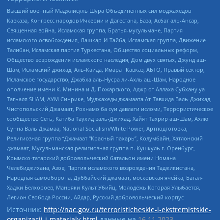
Высший военный Маджлисуль Шура Объединенных сил моджахедов
Кавказа, Конгресс народов Ичкерии и Дагестана, База, Асбат аль-Ансар,
Священная война, Исламская группа, Братья-мусульмане, Партия
исламского освобождения, Лашкар-И-Тайба, Исламская группа, Движение
Талибан, Исламская партия Туркестана, Общество социальных реформ,
Общество возрождения исламского наследия, Дом двух святых, Джунд аш-
Шам, Исламский джихад, Аль-Каида, Имарат Кавказ, АБТО, Правый сектор,
Исламское государство, Джабха аль-Нусра ли-Ахль аш-Шам, Народное
ополчение имени К. Минина и Д. Пожарского, Аджр от Аллаха Субхану уа
Тагьаля SHAM, АУМ Синрике, Муджахеды джамаата Ат-Тавхида Валь-Джихад,
Чистопольский Джамаат, Рохнамо ба суи давлати исломи, Террористическое
сообщество Сеть, Катиба Таухид валь-Джихад, Хайят Тахрир аш-Шам, Ахлю
Сунна Валь Джамаа, National Socialism/White Power, Артподготовка,
Религиозная группа “Джамаат “Красный пахарь”, Колумбайн, Хатлонский
джамаат, Мусульманская религиозная группа п. Кушкуль г. Оренбург,
Крымско-татарский добровольческий батальон имени Номана
Челебиджихана, Азов, Партия исламского возрождения Таджикистана,
Народная самооборона, Дуббайский джамаат, московская ячейка, Батал-
Хаджи Белхороев, Маньяки Культ Убийц, Молодёжь Которая Улыбается,
Легион Свобода России, Айдар, Русский добровольческий корпус
Источник:
http://nac.gov.ru/terroristicheskie-i-ekstremistskie-
organizacii-i-materialy.html
данные на
16.11.2023