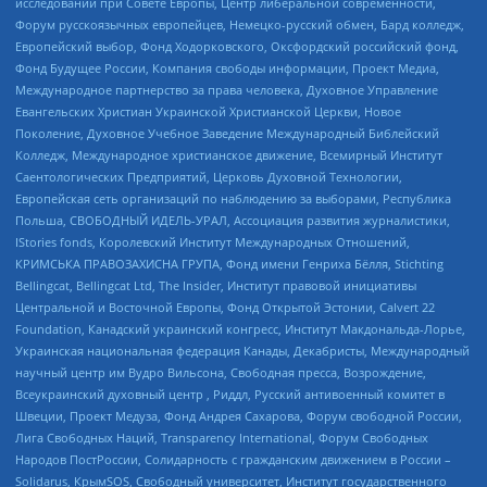
исследований при Совете Европы, Центр либеральной современности,
Форум русскоязычных европейцев, Немецко-русский обмен, Бард колледж,
Европейский выбор, Фонд Ходорковского, Оксфордский российский фонд,
Фонд Будущее России, Компания свободы информации, Проект Медиа,
Международное партнерство за права человека, Духовное Управление
Евангельских Христиан Украинской Христианской Церкви, Новое
Поколение, Духовное Учебное Заведение Международный Библейский
Колледж, Международное христианское движение, Всемирный Институт
Саентологических Предприятий, Церковь Духовной Технологии,
Европейская сеть организаций по наблюдению за выборами, Республика
Польша, СВОБОДНЫЙ ИДЕЛЬ-УРАЛ, Ассоциация развития журналистики,
IStories fonds, Королевский Институт Международных Отношений,
КРИМСЬКА ПРАВОЗАХИСНА ГРУПА, Фонд имени Генриха Бёлля, Stichting
Bellingcat, Bellingcat Ltd, The Insider, Институт правовой инициативы
Центральной и Восточной Европы, Фонд Открытой Эстонии, Calvert 22
Foundation, Канадский украинский конгресс, Институт Макдональда-Лорье,
Украинская национальная федерация Канады, Декабристы, Международный
научный центр им Вудро Вильсона, Свободная пресса, Возрождение,
Всеукраинский духовный центр , Риддл, Русский антивоенный комитет в
Швеции, Проект Медуза, Фонд Андрея Сахарова, Форум свободной России,
Лига Свободных Наций, Transparеncy International, Форум Свободных
Народов ПостРоссии, Солидарность с гражданским движением в России –
Solidarus, КрымSOS, Свободный университет, Институт государственного