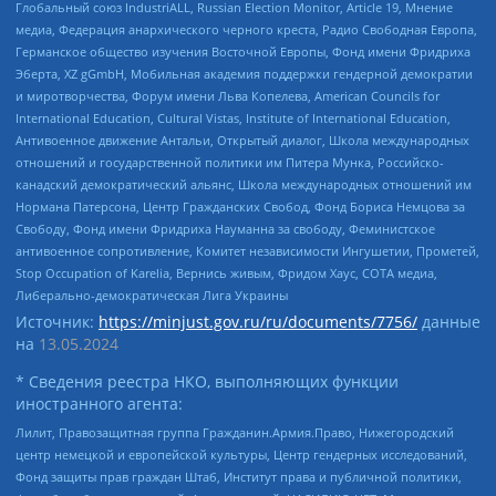
Глобальный союз IndustriALL, Russian Election Monitor, Article 19, Мнение
медиа, Федерация анархического черного креста, Радио Свободная Европа,
Германское общество изучения Восточной Европы, Фонд имени Фридриха
Эберта, XZ gGmbH, Мобильная академия поддержки гендерной демократии
и миротворчества, Форум имени Льва Копелева, American Councils for
International Education, Cultural Vistas, Institute of International Education,
Антивоенное движение Антальи, Открытый диалог, Школа международных
отношений и государственной политики им Питера Мунка, Российско-
канадский демократический альянс, Школа международных отношений им
Нормана Патерсона, Центр Гражданских Свобод, Фонд Бориса Немцова за
Свободу, Фонд имени Фридриха Науманна за свободу, Феминистское
антивоенное сопротивление, Комитет независимости Ингушетии, Прометей,
Stop Occupation of Karelia, Вернись живым, Фридом Хаус, СОТА медиа,
Либерально-демократическая Лига Украины
Источник:
https://minjust.gov.ru/ru/documents/7756/
данные
на
13.05.2024
* Сведения реестра НКО, выполняющих функции
иностранного агента:
Лилит, Правозащитная группа Гражданин.Армия.Право, Нижегородский
центр немецкой и европейской культуры, Центр гендерных исследований,
Фонд защиты прав граждан Штаб, Институт права и публичной политики,