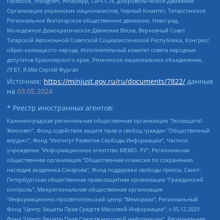
Facebook, Instagram, WhatsApp, СИЧ-С14, Добровольческое Движение
Организации украинских националистов, Черный Комитет, Татарстанское
Региональное Всетатарское общественное движение, Невоград,
Молодежное Демократическое Движение Весна, Верховный Совет
Татарской Автономной Советской Социалистической Республики, Конгресс
ойрат-калмыцкого народа, Исполнительный комитет совета народных
депутатов Красноярского края, Этническое национальное объединение,
ЛГБТ, Я.МЫ Сергей Фургал
Источник:
https://minjust.gov.ru/ru/documents/7822/
данные
на
03.05.2024
* Реестр иностранных агентов:
Калининградская региональная общественная организация "Экозащита!-Женсовет", Фонд содействия защите прав и свобод граждан "Общественный вердикт", Фонд "Институт Развития Свободы Информации", Частное учреждение "Информационное агентство МЕМО. РУ", Региональная общественная организация "Общественная комиссия по сохранению наследия академика Сахарова", Фонд поддержки свободы прессы, Санкт-Петербургская общественная правозащитная организация "Гражданский контроль", Межрегиональная общественная организация "Информационно-просветительский центр "Мемориал", Региональный Фонд "Центр Защиты Прав Средств Массовой Информации", с 05.12.2023 Фонд "Центр Защиты Прав Средств массовой информации", Региональная общественная благотворительная организация помощи беженцам и мигрантам "Гражданское содействие", Негосударственное образовательное учреждение дополнительного профессионального образования (повышение квалификации) специалистов "АКАДЕМИЯ ПО ПРАВАМ ЧЕЛОВЕКА", Свердловская региональная общественная организация "Сутяжник", Автономная некоммерческая организация "Центр независимых социологических исследований", Союз общественных объединений "Российский исследовательский центр по правам человека", Региональное общественное учреждение научно-информационный центр "МЕМОРИАЛ", Некоммерческая организация "Фонд защиты гласности", Автономная некоммерческая организация "Институт прав человека", Городская общественная организация "Екатеринбургское общество "МЕМОРИАЛ", Городская общественная организация "Рязанское историко-просветительское и правозащитное общество "Мемориал" (Рязанский Мемориал), Челябинский региональный орган общественной самодеятельности – женское общественное объединение "Женщины Евразии", Челябинский региональный орган общественной самодеятельности "Уральская правозащитная группа", Фонд содействия защите здоровья и социальной справедливости имени Андрея Рылькова, Автономная Некоммерческая Организация "Аналитический Центр Юрия Левады", Автономная некоммерческая организация социальной поддержки населения "Проект Апрель", Региональная общественная организация помощи женщинам и детям, находящимся в кризисной ситуации "Информационно-методический центр "Анна", Фонд содействия развитию массовых коммуникаций и правовому просвещению "Так-так-Так", Фонд содействия устойчивому развитию "Серебряная тайга", Свердловский региональный общественный фонд социальных проектов "Новое время", "Idel.Реалии", Кавказ.Реалии, Крым.Реалии, Телеканал Настоящее Время, Татаро-башкирская служба Радио Свобода (Azatliq Radiosi), Радио Свободная Европа/Радио Свобода (PCE/PC), "Сибирь.Реалии", "Фактограф", Благотворительный фонд помощи осужденным и их семьям, Автономная некоммерческая организация "Институт глобализации и социальных движений", Фонд "В защиту прав заключенных", Частное учреждение "Центр поддержки и содействия развитию средств массовой информации", Пензенский региональный общественный благотворительный фонд "Гражданский союз", "Север.Реалии", Некоммерческая организация Фонд "Правовая инициатива", Общество с ограниченной ответственностью "Радио Свободная Европа/Радио Свобода", Чешское информационное агентство "MEDIUM-ORIENT", Красноярская региональная общественная организация "Мы против СПИДа", Камалягин Денис Николаевич, Маркелов Сергей Евгеньевич, Пономарев Лев Александрович, Савицкая Людмила Алексеевна, Автономная некоммерческая организация "Центр по работе с проблемой насилия "НАСИЛИЮ.НЕТ", Межрегиональный профессиональный союз работников здравоохранения "Альянс врачей", Юридическое лицо, зарегистрированное в Латвийской Республике, SIA "Medusa Project" (регистрационный номер 40103797863, дата регистрации 10.06.2014), Некоммерческая организация "Фонд по борьбе с коррупцией", Автономная некоммерческая организация "Институт права и публичной политики", Баданин Роман Сергеевич, Гликин Максим Александрович, Железнова Мария Михайловна, Лукьянова Юлия Сергеевна, Маетная Елизавета Витальевна, Маняхин Петр Борисович, Чуракова Ольга Владимировна, Ярош Юлия Петровна, Юридическое лицо "The Insider SIA", зарегистрированное в Риге, Латвийская Республика (дата регистрации 26.06.2015), являющееся администратором доменного имени интернет-издания "The Insider SIA", https://theins.ru, Постернак Алексей Евгеньевич, Рубин Михаил Аркадьевич, Анин Роман Александрович, Юридическое лицо Istories fonds, зарегистрированное в Латвийской Республике (регистрационный номер 50008295751, дата регистрации 24.02.2020), Великовский Дмитрий Александрович, Долинина Ирина Николаевна, Мароховская Алеся Алексеевна, Шлейнов Роман Юрьевич, Шмагун Олеся Валентиновна, Общество с ограниченной ответственностью "Альтаир 2021", Общество с ограниченной ответственностью "Вега 2021", Общество с ограниченной ответственностью "Главный редактор 2021", Общество с ограниченной ответственностью "Ромашки монолит", Важенков Артем Валерьевич, Ивановская областная общественная организация "Центр гендерных исследований", Гурман Юрий Альбертович, Медиапроект "ОВД-Инфо", Егоров Владимир Владимирович, Жилинский Владимир Александрович, Общество с ограниченной ответственностью "ЗП", Иванова София Юрьевна, Карезина Инна Павловна, Кильтау Екатерина Викторовна, Петров Алексей Викторович, Пискунов Сергей Евгеньевич, Смирнов Сергей Сергеевич, Тихонов Михаил Сергеевич, Общество с ограниченной ответственностью "ЖУРНАЛИСТ-ИНОСТРАННЫЙ АГЕНТ", Арапова Галина Юрьевна, Вольтская Татьяна Анатольевна, Американская компания "Mason G.E.S. Anonymous Foundation" (США), являющаяся владельцем интернет-издания https://mnews.world/, Компания "Stichting Bellingcat", зарегистрированная в Нидерландах (дата регистрации 11.07.2018), Захаров Андрей Вячеславович, Клепиковская Екатерина Дмитриевна, Общество с ограниченной ответственностью "МЕМО", Перл Роман Александрович, Симонов Евгений Алексеевич, Соловьева Елена Анатольевна, Сотников Даниил Владимирович, Сурначева Елизавета Дмитриевна, Автономная некоммерческая организация по защите прав человека и информированию населения "Якутия – Наше Мнение", Общество с ограниченной ответственностью "Москоу диджитал медиа", с 26.01.2023 Общество с ограниченной ответственностью "Чайка Белые сады", Ветошкина Валерия Валерьевна, Заговора Максим Александрович, Межрегиональное общественное движение "Российская ЛГБТ - сеть", Оленичев Максим Владимирович, Павлов Иван Юрьевич, Скворцова Елена Сергеевна, Общество с ограниченной ответственностью "Как бы инагент", Кочетков Игорь Викторович, Общество с ограниченной ответственностью "Честные выборы", Еланчик Олег Александрович, Общество с ограниченной ответственностью "Нобелевский призыв", Гималова Регина Эмилевна, Григорьев Андрей Валерьевич, Григорьева Алина Александровна, Ассоциация по содействию защите прав призывников, альтернативнослужащих и военнослужащих "Правозащитная группа "Гражданин.Армия.Право", Хисамова Регина Фаритовна, Автономная некоммерческая организация по реализации социально-правовых программ "Лилит", Дальневосточное общественное движение "Маяк", Санкт-Петербургская ЛГБТ-инициативная группа "Выход", Инициативная группа ЛГБТ+ "Реверс", Алексеев Андрей Викторович, Бекбулатова Таисия Львовна, Беляев Иван Михайлович, Владыкина Елена Сергеевна, Гельман Марат Александрович, Никульшина Вероника Юрьевна, Толоконникова Надежда Андреевна, Шендерович Виктор Анатольевич, Общество с ограниченной ответственностью "Данное сообщение", Общество с ограниченной ответственностью Издательский дом "Новая глава", Айнбиндер Александра Александровна, Московский комьюнити-центр для ЛГБТ+инициатив, Благотворительный фонд развития филантропии, Deutsche Welle (Германия, Kurt-Schumacher-Strasse 3, 53113 Bonn), Борзунова Мария Михайловна, Воробьев Виктор Викторович, Голубева Анна Львовна, Константинова Алла Михайловна, Малкова Ирина Владимировна, Мурадов Мурад Абдулгалимович, Осетинская Елизавета Николаевна, Понасенков Евгений Николаевич, Ганапольский Матвей Юрьевич, Киселев Евгений Алексеевич, Борухович Ирина Григорьевна, Дремин Иван Тимофеевич, Дубровский Дмитрий Викторович, Красноярская региональная общественная организация поддержки и развития альтернативных образовательных технологий и межкультурных коммуникаций "ИНТЕРРА", Маяковская Екатерина Алексеевна, Фейгин Марк Захарович, Филимонов Андрей Викторович, Дзугкоева Регина Николаевна, Доброхотов Роман Александрович, Дудь Юрий Александрович, Елкин Сергей Владимирович, Кругликов Кирилл Игоревич, Сабунаева Мария Леонидовна, Семенов Алексей Владимирович, Шаинян Карен Багратович, Шульман Екатерина Михайловна, Асафьев Артур Валерьевич, Вахштайн Виктор Семенович, Венедиктов Алексей Алексеевич, Лушникова Екатерина Евгеньевна, Волков Леонид Михайлович, Невзоров Александр Глебович, Пархоменко Сергей Борисович, Сироткин Ярослав Николаевич, Кара-Мурза Владимир Владимирович, Баранова Наталья Владимировна, Гозман Леонид Яковлевич, Кагарлицкий Борис Юльевич, Климарев Михаил Валерьевич, Милов Владимир Станиславович, Автономная некоммерческая организация Краснодарский центр современного искусства "Типография", Моргенштерн Алишер Тагирович, Соболь Любовь Эдуардовна, Общество с ограниченной ответственностью "ЛИЗА НОРМ", Каспаров Гарри Кимович, Ходорковский Михаил Борисович, Общество с ограниченной ответственностью "Апрельские тезисы", Данилович Ирина Брониславовна, Кашин Олег Владимирович, Петров Николай Владимирович, Пивоваров Алексей Владимирович, Соколов Михаил Владимирович, Цветкова Юлия Владимировна, Чичваркин Евгений Александрович, Комитет против пыток/Команда против пыток, Общество с ограниченной ответственностью "Первый научный", Общество с ограниченной ответственностью "Вертолет и ко", Белоцерковская Вероника Борисовна, Кац Максим Евгеньевич, Лазарева Татьяна Юрьевна, Шаведдинов Руслан Табризович, Яшин Илья Валерьевич, Общество с ограниченной ответственностью "Иноагент ААВ", Алешковский Дмитрий Петрович, Альбац Евгения Марковна, Быков Дмитрий Львович, Галямина Юлия Евгеньевна, Лойко Сергей Леонидович, Мартынов Кирилл Константинович, Медведев Сергей Александрович, Крашенинников Федор Геннадиевич, Гордеева Катерина Вл