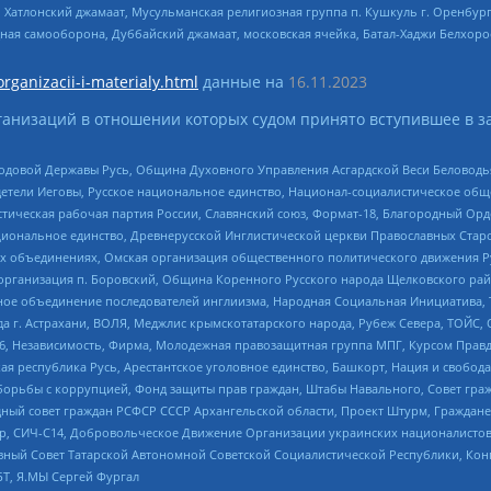
, Хатлонский джамаат, Мусульманская религиозная группа п. Кушкуль г. Оренбу
ная самооборона, Дуббайский джамаат, московская ячейка, Батал-Хаджи Белхор
organizacii-i-materialy.html
данные на
16.11.2023
анизаций в отношении которых судом принято вступившее в з
 Родовой Державы Русь, Община Духовного Управления Асгардской Веси Беловод
детели Иеговы, Русское национальное единство, Национал-социалистическое об
истическая рабочая партия России, Славянский союз, Формат-18, Благородный Ор
ациональное единство, Древнерусской Инглистической церкви Православных Ста
ных объединениях, Омская организация общественного политического движения Р
рганизация п. Боровский, Община Коренного Русского народа Щелковского район
гиозное объединение последователей инглиизма, Народная Социальная Инициатива,
 г. Астрахани, ВОЛЯ, Меджлис крымскотатарского народа, Рубеж Севера, ТОЙС, 
6, Независимость, Фирма, Молодежная правозащитная группа МПГ, Курсом Правд
ая республика Русь, Арестантское уголовное единство, Башкорт, Нация и свобода,
орьбы с коррупцией, Фонд защиты прав граждан, Штабы Навального, Совет гражд
ный совет граждан РСФСР СССР Архангельской области, Проект Штурм, Граждане 
tsApp, СИЧ-С14, Добровольческое Движение Организации украинских националисто
ный Совет Татарской Автономной Советской Социалистической Республики, Кон
БТ, Я.МЫ Сергей Фургал