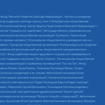
евосточное общественное движение "Маяк", Санкт-Петербургская ЛГБТ-инициативная группа "Выход", Инициативная группа ЛГБТ+ "Реверс", Алексеев Андрей Викторович, Бекбулатова Таисия Львовна, Беляев Иван Михайлович, Владыкина Елена Сергеевна, Гельман Марат Александрович, Никульшина Вероника Юрьевна, Толоконникова Надежда Андреевна, Шендерович Виктор Анатольевич, Общество с ограниченной ответственностью "Данное сообщение", Общество с ограниченной ответственностью Издательский дом "Новая глава", Айнбиндер Александра Александровна, Московский комьюнити-центр для ЛГБТ+инициатив, Благотворительный фонд развития филантропии, Deutsche Welle (Германия, Kurt-Schumacher-Strasse 3, 53113 Bonn), Борзунова Мария Михайловна, Воробьев Виктор Викторович, Голубева Анна Львовна, Константинова Алла Михайловна, Малкова Ирина Владимировна, Мурадов Мурад Абдулгалимович, Осетинская Елизавета Николаевна, Понасенков Евгений Николаевич, Ганапольский Матвей Юрьевич, Киселев Евгений Алексеевич, Борухович Ирина Григорьевна, Дремин Иван Тимофеевич, Дубровский Дмитрий Викторович, Красноярская региональная общественная организация поддержки и развития альтернативных образовательных технологий и межкультурных коммуникаций "ИНТЕРРА", Маяковская Екатерина Алексеевна, Фейгин Марк Захарович, Филимонов Андрей Викторович, Дзугкоева Регина Николаевна, Доброхотов Роман Александрович, Дудь Юрий Александрович, Елкин Сергей Владимирович, Кругликов Кирилл Игоревич, Сабунаева Мария Леонидовна, Семенов Алексей Владимирович, Шаинян Карен Багратович, Шульман Екатерина Михайловна, Асафьев Артур Валерьевич, Вахштайн Виктор Семенович, Венедиктов Алексей Алексеевич, Лушникова Екатерина Евгеньевна, Волков Леонид Михайлович, Невзоров Александр Глебович, Пархоменко Сергей Борисович, Сироткин Ярослав Николаевич, Кара-Мурза Владимир Владимирович, Баранова Наталья Владимировна, Гозман Леонид Яковлевич, Кагарлицкий Борис Юльевич, Климарев Михаил Валерьевич, Милов Владимир Станиславович, Автономная некоммерческая организация Краснодарский центр современного искусства "Типография", Моргенштерн Алишер Тагирович, Соболь Любовь Эдуардовна, Общество с ограниченной ответственностью "ЛИЗА НОРМ", Каспаров Гарри Кимович, Ходорковский Михаил Борисович, Общество с ограниченной ответственностью "Апрельские тезисы", Данилович Ирина Брониславовна, Кашин Олег Владимирович, Петров Николай Владимирович, Пивоваров Алексей Владимирович, Соколов Михаил Владимирович, Цветкова Юлия Владимировна, Чичваркин Евгений Александрович, Комитет против пыток/Команда против пыток, Общество с ограниченной ответственностью "Первый научный", Общество с ограниченной ответственностью "Вертолет и ко", Белоцерковская Вероника Борисовна, Кац Максим Евгеньевич, Лазарева Татьяна Юрьевна, Шаведдинов Руслан Табризович, Яшин Илья Валерьевич, Общество с ограниченной ответственностью "Иноагент ААВ", Алешковский Дмитрий Петрович, Альбац Евгения Марковна, Быков Дмитрий Львович, Галямина Юлия Евгеньевна, Лойко Сергей Леонидович, Мартынов Кирилл Константинович, Медведев Сергей Александрович, Крашенинников Федор Геннадиевич, Гордеева Катерина Вл