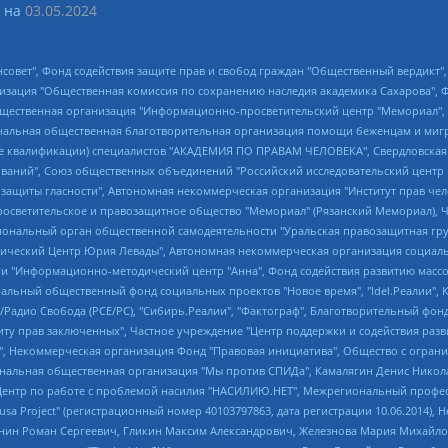
 на
03.05.2024
мная некоммерческая организация "Центр по работе с проблемой насилия "НАСИЛИЮ.НЕТ", Межрегиональный профессиональный союз работников здравоохранения "Альянс врачей", Юридическое лицо, зарегистрированное в Латвийской Республике, SIA "Medusa Project" (регистрационный номер 40103797863, дата регистрации 10.06.2014), Некоммерческая организация "Фонд по борьбе с коррупцией", Автономная некоммерческая организация "Институт права и публичной политики", Баданин Роман Сергеевич, Гликин Максим Александрович, Железнова Мария Михайловна, Лукьянова Юлия Сергеевна, Маетная Елизавета Витальевна, Маняхин Петр Борисович, Чуракова Ольга Владимировна, Ярош Юлия Петровна, Юридическое лицо "The Insider SIA", зарегистрированное в Риге, Латвийская Республика (дата регистрации 26.06.2015), являющееся администратором доменного имени интернет-издания "The Insider SIA", https://theins.ru, Постернак Алексей Евгеньевич, Рубин Михаил Аркадьевич, Анин Роман Александрович, Юридическое лицо Istories fonds, зарегистрированное в Латвийской Республике (регистрационный номер 50008295751, дата регистрации 24.02.2020), Великовский Дмитрий Александрович, Долинина Ирина Николаевна, Мароховская Алеся Алексеевна, Шлейнов Роман Юрьевич, Шмагун Олеся Валентиновна, Общество с ограниченной ответственностью "Альтаир 2021", Общество с ограниченной ответственностью "Вега 2021", Общество с ограниченной ответственностью "Главный редактор 2021", Общество с ограниченной ответственностью "Ромашки монолит", Важенков Артем Валерьевич, Ивановская областная общественная организация "Центр гендерных исследований", Гурман Юрий Альбертович, Медиапроект "ОВД-Инфо", Егоров Владимир Владимирович, Жилинский Владимир Александрович, Общество с ограниченной ответственностью "ЗП", Иванова София Юрьевна, Карезина Инна Павловна, Кильтау Екатерина Викторовна, Петров Алексей Викторович, Пискунов Сергей Евгеньевич, Смирнов Сергей Сергеевич, Тихонов Михаил Сергеевич, Общество с ограниченной ответственностью "ЖУРНАЛИСТ-ИНОСТРАННЫЙ АГЕНТ", Арапова Галина Юрьевна, Вольтская Татьяна Анатольевна, Американская компания "Mason G.E.S. Anonymous Foundation" (США), являющаяся владельцем интернет-издания https://mnews.world/, Компания "Stichting Bellingcat", зарегистрированная в Нидерландах (дата регистрации 11.07.2018), Захаров Андрей Вячеславович, Клепиковская Екатерина Дмитриевна, Общество с ограниченной ответственностью "МЕМО", Перл Роман Александрович, Симонов Евгений Алексеевич, Соловьева Елена Анатольевна, Сотников Даниил Владимирович, Сурначева Елизавета Дмитриевна, Автономная некоммерческая организация по защите прав человека и информированию населения "Якутия – Наше Мнение", Общество с ограниченной ответственностью "Москоу диджитал медиа", с 26.01.2023 Общество с ограниченной ответственностью "Чайка Белые сады", Ветошкина Валерия Валерьевна, Заговора Максим Александрович, Межрегиональное общественное движение "Российская ЛГБТ - сеть", Оленичев Максим Владимирович, Павлов Иван Юрьевич, Скворцова Елена Сергеевна, Общество с ограниченной ответственностью "Как бы инагент", Кочетков Игорь Викторович, Общество с ограниченной ответственностью "Честные выборы", Еланчик Олег Александрович, Общество с ограниченной ответственностью "Нобелевский призыв", Гималова Регина Эмилевна, Григорьев Андрей Валерьевич, Григорьева Алина Александровна, Ассоциация по содействию защите прав призывников, альтернативнослужащих и военнослужащих "Правозащитная группа "Гражданин.Армия.Право", Хисамова Регина Фаритовна, Автономная некоммерческая организация по реализации социально-правовых программ "Лилит", Дальн