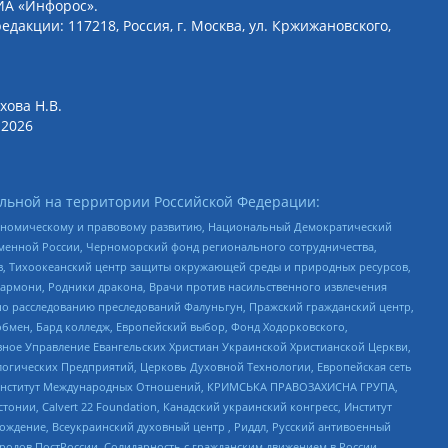
ИА «Инфорос».
едакции: 117218, Россия, г. Москва, ул. Кржижановского,
хова Н.В.
2026
льной на территории Российской Федерации:
кономическому и правовому развитию, Национальный Демократический
менной России, Черноморский фонд регионального сотрудничества,
, Тихоокеанский центр защиты окружающей среды и природных ресурсов,
 Хармони, Родники дракона, Врачи против насильственного извлечения
по расследованию преследований Фалуньгун, Пражский гражданский центр,
бмен, Бард колледж, Европейский выбор, Фонд Ходорковского,
ное Управление Евангельских Христиан Украинской Христианской Церкви,
огических Предприятий, Церковь Духовной Технологии, Европейская сеть
ий Институт Международных Отношений, КРИМСЬКА ПРАВОЗАХИСНА ГРУПА,
стонии, Calvert 22 Foundation, Канадский украинский конгресс, Институт
ждение, Всеукраинский духовный центр , Риддл, Русский антивоенный
ародов ПостРоссии, Солидарность с гражданским движением в России –