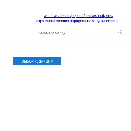
world-weather.ru/pogoda/russia/shablykino/
https://world-weather.ru/pogoda/russia/yekaterinburg/
ВЫБОР РЕДАКЦИИ