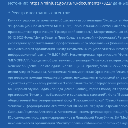
Источник:
https://minjust.gov.ru/ru/documents/7822/
данные
* Реестр иностранных агентов:
Калининградская региональная общественная организация "Экозащита!-Женсовет", Фонд содействия защите прав и свобод граждан "Общественный вердикт", Фонд "Институт Развития Свободы Информации", Частное учреждение "Информационное агентство МЕМО. РУ", Региональная общественная организация "Общественная комиссия по сохранению наследия академика Сахарова", Фонд поддержки свободы прессы, Санкт-Петербургская общественная правозащитная организация "Гражданский контроль", Межрегиональная общественная организация "Информационно-просветительский центр "Мемориал", Региональный Фонд "Центр Защиты Прав Средств Массовой Информации", с 05.12.2023 Фонд "Центр Защиты Прав Средств массовой информации", Региональная общественная благотворительная организация помощи беженцам и мигрантам "Гражданское содействие", Негосударственное образовательное учреждение дополнительного профессионального образования (повышение квалификации) специалистов "АКАДЕМИЯ ПО ПРАВАМ ЧЕЛОВЕКА", Свердловская региональная общественная организация "Сутяжник", Автономная некоммерческая организация "Центр независимых социологических исследований", Союз общественных объединений "Российский исследовательский центр по правам человека", Региональное общественное учреждение научно-информационный центр "МЕМОРИАЛ", Некоммерческая организация "Фонд защиты гласности", Автономная некоммерческая организация "Институт прав человека", Городская общественная организация "Екатеринбургское общество "МЕМОРИАЛ", Городская общественная организация "Рязанское историко-просветительское и правозащитное общество "Мемориал" (Рязанский Мемориал), Челябинский региональный орган общественной самодеятельности – женское общественное объединение "Женщины Евразии", Челябинский региональный орган общественной самодеятельности "Уральская правозащитная группа", Фонд содействия защите здоровья и социальной справедливости имени Андрея Рылькова, Автономная Некоммерческая Организация "Аналитический Центр Юрия Левады", Автономная некоммерческая организация социальной поддержки населения "Проект Апрель", Региональная общественная организация помощи женщинам и детям, находящимся в кризисной ситуации "Информационно-методический центр "Анна", Фонд содействия развитию массовых коммуникаций и правовому просвещению "Так-так-Так", Фонд содействия устойчивому развитию "Серебряная тайга", Свердловский региональный общественный фонд социальных проектов "Новое время", "Idel.Реалии", Кавказ.Реалии, Крым.Реалии, Телеканал Настоящее Время, Татаро-башкирская служба Радио Свобода (Azatliq Radiosi), Радио Свободная Европа/Радио Свобода (PCE/PC), "Сибирь.Реалии", "Фактограф", Благотворительный фонд помощи осужденным и их семьям, Автономная некоммерческая организация "Институт глобализации и социальных движений", Фонд "В защиту прав заключенных", Частное учреждение "Центр поддержки и содействия развитию средств массовой информации", Пензенский региональный общественный благотворительный фонд "Гражданский союз", "Север.Реалии", Некоммерческая организация Фонд "Правовая инициатива", Общество с ограниченной ответственностью "Радио Свободная Европа/Радио Свобода", Чешское информационное агентство "MEDIUM-ORIENT", Красноярская региональная общественная организация "Мы против СПИДа", Камалягин Денис Николаевич, Маркелов Сергей Евгеньевич, Пономарев Лев Александрович, Савицкая Людмила Алексеевна, Автоно