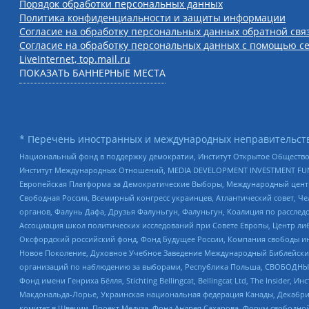
Порядок обработки персональных данных
Политика конфиденциальности и защиты информации
Согласие на обработку персональных данных обратной свя
Согласие на обработку персональных данных с помощью се
LiveInternet, top.mail.ru
ПОКАЗАТЬ БАННЕРНЫЕ МЕСТА
* Перечень иностранных и международных неправительств
Национальный фонд в поддержку демократии, Институт Открытое Общество
Институт Международных Отношений, MEDIA DEVELOPMENT INVESTMENT FUND,
Европейская Платформа за Демократические Выборы, Международный цент
Свободная Россия, Всемирный конгресс украинцев, Атлантический совет, Ч
органов, Фалунь Дафа, Друзья Фалуньгун, Фалуньгун, Коалиция по рассле
Ассоциация школ политических исследований при Совете Европы, Центр ли
Оксфордский российский фонд, Фонд Будущее России, Компания свободы ин
Новое Поколение, Духовное Учебное Заведение Международный Библейский
организаций по наблюдению за выборами, Республика Польша, СВОБОДНЫЙ
Фонд имени Генриха Бёлля, Stichting Bellingcat, Bellingcat Ltd, The Inside
Макдональда-Лорье, Украинская национальная федерация Канады, Декабрис
комитет в Швеции, Проект Медуза, Фонд Андрея Сахарова, Форум свободной 