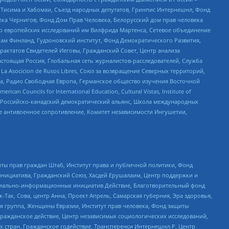
в Тисима и Хабомаи, Съезд народных депутатов, Гринпис Интернешнл, Фонд
ека Чернигов, Фонд Дом Прав Человека, Белорусский дом прав человека
нтр европейских исследований им Вилфрида Мартенса, Сетевое объединение
Чам Финланд, Гудзоновский институт, Фонд Демократического Развития,
актатов Свидетелей Иеговы, Гражданский Совет, Центр анализа
астоящая Россия, Глобальная сеть журналистов-расследователей, Служба
a Asocicion de Rusos Libres, Союз за возвращение Северных территорий,
еста, Радио Свободная Европа, Германское общество изучения Восточной
ouncils for International Education, Cultural Vistas, Institute of
, Российско-канадский демократический альянс, Школа международных
е антивоенное сопротивление, Комитет независимости Ингушетии,
ты прав граждан Штаб, Институт права и публичной политики, Фонд
инициатива, Гражданский Союз, Хасдей Ерушалаим, Центр поддержки и
социально-информационных инициатив Действие, Благотворительный фонд
Так, Сова, центр Анна, Проект Апрель, Самарская губерния, Эра здоровья,
я группа, Женщины Евразии, Институт прав человека, Фонд защиты
Гражданское действие, Центр независимых социологических исследований,
стран, Гражданское содействие, Трансперенси Интернешнл-Р, Центр