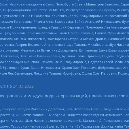
бирь, Частное учреждение в Санкт-Петербурге Совета Министров Северных Стра
а, Информационное агентство МЕМО. РУ, Институт региональной прессы, Инсти
ч, Дзугкоева Регина Николаевна, Кривенко Сергей Владимирович, Милославски
настасия Евгеньевна, Ривина Анна Валерьевна, Бойко Анатолий Николаевич, Дуг
ошель Ирина Ароновна, Шведов Григорий Сергеевич, Пономарев Лев Александро
ч, Цирульников Борис Альбертович, Гасан Ольга Павловна, Паутов Юрий Анато
Акимова Татьяна Николаевна, Золотарева Екатерина Александровна, Рачинский Я
Сергеевна, Аверин Владимир Анатольевич, Щур Татьяна Михайловна, Щур Никола
Анатольевна, Мельникова Валентина Дмитриевна, Вититинова Елена Владимировн
 Алексеевна, Закс Елена Владимировна, Буртина Елена Юрьевна, Гендель Людмил
рохоров Вадим Юрьевич, Шахова Елена Владимировна, Подузов Сергей Васильеви
й Ефимович, Сухих Дарья Николаевна, Орлов Олег Петрович, Добровольская Анн
нсон Лев Семенович, Локшина Татьяна Иосифовна, Орлов Олег Петрович, Поляк
ые на
24.03.2022
ностранных и международных организаций, признанных в соотв
нгресс народов Ичкерии и Дагестана, База, Асбат аль-Ансар, Священная война,
уркестана, Общество социальных реформ, Общество возрождения исламского насл
Нусра ли-Ахль аш-Шам, Народное ополчение имени К. Минина и Д. Пожарского, Ад
сломи, Террористическое сообщество Сеть, Катиба Таухид валь-Джихад, Хайят Тах