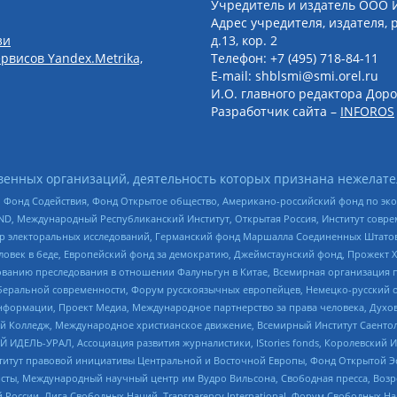
Учредитель и издатель ООО 
Адрес учредителя, издателя, р
зи
д.13, кор. 2
рвисов Yandex.Metrika,
Телефон: +7 (495) 718-84-11
E-mail: shblsmi@smi.orel.ru
И.О. главного редактора Доро
Разработчик сайта –
INFOROS
енных организаций, деятельность которых признана нежелате
 Фонд Содействия, Фонд Открытое общество, Американо-российский фонд по э
 Международный Республиканский Институт, Открытая Россия, Институт совре
р электоральных исследований, Германский фонд Маршалла Соединенных Штатов
еловек в беде, Европейский фонд за демократию, Джеймстаунский фонд, Прожект
дованию преследования в отношении Фалуньгун в Китае, Всемирная организация 
беральной современности, Форум русскоязычных европейцев, Немецко-русский о
формации, Проект Медиа, Международное партнерство за права человека, Духов
 Колледж, Международное христианское движение, Всемирный Институт Саентол
 ИДЕЛЬ-УРАЛ, Ассоциация развития журналистики, IStories fonds, Королевск
r, Институт правовой инициативы Центральной и Восточной Европы, Фонд Открытой Э
ты, Международный научный центр им Вудро Вильсона, Свободная пресса, Возро
России, Лига Свободных Наций, Transparеncy International, Форум Свободных Н