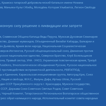
рг, Крымско-татарский добровольческий батальон имени Номана
оев, Маньяки Культ Убийц, Молодёжь Которая Улыбается, Легион Свобода
аконную силу решение о ликвидации или запрете
ья, Славянская Община Капища Веды Перуна, Мужская Духовная Семинария
щество, Джамаат мувахидов, Объединенный Вилайат Кабарды, Балкарии и
ден Дьявола, Армия воли народа, Национальная Социалистическая
роверов-Инглингов, Русский общенациональный союз, Движение против
усское национальное единство, Северное Братство, Клуб Болельщиков
а, Правый сектор, УНА - УНСО, Украинская повстанческая армия, Тризуб
 TulaSkins, Этнополитическое объединение Русские, Русское национальное
О противодействии экстремистской деятельности, РЕВТАТПОД,
ы и Единения, Каракольская инициативная группа, Автоград Крю, Союз
 Нация и свобода, W.H.С., Фалунь Дафа, Иртыш Ultras, Русский
ан СССР Прикубанского округа г. Краснодара, Мужское государство,
СССР, Держава Союз Советских Светлых Родов, Совет Советских
в, Черный Комитет, Татарстанское Региональное Всетатарское общественное
гресс ойрат-калмыцкого народа, Исполнительный комитет совета народных