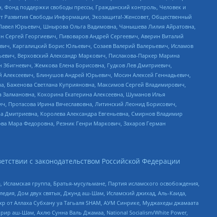
н, Фонд поддержки свободы прессы, Гражданский контроль, Человек и
тут Развития Свободы Информации, Экозащита!-Женсовет, Общественный
й Павел Юрьевич, Шнырова Ольга Вадимовна, Чанышева Лилия Айратовна,
ин Сергей Георгиевич, Пивоваров Андрей Сергеевич, Аверин Виталий
вич, Каргалицкий Борис Юльевич, Созаев Валерий Валерьевич, Исламов
льевич, Верховский Александр Маркович, Пислакова-Паркер Марина
н Збигневич, Жемкова Елена Борисовна, Гудков Лев Дмитриевич,
й Алексеевич, Блинушов Андрей Юрьевич, Мосин Алексей Геннадьевич,
а, Баженова Светлана Куприяновна, Максимов Сергей Владимирович,
а Залмановна, Кокорина Екатерина Алексеевна, Шуманов Илья
ч, Протасова Ирина Вячеславовна, Литинский Леонид Борисович,
а Дмитриевна, Королева Александра Евгеньевна, Смирнов Владимир
ова Мара Федоровна, Резник Генри Маркович, Захаров Герман
етствии с законодательством Российской Федерации
 Исламская группа, Братья-мусульмане, Партия исламского освобождения,
едия, Дом двух святых, Джунд аш-Шам, Исламский джихад, Аль-Каида,
жр от Аллаха Субхану уа Тагьаля SHAM, АУМ Синрике, Муджахеды джамаата
рир аш-Шам, Ахлю Сунна Валь Джамаа, National Socialism/White Power,