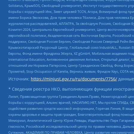
Solidarus, КрымSOS, Свободный университет, Институт государственного у
борьбы с коррупцией Инк, Завет церквей TCCN, Агора, Всемирный фонд при
имени Бориса Звозскова, Дом прав человека Тбилиси, Дом прав человека Ер
журналистов расследователей, АЛЛАТРА, За свободную Россию, Свободная Б
Комитет-2024, Центрально-Европейский университет, Центр восточноевроп
европейской политики, Академическая сеть Восточная Европа, Российский к
поддержки, Свободная Россия Берлин, Свободная Россия Северный Рейн-Вест
Крымскотатарский Ресурсный Центр, Глобальный союз IndustriALL, Russian E
Европы, Фонд имени Фридриха Эберта, XZ gGmbH, Мобильная академия поддержк
International Education, Антивоенное движение Антальи, Открытый диало
отношений им Нормана Патерсона, Центр Гражданских Свобод, Фонд Бориса
Прометей, Stop Occupation of Karelia, Вернись живым, Фридом Хаус, СОТА 
Источник:
https://minjust.gov.ru/ru/documents/7756/
данные
* Сведения реестра НКО, выполняющих функции иностранн
Лилит, Правозащитная группа Гражданин.Армия.Право, Нижегородский цент
борьбы с коррупцией, Альянс врачей, НАСИЛИЮ.НЕТ, Мы против СПИДа, СВЕ
содействия развитию средств массовой информации, Горячая Линия, В защ
охраны здоровья и защиты прав граждан, Благотворительный фонд помощи ос
Мемориал, Аналитический Центр Юрия Левады, Издательство Парк Гагарина
гласности, Российский исследовательский центр по правам человека, Даль
Сутяжник, АКАДЕМИЯ ПО ПРАВАМ ЧЕЛОВЕКА, Центр развития некоммерческих