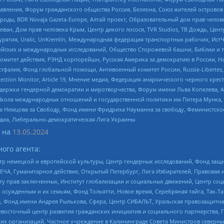
правления, Форум гражданского общества Россия, Беллона, Союз жителей острово
роды, BDR Novaja Gazeta-Europe, Алтай проект, Образовательный дом прав челов
еван, Дом прав человека Крым, Центр дикого лосося, TVR Studios, ТВ Дождь, Це
урятия, Uralic, UnKremlin, Международная федерация транспортных рабочих, Ист
ейских и международных исследований, Общество Сторожевой башни, Библии и тр
омитет действия, РЭНД корпорейшн, Русская Америка за демократию в России, Н
фалия, Фонд глобальной помощи, Антивоенный комитет России, Russie-Libertes, L
lection Monitor, Article 19, Мнение медиа, Федерация анархического черного кр
и гендерной демократии и миротворчества, Форум имени Льва Копелева, American C
г, Школа международных отношений и государственной политики им Питера Мунка
 Немцова за Свободу, Фонд имени Фридриха Науманна за свободу, Феминистско
медиа, Либерально-демократическая Лига Украины
 на
13.05.2024
ого агента:
р немецкой и европейской культуры, Центр гендерных исследований, Фонд защи
ЧА, Гуманитарное действие, Открытый Петербург, Лига Избирателей, Правовая 
иту прав заключенных, Институт глобализации и социальных движений, Центр 
ужденным и их семьям, Фонд Тольятти, Новое время, Серебряная тайга, Так-Так-
, Фонд имени Андрея Рылькова, Сфера, Центр СИБАЛЬТ, Уральская правозащитна
невосточный центр развития гражданских инициатив и социального партнерства, 
 организаций, Частное учреждение в Калининграде Совета Министров северных 