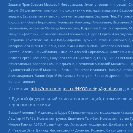
Защиты Прав Средств Массовой Информации, Институт развития прессы - Си
Закон, Общественная комиссия по сохранению наследия академика Сахаров
вердикт, Евразийская антимонопольная ассоциация, Бедушев Петр Петрови
Сидорович Ольга Борисовна, Туровский Александр Алексеевич, Васильева А
Евгеньевич, Барахоев Магомед Бекханович, Шарипков Олег Викторович, М
Тимур Рифгатович, Романова Ольга Евгеньевна, Щаров Сергей Алексадрови
Петровна, Кочеткова Татьяна Владимировна, Чуркина Наталья Валерьевна, 
Илларионова Юлия Юрьевна, Саранг Анна Васильевна, Захарова Светлана 
Гефтер Валентин Михайлович, Симонов Алексей Кириллович, Флиге Ирина 
Беляев Сергей Иванович, Голубева Елена Николаевна, Ганнушкина Светлана
Вячеславович, Арапова Галина Юрьевна, Свечников Анатолий Мариевич, П
Лукашевский Сергей Маркович, Бахмин Вячеслав Иванович, Шабад Анатоли
Александрович, Вицин Сергей Ефимович, Золотухин Борис Андреевич, Леви
Константинович
Источник:
http://unro.minjust.ru/NKOForeignAgent.aspx
данн
* Единый федеральный список организаций, в том числе и
террористическими:
Высший военный Маджлисуль Шура Объединенных сил моджахедов Кавказа, Ко
Лашкар-И-Тайба, Исламская группа, Движение Талибан, Исламская партия Т
Имарат Кавказ, АБТО, Правый сектор, Исламское государство, Джабха аль-
Ат-Тавхида Валь-Джихад, Чистопольский Джамаат, Рохнамо ба суи давлати и