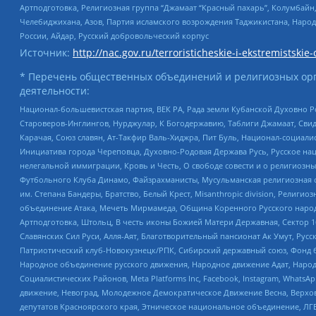
Артподготовка, Религиозная группа “Джамаат “Красный пахарь”, Колумбайн
Челебиджихана, Азов, Партия исламского возрождения Таджикистана, Народ
России, Айдар, Русский добровольческий корпус
Источник:
http://nac.gov.ru/terroristicheskie-i-ekstremistskie-
* Перечень общественных объединений и религиозных орг
деятельности:
Национал-большевистская партия, ВЕК РА, Рада земли Кубанской Духовно
Староверов-Инглингов, Нурджулар, К Богодержавию, Таблиги Джамаат, Сви
Карачая, Союз славян, Ат-Такфир Валь-Хиджра, Пит Буль, Национал-социал
Инициатива города Череповца, Духовно-Родовая Держава Русь, Русское н
нелегальной иммиграции, Кровь и Честь, О свободе совести и о религиоз
Футбольного Клуба Динамо, Файзрахманисты, Мусульманская религиозная о
им. Степана Бандеры, Братство, Белый Крест, Misanthropic division, Рели
объединение Атака, Мечеть Мирмамеда, Община Коренного Русского народа
Артподготовка, Штольц, В честь иконы Божией Матери Державная, Сектор 1
Славянских Сил Руси, Алля-Аят, Благотворительный пансионат Ак Умут, Русск
Патриотический клуб-Новокузнецк/РПК, Сибирский державный союз, Фонд б
Народное объединение русского движения, Народное движение Адат, Народ
Социалистических Районов, Meta Platforms Inc, Facebook, Instagram, Wha
движение, Невоград, Молодежное Демократическое Движение Весна, Верхов
депутатов Красноярского края, Этническое национальное объединение, ЛГ