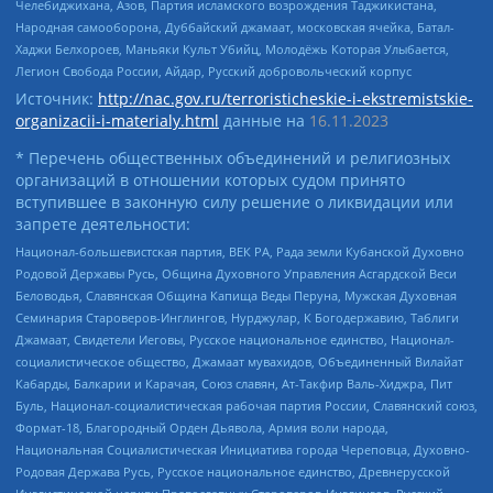
Челебиджихана, Азов, Партия исламского возрождения Таджикистана,
Народная самооборона, Дуббайский джамаат, московская ячейка, Батал-
Хаджи Белхороев, Маньяки Культ Убийц, Молодёжь Которая Улыбается,
Легион Свобода России, Айдар, Русский добровольческий корпус
Источник:
http://nac.gov.ru/terroristicheskie-i-ekstremistskie-
organizacii-i-materialy.html
данные на
16.11.2023
* Перечень общественных объединений и религиозных
организаций в отношении которых судом принято
вступившее в законную силу решение о ликвидации или
запрете деятельности:
Национал-большевистская партия, ВЕК РА, Рада земли Кубанской Духовно
Родовой Державы Русь, Община Духовного Управления Асгардской Веси
Беловодья, Славянская Община Капища Веды Перуна, Мужская Духовная
Семинария Староверов-Инглингов, Нурджулар, К Богодержавию, Таблиги
Джамаат, Свидетели Иеговы, Русское национальное единство, Национал-
социалистическое общество, Джамаат мувахидов, Объединенный Вилайат
Кабарды, Балкарии и Карачая, Союз славян, Ат-Такфир Валь-Хиджра, Пит
Буль, Национал-социалистическая рабочая партия России, Славянский союз,
Формат-18, Благородный Орден Дьявола, Армия воли народа,
Национальная Социалистическая Инициатива города Череповца, Духовно-
Родовая Держава Русь, Русское национальное единство, Древнерусской