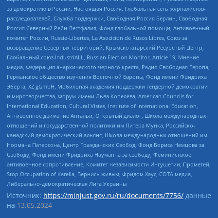
за демократию в России, Настоящая Россия, Глобальная сеть журналистов-
расследователей, Служба поддержки, Свободная Россия Берлин, Свободная
Россия Северный Рейн-Вестфалия, Фонд глобальной помощи, Антивоенный
комитет России, Russie-Libertes, La Asocicion de Rusos Libres, Союз за
возвращение Северных территорий, Крымскотатарский Ресурсный Центр,
Глобальный союз IndustriALL, Russian Election Monitor, Article 19, Мнение
медиа, Федерация анархического черного креста, Радио Свободная Европа,
Германское общество изучения Восточной Европы, Фонд имени Фридриха
Эберта, XZ gGmbH, Мобильная академия поддержки гендерной демократии
и миротворчества, Форум имени Льва Копелева, American Councils for
International Education, Cultural Vistas, Institute of International Education,
Антивоенное движение Антальи, Открытый диалог, Школа международных
отношений и государственной политики им Питера Мунка, Российско-
канадский демократический альянс, Школа международных отношений им
Нормана Патерсона, Центр Гражданских Свобод, Фонд Бориса Немцова за
Свободу, Фонд имени Фридриха Науманна за свободу, Феминистское
антивоенное сопротивление, Комитет независимости Ингушетии, Прометей,
Stop Occupation of Karelia, Вернись живым, Фридом Хаус, СОТА медиа,
Либерально-демократическая Лига Украины
Источник:
https://minjust.gov.ru/ru/documents/7756/
данные
на
13.05.2024