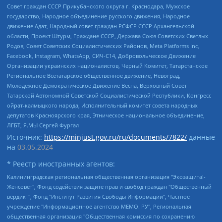
Совет граждан СССР Прикубанского округа г. Краснодара, Мужское
государство, Народное объединение русского движения, Народное
движение Адат, Народный совет граждан РСФСР СССР Архангельской
области, Проект Штурм, Граждане СССР, Держава Союз Советских Светлых
Родов, Совет Советских Социалистических Районов, Meta Platforms Inc,
Facebook, Instagram, WhatsApp, СИЧ-С14, Добровольческое Движение
Организации украинских националистов, Черный Комитет, Татарстанское
Региональное Всетатарское общественное движение, Невоград,
Молодежное Демократическое Движение Весна, Верховный Совет
Татарской Автономной Советской Социалистической Республики, Конгресс
ойрат-калмыцкого народа, Исполнительный комитет совета народных
депутатов Красноярского края, Этническое национальное объединение,
ЛГБТ, Я.МЫ Сергей Фургал
Источник:
https://minjust.gov.ru/ru/documents/7822/
данные
на
03.05.2024
* Реестр иностранных агентов:
Калининградская региональная общественная организация "Экозащита!-Женсовет", Фонд содействия защите прав и свобод граждан "Общественный вердикт", Фонд "Институт Развития Свободы Информации", Частное учреждение "Информационное агентство МЕМО. РУ", Региональная общественная организация "Общественная комиссия по сохранению наследия академика Сахарова", Фонд поддержки свободы прессы, Санкт-Петербургская общественная правозащитная организация "Гражданский контроль", Межрегиональная общественная организация "Информационно-просветительский центр "Мемориал", Региональный Фонд "Центр Защиты Прав Средств Массовой Информации", с 05.12.2023 Фонд "Центр Защиты Прав Средств массовой информации", Региональная общественная благотворительная организация помощи беженцам и мигрантам "Гражданское содействие", Негосударственное образовательное учреждение дополнительного профессионального образования (повышение квалификации) специалистов "АКАДЕМИЯ ПО ПРАВАМ ЧЕЛОВЕКА", Свердловская региональная общественная организация "Сутяжник", Автономная некоммерческая организация "Центр независимых социологических исследований", Союз общественных объединений "Российский исследовательский центр по правам человека", Региональное общественное учреждение научно-информационный центр "МЕМОРИАЛ", Некоммерческая организация "Фонд защиты гласности", Автономная некоммерческая организация "Институт прав человека", Городская общественная организация "Екатеринбургское общество "МЕМОРИАЛ", Городская общественная организация "Рязанское историко-просветительское и правозащитное общество "Мемориал" (Рязанский Мемориал), Челябинский региональный орган общественной самодеятельности – женское общественное объединение "Женщины Евразии", Челябинский региональный орган общественной самодеятельности "Уральская правозащитная группа", Фонд содействия защите здоровья и социальной справедливости имени Андрея Рылькова, Автономная Некоммерческая Организация "Аналитический Центр Юрия Левады", Автономная некоммерческая организация социальной поддержки населения "Проект Апрель", Региональная общественная организация помощи женщинам и детям, находящимся в кризисной ситуации "Информационно-методический центр "Анна", Фонд содействия развитию массовых коммуникаций и правовому просвещению "Так-так-Так", Фонд содействия устойчивому развитию "Серебряная тайга", Свердловский региональный общественный фонд социальных проектов "Новое время", "Idel.Реалии", Кавказ.Реалии, Крым.Реалии, Телеканал Настоящее Время, Татаро-башкирская служба Радио Свобода (Azatliq Radiosi), Радио Свободная Европа/Радио Свобода (PCE/PC), "Сибирь.Реалии", "Фактограф", Благотворительный фонд помощи осужденным и их семьям, Автономная некоммерческая организация "Институт глобализации и социальных движений", Фонд "В защиту прав заключенных", Частное учреждение "Центр поддержки и содействия развитию средств массовой информации", Пензенский региональный общественный благотворительный фонд "Гражданский союз", "Север.Реалии", Некоммерческая организация Фонд "Правовая инициатива", Общество с ограниченной ответственностью "Радио Свободная Европа/Радио Свобода", Чешское информационное агентство "MEDIUM-ORIENT", Красноярская региональная общественная организация "Мы против СПИДа", Камалягин Денис Николаевич, Маркелов Сергей Евгеньевич, Пономарев Лев Александрович, Савицкая Людмила Алексеевна, Автономная некоммерческая организация "Центр по работе с проблемой насилия "НАСИЛИЮ.НЕТ", Межрегиональный профессиональный союз работников здравоохранения "Альянс врачей", Юридическое лицо, зарегистрированное в Латвийской Республике, SIA "Medusa Project" (регистрационный номер 40103797863, дата регистрации 10.06.2014), Некоммерческая организация "Фонд по борьбе с коррупцией", Автономная некоммерческая организация "Институт права и публичной политики", Баданин Роман Сергеевич, Гликин Максим Александрович, Железнова Мария Михайловна, Лукьянова Юлия Сергеевна, Маетная Елизавета Витальевна, Маняхин Петр Борисович, Чуракова Ольга Владимировна, Ярош Юлия Петровна, Юридическое лицо "The Insider SIA", зарегистрированное в Риге, Латвийская Республика (дата регистрации 26.06.2015), являющееся администратором доменного имени интернет-издания "The Insider SIA", https://theins.ru, Постернак Алексей Евгеньевич, Рубин Михаил Аркадьевич, Анин Роман Александрович, Юридическое лицо Istories fonds, зарегистрированное в Латвийской Республике (регистрационный номер 50008295751, дата регистрации 24.02.2020), Великовский Дмитрий Александрович, Долинина Ирина Николаевна, Мароховская Алеся Алексеевна, Шлейнов Роман Юрьевич, Шмагун Олеся Валентиновна, Общество с ограниченной ответственностью "Альтаир 2021", Общество с ограниченной ответственностью "Вега 2021", Общество с ограниченной ответственностью "Главный редактор 2021", Общество с ограниченной ответственностью "Ромашки монолит", Важенков Артем Валерьевич, Ивановская областная общественная организация "Центр гендерных исследований", Гурман Юрий Альбертович, Медиапроект "ОВД-Инфо", Егоров Владимир Владимирович, Жилинский Владимир Александрович, Общество с ограниченной ответственностью "ЗП", Иванова София Юрьевна, Карезина Инна Павловна, Кильтау Екатерина Викторовна, Петров Алексей Викторович, Пискунов Сергей Евгеньевич, Смирнов Сергей Сергеевич, Тихонов Михаил Сергеевич, Общество с ограниченной ответственностью "ЖУРНАЛИСТ-ИНОСТРАННЫЙ АГЕНТ", Арапова Галина Юрьевна, Вольтская Татьяна Анатольевна, Американская компания "Mason G.E.S. Anonymous Foundation" (США), являющаяся владельцем интернет-издания https://mnews.world/, Компания "Stichting Bellingcat", зарегистрированная в Нидерландах (дата регистрации 11.07.2018), Захаров Андрей Вячеславович, Клепиковская Екатерина Дмитриевна, Общество с ограниченной ответственностью "МЕМО", Перл Роман Александрович, Симонов Евгений Алексеевич, Соловьева Елена Анатольевна, Сотников Даниил Владимирович, Сурначева Елизавета Дмитриевна, Автономная некоммерческая организация по защите прав человека и информированию населения "Якутия – Наше Мнение", Общество с ограниченной ответственностью "Москоу диджитал медиа", с 26.01.2023 Общество с ограниченной ответственностью "Чайка Белые сады", Ветошкина Валерия Валерьевна, Заговора Максим Александрович, Межрегиональное общественное движение "Российская ЛГБТ - сеть", Оленичев Максим Владимирович, Павлов Иван Юрьевич, Скворцова Елена Сергеевна, Общество с ограниченной ответственностью "Как бы инагент", Кочетков Игорь Викторович, Общество с ограниченной ответственностью "Честные выборы", Еланчик Олег Александрович, Общество с ограниченной ответственностью "Нобелевский призыв", Гималова Регина Эмилевна, Григорьев Андрей Валерьевич, Григорьева Алина Александровна, Ассоциация по содействию защите прав призывников, альтернативнослужащих и военнослужащих "Правозащитная группа "Гражданин.Армия.Право", Хисамова Регина Фаритовна, Автономная некоммерческая организация по реализации социально-правовых программ "Лилит", Дальневосточное общественное движение "Маяк", Санкт-Петербургская ЛГБТ-инициативная группа "Выход", Инициативная группа ЛГБТ+ "Реверс", Алексеев Андрей Викторович, Бекбулатова Таисия Львовна, Беляев Иван Михайлович, Владыкина Елена Сергеевна, Гельман Марат Александрович, Никульшина Вероника Юрьевна, Толоконникова Надежда Андреевна, Шендерович Виктор Анатольевич, Общество с ограниченной ответственностью "Данное сообщение", Общество с ограниченной ответственностью Издательский дом "Новая глава", Айнбиндер Александра Александровна, Московский комьюнити-центр для ЛГБТ+инициатив, Благотворительный фонд развития филантропии, Deutsche Welle (Германия, Kurt-Schumacher-Strasse 3, 53113 Bonn), Борзунова Мария Михайловна, Воробьев Виктор Викторович, Голубева Анна Львовна, Константинова Алла Михайловна, Малкова Ирина Владимировна, Мурадов Мурад Абдулгалимович, Осетинская Елизавета Николаевна, Понасенков Евгений Николаевич, Ганапольский Матвей Юрьевич, Киселев Евгений Алексеевич, Борухович Ирина Григорьевна, Дремин Иван Тимофеевич, Дубровский Дмитрий Викторович, Красноярская региональная общественная организация поддержки и развития альтернативных образовательных технологий и межкультурных коммуникаций "ИНТЕРРА", Маяковская Екатерина Алексеевна, Фейгин Марк Захарович, Филимонов Андрей Викторович, Дзугкоева Регина Николаевна, Доброхотов Роман Александрович, Дудь Юрий Александрович, Елкин Сергей Владимирович, Кругликов Кирилл Игоревич, Сабунаева Мария Леонидовна, Семенов Алексей Владимирович, Шаинян Карен Багратович, Шульман Екатерина Михайловна, Асафьев Артур Валерьевич, Вахштайн Виктор Семенович, Венедиктов Алексей Алексеевич, Лушникова Екатерина Евгеньевна, Волков Леонид Михайлович, Невзоров Александр Глебович, Пархоменко Сергей Борисович, Сироткин Ярослав Николаевич, Кара-Мурза Владимир Владимирович, Баранова Наталья Владимировна, Гозман Леонид Яковлевич, Кагарлицкий Борис Юльевич, Климарев Михаил Валерьевич, Милов Владимир Станиславович, Автономная некоммерческая организация Краснодарский центр современного искусства "Типография", Моргенштерн Алишер Тагирович, Соболь Любовь Эдуардовна, Общество с ограниченной ответственностью "ЛИЗА НОРМ", Каспаров Гарри Кимович, Ходорковский Михаил Борисович, Общество с ограниченной ответственностью "Апрельские тезисы", Данилович Ирина Брониславовна, Кашин Олег Владимирович, Петров Николай Владимирович, Пивоваров Алексей Владимирович, Соколов Михаил Владимирович, Цветкова Юлия Владимировна, Чичваркин Евгений Александрович, Комитет против пыток/Команда против пыток, Общество с ограниченной ответственностью "Первый научный", Общество с ограниченной ответственностью "Вертолет и ко", Белоцерковская Вероника Борисовна, Кац Максим Евгеньевич, Лазарева Татьяна Юрьевна, Шаведдинов Руслан Табризович, Яшин Илья Валерьевич, Общество с ограниченной ответственностью "Иноагент ААВ", Алешковский Дмитрий Петрович, Альбац Евгения Марковна, Быков Дмитрий Львович, Галямина Юлия Евгеньевна, Лойко Сергей Леонидович, Мартынов Кирилл Константинович, Медведев Сергей Александрович, Крашенинников Федор Геннадиевич, Гордеева Катерина Вл