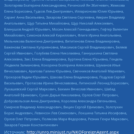
Золотарева Екатерина Александровна, Рачинский Ян Збигневич, Жемкова
Елена Борисовна, Гудков Лев Дмитриевич, Илларионова Юлия Юрьевна,
Саранг Анна Васильевна, Захарова Светлана Сергеевна, Аверин Владимир
Анатольевич, Щур Татьяна Михайловна, Щур Николай Алексеевич,
Блинушов Андрей Юрьевич, Мосин Алексей Геннадьевич, Гефтер Валентин
Михайлович, Симонов Алексей Кириллович, Флиге Ирина Анатольевна,
Мельникова Валентина Дмитриевна, Вититинова Елена Владимировна,
Баженова Светлана Куприяновна, Максимов Сергей Владимирович, Беляев
Сергей Иванович, Голубева Елена Николаевна, Ганнушкина Светлана
Алексеевна, Закс Елена Владимировна, Буртина Елена Юрьевна, Гендель
Людмила Залмановна, Кокорина Екатерина Алексеевна, Шуманов Илья
Вячеславович, Арапова Галина Юрьевна, Свечников Анатолий Мариевич,
Прохоров Вадим Юрьевич, Шахова Елена Владимировна, Подузов Сергей
Васильевич, Протасова Ирина Вячеславовна, Литинский Леонид Борисович,
Лукашевский Сергей Маркович, Бахмин Вячеслав Иванович, Шабад
Анатолий Ефимович, Сухих Дарья Николаевна, Орлов Олег Петрович,
Добровольская Анна Дмитриевна, Королева Александра Евгеньевна,
Смирнов Владимир Александрович, Вицин Сергей Ефимович, Золотухин
Борис Андреевич, Левинсон Лев Семенович, Локшина Татьяна Иосифовна,
Орлов Олег Петрович, Полякова Мара Федоровна, Резник Генри Маркович,
Захаров Герман Константинович
Источник:
http://unro.minjust.ru/NKOForeignAgent.aspx