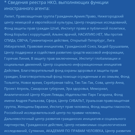
* Сведения реестра НКО, выполняющих функции
иностранного агента:
Лилит, Правозащитная группа Гражданин.Армия.Право, Нижегородский
центр немецкой и европейской культуры, Центр гендерных исследований,
Фонд защиты прав граждан Штаб, Институт права и публичной политики,
Фонд борьбы с коррупцией, Альянс врачей, НАСИЛИЮ.НЕТ, Мы против
СПИДа, СВЕЧА, Гуманитарное действие, Открытый Петербург, Лига
Избирателей, Правовая инициатива, Гражданский Союз, Хасдей Ерушалаим,
Центр поддержки и содействия развитию средств массовой информации,
Горячая Линия, В защиту прав заключенных, Институт глобализации и
социальных движений, Центр социально-информационных инициатив
Действие, Благотворительный фонд охраны здоровья и защиты прав
граждан, Благотворительный фонд помощи осужденным и их семьям, Фонд
Тольятти, Новое время, Серебряная тайга, Так-Так-Так, Сова, центр Анна,
Проект Апрель, Самарская губерния, Эра здоровья, Мемориал,
Аналитический Центр Юрия Левады, Издательство Парк Гагарина, Фонд
имени Андрея Рылькова, Сфера, Центр СИБАЛЬТ, Уральская правозащитная
группа, Женщины Евразии, Институт прав человека, Фонд защиты гласности,
Российский исследовательский центр по правам человека,
Дальневосточный центр развития гражданских инициатив и социального
партнерства, Гражданское действие, Центр независимых социологических
исследований, Сутяжник, АКАДЕМИЯ ПО ПРАВАМ ЧЕЛОВЕКА, Центр развития