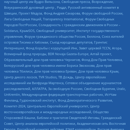
научный центр им Вудро Вильсона, Свободная пресса, Возрождение,
Всеукраинский духовный центр , Риддл, Русский антивоенный комитет в
Швеции, Проект Медуза, Фонд Андрея Сахарова, Форум свободной России,
Лига Свободных Наций, Transparеncy International, Форум Свободных
Народов ПостРоссии, Солидарность с гражданским движением в России –
Solidarus, КрымSOS, Свободный университет, Институт государственного
управления, Форум гражданского общества Россия, Беллона, Союз жителей
островов Тисима и Хабомаи, Съезд народных депутатов, Гринпис
Интернешнл, Фонд борьбы с коррупцией Инк, Завет церквей TCCN, Агора,
Всемирный фонд природы, BDR Novaja Gazeta-Europe, Алтай проект,
Образовательный дом прав человека Чернигов, Фонд Дом Прав Человека,
Белорусский дом прав человека имени Бориса Звозскова, Дом прав
человека Тбилиси, Дом прав человека Ереван, Дом прав человека Крым,
Центр дикого лосося, TVR Studios, ТВ Дождь, Центр европейских
исследований им Вилфрида Мартенса, Сетевое объединение журналистов
расследователей, АЛЛАТРА, За свободную Россию, Свободная Бурятия, Uralic,
UnKremlin, Международная федерация транспортных рабочих, ИстЧам
Финланд, Гудзоновский институт, Фонд Демократического Развития,
Комитет-2024, Центрально-Европейский университет, Центр
восточноевропейских и международных исследований, Общество
Сторожевой башни, Библии и трактатов Свидетелей Иеговы, Гражданский
Совет, Центр анализа европейской политики, Академическая сеть Восточная
Европа, Российский комитет действия, РЭНД корпорейшн, Русская Америка