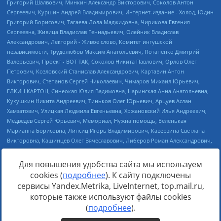
Для повышения удобства сайта мы используем
cookies (
подробнее
). К сайту подключены
Источник:
https://minjust.gov.ru/uploaded/files/reestr-
сервисы Yandex.Metrika, LiveInternet, top.mail.ru,
inostrannyih-agentov-22-03-2024.pdf
данные на
22.03.2024
которые также используют файлы cookies
(
подробнее
).