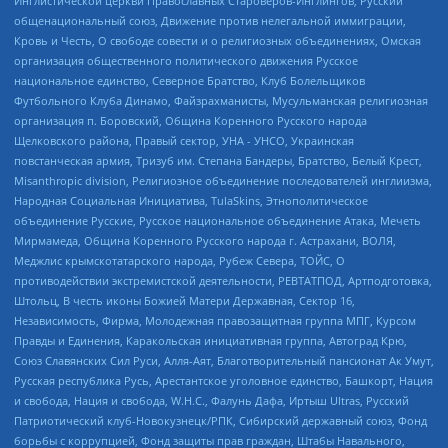
Инглистической церкви Православных Староверов-Инглингов, Русский
общенациональный союз, Движение против нелегальной иммиграции,
Кровь и Честь, О свободе совести и о религиозных объединениях, Омская
организация общественного политического движения Русское
национальное единство, Северное Братство, Клуб Болельщиков
Футбольного Клуба Динамо, Файзрахманисты, Мусульманская религиозная
организация п. Боровский, Община Коренного Русского народа
Щелковского района, Правый сектор, УНА - УНСО, Украинская
повстанческая армия, Тризуб им. Степана Бандеры, Братство, Белый Крест,
Misanthropic division, Религиозное объединение последователей инглиизма,
Народная Социальная Инициатива, TulaSkins, Этнополитическое
объединение Русские, Русское национальное объединение Атака, Мечеть
Мирмамеда, Община Коренного Русского народа г. Астрахани, ВОЛЯ,
Меджлис крымскотатарского народа, Рубеж Севера, ТОЙС, О
противодействии экстремистской деятельности, РЕВТАТПОД, Артподготовка,
Штольц, В честь иконы Божией Матери Державная, Сектор 16,
Независимость, Фирма, Молодежная правозащитная группа МПГ, Курсом
Правды и Единения, Каракольская инициативная группа, Автоград Крю,
Союз Славянских Сил Руси, Алля-Аят, Благотворительный пансионат Ак Умут,
Русская республика Русь, Арестантское уголовное единство, Башкорт, Нация
и свобода, Нация и свобода, W.H.С., Фалунь Дафа, Иртыш Ultras, Русский
Патриотический клуб-Новокузнецк/РПК, Сибирский державный союз, Фонд
борьбы с коррупцией, Фонд защиты прав граждан, Штабы Навального,