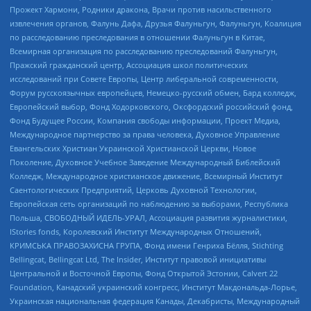
Прожект Хармони, Родники дракона, Врачи против насильственного
извлечения органов, Фалунь Дафа, Друзья Фалуньгун, Фалуньгун, Коалиция
по расследованию преследования в отношении Фалуньгун в Китае,
Всемирная организация по расследованию преследований Фалуньгун,
Пражский гражданский центр, Ассоциация школ политических
исследований при Совете Европы, Центр либеральной современности,
Форум русскоязычных европейцев, Немецко-русский обмен, Бард колледж,
Европейский выбор, Фонд Ходорковского, Оксфордский российский фонд,
Фонд Будущее России, Компания свободы информации, Проект Медиа,
Международное партнерство за права человека, Духовное Управление
Евангельских Христиан Украинской Христианской Церкви, Новое
Поколение, Духовное Учебное Заведение Международный Библейский
Колледж, Международное христианское движение, Всемирный Институт
Саентологических Предприятий, Церковь Духовной Технологии,
Европейская сеть организаций по наблюдению за выборами, Республика
Польша, СВОБОДНЫЙ ИДЕЛЬ-УРАЛ, Ассоциация развития журналистики,
IStories fonds, Королевский Институт Международных Отношений,
КРИМСЬКА ПРАВОЗАХИСНА ГРУПА, Фонд имени Генриха Бёлля, Stichting
Bellingcat, Bellingcat Ltd, The Insider, Институт правовой инициативы
Центральной и Восточной Европы, Фонд Открытой Эстонии, Calvert 22
Foundation, Канадский украинский конгресс, Институт Макдональда-Лорье,
Украинская национальная федерация Канады, Декабристы, Международный