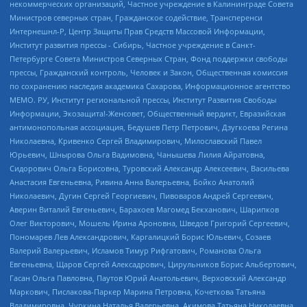
некоммерческих организаций, Частное учреждение в Калининграде Совета
Министров северных стран, Гражданское содействие, Трансперенси
Интернешнл-Р, Центр Защиты Прав Средств Массовой Информации,
Институт развития прессы - Сибирь, Частное учреждение в Санкт-
Петербурге Совета Министров Северных Стран, Фонд поддержки свободы
прессы, Гражданский контроль, Человек и Закон, Общественная комиссия
по сохранению наследия академика Сахарова, Информационное агентство
МЕМО. РУ, Институт региональной прессы, Институт Развития Свободы
Информации, Экозащита!-Женсовет, Общественный вердикт, Евразийская
антимонопольная ассоциация, Бедушев Петр Петрович, Дзугкоева Регина
Николаевна, Кривенко Сергей Владимирович, Милославский Павел
Юрьевич, Шнырова Ольга Вадимовна, Чанышева Лилия Айратовна,
Сидорович Ольга Борисовна, Туровский Александр Алексеевич, Васильева
Анастасия Евгеньевна, Ривина Анна Валерьевна, Бойко Анатолий
Николаевич, Дугин Сергей Георгиевич, Пивоваров Андрей Сергеевич,
Аверин Виталий Евгеньевич, Барахоев Магомед Бекханович, Шарипков
Олег Викторович, Мошель Ирина Ароновна, Шведов Григорий Сергеевич,
Пономарев Лев Александрович, Каргалицкий Борис Юльевич, Созаев
Валерий Валерьевич, Исламов Тимур Рифгатович, Романова Ольга
Евгеньевна, Щаров Сергей Алексадрович, Цирульников Борис Альбертович,
Гасан Ольга Павловна, Паутов Юрий Анатольевич, Верховский Александр
Маркович, Пислакова-Паркер Марина Петровна, Кочеткова Татьяна
Владимировна, Чуркина Наталья Валерьевна, Акимова Татьяна Николаевна,