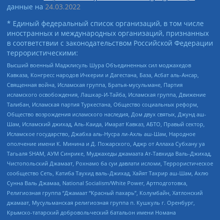
данные на
24.03.2022
* Единый федеральный список организаций, в том числе
иностранных и международных организаций, признанных
в соответствии с законодательством Российской Федерации
террористическими:
Высший военный Маджлисуль Шура Объединенных сил моджахедов
Кавказа, Конгресс народов Ичкерии и Дагестана, База, Асбат аль-Ансар,
Священная война, Исламская группа, Братья-мусульмане, Партия
исламского освобождения, Лашкар-И-Тайба, Исламская группа, Движение
Талибан, Исламская партия Туркестана, Общество социальных реформ,
Общество возрождения исламского наследия, Дом двух святых, Джунд аш-
Шам, Исламский джихад, Аль-Каида, Имарат Кавказ, АБТО, Правый сектор,
Исламское государство, Джабха аль-Нусра ли-Ахль аш-Шам, Народное
ополчение имени К. Минина и Д. Пожарского, Аджр от Аллаха Субхану уа
Тагьаля SHAM, АУМ Синрике, Муджахеды джамаата Ат-Тавхида Валь-Джихад,
Чистопольский Джамаат, Рохнамо ба суи давлати исломи, Террористическое
сообщество Сеть, Катиба Таухид валь-Джихад, Хайят Тахрир аш-Шам, Ахлю
Сунна Валь Джамаа, National Socialism/White Power, Артподготовка,
Религиозная группа “Джамаат “Красный пахарь”, Колумбайн, Хатлонский
джамаат, Мусульманская религиозная группа п. Кушкуль г. Оренбург,
Крымско-татарский добровольческий батальон имени Номана