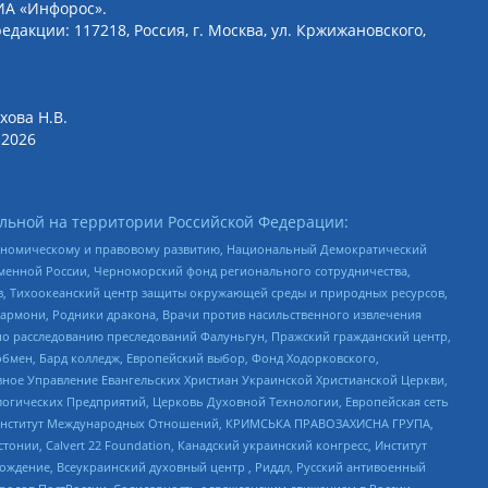
ИА «Инфорос».
едакции: 117218, Россия, г. Москва, ул. Кржижановского,
хова Н.В.
2026
льной на территории Российской Федерации:
кономическому и правовому развитию, Национальный Демократический
менной России, Черноморский фонд регионального сотрудничества,
, Тихоокеанский центр защиты окружающей среды и природных ресурсов,
 Хармони, Родники дракона, Врачи против насильственного извлечения
по расследованию преследований Фалуньгун, Пражский гражданский центр,
бмен, Бард колледж, Европейский выбор, Фонд Ходорковского,
ное Управление Евангельских Христиан Украинской Христианской Церкви,
огических Предприятий, Церковь Духовной Технологии, Европейская сеть
ий Институт Международных Отношений, КРИМСЬКА ПРАВОЗАХИСНА ГРУПА,
стонии, Calvert 22 Foundation, Канадский украинский конгресс, Институт
ждение, Всеукраинский духовный центр , Риддл, Русский антивоенный