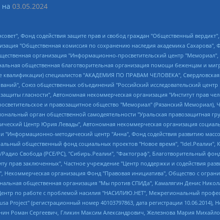
 на
03.05.2024
мная некоммерческая организация "Центр по работе с проблемой насилия "НАСИЛИЮ.НЕТ", Межрегиональный профессиональный союз работников здравоохранения "Альянс врачей", Юридическое лицо, зарегистрированное в Латвийской Республике, SIA "Medusa Project" (регистрационный номер 40103797863, дата регистрации 10.06.2014), Некоммерческая организация "Фонд по борьбе с коррупцией", Автономная некоммерческая организация "Институт права и публичной политики", Баданин Роман Сергеевич, Гликин Максим Александрович, Железнова Мария Михайловна, Лукьянова Юлия Сергеевна, Маетная Елизавета Витальевна, Маняхин Петр Борисович, Чуракова Ольга Владимировна, Ярош Юлия Петровна, Юридическое лицо "The Insider SIA", зарегистрированное в Риге, Латвийская Республика (дата регистрации 26.06.2015), являющееся администратором доменного имени интернет-издания "The Insider SIA", https://theins.ru, Постернак Алексей Евгеньевич, Рубин Михаил Аркадьевич, Анин Роман Александрович, Юридическое лицо Istories fonds, зарегистрированное в Латвийской Республике (регистрационный номер 50008295751, дата регистрации 24.02.2020), Великовский Дмитрий Александрович, Долинина Ирина Николаевна, Мароховская Алеся Алексеевна, Шлейнов Роман Юрьевич, Шмагун Олеся Валентиновна, Общество с ограниченной ответственностью "Альтаир 2021", Общество с ограниченной ответственностью "Вега 2021", Общество с ограниченной ответственностью "Главный редактор 2021", Общество с ограниченной ответственностью "Ромашки монолит", Важенков Артем Валерьевич, Ивановская областная общественная организация "Центр гендерных исследований", Гурман Юрий Альбертович, Медиапроект "ОВД-Инфо", Егоров Владимир Владимирович, Жилинский Владимир Александрович, Общество с ограниченной ответственностью "ЗП", Иванова София Юрьевна, Карезина Инна Павловна, Кильтау Екатерина Викторовна, Петров Алексей Викторович, Пискунов Сергей Евгеньевич, Смирнов Сергей Сергеевич, Тихонов Михаил Сергеевич, Общество с ограниченной ответственностью "ЖУРНАЛИСТ-ИНОСТРАННЫЙ АГЕНТ", Арапова Галина Юрьевна, Вольтская Татьяна Анатольевна, Американская компания "Mason G.E.S. Anonymous Foundation" (США), являющаяся владельцем интернет-издания https://mnews.world/, Компания "Stichting Bellingcat", зарегистрированная в Нидерландах (дата регистрации 11.07.2018), Захаров Андрей Вячеславович, Клепиковская Екатерина Дмитриевна, Общество с ограниченной ответственностью "МЕМО", Перл Роман Александрович, Симонов Евгений Алексеевич, Соловьева Елена Анатольевна, Сотников Даниил Владимирович, Сурначева Елизавета Дмитриевна, Автономная некоммерческая организация по защите прав человека и информированию населения "Якутия – Наше Мнение", Общество с ограниченной ответственностью "Москоу диджитал медиа", с 26.01.2023 Общество с ограниченной ответственностью "Чайка Белые сады", Ветошкина Валерия Валерьевна, Заговора Максим Александрович, Межрегиональное общественное движение "Российская ЛГБТ - сеть", Оленичев Максим Владимирович, Павлов Иван Юрьевич, Скворцова Елена Сергеевна, Общество с ограниченной ответственностью "Как бы инагент", Кочетков Игорь Викторович, Общество с ограниченной ответственностью "Честные выборы", Еланчик Олег Александрович, Общество с ограниченной ответственностью "Нобелевский призыв", Гималова Регина Эмилевна, Григорьев Андрей Валерьевич, Григорьева Алина Александровна, Ассоциация по содействию защите прав призывников, альтернативнослужащих и военнослужащих "Правозащитная группа "Гражданин.Армия.Право", Хисамова Регина Фаритовна, Автономная некоммерческая организация по реализации социально-правовых программ "Лилит", Дальн