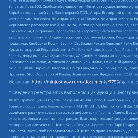
комитет в Швеции, Проект Медуза, Фонд Андрея Сахарова, Форум свободной 
Solidarus, КрымSOS, Свободный университет, Институт государственного у
борьбы с коррупцией Инк, Завет церквей TCCN, Агора, Всемирный фонд при
имени Бориса Звозскова, Дом прав человека Тбилиси, Дом прав человека Ер
журналистов расследователей, АЛЛАТРА, За свободную Россию, Свободная Б
Комитет-2024, Центрально-Европейский университет, Центр восточноевроп
европейской политики, Академическая сеть Восточная Европа, Российский к
поддержки, Свободная Россия Берлин, Свободная Россия Северный Рейн-Вест
Крымскотатарский Ресурсный Центр, Глобальный союз IndustriALL, Russian E
Европы, Фонд имени Фридриха Эберта, XZ gGmbH, Мобильная академия поддержк
International Education, Антивоенное движение Антальи, Открытый диало
отношений им Нормана Патерсона, Центр Гражданских Свобод, Фонд Бориса
Прометей, Stop Occupation of Karelia, Вернись живым, Фридом Хаус, СОТА 
Источник:
https://minjust.gov.ru/ru/documents/7756/
данные
* Сведения реестра НКО, выполняющих функции иностранн
Лилит, Правозащитная группа Гражданин.Армия.Право, Нижегородский цент
борьбы с коррупцией, Альянс врачей, НАСИЛИЮ.НЕТ, Мы против СПИДа, СВЕ
содействия развитию средств массовой информации, Горячая Линия, В защ
охраны здоровья и защиты прав граждан, Благотворительный фонд помощи ос
Мемориал, Аналитический Центр Юрия Левады, Издательство Парк Гагарина
гласности, Российский исследовательский центр по правам человека, Даль
Сутяжник, АКАДЕМИЯ ПО ПРАВАМ ЧЕЛОВЕКА, Центр развития некоммерческих