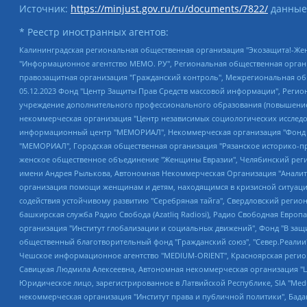
Источник:
https://minjust.gov.ru/ru/documents/7822/
данные
* Реестр иностранных агентов:
Калининградская региональная общественная организация "Экозащита!-Женсовет", Фонд содействия защите прав и свобод граждан "Общественный вердикт", Фонд "Институт Развития Свободы Информации", Частное учреждение "Информационное агентство МЕМО. РУ", Региональная общественная организация "Общественная комиссия по сохранению наследия академика Сахарова", Фонд поддержки свободы прессы, Санкт-Петербургская общественная правозащитная организация "Гражданский контроль", Межрегиональная общественная организация "Информационно-просветительский центр "Мемориал", Региональный Фонд "Центр Защиты Прав Средств Массовой Информации", с 05.12.2023 Фонд "Центр Защиты Прав Средств массовой информации", Региональная общественная благотворительная организация помощи беженцам и мигрантам "Гражданское содействие", Негосударственное образовательное учреждение дополнительного профессионального образования (повышение квалификации) специалистов "АКАДЕМИЯ ПО ПРАВАМ ЧЕЛОВЕКА", Свердловская региональная общественная организация "Сутяжник", Автономная некоммерческая организация "Центр независимых социологических исследований", Союз общественных объединений "Российский исследовательский центр по правам человека", Региональное общественное учреждение научно-информационный центр "МЕМОРИАЛ", Некоммерческая организация "Фонд защиты гласности", Автономная некоммерческая организация "Институт прав человека", Городская общественная организация "Екатеринбургское общество "МЕМОРИАЛ", Городская общественная организация "Рязанское историко-просветительское и правозащитное общество "Мемориал" (Рязанский Мемориал), Челябинский региональный орган общественной самодеятельности – женское общественное объединение "Женщины Евразии", Челябинский региональный орган общественной самодеятельности "Уральская правозащитная группа", Фонд содействия защите здоровья и социальной справедливости имени Андрея Рылькова, Автономная Некоммерческая Организация "Аналитический Центр Юрия Левады", Автономная некоммерческая организация социальной поддержки населения "Проект Апрель", Региональная общественная организация помощи женщинам и детям, находящимся в кризисной ситуации "Информационно-методический центр "Анна", Фонд содействия развитию массовых коммуникаций и правовому просвещению "Так-так-Так", Фонд содействия устойчивому развитию "Серебряная тайга", Свердловский региональный общественный фонд социальных проектов "Новое время", "Idel.Реалии", Кавказ.Реалии, Крым.Реалии, Телеканал Настоящее Время, Татаро-башкирская служба Радио Свобода (Azatliq Radiosi), Радио Свободная Европа/Радио Свобода (PCE/PC), "Сибирь.Реалии", "Фактограф", Благотворительный фонд помощи осужденным и их семьям, Автономная некоммерческая организация "Институт глобализации и социальных движений", Фонд "В защиту прав заключенных", Частное учреждение "Центр поддержки и содействия развитию средств массовой информации", Пензенский региональный общественный благотворительный фонд "Гражданский союз", "Север.Реалии", Некоммерческая организация Фонд "Правовая инициатива", Общество с ограниченной ответственностью "Радио Свободная Европа/Радио Свобода", Чешское информационное агентство "MEDIUM-ORIENT", Красноярская региональная общественная организация "Мы против СПИДа", Камалягин Денис Николаевич, Маркелов Сергей Евгеньевич, Пономарев Лев Александрович, Савицкая Людмила Алексеевна, Автоно