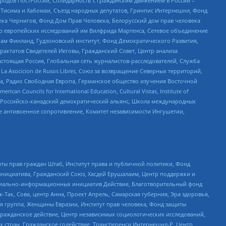
ародов ПостРоссии, Солидарность с гражданским движением в России –
в Тисима и Хабомаи, Съезд народных депутатов, Гринпис Интернешнл, Фонд
ека Чернигов, Фонд Дом Прав Человека, Белорусский дом прав человека
нтр европейских исследований им Вилфрида Мартенса, Сетевое объединение
Чам Финланд, Гудзоновский институт, Фонд Демократического Развития,
актатов Свидетелей Иеговы, Гражданский Совет, Центр анализа
астоящая Россия, Глобальная сеть журналистов-расследователей, Служба
a Asocicion de Rusos Libres, Союз за возвращение Северных территорий,
еста, Радио Свободная Европа, Германское общество изучения Восточной
ouncils for International Education, Cultural Vistas, Institute of
, Российско-канадский демократический альянс, Школа международных
е антивоенное сопротивление, Комитет независимости Ингушетии,
ты прав граждан Штаб, Институт права и публичной политики, Фонд
инициатива, Гражданский Союз, Хасдей Ерушалаим, Центр поддержки и
социально-информационных инициатив Действие, Благотворительный фонд
Так, Сова, центр Анна, Проект Апрель, Самарская губерния, Эра здоровья,
я группа, Женщины Евразии, Институт прав человека, Фонд защиты
Гражданское действие, Центр независимых социологических исследований,
стран, Гражданское содействие, Трансперенси Интернешнл-Р, Центр