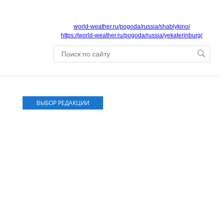
world-weather.ru/pogoda/russia/shablykino/
https://world-weather.ru/pogoda/russia/yekaterinburg/
ВЫБОР РЕДАКЦИИ