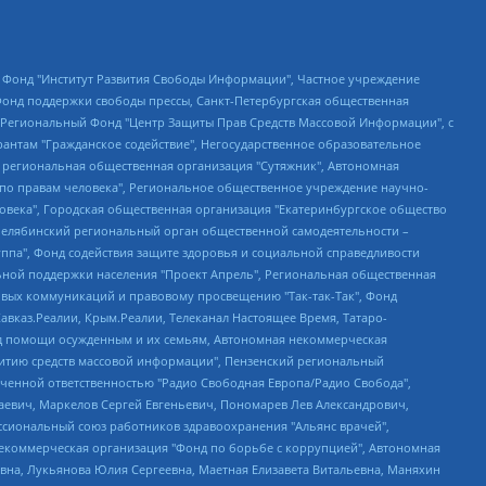
евосточное общественное движение "Маяк", Санкт-Петербургская ЛГБТ-инициативная группа "Выход", Инициативная группа ЛГБТ+ "Реверс", Алексеев Андрей Викторович, Бекбулатова Таисия Львовна, Беляев Иван Михайлович, Владыкина Елена Сергеевна, Гельман Марат Александрович, Никульшина Вероника Юрьевна, Толоконникова Надежда Андреевна, Шендерович Виктор Анатольевич, Общество с ограниченной ответственностью "Данное сообщение", Общество с ограниченной ответственностью Издательский дом "Новая глава", Айнбиндер Александра Александровна, Московский комьюнити-центр для ЛГБТ+инициатив, Благотворительный фонд развития филантропии, Deutsche Welle (Германия, Kurt-Schumacher-Strasse 3, 53113 Bonn), Борзунова Мария Михайловна, Воробьев Виктор Викторович, Голубева Анна Львовна, Константинова Алла Михайловна, Малкова Ирина Владимировна, Мурадов Мурад Абдулгалимович, Осетинская Елизавета Николаевна, Понасенков Евгений Николаевич, Ганапольский Матвей Юрьевич, Киселев Евгений Алексеевич, Борухович Ирина Григорьевна, Дремин Иван Тимофеевич, Дубровский Дмитрий Викторович, Красноярская региональная общественная организация поддержки и развития альтернативных образовательных технологий и межкультурных коммуникаций "ИНТЕРРА", Маяковская Екатерина Алексеевна, Фейгин Марк Захарович, Филимонов Андрей Викторович, Дзугкоева Регина Николаевна, Доброхотов Роман Александрович, Дудь Юрий Александрович, Елкин Сергей Владимирович, Кругликов Кирилл Игоревич, Сабунаева Мария Леонидовна, Семенов Алексей Владимирович, Шаинян Карен Багратович, Шульман Екатерина Михайловна, Асафьев Артур Валерьевич, Вахштайн Виктор Семенович, Венедиктов Алексей Алексеевич, Лушникова Екатерина Евгеньевна, Волков Леонид Михайлович, Невзоров Александр Глебович, Пархоменко Сергей Борисович, Сироткин Ярослав Николаевич, Кара-Мурза Владимир Владимирович, Баранова Наталья Владимировна, Гозман Леонид Яковлевич, Кагарлицкий Борис Юльевич, Климарев Михаил Валерьевич, Милов Владимир Станиславович, Автономная некоммерческая организация Краснодарский центр современного искусства "Типография", Моргенштерн Алишер Тагирович, Соболь Любовь Эдуардовна, Общество с ограниченной ответственностью "ЛИЗА НОРМ", Каспаров Гарри Кимович, Ходорковский Михаил Борисович, Общество с ограниченной ответственностью "Апрельские тезисы", Данилович Ирина Брониславовна, Кашин Олег Владимирович, Петров Николай Владимирович, Пивоваров Алексей Владимирович, Соколов Михаил Владимирович, Цветкова Юлия Владимировна, Чичваркин Евгений Александрович, Комитет против пыток/Команда против пыток, Общество с ограниченной ответственностью "Первый научный", Общество с ограниченной ответственностью "Вертолет и ко", Белоцерковская Вероника Борисовна, Кац Максим Евгеньевич, Лазарева Татьяна Юрьевна, Шаведдинов Руслан Табризович, Яшин Илья Валерьевич, Общество с ограниченной ответственностью "Иноагент ААВ", Алешковский Дмитрий Петрович, Альбац Евгения Марковна, Быков Дмитрий Львович, Галямина Юлия Евгеньевна, Лойко Сергей Леонидович, Мартынов Кирилл Константинович, Медведев Сергей Александрович, Крашенинников Федор Геннадиевич, Гордеева Катерина Вл