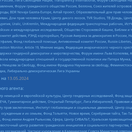
России, Лига Свободных Наций, Transparеncy International, Форум Свободных Н
правления, Форум гражданского общества Россия, Беллона, Союз жителей острово
роды, BDR Novaja Gazeta-Europe, Алтай проект, Образовательный дом прав челов
еван, Дом прав человека Крым, Центр дикого лосося, TVR Studios, ТВ Дождь, Це
урятия, Uralic, UnKremlin, Международная федерация транспортных рабочих, Ист
ейских и международных исследований, Общество Сторожевой башни, Библии и тр
омитет действия, РЭНД корпорейшн, Русская Америка за демократию в России, Н
фалия, Фонд глобальной помощи, Антивоенный комитет России, Russie-Libertes, L
lection Monitor, Article 19, Мнение медиа, Федерация анархического черного кр
и гендерной демократии и миротворчества, Форум имени Льва Копелева, American C
г, Школа международных отношений и государственной политики им Питера Мунка
 Немцова за Свободу, Фонд имени Фридриха Науманна за свободу, Феминистско
медиа, Либерально-демократическая Лига Украины
 на
13.05.2024
ого агента:
р немецкой и европейской культуры, Центр гендерных исследований, Фонд защи
ЧА, Гуманитарное действие, Открытый Петербург, Лига Избирателей, Правовая 
иту прав заключенных, Институт глобализации и социальных движений, Центр 
ужденным и их семьям, Фонд Тольятти, Новое время, Серебряная тайга, Так-Так-
, Фонд имени Андрея Рылькова, Сфера, Центр СИБАЛЬТ, Уральская правозащитна
невосточный центр развития гражданских инициатив и социального партнерства, 
 организаций, Частное учреждение в Калининграде Совета Министров северных 