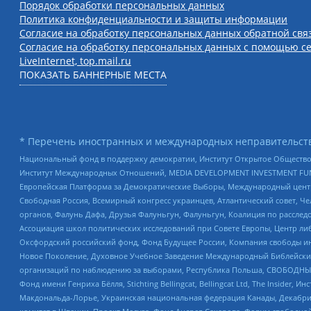
Порядок обработки персональных данных
Политика конфиденциальности и защиты информации
Согласие на обработку персональных данных обратной свя
Согласие на обработку персональных данных с помощью се
LiveInternet, top.mail.ru
ПОКАЗАТЬ БАННЕРНЫЕ МЕСТА
* Перечень иностранных и международных неправительств
Национальный фонд в поддержку демократии, Институт Открытое Общество
Институт Международных Отношений, MEDIA DEVELOPMENT INVESTMENT FUND,
Европейская Платформа за Демократические Выборы, Международный цент
Свободная Россия, Всемирный конгресс украинцев, Атлантический совет, Ч
органов, Фалунь Дафа, Друзья Фалуньгун, Фалуньгун, Коалиция по рассле
Ассоциация школ политических исследований при Совете Европы, Центр ли
Оксфордский российский фонд, Фонд Будущее России, Компания свободы ин
Новое Поколение, Духовное Учебное Заведение Международный Библейский
организаций по наблюдению за выборами, Республика Польша, СВОБОДНЫЙ
Фонд имени Генриха Бёлля, Stichting Bellingcat, Bellingcat Ltd, The Inside
Макдональда-Лорье, Украинская национальная федерация Канады, Декабрис