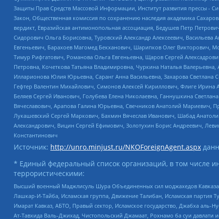
Защиты Прав Средств Массовой Информации, Институт развития прессы - Си
Закон, Общественная комиссия по сохранению наследия академика Сахаров
вердикт, Евразийская антимонопольная ассоциация, Бедушев Петр Петрови
Сидорович Ольга Борисовна, Туровский Александр Алексеевич, Васильева А
Евгеньевич, Барахоев Магомед Бекханович, Шарипков Олег Викторович, М
Тимур Рифгатович, Романова Ольга Евгеньевна, Щаров Сергей Алексадрови
Петровна, Кочеткова Татьяна Владимировна, Чуркина Наталья Валерьевна, 
Илларионова Юлия Юрьевна, Саранг Анна Васильевна, Захарова Светлана 
Гефтер Валентин Михайлович, Симонов Алексей Кириллович, Флиге Ирина 
Беляев Сергей Иванович, Голубева Елена Николаевна, Ганнушкина Светлана
Вячеславович, Арапова Галина Юрьевна, Свечников Анатолий Мариевич, П
Лукашевский Сергей Маркович, Бахмин Вячеслав Иванович, Шабад Анатоли
Александрович, Вицин Сергей Ефимович, Золотухин Борис Андреевич, Леви
Константинович
Источник:
http://unro.minjust.ru/NKOForeignAgent.aspx
данн
* Единый федеральный список организаций, в том числе и
террористическими:
Высший военный Маджлисуль Шура Объединенных сил моджахедов Кавказа, Ко
Лашкар-И-Тайба, Исламская группа, Движение Талибан, Исламская партия Т
Имарат Кавказ, АБТО, Правый сектор, Исламское государство, Джабха аль-
Ат-Тавхида Валь-Джихад, Чистопольский Джамаат, Рохнамо ба суи давлати и