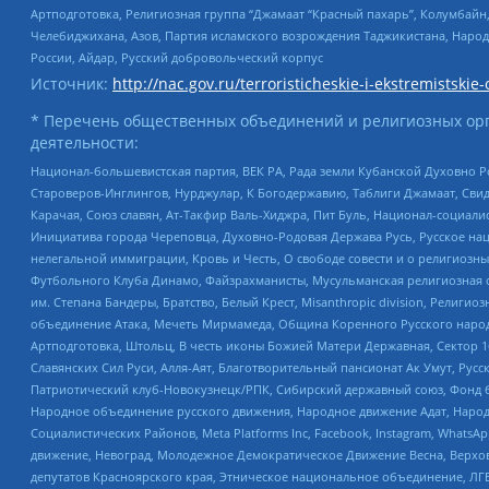
Артподготовка, Религиозная группа “Джамаат “Красный пахарь”, Колумбайн
Челебиджихана, Азов, Партия исламского возрождения Таджикистана, Народ
России, Айдар, Русский добровольческий корпус
Источник:
http://nac.gov.ru/terroristicheskie-i-ekstremistskie-
* Перечень общественных объединений и религиозных орг
деятельности:
Национал-большевистская партия, ВЕК РА, Рада земли Кубанской Духовно
Староверов-Инглингов, Нурджулар, К Богодержавию, Таблиги Джамаат, Сви
Карачая, Союз славян, Ат-Такфир Валь-Хиджра, Пит Буль, Национал-социал
Инициатива города Череповца, Духовно-Родовая Держава Русь, Русское н
нелегальной иммиграции, Кровь и Честь, О свободе совести и о религиоз
Футбольного Клуба Динамо, Файзрахманисты, Мусульманская религиозная о
им. Степана Бандеры, Братство, Белый Крест, Misanthropic division, Рели
объединение Атака, Мечеть Мирмамеда, Община Коренного Русского народа
Артподготовка, Штольц, В честь иконы Божией Матери Державная, Сектор 1
Славянских Сил Руси, Алля-Аят, Благотворительный пансионат Ак Умут, Русск
Патриотический клуб-Новокузнецк/РПК, Сибирский державный союз, Фонд б
Народное объединение русского движения, Народное движение Адат, Народ
Социалистических Районов, Meta Platforms Inc, Facebook, Instagram, Wha
движение, Невоград, Молодежное Демократическое Движение Весна, Верхов
депутатов Красноярского края, Этническое национальное объединение, ЛГ