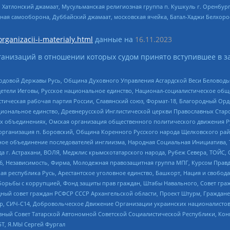
, Хатлонский джамаат, Мусульманская религиозная группа п. Кушкуль г. Оренбу
ная самооборона, Дуббайский джамаат, московская ячейка, Батал-Хаджи Белхор
organizacii-i-materialy.html
данные на
16.11.2023
анизаций в отношении которых судом принято вступившее в з
 Родовой Державы Русь, Община Духовного Управления Асгардской Веси Беловод
детели Иеговы, Русское национальное единство, Национал-социалистическое об
истическая рабочая партия России, Славянский союз, Формат-18, Благородный Ор
ациональное единство, Древнерусской Инглистической церкви Православных Ста
ных объединениях, Омская организация общественного политического движения Р
рганизация п. Боровский, Община Коренного Русского народа Щелковского район
гиозное объединение последователей инглиизма, Народная Социальная Инициатива,
 г. Астрахани, ВОЛЯ, Меджлис крымскотатарского народа, Рубеж Севера, ТОЙС, 
6, Независимость, Фирма, Молодежная правозащитная группа МПГ, Курсом Правд
ая республика Русь, Арестантское уголовное единство, Башкорт, Нация и свобода,
орьбы с коррупцией, Фонд защиты прав граждан, Штабы Навального, Совет гражд
ный совет граждан РСФСР СССР Архангельской области, Проект Штурм, Граждане 
tsApp, СИЧ-С14, Добровольческое Движение Организации украинских националисто
ный Совет Татарской Автономной Советской Социалистической Республики, Кон
БТ, Я.МЫ Сергей Фургал