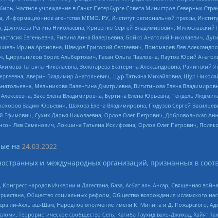
бирь, Частное учреждение в Санкт-Петербурге Совета Министров Северных Стра
а, Информационное агентство МЕМО. РУ, Институт региональной прессы, Инсти
ч, Дзугкоева Регина Николаевна, Кривенко Сергей Владимирович, Милославски
настасия Евгеньевна, Ривина Анна Валерьевна, Бойко Анатолий Николаевич, Дуг
ошель Ирина Ароновна, Шведов Григорий Сергеевич, Пономарев Лев Александро
ч, Цирульников Борис Альбертович, Гасан Ольга Павловна, Паутов Юрий Анато
Акимова Татьяна Николаевна, Золотарева Екатерина Александровна, Рачинский Я
Сергеевна, Аверин Владимир Анатольевич, Щур Татьяна Михайловна, Щур Никола
Анатольевна, Мельникова Валентина Дмитриевна, Вититинова Елена Владимировн
 Алексеевна, Закс Елена Владимировна, Буртина Елена Юрьевна, Гендель Людмил
рохоров Вадим Юрьевич, Шахова Елена Владимировна, Подузов Сергей Васильеви
й Ефимович, Сухих Дарья Николаевна, Орлов Олег Петрович, Добровольская Анн
нсон Лев Семенович, Локшина Татьяна Иосифовна, Орлов Олег Петрович, Поляк
ые на
24.03.2022
ностранных и международных организаций, признанных в соотв
нгресс народов Ичкерии и Дагестана, База, Асбат аль-Ансар, Священная война,
уркестана, Общество социальных реформ, Общество возрождения исламского насл
Нусра ли-Ахль аш-Шам, Народное ополчение имени К. Минина и Д. Пожарского, Ад
сломи, Террористическое сообщество Сеть, Катиба Таухид валь-Джихад, Хайят Тах