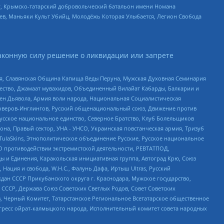
рг, Крымско-татарский добровольческий батальон имени Номана
оев, Маньяки Культ Убийц, Молодёжь Которая Улыбается, Легион Свобода
аконную силу решение о ликвидации или запрете
ья, Славянская Община Капища Веды Перуна, Мужская Духовная Семинария
щество, Джамаат мувахидов, Объединенный Вилайат Кабарды, Балкарии и
ден Дьявола, Армия воли народа, Национальная Социалистическая
роверов-Инглингов, Русский общенациональный союз, Движение против
усское национальное единство, Северное Братство, Клуб Болельщиков
а, Правый сектор, УНА - УНСО, Украинская повстанческая армия, Тризуб
 TulaSkins, Этнополитическое объединение Русские, Русское национальное
О противодействии экстремистской деятельности, РЕВТАТПОД,
ы и Единения, Каракольская инициативная группа, Автоград Крю, Союз
 Нация и свобода, W.H.С., Фалунь Дафа, Иртыш Ultras, Русский
ан СССР Прикубанского округа г. Краснодара, Мужское государство,
СССР, Держава Союз Советских Светлых Родов, Совет Советских
в, Черный Комитет, Татарстанское Региональное Всетатарское общественное
гресс ойрат-калмыцкого народа, Исполнительный комитет совета народных