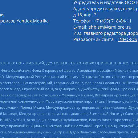
Учредитель и издатель ООО 
Адрес учредителя, издателя, р
зи
д.13, кор. 2
рвисов Yandex.Metrika,
Телефон: +7 (495) 718-84-11
E-mail: shblsmi@smi.orel.ru
И.О. главного редактора Доро
Разработчик сайта –
INFOROS
енных организаций, деятельность которых признана нежелате
 Фонд Содействия, Фонд Открытое общество, Американо-российский фонд по э
 Международный Республиканский Институт, Открытая Россия, Институт совре
р электоральных исследований, Германский фонд Маршалла Соединенных Штатов
еловек в беде, Европейский фонд за демократию, Джеймстаунский фонд, Прожект
дованию преследования в отношении Фалуньгун в Китае, Всемирная организация 
беральной современности, Форум русскоязычных европейцев, Немецко-русский о
формации, Проект Медиа, Международное партнерство за права человека, Духов
 Колледж, Международное христианское движение, Всемирный Институт Саентол
 ИДЕЛЬ-УРАЛ, Ассоциация развития журналистики, IStories fonds, Королевск
r, Институт правовой инициативы Центральной и Восточной Европы, Фонд Открытой Э
ты, Международный научный центр им Вудро Вильсона, Свободная пресса, Возро