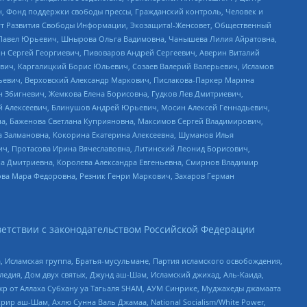
н, Фонд поддержки свободы прессы, Гражданский контроль, Человек и
тут Развития Свободы Информации, Экозащита!-Женсовет, Общественный
й Павел Юрьевич, Шнырова Ольга Вадимовна, Чанышева Лилия Айратовна,
ин Сергей Георгиевич, Пивоваров Андрей Сергеевич, Аверин Виталий
вич, Каргалицкий Борис Юльевич, Созаев Валерий Валерьевич, Исламов
льевич, Верховский Александр Маркович, Пислакова-Паркер Марина
н Збигневич, Жемкова Елена Борисовна, Гудков Лев Дмитриевич,
й Алексеевич, Блинушов Андрей Юрьевич, Мосин Алексей Геннадьевич,
а, Баженова Светлана Куприяновна, Максимов Сергей Владимирович,
а Залмановна, Кокорина Екатерина Алексеевна, Шуманов Илья
ч, Протасова Ирина Вячеславовна, Литинский Леонид Борисович,
а Дмитриевна, Королева Александра Евгеньевна, Смирнов Владимир
ова Мара Федоровна, Резник Генри Маркович, Захаров Герман
етствии с законодательством Российской Федерации
 Исламская группа, Братья-мусульмане, Партия исламского освобождения,
едия, Дом двух святых, Джунд аш-Шам, Исламский джихад, Аль-Каида,
жр от Аллаха Субхану уа Тагьаля SHAM, АУМ Синрике, Муджахеды джамаата
рир аш-Шам, Ахлю Сунна Валь Джамаа, National Socialism/White Power,