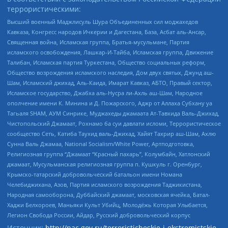
террористическими:
Высший военный Маджлисуль Шура Объединенных сил моджахедов
Кавказа, Конгресс народов Ичкерии и Дагестана, База, Асбат аль-Ансар,
Священная война, Исламская группа, Братья-мусульмане, Партия
исламского освобождения, Лашкар-И-Тайба, Исламская группа, Движение
Талибан, Исламская партия Туркестана, Общество социальных реформ,
Общество возрождения исламского наследия, Дом двух святых, Джунд аш-
Шам, Исламский джихад, Аль-Каида, Имарат Кавказ, АБТО, Правый сектор,
Исламское государство, Джабха аль-Нусра ли-Ахль аш-Шам, Народное
ополчение имени К. Минина и Д. Пожарского, Аджр от Аллаха Субхану уа
Тагьаля SHAM, АУМ Синрике, Муджахеды джамаата Ат-Тавхида Валь-Джихад,
Чистопольский Джамаат, Рохнамо ба суи давлати исломи, Террористическое
сообщество Сеть, Катиба Таухид валь-Джихад, Хайят Тахрир аш-Шам, Ахлю
Сунна Валь Джамаа, National Socialism/White Power, Артподготовка,
Религиозная группа “Джамаат “Красный пахарь”, Колумбайн, Хатлонский
джамаат, Мусульманская религиозная группа п. Кушкуль г. Оренбург,
Крымско-татарский добровольческий батальон имени Номана
Челебиджихана, Азов, Партия исламского возрождения Таджикистана,
Народная самооборона, Дуббайский джамаат, московская ячейка, Батал-
Хаджи Белхороев, Маньяки Культ Убийц, Молодёжь Которая Улыбается,
Легион Свобода России, Айдар, Русский добровольческий корпус
Источник:
http://nac.gov.ru/terroristicheskie-i-ekstremistskie-