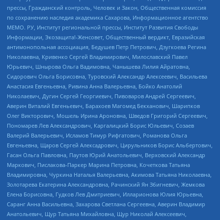
прессы, Гражданский контроль, Человек и Закон, Общественная комиссия
по сохранению наследия академика Сахарова, Информационное агентство
МЕМО. РУ, Институт региональной прессы, Институт Развития Свободы
Информации, Экозащита!-Женсовет, Общественный вердикт, Евразийская
антимонопольная ассоциация, Бедушев Петр Петрович, Дзугкоева Регина
Николаевна, Кривенко Сергей Владимирович, Милославский Павел
Юрьевич, Шнырова Ольга Вадимовна, Чанышева Лилия Айратовна,
Сидорович Ольга Борисовна, Туровский Александр Алексеевич, Васильева
Анастасия Евгеньевна, Ривина Анна Валерьевна, Бойко Анатолий
Николаевич, Дугин Сергей Георгиевич, Пивоваров Андрей Сергеевич,
Аверин Виталий Евгеньевич, Барахоев Магомед Бекханович, Шарипков
Олег Викторович, Мошель Ирина Ароновна, Шведов Григорий Сергеевич,
Пономарев Лев Александрович, Каргалицкий Борис Юльевич, Созаев
Валерий Валерьевич, Исламов Тимур Рифгатович, Романова Ольга
Евгеньевна, Щаров Сергей Алексадрович, Цирульников Борис Альбертович,
Гасан Ольга Павловна, Паутов Юрий Анатольевич, Верховский Александр
Маркович, Пислакова-Паркер Марина Петровна, Кочеткова Татьяна
Владимировна, Чуркина Наталья Валерьевна, Акимова Татьяна Николаевна,
Золотарева Екатерина Александровна, Рачинский Ян Збигневич, Жемкова
Елена Борисовна, Гудков Лев Дмитриевич, Илларионова Юлия Юрьевна,
Саранг Анна Васильевна, Захарова Светлана Сергеевна, Аверин Владимир
Анатольевич, Щур Татьяна Михайловна, Щур Николай Алексеевич,