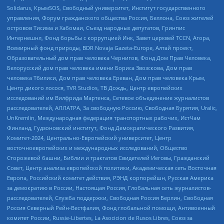
Solidarus, КрымSOS, Свободный университет, Институт государственного
управления, Форум гражданского общества Россия, Беллона, Союз жителей
островов Тисима и Хабомаи, Съезд народных депутатов, Гринпис
Интернешнл, Фонд борьбы с коррупцией Инк, Завет церквей TCCN, Агора,
Всемирный фонд природы, BDR Novaja Gazeta-Europe, Алтай проект,
Образовательный дом прав человека Чернигов, Фонд Дом Прав Человека,
Белорусский дом прав человека имени Бориса Звозскова, Дом прав
человека Тбилиси, Дом прав человека Ереван, Дом прав человека Крым,
Центр дикого лосося, TVR Studios, ТВ Дождь, Центр европейских
исследований им Вилфрида Мартенса, Сетевое объединение журналистов
расследователей, АЛЛАТРА, За свободную Россию, Свободная Бурятия, Uralic,
UnKremlin, Международная федерация транспортных рабочих, ИстЧам
Финланд, Гудзоновский институт, Фонд Демократического Развития,
Комитет-2024, Центрально-Европейский университет, Центр
восточноевропейских и международных исследований, Общество
Сторожевой башни, Библии и трактатов Свидетелей Иеговы, Гражданский
Совет, Центр анализа европейской политики, Академическая сеть Восточная
Европа, Российский комитет действия, РЭНД корпорейшн, Русская Америка
за демократию в России, Настоящая Россия, Глобальная сеть журналистов-
расследователей, Служба поддержки, Свободная Россия Берлин, Свободная
Россия Северный Рейн-Вестфалия, Фонд глобальной помощи, Антивоенный
комитет России, Russie-Libertes, La Asocicion de Rusos Libres, Союз за