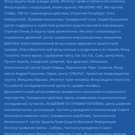
Фонд защиты прав граждан Штаб, Институт права и публичной политики,
Фонд борьбы с коррупцией, Альянс врачей, НАСИЛИЮ.НЕТ, Мы против
СПИДа, СВЕЧА, Гуманитарное действие, Открытый Петербург, Лига
Избирателей, Правовая инициатива, Гражданский Союз, Хасдей Ерушалаим,
Центр поддержки и содействия развитию средств массовой информации,
Горячая Линия, В защиту прав заключенных, Институт глобализации и
социальных движений, Центр социально-информационных инициатив
Действие, Благотворительный фонд охраны здоровья и защиты прав
граждан, Благотворительный фонд помощи осужденным и их семьям, Фонд
Тольятти, Новое время, Серебряная тайга, Так-Так-Так, Сова, центр Анна,
Проект Апрель, Самарская губерния, Эра здоровья, Мемориал,
Аналитический Центр Юрия Левады, Издательство Парк Гагарина, Фонд
имени Андрея Рылькова, Сфера, Центр СИБАЛЬТ, Уральская правозащитная
группа, Женщины Евразии, Институт прав человека, Фонд защиты гласности,
Российский исследовательский центр по правам человека,
Дальневосточный центр развития гражданских инициатив и социального
партнерства, Гражданское действие, Центр независимых социологических
исследований, Сутяжник, АКАДЕМИЯ ПО ПРАВАМ ЧЕЛОВЕКА, Центр развития
некоммерческих организаций, Частное учреждение в Калининграде Совета
Министров северных стран, Гражданское содействие, Трансперенси
Интернешнл-Р, Центр Защиты Прав Средств Массовой Информации,
Институт развития прессы - Сибирь, Частное учреждение в Санкт-
Петербурге Совета Министров Северных Стран, Фонд поддержки свободы