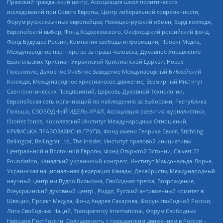
Пражский гражданский центр, Ассоциация школ политических
исследований при Совете Европы, Центр либеральной современности,
Форум русскоязычных европейцев, Немецко-русский обмен, Бард колледж,
Европейский выбор, Фонд Ходорковского, Оксфордский российский фонд,
Фонд Будущее России, Компания свободы информации, Проект Медиа,
Международное партнерство за права человека, Духовное Управление
Евангельских Христиан Украинской Христианской Церкви, Новое
Поколение, Духовное Учебное Заведение Международный Библейский
Колледж, Международное христианское движение, Всемирный Институт
Саентологических Предприятий, Церковь Духовной Технологии,
Европейская сеть организаций по наблюдению за выборами, Республика
Польша, СВОБОДНЫЙ ИДЕЛЬ-УРАЛ, Ассоциация развития журналистики,
IStories fonds, Королевский Институт Международных Отношений,
КРИМСЬКА ПРАВОЗАХИСНА ГРУПА, Фонд имени Генриха Бёлля, Stichting
Bellingcat, Bellingcat Ltd, The Insider, Институт правовой инициативы
Центральной и Восточной Европы, Фонд Открытой Эстонии, Calvert 22
Foundation, Канадский украинский конгресс, Институт Макдональда-Лорье,
Украинская национальная федерация Канады, Декабристы, Международный
научный центр им Вудро Вильсона, Свободная пресса, Возрождение,
Всеукраинский духовный центр , Риддл, Русский антивоенный комитет в
Швеции, Проект Медуза, Фонд Андрея Сахарова, Форум свободной России,
Лига Свободных Наций, Transparеncy International, Форум Свободных
Народов ПостРоссии, Солидарность с гражданским движением в России –