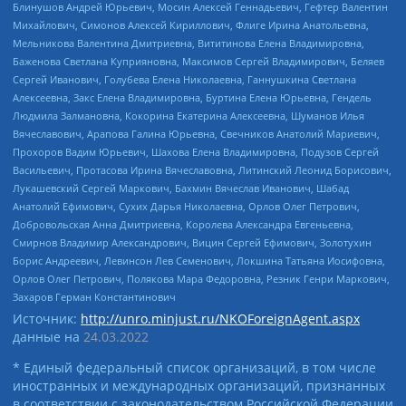
Блинушов Андрей Юрьевич, Мосин Алексей Геннадьевич, Гефтер Валентин
Михайлович, Симонов Алексей Кириллович, Флиге Ирина Анатольевна,
Мельникова Валентина Дмитриевна, Вититинова Елена Владимировна,
Баженова Светлана Куприяновна, Максимов Сергей Владимирович, Беляев
Сергей Иванович, Голубева Елена Николаевна, Ганнушкина Светлана
Алексеевна, Закс Елена Владимировна, Буртина Елена Юрьевна, Гендель
Людмила Залмановна, Кокорина Екатерина Алексеевна, Шуманов Илья
Вячеславович, Арапова Галина Юрьевна, Свечников Анатолий Мариевич,
Прохоров Вадим Юрьевич, Шахова Елена Владимировна, Подузов Сергей
Васильевич, Протасова Ирина Вячеславовна, Литинский Леонид Борисович,
Лукашевский Сергей Маркович, Бахмин Вячеслав Иванович, Шабад
Анатолий Ефимович, Сухих Дарья Николаевна, Орлов Олег Петрович,
Добровольская Анна Дмитриевна, Королева Александра Евгеньевна,
Смирнов Владимир Александрович, Вицин Сергей Ефимович, Золотухин
Борис Андреевич, Левинсон Лев Семенович, Локшина Татьяна Иосифовна,
Орлов Олег Петрович, Полякова Мара Федоровна, Резник Генри Маркович,
Захаров Герман Константинович
Источник:
http://unro.minjust.ru/NKOForeignAgent.aspx
данные на
24.03.2022
* Единый федеральный список организаций, в том числе
иностранных и международных организаций, признанных
в соответствии с законодательством Российской Федерации