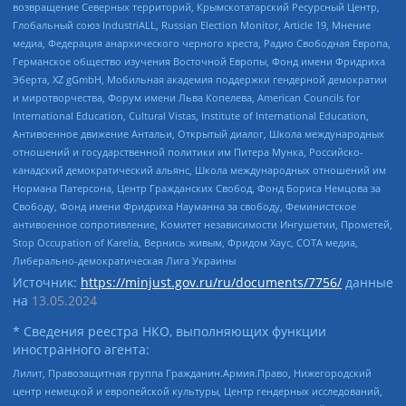
возвращение Северных территорий, Крымскотатарский Ресурсный Центр,
Глобальный союз IndustriALL, Russian Election Monitor, Article 19, Мнение
медиа, Федерация анархического черного креста, Радио Свободная Европа,
Германское общество изучения Восточной Европы, Фонд имени Фридриха
Эберта, XZ gGmbH, Мобильная академия поддержки гендерной демократии
и миротворчества, Форум имени Льва Копелева, American Councils for
International Education, Cultural Vistas, Institute of International Education,
Антивоенное движение Антальи, Открытый диалог, Школа международных
отношений и государственной политики им Питера Мунка, Российско-
канадский демократический альянс, Школа международных отношений им
Нормана Патерсона, Центр Гражданских Свобод, Фонд Бориса Немцова за
Свободу, Фонд имени Фридриха Науманна за свободу, Феминистское
антивоенное сопротивление, Комитет независимости Ингушетии, Прометей,
Stop Occupation of Karelia, Вернись живым, Фридом Хаус, СОТА медиа,
Либерально-демократическая Лига Украины
Источник:
https://minjust.gov.ru/ru/documents/7756/
данные
на
13.05.2024
* Сведения реестра НКО, выполняющих функции
иностранного агента:
Лилит, Правозащитная группа Гражданин.Армия.Право, Нижегородский
центр немецкой и европейской культуры, Центр гендерных исследований,