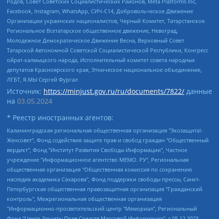
Родов, Совет Советских Социалистических Районов, Meta Platforms Inc,
Facebook, Instagram, WhatsApp, СИЧ-С14, Добровольческое Движение
Организации украинских националистов, Черный Комитет, Татарстанское
Региональное Всетатарское общественное движение, Невоград,
Молодежное Демократическое Движение Весна, Верховный Совет
Татарской Автономной Советской Социалистической Республики, Конгресс
ойрат-калмыцкого народа, Исполнительный комитет совета народных
депутатов Красноярского края, Этническое национальное объединение,
ЛГБТ, Я.МЫ Сергей Фургал
Источник:
https://minjust.gov.ru/ru/documents/7822/
данные
на
03.05.2024
* Реестр иностранных агентов:
Калининградская региональная общественная организация "Экозащита!-Женсовет", Фонд содействия защите прав и свобод граждан "Общественный вердикт", Фонд "Институт Развития Свободы Информации", Частное учреждение "Информационное агентство МЕМО. РУ", Региональная общественная организация "Общественная комиссия по сохранению наследия академика Сахарова", Фонд поддержки свободы прессы, Санкт-Петербургская общественная правозащитная организация "Гражданский контроль", Межрегиональная общественная организация "Информационно-просветительский центр "Мемориал", Региональный Фонд "Центр Защиты Прав Средств Массовой Информации", с 05.12.2023 Фонд "Центр Защиты Прав Средств массовой информации", Региональная общественная благотворительная организация помощи беженцам и мигрантам "Гражданское содействие", Негосударственное образовательное учреждение дополнительного профессионального образования (повышение квалификации) специалистов "АКАДЕМИЯ ПО ПРАВАМ ЧЕЛОВЕКА", Свердловская региональная общественная организация "Сутяжник", Автономная некоммерческая организация "Центр независимых социологических исследований", Союз общественных объединений "Российский исследовательский центр по правам человека", Региональное общественное учреждение научно-информационный центр "МЕМОРИАЛ", Некоммерческая организация "Фонд защиты гласности", Автономная некоммерческая организация "Институт прав человека", Городская общественная организация "Екатеринбургское общество "МЕМОРИАЛ", Городская общественная организация "Рязанское историко-просветительское и правозащитное общество "Мемориал" (Рязанский Мемориал), Челябинский региональный орган общественной самодеятельности – женское общественное объединение "Женщины Евразии", Челябинский региональный орган общественной самодеятельности "Уральская правозащитная группа", Фонд содействия защите здоровья и социальной справедливости имени Андрея Рылькова, Автономная Некоммерческая Организация "Аналитический Центр Юрия Левады", Автономная некоммерческая организация социальной поддержки населения "Проект Апрель", Региональная общественная организация помощи женщинам и детям, находящимся в кризисной ситуации "Информационно-методический центр "Анна", Фонд содействия развитию массовых коммуникаций и правовому просвещению "Так-так-Так", Фонд содействия устойчивому развитию "Серебряная тайга", Свердловский региональный общественный фонд социальных проектов "Новое время", "Idel.Реалии", Кавказ.Реалии, Крым.Реалии, Телеканал Настоящее Время, Татаро-башкирская служба Радио Свобода (Azatliq Radiosi), Радио Свободная Европа/Радио Свобода (PCE/PC), "Сибирь.Реалии", "Фактограф", Благотворительный фонд помощи осужденным и их семьям, Автономная некоммерческая организация "Институт глобализации и социальных движений", Фонд "В защиту прав заключенных", Частное учреждение "Центр поддержки и содействия развитию средств массовой информации", Пензенский региональный общественный благотворительный фонд "Гражданский союз", "Север.Реалии", Некоммерческая организация Фонд "Правовая инициатива", Общество с ограниченной ответственностью "Радио Свободная Европа/Радио Свобода", Чешское информационное агентство "MEDIUM-ORIENT", Красноярская региональная общественная организация "Мы против СПИДа", Камалягин Денис Николаевич, Маркелов Сергей Евгеньевич, Пономарев Лев Александрович, Савицкая Людмила Алексеевна, Автономная некоммерческая организация "Центр по работе с проблемой насилия "НАСИЛИЮ.НЕТ", Межрегиональный профессиональный союз работников здравоохранения "Альянс врачей", Юридическое лицо, зарегистрированное в Латвийской Республике, SIA "Medusa Project" (регистрационный номер 40103797863, дата регистрации 10.06.2014), Некоммерческая организация "Фонд по борьбе с коррупцией", Автономная некоммерческая организация "Институт права и публичной политики", Баданин Роман Сергеевич, Гликин Максим Александрович, Железнова Мария Михайловна, Лукьянова Юлия Сергеевна, Маетная Елизавета Витальевна, Маняхин Петр Борисович, Чуракова Ольга Владимировна, Ярош Юлия Петровна, Юридическое лицо "The Insider SIA", зарегистрированное в Риге, Латвийская Республика (дата регистрации 26.06.2015), являющееся администратором доменного имени интернет-издания "The Insider SIA", https://theins.ru, Постернак Алексей Евгеньевич, Рубин Михаил Аркадьевич, Анин Роман Александрович, Юридическое лицо Istories fonds, зарегистрированное в Латвийской Республике (регистрационный номер 50008295751, дата регистрации 24.02.2020), Великовский Дмитрий Александрович, Долинина Ирина Николаевна, Мароховская Алеся Алексеевна, Шлейнов Роман Юрьевич, Шмагун Олеся Валентиновна, Общество с ограниченной ответственностью "Альтаир 2021", Общество с ограниченной ответственностью "Вега 2021", Общество с ограниченной ответственностью "Главный редактор 2021", Общество с ограниченной ответственностью "Ромашки монолит", Важенков Артем Валерьевич, Ивановская областная общественная организация "Центр гендерных исследований", Гурман Юрий Альбертович, Медиапроект "ОВД-Инфо", Егоров Владимир Владимирович, Жилинский Владимир Александрович, Общество с ограниченной ответственностью "ЗП", Иванова София Юрьевна, Карезина Инна Павловна, Кильтау Екатерина Викторовна, Петров Алексей Викторович, Пискунов Сергей Евгеньевич, Смирнов Сергей Сергеевич, Тихонов Михаил Сергеевич, Общество с ограниченной ответственностью "ЖУРНАЛИСТ-ИНОСТРАННЫЙ АГЕНТ", Арапова Галина Юрьевна, Вольтская Татьяна Анатольевна, Американская компания "Mason G.E.S. Anonymous Foundation" (США), являющаяся владельцем интернет-издания https://mnews.world/, Компания "Stichting Bellingcat", зарегистрированная в Нидерландах (дата регистрации 11.07.2018), Захаров Андрей Вячеславович, Клепиковская Екатерина Дмитриевна, Общество с ограниченной ответственностью "МЕМО", Перл Роман Александрович, Симонов Евгений Алексеевич, Соловьева Елена Анатольевна, Сотников Даниил Владимирович, Сурначева Елизавета Дмитриевна, Автономная некоммерческая организация по защите прав человека и информированию населения "Якутия – Наше Мнение", Общество с ограниченной ответственностью "Москоу диджитал медиа", с 26.01.2023 Общество с ограниченной ответственностью "Чайка Белые сады", Ветошкина Валерия Валерьевна, Заговора Максим Александрович, Межрегиональное общественное движение "Российская ЛГБТ - сеть", Оленичев Максим Владимирович, Павлов Иван Юрьевич, Скворцова Елена Сергеевна, Общество с ограниченной ответственностью "Как бы инагент", Кочетков Игорь Викторович, Общество с ограниченной ответственностью "Честные выборы", Еланчик Олег Александрович, Общество с ограниченной ответственностью "Нобелевский призыв", Гималова Регина Эмилевна, Григорьев Андрей Валерьевич, Григорьева Алина Александровна, Ассоциация по содействию защите прав призывников, альтернативнослужащих и военнослужащих "Правозащитная группа "Гражданин.Армия.Право", Хисамова Регина Фаритовна, Автономная некоммерческая организация по реализации социально-правовых программ "Лилит", Дальневосточное общественное движение "Маяк", Санкт-Петербургская ЛГБТ-инициативная группа "Выход", Инициативная группа ЛГБТ+ "Реверс", Алексеев Андрей Викторович, Бекбулатова Таисия Львовна, Беляев Иван Михайлович, Владыкина Елена Сергеевна, Гельман Марат Александрович, Никульшина Вероника Юрьевна, Толоконникова Надежда Андреевна, Шендерович Виктор Анатольевич, Общество с ограниченной ответственностью "Данное сообщение", Общество с ограниченной ответственностью Издательский дом "Новая глава", Айнбиндер Александра Александровна, Московский комьюнити-центр для ЛГБТ+инициатив, Благотворительный фонд развития филантропии, Deutsche Welle (Германия, Kurt-Schumacher-Strasse 3, 53113 Bonn), Борзунова Мария Михайловна, Воробьев Виктор Викторович, Голубева Анна Львовна, Константинова Алла Михайловна, Малкова Ирина Владимировна, Мурадов Мурад Абдулгалимович, Осетинская Елизавета Николаевна, Понасенков Евгений Николаевич, Ганапольский Матвей Юрьевич, Киселев Евгений Алексеевич, Борухович Ирина Григорьевна, Дремин Иван Тимофеевич, Дубровский Дмитрий Викторович, Красноярская региональная общественная организация поддержки и развития альтернативных образовательных технологий и межкультурных коммуникаций "ИНТЕРРА", Маяковская Екатерина Алексеевна, Фейгин Марк Захарович, Филимонов Андрей Викторович, Дзугкоева Регина Николаевна, Доброхотов Роман Александрович, Дудь Юрий Александрович, Елкин Сергей Владимирович, Кругликов Кирилл Игоревич, Сабунаева Мария Леонидовна, Семенов Алексей Владимирович, Шаинян Карен Багратович, Шульман Екатерина Михайловна, Асафьев Артур Валерьевич, Вахштайн Виктор Семенович, Венедиктов Алексей Алексеевич, Лушникова Екатерина Евгеньевна, Волков Леонид Михайлович, Невзоров Александр Глебович, Пархоменко Сергей Борисович, Сироткин Ярослав Николаевич, Кара-Мурза Владимир Владимирович, Баранова Наталья Владимировна, Гозман Леонид Яковлевич, Кагарлицкий Борис Юльевич, Климарев Михаил Валерьевич, Милов Владимир Станиславович, Автономная некоммерческая организация Краснодарский центр современного искусства "Типография", Моргенштерн Алишер Тагирович, Соболь Любовь Эдуардовна, Общество с ограниченной ответственностью "ЛИЗА НОРМ", Каспаров Гарри Кимович, Ходорковский Михаил Борисович, Общество с ограниченной ответственностью "Апрельские тезисы", Данилович Ирина Брониславовна, Кашин Олег Владимирович, Петров Николай Владимирович, Пивоваров Алексей Владимирович, Соколов Михаил Владимирович, Цветкова Юлия Владимировна, Чичваркин Евгений Александрович, Комитет против пыток/Команда против пыток, Общество с ограниченной ответственностью "Первый научный", Общество с ограниченной ответственностью "Вертолет и ко", Белоцерковская Вероника Борисовна, Кац Максим Евгеньевич, Лазарева Татьяна Юрьевна, Шаведдинов Руслан Табризович, Яшин Илья Валерьевич, Общество с ограниченной ответственностью "Иноагент ААВ", Алешковский Дмитрий Петрович, Альбац Евгения Марковна, Быков Дмитрий Львович, Галямина Юлия Евгеньевна, Лойко Сергей Леонидович, Мартынов Кирилл Константинович, Медведев Сергей Александрович, Крашенинников Федор Геннадиевич, Гордеева Катерина Вл