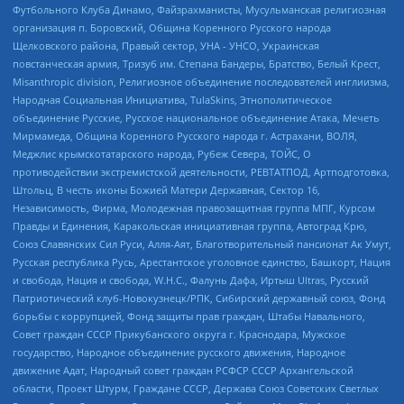
Футбольного Клуба Динамо, Файзрахманисты, Мусульманская религиозная
организация п. Боровский, Община Коренного Русского народа
Щелковского района, Правый сектор, УНА - УНСО, Украинская
повстанческая армия, Тризуб им. Степана Бандеры, Братство, Белый Крест,
Misanthropic division, Религиозное объединение последователей инглиизма,
Народная Социальная Инициатива, TulaSkins, Этнополитическое
объединение Русские, Русское национальное объединение Атака, Мечеть
Мирмамеда, Община Коренного Русского народа г. Астрахани, ВОЛЯ,
Меджлис крымскотатарского народа, Рубеж Севера, ТОЙС, О
противодействии экстремистской деятельности, РЕВТАТПОД, Артподготовка,
Штольц, В честь иконы Божией Матери Державная, Сектор 16,
Независимость, Фирма, Молодежная правозащитная группа МПГ, Курсом
Правды и Единения, Каракольская инициативная группа, Автоград Крю,
Союз Славянских Сил Руси, Алля-Аят, Благотворительный пансионат Ак Умут,
Русская республика Русь, Арестантское уголовное единство, Башкорт, Нация
и свобода, Нация и свобода, W.H.С., Фалунь Дафа, Иртыш Ultras, Русский
Патриотический клуб-Новокузнецк/РПК, Сибирский державный союз, Фонд
борьбы с коррупцией, Фонд защиты прав граждан, Штабы Навального,
Совет граждан СССР Прикубанского округа г. Краснодара, Мужское
государство, Народное объединение русского движения, Народное
движение Адат, Народный совет граждан РСФСР СССР Архангельской
области, Проект Штурм, Граждане СССР, Держава Союз Советских Светлых