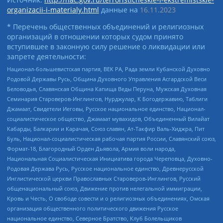
organizacii-i-materialy.html
данные на
16.11.2023
* Перечень общественных объединений и религиозных
организаций в отношении которых судом принято
вступившее в законную силу решение о ликвидации или
запрете деятельности:
Национал-большевистская партия, ВЕК РА, Рада земли Кубанской Духовно
Родовой Державы Русь, Община Духовного Управления Асгардской Веси
Беловодья, Славянская Община Капища Веды Перуна, Мужская Духовная
Семинария Староверов-Инглингов, Нурджулар, К Богодержавию, Таблиги
Джамаат, Свидетели Иеговы, Русское национальное единство, Национал-
социалистическое общество, Джамаат мувахидов, Объединенный Вилайат
Кабарды, Балкарии и Карачая, Союз славян, Ат-Такфир Валь-Хиджра, Пит
Буль, Национал-социалистическая рабочая партия России, Славянский союз,
Формат-18, Благородный Орден Дьявола, Армия воли народа,
Национальная Социалистическая Инициатива города Череповца, Духовно-
Родовая Держава Русь, Русское национальное единство, Древнерусской
Инглистической церкви Православных Староверов-Инглингов, Русский
общенациональный союз, Движение против нелегальной иммиграции,
Кровь и Честь, О свободе совести и о религиозных объединениях, Омская
организация общественного политического движения Русское
национальное единство, Северное Братство, Клуб Болельщиков