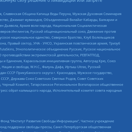
аконную силу решение о ликвидации или запрете
ья, Славянская Община Капища Веды Перуна, Мужская Духовная Семинария
щество, Джамаат мувахидов, Объединенный Вилайат Кабарды, Балкарии и
ден Дьявола, Армия воли народа, Национальная Социалистическая
роверов-Инглингов, Русский общенациональный союз, Движение против
усское национальное единство, Северное Братство, Клуб Болельщиков
а, Правый сектор, УНА - УНСО, Украинская повстанческая армия, Тризуб
 TulaSkins, Этнополитическое объединение Русские, Русское национальное
О противодействии экстремистской деятельности, РЕВТАТПОД,
ы и Единения, Каракольская инициативная группа, Автоград Крю, Союз
 Нация и свобода, W.H.С., Фалунь Дафа, Иртыш Ultras, Русский
ан СССР Прикубанского округа г. Краснодара, Мужское государство,
СССР, Держава Союз Советских Светлых Родов, Совет Советских
в, Черный Комитет, Татарстанское Региональное Всетатарское общественное
гресс ойрат-калмыцкого народа, Исполнительный комитет совета народных
евосточное общественное движение "Маяк", Санкт-Петербургская ЛГБТ-инициативная группа "Выход", Инициативная группа ЛГБТ+ "Реверс", Алексеев Андрей Викторович, Бекбулатова Таисия Львовна, Беляев Иван Михайлович, Владыкина Елена Сергеевна, Гельман Марат Александрович, Никульшина Вероника Юрьевна, Толоконникова Надежда Андреевна, Шендерович Виктор Анатольевич, Общество с ограниченной ответственностью "Данное сообщение", Общество с ограниченной ответственностью Издательский дом "Новая глава", Айнбиндер Александра Александровна, Московский комьюнити-центр для ЛГБТ+инициатив, Благотворительный фонд развития филантропии, Deutsche Welle (Германия, Kurt-Schumacher-Strasse 3, 53113 Bonn), Борзунова Мария Михайловна, Воробьев Виктор Викторович, Голубева Анна Львовна, Константинова Алла Михайловна, Малкова Ирина Владимировна, Мурадов Мурад Абдулгалимович, Осетинская Елизавета Николаевна, Понасенков Евгений Николаевич, Ганапольский Матвей Юрьевич, Киселев Евгений Алексеевич, Борухович Ирина Григорьевна, Дремин Иван Тимофеевич, Дубровский Дмитрий Викторович, Красноярская региональная общественная организация поддержки и развития альтернативных образовательных технологий и межкультурных коммуникаций "ИНТЕРРА", Маяковская Екатерина Алексеевна, Фейгин Марк Захарович, Филимонов Андрей Викторович, Дзугкоева Регина Николаевна, Доброхотов Роман Александрович, Дудь Юрий Александрович, Елкин Сергей Владимирович, Кругликов Кирилл Игоревич, Сабунаева Мария Леонидовна, Семенов Алексей Владимирович, Шаинян Карен Багратович, Шульман Екатерина Михайловна, Асафьев Артур Валерьевич, Вахштайн Виктор Семенович, Венедиктов Алексей Алексеевич, Лушникова Екатерина Евгеньевна, Волков Леонид Михайлович, Невзоров Александр Глебович, Пархоменко Сергей Борисович, Сироткин Ярослав Николаевич, Кара-Мурза Владимир Владимирович, Баранова Наталья Владимировна, Гозман Леонид Яковлевич, Кагарлицкий Борис Юльевич, Климарев Михаил Валерьевич, Милов Владимир Станиславович, Автономная некоммерческая организация Краснодарский центр современного искусства "Типография", Моргенштерн Алишер Тагирович, Соболь Любовь Эдуардовна, Общество с ограниченной ответственностью "ЛИЗА НОРМ", Каспаров Гарри Кимович, Ходорковский Михаил Борисович, Общество с ограниченной ответственностью "Апрельские тезисы", Данилович Ирина Брониславовна, Кашин Олег Владимирович, Петров Николай Владимирович, Пивоваров Алексей Владимирович, Соколов Михаил Владимирович, Цветкова Юлия Владимировна, Чичваркин Евгений Александрович, Комитет против пыток/Команда против пыток, Общество с ограниченной ответственностью "Первый научный", Общество с ограниченной ответственностью "Вертолет и ко", Белоцерковская Вероника Борисовна, Кац Максим Евгеньевич, Лазарева Татьяна Юрьевна, Шаведдинов Руслан Табризович, Яшин Илья Валерьевич, Общество с ограниченной ответственностью "Иноагент ААВ", Алешковский Дмитрий Петрович, Альбац Евгения Марковна, Быков Дмитрий Львович, Галямина Юлия Евгеньевна, Лойко Сергей Леонидович, Мартынов Кирилл Константинович, Медведев Сергей Александрович, Крашенинников Федор Геннадиевич, Гордеева Катерина Вл