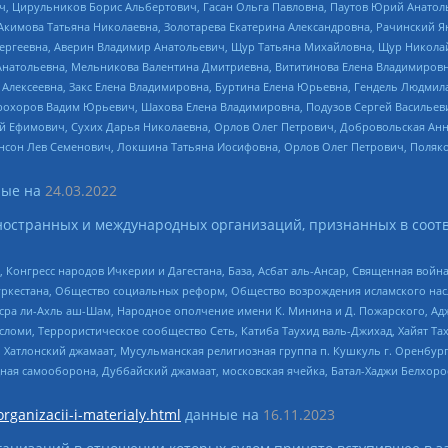
ч, Цирульников Борис Альбертович, Гасан Ольга Павловна, Паутов Юрий Анато
Акимова Татьяна Николаевна, Золотарева Екатерина Александровна, Рачинский Я
Сергеевна, Аверин Владимир Анатольевич, Щур Татьяна Михайловна, Щур Никола
Анатольевна, Мельникова Валентина Дмитриевна, Вититинова Елена Владимировн
 Алексеевна, Закс Елена Владимировна, Буртина Елена Юрьевна, Гендель Людмил
рохоров Вадим Юрьевич, Шахова Елена Владимировна, Подузов Сергей Васильеви
й Ефимович, Сухих Дарья Николаевна, Орлов Олег Петрович, Добровольская Анн
нсон Лев Семенович, Локшина Татьяна Иосифовна, Орлов Олег Петрович, Поляк
ые на
24.03.2022
ностранных и международных организаций, признанных в соотв
нгресс народов Ичкерии и Дагестана, База, Асбат аль-Ансар, Священная война,
уркестана, Общество социальных реформ, Общество возрождения исламского насл
Нусра ли-Ахль аш-Шам, Народное ополчение имени К. Минина и Д. Пожарского, Ад
сломи, Террористическое сообщество Сеть, Катиба Таухид валь-Джихад, Хайят Тах
, Хатлонский джамаат, Мусульманская религиозная группа п. Кушкуль г. Оренбу
ная самооборона, Дуббайский джамаат, московская ячейка, Батал-Хаджи Белхор
organizacii-i-materialy.html
данные на
16.11.2023