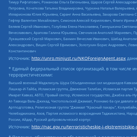
Тимур Рифгатович, Романова Ольга Евгеньевна, Щаров Сергей Алексадрови
Петровна, Кочеткова Татьяна Владимировна, Чуркина Наталья Валерьевна, 
Илларионова Юлия Юрьевна, Саранг Анна Васильевна, Захарова Светлана 
Гефтер Валентин Михайлович, Симонов Алексей Кириллович, Флиге Ирина 
Беляев Сергей Иванович, Голубева Елена Николаевна, Ганнушкина Светлана
Вячеславович, Арапова Галина Юрьевна, Свечников Анатолий Мариевич, П
Лукашевский Сергей Маркович, Бахмин Вячеслав Иванович, Шабад Анатоли
Александрович, Вицин Сергей Ефимович, Золотухин Борис Андреевич, Леви
Константинович
Источник:
http://unro.minjust.ru/NKOForeignAgent.aspx
данн
* Единый федеральный список организаций, в том числе и
террористическими:
Высший военный Маджлисуль Шура Объединенных сил моджахедов Кавказа, Ко
Лашкар-И-Тайба, Исламская группа, Движение Талибан, Исламская партия Т
Имарат Кавказ, АБТО, Правый сектор, Исламское государство, Джабха аль-
Ат-Тавхида Валь-Джихад, Чистопольский Джамаат, Рохнамо ба суи давлати и
Артподготовка, Религиозная группа “Джамаат “Красный пахарь”, Колумбайн
Челебиджихана, Азов, Партия исламского возрождения Таджикистана, Народ
России, Айдар, Русский добровольческий корпус
Источник:
http://nac.gov.ru/terroristicheskie-i-ekstremistskie-