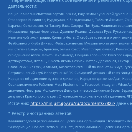
* Перечень общественных объединений и религиозных орг
деятельности:
Национал-большевистская партия, ВЕК РА, Рада земли Кубанской Духовно
Староверов-Инглингов, Нурджулар, К Богодержавию, Таблиги Джамаат, Сви
Карачая, Союз славян, Ат-Такфир Валь-Хиджра, Пит Буль, Национал-социал
Инициатива города Череповца, Духовно-Родовая Держава Русь, Русское н
нелегальной иммиграции, Кровь и Честь, О свободе совести и о религиоз
Футбольного Клуба Динамо, Файзрахманисты, Мусульманская религиозная о
им. Степана Бандеры, Братство, Белый Крест, Misanthropic division, Рели
объединение Атака, Мечеть Мирмамеда, Община Коренного Русского народа
Артподготовка, Штольц, В честь иконы Божией Матери Державная, Сектор 1
Славянских Сил Руси, Алля-Аят, Благотворительный пансионат Ак Умут, Русск
Патриотический клуб-Новокузнецк/РПК, Сибирский державный союз, Фонд б
Народное объединение русского движения, Народное движение Адат, Народ
Социалистических Районов, Meta Platforms Inc, Facebook, Instagram, Wha
движение, Невоград, Молодежное Демократическое Движение Весна, Верхов
депутатов Красноярского края, Этническое национальное объединение, ЛГ
Источник:
https://minjust.gov.ru/ru/documents/7822/
данные
* Реестр иностранных агентов:
Калининградская региональная общественная организация "Экозащита!-Женсовет", Фонд содействия защите прав и свобод граждан "Общественный вердикт", Фонд "Институт Развития Свободы Информации", Частное учреждение "Информационное агентство МЕМО. РУ", Региональная общественная организация "Общественная комиссия по сохранению наследия академика Сахарова", Фонд поддержки свободы прессы, Санкт-Петербургская общественная правозащитная организация "Гражданский контроль", Межрегиональная общественная организация "Информационно-просветительский центр "Мемориал", Региональный Фонд "Центр Защиты Прав Средств Массовой Информации", с 05.12.2023 Фонд "Центр Защиты Прав Средств массовой информации", Региональная общественная благотворительная организация помощи беженцам и мигрантам "Гражданское содействие", Негосударственное образовательное учреждение дополнительного профессионального образования (повышение квалификации) специалистов "АКАДЕМИЯ ПО ПРАВАМ ЧЕЛОВЕКА", Свердловская региональная общественная организация "Сутяжник", Автономная некоммерческая организация "Центр независимых социологических исследований", Союз общественных объединений "Российский исследовательский центр по правам человека", Региональное общественное учреждение научно-информационный центр "МЕМОРИАЛ", Некоммерческая организация "Фонд защиты гласности", Автономная некоммерческая организация "Институт прав человека", Городская общественная организация "Екатеринбургское общество "МЕМОРИАЛ", Городская общественная организация "Рязанское историко-просветительское и правозащитное общество "Мемориал" (Рязанский Мемориал), Челябинский региональный орган общественной самодеятельности – женское общественное объединение "Женщины Евразии", Челябинский региональный орган общественной самодеятельности "Уральская правозащитная группа", Фонд содействия защите здоровья и социальной справедливости имени Андрея Рылькова, Автономная Некоммерческая Организация "Аналитический Центр Юрия Левады", Автономная некоммерческая организация социальной поддержки населения "Проект Апрель", Региональная общественная организация помощи женщинам и детям, находящимся в кризисной ситуации "Информационно-методический центр "Анна", Фонд содействия развитию массовых коммуникаций и правовому просвещению "Так-так-Так", Фонд содействия устойчивому развитию "Серебряная тайга", Свердловский региональный общественный фонд социальных проектов "Новое время", "Idel.Реалии", Кавказ.Реалии, Крым.Реалии, Телеканал Настоящее Время, Татаро-башкирская служба Радио Свобода (Azatliq Radiosi), Радио Свободная Европа/Радио Свобода (PCE/PC), "Сибирь.Реалии", "Фактограф", Благотворительный фонд помощи осужденным и их семьям, Автономная некоммерческая организация "Институт глобализации и социальных движений", Фонд "В защиту прав заключенных", Частное учреждение "Центр поддержки и содействия развитию средств массовой информации", Пензенский региональный общественный благотворительный фонд "Гражданский союз", "Север.Реалии", Некоммерческая организация Фонд "Правовая инициатива", Общество с ограниченной ответственностью "Радио Свободная Европа/Радио Свобода", Чешское информационное агентство "MEDIUM-ORIENT", Красноярская региональная общественная организация "Мы против СПИДа", Камалягин Денис Николаевич, Маркелов Сергей Евгеньевич, Пономарев Лев Александрович, Савицкая Людмила Алексеевна, Автоно