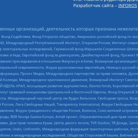
Разработчик сайта –
INFOROS
енных организаций, деятельность которых признана нежелате
 Фонд Содействия, Фонд Открытое общество, Американо-российский фонд по э
 Международный Республиканский Институт, Открытая Россия, Институт совре
р электоральных исследований, Германский фонд Маршалла Соединенных Штатов
еловек в беде, Европейский фонд за демократию, Джеймстаунский фонд, Прожект
дованию преследования в отношении Фалуньгун в Китае, Всемирная организация 
беральной современности, Форум русскоязычных европейцев, Немецко-русский о
формации, Проект Медиа, Международное партнерство за права человека, Духов
 Колледж, Международное христианское движение, Всемирный Институт Саентол
 ИДЕЛЬ-УРАЛ, Ассоциация развития журналистики, IStories fonds, Королевск
r, Институт правовой инициативы Центральной и Восточной Европы, Фонд Открытой Э
ты, Международный научный центр им Вудро Вильсона, Свободная пресса, Возро
России, Лига Свободных Наций, Transparеncy International, Форум Свободных Н
правления, Форум гражданского общества Россия, Беллона, Союз жителей острово
роды, BDR Novaja Gazeta-Europe, Алтай проект, Образовательный дом прав челов
еван, Дом прав человека Крым, Центр дикого лосося, TVR Studios, ТВ Дождь, Це
урятия, Uralic, UnKremlin, Международная федерация транспортных рабочих, Ист
ейских и международных исследований, Общество Сторожевой башни, Библии и тр