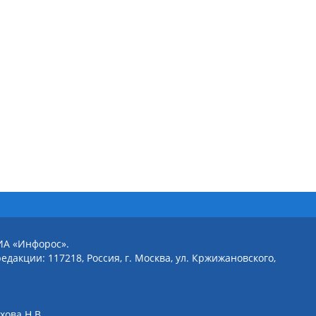
ИА «Инфорос».
едакции: 117218, Россия, г. Москва, ул. Кржижановского,
хова Н.В.