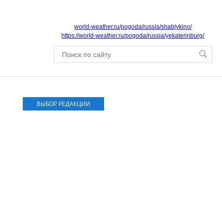
world-weather.ru/pogoda/russia/shablykino/
https://world-weather.ru/pogoda/russia/yekaterinburg/
ВЫБОР РЕДАКЦИИ