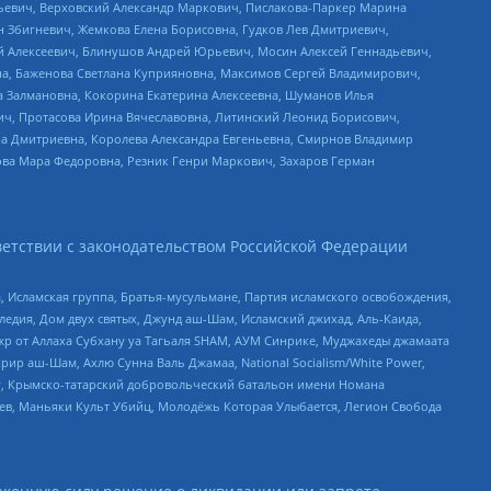
льевич, Верховский Александр Маркович, Пислакова-Паркер Марина
н Збигневич, Жемкова Елена Борисовна, Гудков Лев Дмитриевич,
й Алексеевич, Блинушов Андрей Юрьевич, Мосин Алексей Геннадьевич,
а, Баженова Светлана Куприяновна, Максимов Сергей Владимирович,
а Залмановна, Кокорина Екатерина Алексеевна, Шуманов Илья
ч, Протасова Ирина Вячеславовна, Литинский Леонид Борисович,
а Дмитриевна, Королева Александра Евгеньевна, Смирнов Владимир
ова Мара Федоровна, Резник Генри Маркович, Захаров Герман
етствии с законодательством Российской Федерации
 Исламская группа, Братья-мусульмане, Партия исламского освобождения,
едия, Дом двух святых, Джунд аш-Шам, Исламский джихад, Аль-Каида,
жр от Аллаха Субхану уа Тагьаля SHAM, АУМ Синрике, Муджахеды джамаата
рир аш-Шам, Ахлю Сунна Валь Джамаа, National Socialism/White Power,
рг, Крымско-татарский добровольческий батальон имени Номана
оев, Маньяки Культ Убийц, Молодёжь Которая Улыбается, Легион Свобода