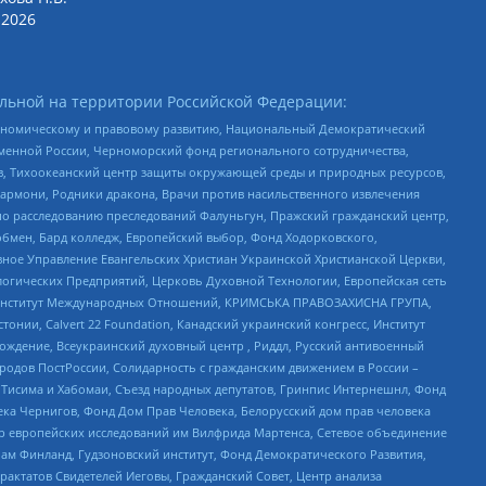
2026
льной на территории Российской Федерации:
кономическому и правовому развитию, Национальный Демократический
менной России, Черноморский фонд регионального сотрудничества,
, Тихоокеанский центр защиты окружающей среды и природных ресурсов,
 Хармони, Родники дракона, Врачи против насильственного извлечения
по расследованию преследований Фалуньгун, Пражский гражданский центр,
бмен, Бард колледж, Европейский выбор, Фонд Ходорковского,
ное Управление Евангельских Христиан Украинской Христианской Церкви,
огических Предприятий, Церковь Духовной Технологии, Европейская сеть
ий Институт Международных Отношений, КРИМСЬКА ПРАВОЗАХИСНА ГРУПА,
стонии, Calvert 22 Foundation, Канадский украинский конгресс, Институт
ждение, Всеукраинский духовный центр , Риддл, Русский антивоенный
ародов ПостРоссии, Солидарность с гражданским движением в России –
в Тисима и Хабомаи, Съезд народных депутатов, Гринпис Интернешнл, Фонд
ека Чернигов, Фонд Дом Прав Человека, Белорусский дом прав человека
нтр европейских исследований им Вилфрида Мартенса, Сетевое объединение
Чам Финланд, Гудзоновский институт, Фонд Демократического Развития,
актатов Свидетелей Иеговы, Гражданский Совет, Центр анализа