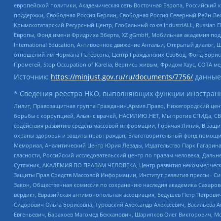
европейской политики, Академическая сеть Восточная Европа, Российский к
поддержки, Свободная Россия Берлин, Свободная Россия Северный Рейн-Вест
Крымскотатарский Ресурсный Центр, Глобальный союз IndustriALL, Russian E
Европы, Фонд имени Фридриха Эберта, XZ gGmbH, Мобильная академия поддержк
International Education, Антивоенное движение Антальи, Открытый диало
отношений им Нормана Патерсона, Центр Гражданских Свобод, Фонд Бориса
Прометей, Stop Occupation of Karelia, Вернись живым, Фридом Хаус, СОТА 
Источник:
https://minjust.gov.ru/ru/documents/7756/
данные
* Сведения реестра НКО, выполняющих функции иностранн
Лилит, Правозащитная группа Гражданин.Армия.Право, Нижегородский цент
борьбы с коррупцией, Альянс врачей, НАСИЛИЮ.НЕТ, Мы против СПИДа, СВЕ
содействия развитию средств массовой информации, Горячая Линия, В защ
охраны здоровья и защиты прав граждан, Благотворительный фонд помощи ос
Мемориал, Аналитический Центр Юрия Левады, Издательство Парк Гагарина
гласности, Российский исследовательский центр по правам человека, Даль
Сутяжник, АКАДЕМИЯ ПО ПРАВАМ ЧЕЛОВЕКА, Центр развития некоммерческих
Защиты Прав Средств Массовой Информации, Институт развития прессы - Си
Закон, Общественная комиссия по сохранению наследия академика Сахаров
вердикт, Евразийская антимонопольная ассоциация, Бедушев Петр Петрови
Сидорович Ольга Борисовна, Туровский Александр Алексеевич, Васильева А
Евгеньевич, Барахоев Магомед Бекханович, Шарипков Олег Викторович, М