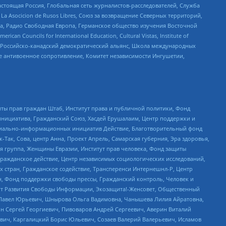
астоящая Россия, Глобальная сеть журналистов-расследователей, Служба
a Asocicion de Rusos Libres, Союз за возвращение Северных территорий,
еста, Радио Свободная Европа, Германское общество изучения Восточной
ouncils for International Education, Cultural Vistas, Institute of
, Российско-канадский демократический альянс, Школа международных
е антивоенное сопротивление, Комитет независимости Ингушетии,
ты прав граждан Штаб, Институт права и публичной политики, Фонд
инициатива, Гражданский Союз, Хасдей Ерушалаим, Центр поддержки и
социально-информационных инициатив Действие, Благотворительный фонд
Так, Сова, центр Анна, Проект Апрель, Самарская губерния, Эра здоровья,
я группа, Женщины Евразии, Институт прав человека, Фонд защиты
Гражданское действие, Центр независимых социологических исследований,
стран, Гражданское содействие, Трансперенси Интернешнл-Р, Центр
н, Фонд поддержки свободы прессы, Гражданский контроль, Человек и
тут Развития Свободы Информации, Экозащита!-Женсовет, Общественный
й Павел Юрьевич, Шнырова Ольга Вадимовна, Чанышева Лилия Айратовна,
ин Сергей Георгиевич, Пивоваров Андрей Сергеевич, Аверин Виталий
вич, Каргалицкий Борис Юльевич, Созаев Валерий Валерьевич, Исламов