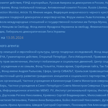
омитет действия, РЭНД корпорейшн, Русская Америка за демократию в России, Н
фалия, Фонд глобальной помощи, Антивоенный комитет России, Russie-Libertes, L
lection Monitor, Article 19, Мнение медиа, Федерация анархического черного кр
и гендерной демократии и миротворчества, Форум имени Льва Копелева, American C
г, Школа международных отношений и государственной политики им Питера Мунка
 Немцова за Свободу, Фонд имени Фридриха Науманна за свободу, Феминистско
медиа, Либерально-демократическая Лига Украины
 на
13.05.2024
ого агента:
р немецкой и европейской культуры, Центр гендерных исследований, Фонд защи
ЧА, Гуманитарное действие, Открытый Петербург, Лига Избирателей, Правовая 
иту прав заключенных, Институт глобализации и социальных движений, Центр 
ужденным и их семьям, Фонд Тольятти, Новое время, Серебряная тайга, Так-Так-
, Фонд имени Андрея Рылькова, Сфера, Центр СИБАЛЬТ, Уральская правозащитна
невосточный центр развития гражданских инициатив и социального партнерства, 
 организаций, Частное учреждение в Калининграде Совета Министров северных 
бирь, Частное учреждение в Санкт-Петербурге Совета Министров Северных Стра
а, Информационное агентство МЕМО. РУ, Институт региональной прессы, Инсти
ч, Дзугкоева Регина Николаевна, Кривенко Сергей Владимирович, Милославски
настасия Евгеньевна, Ривина Анна Валерьевна, Бойко Анатолий Николаевич, Дуг
ошель Ирина Ароновна, Шведов Григорий Сергеевич, Пономарев Лев Александро