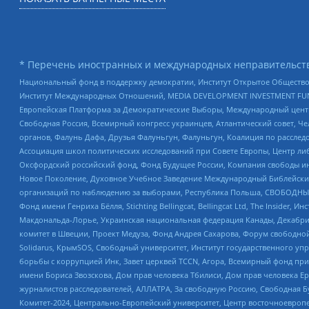
* Перечень иностранных и международных неправительств
Национальный фонд в поддержку демократии, Институт Открытое Общество
Институт Международных Отношений, MEDIA DEVELOPMENT INVESTMENT FUND,
Европейская Платформа за Демократические Выборы, Международный цент
Свободная Россия, Всемирный конгресс украинцев, Атлантический совет, Ч
органов, Фалунь Дафа, Друзья Фалуньгун, Фалуньгун, Коалиция по рассле
Ассоциация школ политических исследований при Совете Европы, Центр ли
Оксфордский российский фонд, Фонд Будущее России, Компания свободы ин
Новое Поколение, Духовное Учебное Заведение Международный Библейский
организаций по наблюдению за выборами, Республика Польша, СВОБОДНЫЙ
Фонд имени Генриха Бёлля, Stichting Bellingcat, Bellingcat Ltd, The Inside
Макдональда-Лорье, Украинская национальная федерация Канады, Декабрис
комитет в Швеции, Проект Медуза, Фонд Андрея Сахарова, Форум свободной 
Solidarus, КрымSOS, Свободный университет, Институт государственного у
борьбы с коррупцией Инк, Завет церквей TCCN, Агора, Всемирный фонд при
имени Бориса Звозскова, Дом прав человека Тбилиси, Дом прав человека Ер
журналистов расследователей, АЛЛАТРА, За свободную Россию, Свободная Б
Комитет-2024, Центрально-Европейский университет, Центр восточноевроп