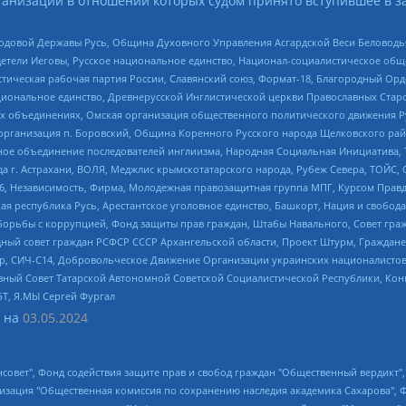
анизаций в отношении которых судом принято вступившее в з
 Родовой Державы Русь, Община Духовного Управления Асгардской Веси Беловод
детели Иеговы, Русское национальное единство, Национал-социалистическое об
истическая рабочая партия России, Славянский союз, Формат-18, Благородный Ор
ациональное единство, Древнерусской Инглистической церкви Православных Ста
ных объединениях, Омская организация общественного политического движения Р
рганизация п. Боровский, Община Коренного Русского народа Щелковского район
гиозное объединение последователей инглиизма, Народная Социальная Инициатива,
 г. Астрахани, ВОЛЯ, Меджлис крымскотатарского народа, Рубеж Севера, ТОЙС, 
6, Независимость, Фирма, Молодежная правозащитная группа МПГ, Курсом Правд
ая республика Русь, Арестантское уголовное единство, Башкорт, Нация и свобода,
орьбы с коррупцией, Фонд защиты прав граждан, Штабы Навального, Совет гражд
ный совет граждан РСФСР СССР Архангельской области, Проект Штурм, Граждане 
tsApp, СИЧ-С14, Добровольческое Движение Организации украинских националисто
ный Совет Татарской Автономной Советской Социалистической Республики, Кон
БТ, Я.МЫ Сергей Фургал
 на
03.05.2024
мная некоммерческая организация "Центр по работе с проблемой насилия "НАСИЛИЮ.НЕТ", Межрегиональный профессиональный союз работников здравоохранения "Альянс врачей", Юридическое лицо, зарегистрированное в Латвийской Республике, SIA "Medusa Project" (регистрационный номер 40103797863, дата регистрации 10.06.2014), Некоммерческая организация "Фонд по борьбе с коррупцией", Автономная некоммерческая организация "Институт права и публичной политики", Баданин Роман Сергеевич, Гликин Максим Александрович, Железнова Мария Михайловна, Лукьянова Юлия Сергеевна, Маетная Елизавета Витальевна, Маняхин Петр Борисович, Чуракова Ольга Владимировна, Ярош Юлия Петровна, Юридическое лицо "The Insider SIA", зарегистрированное в Риге, Латвийская Республика (дата регистрации 26.06.2015), являющееся администратором доменного имени интернет-издания "The Insider SIA", https://theins.ru, Постернак Алексей Евгеньевич, Рубин Михаил Аркадьевич, Анин Роман Александрович, Юридическое лицо Istories fonds, зарегистрированное в Латвийской Республике (регистрационный номер 50008295751, дата регистрации 24.02.2020), Великовский Дмитрий Александрович, Долинина Ирина Николаевна, Мароховская Алеся Алексеевна, Шлейнов Роман Юрьевич, Шмагун Олеся Валентиновна, Общество с ограниченной ответственностью "Альтаир 2021", Общество с ограниченной ответственностью "Вега 2021", Общество с ограниченной ответственностью "Главный редактор 2021", Общество с ограниченной ответственностью "Ромашки монолит", Важенков Артем Валерьевич, Ивановская областная общественная организация "Центр гендерных исследований", Гурман Юрий Альбертович, Медиапроект "ОВД-Инфо", Егоров Владимир Владимирович, Жилинский Владимир Александрович, Общество с ограниченной ответственностью "ЗП", Иванова София Юрьевна, Карезина Инна Павловна, Кильтау Екатерина Викторовна, Петров Алексей Викторович, Пискунов Сергей Евгеньевич, Смирнов Сергей Сергеевич, Тихонов Михаил Сергеевич, Общество с ограниченной ответственностью "ЖУРНАЛИСТ-ИНОСТРАННЫЙ АГЕНТ", Арапова Галина Юрьевна, Вольтская Татьяна Анатольевна, Американская компания "Mason G.E.S. Anonymous Foundation" (США), являющаяся владельцем интернет-издания https://mnews.world/, Компания "Stichting Bellingcat", зарегистрированная в Нидерландах (дата регистрации 11.07.2018), Захаров Андрей Вячеславович, Клепиковская Екатерина Дмитриевна, Общество с ограниченной ответственностью "МЕМО", Перл Роман Александрович, Симонов Евгений Алексеевич, Соловьева Елена Анатольевна, Сотников Даниил Владимирович, Сурначева Елизавета Дмитриевна, Автономная некоммерческая организация по защите прав человека и информированию населения "Якутия – Наше Мнение", Общество с ограниченной ответственностью "Москоу диджитал медиа", с 26.01.2023 Общество с ограниченной ответственностью "Чайка Белые сады", Ветошкина Валерия Валерьевна, Заговора Максим Александрович, Межрегиональное общественное движение "Российская ЛГБТ - сеть", Оленичев Максим Владимирович, Павлов Иван Юрьевич, Скворцова Елена Сергеевна, Общество с ограниченной ответственностью "Как бы инагент", Кочетков Игорь Викторович, Общество с ограниченной ответственностью "Честные выборы", Еланчик Олег Александрович, Общество с ограниченной ответственностью "Нобелевский призыв", Гималова Регина Эмилевна, Григорьев Андрей Валерьевич, Григорьева Алина Александровна, Ассоциация по содействию защите прав призывников, альтернативнослужащих и военнослужащих "Правозащитная группа "Гражданин.Армия.Право", Хисамова Регина Фаритовна, Автономная некоммерческая организация по реализации социально-правовых программ "Лилит", Дальн