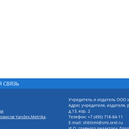
Я СВЯЗЬ
Учредитель и издатель ООО 
Адрес учредителя, издателя, р
зи
д.13, кор. 2
рвисов Yandex.Metrika,
Телефон: +7 (495) 718-84-11
E-mail: shblsmi@smi.orel.ru
И.О. главного редактора Доро