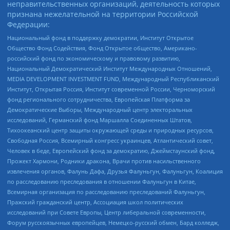
неправительственных организаций, деятельность которых
признана нежелательной на территории Российской
Федерации:
Национальный фонд в поддержку демократии, Институт Открытое
Общество Фонд Содействия, Фонд Открытое общество, Американо-
российский фонд по экономическому и правовому развитию,
Национальный Демократический Институт Международных Отношений,
MEDIA DEVELOPMENT INVESTMENT FUND, Международный Республиканский
Институт, Открытая Россия, Институт современной России, Черноморский
фонд регионального сотрудничества, Европейская Платформа за
Демократические Выборы, Международный центр электоральных
исследований, Германский фонд Маршалла Соединенных Штатов,
Тихоокеанский центр защиты окружающей среды и природных ресурсов,
Свободная Россия, Всемирный конгресс украинцев, Атлантический совет,
Человек в беде, Европейский фонд за демократию, Джеймстаунский фонд,
Прожект Хармони, Родники дракона, Врачи против насильственного
извлечения органов, Фалунь Дафа, Друзья Фалуньгун, Фалуньгун, Коалиция
по расследованию преследования в отношении Фалуньгун в Китае,
Всемирная организация по расследованию преследований Фалуньгун,
Пражский гражданский центр, Ассоциация школ политических
исследований при Совете Европы, Центр либеральной современности,
Форум русскоязычных европейцев, Немецко-русский обмен, Бард колледж,