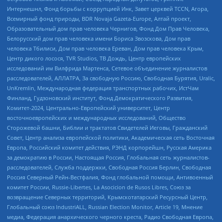
Интернешнл, Фонд борьбы с коррупцией Инк, Завет церквей TCCN, Агора,
Всемирный фонд природы, BDR Novaja Gazeta-Europe, Алтай проект,
Образовательный дом прав человека Чернигов, Фонд Дом Прав Человека,
Белорусский дом прав человека имени Бориса Звозскова, Дом прав
человека Тбилиси, Дом прав человека Ереван, Дом прав человека Крым,
Центр дикого лосося, TVR Studios, ТВ Дождь, Центр европейских
исследований им Вилфрида Мартенса, Сетевое объединение журналистов
расследователей, АЛЛАТРА, За свободную Россию, Свободная Бурятия, Uralic,
UnKremlin, Международная федерация транспортных рабочих, ИстЧам
Финланд, Гудзоновский институт, Фонд Демократического Развития,
Комитет-2024, Центрально-Европейский университет, Центр
восточноевропейских и международных исследований, Общество
Сторожевой башни, Библии и трактатов Свидетелей Иеговы, Гражданский
Совет, Центр анализа европейской политики, Академическая сеть Восточная
Европа, Российский комитет действия, РЭНД корпорейшн, Русская Америка
за демократию в России, Настоящая Россия, Глобальная сеть журналистов-
расследователей, Служба поддержки, Свободная Россия Берлин, Свободная
Россия Северный Рейн-Вестфалия, Фонд глобальной помощи, Антивоенный
комитет России, Russie-Libertes, La Asocicion de Rusos Libres, Союз за
возвращение Северных территорий, Крымскотатарский Ресурсный Центр,
Глобальный союз IndustriALL, Russian Election Monitor, Article 19, Мнение
медиа, Федерация анархического черного креста, Радио Свободная Европа,