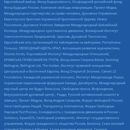
Европейский выбор, Фонд Ходорковского, Оксфордский российский фонд,
Фонд Будущее России, Компания свободы информации, Проект Медиа,
Международное партнерство за права человека, Духовное Управление
Евангельских Христиан Украинской Христианской Церкви, Новое
Поколение, Духовное Учебное Заведение Международный Библейский
Колледж, Международное христианское движение, Всемирный Институт
Саентологических Предприятий, Церковь Духовной Технологии,
Европейская сеть организаций по наблюдению за выборами, Республика
Польша, СВОБОДНЫЙ ИДЕЛЬ-УРАЛ, Ассоциация развития журналистики,
IStories fonds, Королевский Институт Международных Отношений,
КРИМСЬКА ПРАВОЗАХИСНА ГРУПА, Фонд имени Генриха Бёлля, Stichting
Bellingcat, Bellingcat Ltd, The Insider, Институт правовой инициативы
Центральной и Восточной Европы, Фонд Открытой Эстонии, Calvert 22
Foundation, Канадский украинский конгресс, Институт Макдональда-Лорье,
Украинская национальная федерация Канады, Декабристы, Международный
научный центр им Вудро Вильсона, Свободная пресса, Возрождение,
Всеукраинский духовный центр , Риддл, Русский антивоенный комитет в
Швеции, Проект Медуза, Фонд Андрея Сахарова, Форум свободной России,
Лига Свободных Наций, Transparеncy International, Форум Свободных
Народов ПостРоссии, Солидарность с гражданским движением в России –
Solidarus, КрымSOS, Свободный университет, Институт государственного
управления, Форум гражданского общества Россия, Беллона, Союз жителей
островов Тисима и Хабомаи, Съезд народных депутатов, Гринпис