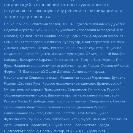
организаций в отношении которых судом принято
вступившее в законную силу решение о ликвидации или
запрете деятельности:
Национал-большевистская партия, ВЕК РА, Рада земли Кубанской Духовно
Родовой Державы Русь, Община Духовного Управления Асгардской Веси
Беловодья, Славянская Община Капища Веды Перуна, Мужская Духовная
Семинария Староверов-Инглингов, Нурджулар, К Богодержавию, Таблиги
Джамаат, Свидетели Иеговы, Русское национальное единство, Национал-
социалистическое общество, Джамаат мувахидов, Объединенный Вилайат
Кабарды, Балкарии и Карачая, Союз славян, Ат-Такфир Валь-Хиджра, Пит
Буль, Национал-социалистическая рабочая партия России, Славянский союз,
Формат-18, Благородный Орден Дьявола, Армия воли народа,
Национальная Социалистическая Инициатива города Череповца, Духовно-
Родовая Держава Русь, Русское национальное единство, Древнерусской
Инглистической церкви Православных Староверов-Инглингов, Русский
общенациональный союз, Движение против нелегальной иммиграции,
Кровь и Честь, О свободе совести и о религиозных объединениях, Омская
организация общественного политического движения Русское
национальное единство, Северное Братство, Клуб Болельщиков
Футбольного Клуба Динамо, Файзрахманисты, Мусульманская религиозная
организация п. Боровский, Община Коренного Русского народа
Щелковского района, Правый сектор, УНА - УНСО, Украинская