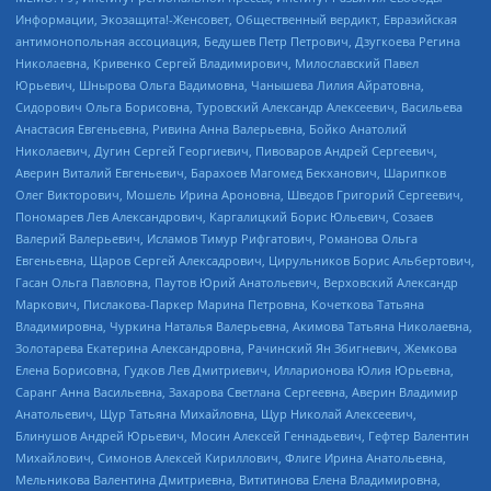
Информации, Экозащита!-Женсовет, Общественный вердикт, Евразийская
антимонопольная ассоциация, Бедушев Петр Петрович, Дзугкоева Регина
Николаевна, Кривенко Сергей Владимирович, Милославский Павел
Юрьевич, Шнырова Ольга Вадимовна, Чанышева Лилия Айратовна,
Сидорович Ольга Борисовна, Туровский Александр Алексеевич, Васильева
Анастасия Евгеньевна, Ривина Анна Валерьевна, Бойко Анатолий
Николаевич, Дугин Сергей Георгиевич, Пивоваров Андрей Сергеевич,
Аверин Виталий Евгеньевич, Барахоев Магомед Бекханович, Шарипков
Олег Викторович, Мошель Ирина Ароновна, Шведов Григорий Сергеевич,
Пономарев Лев Александрович, Каргалицкий Борис Юльевич, Созаев
Валерий Валерьевич, Исламов Тимур Рифгатович, Романова Ольга
Евгеньевна, Щаров Сергей Алексадрович, Цирульников Борис Альбертович,
Гасан Ольга Павловна, Паутов Юрий Анатольевич, Верховский Александр
Маркович, Пислакова-Паркер Марина Петровна, Кочеткова Татьяна
Владимировна, Чуркина Наталья Валерьевна, Акимова Татьяна Николаевна,
Золотарева Екатерина Александровна, Рачинский Ян Збигневич, Жемкова
Елена Борисовна, Гудков Лев Дмитриевич, Илларионова Юлия Юрьевна,
Саранг Анна Васильевна, Захарова Светлана Сергеевна, Аверин Владимир
Анатольевич, Щур Татьяна Михайловна, Щур Николай Алексеевич,
Блинушов Андрей Юрьевич, Мосин Алексей Геннадьевич, Гефтер Валентин
Михайлович, Симонов Алексей Кириллович, Флиге Ирина Анатольевна,
Мельникова Валентина Дмитриевна, Вититинова Елена Владимировна,