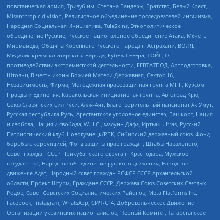
повстанческая армия, Тризуб им. Степана Бандеры, Братство, Белый Крест,
Misanthropic division, Религиозное объединение последователей инглиизма,
Народная Социальная Инициатива, TulaSkins, Этнополитическое
объединение Русские, Русское национальное объединение Атака, Мечеть
Мирмамеда, Община Коренного Русского народа г. Астрахани, ВОЛЯ,
Меджлис крымскотатарского народа, Рубеж Севера, ТОЙС, О
противодействии экстремистской деятельности, РЕВТАТПОД, Артподготовка,
Штольц, В честь иконы Божией Матери Державная, Сектор 16,
Независимость, Фирма, Молодежная правозащитная группа МПГ, Курсом
Правды и Единения, Каракольская инициативная группа, Автоград Крю,
Союз Славянских Сил Руси, Алля-Аят, Благотворительный пансионат Ак Умут,
Русская республика Русь, Арестантское уголовное единство, Башкорт, Нация
и свобода, Нация и свобода, W.H.С., Фалунь Дафа, Иртыш Ultras, Русский
Патриотический клуб-Новокузнецк/РПК, Сибирский державный союз, Фонд
борьбы с коррупцией, Фонд защиты прав граждан, Штабы Навального,
Совет граждан СССР Прикубанского округа г. Краснодара, Мужское
государство, Народное объединение русского движения, Народное
движение Адат, Народный совет граждан РСФСР СССР Архангельской
области, Проект Штурм, Граждане СССР, Держава Союз Советских Светлых
Родов, Совет Советских Социалистических Районов, Meta Platforms Inc,
Facebook, Instagram, WhatsApp, СИЧ-С14, Добровольческое Движение
Организации украинских националистов, Черный Комитет, Татарстанское