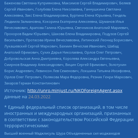
Баженова Светлана Куприяновна, Максимов Сергей Владимирович, Беляев
Сергей Иванович, Голубева Елена Николаевна, Ганнушкина Светлана
Алексеевна, Закс Елена Владимировна, Буртина Елена Юрьевна, Гендель
Людмила Залмановна, Кокорина Екатерина Алексеевна, Шуманов Илья
Вячеславович, Арапова Галина Юрьевна, Свечников Анатолий Мариевич,
Прохоров Вадим Юрьевич, Шахова Елена Владимировна, Подузов Сергей
Васильевич, Протасова Ирина Вячеславовна, Литинский Леонид Борисович,
Лукашевский Сергей Маркович, Бахмин Вячеслав Иванович, Шабад
Анатолий Ефимович, Сухих Дарья Николаевна, Орлов Олег Петрович,
Добровольская Анна Дмитриевна, Королева Александра Евгеньевна,
Смирнов Владимир Александрович, Вицин Сергей Ефимович, Золотухин
Борис Андреевич, Левинсон Лев Семенович, Локшина Татьяна Иосифовна,
Орлов Олег Петрович, Полякова Мара Федоровна, Резник Генри Маркович,
Захаров Герман Константинович
Источник:
http://unro.minjust.ru/NKOForeignAgent.aspx
данные на
24.03.2022
* Единый федеральный список организаций, в том числе
иностранных и международных организаций, признанных
в соответствии с законодательством Российской Федерации
террористическими:
Высший военный Маджлисуль Шура Объединенных сил моджахедов