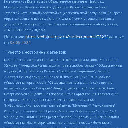
Региональное Всетатарское общественное движение, Невоград,
Молодежное Демократическое Движение Весна, Верховный Совет
Татарской Автономной Советской Социалистической Республики, Конгресс
ойрат-калмыцкого народа, Исполнительный комитет совета народных
депутатов Красноярского края, Этническое национальное объединение,
ЛГБТ, Я.МЫ Сергей Фургал
Источник:
https://minjust.gov.ru/ru/documents/7822/
данные
на
03.05.2024
* Реестр иностранных агентов:
Калининградская региональная общественная организация "Экозащита!-Женсовет", Фонд содействия защите прав и свобод граждан "Общественный вердикт", Фонд "Институт Развития Свободы Информации", Частное учреждение "Информационное агентство МЕМО. РУ", Региональная общественная организация "Общественная комиссия по сохранению наследия академика Сахарова", Фонд поддержки свободы прессы, Санкт-Петербургская общественная правозащитная организация "Гражданский контроль", Межрегиональная общественная организация "Информационно-просветительский центр "Мемориал", Региональный Фонд "Центр Защиты Прав Средств Массовой Информации", с 05.12.2023 Фонд "Центр Защиты Прав Средств массовой информации", Региональная общественная благотворительная организация помощи беженцам и мигрантам "Гражданское содействие", Негосударственное образовательное учреждение дополнительного профессионального образования (повышение квалификации) специалистов "АКАДЕМИЯ ПО ПРАВАМ ЧЕЛОВЕКА", Свердловская региональная общественная организация "Сутяжник", Автономная некоммерческая организация "Центр независимых социологических исследований", Союз общественных объединений "Российский исследовательский центр по правам человека", Региональное общественное учреждение научно-информационный центр "МЕМОРИАЛ", Некоммерческая организация "Фонд защиты гласности", Автономная некоммерческая организация "Институт прав человека", Городская общественная организация "Екатеринбургское общество "МЕМОРИАЛ", Городская общественная организация "Рязанское историко-просветительское и правозащитное общество "Мемориал" (Рязанский Мемориал), Челябинский региональный орган общественной самодеятельности – женское общественное объединение "Женщины Евразии", Челябинский региональный орган общественной самодеятельности "Уральская правозащитная группа", Фонд содействия защите здоровья и социальной справедливости имени Андрея Рылькова, Автономная Некоммерческая Организация "Аналитический Центр Юрия Левады", Автономная некоммерческая организация социальной поддержки населения "Проект Апрель", Региональная общественная организация помощи женщинам и детям, находящимся в кризисной ситуации "Информационно-методический центр "Анна", Фонд содействия развитию массовых коммуникаций и правовому просвещению "Так-так-Так", Фонд содействия устойчивому развитию "Серебряная тайга", Свердловский региональный общественный фонд социальных проектов "Новое время", "Idel.Реалии", Кавказ.Реалии, Крым.Реалии, Телеканал Настоящее Время, Татаро-башкирская служба Радио Свобода (Azatliq Radiosi), Радио Свободная Европа/Радио Свобода (PCE/PC), "Сибирь.Реалии", "Фактограф", Благотворительный фонд помощи осужденным и их семьям, Автономная некоммерческая организация "Институт глобализации и социальных движений", Фонд "В защиту прав заключенных", Частное учреждение "Центр поддержки и содействия развитию средств массовой информации", Пензенский региональный общественный благотворительный фонд "Гражданский союз", "Север.Реалии", Некоммерческая организация Фонд "Правовая инициатива", Общество с ограниченной ответственностью "Радио Свободная Европа/Радио Свобода", Чешское информационное агентство "MEDIUM-ORIENT", Красноярская региональная общественная организация "Мы против СПИДа", Камалягин Денис Николаевич, Маркелов Сергей Евгеньевич, Пономарев Лев Александрович, Савицкая Людмила Алексеевна, Автономная некоммерческая организация "Центр по работе с проблемой насилия "НАСИЛИЮ.НЕТ", Межрегиональный профессиональный союз работников здравоохранения "Альянс врачей", Юридическое лицо, зарегистрированное в Латвийской Республике, SIA "Medusa Project" (регистрационный номер 40103797863, дата регистрации 10.06.2014), Некоммерческая организация "Фонд по борьбе с коррупцией", Автономная некоммерческая организация "Институт права и публичной политики", Баданин Роман Сергеевич, Гликин Максим Александрович, Железнова Мария Михайловна, Лукьянова Юлия Сергеевна, Маетная Елизавета Витальевна, Маняхин Петр Борисович, Чуракова Ольга Владимировна, Ярош Юлия Петровна, Юридическое лицо "The Insider SIA", зарегистрированное в Риге, Латвийская Республика (дата регистрации 26.06.2015), являющееся администратором доменного имени интернет-издания "The Insider SIA", https://theins.ru, Постернак Алексей Евгеньевич, Рубин Михаил Аркадьевич, Анин Роман Александрович, Юридическое лицо Istories fonds, зарегистрированное в Латвийской Республике (регистрационный номер 50008295751, дата регистрации 24.02.2020), Великовский Дмитрий Александрович, Долинина Ирина Николаевна, Мароховская Алеся Алексеевна, Шлейнов Роман Юрьевич, Шмагун Олеся Валентиновна, Общество с ограниченной ответственностью "Альтаир 2021", Общество с ограниченной ответственностью "Вега 2021", Общество с ограниченной ответственностью "Главный редактор 2021", Общество с ограниченной ответственностью "Ромашки монолит", Важенков Артем Валерьевич, Ивановская областная общественная организация "Центр гендерных исследований", Гурман Юрий Альбертович, Медиапроект "ОВД-Инфо", Егоров Владимир Владимирович, Жилинский Владимир Александрович, Общество с ограниченной ответственностью "ЗП", Иванова София Юрьевна, Карезина Инна Павловна, Кильтау Екатерина Викторовна, Петров Алексей Викторович, Пискунов Сергей Евгеньевич, Смирнов Сергей Сергеевич, Тихонов Михаил Сергеевич, Общество с ограниченной ответственностью "ЖУРНАЛИСТ-ИНОСТРАННЫЙ АГЕНТ", Арапова Галина Юрьевна, Вольтская Татьяна Анатольевна, Американская компания "Mason G.E.S. Anonymous Foundation" (США), являющаяся владельцем интернет-издания https://mnews.world/, Компания "Stichting Bellingcat", зарегистрированная в Нидерландах (дата регистрации 11.07.2018), Захаров Андрей Вячеславович, Клепиковская Екатерина Дмитриевна, Общество с ограниченной ответственностью "МЕМО", Перл Роман Александрович, Симонов Евгений Алексеевич, Соловьева Елена Анатольевна, Сотников Даниил Владимирович, Сурначева Елизавета Дмитриевна, Автономная некоммерческая организация по защите прав человека и информированию населения "Якутия – Наше Мнение", Общество с ограниченной ответственностью "Москоу диджитал медиа", с 26.01.2023 Общество с ограниченной ответственностью "Чайка Белые сады", Ветошкина Валерия Валерьевна, Заговора Максим Александрович, Межрегиональное общественное движение "Российская ЛГБТ - сеть", Оленичев Максим Владимирович, Павлов Иван Юрьевич, Скворцова Елена Сергеевна, Общество с ограниченной ответственностью "Как бы инагент", Кочетков Игорь Викторович, Общество с ограниченной ответственностью "Честные выборы", Еланчик Олег Александрович, Общество с ограниченной ответственностью "Нобелевский призыв", Гималова Регина Эмилевна, Григорьев Андрей Валерьевич, Григорьева Алина Александровна, Ассоциация по содействию защите прав призывников, альтернативнослужащих и военнослужащих "Правозащитная группа "Гражданин.Армия.Право", Хисамова Регина Фаритовна, Автономная некоммерческая организация по реализации социально-правовых программ "Лилит", Дальневосточное общественное движение "Маяк", Санкт-Петербургская ЛГБТ-инициативная группа "Выход", Инициативная группа ЛГБТ+ "Реверс", Алексеев Андрей Викторович, Бекбулатова Таисия Львовна, Беляев Иван Михайлович, Владыкина Елена Сергеевна, Гельман Марат Александрович, Никульшина Вероника Юрьевна, Толоконникова Надежда Андреевна, Шендерович Виктор Анатольевич, Общество с ограниченной ответственностью "Данное сообщение", Общество с ограниченной ответственностью Издательский дом "Новая глава", Айнбиндер Александра Александровна, Московский комьюнити-центр для ЛГБТ+инициатив, Благотворительный фонд развития филантропии, Deutsche Welle (Германия, Kurt-Schumacher-Strasse 3, 53113 Bonn), Борзунова Мария Михайловна, Воробьев Виктор Викторович, Голубева Анна Львовна, Константинова Алла Михайловна, Малкова Ирина Владимировна, Мурадов Мурад Абдулгалимович, Осетинская Елизавета Николаевна, Понасенков Евгений Николаевич, Ганапольский Матвей Юрьевич, Киселев Евгений Алексеевич, Борухович Ирина Григорьевна, Дремин Иван Тимофеевич, Дубровский Дмитрий Викторович, Красноярская региональная общественная организация поддержки и развития альтернативных образовательных технологий и межкультурных коммуникаций "ИНТЕРРА", Маяковская Екатерина Алексеевна, Фейгин Марк Захарович, Филимонов Андрей Викторович, Дзугкоева Регина Николаевна, Доброхотов Роман Александрович, Дудь Юрий Александрович, Елкин Сергей Владимирович, Кругликов Кирилл Игоревич, Сабунаева Мария Леонидовна, Семенов Алексей Владимирович, Шаинян Карен Багратович, Шульман Екатерина Михайловна, Асафьев Артур Валерьевич, Вахштайн Виктор Семенович, Венедиктов Алексей Алексеевич, Лушникова Екатерина Евгеньевна, Волков Леонид Михайлович, Невзоров Александр Глебович, Пархоменко Сергей Борисович, Сироткин Ярослав Николаевич, Кара-Мурза Владимир Владимирович, Баранова Наталья Владимировна, Гозман Леонид Яковлевич, Кагарлицкий Борис Юльевич, Климарев Михаил Валерьевич, Милов Владимир Станиславович, Автономная некоммерческая организация Краснодарский центр современного искусства "Типография", Моргенштерн Алишер Тагирович, Соболь Любовь Эдуардовна, Общество с ограниченной ответственностью "ЛИЗА НОРМ", Каспаров Гарри Кимович, Ходорковский Михаил Борисович, Общество с ограниченной ответственностью "Апрельские тезисы", Данилович Ирина Брониславовна, Кашин Олег Владимирович, Петров Николай Владимирович, Пивоваров Алексей Владимирович, Соколов Михаил Владимирович, Цветкова Юлия Владимировна, Чичваркин Евгений Александрович, Комитет против пыток/Команда против пыток, Общество с ограниченной ответственностью "Первый научный", Общество с ограниченной ответственностью "Вертолет и ко", Белоцерковская Вероника Борисовна, Кац Максим Евгеньевич, Лазарева Татьяна Юрьевна, Шаведдинов Руслан Табризович, Яшин Илья Валерьевич, Общество с ограниченной ответственностью "Иноагент ААВ", Алешковский Дмитрий Петрович, Альбац Евгения Марковна, Быков Дмитрий Львович, Галямина Юлия Евгеньевна, Лойко Сергей Леонидович, Мартынов Кирилл Константинович, Медведев Сергей Александрович, Крашенинников Федор Геннадиевич, Гордеева Катерина Вл