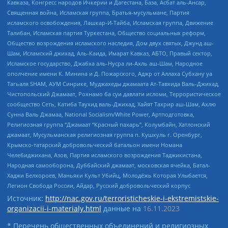
Кавказа, Конгресс народов Ичкерии и Дагестана, База, Асбат аль-Ансар,
Священная война, Исламская группа, Братья-мусульмане, Партия
исламского освобождения, Лашкар-И-Тайба, Исламская группа, Движение
Талибан, Исламская партия Туркестана, Общество социальных реформ,
Общество возрождения исламского наследия, Дом двух святых, Джунд аш-
Шам, Исламский джихад, Аль-Каида, Имарат Кавказ, АБТО, Правый сектор,
Исламское государство, Джабха аль-Нусра ли-Ахль аш-Шам, Народное
ополчение имени К. Минина и Д. Пожарского, Аджр от Аллаха Субхану уа
Тагьаля SHAM, АУМ Синрике, Муджахеды джамаата Ат-Тавхида Валь-Джихад,
Чистопольский Джамаат, Рохнамо ба суи давлати исломи, Террористическое
сообщество Сеть, Катиба Таухид валь-Джихад, Хайят Тахрир аш-Шам, Ахлю
Сунна Валь Джамаа, National Socialism/White Power, Артподготовка,
Религиозная группа “Джамаат “Красный пахарь”, Колумбайн, Хатлонский
джамаат, Мусульманская религиозная группа п. Кушкуль г. Оренбург,
Крымско-татарский добровольческий батальон имени Номана
Челебиджихана, Азов, Партия исламского возрождения Таджикистана,
Народная самооборона, Дуббайский джамаат, московская ячейка, Батал-
Хаджи Белхороев, Маньяки Культ Убийц, Молодёжь Которая Улыбается,
Легион Свобода России, Айдар, Русский добровольческий корпус
Источник:
http://nac.gov.ru/terroristicheskie-i-ekstremistskie-
organizacii-i-materialy.html
данные на
16.11.2023
* Перечень общественных объединений и религиозных