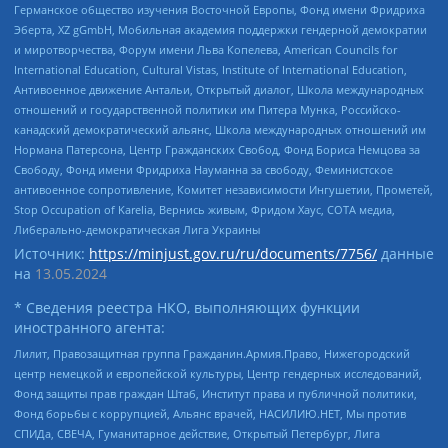
Германское общество изучения Восточной Европы, Фонд имени Фридриха
Эберта, XZ gGmbH, Мобильная академия поддержки гендерной демократии
и миротворчества, Форум имени Льва Копелева, American Councils for
International Education, Cultural Vistas, Institute of International Education,
Антивоенное движение Антальи, Открытый диалог, Школа международных
отношений и государственной политики им Питера Мунка, Российско-
канадский демократический альянс, Школа международных отношений им
Нормана Патерсона, Центр Гражданских Свобод, Фонд Бориса Немцова за
Свободу, Фонд имени Фридриха Науманна за свободу, Феминистское
антивоенное сопротивление, Комитет независимости Ингушетии, Прометей,
Stop Occupation of Karelia, Вернись живым, Фридом Хаус, СОТА медиа,
Либерально-демократическая Лига Украины
Источник:
https://minjust.gov.ru/ru/documents/7756/
данные
на
13.05.2024
* Сведения реестра НКО, выполняющих функции
иностранного агента:
Лилит, Правозащитная группа Гражданин.Армия.Право, Нижегородский
центр немецкой и европейской культуры, Центр гендерных исследований,
Фонд защиты прав граждан Штаб, Институт права и публичной политики,
Фонд борьбы с коррупцией, Альянс врачей, НАСИЛИЮ.НЕТ, Мы против
СПИДа, СВЕЧА, Гуманитарное действие, Открытый Петербург, Лига