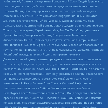
Избирателей, Правовая инициатива, Гражданский Союз, Хасдей Ерушалаим,
Центр поддержки и содействия развитию средств массовой информации,
Горячая Линия, В защиту прав заключенных, Институт глобализации и
социальных движений, Центр социально-информационных инициатив
Действие, Благотворительный фонд охраны здоровья и защиты прав
граждан, Благотворительный фонд помощи осужденным и их семьям, Фонд
Тольятти, Новое время, Серебряная тайга, Так-Так-Так, Сова, центр Анна,
Проект Апрель, Самарская губерния, Эра здоровья, Мемориал,
Аналитический Центр Юрия Левады, Издательство Парк Гагарина, Фонд
имени Андрея Рылькова, Сфера, Центр СИБАЛЬТ, Уральская правозащитная
группа, Женщины Евразии, Институт прав человека, Фонд защиты гласности,
Российский исследовательский центр по правам человека,
Дальневосточный центр развития гражданских инициатив и социального
партнерства, Гражданское действие, Центр независимых социологических
исследований, Сутяжник, АКАДЕМИЯ ПО ПРАВАМ ЧЕЛОВЕКА, Центр развития
некоммерческих организаций, Частное учреждение в Калининграде Совета
Министров северных стран, Гражданское содействие, Трансперенси
Интернешнл-Р, Центр Защиты Прав Средств Массовой Информации,
Институт развития прессы - Сибирь, Частное учреждение в Санкт-
Петербурге Совета Министров Северных Стран, Фонд поддержки свободы
прессы, Гражданский контроль, Человек и Закон, Общественная комиссия
по сохранению наследия академика Сахарова, Информационное агентство
МЕМО. РУ, Институт региональной прессы, Институт Развития Свободы