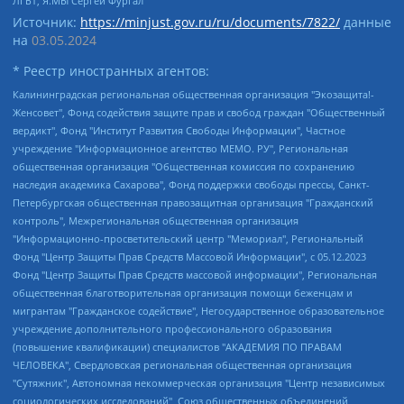
ЛГБТ, Я.МЫ Сергей Фургал
Источник:
https://minjust.gov.ru/ru/documents/7822/
данные
на
03.05.2024
* Реестр иностранных агентов:
Калининградская региональная общественная организация "Экозащита!-Женсовет", Фонд содействия защите прав и свобод граждан "Общественный вердикт", Фонд "Институт Развития Свободы Информации", Частное учреждение "Информационное агентство МЕМО. РУ", Региональная общественная организация "Общественная комиссия по сохранению наследия академика Сахарова", Фонд поддержки свободы прессы, Санкт-Петербургская общественная правозащитная организация "Гражданский контроль", Межрегиональная общественная организация "Информационно-просветительский центр "Мемориал", Региональный Фонд "Центр Защиты Прав Средств Массовой Информации", с 05.12.2023 Фонд "Центр Защиты Прав Средств массовой информации", Региональная общественная благотворительная организация помощи беженцам и мигрантам "Гражданское содействие", Негосударственное образовательное учреждение дополнительного профессионального образования (повышение квалификации) специалистов "АКАДЕМИЯ ПО ПРАВАМ ЧЕЛОВЕКА", Свердловская региональная общественная организация "Сутяжник", Автономная некоммерческая организация "Центр независимых социологических исследований", Союз общественных объединений "Российский исследовательский центр по правам человека", Региональное общественное учреждение научно-информационный центр "МЕМОРИАЛ", Некоммерческая организация "Фонд защиты гласности", Автономная некоммерческая организация "Институт прав человека", Городская общественная организация "Екатеринбургское общество "МЕМОРИАЛ", Городская общественная организация "Рязанское историко-просветительское и правозащитное общество "Мемориал" (Рязанский Мемориал), Челябинский региональный орган общественной самодеятельности – женское общественное объединение "Женщины Евразии", Челябинский региональный орган общественной самодеятельности "Уральская правозащитная группа", Фонд содействия защите здоровья и социальной справедливости имени Андрея Рылькова, Автономная Некоммерческая Организация "Аналитический Центр Юрия Левады", Автономная некоммерческая организация социальной поддержки населения "Проект Апрель", Региональная общественная организация помощи женщинам и детям, находящимся в кризисной ситуации "Информационно-методический центр "Анна", Фонд содействия развитию массовых коммуникаций и правовому просвещению "Так-так-Так", Фонд содействия устойчивому развитию "Серебряная тайга", Свердловский региональный общественный фонд социальных проектов "Новое время", "Idel.Реалии", Кавказ.Реалии, Крым.Реалии, Телеканал Настоящее Время, Татаро-башкирская служба Радио Свобода (Azatliq Radiosi), Радио Свободная Европа/Радио Свобода (PCE/PC), "Сибирь.Реалии", "Фактограф", Благотворительный фонд помощи осужденным и их семьям, Автономная некоммерческая организация "Институт глобализации и социальных движений", Фонд "В защиту прав заключенных", Частное учреждение "Центр поддержки и содействия развитию средств массовой информации", Пензенский региональный общественный благотворительный фонд "Гражданский союз", "Север.Реалии", Некоммерческая организация Фонд "Правовая инициатива", Общество с ограниченной ответственностью "Радио Свободная Европа/Радио Свобода", Чешское информационное агентство "MEDIUM-ORIENT", Красноярская региональная общественная организация "Мы против СПИДа", Камалягин Денис Николаевич, Маркелов Сергей Евгеньевич, Пономарев Лев Александрович, Савицкая Людмила Алексеевна, Автономная некоммерческая организация "Центр по работе с проблемой насилия "НАСИЛИЮ.НЕТ", Межрегиональный профессиональный союз работников здравоохранения "Альянс врачей", Юридическое лицо, зарегистрированное в Латвийской Республике, SIA "Medusa Project" (регистрационный номер 40103797863, дата регистрации 10.06.2014), Некоммерческая организация "Фонд по борьбе с коррупцией", Автономная некоммерческая организация "Институт права и публичной политики", Баданин Роман Сергеевич, Гликин Максим Александрович, Железнова Мария Михайловна, Лукьянова Юлия Сергеевна, Маетная Елизавета Витальевна, Маняхин Петр Борисович, Чуракова Ольга Владимировна, Ярош Юлия Петровна, Юридическое лицо "The Insider SIA", зарегистрированное в Риге, Латвийская Республика (дата регистрации 26.06.2015), являющееся администратором доменного имени интернет-издания "The Insider SIA", https://theins.ru, Постернак Алексей Евгеньевич, Рубин Михаил Аркадьевич, Анин Роман Александрович, Юридическое лицо Istories fonds, зарегистрированное в Латвийской Республике (регистрационный номер 50008295751, дата регистрации 24.02.2020), Великовский Дмитрий Александрович, Долинина Ирина Николаевна, Мароховская Алеся Алексеевна, Шлейнов Роман Юрьевич, Шмагун Олеся Валентиновна, Общество с ограниченной ответственностью "Альтаир 2021", Общество с ограниченной ответственностью "Вега 2021", Общество с ограниченной ответственностью "Главный редактор 2021", Общество с ограниченной ответственностью "Ромашки монолит", Важенков Артем Валерьевич, Ивановская областная общественная организация "Центр гендерных исследований", Гурман Юрий Альбертович, Медиапроект "ОВД-Инфо", Егоров Владимир Владимирович, Жилинский Владимир Александрович, Общество с ограниченной ответственностью "ЗП", Иванова София Юрьевна, Карезина Инна Павловна, Кильтау Екатерина Викторовна, Петров Алексей Викторович, Пискунов Сергей Евгеньевич, Смирнов Сергей Сергеевич, Тихонов Михаил Сергеевич, Общество с ограниченной ответственностью "ЖУРНАЛИСТ-ИНОСТРАННЫЙ АГЕНТ", Арапова Галина Юрьевна, Вольтская Татьяна Анатольевна, Американская компания "Mason G.E.S. Anonymous Foundation" (США), являющаяся владельцем интернет-издания https://mnews.world/, Компания "Stichting Bellingcat", зарегистрированная в Нидерландах (дата регистрации 11.07.2018), Захаров Андрей Вячеславович, Клепиковская Екатерина Дмитриевна, Общество с ограниченной ответственностью "МЕМО", Перл Роман Александрович, Симонов Евгений Алексеевич, Соловьева Елена Анатольевна, Сотников Даниил Владимирович, Сурначева Елизавета Дмитриевна, Автономная некоммерческая организация по защите прав человека и информированию населения "Якутия – Наше Мнение", Общество с ограниченной ответственностью "Москоу диджитал медиа", с 26.01.2023 Общество с ограниченной ответственностью "Чайка Белые сады", Ветошкина Валерия Валерьевна, Заговора Максим Александрович, Межрегиональное общественное движение "Российская ЛГБТ - сеть", Оленичев Максим Владимирович, Павлов Иван Юрьевич, Скворцова Елена Сергеевна, Общество с ограниченной ответственностью "Как бы инагент", Кочетков Игорь Викторович, Общество с ограниченной ответственностью "Честные выборы", Еланчик Олег Александрович, Общество с ограниченной ответственностью "Нобелевский призыв", Гималова Регина Эмилевна, Григорьев Андрей Валерьевич, Григорьева Алина Александровна, Ассоциация по содействию защите прав призывников, альтернативнослужащих и военнослужащих "Правозащитная группа "Гражданин.Армия.Право", Хисамова Регина Фаритовна, Автономная некоммерческая организация по реализации социально-правовых программ "Лилит", Дальневосточное общественное движение "Маяк", Санкт-Петербургская ЛГБТ-инициативная группа "Выход", Инициативная группа ЛГБТ+ "Реверс", Алексеев Андрей Викторович, Бекбулатова Таисия Львовна, Беляев Иван Михайлович, Владыкина Елена Сергеевна, Гельман Марат Александрович, Никульшина Вероника Юрьевна, Толоконникова Надежда Андреевна, Шендерович Виктор Анатольевич, Общество с ограниченной ответственностью "Данное сообщение", Общество с ограниченной ответственностью Издательский дом "Новая глава", Айнбиндер Александра Александровна, Московский комьюнити-центр для ЛГБТ+инициатив, Благотворительный фонд развития филантропии, Deutsche Welle (Германия, Kurt-Schumacher-Strasse 3, 53113 Bonn), Борзунова Мария Михайловна, Воробьев Виктор Викторович, Голубева Анна Львовна, Константинова Алла Михайловна, Малкова Ирина Владимировна, Мурадов Мурад Абдулгалимович, Осетинская Елизавета Николаевна, Понасенков Евгений Николаевич, Ганапольский Матвей Юрьевич, Киселев Евгений Алексеевич, Борухович Ирина Григорьевна, Дремин Иван Тимофеевич, Дубровский Дмитрий Викторович, Красноярская региональная общественная организация поддержки и развития альтернативных образовательных технологий и межкультурных коммуникаций "ИНТЕРРА", Маяковская Екатерина Алексеевна, Фейгин Марк Захарович, Филимонов Андрей Викторович, Дзугкоева Регина Николаевна, Доброхотов Роман Александрович, Дудь Юрий Александрович, Елкин Сергей Владимирович, Кругликов Кирилл Игоревич, Сабунаева Мария Леонидовна, Семенов Алексей Владимирович, Шаинян Карен Багратович, Шульман Екатерина Михайловна, Асафьев Артур Валерьевич, Вахштайн Виктор Семенович, Венедиктов Алексей Алексеевич, Лушникова Екатерина Евгеньевна, Волков Леонид Михайлович, Невзоров Александр Глебович, Пархоменко Сергей Борисович, Сироткин Ярослав Николаевич, Кара-Мурза Владимир Владимирович, Баранова Наталья Владимировна, Гозман Леонид Яковлевич, Кагарлицкий Борис Юльевич, Климарев Михаил Валерьевич, Милов Владимир Станиславович, Автономная некоммерческая организация Краснодарский центр современного искусства "Типография", Моргенштерн Алишер Тагирович, Соболь Любовь Эдуардовна, Общество с ограниченной ответственностью "ЛИЗА НОРМ", Каспаров Гарри Кимович, Ходорковский Михаил Борисович, Общество с ограниченной ответственностью "Апрельские тезисы", Данилович Ирина Брониславовна, Кашин Олег Владимирович, Петров Николай Владимирович, Пивоваров Алексей Владимирович, Соколов Михаил Владимирович, Цветкова Юлия Владимировна, Чичваркин Евгений Александрович, Комитет против пыток/Команда против пыток, Общество с ограниченной ответственностью "Первый научный", Общество с ограниченной ответственностью "Вертолет и ко", Белоцерковская Вероника Борисовна, Кац Максим Евгеньевич, Лазарева Татьяна Юрьевна, Шаведдинов Руслан Табризович, Яшин Илья Валерьевич, Общество с ограниченной ответственностью "Иноагент ААВ", Алешковский Дмитрий Петрович, Альбац Евгения Марковна, Быков Дмитрий Львович, Галямина Юлия Евгеньевна, Лойко Сергей Леонидович, Мартынов Кирилл Константинович, Медведев Сергей Александрович, Крашенинников Федор Геннадиевич, Гордеева Катерина Вл