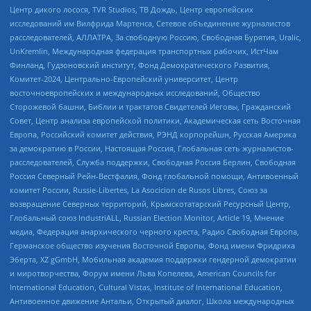
Центр дикого лосося, TVR Studios, ТВ Дождь, Центр европейских
исследований им Вилфрида Мартенса, Сетевое объединение журналистов
расследователей, АЛЛАТРА, За свободную Россию, Свободная Бурятия, Uralic,
UnKremlin, Международная федерация транспортных рабочих, ИстЧам
Финланд, Гудзоновский институт, Фонд Демократического Развития,
Комитет-2024, Центрально-Европейский университет, Центр
восточноевропейских и международных исследований, Общество
Сторожевой башни, Библии и трактатов Свидетелей Иеговы, Гражданский
Совет, Центр анализа европейской политики, Академическая сеть Восточная
Европа, Российский комитет действия, РЭНД корпорейшн, Русская Америка
за демократию в России, Настоящая Россия, Глобальная сеть журналистов-
расследователей, Служба поддержки, Свободная Россия Берлин, Свободная
Россия Северный Рейн-Вестфалия, Фонд глобальной помощи, Антивоенный
комитет России, Russie-Libertes, La Asocicion de Rusos Libres, Союз за
возвращение Северных территорий, Крымскотатарский Ресурсный Центр,
Глобальный союз IndustriALL, Russian Election Monitor, Article 19, Мнение
медиа, Федерация анархического черного креста, Радио Свободная Европа,
Германское общество изучения Восточной Европы, Фонд имени Фридриха
Эберта, XZ gGmbH, Мобильная академия поддержки гендерной демократии
и миротворчества, Форум имени Льва Копелева, American Councils for
International Education, Cultural Vistas, Institute of International Education,
Антивоенное движение Антальи, Открытый диалог, Школа международных