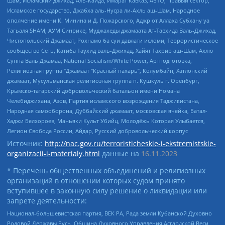
Шам, Исламский джихад, Аль-Каида, Имарат Кавказ, АБТО, Правый сектор,
Исламское государство, Джабха аль-Нусра ли-Ахль аш-Шам, Народное
ополчение имени К. Минина и Д. Пожарского, Аджр от Аллаха Субхану уа
Тагьаля SHAM, АУМ Синрике, Муджахеды джамаата Ат-Тавхида Валь-Джихад,
Чистопольский Джамаат, Рохнамо ба суи давлати исломи, Террористическое
сообщество Сеть, Катиба Таухид валь-Джихад, Хайят Тахрир аш-Шам, Ахлю
Сунна Валь Джамаа, National Socialism/White Power, Артподготовка,
Религиозная группа “Джамаат “Красный пахарь”, Колумбайн, Хатлонский
джамаат, Мусульманская религиозная группа п. Кушкуль г. Оренбург,
Крымско-татарский добровольческий батальон имени Номана
Челебиджихана, Азов, Партия исламского возрождения Таджикистана,
Народная самооборона, Дуббайский джамаат, московская ячейка, Батал-
Хаджи Белхороев, Маньяки Культ Убийц, Молодёжь Которая Улыбается,
Легион Свобода России, Айдар, Русский добровольческий корпус
Источник:
http://nac.gov.ru/terroristicheskie-i-ekstremistskie-
organizacii-i-materialy.html
данные на
16.11.2023
* Перечень общественных объединений и религиозных
организаций в отношении которых судом принято
вступившее в законную силу решение о ликвидации или
запрете деятельности:
Национал-большевистская партия, ВЕК РА, Рада земли Кубанской Духовно
Родовой Державы Русь, Община Духовного Управления Асгардской Веси