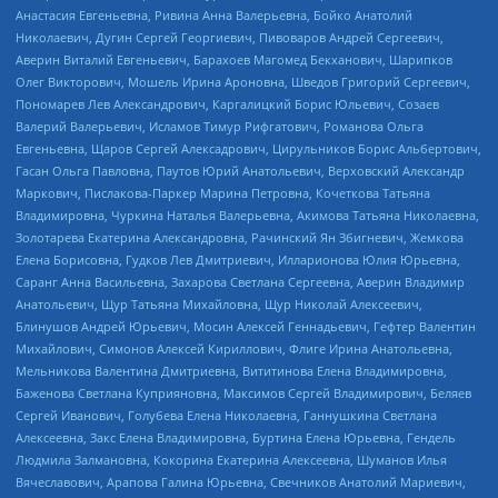
Анастасия Евгеньевна, Ривина Анна Валерьевна, Бойко Анатолий
Николаевич, Дугин Сергей Георгиевич, Пивоваров Андрей Сергеевич,
Аверин Виталий Евгеньевич, Барахоев Магомед Бекханович, Шарипков
Олег Викторович, Мошель Ирина Ароновна, Шведов Григорий Сергеевич,
Пономарев Лев Александрович, Каргалицкий Борис Юльевич, Созаев
Валерий Валерьевич, Исламов Тимур Рифгатович, Романова Ольга
Евгеньевна, Щаров Сергей Алексадрович, Цирульников Борис Альбертович,
Гасан Ольга Павловна, Паутов Юрий Анатольевич, Верховский Александр
Маркович, Пислакова-Паркер Марина Петровна, Кочеткова Татьяна
Владимировна, Чуркина Наталья Валерьевна, Акимова Татьяна Николаевна,
Золотарева Екатерина Александровна, Рачинский Ян Збигневич, Жемкова
Елена Борисовна, Гудков Лев Дмитриевич, Илларионова Юлия Юрьевна,
Саранг Анна Васильевна, Захарова Светлана Сергеевна, Аверин Владимир
Анатольевич, Щур Татьяна Михайловна, Щур Николай Алексеевич,
Блинушов Андрей Юрьевич, Мосин Алексей Геннадьевич, Гефтер Валентин
Михайлович, Симонов Алексей Кириллович, Флиге Ирина Анатольевна,
Мельникова Валентина Дмитриевна, Вититинова Елена Владимировна,
Баженова Светлана Куприяновна, Максимов Сергей Владимирович, Беляев
Сергей Иванович, Голубева Елена Николаевна, Ганнушкина Светлана
Алексеевна, Закс Елена Владимировна, Буртина Елена Юрьевна, Гендель
Людмила Залмановна, Кокорина Екатерина Алексеевна, Шуманов Илья
Вячеславович, Арапова Галина Юрьевна, Свечников Анатолий Мариевич,