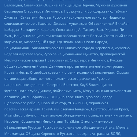
Беловодья, Славянская Община Капища Веды Перуна, Мужская Духовная
Семинария Староверов-Инглингов, Нурджулар, К Богодержавию, Таблиги
Джамаат, Свидетели Иеговы, Русское национальное единство, Национал-
социалистическое общество, Джамаат мувахидов, Объединенный Вилайат
Кабарды, Балкарии и Карачая, Союз славян, Ат-Такфир Валь-Хиджра, Пит
Буль, Национал-социалистическая рабочая партия России, Славянский союз,
Формат-18, Благородный Орден Дьявола, Армия воли народа,
Национальная Социалистическая Инициатива города Череповца, Духовно-
Родовая Держава Русь, Русское национальное единство, Древнерусской
Инглистической церкви Православных Староверов-Инглингов, Русский
общенациональный союз, Движение против нелегальной иммиграции,
Кровь и Честь, О свободе совести и о религиозных объединениях, Омская
организация общественного политического движения Русское
национальное единство, Северное Братство, Клуб Болельщиков
Футбольного Клуба Динамо, Файзрахманисты, Мусульманская религиозная
организация п. Боровский, Община Коренного Русского народа
Щелковского района, Правый сектор, УНА - УНСО, Украинская
повстанческая армия, Тризуб им. Степана Бандеры, Братство, Белый Крест,
Misanthropic division, Религиозное объединение последователей инглиизма,
Народная Социальная Инициатива, TulaSkins, Этнополитическое
объединение Русские, Русское национальное объединение Атака, Мечеть
Мирмамеда, Община Коренного Русского народа г. Астрахани, ВОЛЯ,