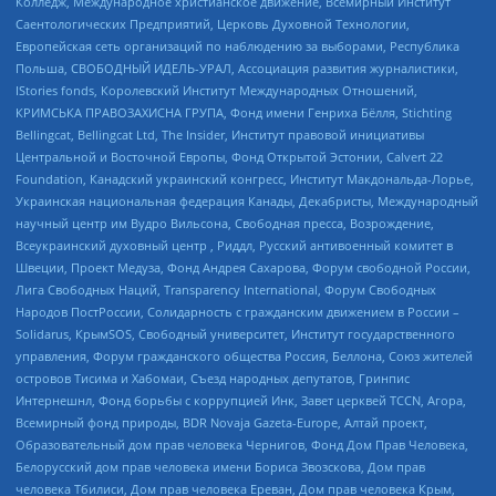
Колледж, Международное христианское движение, Всемирный Институт
Саентологических Предприятий, Церковь Духовной Технологии,
Европейская сеть организаций по наблюдению за выборами, Республика
Польша, СВОБОДНЫЙ ИДЕЛЬ-УРАЛ, Ассоциация развития журналистики,
IStories fonds, Королевский Институт Международных Отношений,
КРИМСЬКА ПРАВОЗАХИСНА ГРУПА, Фонд имени Генриха Бёлля, Stichting
Bellingcat, Bellingcat Ltd, The Insider, Институт правовой инициативы
Центральной и Восточной Европы, Фонд Открытой Эстонии, Calvert 22
Foundation, Канадский украинский конгресс, Институт Макдональда-Лорье,
Украинская национальная федерация Канады, Декабристы, Международный
научный центр им Вудро Вильсона, Свободная пресса, Возрождение,
Всеукраинский духовный центр , Риддл, Русский антивоенный комитет в
Швеции, Проект Медуза, Фонд Андрея Сахарова, Форум свободной России,
Лига Свободных Наций, Transparеncy International, Форум Свободных
Народов ПостРоссии, Солидарность с гражданским движением в России –
Solidarus, КрымSOS, Свободный университет, Институт государственного
управления, Форум гражданского общества Россия, Беллона, Союз жителей
островов Тисима и Хабомаи, Съезд народных депутатов, Гринпис
Интернешнл, Фонд борьбы с коррупцией Инк, Завет церквей TCCN, Агора,
Всемирный фонд природы, BDR Novaja Gazeta-Europe, Алтай проект,
Образовательный дом прав человека Чернигов, Фонд Дом Прав Человека,
Белорусский дом прав человека имени Бориса Звозскова, Дом прав
человека Тбилиси, Дом прав человека Ереван, Дом прав человека Крым,