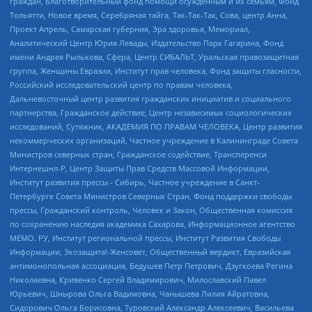
граждан, Благотворительный фонд помощи осужденным и их семьям, Фонд
Тольятти, Новое время, Серебряная тайга, Так-Так-Так, Сова, центр Анна,
Проект Апрель, Самарская губерния, Эра здоровья, Мемориал,
Аналитический Центр Юрия Левады, Издательство Парк Гагарина, Фонд
имени Андрея Рылькова, Сфера, Центр СИБАЛЬТ, Уральская правозащитная
группа, Женщины Евразии, Институт прав человека, Фонд защиты гласности,
Российский исследовательский центр по правам человека,
Дальневосточный центр развития гражданских инициатив и социального
партнерства, Гражданское действие, Центр независимых социологических
исследований, Сутяжник, АКАДЕМИЯ ПО ПРАВАМ ЧЕЛОВЕКА, Центр развития
некоммерческих организаций, Частное учреждение в Калининграде Совета
Министров северных стран, Гражданское содействие, Трансперенси
Интернешнл-Р, Центр Защиты Прав Средств Массовой Информации,
Институт развития прессы - Сибирь, Частное учреждение в Санкт-
Петербурге Совета Министров Северных Стран, Фонд поддержки свободы
прессы, Гражданский контроль, Человек и Закон, Общественная комиссия
по сохранению наследия академика Сахарова, Информационное агентство
МЕМО. РУ, Институт региональной прессы, Институт Развития Свободы
Информации, Экозащита!-Женсовет, Общественный вердикт, Евразийская
антимонопольная ассоциация, Бедушев Петр Петрович, Дзугкоева Регина
Николаевна, Кривенко Сергей Владимирович, Милославский Павел
Юрьевич, Шнырова Ольга Вадимовна, Чанышева Лилия Айратовна,
Сидорович Ольга Борисовна, Туровский Александр Алексеевич, Васильева