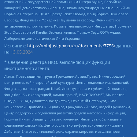
отношений и государственной политики им Питера Мунка, Российско-
канадский демократический альянс, Школа международных отношений им
Нормана Патерсона, Центр Гражданских Свобод, Фонд Бориса Немцова за
Свободу, Фонд имени Фридриха Науманна за свободу, Феминистское
антивоенное сопротивление, Комитет независимости Ингушетии, Прометей,
Stop Occupation of Karelia, Вернись живым, Фридом Хаус, СОТА медиа,
Либерально-демократическая Лига Украины
Источник:
https://minjust.gov.ru/ru/documents/7756/
данные
на
13.05.2024
* Сведения реестра НКО, выполняющих функции
иностранного агента:
Лилит, Правозащитная группа Гражданин.Армия.Право, Нижегородский
центр немецкой и европейской культуры, Центр гендерных исследований,
Фонд защиты прав граждан Штаб, Институт права и публичной политики,
Фонд борьбы с коррупцией, Альянс врачей, НАСИЛИЮ.НЕТ, Мы против
СПИДа, СВЕЧА, Гуманитарное действие, Открытый Петербург, Лига
Избирателей, Правовая инициатива, Гражданский Союз, Хасдей Ерушалаим,
Центр поддержки и содействия развитию средств массовой информации,
Горячая Линия, В защиту прав заключенных, Институт глобализации и
социальных движений, Центр социально-информационных инициатив
Действие, Благотворительный фонд охраны здоровья и защиты прав