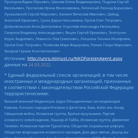
Прохоров Вадим Юрьевич, Шахова Елена Владимировна, Подузов Сергей
Васильевич, Протасова Ирина Вячеславовна, Литинский Леонид Борисович,
Лукашевский Сергей Маркович, Бахмин Вячеслав Иванович, Шабад
Анатолий Ефимович, Сухих Дарья Николаевна, Орлов Олег Петрович,
Добровольская Анна Дмитриевна, Королева Александра Евгеньевна,
Смирнов Владимир Александрович, Вицин Сергей Ефимович, Золотухин
Борис Андреевич, Левинсон Лев Семенович, Локшина Татьяна Иосифовна,
Орлов Олег Петрович, Полякова Мара Федоровна, Резник Генри Маркович,
Захаров Герман Константинович
Источник:
http://unro.minjust.ru/NKOForeignAgent.aspx
данные на
24.03.2022
* Единый федеральный список организаций, в том числе
иностранных и международных организаций, признанных
в соответствии с законодательством Российской Федерации
террористическими:
Высший военный Маджлисуль Шура Объединенных сил моджахедов
Кавказа, Конгресс народов Ичкерии и Дагестана, База, Асбат аль-Ансар,
Священная война, Исламская группа, Братья-мусульмане, Партия
исламского освобождения, Лашкар-И-Тайба, Исламская группа, Движение
Талибан, Исламская партия Туркестана, Общество социальных реформ,
Общество возрождения исламского наследия, Дом двух святых, Джунд аш-