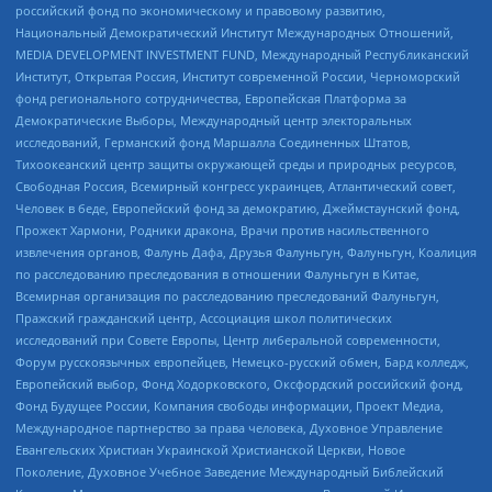
российский фонд по экономическому и правовому развитию,
Национальный Демократический Институт Международных Отношений,
MEDIA DEVELOPMENT INVESTMENT FUND, Международный Республиканский
Институт, Открытая Россия, Институт современной России, Черноморский
фонд регионального сотрудничества, Европейская Платформа за
Демократические Выборы, Международный центр электоральных
исследований, Германский фонд Маршалла Соединенных Штатов,
Тихоокеанский центр защиты окружающей среды и природных ресурсов,
Свободная Россия, Всемирный конгресс украинцев, Атлантический совет,
Человек в беде, Европейский фонд за демократию, Джеймстаунский фонд,
Прожект Хармони, Родники дракона, Врачи против насильственного
извлечения органов, Фалунь Дафа, Друзья Фалуньгун, Фалуньгун, Коалиция
по расследованию преследования в отношении Фалуньгун в Китае,
Всемирная организация по расследованию преследований Фалуньгун,
Пражский гражданский центр, Ассоциация школ политических
исследований при Совете Европы, Центр либеральной современности,
Форум русскоязычных европейцев, Немецко-русский обмен, Бард колледж,
Европейский выбор, Фонд Ходорковского, Оксфордский российский фонд,
Фонд Будущее России, Компания свободы информации, Проект Медиа,
Международное партнерство за права человека, Духовное Управление
Евангельских Христиан Украинской Христианской Церкви, Новое
Поколение, Духовное Учебное Заведение Международный Библейский