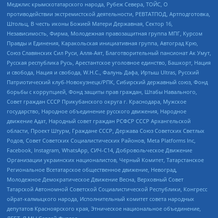
Меджлис крымскотатарского народа, Рубеж Севера, ТОЙС, О
противодействии экстремистской деятельности, РЕВТАТПОД, Артподготовка,
Штольц, В честь иконы Божией Матери Державная, Сектор 16,
Независимость, Фирма, Молодежная правозащитная группа МПГ, Курсом
Правды и Единения, Каракольская инициативная группа, Автоград Крю,
Союз Славянских Сил Руси, Алля-Аят, Благотворительный пансионат Ак Умут,
Русская республика Русь, Арестантское уголовное единство, Башкорт, Нация
и свобода, Нация и свобода, W.H.С., Фалунь Дафа, Иртыш Ultras, Русский
Патриотический клуб-Новокузнецк/РПК, Сибирский державный союз, Фонд
борьбы с коррупцией, Фонд защиты прав граждан, Штабы Навального,
Совет граждан СССР Прикубанского округа г. Краснодара, Мужское
государство, Народное объединение русского движения, Народное
движение Адат, Народный совет граждан РСФСР СССР Архангельской
области, Проект Штурм, Граждане СССР, Держава Союз Советских Светлых
Родов, Совет Советских Социалистических Районов, Meta Platforms Inc,
Facebook, Instagram, WhatsApp, СИЧ-С14, Добровольческое Движение
Организации украинских националистов, Черный Комитет, Татарстанское
Региональное Всетатарское общественное движение, Невоград,
Молодежное Демократическое Движение Весна, Верховный Совет
Татарской Автономной Советской Социалистической Республики, Конгресс
ойрат-калмыцкого народа, Исполнительный комитет совета народных
депутатов Красноярского края, Этническое национальное объединение,