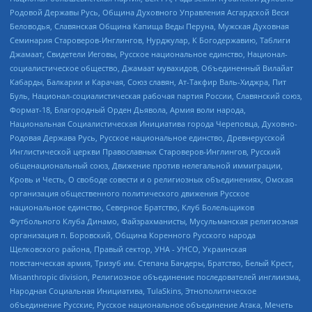
Родовой Державы Русь, Община Духовного Управления Асгардской Веси
Беловодья, Славянская Община Капища Веды Перуна, Мужская Духовная
Семинария Староверов-Инглингов, Нурджулар, К Богодержавию, Таблиги
Джамаат, Свидетели Иеговы, Русское национальное единство, Национал-
социалистическое общество, Джамаат мувахидов, Объединенный Вилайат
Кабарды, Балкарии и Карачая, Союз славян, Ат-Такфир Валь-Хиджра, Пит
Буль, Национал-социалистическая рабочая партия России, Славянский союз,
Формат-18, Благородный Орден Дьявола, Армия воли народа,
Национальная Социалистическая Инициатива города Череповца, Духовно-
Родовая Держава Русь, Русское национальное единство, Древнерусской
Инглистической церкви Православных Староверов-Инглингов, Русский
общенациональный союз, Движение против нелегальной иммиграции,
Кровь и Честь, О свободе совести и о религиозных объединениях, Омская
организация общественного политического движения Русское
национальное единство, Северное Братство, Клуб Болельщиков
Футбольного Клуба Динамо, Файзрахманисты, Мусульманская религиозная
организация п. Боровский, Община Коренного Русского народа
Щелковского района, Правый сектор, УНА - УНСО, Украинская
повстанческая армия, Тризуб им. Степана Бандеры, Братство, Белый Крест,
Misanthropic division, Религиозное объединение последователей инглиизма,
Народная Социальная Инициатива, TulaSkins, Этнополитическое
объединение Русские, Русское национальное объединение Атака, Мечеть