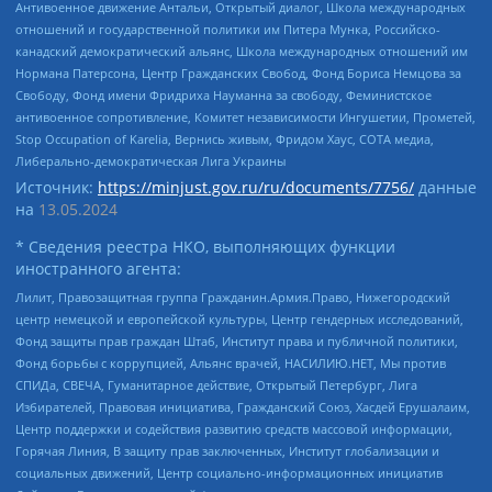
Антивоенное движение Антальи, Открытый диалог, Школа международных
отношений и государственной политики им Питера Мунка, Российско-
канадский демократический альянс, Школа международных отношений им
Нормана Патерсона, Центр Гражданских Свобод, Фонд Бориса Немцова за
Свободу, Фонд имени Фридриха Науманна за свободу, Феминистское
антивоенное сопротивление, Комитет независимости Ингушетии, Прометей,
Stop Occupation of Karelia, Вернись живым, Фридом Хаус, СОТА медиа,
Либерально-демократическая Лига Украины
Источник:
https://minjust.gov.ru/ru/documents/7756/
данные
на
13.05.2024
* Сведения реестра НКО, выполняющих функции
иностранного агента:
Лилит, Правозащитная группа Гражданин.Армия.Право, Нижегородский
центр немецкой и европейской культуры, Центр гендерных исследований,
Фонд защиты прав граждан Штаб, Институт права и публичной политики,
Фонд борьбы с коррупцией, Альянс врачей, НАСИЛИЮ.НЕТ, Мы против
СПИДа, СВЕЧА, Гуманитарное действие, Открытый Петербург, Лига
Избирателей, Правовая инициатива, Гражданский Союз, Хасдей Ерушалаим,
Центр поддержки и содействия развитию средств массовой информации,
Горячая Линия, В защиту прав заключенных, Институт глобализации и
социальных движений, Центр социально-информационных инициатив