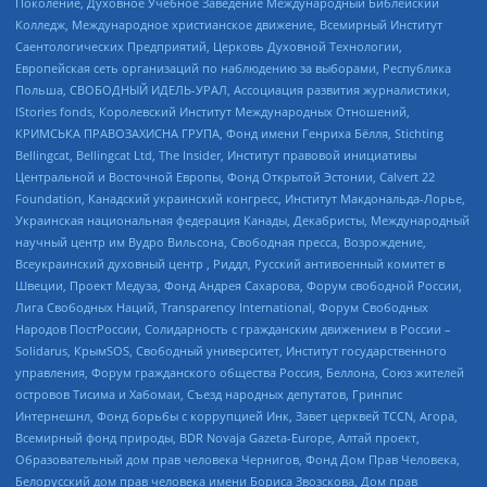
Поколение, Духовное Учебное Заведение Международный Библейский
Колледж, Международное христианское движение, Всемирный Институт
Саентологических Предприятий, Церковь Духовной Технологии,
Европейская сеть организаций по наблюдению за выборами, Республика
Польша, СВОБОДНЫЙ ИДЕЛЬ-УРАЛ, Ассоциация развития журналистики,
IStories fonds, Королевский Институт Международных Отношений,
КРИМСЬКА ПРАВОЗАХИСНА ГРУПА, Фонд имени Генриха Бёлля, Stichting
Bellingcat, Bellingcat Ltd, The Insider, Институт правовой инициативы
Центральной и Восточной Европы, Фонд Открытой Эстонии, Calvert 22
Foundation, Канадский украинский конгресс, Институт Макдональда-Лорье,
Украинская национальная федерация Канады, Декабристы, Международный
научный центр им Вудро Вильсона, Свободная пресса, Возрождение,
Всеукраинский духовный центр , Риддл, Русский антивоенный комитет в
Швеции, Проект Медуза, Фонд Андрея Сахарова, Форум свободной России,
Лига Свободных Наций, Transparеncy International, Форум Свободных
Народов ПостРоссии, Солидарность с гражданским движением в России –
Solidarus, КрымSOS, Свободный университет, Институт государственного
управления, Форум гражданского общества Россия, Беллона, Союз жителей
островов Тисима и Хабомаи, Съезд народных депутатов, Гринпис
Интернешнл, Фонд борьбы с коррупцией Инк, Завет церквей TCCN, Агора,
Всемирный фонд природы, BDR Novaja Gazeta-Europe, Алтай проект,
Образовательный дом прав человека Чернигов, Фонд Дом Прав Человека,
Белорусский дом прав человека имени Бориса Звозскова, Дом прав