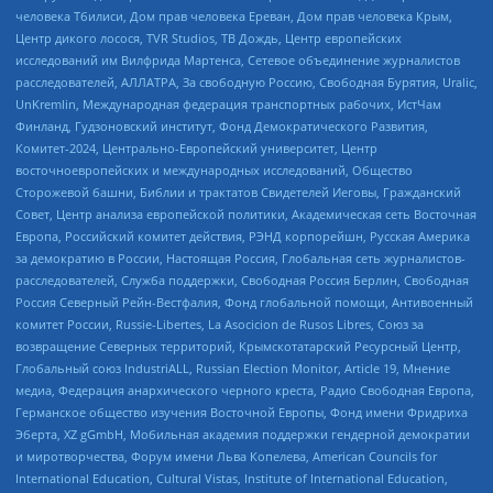
человека Тбилиси, Дом прав человека Ереван, Дом прав человека Крым,
Центр дикого лосося, TVR Studios, ТВ Дождь, Центр европейских
исследований им Вилфрида Мартенса, Сетевое объединение журналистов
расследователей, АЛЛАТРА, За свободную Россию, Свободная Бурятия, Uralic,
UnKremlin, Международная федерация транспортных рабочих, ИстЧам
Финланд, Гудзоновский институт, Фонд Демократического Развития,
Комитет-2024, Центрально-Европейский университет, Центр
восточноевропейских и международных исследований, Общество
Сторожевой башни, Библии и трактатов Свидетелей Иеговы, Гражданский
Совет, Центр анализа европейской политики, Академическая сеть Восточная
Европа, Российский комитет действия, РЭНД корпорейшн, Русская Америка
за демократию в России, Настоящая Россия, Глобальная сеть журналистов-
расследователей, Служба поддержки, Свободная Россия Берлин, Свободная
Россия Северный Рейн-Вестфалия, Фонд глобальной помощи, Антивоенный
комитет России, Russie-Libertes, La Asocicion de Rusos Libres, Союз за
возвращение Северных территорий, Крымскотатарский Ресурсный Центр,
Глобальный союз IndustriALL, Russian Election Monitor, Article 19, Мнение
медиа, Федерация анархического черного креста, Радио Свободная Европа,
Германское общество изучения Восточной Европы, Фонд имени Фридриха
Эберта, XZ gGmbH, Мобильная академия поддержки гендерной демократии
и миротворчества, Форум имени Льва Копелева, American Councils for
International Education, Cultural Vistas, Institute of International Education,