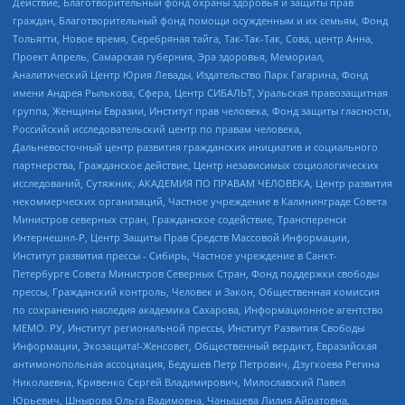
Действие, Благотворительный фонд охраны здоровья и защиты прав
граждан, Благотворительный фонд помощи осужденным и их семьям, Фонд
Тольятти, Новое время, Серебряная тайга, Так-Так-Так, Сова, центр Анна,
Проект Апрель, Самарская губерния, Эра здоровья, Мемориал,
Аналитический Центр Юрия Левады, Издательство Парк Гагарина, Фонд
имени Андрея Рылькова, Сфера, Центр СИБАЛЬТ, Уральская правозащитная
группа, Женщины Евразии, Институт прав человека, Фонд защиты гласности,
Российский исследовательский центр по правам человека,
Дальневосточный центр развития гражданских инициатив и социального
партнерства, Гражданское действие, Центр независимых социологических
исследований, Сутяжник, АКАДЕМИЯ ПО ПРАВАМ ЧЕЛОВЕКА, Центр развития
некоммерческих организаций, Частное учреждение в Калининграде Совета
Министров северных стран, Гражданское содействие, Трансперенси
Интернешнл-Р, Центр Защиты Прав Средств Массовой Информации,
Институт развития прессы - Сибирь, Частное учреждение в Санкт-
Петербурге Совета Министров Северных Стран, Фонд поддержки свободы
прессы, Гражданский контроль, Человек и Закон, Общественная комиссия
по сохранению наследия академика Сахарова, Информационное агентство
МЕМО. РУ, Институт региональной прессы, Институт Развития Свободы
Информации, Экозащита!-Женсовет, Общественный вердикт, Евразийская
антимонопольная ассоциация, Бедушев Петр Петрович, Дзугкоева Регина
Николаевна, Кривенко Сергей Владимирович, Милославский Павел
Юрьевич, Шнырова Ольга Вадимовна, Чанышева Лилия Айратовна,