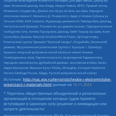
Общество возрождения исламского наследия, Дом двух святых, Джунд аш-
Шам, Исламский джихад, Аль-Каида, Имарат Кавказ, АБТО, Правый сектор,
Исламское государство, Джабха аль-Нусра ли-Ахль аш-Шам, Народное
ополчение имени К. Минина и Д. Пожарского, Аджр от Аллаха Субхану уа
Тагьаля SHAM, АУМ Синрике, Муджахеды джамаата Ат-Тавхида Валь-Джихад,
Чистопольский Джамаат, Рохнамо ба суи давлати исломи, Террористическое
сообщество Сеть, Катиба Таухид валь-Джихад, Хайят Тахрир аш-Шам, Ахлю
Сунна Валь Джамаа, National Socialism/White Power, Артподготовка,
Религиозная группа “Джамаат “Красный пахарь”, Колумбайн, Хатлонский
джамаат, Мусульманская религиозная группа п. Кушкуль г. Оренбург,
Крымско-татарский добровольческий батальон имени Номана
Челебиджихана, Азов, Партия исламского возрождения Таджикистана,
Народная самооборона, Дуббайский джамаат, московская ячейка, Батал-
Хаджи Белхороев, Маньяки Культ Убийц, Молодёжь Которая Улыбается,
Легион Свобода России, Айдар, Русский добровольческий корпус
Источник:
http://nac.gov.ru/terroristicheskie-i-ekstremistskie-
organizacii-i-materialy.html
данные на
16.11.2023
* Перечень общественных объединений и религиозных
организаций в отношении которых судом принято
вступившее в законную силу решение о ликвидации или
запрете деятельности:
Национал-большевистская партия, ВЕК РА, Рада земли Кубанской Духовно