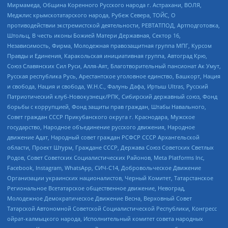
Мирмамеда, Община Коренного Русского народа г. Астрахани, ВОЛЯ,
Меджлис крымскотатарского народа, Рубеж Севера, ТОЙС, О
противодействии экстремистской деятельности, РЕВТАТПОД, Артподготовка,
Штольц, В честь иконы Божией Матери Державная, Сектор 16,
Независимость, Фирма, Молодежная правозащитная группа МПГ, Курсом
Правды и Единения, Каракольская инициативная группа, Автоград Крю,
Союз Славянских Сил Руси, Алля-Аят, Благотворительный пансионат Ак Умут,
Русская республика Русь, Арестантское уголовное единство, Башкорт, Нация
и свобода, Нация и свобода, W.H.С., Фалунь Дафа, Иртыш Ultras, Русский
Патриотический клуб-Новокузнецк/РПК, Сибирский державный союз, Фонд
борьбы с коррупцией, Фонд защиты прав граждан, Штабы Навального,
Совет граждан СССР Прикубанского округа г. Краснодара, Мужское
государство, Народное объединение русского движения, Народное
движение Адат, Народный совет граждан РСФСР СССР Архангельской
области, Проект Штурм, Граждане СССР, Держава Союз Советских Светлых
Родов, Совет Советских Социалистических Районов, Meta Platforms Inc,
Facebook, Instagram, WhatsApp, СИЧ-С14, Добровольческое Движение
Организации украинских националистов, Черный Комитет, Татарстанское
Региональное Всетатарское общественное движение, Невоград,
Молодежное Демократическое Движение Весна, Верховный Совет
Татарской Автономной Советской Социалистической Республики, Конгресс
ойрат-калмыцкого народа, Исполнительный комитет совета народных