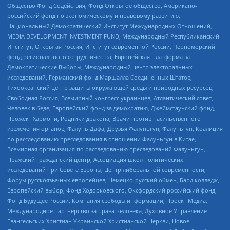
Общество Фонд Содействия, Фонд Открытое общество, Американо-
российский фонд по экономическому и правовому развитию,
Национальный Демократический Институт Международных Отношений,
MEDIA DEVELOPMENT INVESTMENT FUND, Международный Республиканский
Институт, Открытая Россия, Институт современной России, Черноморский
фонд регионального сотрудничества, Европейская Платформа за
Демократические Выборы, Международный центр электоральных
исследований, Германский фонд Маршалла Соединенных Штатов,
Тихоокеанский центр защиты окружающей среды и природных ресурсов,
Свободная Россия, Всемирный конгресс украинцев, Атлантический совет,
Человек в беде, Европейский фонд за демократию, Джеймстаунский фонд,
Прожект Хармони, Родники дракона, Врачи против насильственного
извлечения органов, Фалунь Дафа, Друзья Фалуньгун, Фалуньгун, Коалиция
по расследованию преследования в отношении Фалуньгун в Китае,
Всемирная организация по расследованию преследований Фалуньгун,
Пражский гражданский центр, Ассоциация школ политических
исследований при Совете Европы, Центр либеральной современности,
Форум русскоязычных европейцев, Немецко-русский обмен, Бард колледж,
Европейский выбор, Фонд Ходорковского, Оксфордский российский фонд,
Фонд Будущее России, Компания свободы информации, Проект Медиа,
Международное партнерство за права человека, Духовное Управление
Евангельских Христиан Украинской Христианской Церкви, Новое