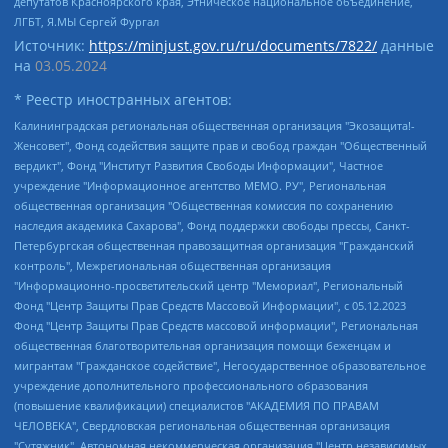
депутатов Красноярского края, Этническое национальное объединение,
ЛГБТ, Я.МЫ Сергей Фургал
Источник:
https://minjust.gov.ru/ru/documents/7822/
данные
на
03.05.2024
* Реестр иностранных агентов:
Калининградская региональная общественная организация "Экозащита!-Женсовет", Фонд содействия защите прав и свобод граждан "Общественный вердикт", Фонд "Институт Развития Свободы Информации", Частное учреждение "Информационное агентство МЕМО. РУ", Региональная общественная организация "Общественная комиссия по сохранению наследия академика Сахарова", Фонд поддержки свободы прессы, Санкт-Петербургская общественная правозащитная организация "Гражданский контроль", Межрегиональная общественная организация "Информационно-просветительский центр "Мемориал", Региональный Фонд "Центр Защиты Прав Средств Массовой Информации", с 05.12.2023 Фонд "Центр Защиты Прав Средств массовой информации", Региональная общественная благотворительная организация помощи беженцам и мигрантам "Гражданское содействие", Негосударственное образовательное учреждение дополнительного профессионального образования (повышение квалификации) специалистов "АКАДЕМИЯ ПО ПРАВАМ ЧЕЛОВЕКА", Свердловская региональная общественная организация "Сутяжник", Автономная некоммерческая организация "Центр независимых социологических исследований", Союз общественных объединений "Российский исследовательский центр по правам человека", Региональное общественное учреждение научно-информационный центр "МЕМОРИАЛ", Некоммерческая организация "Фонд защиты гласности", Автономная некоммерческая организация "Институт прав человека", Городская общественная организация "Екатеринбургское общество "МЕМОРИАЛ", Городская общественная организация "Рязанское историко-просветительское и правозащитное общество "Мемориал" (Рязанский Мемориал), Челябинский региональный орган общественной самодеятельности – женское общественное объединение "Женщины Евразии", Челябинский региональный орган общественной самодеятельности "Уральская правозащитная группа", Фонд содействия защите здоровья и социальной справедливости имени Андрея Рылькова, Автономная Некоммерческая Организация "Аналитический Центр Юрия Левады", Автономная некоммерческая организация социальной поддержки населения "Проект Апрель", Региональная общественная организация помощи женщинам и детям, находящимся в кризисной ситуации "Информационно-методический центр "Анна", Фонд содействия развитию массовых коммуникаций и правовому просвещению "Так-так-Так", Фонд содействия устойчивому развитию "Серебряная тайга", Свердловский региональный общественный фонд социальных проектов "Новое время", "Idel.Реалии", Кавказ.Реалии, Крым.Реалии, Телеканал Настоящее Время, Татаро-башкирская служба Радио Свобода (Azatliq Radiosi), Радио Свободная Европа/Радио Свобода (PCE/PC), "Сибирь.Реалии", "Фактограф", Благотворительный фонд помощи осужденным и их семьям, Автономная некоммерческая организация "Институт глобализации и социальных движений", Фонд "В защиту прав заключенных", Частное учреждение "Центр поддержки и содействия развитию средств массовой информации", Пензенский региональный общественный благотворительный фонд "Гражданский союз", "Север.Реалии", Некоммерческая организация Фонд "Правовая инициатива", Общество с ограниченной ответственностью "Радио Свободная Европа/Радио Свобода", Чешское информационное агентство "MEDIUM-ORIENT", Красноярская региональная общественная организация "Мы против СПИДа", Камалягин Денис Николаевич, Маркелов Сергей Евгеньевич, Пономарев Лев Александрович, Савицкая Людмила Алексеевна, Автономная некоммерческая организация "Центр по работе с проблемой насилия "НАСИЛИЮ.НЕТ", Межрегиональный профессиональный союз работников здравоохранения "Альянс врачей", Юридическое лицо, зарегистрированное в Латвийской Республике, SIA "Medusa Project" (регистрационный номер 40103797863, дата регистрации 10.06.2014), Некоммерческая организация "Фонд по борьбе с коррупцией", Автономная некоммерческая организация "Институт права и публичной политики", Баданин Роман Сергеевич, Гликин Максим Александрович, Железнова Мария Михайловна, Лукьянова Юлия Сергеевна, Маетная Елизавета Витальевна, Маняхин Петр Борисович, Чуракова Ольга Владимировна, Ярош Юлия Петровна, Юридическое лицо "The Insider SIA", зарегистрированное в Риге, Латвийская Республика (дата регистрации 26.06.2015), являющееся администратором доменного имени интернет-издания "The Insider SIA", https://theins.ru, Постернак Алексей Евгеньевич, Рубин Михаил Аркадьевич, Анин Роман Александрович, Юридическое лицо Istories fonds, зарегистрированное в Латвийской Республике (регистрационный номер 50008295751, дата регистрации 24.02.2020), Великовский Дмитрий Александрович, Долинина Ирина Николаевна, Мароховская Алеся Алексеевна, Шлейнов Роман Юрьевич, Шмагун Олеся Валентиновна, Общество с ограниченной ответственностью "Альтаир 2021", Общество с ограниченной ответственностью "Вега 2021", Общество с ограниченной ответственностью "Главный редактор 2021", Общество с ограниченной ответственностью "Ромашки монолит", Важенков Артем Валерьевич, Ивановская областная общественная организация "Центр гендерных исследований", Гурман Юрий Альбертович, Медиапроект "ОВД-Инфо", Егоров Владимир Владимирович, Жилинский Владимир Александрович, Общество с ограниченной ответственностью "ЗП", Иванова София Юрьевна, Карезина Инна Павловна, Кильтау Екатерина Викторовна, Петров Алексей Викторович, Пискунов Сергей Евгеньевич, Смирнов Сергей Сергеевич, Тихонов Михаил Сергеевич, Общество с ограниченной ответственностью "ЖУРНАЛИСТ-ИНОСТРАННЫЙ АГЕНТ", Арапова Галина Юрьевна, Вольтская Татьяна Анатольевна, Американская компания "Mason G.E.S. Anonymous Foundation" (США), являющаяся владельцем интернет-издания https://mnews.world/, Компания "Stichting Bellingcat", зарегистрированная в Нидерландах (дата регистрации 11.07.2018), Захаров Андрей Вячеславович, Клепиковская Екатерина Дмитриевна, Общество с ограниченной ответственностью "МЕМО", Перл Роман Александрович, Симонов Евгений Алексеевич, Соловьева Елена Анатольевна, Сотников Даниил Владимирович, Сурначева Елизавета Дмитриевна, Автономная некоммерческая организация по защите прав человека и информированию населения "Якутия – Наше Мнение", Общество с ограниченной ответственностью "Москоу диджитал медиа", с 26.01.2023 Общество с ограниченной ответственностью "Чайка Белые сады", Ветошкина Валерия Валерьевна, Заговора Максим Александрович, Межрегиональное общественное движение "Российская ЛГБТ - сеть", Оленичев Максим Владимирович, Павлов Иван Юрьевич, Скворцова Елена Сергеевна, Общество с ограниченной ответственностью "Как бы инагент", Кочетков Игорь Викторович, Общество с ограниченной ответственностью "Честные выборы", Еланчик Олег Александрович, Общество с ограниченной ответственностью "Нобелевский призыв", Гималова Регина Эмилевна, Григорьев Андрей Валерьевич, Григорьева Алина Александровна, Ассоциация по содействию защите прав призывников, альтернативнослужащих и военнослужащих "Правозащитная группа "Гражданин.Армия.Право", Хисамова Регина Фаритовна, Автономная некоммерческая организация по реализации социально-правовых программ "Лилит", Дальневосточное общественное движение "Маяк", Санкт-Петербургская ЛГБТ-инициативная группа "Выход", Инициативная группа ЛГБТ+ "Реверс", Алексеев Андрей Викторович, Бекбулатова Таисия Львовна, Беляев Иван Михайлович, Владыкина Елена Сергеевна, Гельман Марат Александрович, Никульшина Вероника Юрьевна, Толоконникова Надежда Андреевна, Шендерович Виктор Анатольевич, Общество с ограниченной ответственностью "Данное сообщение", Общество с ограниченной ответственностью Издательский дом "Новая глава", Айнбиндер Александра Александровна, Московский комьюнити-центр для ЛГБТ+инициатив, Благотворительный фонд развития филантропии, Deutsche Welle (Германия, Kurt-Schumacher-Strasse 3, 53113 Bonn), Борзунова Мария Михайловна, Воробьев Виктор Викторович, Голубева Анна Львовна, Константинова Алла Михайловна, Малкова Ирина Владимировна, Мурадов Мурад Абдулгалимович, Осетинская Елизавета Николаевна, Понасенков Евгений Николаевич, Ганапольский Матвей Юрьевич, Киселев Евгений Алексеевич, Борухович Ирина Григорьевна, Дремин Иван Тимофеевич, Дубровский Дмитрий Викторович, Красноярская региональная общественная организация поддержки и развития альтернативных образовательных технологий и межкультурных коммуникаций "ИНТЕРРА", Маяковская Екатерина Алексеевна, Фейгин Марк Захарович, Филимонов Андрей Викторович, Дзугкоева Регина Николаевна, Доброхотов Роман Александрович, Дудь Юрий Александрович, Елкин Сергей Владимирович, Кругликов Кирилл Игоревич, Сабунаева Мария Леонидовна, Семенов Алексей Владимирович, Шаинян Карен Багратович, Шульман Екатерина Михайловна, Асафьев Артур Валерьевич, Вахштайн Виктор Семенович, Венедиктов Алексей Алексеевич, Лушникова Екатерина Евгеньевна, Волков Леонид Михайлович, Невзоров Александр Глебович, Пархоменко Сергей Борисович, Сироткин Ярослав Николаевич, Кара-Мурза Владимир Владимирович, Баранова Наталья Владимировна, Гозман Леонид Яковлевич, Кагарлицкий Борис Юльевич, Климарев Михаил Валерьевич, Милов Владимир Станиславович, Автономная некоммерческая организация Краснодарский центр современного искусства "Типография", Моргенштерн Алишер Тагирович, Соболь Любовь Эдуардовна, Общество с ограниченной ответственностью "ЛИЗА НОРМ", Каспаров Гарри Кимович, Ходорковский Михаил Борисович, Общество с ограниченной ответственностью "Апрельские тезисы", Данилович Ирина Брониславовна, Кашин Олег Владимирович, Петров Николай Владимирович, Пивоваров Алексей Владимирович, Соколов Михаил Владимирович, Цветкова Юлия Владимировна, Чичваркин Евгений Александрович, Комитет против пыток/Команда против пыток, Общество с ограниченной ответственностью "Первый научный", Общество с ограниченной ответственностью "Вертолет и ко", Белоцерковская Вероника Борисовна, Кац Максим Евгеньевич, Лазарева Татьяна Юрьевна, Шаведдинов Руслан Табризович, Яшин Илья Валерьевич, Общество с ограниченной ответственностью "Иноагент ААВ", Алешковский Дмитрий Петрович, Альбац Евгения Марковна, Быков Дмитрий Львович, Галямина Юлия Евгеньевна, Лойко Сергей Леонидович, Мартынов Кирилл Константинович, Медведев Сергей Александрович, Крашенинников Федор Геннадиевич, Гордеева Катерина Вл