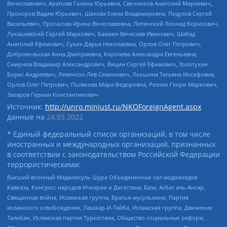
Вячеславович, Арапова Галина Юрьевна, Свечников Анатолий Мариевич,
Прохоров Вадим Юрьевич, Шахова Елена Владимировна, Подузов Сергей
Васильевич, Протасова Ирина Вячеславовна, Литинский Леонид Борисович,
Лукашевский Сергей Маркович, Бахмин Вячеслав Иванович, Шабад
Анатолий Ефимович, Сухих Дарья Николаевна, Орлов Олег Петрович,
Добровольская Анна Дмитриевна, Королева Александра Евгеньевна,
Смирнов Владимир Александрович, Вицин Сергей Ефимович, Золотухин
Борис Андреевич, Левинсон Лев Семенович, Локшина Татьяна Иосифовна,
Орлов Олег Петрович, Полякова Мара Федоровна, Резник Генри Маркович,
Захаров Герман Константинович
Источник:
http://unro.minjust.ru/NKOForeignAgent.aspx
данные на
24.03.2022
* Единый федеральный список организаций, в том числе
иностранных и международных организаций, признанных
в соответствии с законодательством Российской Федерации
террористическими:
Высший военный Маджлисуль Шура Объединенных сил моджахедов
Кавказа, Конгресс народов Ичкерии и Дагестана, База, Асбат аль-Ансар,
Священная война, Исламская группа, Братья-мусульмане, Партия
исламского освобождения, Лашкар-И-Тайба, Исламская группа, Движение
Талибан, Исламская партия Туркестана, Общество социальных реформ,