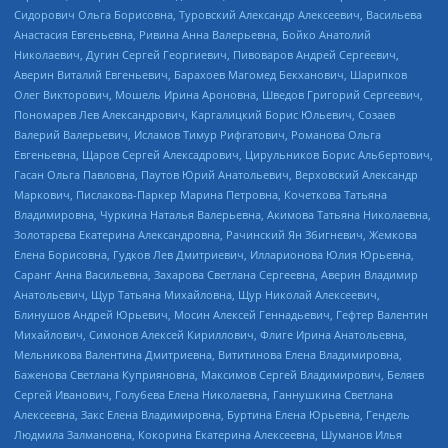
Сидорович Ольга Борисовна, Туровский Александр Алексеевич, Васильева
Анастасия Евгеньевна, Ривина Анна Валерьевна, Бойко Анатолий
Николаевич, Дугин Сергей Георгиевич, Пивоваров Андрей Сергеевич,
Аверин Виталий Евгеньевич, Барахоев Магомед Бекханович, Шарипков
Олег Викторович, Мошель Ирина Ароновна, Шведов Григорий Сергеевич,
Пономарев Лев Александрович, Каргалицкий Борис Юльевич, Созаев
Валерий Валерьевич, Исламов Тимур Рифгатович, Романова Ольга
Евгеньевна, Щаров Сергей Алексадрович, Цирульников Борис Альбертович,
Гасан Ольга Павловна, Паутов Юрий Анатольевич, Верховский Александр
Маркович, Пислакова-Паркер Марина Петровна, Кочеткова Татьяна
Владимировна, Чуркина Наталья Валерьевна, Акимова Татьяна Николаевна,
Золотарева Екатерина Александровна, Рачинский Ян Збигневич, Жемкова
Елена Борисовна, Гудков Лев Дмитриевич, Илларионова Юлия Юрьевна,
Саранг Анна Васильевна, Захарова Светлана Сергеевна, Аверин Владимир
Анатольевич, Щур Татьяна Михайловна, Щур Николай Алексеевич,
Блинушов Андрей Юрьевич, Мосин Алексей Геннадьевич, Гефтер Валентин
Михайлович, Симонов Алексей Кириллович, Флиге Ирина Анатольевна,
Мельникова Валентина Дмитриевна, Вититинова Елена Владимировна,
Баженова Светлана Куприяновна, Максимов Сергей Владимирович, Беляев
Сергей Иванович, Голубева Елена Николаевна, Ганнушкина Светлана
Алексеевна, Закс Елена Владимировна, Буртина Елена Юрьевна, Гендель
Людмила Залмановна, Кокорина Екатерина Алексеевна, Шуманов Илья