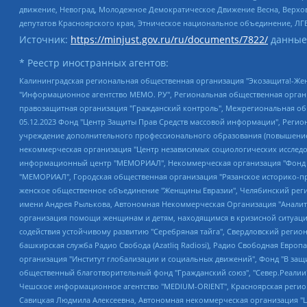
движение, Невоград, Молодежное Демократическое Движение Весна, Верхов
депутатов Красноярского края, Этническое национальное объединение, ЛГ
Источник:
https://minjust.gov.ru/ru/documents/7822/
данные
* Реестр иностранных агентов:
Калининградская региональная общественная организация "Экозащита!-Женсовет", Фонд содействия защите прав и свобод граждан "Общественный вердикт", Фонд "Институт Развития Свободы Информации", Частное учреждение "Информационное агентство МЕМО. РУ", Региональная общественная организация "Общественная комиссия по сохранению наследия академика Сахарова", Фонд поддержки свободы прессы, Санкт-Петербургская общественная правозащитная организация "Гражданский контроль", Межрегиональная общественная организация "Информационно-просветительский центр "Мемориал", Региональный Фонд "Центр Защиты Прав Средств Массовой Информации", с 05.12.2023 Фонд "Центр Защиты Прав Средств массовой информации", Региональная общественная благотворительная организация помощи беженцам и мигрантам "Гражданское содействие", Негосударственное образовательное учреждение дополнительного профессионального образования (повышение квалификации) специалистов "АКАДЕМИЯ ПО ПРАВАМ ЧЕЛОВЕКА", Свердловская региональная общественная организация "Сутяжник", Автономная некоммерческая организация "Центр независимых социологических исследований", Союз общественных объединений "Российский исследовательский центр по правам человека", Региональное общественное учреждение научно-информационный центр "МЕМОРИАЛ", Некоммерческая организация "Фонд защиты гласности", Автономная некоммерческая организация "Институт прав человека", Городская общественная организация "Екатеринбургское общество "МЕМОРИАЛ", Городская общественная организация "Рязанское историко-просветительское и правозащитное общество "Мемориал" (Рязанский Мемориал), Челябинский региональный орган общественной самодеятельности – женское общественное объединение "Женщины Евразии", Челябинский региональный орган общественной самодеятельности "Уральская правозащитная группа", Фонд содействия защите здоровья и социальной справедливости имени Андрея Рылькова, Автономная Некоммерческая Организация "Аналитический Центр Юрия Левады", Автономная некоммерческая организация социальной поддержки населения "Проект Апрель", Региональная общественная организация помощи женщинам и детям, находящимся в кризисной ситуации "Информационно-методический центр "Анна", Фонд содействия развитию массовых коммуникаций и правовому просвещению "Так-так-Так", Фонд содействия устойчивому развитию "Серебряная тайга", Свердловский региональный общественный фонд социальных проектов "Новое время", "Idel.Реалии", Кавказ.Реалии, Крым.Реалии, Телеканал Настоящее Время, Татаро-башкирская служба Радио Свобода (Azatliq Radiosi), Радио Свободная Европа/Радио Свобода (PCE/PC), "Сибирь.Реалии", "Фактограф", Благотворительный фонд помощи осужденным и их семьям, Автономная некоммерческая организация "Институт глобализации и социальных движений", Фонд "В защиту прав заключенных", Частное учреждение "Центр поддержки и содействия развитию средств массовой информации", Пензенский региональный общественный благотворительный фонд "Гражданский союз", "Север.Реалии", Некоммерческая организация Фонд "Правовая инициатива", Общество с ограниченной ответственностью "Радио Свободная Европа/Радио Свобода", Чешское информационное агентство "MEDIUM-ORIENT", Красноярская региональная общественная организация "Мы против СПИДа", Камалягин Денис Николаевич, Маркелов Сергей Евгеньевич, Пономарев Лев Александрович, Савицкая Людмила Алексеевна, Автоно