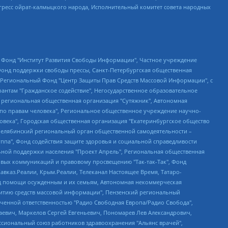
гресс ойрат-калмыцкого народа, Исполнительный комитет совета народных
евосточное общественное движение "Маяк", Санкт-Петербургская ЛГБТ-инициативная группа "Выход", Инициативная группа ЛГБТ+ "Реверс", Алексеев Андрей Викторович, Бекбулатова Таисия Львовна, Беляев Иван Михайлович, Владыкина Елена Сергеевна, Гельман Марат Александрович, Никульшина Вероника Юрьевна, Толоконникова Надежда Андреевна, Шендерович Виктор Анатольевич, Общество с ограниченной ответственностью "Данное сообщение", Общество с ограниченной ответственностью Издательский дом "Новая глава", Айнбиндер Александра Александровна, Московский комьюнити-центр для ЛГБТ+инициатив, Благотворительный фонд развития филантропии, Deutsche Welle (Германия, Kurt-Schumacher-Strasse 3, 53113 Bonn), Борзунова Мария Михайловна, Воробьев Виктор Викторович, Голубева Анна Львовна, Константинова Алла Михайловна, Малкова Ирина Владимировна, Мурадов Мурад Абдулгалимович, Осетинская Елизавета Николаевна, Понасенков Евгений Николаевич, Ганапольский Матвей Юрьевич, Киселев Евгений Алексеевич, Борухович Ирина Григорьевна, Дремин Иван Тимофеевич, Дубровский Дмитрий Викторович, Красноярская региональная общественная организация поддержки и развития альтернативных образовательных технологий и межкультурных коммуникаций "ИНТЕРРА", Маяковская Екатерина Алексеевна, Фейгин Марк Захарович, Филимонов Андрей Викторович, Дзугкоева Регина Николаевна, Доброхотов Роман Александрович, Дудь Юрий Александрович, Елкин Сергей Владимирович, Кругликов Кирилл Игоревич, Сабунаева Мария Леонидовна, Семенов Алексей Владимирович, Шаинян Карен Багратович, Шульман Екатерина Михайловна, Асафьев Артур Валерьевич, Вахштайн Виктор Семенович, Венедиктов Алексей Алексеевич, Лушникова Екатерина Евгеньевна, Волков Леонид Михайлович, Невзоров Александр Глебович, Пархоменко Сергей Борисович, Сироткин Ярослав Николаевич, Кара-Мурза Владимир Владимирович, Баранова Наталья Владимировна, Гозман Леонид Яковлевич, Кагарлицкий Борис Юльевич, Климарев Михаил Валерьевич, Милов Владимир Станиславович, Автономная некоммерческая организация Краснодарский центр современного искусства "Типография", Моргенштерн Алишер Тагирович, Соболь Любовь Эдуардовна, Общество с ограниченной ответственностью "ЛИЗА НОРМ", Каспаров Гарри Кимович, Ходорковский Михаил Борисович, Общество с ограниченной ответственностью "Апрельские тезисы", Данилович Ирина Брониславовна, Кашин Олег Владимирович, Петров Николай Владимирович, Пивоваров Алексей Владимирович, Соколов Михаил Владимирович, Цветкова Юлия Владимировна, Чичваркин Евгений Александрович, Комитет против пыток/Команда против пыток, Общество с ограниченной ответственностью "Первый научный", Общество с ограниченной ответственностью "Вертолет и ко", Белоцерковская Вероника Борисовна, Кац Максим Евгеньевич, Лазарева Татьяна Юрьевна, Шаведдинов Руслан Табризович, Яшин Илья Валерьевич, Общество с ограниченной ответственностью "Иноагент ААВ", Алешковский Дмитрий Петрович, Альбац Евгения Марковна, Быков Дмитрий Львович, Галямина Юлия Евгеньевна, Лойко Сергей Леонидович, Мартынов Кирилл Константинович, Медведев Сергей Александрович, Крашенинников Федор Геннадиевич, Гордеева Катерина Вл