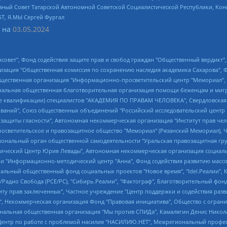
ный Совет Татарской Автономной Советской Социалистической Республики, Кон
БТ, Я.МЫ Сергей Фургал
 на
03.05.2024
мная некоммерческая организация "Центр по работе с проблемой насилия "НАСИЛИЮ.НЕТ", Межрегиональный профессиональный союз работников здравоохранения "Альянс врачей", Юридическое лицо, зарегистрированное в Латвийской Республике, SIA "Medusa Project" (регистрационный номер 40103797863, дата регистрации 10.06.2014), Некоммерческая организация "Фонд по борьбе с коррупцией", Автономная некоммерческая организация "Институт права и публичной политики", Баданин Роман Сергеевич, Гликин Максим Александрович, Железнова Мария Михайловна, Лукьянова Юлия Сергеевна, Маетная Елизавета Витальевна, Маняхин Петр Борисович, Чуракова Ольга Владимировна, Ярош Юлия Петровна, Юридическое лицо "The Insider SIA", зарегистрированное в Риге, Латвийская Республика (дата регистрации 26.06.2015), являющееся администратором доменного имени интернет-издания "The Insider SIA", https://theins.ru, Постернак Алексей Евгеньевич, Рубин Михаил Аркадьевич, Анин Роман Александрович, Юридическое лицо Istories fonds, зарегистрированное в Латвийской Республике (регистрационный номер 50008295751, дата регистрации 24.02.2020), Великовский Дмитрий Александрович, Долинина Ирина Николаевна, Мароховская Алеся Алексеевна, Шлейнов Роман Юрьевич, Шмагун Олеся Валентиновна, Общество с ограниченной ответственностью "Альтаир 2021", Общество с ограниченной ответственностью "Вега 2021", Общество с ограниченной ответственностью "Главный редактор 2021", Общество с ограниченной ответственностью "Ромашки монолит", Важенков Артем Валерьевич, Ивановская областная общественная организация "Центр гендерных исследований", Гурман Юрий Альбертович, Медиапроект "ОВД-Инфо", Егоров Владимир Владимирович, Жилинский Владимир Александрович, Общество с ограниченной ответственностью "ЗП", Иванова София Юрьевна, Карезина Инна Павловна, Кильтау Екатерина Викторовна, Петров Алексей Викторович, Пискунов Сергей Евгеньевич, Смирнов Сергей Сергеевич, Тихонов Михаил Сергеевич, Общество с ограниченной ответственностью "ЖУРНАЛИСТ-ИНОСТРАННЫЙ АГЕНТ", Арапова Галина Юрьевна, Вольтская Татьяна Анатольевна, Американская компания "Mason G.E.S. Anonymous Foundation" (США), являющаяся владельцем интернет-издания https://mnews.world/, Компания "Stichting Bellingcat", зарегистрированная в Нидерландах (дата регистрации 11.07.2018), Захаров Андрей Вячеславович, Клепиковская Екатерина Дмитриевна, Общество с ограниченной ответственностью "МЕМО", Перл Роман Александрович, Симонов Евгений Алексеевич, Соловьева Елена Анатольевна, Сотников Даниил Владимирович, Сурначева Елизавета Дмитриевна, Автономная некоммерческая организация по защите прав человека и информированию населения "Якутия – Наше Мнение", Общество с ограниченной ответственностью "Москоу диджитал медиа", с 26.01.2023 Общество с ограниченной ответственностью "Чайка Белые сады", Ветошкина Валерия Валерьевна, Заговора Максим Александрович, Межрегиональное общественное движение "Российская ЛГБТ - сеть", Оленичев Максим Владимирович, Павлов Иван Юрьевич, Скворцова Елена Сергеевна, Общество с ограниченной ответственностью "Как бы инагент", Кочетков Игорь Викторович, Общество с ограниченной ответственностью "Честные выборы", Еланчик Олег Александрович, Общество с ограниченной ответственностью "Нобелевский призыв", Гималова Регина Эмилевна, Григорьев Андрей Валерьевич, Григорьева Алина Александровна, Ассоциация по содействию защите прав призывников, альтернативнослужащих и военнослужащих "Правозащитная группа "Гражданин.Армия.Право", Хисамова Регина Фаритовна, Автономная некоммерческая организация по реализации социально-правовых программ "Лилит", Дальн