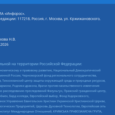
ИА «Инфорос».
едакции: 117218, Россия, г. Москва, ул. Кржижановского,
хова Н.В.
2026
льной на территории Российской Федерации:
кономическому и правовому развитию, Национальный Демократический
менной России, Черноморский фонд регионального сотрудничества,
, Тихоокеанский центр защиты окружающей среды и природных ресурсов,
 Хармони, Родники дракона, Врачи против насильственного извлечения
по расследованию преследований Фалуньгун, Пражский гражданский центр,
бмен, Бард колледж, Европейский выбор, Фонд Ходорковского,
ное Управление Евангельских Христиан Украинской Христианской Церкви,
огических Предприятий, Церковь Духовной Технологии, Европейская сеть
ий Институт Международных Отношений, КРИМСЬКА ПРАВОЗАХИСНА ГРУПА,