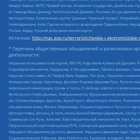
Имарат Кавказ, АБТО, Правый сектор, Исламское государство, Джабха аль-
Ат-Тавхида Валь-Джихад, Чистопольский Джамаат, Рохнамо ба суи давлати и
Артподготовка, Религиозная группа “Джамаат “Красный пахарь”, Колумбайн
Челебиджихана, Азов, Партия исламского возрождения Таджикистана, Народ
России, Айдар, Русский добровольческий корпус
Источник:
http://nac.gov.ru/terroristicheskie-i-ekstremistskie-
* Перечень общественных объединений и религиозных орг
деятельности:
Национал-большевистская партия, ВЕК РА, Рада земли Кубанской Духовно
Староверов-Инглингов, Нурджулар, К Богодержавию, Таблиги Джамаат, Сви
Карачая, Союз славян, Ат-Такфир Валь-Хиджра, Пит Буль, Национал-социал
Инициатива города Череповца, Духовно-Родовая Держава Русь, Русское н
нелегальной иммиграции, Кровь и Честь, О свободе совести и о религиоз
Футбольного Клуба Динамо, Файзрахманисты, Мусульманская религиозная о
им. Степана Бандеры, Братство, Белый Крест, Misanthropic division, Рели
объединение Атака, Мечеть Мирмамеда, Община Коренного Русского народа
Артподготовка, Штольц, В честь иконы Божией Матери Державная, Сектор 1
Славянских Сил Руси, Алля-Аят, Благотворительный пансионат Ак Умут, Русск
Патриотический клуб-Новокузнецк/РПК, Сибирский державный союз, Фонд б
Народное объединение русского движения, Народное движение Адат, Народ
Социалистических Районов, Meta Platforms Inc, Facebook, Instagram, Wha