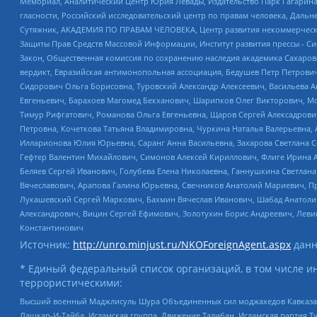
Мемориал, Аналитический Центр Юрия Левады, Издательство Парк Гагарина
гласности, Российский исследовательский центр по правам человека, Даль
Сутяжник, АКАДЕМИЯ ПО ПРАВАМ ЧЕЛОВЕКА, Центр развития некоммерческих
Защиты Прав Средств Массовой Информации, Институт развития прессы - Си
Закон, Общественная комиссия по сохранению наследия академика Сахаров
вердикт, Евразийская антимонопольная ассоциация, Бедушев Петр Петрови
Сидорович Ольга Борисовна, Туровский Александр Алексеевич, Васильева А
Евгеньевич, Барахоев Магомед Бекханович, Шарипков Олег Викторович, М
Тимур Рифгатович, Романова Ольга Евгеньевна, Щаров Сергей Алексадрови
Петровна, Кочеткова Татьяна Владимировна, Чуркина Наталья Валерьевна, 
Илларионова Юлия Юрьевна, Саранг Анна Васильевна, Захарова Светлана 
Гефтер Валентин Михайлович, Симонов Алексей Кириллович, Флиге Ирина 
Беляев Сергей Иванович, Голубева Елена Николаевна, Ганнушкина Светлана
Вячеславович, Арапова Галина Юрьевна, Свечников Анатолий Мариевич, П
Лукашевский Сергей Маркович, Бахмин Вячеслав Иванович, Шабад Анатоли
Александрович, Вицин Сергей Ефимович, Золотухин Борис Андреевич, Леви
Константинович
Источник:
http://unro.minjust.ru/NKOForeignAgent.aspx
данн
* Единый федеральный список организаций, в том числе и
террористическими:
Высший военный Маджлисуль Шура Объединенных сил моджахедов Кавказа, Ко
Лашкар-И-Тайба, Исламская группа, Движение Талибан, Исламская партия Т