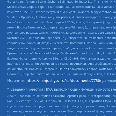
Фонд имени Генриха Бёлля, Stichting Bellingcat, Bellingcat Ltd, The Inside
Макдональда-Лорье, Украинская национальная федерация Канады, Декабрис
комитет в Швеции, Проект Медуза, Фонд Андрея Сахарова, Форум свободной 
Solidarus, КрымSOS, Свободный университет, Институт государственного у
борьбы с коррупцией Инк, Завет церквей TCCN, Агора, Всемирный фонд при
имени Бориса Звозскова, Дом прав человека Тбилиси, Дом прав человека Ер
журналистов расследователей, АЛЛАТРА, За свободную Россию, Свободная Б
Комитет-2024, Центрально-Европейский университет, Центр восточноевроп
европейской политики, Академическая сеть Восточная Европа, Российский к
поддержки, Свободная Россия Берлин, Свободная Россия Северный Рейн-Вест
Крымскотатарский Ресурсный Центр, Глобальный союз IndustriALL, Russian E
Европы, Фонд имени Фридриха Эберта, XZ gGmbH, Мобильная академия поддержк
International Education, Антивоенное движение Антальи, Открытый диало
отношений им Нормана Патерсона, Центр Гражданских Свобод, Фонд Бориса
Прометей, Stop Occupation of Karelia, Вернись живым, Фридом Хаус, СОТА 
Источник:
https://minjust.gov.ru/ru/documents/7756/
данные
* Сведения реестра НКО, выполняющих функции иностранн
Лилит, Правозащитная группа Гражданин.Армия.Право, Нижегородский цент
борьбы с коррупцией, Альянс врачей, НАСИЛИЮ.НЕТ, Мы против СПИДа, СВЕ
содействия развитию средств массовой информации, Горячая Линия, В защ
охраны здоровья и защиты прав граждан, Благотворительный фонд помощи ос