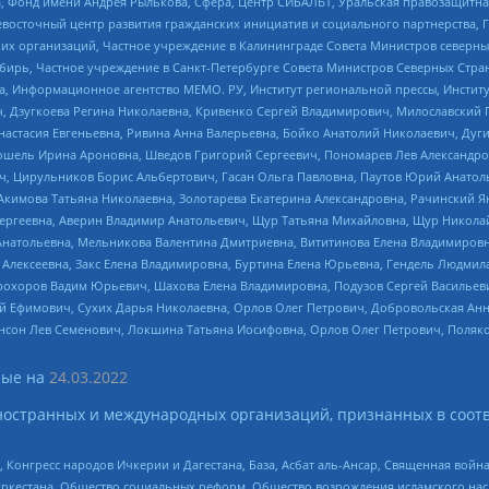
, Фонд имени Андрея Рылькова, Сфера, Центр СИБАЛЬТ, Уральская правозащитна
невосточный центр развития гражданских инициатив и социального партнерства, 
 организаций, Частное учреждение в Калининграде Совета Министров северных 
бирь, Частное учреждение в Санкт-Петербурге Совета Министров Северных Стра
а, Информационное агентство МЕМО. РУ, Институт региональной прессы, Инсти
ч, Дзугкоева Регина Николаевна, Кривенко Сергей Владимирович, Милославски
настасия Евгеньевна, Ривина Анна Валерьевна, Бойко Анатолий Николаевич, Дуг
ошель Ирина Ароновна, Шведов Григорий Сергеевич, Пономарев Лев Александро
ч, Цирульников Борис Альбертович, Гасан Ольга Павловна, Паутов Юрий Анато
Акимова Татьяна Николаевна, Золотарева Екатерина Александровна, Рачинский Я
Сергеевна, Аверин Владимир Анатольевич, Щур Татьяна Михайловна, Щур Никола
Анатольевна, Мельникова Валентина Дмитриевна, Вититинова Елена Владимировн
 Алексеевна, Закс Елена Владимировна, Буртина Елена Юрьевна, Гендель Людмил
рохоров Вадим Юрьевич, Шахова Елена Владимировна, Подузов Сергей Васильеви
й Ефимович, Сухих Дарья Николаевна, Орлов Олег Петрович, Добровольская Анн
нсон Лев Семенович, Локшина Татьяна Иосифовна, Орлов Олег Петрович, Поляк
ые на
24.03.2022
ностранных и международных организаций, признанных в соотв
нгресс народов Ичкерии и Дагестана, База, Асбат аль-Ансар, Священная война,
уркестана, Общество социальных реформ, Общество возрождения исламского насл