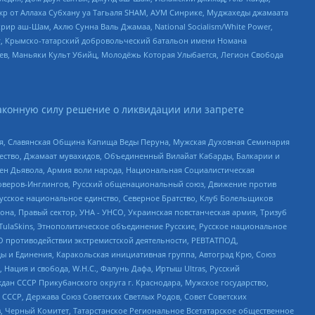
жр от Аллаха Субхану уа Тагьаля SHAM, АУМ Синрике, Муджахеды джамаата
рир аш-Шам, Ахлю Сунна Валь Джамаа, National Socialism/White Power,
рг, Крымско-татарский добровольческий батальон имени Номана
оев, Маньяки Культ Убийц, Молодёжь Которая Улыбается, Легион Свобода
аконную силу решение о ликвидации или запрете
ья, Славянская Община Капища Веды Перуна, Мужская Духовная Семинария
щество, Джамаат мувахидов, Объединенный Вилайат Кабарды, Балкарии и
ден Дьявола, Армия воли народа, Национальная Социалистическая
роверов-Инглингов, Русский общенациональный союз, Движение против
усское национальное единство, Северное Братство, Клуб Болельщиков
а, Правый сектор, УНА - УНСО, Украинская повстанческая армия, Тризуб
 TulaSkins, Этнополитическое объединение Русские, Русское национальное
О противодействии экстремистской деятельности, РЕВТАТПОД,
ы и Единения, Каракольская инициативная группа, Автоград Крю, Союз
 Нация и свобода, W.H.С., Фалунь Дафа, Иртыш Ultras, Русский
ан СССР Прикубанского округа г. Краснодара, Мужское государство,
СССР, Держава Союз Советских Светлых Родов, Совет Советских
в, Черный Комитет, Татарстанское Региональное Всетатарское общественное