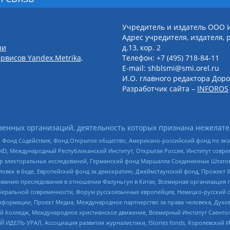
Учредитель и издатель ООО 
Адрес учредителя, издателя, р
зи
д.13, кор. 2
рвисов Yandex.Metrika,
Телефон: +7 (495) 718-84-11
E-mail: shblsmi@smi.orel.ru
И.О. главного редактора Доро
Разработчик сайта –
INFOROS
енных организаций, деятельность которых признана нежелате
 Фонд Содействия, Фонд Открытое общество, Американо-российский фонд по э
 Международный Республиканский Институт, Открытая Россия, Институт совре
р электоральных исследований, Германский фонд Маршалла Соединенных Штатов
еловек в беде, Европейский фонд за демократию, Джеймстаунский фонд, Прожект
дованию преследования в отношении Фалуньгун в Китае, Всемирная организация 
беральной современности, Форум русскоязычных европейцев, Немецко-русский о
формации, Проект Медиа, Международное партнерство за права человека, Духов
 Колледж, Международное христианское движение, Всемирный Институт Саентол
 ИДЕЛЬ-УРАЛ, Ассоциация развития журналистики, IStories fonds, Королевск