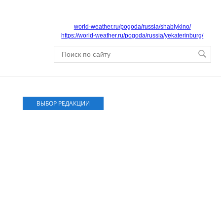
world-weather.ru/pogoda/russia/shablykino/
https://world-weather.ru/pogoda/russia/yekaterinburg/
ВЫБОР РЕДАКЦИИ