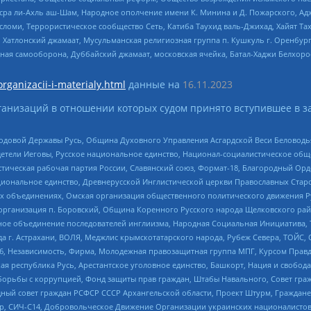
Нусра ли-Ахль аш-Шам, Народное ополчение имени К. Минина и Д. Пожарского, Ад
сломи, Террористическое сообщество Сеть, Катиба Таухид валь-Джихад, Хайят Тах
, Хатлонский джамаат, Мусульманская религиозная группа п. Кушкуль г. Оренбу
ная самооборона, Дуббайский джамаат, московская ячейка, Батал-Хаджи Белхор
organizacii-i-materialy.html
данные на
16.11.2023
анизаций в отношении которых судом принято вступившее в з
 Родовой Державы Русь, Община Духовного Управления Асгардской Веси Беловод
детели Иеговы, Русское национальное единство, Национал-социалистическое об
истическая рабочая партия России, Славянский союз, Формат-18, Благородный Ор
ациональное единство, Древнерусской Инглистической церкви Православных Ста
ных объединениях, Омская организация общественного политического движения Р
рганизация п. Боровский, Община Коренного Русского народа Щелковского район
гиозное объединение последователей инглиизма, Народная Социальная Инициатива,
 г. Астрахани, ВОЛЯ, Меджлис крымскотатарского народа, Рубеж Севера, ТОЙС, 
6, Независимость, Фирма, Молодежная правозащитная группа МПГ, Курсом Правд
ая республика Русь, Арестантское уголовное единство, Башкорт, Нация и свобода,
орьбы с коррупцией, Фонд защиты прав граждан, Штабы Навального, Совет гражд
ный совет граждан РСФСР СССР Архангельской области, Проект Штурм, Граждане 
tsApp, СИЧ-С14, Добровольческое Движение Организации украинских националисто