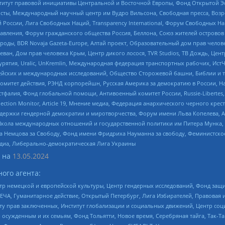
r, Институт правовой инициативы Центральной и Восточной Европы, Фонд Открытой Э
ты, Международный научный центр им Вудро Вильсона, Свободная пресса, Возро
России, Лига Свободных Наций, Transparеncy International, Форум Свободных Н
правления, Форум гражданского общества Россия, Беллона, Союз жителей острово
роды, BDR Novaja Gazeta-Europe, Алтай проект, Образовательный дом прав челов
еван, Дом прав человека Крым, Центр дикого лосося, TVR Studios, ТВ Дождь, Це
урятия, Uralic, UnKremlin, Международная федерация транспортных рабочих, Ист
ейских и международных исследований, Общество Сторожевой башни, Библии и тр
омитет действия, РЭНД корпорейшн, Русская Америка за демократию в России, Н
фалия, Фонд глобальной помощи, Антивоенный комитет России, Russie-Libertes, L
lection Monitor, Article 19, Мнение медиа, Федерация анархического черного кр
и гендерной демократии и миротворчества, Форум имени Льва Копелева, American C
г, Школа международных отношений и государственной политики им Питера Мунка
 Немцова за Свободу, Фонд имени Фридриха Науманна за свободу, Феминистско
медиа, Либерально-демократическая Лига Украины
 на
13.05.2024
ого агента:
р немецкой и европейской культуры, Центр гендерных исследований, Фонд защи
ЧА, Гуманитарное действие, Открытый Петербург, Лига Избирателей, Правовая 
иту прав заключенных, Институт глобализации и социальных движений, Центр 
ужденным и их семьям, Фонд Тольятти, Новое время, Серебряная тайга, Так-Так-