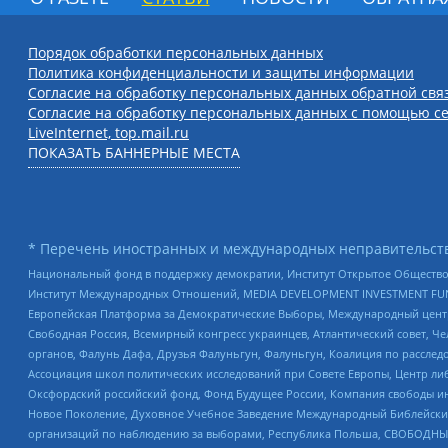
Порядок обработки персональных данных
Политика конфиденциальности и защиты информации
Согласие на обработку персональных данных обратной свя
Согласие на обработку персональных данных с помощью се
LiveInternet, top.mail.ru
ПОКАЗАТЬ БАННЕРНЫЕ МЕСТА
* Перечень иностранных и международных неправительств
Национальный фонд в поддержку демократии, Институт Открытое Общество
Институт Международных Отношений, MEDIA DEVELOPMENT INVESTMENT FUND,
Европейская Платформа за Демократические Выборы, Международный цент
Свободная Россия, Всемирный конгресс украинцев, Атлантический совет, Ч
органов, Фалунь Дафа, Друзья Фалуньгун, Фалуньгун, Коалиция по рассле
Ассоциация школ политических исследований при Совете Европы, Центр ли
Оксфордский российский фонд, Фонд Будущее России, Компания свободы ин
Новое Поколение, Духовное Учебное Заведение Международный Библейский
организаций по наблюдению за выборами, Республика Польша, СВОБОДНЫЙ