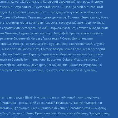
стонии, Calvert 22 Foundation, Канадский украинский конгресс, Институт
ждение, Всеукраинский духовный центр , Риддл, Русский антивоенный
ародов ПостРоссии, Солидарность с гражданским движением в России –
в Тисима и Хабомаи, Съезд народных депутатов, Гринпис Интернешнл, Фонд
ека Чернигов, Фонд Дом Прав Человека, Белорусский дом прав человека
нтр европейских исследований им Вилфрида Мартенса, Сетевое объединение
Чам Финланд, Гудзоновский институт, Фонд Демократического Развития,
актатов Свидетелей Иеговы, Гражданский Совет, Центр анализа
астоящая Россия, Глобальная сеть журналистов-расследователей, Служба
a Asocicion de Rusos Libres, Союз за возвращение Северных территорий,
еста, Радио Свободная Европа, Германское общество изучения Восточной
ouncils for International Education, Cultural Vistas, Institute of
, Российско-канадский демократический альянс, Школа международных
е антивоенное сопротивление, Комитет независимости Ингушетии,
ты прав граждан Штаб, Институт права и публичной политики, Фонд
инициатива, Гражданский Союз, Хасдей Ерушалаим, Центр поддержки и
социально-информационных инициатив Действие, Благотворительный фонд
Так, Сова, центр Анна, Проект Апрель, Самарская губерния, Эра здоровья,