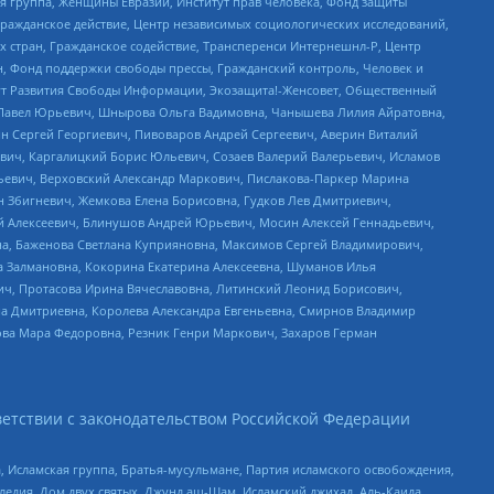
я группа, Женщины Евразии, Институт прав человека, Фонд защиты
Гражданское действие, Центр независимых социологических исследований,
стран, Гражданское содействие, Трансперенси Интернешнл-Р, Центр
н, Фонд поддержки свободы прессы, Гражданский контроль, Человек и
тут Развития Свободы Информации, Экозащита!-Женсовет, Общественный
й Павел Юрьевич, Шнырова Ольга Вадимовна, Чанышева Лилия Айратовна,
ин Сергей Георгиевич, Пивоваров Андрей Сергеевич, Аверин Виталий
вич, Каргалицкий Борис Юльевич, Созаев Валерий Валерьевич, Исламов
льевич, Верховский Александр Маркович, Пислакова-Паркер Марина
н Збигневич, Жемкова Елена Борисовна, Гудков Лев Дмитриевич,
й Алексеевич, Блинушов Андрей Юрьевич, Мосин Алексей Геннадьевич,
а, Баженова Светлана Куприяновна, Максимов Сергей Владимирович,
а Залмановна, Кокорина Екатерина Алексеевна, Шуманов Илья
ч, Протасова Ирина Вячеславовна, Литинский Леонид Борисович,
а Дмитриевна, Королева Александра Евгеньевна, Смирнов Владимир
ова Мара Федоровна, Резник Генри Маркович, Захаров Герман
етствии с законодательством Российской Федерации
 Исламская группа, Братья-мусульмане, Партия исламского освобождения,
едия, Дом двух святых, Джунд аш-Шам, Исламский джихад, Аль-Каида,