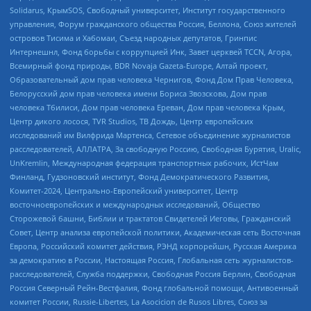
Solidarus, КрымSOS, Свободный университет, Институт государственного
управления, Форум гражданского общества Россия, Беллона, Союз жителей
островов Тисима и Хабомаи, Съезд народных депутатов, Гринпис
Интернешнл, Фонд борьбы с коррупцией Инк, Завет церквей TCCN, Агора,
Всемирный фонд природы, BDR Novaja Gazeta-Europe, Алтай проект,
Образовательный дом прав человека Чернигов, Фонд Дом Прав Человека,
Белорусский дом прав человека имени Бориса Звозскова, Дом прав
человека Тбилиси, Дом прав человека Ереван, Дом прав человека Крым,
Центр дикого лосося, TVR Studios, ТВ Дождь, Центр европейских
исследований им Вилфрида Мартенса, Сетевое объединение журналистов
расследователей, АЛЛАТРА, За свободную Россию, Свободная Бурятия, Uralic,
UnKremlin, Международная федерация транспортных рабочих, ИстЧам
Финланд, Гудзоновский институт, Фонд Демократического Развития,
Комитет-2024, Центрально-Европейский университет, Центр
восточноевропейских и международных исследований, Общество
Сторожевой башни, Библии и трактатов Свидетелей Иеговы, Гражданский
Совет, Центр анализа европейской политики, Академическая сеть Восточная
Европа, Российский комитет действия, РЭНД корпорейшн, Русская Америка
за демократию в России, Настоящая Россия, Глобальная сеть журналистов-
расследователей, Служба поддержки, Свободная Россия Берлин, Свободная
Россия Северный Рейн-Вестфалия, Фонд глобальной помощи, Антивоенный
комитет России, Russie-Libertes, La Asocicion de Rusos Libres, Союз за