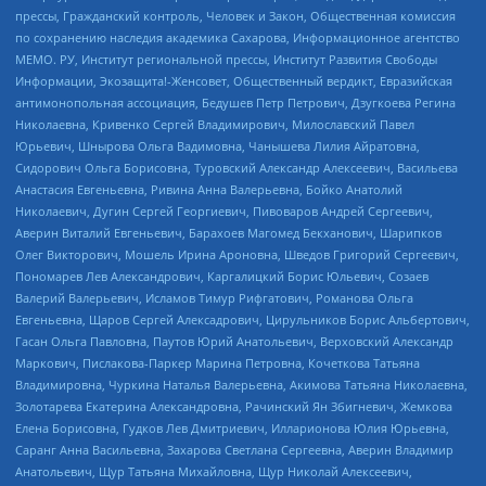
прессы, Гражданский контроль, Человек и Закон, Общественная комиссия
по сохранению наследия академика Сахарова, Информационное агентство
МЕМО. РУ, Институт региональной прессы, Институт Развития Свободы
Информации, Экозащита!-Женсовет, Общественный вердикт, Евразийская
антимонопольная ассоциация, Бедушев Петр Петрович, Дзугкоева Регина
Николаевна, Кривенко Сергей Владимирович, Милославский Павел
Юрьевич, Шнырова Ольга Вадимовна, Чанышева Лилия Айратовна,
Сидорович Ольга Борисовна, Туровский Александр Алексеевич, Васильева
Анастасия Евгеньевна, Ривина Анна Валерьевна, Бойко Анатолий
Николаевич, Дугин Сергей Георгиевич, Пивоваров Андрей Сергеевич,
Аверин Виталий Евгеньевич, Барахоев Магомед Бекханович, Шарипков
Олег Викторович, Мошель Ирина Ароновна, Шведов Григорий Сергеевич,
Пономарев Лев Александрович, Каргалицкий Борис Юльевич, Созаев
Валерий Валерьевич, Исламов Тимур Рифгатович, Романова Ольга
Евгеньевна, Щаров Сергей Алексадрович, Цирульников Борис Альбертович,
Гасан Ольга Павловна, Паутов Юрий Анатольевич, Верховский Александр
Маркович, Пислакова-Паркер Марина Петровна, Кочеткова Татьяна
Владимировна, Чуркина Наталья Валерьевна, Акимова Татьяна Николаевна,
Золотарева Екатерина Александровна, Рачинский Ян Збигневич, Жемкова
Елена Борисовна, Гудков Лев Дмитриевич, Илларионова Юлия Юрьевна,
Саранг Анна Васильевна, Захарова Светлана Сергеевна, Аверин Владимир
Анатольевич, Щур Татьяна Михайловна, Щур Николай Алексеевич,