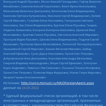
Блинушов Андрей Юрьевич, Мосин Алексей Геннадьевич, Гефтер Валентин
Михайлович, Симонов Алексей Кириллович, Флиге Ирина Анатольевна,
Мельникова Валентина Дмитриевна, Вититинова Елена Владимировна,
Баженова Светлана Куприяновна, Максимов Сергей Владимирович, Беляев
Сергей Иванович, Голубева Елена Николаевна, Ганнушкина Светлана
Алексеевна, Закс Елена Владимировна, Буртина Елена Юрьевна, Гендель
Людмила Залмановна, Кокорина Екатерина Алексеевна, Шуманов Илья
Вячеславович, Арапова Галина Юрьевна, Свечников Анатолий Мариевич,
Прохоров Вадим Юрьевич, Шахова Елена Владимировна, Подузов Сергей
Васильевич, Протасова Ирина Вячеславовна, Литинский Леонид Борисович,
Лукашевский Сергей Маркович, Бахмин Вячеслав Иванович, Шабад
Анатолий Ефимович, Сухих Дарья Николаевна, Орлов Олег Петрович,
Добровольская Анна Дмитриевна, Королева Александра Евгеньевна,
Смирнов Владимир Александрович, Вицин Сергей Ефимович, Золотухин
Борис Андреевич, Левинсон Лев Семенович, Локшина Татьяна Иосифовна,
Орлов Олег Петрович, Полякова Мара Федоровна, Резник Генри Маркович,
Захаров Герман Константинович
Источник:
http://unro.minjust.ru/NKOForeignAgent.aspx
данные на
24.03.2022
* Единый федеральный список организаций, в том числе
иностранных и международных организаций, признанных
в соответствии с законодательством Российской Федерации