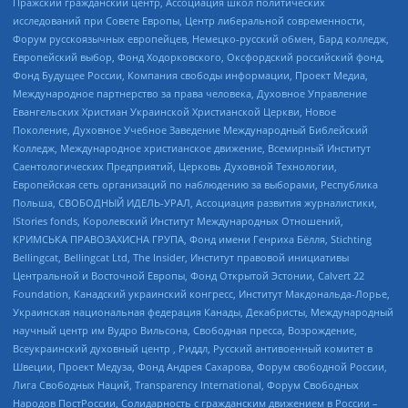
Пражский гражданский центр, Ассоциация школ политических
исследований при Совете Европы, Центр либеральной современности,
Форум русскоязычных европейцев, Немецко-русский обмен, Бард колледж,
Европейский выбор, Фонд Ходорковского, Оксфордский российский фонд,
Фонд Будущее России, Компания свободы информации, Проект Медиа,
Международное партнерство за права человека, Духовное Управление
Евангельских Христиан Украинской Христианской Церкви, Новое
Поколение, Духовное Учебное Заведение Международный Библейский
Колледж, Международное христианское движение, Всемирный Институт
Саентологических Предприятий, Церковь Духовной Технологии,
Европейская сеть организаций по наблюдению за выборами, Республика
Польша, СВОБОДНЫЙ ИДЕЛЬ-УРАЛ, Ассоциация развития журналистики,
IStories fonds, Королевский Институт Международных Отношений,
КРИМСЬКА ПРАВОЗАХИСНА ГРУПА, Фонд имени Генриха Бёлля, Stichting
Bellingcat, Bellingcat Ltd, The Insider, Институт правовой инициативы
Центральной и Восточной Европы, Фонд Открытой Эстонии, Calvert 22
Foundation, Канадский украинский конгресс, Институт Макдональда-Лорье,
Украинская национальная федерация Канады, Декабристы, Международный
научный центр им Вудро Вильсона, Свободная пресса, Возрождение,
Всеукраинский духовный центр , Риддл, Русский антивоенный комитет в
Швеции, Проект Медуза, Фонд Андрея Сахарова, Форум свободной России,
Лига Свободных Наций, Transparеncy International, Форум Свободных
Народов ПостРоссии, Солидарность с гражданским движением в России –