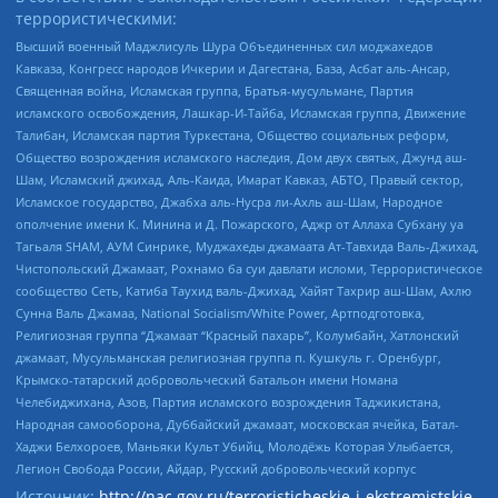
террористическими:
Высший военный Маджлисуль Шура Объединенных сил моджахедов
Кавказа, Конгресс народов Ичкерии и Дагестана, База, Асбат аль-Ансар,
Священная война, Исламская группа, Братья-мусульмане, Партия
исламского освобождения, Лашкар-И-Тайба, Исламская группа, Движение
Талибан, Исламская партия Туркестана, Общество социальных реформ,
Общество возрождения исламского наследия, Дом двух святых, Джунд аш-
Шам, Исламский джихад, Аль-Каида, Имарат Кавказ, АБТО, Правый сектор,
Исламское государство, Джабха аль-Нусра ли-Ахль аш-Шам, Народное
ополчение имени К. Минина и Д. Пожарского, Аджр от Аллаха Субхану уа
Тагьаля SHAM, АУМ Синрике, Муджахеды джамаата Ат-Тавхида Валь-Джихад,
Чистопольский Джамаат, Рохнамо ба суи давлати исломи, Террористическое
сообщество Сеть, Катиба Таухид валь-Джихад, Хайят Тахрир аш-Шам, Ахлю
Сунна Валь Джамаа, National Socialism/White Power, Артподготовка,
Религиозная группа “Джамаат “Красный пахарь”, Колумбайн, Хатлонский
джамаат, Мусульманская религиозная группа п. Кушкуль г. Оренбург,
Крымско-татарский добровольческий батальон имени Номана
Челебиджихана, Азов, Партия исламского возрождения Таджикистана,
Народная самооборона, Дуббайский джамаат, московская ячейка, Батал-
Хаджи Белхороев, Маньяки Культ Убийц, Молодёжь Которая Улыбается,
Легион Свобода России, Айдар, Русский добровольческий корпус
Источник:
http://nac.gov.ru/terroristicheskie-i-ekstremistskie-