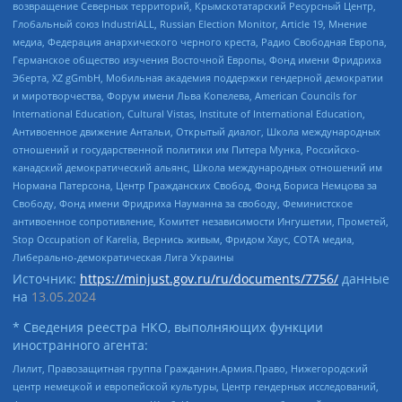
возвращение Северных территорий, Крымскотатарский Ресурсный Центр,
Глобальный союз IndustriALL, Russian Election Monitor, Article 19, Мнение
медиа, Федерация анархического черного креста, Радио Свободная Европа,
Германское общество изучения Восточной Европы, Фонд имени Фридриха
Эберта, XZ gGmbH, Мобильная академия поддержки гендерной демократии
и миротворчества, Форум имени Льва Копелева, American Councils for
International Education, Cultural Vistas, Institute of International Education,
Антивоенное движение Антальи, Открытый диалог, Школа международных
отношений и государственной политики им Питера Мунка, Российско-
канадский демократический альянс, Школа международных отношений им
Нормана Патерсона, Центр Гражданских Свобод, Фонд Бориса Немцова за
Свободу, Фонд имени Фридриха Науманна за свободу, Феминистское
антивоенное сопротивление, Комитет независимости Ингушетии, Прометей,
Stop Occupation of Karelia, Вернись живым, Фридом Хаус, СОТА медиа,
Либерально-демократическая Лига Украины
Источник:
https://minjust.gov.ru/ru/documents/7756/
данные
на
13.05.2024
* Сведения реестра НКО, выполняющих функции
иностранного агента:
Лилит, Правозащитная группа Гражданин.Армия.Право, Нижегородский
центр немецкой и европейской культуры, Центр гендерных исследований,