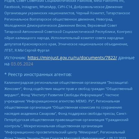
Родов, Совет Советских Социалистических Районов, Meta Platforms Inc,
Facebook, Instagram, WhatsApp, СИЧ-С14, Добровольческое Движение
Организации украинских националистов, Черный Комитет, Татарстанское
Региональное Всетатарское общественное движение, Невоград,
Молодежное Демократическое Движение Весна, Верховный Совет
Татарской Автономной Советской Социалистической Республики, Конгресс
ойрат-калмыцкого народа, Исполнительный комитет совета народных
депутатов Красноярского края, Этническое национальное объединение,
ЛГБТ, Я.МЫ Сергей Фургал
Источник:
https://minjust.gov.ru/ru/documents/7822/
данные
на
03.05.2024
* Реестр иностранных агентов:
Калининградская региональная общественная организация "Экозащита!-Женсовет", Фонд содействия защите прав и свобод граждан "Общественный вердикт", Фонд "Институт Развития Свободы Информации", Частное учреждение "Информационное агентство МЕМО. РУ", Региональная общественная организация "Общественная комиссия по сохранению наследия академика Сахарова", Фонд поддержки свободы прессы, Санкт-Петербургская общественная правозащитная организация "Гражданский контроль", Межрегиональная общественная организация "Информационно-просветительский центр "Мемориал", Региональный Фонд "Центр Защиты Прав Средств Массовой Информации", с 05.12.2023 Фонд "Центр Защиты Прав Средств массовой информации", Региональная общественная благотворительная организация помощи беженцам и мигрантам "Гражданское содействие", Негосударственное образовательное учреждение дополнительного профессионального образования (повышение квалификации) специалистов "АКАДЕМИЯ ПО ПРАВАМ ЧЕЛОВЕКА", Свердловская региональная общественная организация "Сутяжник", Автономная некоммерческая организация "Центр независимых социологических исследований", Союз общественных объединений "Российский исследовательский центр по правам человека", Региональное общественное учреждение научно-информационный центр "МЕМОРИАЛ", Некоммерческая организация "Фонд защиты гласности", Автономная некоммерческая организация "Институт прав человека", Городская общественная организация "Екатеринбургское общество "МЕМОРИАЛ", Городская общественная организация "Рязанское историко-просветительское и правозащитное общество "Мемориал" (Рязанский Мемориал), Челябинский региональный орган общественной самодеятельности – женское общественное объединение "Женщины Евразии", Челябинский региональный орган общественной самодеятельности "Уральская правозащитная группа", Фонд содействия защите здоровья и социальной справедливости имени Андрея Рылькова, Автономная Некоммерческая Организация "Аналитический Центр Юрия Левады", Автономная некоммерческая организация социальной поддержки населения "Проект Апрель", Региональная общественная организация помощи женщинам и детям, находящимся в кризисной ситуации "Информационно-методический центр "Анна", Фонд содействия развитию массовых коммуникаций и правовому просвещению "Так-так-Так", Фонд содействия устойчивому развитию "Серебряная тайга", Свердловский региональный общественный фонд социальных проектов "Новое время", "Idel.Реалии", Кавказ.Реалии, Крым.Реалии, Телеканал Настоящее Время, Татаро-башкирская служба Радио Свобода (Azatliq Radiosi), Радио Свободная Европа/Радио Свобода (PCE/PC), "Сибирь.Реалии", "Фактограф", Благотворительный фонд помощи осужденным и их семьям, Автономная некоммерческая организация "Институт глобализации и социальных движений", Фонд "В защиту прав заключенных", Частное учреждение "Центр поддержки и содействия развитию средств массовой информации", Пензенский региональный общественный благотворительный фонд "Гражданский союз", "Север.Реалии", Некоммерческая организация Фонд "Правовая инициатива", Общество с ограниченной ответственностью "Радио Свободная Европа/Радио Свобода", Чешское информационное агентство "MEDIUM-ORIENT", Красноярская региональная общественная организация "Мы против СПИДа", Камалягин Денис Николаевич, Маркелов Сергей Евгеньевич, Пономарев Лев Александрович, Савицкая Людмила Алексеевна, Автономная некоммерческая организация "Центр по работе с проблемой насилия "НАСИЛИЮ.НЕТ", Межрегиональный профессиональный союз работников здравоохранения "Альянс врачей", Юридическое лицо, зарегистрированное в Латвийской Республике, SIA "Medusa Project" (регистрационный номер 40103797863, дата регистрации 10.06.2014), Некоммерческая организация "Фонд по борьбе с коррупцией", Автономная некоммерческая организация "Институт права и публичной политики", Баданин Роман Сергеевич, Гликин Максим Александрович, Железнова Мария Михайловна, Лукьянова Юлия Сергеевна, Маетная Елизавета Витальевна, Маняхин Петр Борисович, Чуракова Ольга Владимировна, Ярош Юлия Петровна, Юридическое лицо "The Insider SIA", зарегистрированное в Риге, Латвийская Республика (дата регистрации 26.06.2015), являющееся администратором доменного имени интернет-издания "The Insider SIA", https://theins.ru, Постернак Алексей Евгеньевич, Рубин Михаил Аркадьевич, Анин Роман Александрович, Юридическое лицо Istories fonds, зарегистрированное в Латвийской Республике (регистрационный номер 50008295751, дата регистрации 24.02.2020), Великовский Дмитрий Александрович, Долинина Ирина Николаевна, Мароховская Алеся Алексеевна, Шлейнов Роман Юрьевич, Шмагун Олеся Валентиновна, Общество с ограниченной ответственностью "Альтаир 2021", Общество с ограниченной ответственностью "Вега 2021", Общество с ограниченной ответственностью "Главный редактор 2021", Общество с ограниченной ответственностью "Ромашки монолит", Важенков Артем Валерьевич, Ивановская областная общественная организация "Центр гендерных исследований", Гурман Юрий Альбертович, Медиапроект "ОВД-Инфо", Егоров Владимир Владимирович, Жилинский Владимир Александрович, Общество с ограниченной ответственностью "ЗП", Иванова София Юрьевна, Карезина Инна Павловна, Кильтау Екатерина Викторовна, Петров Алексей Викторович, Пискунов Сергей Евгеньевич, Смирнов Сергей Сергеевич, Тихонов Михаил Сергеевич, Общество с ограниченной ответственностью "ЖУРНАЛИСТ-ИНОСТРАННЫЙ АГЕНТ", Арапова Галина Юрьевна, Вольтская Татьяна Анатольевна, Американская компания "Mason G.E.S. Anonymous Foundation" (США), являющаяся владельцем интернет-издания https://mnews.world/, Компания "Stichting Bellingcat", зарегистрированная в Нидерландах (дата регистрации 11.07.2018), Захаров Андрей Вячеславович, Клепиковская Екатерина Дмитриевна, Общество с ограниченной ответственностью "МЕМО", Перл Роман Александрович, Симонов Евгений Алексеевич, Соловьева Елена Анатольевна, Сотников Даниил Владимирович, Сурначева Елизавета Дмитриевна, Автономная некоммерческая организация по защите прав человека и информированию населения "Якутия – Наше Мнение", Общество с ограниченной ответственностью "Москоу диджитал медиа", с 26.01.2023 Общество с ограниченной ответственностью "Чайка Белые сады", Ветошкина Валерия Валерьевна, Заговора Максим Александрович, Межрегиональное общественное движение "Российская ЛГБТ - сеть", Оленичев Максим Владимирович, Павлов Иван Юрьевич, Скворцова Елена Сергеевна, Общество с ограниченной ответственностью "Как бы инагент", Кочетков Игорь Викторович, Общество с ограниченной ответственностью "Честные выборы", Еланчик Олег Александрович, Общество с ограниченной ответственностью "Нобелевский призыв", Гималова Регина Эмилевна, Григорьев Андрей Валерьевич, Григорьева Алина Александровна, Ассоциация по содействию защите прав призывников, альтернативнослужащих и военнослужащих "Правозащитная группа "Гражданин.Армия.Право", Хисамова Регина Фаритовна, Автономная некоммерческая организация по реализации социально-правовых программ "Лилит", Дальневосточное общественное движение "Маяк", Санкт-Петербургская ЛГБТ-инициативная группа "Выход", Инициативная группа ЛГБТ+ "Реверс", Алексеев Андрей Викторович, Бекбулатова Таисия Львовна, Беляев Иван Михайлович, Владыкина Елена Сергеевна, Гельман Марат Александрович, Никульшина Вероника Юрьевна, Толоконникова Надежда Андреевна, Шендерович Виктор Анатольевич, Общество с ограниченной ответственностью "Данное сообщение", Общество с ограниченной ответственностью Издательский дом "Новая глава", Айнбиндер Александра Александровна, Московский комьюнити-центр для ЛГБТ+инициатив, Благотворительный фонд развития филантропии, Deutsche Welle (Германия, Kurt-Schumacher-Strasse 3, 53113 Bonn), Борзунова Мария Михайловна, Воробьев Виктор Викторович, Голубева Анна Львовна, Константинова Алла Михайловна, Малкова Ирина Владимировна, Мурадов Мурад Абдулгалимович, Осетинская Елизавета Николаевна, Понасенков Евгений Николаевич, Ганапольский Матвей Юрьевич, Киселев Евгений Алексеевич, Борухович Ирина Григорьевна, Дремин Иван Тимофеевич, Дубровский Дмитрий Викторович, Красноярская региональная общественная организация поддержки и развития альтернативных образовательных технологий и межкультурных коммуникаций "ИНТЕРРА", Маяковская Екатерина Алексеевна, Фейгин Марк Захарович, Филимонов Андрей Викторович, Дзугкоева Регина Николаевна, Доброхотов Роман Александрович, Дудь Юрий Александрович, Елкин Сергей Владимирович, Кругликов Кирилл Игоревич, Сабунаева Мария Леонидовна, Семенов Алексей Владимирович, Шаинян Карен Багратович, Шульман Екатерина Михайловна, Асафьев Артур Валерьевич, Вахштайн Виктор Семенович, Венедиктов Алексей Алексеевич, Лушникова Екатерина Евгеньевна, Волков Леонид Михайлович, Невзоров Александр Глебович, Пархоменко Сергей Борисович, Сироткин Ярослав Николаевич, Кара-Мурза Владимир Владимирович, Баранова Наталья Владимировна, Гозман Леонид Яковлевич, Кагарлицкий Борис Юльевич, Климарев Михаил Валерьевич, Милов Владимир Станиславович, Автономная некоммерческая организация Краснодарский центр современного искусства "Типография", Моргенштерн Алишер Тагирович, Соболь Любовь Эдуардовна, Общество с ограниченной ответственностью "ЛИЗА НОРМ", Каспаров Гарри Кимович, Ходорковский Михаил Борисович, Общество с ограниченной ответственностью "Апрельские тезисы", Данилович Ирина Брониславовна, Кашин Олег Владимирович, Петров Николай Владимирович, Пивоваров Алексей Владимирович, Соколов Михаил Владимирович, Цветкова Юлия Владимировна, Чичваркин Евгений Александрович, Комитет против пыток/Команда против пыток, Общество с ограниченной ответственностью "Первый научный", Общество с ограниченной ответственностью "Вертолет и ко", Белоцерковская Вероника Борисовна, Кац Максим Евгеньевич, Лазарева Татьяна Юрьевна, Шаведдинов Руслан Табризович, Яшин Илья Валерьевич, Общество с ограниченной ответственностью "Иноагент ААВ", Алешковский Дмитрий Петрович, Альбац Евгения Марковна, Быков Дмитрий Львович, Галямина Юлия Евгеньевна, Лойко Сергей Леонидович, Мартынов Кирилл Константинович, Медведев Сергей Александрович, Крашенинников Федор Геннадиевич, Гордеева Катерина Вл