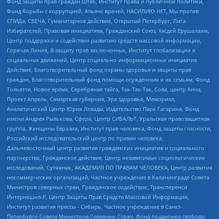
Фонд защиты прав граждан Штаб, Институт права и публичной политики,
Фонд борьбы с коррупцией, Альянс врачей, НАСИЛИЮ.НЕТ, Мы против
СПИДа, СВЕЧА, Гуманитарное действие, Открытый Петербург, Лига
Избирателей, Правовая инициатива, Гражданский Союз, Хасдей Ерушалаим,
Центр поддержки и содействия развитию средств массовой информации,
Горячая Линия, В защиту прав заключенных, Институт глобализации и
социальных движений, Центр социально-информационных инициатив
Действие, Благотворительный фонд охраны здоровья и защиты прав
граждан, Благотворительный фонд помощи осужденным и их семьям, Фонд
Тольятти, Новое время, Серебряная тайга, Так-Так-Так, Сова, центр Анна,
Проект Апрель, Самарская губерния, Эра здоровья, Мемориал,
Аналитический Центр Юрия Левады, Издательство Парк Гагарина, Фонд
имени Андрея Рылькова, Сфера, Центр СИБАЛЬТ, Уральская правозащитная
группа, Женщины Евразии, Институт прав человека, Фонд защиты гласности,
Российский исследовательский центр по правам человека,
Дальневосточный центр развития гражданских инициатив и социального
партнерства, Гражданское действие, Центр независимых социологических
исследований, Сутяжник, АКАДЕМИЯ ПО ПРАВАМ ЧЕЛОВЕКА, Центр развития
некоммерческих организаций, Частное учреждение в Калининграде Совета
Министров северных стран, Гражданское содействие, Трансперенси
Интернешнл-Р, Центр Защиты Прав Средств Массовой Информации,
Институт развития прессы - Сибирь, Частное учреждение в Санкт-
Петербурге Совета Министров Северных Стран, Фонд поддержки свободы