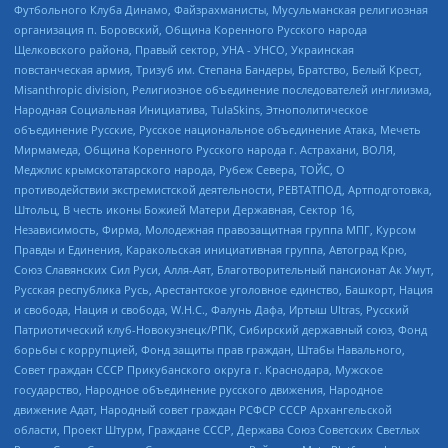
Футбольного Клуба Динамо, Файзрахманисты, Мусульманская религиозная
организация п. Боровский, Община Коренного Русского народа
Щелковского района, Правый сектор, УНА - УНСО, Украинская
повстанческая армия, Тризуб им. Степана Бандеры, Братство, Белый Крест,
Misanthropic division, Религиозное объединение последователей инглиизма,
Народная Социальная Инициатива, TulaSkins, Этнополитическое
объединение Русские, Русское национальное объединение Атака, Мечеть
Мирмамеда, Община Коренного Русского народа г. Астрахани, ВОЛЯ,
Меджлис крымскотатарского народа, Рубеж Севера, ТОЙС, О
противодействии экстремистской деятельности, РЕВТАТПОД, Артподготовка,
Штольц, В честь иконы Божией Матери Державная, Сектор 16,
Независимость, Фирма, Молодежная правозащитная группа МПГ, Курсом
Правды и Единения, Каракольская инициативная группа, Автоград Крю,
Союз Славянских Сил Руси, Алля-Аят, Благотворительный пансионат Ак Умут,
Русская республика Русь, Арестантское уголовное единство, Башкорт, Нация
и свобода, Нация и свобода, W.H.С., Фалунь Дафа, Иртыш Ultras, Русский
Патриотический клуб-Новокузнецк/РПК, Сибирский державный союз, Фонд
борьбы с коррупцией, Фонд защиты прав граждан, Штабы Навального,
Совет граждан СССР Прикубанского округа г. Краснодара, Мужское
государство, Народное объединение русского движения, Народное
движение Адат, Народный совет граждан РСФСР СССР Архангельской
области, Проект Штурм, Граждане СССР, Держава Союз Советских Светлых