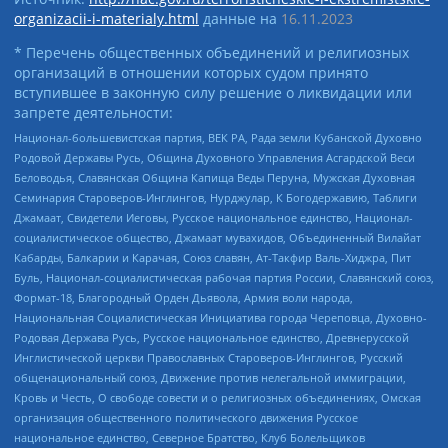
organizacii-i-materialy.html
данные на
16.11.2023
* Перечень общественных объединений и религиозных
организаций в отношении которых судом принято
вступившее в законную силу решение о ликвидации или
запрете деятельности:
Национал-большевистская партия, ВЕК РА, Рада земли Кубанской Духовно
Родовой Державы Русь, Община Духовного Управления Асгардской Веси
Беловодья, Славянская Община Капища Веды Перуна, Мужская Духовная
Семинария Староверов-Инглингов, Нурджулар, К Богодержавию, Таблиги
Джамаат, Свидетели Иеговы, Русское национальное единство, Национал-
социалистическое общество, Джамаат мувахидов, Объединенный Вилайат
Кабарды, Балкарии и Карачая, Союз славян, Ат-Такфир Валь-Хиджра, Пит
Буль, Национал-социалистическая рабочая партия России, Славянский союз,
Формат-18, Благородный Орден Дьявола, Армия воли народа,
Национальная Социалистическая Инициатива города Череповца, Духовно-
Родовая Держава Русь, Русское национальное единство, Древнерусской
Инглистической церкви Православных Староверов-Инглингов, Русский
общенациональный союз, Движение против нелегальной иммиграции,
Кровь и Честь, О свободе совести и о религиозных объединениях, Омская
организация общественного политического движения Русское
национальное единство, Северное Братство, Клуб Болельщиков