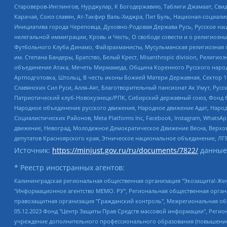
Староверов-Инглингов, Нурджулар, К Богодержавию, Таблиги Джамаат, Сви
Карачая, Союз славян, Ат-Такфир Валь-Хиджра, Пит Буль, Национал-социал
Инициатива города Череповца, Духовно-Родовая Держава Русь, Русское н
нелегальной иммиграции, Кровь и Честь, О свободе совести и о религиоз
Футбольного Клуба Динамо, Файзрахманисты, Мусульманская религиозная о
им. Степана Бандеры, Братство, Белый Крест, Misanthropic division, Рели
объединение Атака, Мечеть Мирмамеда, Община Коренного Русского народа
Артподготовка, Штольц, В честь иконы Божией Матери Державная, Сектор 1
Славянских Сил Руси, Алля-Аят, Благотворительный пансионат Ак Умут, Русск
Патриотический клуб-Новокузнецк/РПК, Сибирский державный союз, Фонд б
Народное объединение русского движения, Народное движение Адат, Народ
Социалистических Районов, Meta Platforms Inc, Facebook, Instagram, Wha
движение, Невоград, Молодежное Демократическое Движение Весна, Верхов
депутатов Красноярского края, Этническое национальное объединение, ЛГ
Источник:
https://minjust.gov.ru/ru/documents/7822/
данные
* Реестр иностранных агентов:
Калининградская региональная общественная организация "Экозащита!-Женсовет", Фонд содействия защите прав и свобод граждан "Общественный вердикт", Фонд "Институт Развития Свободы Информации", Частное учреждение "Информационное агентство МЕМО. РУ", Региональная общественная организация "Общественная комиссия по сохранению наследия академика Сахарова", Фонд поддержки свободы прессы, Санкт-Петербургская общественная правозащитная организация "Гражданский контроль", Межрегиональная общественная организация "Информационно-просветительский центр "Мемориал", Региональный Фонд "Центр Защиты Прав Средств Массовой Информации", с 05.12.2023 Фонд "Центр Защиты Прав Средств массовой информации", Региональная общественная благотворительная организация помощи беженцам и мигрантам "Гражданское содействие", Негосударственное образовательное учреждение дополнительного профессионального образования (повышение квалификации) специалистов "АКАДЕМИЯ ПО ПРАВАМ ЧЕЛОВЕКА", Свердловская региональная общественная организация "Сутяжник", Автономная некоммерческая организация "Центр независимых социологических исследований", Союз общественных объединений "Российский исследовательский центр по правам человека", Региональное общественное учреждение научно-информационный центр "МЕМОРИАЛ", Некоммерческая организация "Фонд защиты гласности", Автономная некоммерческая организация "Институт прав человека", Городская общественная организация "Екатеринбургское общество "МЕМОРИАЛ", Городская общественная организация "Рязанское историко-просветительское и правозащитное общество "Мемориал" (Рязанский Мемориал), Челябинский региональный орган общественной самодеятельности – женское общественное объединение "Женщины Евразии", Челябинский региональный орган общественной самодеятельности "Уральская правозащитная группа", Фонд содействия защите здоровья и социальной справедливости имени Андрея Рылькова, Автономная Некоммерческая Организация "Аналитический Центр Юрия Левады", Автономная некоммерческая организация социальной поддержки населения "Проект Апрель", Региональная общественная организация помощи женщинам и детям, находящимся в кризисной ситуации "Информационно-методический центр "Анна", Фонд содействия развитию массовых коммуникаций и правовому просвещению "Так-так-Так", Фонд содействия устойчивому развитию "Серебряная тайга", Свердловский региональный общественный фонд социальных проектов "Новое время", "Idel.Реалии", Кавказ.Реалии, Крым.Реалии, Телеканал Настоящее Время, Татаро-башкирская служба Радио Свобода (Azatliq Radiosi), Радио Свободная Европа/Радио Свобода (PCE/PC), "Сибирь.Реалии", "Фактограф", Благотворительный фонд помощи осужденным и их семьям, Автономная некоммерческая организация "Институт глобализации и социальных движений", Фонд "В защиту прав заключенных", Частное учреждение "Центр поддержки и содействия развитию средств массовой информации", Пензенский региональный общественный благотворительный фонд "Гражданский союз", "Север.Реалии", Некоммерческая организация Фонд "Правовая инициатива", Общество с ограниченной ответственностью "Радио Свободная Европа/Радио Свобода", Чешское информационное агентство "MEDIUM-ORIENT", Красноярская региональная общественная организация "Мы против СПИДа", Камалягин Денис Николаевич, Маркелов Сергей Евгеньевич, Пономарев Лев Александрович, Савицкая Людмила Алексеевна, Автоно