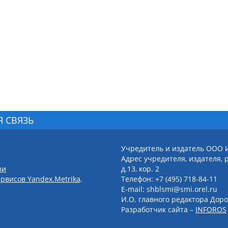
Я СВЯЗЬ
Учредитель и издатель ООО 
Адрес учредителя, издателя, р
зи
д.13, кор. 2
рвисов Yandex.Metrika,
Телефон: +7 (495) 718-84-11
E-mail: shblsmi@smi.orel.ru
И.О. главного редактора Доро
Разработчик сайта –
INFOROS