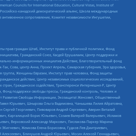
ouncils for International Education, Cultural Vistas, Institute of
, Российско-канадский демократический альянс, Школа международных
е антивоенное сопротивление, Комитет независимости Ингушетии,
ты прав граждан Штаб, Институт права и публичной политики, Фонд
инициатива, Гражданский Союз, Хасдей Ерушалаим, Центр поддержки и
социально-информационных инициатив Действие, Благотворительный фонд
Так, Сова, центр Анна, Проект Апрель, Самарская губерния, Эра здоровья,
я группа, Женщины Евразии, Институт прав человека, Фонд защиты
Гражданское действие, Центр независимых социологических исследований,
стран, Гражданское содействие, Трансперенси Интернешнл-Р, Центр
н, Фонд поддержки свободы прессы, Гражданский контроль, Человек и
тут Развития Свободы Информации, Экозащита!-Женсовет, Общественный
й Павел Юрьевич, Шнырова Ольга Вадимовна, Чанышева Лилия Айратовна,
ин Сергей Георгиевич, Пивоваров Андрей Сергеевич, Аверин Виталий
вич, Каргалицкий Борис Юльевич, Созаев Валерий Валерьевич, Исламов
льевич, Верховский Александр Маркович, Пислакова-Паркер Марина
н Збигневич, Жемкова Елена Борисовна, Гудков Лев Дмитриевич,
й Алексеевич, Блинушов Андрей Юрьевич, Мосин Алексей Геннадьевич,