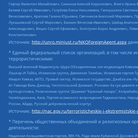
Гефтер Валентин Михайлович, Симонов Алексей Кириллович, Флиге Ирина 
Беляев Сергей Иванович, Голубева Елена Николаевна, Ганнушкина Светлана
Вячеславович, Арапова Галина Юрьевна, Свечников Анатолий Мариевич, П
Лукашевский Сергей Маркович, Бахмин Вячеслав Иванович, Шабад Анатоли
Александрович, Вицин Сергей Ефимович, Золотухин Борис Андреевич, Леви
Константинович
Источник:
http://unro.minjust.ru/NKOForeignAgent.aspx
данн
* Единый федеральный список организаций, в том числе и
террористическими:
Высший военный Маджлисуль Шура Объединенных сил моджахедов Кавказа, Ко
Лашкар-И-Тайба, Исламская группа, Движение Талибан, Исламская партия Т
Имарат Кавказ, АБТО, Правый сектор, Исламское государство, Джабха аль-
Ат-Тавхида Валь-Джихад, Чистопольский Джамаат, Рохнамо ба суи давлати и
Артподготовка, Религиозная группа “Джамаат “Красный пахарь”, Колумбайн
Челебиджихана, Азов, Партия исламского возрождения Таджикистана, Народ
России, Айдар, Русский добровольческий корпус
Источник:
http://nac.gov.ru/terroristicheskie-i-ekstremistskie-
* Перечень общественных объединений и религиозных орг
деятельности:
Национал-большевистская партия, ВЕК РА, Рада земли Кубанской Духовно