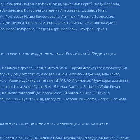
а, Баженова Светлана Куприяновна, Максимов Сергей Владимирович,
а Залмановна, Кокорина Екатерина Алексеевна, Шуманов Илья
ч, Протасова Ирина Вячеславовна, Литинский Леонид Борисович,
а Дмитриевна, Королева Александра Евгеньевна, Смирнов Владимир
ова Мара Федоровна, Резник Генри Маркович, Захаров Герман
етствии с законодательством Российской Федерации
 Исламская группа, Братья-мусульмане, Партия исламского освобождения,
едия, Дом двух святых, Джунд аш-Шам, Исламский джихад, Аль-Каида,
жр от Аллаха Субхану уа Тагьаля SHAM, АУМ Синрике, Муджахеды джамаата
рир аш-Шам, Ахлю Сунна Валь Джамаа, National Socialism/White Power,
рг, Крымско-татарский добровольческий батальон имени Номана
оев, Маньяки Культ Убийц, Молодёжь Которая Улыбается, Легион Свобода
аконную силу решение о ликвидации или запрете
ья, Славянская Община Капища Веды Перуна, Мужская Духовная Семинария