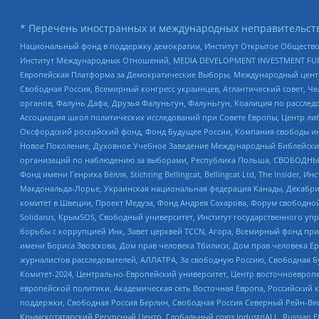
* Перечень иностранных и международных неправительств
Национальный фонд в поддержку демократии, Институт Открытое Общество
Институт Международных Отношений, MEDIA DEVELOPMENT INVESTMENT FUND,
Европейская Платформа за Демократические Выборы, Международный цент
Свободная Россия, Всемирный конгресс украинцев, Атлантический совет, Ч
органов, Фалунь Дафа, Друзья Фалуньгун, Фалуньгун, Коалиция по рассле
Ассоциация школ политических исследований при Совете Европы, Центр ли
Оксфордский российский фонд, Фонд Будущее России, Компания свободы ин
Новое Поколение, Духовное Учебное Заведение Международный Библейский
организаций по наблюдению за выборами, Республика Польша, СВОБОДНЫЙ
Фонд имени Генриха Бёлля, Stichting Bellingcat, Bellingcat Ltd, The Inside
Макдональда-Лорье, Украинская национальная федерация Канады, Декабрис
комитет в Швеции, Проект Медуза, Фонд Андрея Сахарова, Форум свободной 
Solidarus, КрымSOS, Свободный университет, Институт государственного у
борьбы с коррупцией Инк, Завет церквей TCCN, Агора, Всемирный фонд при
имени Бориса Звозскова, Дом прав человека Тбилиси, Дом прав человека Ер
журналистов расследователей, АЛЛАТРА, За свободную Россию, Свободная Б
Комитет-2024, Центрально-Европейский университет, Центр восточноевроп
европейской политики, Академическая сеть Восточная Европа, Российский к
поддержки, Свободная Россия Берлин, Свободная Россия Северный Рейн-Вест
Крымскотатарский Ресурсный Центр, Глобальный союз IndustriALL, Russian E