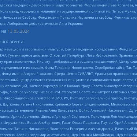
и гендерной демократии и миротворчества, Форум имени Льва Копелева, American C
г, Школа международных отношений и государственной политики им Питера Мунка
 Немцова за Свободу, Фонд имени Фридриха Науманна за свободу, Феминистско
медиа, Либерально-демократическая Лига Украины
 на
13.05.2024
ого агента:
р немецкой и европейской культуры, Центр гендерных исследований, Фонд защи
ЧА, Гуманитарное действие, Открытый Петербург, Лига Избирателей, Правовая 
иту прав заключенных, Институт глобализации и социальных движений, Центр 
ужденным и их семьям, Фонд Тольятти, Новое время, Серебряная тайга, Так-Так-
, Фонд имени Андрея Рылькова, Сфера, Центр СИБАЛЬТ, Уральская правозащитна
невосточный центр развития гражданских инициатив и социального партнерства, 
 организаций, Частное учреждение в Калининграде Совета Министров северных 
бирь, Частное учреждение в Санкт-Петербурге Совета Министров Северных Стра
а, Информационное агентство МЕМО. РУ, Институт региональной прессы, Инсти
ч, Дзугкоева Регина Николаевна, Кривенко Сергей Владимирович, Милославски
настасия Евгеньевна, Ривина Анна Валерьевна, Бойко Анатолий Николаевич, Дуг
ошель Ирина Ароновна, Шведов Григорий Сергеевич, Пономарев Лев Александро
ч, Цирульников Борис Альбертович, Гасан Ольга Павловна, Паутов Юрий Анато
Акимова Татьяна Николаевна, Золотарева Екатерина Александровна, Рачинский Я
Сергеевна, Аверин Владимир Анатольевич, Щур Татьяна Михайловна, Щур Никола