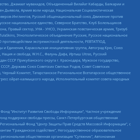
щество, Джамаат мувахидов, Объединенный Вилайат Кабарды, Балкарии и
ден Дьявола, Армия воли народа, Национальная Социалистическая
роверов-Инглингов, Русский общенациональный союз, Движение против
усское национальное единство, Северное Братство, Клуб Болельщиков
а, Правый сектор, УНА - УНСО, Украинская повстанческая армия, Тризуб
 TulaSkins, Этнополитическое объединение Русские, Русское национальное
О противодействии экстремистской деятельности, РЕВТАТПОД,
ы и Единения, Каракольская инициативная группа, Автоград Крю, Союз
 Нация и свобода, W.H.С., Фалунь Дафа, Иртыш Ultras, Русский
ан СССР Прикубанского округа г. Краснодара, Мужское государство,
СССР, Держава Союз Советских Светлых Родов, Совет Советских
в, Черный Комитет, Татарстанское Региональное Всетатарское общественное
гресс ойрат-калмыцкого народа, Исполнительный комитет совета народных
евосточное общественное движение "Маяк", Санкт-Петербургская ЛГБТ-инициативная группа "Выход", Инициативная группа ЛГБТ+ "Реверс", Алексеев Андрей Викторович, Бекбулатова Таисия Львовна, Беляев Иван Михайлович, Владыкина Елена Сергеевна, Гельман Марат Александрович, Никульшина Вероника Юрьевна, Толоконникова Надежда Андреевна, Шендерович Виктор Анатольевич, Общество с ограниченной ответственностью "Данное сообщение", Общество с ограниченной ответственностью Издательский дом "Новая глава", Айнбиндер Александра Александровна, Московский комьюнити-центр для ЛГБТ+инициатив, Благотворительный фонд развития филантропии, Deutsche Welle (Германия, Kurt-Schumacher-Strasse 3, 53113 Bonn), Борзунова Мария Михайловна, Воробьев Виктор Викторович, Голубева Анна Львовна, Константинова Алла Михайловна, Малкова Ирина Владимировна, Мурадов Мурад Абдулгалимович, Осетинская Елизавета Николаевна, Понасенков Евгений Николаевич, Ганапольский Матвей Юрьевич, Киселев Евгений Алексеевич, Борухович Ирина Григорьевна, Дремин Иван Тимофеевич, Дубровский Дмитрий Викторович, Красноярская региональная общественная организация поддержки и развития альтернативных образовательных технологий и межкультурных коммуникаций "ИНТЕРРА", Маяковская Екатерина Алексеевна, Фейгин Марк Захарович, Филимонов Андрей Викторович, Дзугкоева Регина Николаевна, Доброхотов Роман Александрович, Дудь Юрий Александрович, Елкин Сергей Владимирович, Кругликов Кирилл Игоревич, Сабунаева Мария Леонидовна, Семенов Алексей Владимирович, Шаинян Карен Багратович, Шульман Екатерина Михайловна, Асафьев Артур Валерьевич, Вахштайн Виктор Семенович, Венедиктов Алексей Алексеевич, Лушникова Екатерина Евгеньевна, Волков Леонид Михайлович, Невзоров Александр Глебович, Пархоменко Сергей Борисович, Сироткин Ярослав Николаевич, Кара-Мурза Владимир Владимирович, Баранова Наталья Владимировна, Гозман Леонид Яковлевич, Кагарлицкий Борис Юльевич, Климарев Михаил Валерьевич, Милов Владимир Станиславович, Автономная некоммерческая организация Краснодарский центр современного искусства "Типография", Моргенштерн Алишер Тагирович, Соболь Любовь Эдуардовна, Общество с ограниченной ответственностью "ЛИЗА НОРМ", Каспаров Гарри Кимович, Ходорковский Михаил Борисович, Общество с ограниченной ответственностью "Апрельские тезисы", Данилович Ирина Брониславовна, Кашин Олег Владимирович, Петров Николай Владимирович, Пивоваров Алексей Владимирович, Соколов Михаил Владимирович, Цветкова Юлия Владимировна, Чичваркин Евгений Александрович, Комитет против пыток/Команда против пыток, Общество с ограниченной ответственностью "Первый научный", Общество с ограниченной ответственностью "Вертолет и ко", Белоцерковская Вероника Борисовна, Кац Максим Евгеньевич, Лазарева Татьяна Юрьевна, Шаведдинов Руслан Табризович, Яшин Илья Валерьевич, Общество с ограниченной ответственностью "Иноагент ААВ", Алешковский Дмитрий Петрович, Альбац Евгения Марковна, Быков Дмитрий Львович, Галямина Юлия Евгеньевна, Лойко Сергей Леонидович, Мартынов Кирилл Константинович, Медведев Сергей Александрович, Крашенинников Федор Геннадиевич, Гордеева Катерина Вл