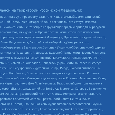
льной на территории Российской Федерации:
кономическому и правовому развитию, Национальный Демократический
менной России, Черноморский фонд регионального сотрудничества,
, Тихоокеанский центр защиты окружающей среды и природных ресурсов,
 Хармони, Родники дракона, Врачи против насильственного извлечения
по расследованию преследований Фалуньгун, Пражский гражданский центр,
бмен, Бард колледж, Европейский выбор, Фонд Ходорковского,
ное Управление Евангельских Христиан Украинской Христианской Церкви,
огических Предприятий, Церковь Духовной Технологии, Европейская сеть
ий Институт Международных Отношений, КРИМСЬКА ПРАВОЗАХИСНА ГРУПА,
стонии, Calvert 22 Foundation, Канадский украинский конгресс, Институт
ждение, Всеукраинский духовный центр , Риддл, Русский антивоенный
ародов ПостРоссии, Солидарность с гражданским движением в России –
в Тисима и Хабомаи, Съезд народных депутатов, Гринпис Интернешнл, Фонд
ека Чернигов, Фонд Дом Прав Человека, Белорусский дом прав человека
нтр европейских исследований им Вилфрида Мартенса, Сетевое объединение
Чам Финланд, Гудзоновский институт, Фонд Демократического Развития,
актатов Свидетелей Иеговы, Гражданский Совет, Центр анализа
астоящая Россия, Глобальная сеть журналистов-расследователей, Служба
a Asocicion de Rusos Libres, Союз за возвращение Северных территорий,
еста, Радио Свободная Европа, Германское общество изучения Восточной