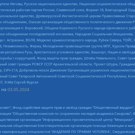
детели Иеговы, Русское национальное единство, Национал-социалистическое об
истическая рабочая партия России, Славянский союз, Формат-18, Благородный Ор
ациональное единство, Древнерусской Инглистической церкви Православных Ста
ных объединениях, Омская организация общественного политического движения Р
рганизация п. Боровский, Община Коренного Русского народа Щелковского район
гиозное объединение последователей инглиизма, Народная Социальная Инициатива,
 г. Астрахани, ВОЛЯ, Меджлис крымскотатарского народа, Рубеж Севера, ТОЙС, 
6, Независимость, Фирма, Молодежная правозащитная группа МПГ, Курсом Правд
ая республика Русь, Арестантское уголовное единство, Башкорт, Нация и свобода,
орьбы с коррупцией, Фонд защиты прав граждан, Штабы Навального, Совет гражд
ный совет граждан РСФСР СССР Архангельской области, Проект Штурм, Граждане 
tsApp, СИЧ-С14, Добровольческое Движение Организации украинских националисто
ный Совет Татарской Автономной Советской Социалистической Республики, Кон
БТ, Я.МЫ Сергей Фургал
 на
03.05.2024
мная некоммерческая организация "Центр по работе с проблемой насилия "НАСИЛИЮ.НЕТ", Межрегиональный профессиональный союз работников здравоохранения "Альянс врачей", Юридическое лицо, зарегистрированное в Латвийской Республике, SIA "Medusa Project" (регистрационный номер 40103797863, дата регистрации 10.06.2014), Некоммерческая организация "Фонд по борьбе с коррупцией", Автономная некоммерческая организация "Институт права и публичной политики", Баданин Роман Сергеевич, Гликин Максим Александрович, Железнова Мария Михайловна, Лукьянова Юлия Сергеевна, Маетная Елизавета Витальевна, Маняхин Петр Борисович, Чуракова Ольга Владимировна, Ярош Юлия Петровна, Юридическое лицо "The Insider SIA", зарегистрированное в Риге, Латвийская Республика (дата регистрации 26.06.2015), являющееся администратором доменного имени интернет-издания "The Insider SIA", https://theins.ru, Постернак Алексей Евгеньевич, Рубин Михаил Аркадьевич, Анин Роман Александрович, Юридическое лицо Istories fonds, зарегистрированное в Латвийской Республике (регистрационный номер 50008295751, дата регистрации 24.02.2020), Великовский Дмитрий Александрович, Долинина Ирина Николаевна, Мароховская Алеся Алексеевна, Шлейнов Роман Юрьевич, Шмагун Олеся Валентиновна, Общество с ограниченной ответственностью "Альтаир 2021", Общество с ограниченной ответственностью "Вега 2021", Общество с ограниченной ответственностью "Главный редактор 2021", Общество с ограниченной ответственностью "Ромашки монолит", Важенков Артем Валерьевич, Ивановская областная общественная организация "Центр гендерных исследований", Гурман Юрий Альбертович, Медиапроект "ОВД-Инфо", Егоров Владимир Владимирович, Жилинский Владимир Александрович, Общество с ограниченной ответственностью "ЗП", Иванова София Юрьевна, Карезина Инна Павловна, Кильтау Екатерина Викторовна, Петров Алексей Викторович, Пискунов Сергей Евгеньевич, Смирнов Сергей Сергеевич, Тихонов Михаил Сергеевич, Общество с ограниченной ответственностью "ЖУРНАЛИСТ-ИНОСТРАННЫЙ АГЕНТ", Арапова Галина Юрьевна, Вольтская Татьяна Анатольевна, Американская компания "Mason G.E.S. Anonymous Foundation" (США), являющаяся владельцем интернет-издания https://mnews.world/, Компания "Stichting Bellingcat", зарегистрированная в Нидерландах (дата регистрации 11.07.2018), Захаров Андрей Вячеславович, Клепиковская Екатерина Дмитриевна, Общество с ограниченной ответственностью "МЕМО", Перл Роман Александрович, Симонов Евгений Алексеевич, Соловьева Елена Анатольевна, Сотников Даниил Владимирович, Сурначева Елизавета Дмитриевна, Автономная некоммерческая организация по защите прав человека и информированию населения "Якутия – Наше Мнение", Общество с ограниченной ответственностью "Москоу диджитал медиа", с 26.01.2023 Общество с ограниченной ответственностью "Чайка Белые сады", Ветошкина Валерия Валерьевна, Заговора Максим Александрович, Межрегиональное общественное движение "Российская ЛГБТ - сеть", Оленичев Максим Владимирович, Павлов Иван Юрьевич, Скворцова Елена Сергеевна, Общество с ограниченной ответственностью "Как бы инагент", Кочетков Игорь Викторович, Общество с ограниченной ответственностью "Честные выборы", Еланчик Олег Александрович, Общество с ограниченной ответственностью "Нобелевский призыв", Гималова Регина Эмилевна, Григорьев Андрей Валерьевич, Григорьева Алина Александровна, Ассоциация по содействию защите прав призывников, альтернативнослужащих и военнослужащих "Правозащитная группа "Гражданин.Армия.Право", Хисамова Регина Фаритовна, Автономная некоммерческая организация по реализации социально-правовых программ "Лилит", Дальн