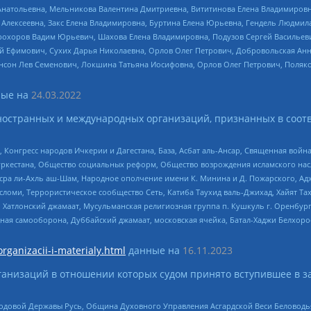
Анатольевна, Мельникова Валентина Дмитриевна, Вититинова Елена Владимировн
 Алексеевна, Закс Елена Владимировна, Буртина Елена Юрьевна, Гендель Людмил
рохоров Вадим Юрьевич, Шахова Елена Владимировна, Подузов Сергей Васильеви
й Ефимович, Сухих Дарья Николаевна, Орлов Олег Петрович, Добровольская Анн
нсон Лев Семенович, Локшина Татьяна Иосифовна, Орлов Олег Петрович, Поляк
ые на
24.03.2022
ностранных и международных организаций, признанных в соотв
нгресс народов Ичкерии и Дагестана, База, Асбат аль-Ансар, Священная война,
уркестана, Общество социальных реформ, Общество возрождения исламского насл
Нусра ли-Ахль аш-Шам, Народное ополчение имени К. Минина и Д. Пожарского, Ад
сломи, Террористическое сообщество Сеть, Катиба Таухид валь-Джихад, Хайят Тах
, Хатлонский джамаат, Мусульманская религиозная группа п. Кушкуль г. Оренбу
ная самооборона, Дуббайский джамаат, московская ячейка, Батал-Хаджи Белхор
organizacii-i-materialy.html
данные на
16.11.2023
анизаций в отношении которых судом принято вступившее в з
 Родовой Державы Русь, Община Духовного Управления Асгардской Веси Беловод