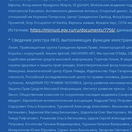
Европы, Фонд имени Фридриха Эберта, XZ gGmbH, Мобильная академия поддержк
International Education, Антивоенное движение Антальи, Открытый диало
отношений им Нормана Патерсона, Центр Гражданских Свобод, Фонд Бориса
Прометей, Stop Occupation of Karelia, Вернись живым, Фридом Хаус, СОТА 
Источник:
https://minjust.gov.ru/ru/documents/7756/
данные
* Сведения реестра НКО, выполняющих функции иностранн
Лилит, Правозащитная группа Гражданин.Армия.Право, Нижегородский цент
борьбы с коррупцией, Альянс врачей, НАСИЛИЮ.НЕТ, Мы против СПИДа, СВЕ
содействия развитию средств массовой информации, Горячая Линия, В защ
охраны здоровья и защиты прав граждан, Благотворительный фонд помощи ос
Мемориал, Аналитический Центр Юрия Левады, Издательство Парк Гагарина
гласности, Российский исследовательский центр по правам человека, Даль
Сутяжник, АКАДЕМИЯ ПО ПРАВАМ ЧЕЛОВЕКА, Центр развития некоммерческих
Защиты Прав Средств Массовой Информации, Институт развития прессы - Си
Закон, Общественная комиссия по сохранению наследия академика Сахаров
вердикт, Евразийская антимонопольная ассоциация, Бедушев Петр Петрови
Сидорович Ольга Борисовна, Туровский Александр Алексеевич, Васильева А
Евгеньевич, Барахоев Магомед Бекханович, Шарипков Олег Викторович, М
Тимур Рифгатович, Романова Ольга Евгеньевна, Щаров Сергей Алексадрови
Петровна, Кочеткова Татьяна Владимировна, Чуркина Наталья Валерьевна, 
Илларионова Юлия Юрьевна, Саранг Анна Васильевна, Захарова Светлана 