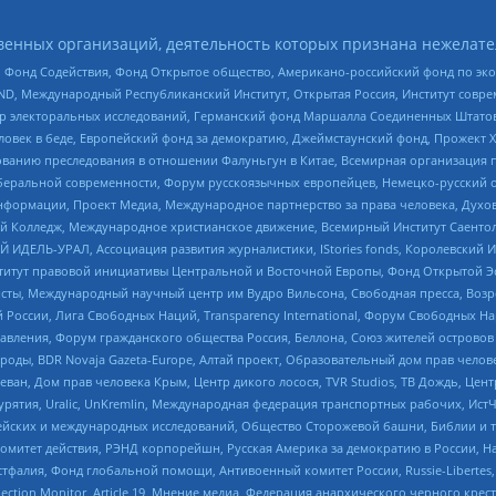
енных организаций, деятельность которых признана нежелате
 Фонд Содействия, Фонд Открытое общество, Американо-российский фонд по э
 Международный Республиканский Институт, Открытая Россия, Институт совре
р электоральных исследований, Германский фонд Маршалла Соединенных Штатов
еловек в беде, Европейский фонд за демократию, Джеймстаунский фонд, Прожект
дованию преследования в отношении Фалуньгун в Китае, Всемирная организация 
беральной современности, Форум русскоязычных европейцев, Немецко-русский о
формации, Проект Медиа, Международное партнерство за права человека, Духов
 Колледж, Международное христианское движение, Всемирный Институт Саентол
 ИДЕЛЬ-УРАЛ, Ассоциация развития журналистики, IStories fonds, Королевск
r, Институт правовой инициативы Центральной и Восточной Европы, Фонд Открытой Э
ты, Международный научный центр им Вудро Вильсона, Свободная пресса, Возро
России, Лига Свободных Наций, Transparеncy International, Форум Свободных Н
правления, Форум гражданского общества Россия, Беллона, Союз жителей острово
роды, BDR Novaja Gazeta-Europe, Алтай проект, Образовательный дом прав челов
еван, Дом прав человека Крым, Центр дикого лосося, TVR Studios, ТВ Дождь, Це
урятия, Uralic, UnKremlin, Международная федерация транспортных рабочих, Ист
ейских и международных исследований, Общество Сторожевой башни, Библии и тр
омитет действия, РЭНД корпорейшн, Русская Америка за демократию в России, Н
фалия, Фонд глобальной помощи, Антивоенный комитет России, Russie-Libertes, L
lection Monitor, Article 19, Мнение медиа, Федерация анархического черного кр