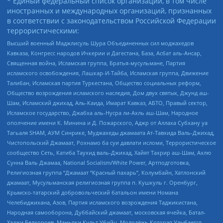
* Единый федеральный список организаций, в том числе
иностранных и международных организаций, признанных
в соответствии с законодательством Российской Федерации
террористическими:
Высший военный Маджлисуль Шура Объединенных сил моджахедов
Кавказа, Конгресс народов Ичкерии и Дагестана, База, Асбат аль-Ансар,
Священная война, Исламская группа, Братья-мусульмане, Партия
исламского освобождения, Лашкар-И-Тайба, Исламская группа, Движение
Талибан, Исламская партия Туркестана, Общество социальных реформ,
Общество возрождения исламского наследия, Дом двух святых, Джунд аш-
Шам, Исламский джихад, Аль-Каида, Имарат Кавказ, АБТО, Правый сектор,
Исламское государство, Джабха аль-Нусра ли-Ахль аш-Шам, Народное
ополчение имени К. Минина и Д. Пожарского, Аджр от Аллаха Субхану уа
Тагьаля SHAM, АУМ Синрике, Муджахеды джамаата Ат-Тавхида Валь-Джихад,
Чистопольский Джамаат, Рохнамо ба суи давлати исломи, Террористическое
сообщество Сеть, Катиба Таухид валь-Джихад, Хайят Тахрир аш-Шам, Ахлю
Сунна Валь Джамаа, National Socialism/White Power, Артподготовка,
Религиозная группа “Джамаат “Красный пахарь”, Колумбайн, Хатлонский
джамаат, Мусульманская религиозная группа п. Кушкуль г. Оренбург,
Крымско-татарский добровольческий батальон имени Номана
Челебиджихана, Азов, Партия исламского возрождения Таджикистана,
Народная самооборона, Дуббайский джамаат, московская ячейка, Батал-
Хаджи Белхороев, Маньяки Культ Убийц, Молодёжь Которая Улыбается,