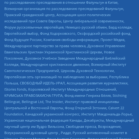
по расследованию преследования в отношении Фалуньгун в Китае,
Всемирная организация по расследованию преследований Фалуньгун,
Пражский гражданский центр, Ассоциация школ политических
исследований при Совете Европы, Центр либеральной современности,
Форум русскоязычных европейцев, Немецко-русский обмен, Бард колледж,
Европейский выбор, Фонд Ходорковского, Оксфордский российский фонд,
Фонд Будущее России, Компания свободы информации, Проект Медиа,
Международное партнерство за права человека, Духовное Управление
Евангельских Христиан Украинской Христианской Церкви, Новое
Поколение, Духовное Учебное Заведение Международный Библейский
Колледж, Международное христианское движение, Всемирный Институт
Саентологических Предприятий, Церковь Духовной Технологии,
Европейская сеть организаций по наблюдению за выборами, Республика
Польша, СВОБОДНЫЙ ИДЕЛЬ-УРАЛ, Ассоциация развития журналистики,
IStories fonds, Королевский Институт Международных Отношений,
КРИМСЬКА ПРАВОЗАХИСНА ГРУПА, Фонд имени Генриха Бёлля, Stichting
Bellingcat, Bellingcat Ltd, The Insider, Институт правовой инициативы
Центральной и Восточной Европы, Фонд Открытой Эстонии, Calvert 22
Foundation, Канадский украинский конгресс, Институт Макдональда-Лорье,
Украинская национальная федерация Канады, Декабристы, Международный
научный центр им Вудро Вильсона, Свободная пресса, Возрождение,
Всеукраинский духовный центр , Риддл, Русский антивоенный комитет в
Швеции, Проект Медуза, Фонд Андрея Сахарова, Форум свободной России,