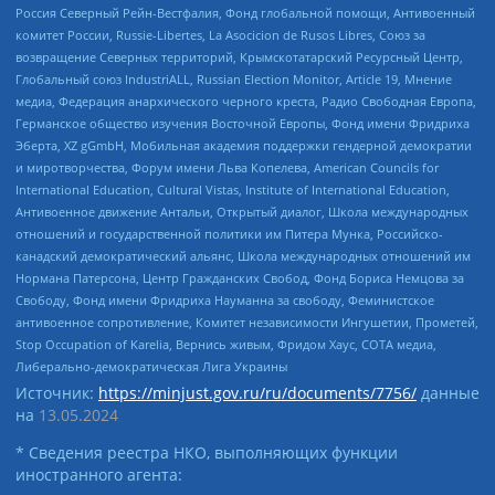
Россия Северный Рейн-Вестфалия, Фонд глобальной помощи, Антивоенный
комитет России, Russie-Libertes, La Asocicion de Rusos Libres, Союз за
возвращение Северных территорий, Крымскотатарский Ресурсный Центр,
Глобальный союз IndustriALL, Russian Election Monitor, Article 19, Мнение
медиа, Федерация анархического черного креста, Радио Свободная Европа,
Германское общество изучения Восточной Европы, Фонд имени Фридриха
Эберта, XZ gGmbH, Мобильная академия поддержки гендерной демократии
и миротворчества, Форум имени Льва Копелева, American Councils for
International Education, Cultural Vistas, Institute of International Education,
Антивоенное движение Антальи, Открытый диалог, Школа международных
отношений и государственной политики им Питера Мунка, Российско-
канадский демократический альянс, Школа международных отношений им
Нормана Патерсона, Центр Гражданских Свобод, Фонд Бориса Немцова за
Свободу, Фонд имени Фридриха Науманна за свободу, Феминистское
антивоенное сопротивление, Комитет независимости Ингушетии, Прометей,
Stop Occupation of Karelia, Вернись живым, Фридом Хаус, СОТА медиа,
Либерально-демократическая Лига Украины
Источник:
https://minjust.gov.ru/ru/documents/7756/
данные
на
13.05.2024
* Сведения реестра НКО, выполняющих функции
иностранного агента: