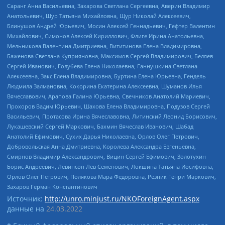
Саранг Анна Васильевна, Захарова Светлана Сергеевна, Аверин Владимир
Анатольевич, Щур Татьяна Михайловна, Щур Николай Алексеевич,
Блинушов Андрей Юрьевич, Мосин Алексей Геннадьевич, Гефтер Валентин
Михайлович, Симонов Алексей Кириллович, Флиге Ирина Анатольевна,
Мельникова Валентина Дмитриевна, Вититинова Елена Владимировна,
Баженова Светлана Куприяновна, Максимов Сергей Владимирович, Беляев
Сергей Иванович, Голубева Елена Николаевна, Ганнушкина Светлана
Алексеевна, Закс Елена Владимировна, Буртина Елена Юрьевна, Гендель
Людмила Залмановна, Кокорина Екатерина Алексеевна, Шуманов Илья
Вячеславович, Арапова Галина Юрьевна, Свечников Анатолий Мариевич,
Прохоров Вадим Юрьевич, Шахова Елена Владимировна, Подузов Сергей
Васильевич, Протасова Ирина Вячеславовна, Литинский Леонид Борисович,
Лукашевский Сергей Маркович, Бахмин Вячеслав Иванович, Шабад
Анатолий Ефимович, Сухих Дарья Николаевна, Орлов Олег Петрович,
Добровольская Анна Дмитриевна, Королева Александра Евгеньевна,
Смирнов Владимир Александрович, Вицин Сергей Ефимович, Золотухин
Борис Андреевич, Левинсон Лев Семенович, Локшина Татьяна Иосифовна,
Орлов Олег Петрович, Полякова Мара Федоровна, Резник Генри Маркович,
Захаров Герман Константинович
Источник:
http://unro.minjust.ru/NKOForeignAgent.aspx
данные на
24.03.2022