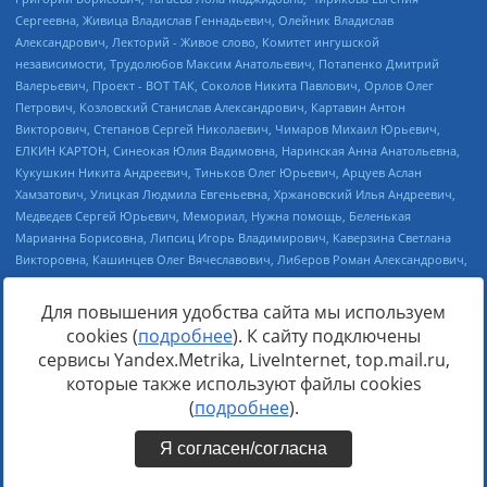
Для повышения удобства сайта мы используем
cookies (
подробнее
). К сайту подключены
Источник:
https://minjust.gov.ru/uploaded/files/reestr-
сервисы Yandex.Metrika, LiveInternet, top.mail.ru,
inostrannyih-agentov-22-03-2024.pdf
данные на
22.03.2024
которые также используют файлы cookies
(
подробнее
).
Я согласен/согласна