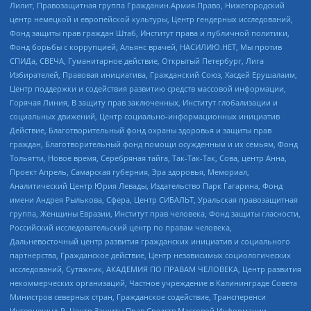
Лилит, Правозащитная группа Гражданин.Армия.Право, Нижегородский
центр немецкой и европейской культуры, Центр гендерных исследований,
Фонд защиты прав граждан Штаб, Институт права и публичной политики,
Фонд борьбы с коррупцией, Альянс врачей, НАСИЛИЮ.НЕТ, Мы против
СПИДа, СВЕЧА, Гуманитарное действие, Открытый Петербург, Лига
Избирателей, Правовая инициатива, Гражданский Союз, Хасдей Ерушалаим,
Центр поддержки и содействия развитию средств массовой информации,
Горячая Линия, В защиту прав заключенных, Институт глобализации и
социальных движений, Центр социально-информационных инициатив
Действие, Благотворительный фонд охраны здоровья и защиты прав
граждан, Благотворительный фонд помощи осужденным и их семьям, Фонд
Тольятти, Новое время, Серебряная тайга, Так-Так-Так, Сова, центр Анна,
Проект Апрель, Самарская губерния, Эра здоровья, Мемориал,
Аналитический Центр Юрия Левады, Издательство Парк Гагарина, Фонд
имени Андрея Рылькова, Сфера, Центр СИБАЛЬТ, Уральская правозащитная
группа, Женщины Евразии, Институт прав человека, Фонд защиты гласности,
Российский исследовательский центр по правам человека,
Дальневосточный центр развития гражданских инициатив и социального
партнерства, Гражданское действие, Центр независимых социологических
исследований, Сутяжник, АКАДЕМИЯ ПО ПРАВАМ ЧЕЛОВЕКА, Центр развития
некоммерческих организаций, Частное учреждение в Калининграде Совета
Министров северных стран, Гражданское содействие, Трансперенси
Интернешнл-Р, Центр Защиты Прав Средств Массовой Информации,