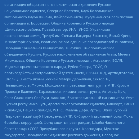
организация общественного политического движения Русское
национальное единство, Северное Братство, Клуб Болельщиков
Футбольного Клуба Динамо, Файзрахманисты, Мусульманская религиозная
организация п. Боровский, Община Коренного Русского народа
Щелковского района, Правый сектор, УНА - УНСО, Украинская
повстанческая армия, Тризуб им. Степана Бандеры, Братство, Белый Крест,
Misanthropic division, Религиозное объединение последователей инглиизма,
Народная Социальная Инициатива, TulaSkins, Этнополитическое
объединение Русские, Русское национальное объединение Атака, Мечеть
Мирмамеда, Община Коренного Русского народа г. Астрахани, ВОЛЯ,
Меджлис крымскотатарского народа, Рубеж Севера, ТОЙС, О
противодействии экстремистской деятельности, РЕВТАТПОД, Артподготовка,
Штольц, В честь иконы Божией Матери Державная, Сектор 16,
Независимость, Фирма, Молодежная правозащитная группа МПГ, Курсом
Правды и Единения, Каракольская инициативная группа, Автоград Крю,
Союз Славянских Сил Руси, Алля-Аят, Благотворительный пансионат Ак Умут,
Русская республика Русь, Арестантское уголовное единство, Башкорт, Нация
и свобода, Нация и свобода, W.H.С., Фалунь Дафа, Иртыш Ultras, Русский
Патриотический клуб-Новокузнецк/РПК, Сибирский державный союз, Фонд
борьбы с коррупцией, Фонд защиты прав граждан, Штабы Навального,
Совет граждан СССР Прикубанского округа г. Краснодара, Мужское
государство, Народное объединение русского движения, Народное