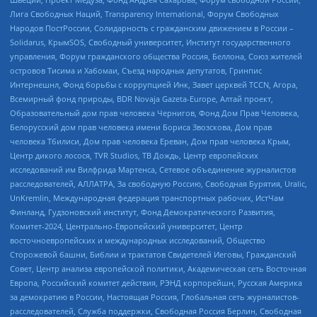
Лига Свободных Наций, Transparеncy International, Форум Свободных
Народов ПостРоссии, Солидарность с гражданским движением в России –
Solidarus, КрымSOS, Свободный университет, Институт государственного
управления, Форум гражданского общества Россия, Беллона, Союз жителей
островов Тисима и Хабомаи, Съезд народных депутатов, Гринпис
Интернешнл, Фонд борьбы с коррупцией Инк, Завет церквей TCCN, Агора,
Всемирный фонд природы, BDR Novaja Gazeta-Europe, Алтай проект,
Образовательный дом прав человека Чернигов, Фонд Дом Прав Человека,
Белорусский дом прав человека имени Бориса Звозскова, Дом прав
человека Тбилиси, Дом прав человека Ереван, Дом прав человека Крым,
Центр дикого лосося, TVR Studios, ТВ Дождь, Центр европейских
исследований им Вилфрида Мартенса, Сетевое объединение журналистов
расследователей, АЛЛАТРА, За свободную Россию, Свободная Бурятия, Uralic,
UnKremlin, Международная федерация транспортных рабочих, ИстЧам
Финланд, Гудзоновский институт, Фонд Демократического Развития,
Комитет-2024, Центрально-Европейский университет, Центр
восточноевропейских и международных исследований, Общество
Сторожевой башни, Библии и трактатов Свидетелей Иеговы, Гражданский
Совет, Центр анализа европейской политики, Академическая сеть Восточная
Европа, Российский комитет действия, РЭНД корпорейшн, Русская Америка
за демократию в России, Настоящая Россия, Глобальная сеть журналистов-
расследователей, Служба поддержки, Свободная Россия Берлин, Свободная