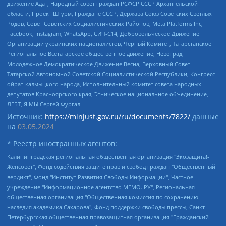
движение Адат, Народный совет граждан РСФСР СССР Архангельской
области, Проект Штурм, Граждане СССР, Держава Союз Советских Светлых
Родов, Совет Советских Социалистических Районов, Meta Platforms Inc,
Facebook, Instagram, WhatsApp, СИЧ-С14, Добровольческое Движение
Организации украинских националистов, Черный Комитет, Татарстанское
Региональное Всетатарское общественное движение, Невоград,
Молодежное Демократическое Движение Весна, Верховный Совет
Татарской Автономной Советской Социалистической Республики, Конгресс
ойрат-калмыцкого народа, Исполнительный комитет совета народных
депутатов Красноярского края, Этническое национальное объединение,
ЛГБТ, Я.МЫ Сергей Фургал
Источник:
https://minjust.gov.ru/ru/documents/7822/
данные
на
03.05.2024
* Реестр иностранных агентов:
Калининградская региональная общественная организация "Экозащита!-Женсовет", Фонд содействия защите прав и свобод граждан "Общественный вердикт", Фонд "Институт Развития Свободы Информации", Частное учреждение "Информационное агентство МЕМО. РУ", Региональная общественная организация "Общественная комиссия по сохранению наследия академика Сахарова", Фонд поддержки свободы прессы, Санкт-Петербургская общественная правозащитная организация "Гражданский контроль", Межрегиональная общественная организация "Информационно-просветительский центр "Мемориал", Региональный Фонд "Центр Защиты Прав Средств Массовой Информации", с 05.12.2023 Фонд "Центр Защиты Прав Средств массовой информации", Региональная общественная благотворительная организация помощи беженцам и мигрантам "Гражданское содействие", Негосударственное образовательное учреждение дополнительного профессионального образования (повышение квалификации) специалистов "АКАДЕМИЯ ПО ПРАВАМ ЧЕЛОВЕКА", Свердловская региональная общественная организация "Сутяжник", Автономная некоммерческая организация "Центр независимых социологических исследований", Союз общественных объединений "Российский исследовательский центр по правам человека", Региональное общественное учреждение научно-информационный центр "МЕМОРИАЛ", Некоммерческая организация "Фонд защиты гласности", Автономная некоммерческая организация "Институт прав человека", Городская общественная организация "Екатеринбургское общество "МЕМОРИАЛ", Городская общественная организация "Рязанское историко-просветительское и правозащитное общество "Мемориал" (Рязанский Мемориал), Челябинский региональный орган общественной самодеятельности – женское общественное объединение "Женщины Евразии", Челябинский региональный орган общественной самодеятельности "Уральская правозащитная группа", Фонд содействия защите здоровья и социальной справедливости имени Андрея Рылькова, Автономная Некоммерческая Организация "Аналитический Центр Юрия Левады", Автономная некоммерческая организация социальной поддержки населения "Проект Апрель", Региональная общественная организация помощи женщинам и детям, находящимся в кризисной ситуации "Информационно-методический центр "Анна", Фонд содействия развитию массовых коммуникаций и правовому просвещению "Так-так-Так", Фонд содействия устойчивому развитию "Серебряная тайга", Свердловский региональный общественный фонд социальных проектов "Новое время", "Idel.Реалии", Кавказ.Реалии, Крым.Реалии, Телеканал Настоящее Время, Татаро-башкирская служба Радио Свобода (Azatliq Radiosi), Радио Свободная Европа/Радио Свобода (PCE/PC), "Сибирь.Реалии", "Фактограф", Благотворительный фонд помощи осужденным и их семьям, Автономная некоммерческая организация "Институт глобализации и социальных движений", Фонд "В защиту прав заключенных", Частное учреждение "Центр поддержки и содействия развитию средств массовой информации", Пензенский региональный общественный благотворительный фонд "Гражданский союз", "Север.Реалии", Некоммерческая организация Фонд "Правовая инициатива", Общество с ограниченной ответственностью "Радио Свободная Европа/Радио Свобода", Чешское информационное агентство "MEDIUM-ORIENT", Красноярская региональная общественная организация "Мы против СПИДа", Камалягин Денис Николаевич, Маркелов Сергей Евгеньевич, Пономарев Лев Александрович, Савицкая Людмила Алексеевна, Автономная некоммерческая организация "Центр по работе с проблемой насилия "НАСИЛИЮ.НЕТ", Межрегиональный профессиональный союз работников здравоохранения "Альянс врачей", Юридическое лицо, зарегистрированное в Латвийской Республике, SIA "Medusa Project" (регистрационный номер 40103797863, дата регистрации 10.06.2014), Некоммерческая организация "Фонд по борьбе с коррупцией", Автономная некоммерческая организация "Институт права и публичной политики", Баданин Роман Сергеевич, Гликин Максим Александрович, Железнова Мария Михайловна, Лукьянова Юлия Сергеевна, Маетная Елизавета Витальевна, Маняхин Петр Борисович, Чуракова Ольга Владимировна, Ярош Юлия Петровна, Юридическое лицо "The Insider SIA", зарегистрированное в Риге, Латвийская Республика (дата регистрации 26.06.2015), являющееся администратором доменного имени интернет-издания "The Insider SIA", https://theins.ru, Постернак Алексей Евгеньевич, Рубин Михаил Аркадьевич, Анин Роман Александрович, Юридическое лицо Istories fonds, зарегистрированное в Латвийской Республике (регистрационный номер 50008295751, дата регистрации 24.02.2020), Великовский Дмитрий Александрович, Долинина Ирина Николаевна, Мароховская Алеся Алексеевна, Шлейнов Роман Юрьевич, Шмагун Олеся Валентиновна, Общество с ограниченной ответственностью "Альтаир 2021", Общество с ограниченной ответственностью "Вега 2021", Общество с ограниченной ответственностью "Главный редактор 2021", Общество с ограниченной ответственностью "Ромашки монолит", Важенков Артем Валерьевич, Ивановская областная общественная организация "Центр гендерных исследований", Гурман Юрий Альбертович, Медиапроект "ОВД-Инфо", Егоров Владимир Владимирович, Жилинский Владимир Александрович, Общество с ограниченной ответственностью "ЗП", Иванова София Юрьевна, Карезина Инна Павловна, Кильтау Екатерина Викторовна, Петров Алексей Викторович, Пискунов Сергей Евгеньевич, Смирнов Сергей Сергеевич, Тихонов Михаил Сергеевич, Общество с ограниченной ответственностью "ЖУРНАЛИСТ-ИНОСТРАННЫЙ АГЕНТ", Арапова Галина Юрьевна, Вольтская Татьяна Анатольевна, Американская компания "Mason G.E.S. Anonymous Foundation" (США), являющаяся владельцем интернет-издания https://mnews.world/, Компания "Stichting Bellingcat", зарегистрированная в Нидерландах (дата регистрации 11.07.2018), Захаров Андрей Вячеславович, Клепиковская Екатерина Дмитриевна, Общество с ограниченной ответственностью "МЕМО", Перл Роман Александрович, Симонов Евгений Алексеевич, Соловьева Елена Анатольевна, Сотников Даниил Владимирович, Сурначева Елизавета Дмитриевна, Автономная некоммерческая организация по защите прав человека и информированию населения "Якутия – Наше Мнение", Общество с ограниченной ответственностью "Москоу диджитал медиа", с 26.01.2023 Общество с ограниченной ответственностью "Чайка Белые сады", Ветошкина Валерия Валерьевна, Заговора Максим Александрович, Межрегиональное общественное движение "Российская ЛГБТ - сеть", Оленичев Максим Владимирович, Павлов Иван Юрьевич, Скворцова Елена Сергеевна, Общество с ограниченной ответственностью "Как бы инагент", Кочетков Игорь Викторович, Общество с ограниченной ответственностью "Честные выборы", Еланчик Олег Александрович, Общество с ограниченной ответственностью "Нобелевский призыв", Гималова Регина Эмилевна, Григорьев Андрей Валерьевич, Григорьева Алина Александровна, Ассоциация по содействию защите прав призывников, альтернативнослужащих и военнослужащих "Правозащитная группа "Гражданин.Армия.Право", Хисамова Регина Фаритовна, Автономная некоммерческая организация по реализации социально-правовых программ "Лилит", Дальневосточное общественное движение "Маяк", Санкт-Петербургская ЛГБТ-инициативная группа "Выход", Инициативная группа ЛГБТ+ "Реверс", Алексеев Андрей Викторович, Бекбулатова Таисия Львовна, Беляев Иван Михайлович, Владыкина Елена Сергеевна, Гельман Марат Александрович, Никульшина Вероника Юрьевна, Толоконникова Надежда Андреевна, Шендерович Виктор Анатольевич, Общество с ограниченной ответственностью "Данное сообщение", Общество с ограниченной ответственностью Издательский дом "Новая глава", Айнбиндер Александра Александровна, Московский комьюнити-центр для ЛГБТ+инициатив, Благотворительный фонд развития филантропии, Deutsche Welle (Германия, Kurt-Schumacher-Strasse 3, 53113 Bonn), Борзунова Мария Михайловна, Воробьев Виктор Викторович, Голубева Анна Львовна, Константинова Алла Михайловна, Малкова Ирина Владимировна, Мурадов Мурад Абдулгалимович, Осетинская Елизавета Николаевна, Понасенков Евгений Николаевич, Ганапольский Матвей Юрьевич, Киселев Евгений Алексеевич, Борухович Ирина Григорьевна, Дремин Иван Тимофеевич, Дубровский Дмитрий Викторович, Красноярская региональная общественная организация поддержки и развития альтернативных образовательных технологий и межкультурных коммуникаций "ИНТЕРРА", Маяковская Екатерина Алексеевна, Фейгин Марк Захарович, Филимонов Андрей Викторович, Дзугкоева Регина Николаевна, Доброхотов Роман Александрович, Дудь Юрий Александрович, Елкин Сергей Владимирович, Кругликов Кирилл Игоревич, Сабунаева Мария Леонидовна, Семенов Алексей Владимирович, Шаинян Карен Багратович, Шульман Екатерина Михайловна, Асафьев Артур Валерьевич, Вахштайн Виктор Семенович, Венедиктов Алексей Алексеевич, Лушникова Екатерина Евгеньевна, Волков Леонид Михайлович, Невзоров Александр Глебович, Пархоменко Сергей Борисович, Сироткин Ярослав Николаевич, Кара-Мурза Владимир Владимирович, Баранова Наталья Владимировна, Гозман Леонид Яковлевич, Кагарлицкий Борис Юльевич, Климарев Михаил Валерьевич, Милов Владимир Станиславович, Автономная некоммерческая организация Краснодарский центр современного искусства "Типография", Моргенштерн Алишер Тагирович, Соболь Любовь Эдуардовна, Общество с ограниченной ответственностью "ЛИЗА НОРМ", Каспаров Гарри Кимович, Ходорковский Михаил Борисович, Общество с ограниченной ответственностью "Апрельские тезисы", Данилович Ирина Брониславовна, Кашин Олег Владимирович, Петров Николай Владимирович, Пивоваров Алексей Владимирович, Соколов Михаил Владимирович, Цветкова Юлия Владимировна, Чичваркин Евгений Александрович, Комитет против пыток/Команда против пыток, Общество с ограниченной ответственностью "Первый научный", Общество с ограниченной ответственностью "Вертолет и ко", Белоцерковская Вероника Борисовна, Кац Максим Евгеньевич, Лазарева Татьяна Юрьевна, Шаведдинов Руслан Табризович, Яшин Илья Валерьевич, Общество с ограниченной ответственностью "Иноагент ААВ", Алешковский Дмитрий Петрович, Альбац Евгения Марковна, Быков Дмитрий Львович, Галямина Юлия Евгеньевна, Лойко Сергей Леонидович, Мартынов Кирилл Константинович, Медведев Сергей Александрович, Крашенинников Федор Геннадиевич, Гордеева Катерина Вл