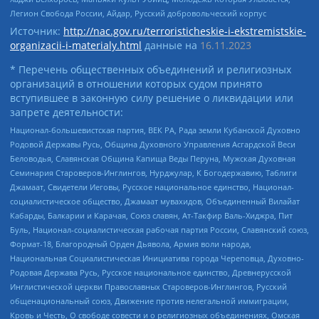
Легион Свобода России, Айдар, Русский добровольческий корпус
Источник:
http://nac.gov.ru/terroristicheskie-i-ekstremistskie-
organizacii-i-materialy.html
данные на
16.11.2023
* Перечень общественных объединений и религиозных
организаций в отношении которых судом принято
вступившее в законную силу решение о ликвидации или
запрете деятельности:
Национал-большевистская партия, ВЕК РА, Рада земли Кубанской Духовно
Родовой Державы Русь, Община Духовного Управления Асгардской Веси
Беловодья, Славянская Община Капища Веды Перуна, Мужская Духовная
Семинария Староверов-Инглингов, Нурджулар, К Богодержавию, Таблиги
Джамаат, Свидетели Иеговы, Русское национальное единство, Национал-
социалистическое общество, Джамаат мувахидов, Объединенный Вилайат
Кабарды, Балкарии и Карачая, Союз славян, Ат-Такфир Валь-Хиджра, Пит
Буль, Национал-социалистическая рабочая партия России, Славянский союз,
Формат-18, Благородный Орден Дьявола, Армия воли народа,
Национальная Социалистическая Инициатива города Череповца, Духовно-
Родовая Держава Русь, Русское национальное единство, Древнерусской
Инглистической церкви Православных Староверов-Инглингов, Русский
общенациональный союз, Движение против нелегальной иммиграции,
Кровь и Честь, О свободе совести и о религиозных объединениях, Омская