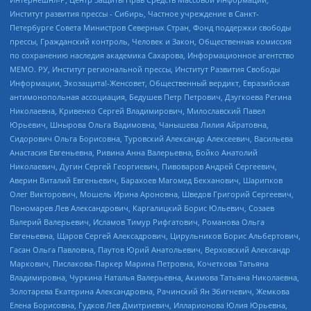
Институт развития прессы - Сибирь, Частное учреждение в Санкт-
Петербурге Совета Министров Северных Стран, Фонд поддержки свободы
прессы, Гражданский контроль, Человек и Закон, Общественная комиссия
по сохранению наследия академика Сахарова, Информационное агентство
МЕМО. РУ, Институт региональной прессы, Институт Развития Свободы
Информации, Экозащита!-Женсовет, Общественный вердикт, Евразийская
антимонопольная ассоциация, Бедушев Петр Петрович, Дзугкоева Регина
Николаевна, Кривенко Сергей Владимирович, Милославский Павел
Юрьевич, Шнырова Ольга Вадимовна, Чанышева Лилия Айратовна,
Сидорович Ольга Борисовна, Туровский Александр Алексеевич, Васильева
Анастасия Евгеньевна, Ривина Анна Валерьевна, Бойко Анатолий
Николаевич, Дугин Сергей Георгиевич, Пивоваров Андрей Сергеевич,
Аверин Виталий Евгеньевич, Барахоев Магомед Бекханович, Шарипков
Олег Викторович, Мошель Ирина Ароновна, Шведов Григорий Сергеевич,
Пономарев Лев Александрович, Каргалицкий Борис Юльевич, Созаев
Валерий Валерьевич, Исламов Тимур Рифгатович, Романова Ольга
Евгеньевна, Щаров Сергей Алексадрович, Цирульников Борис Альбертович,
Гасан Ольга Павловна, Паутов Юрий Анатольевич, Верховский Александр
Маркович, Пислакова-Паркер Марина Петровна, Кочеткова Татьяна
Владимировна, Чуркина Наталья Валерьевна, Акимова Татьяна Николаевна,
Золотарева Екатерина Александровна, Рачинский Ян Збигневич, Жемкова
Елена Борисовна, Гудков Лев Дмитриевич, Илларионова Юлия Юрьевна,