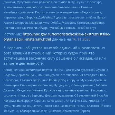
джамаат, Мусульманская религиозная группа п. Кушкуль г. Оренбург,
Крымско-татарский добровольческий батальон имени Номана
Челебиджихана, Азов, Партия исламского возрождения Таджикистана,
Народная самооборона, Дуббайский джамаат, московская ячейка, Батал-
Хаджи Белхороев, Маньяки Культ Убийц, Молодёжь Которая Улыбается,
Легион Свобода России, Айдар, Русский добровольческий корпус
Источник:
http://nac.gov.ru/terroristicheskie-i-ekstremistskie-
organizacii-i-materialy.html
данные на
16.11.2023
* Перечень общественных объединений и религиозных
организаций в отношении которых судом принято
вступившее в законную силу решение о ликвидации или
запрете деятельности:
Национал-большевистская партия, ВЕК РА, Рада земли Кубанской Духовно
Родовой Державы Русь, Община Духовного Управления Асгардской Веси
Беловодья, Славянская Община Капища Веды Перуна, Мужская Духовная
Семинария Староверов-Инглингов, Нурджулар, К Богодержавию, Таблиги
Джамаат, Свидетели Иеговы, Русское национальное единство, Национал-
социалистическое общество, Джамаат мувахидов, Объединенный Вилайат
Кабарды, Балкарии и Карачая, Союз славян, Ат-Такфир Валь-Хиджра, Пит
Буль, Национал-социалистическая рабочая партия России, Славянский союз,
Формат-18, Благородный Орден Дьявола, Армия воли народа,