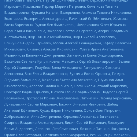
Гасан Ольга Павловна, Паутов Юрий Анатольевич, Верховский Александр
Маркович, Пислакова-Паркер Марина Петровна, Кочеткова Татьяна
Владимировна, Чуркина Наталья Валерьевна, Акимова Татьяна Николаевна,
Золотарева Екатерина Александровна, Рачинский Ян Збигневич, Жемкова
Елена Борисовна, Гудков Лев Дмитриевич, Илларионова Юлия Юрьевна,
Саранг Анна Васильевна, Захарова Светлана Сергеевна, Аверин Владимир
Анатольевич, Щур Татьяна Михайловна, Щур Николай Алексеевич,
Блинушов Андрей Юрьевич, Мосин Алексей Геннадьевич, Гефтер Валентин
Михайлович, Симонов Алексей Кириллович, Флиге Ирина Анатольевна,
Мельникова Валентина Дмитриевна, Вититинова Елена Владимировна,
Баженова Светлана Куприяновна, Максимов Сергей Владимирович, Беляев
Сергей Иванович, Голубева Елена Николаевна, Ганнушкина Светлана
Алексеевна, Закс Елена Владимировна, Буртина Елена Юрьевна, Гендель
Людмила Залмановна, Кокорина Екатерина Алексеевна, Шуманов Илья
Вячеславович, Арапова Галина Юрьевна, Свечников Анатолий Мариевич,
Прохоров Вадим Юрьевич, Шахова Елена Владимировна, Подузов Сергей
Васильевич, Протасова Ирина Вячеславовна, Литинский Леонид Борисович,
Лукашевский Сергей Маркович, Бахмин Вячеслав Иванович, Шабад
Анатолий Ефимович, Сухих Дарья Николаевна, Орлов Олег Петрович,
Добровольская Анна Дмитриевна, Королева Александра Евгеньевна,
Смирнов Владимир Александрович, Вицин Сергей Ефимович, Золотухин
Борис Андреевич, Левинсон Лев Семенович, Локшина Татьяна Иосифовна,
Орлов Олег Петрович, Полякова Мара Федоровна, Резник Генри Маркович,