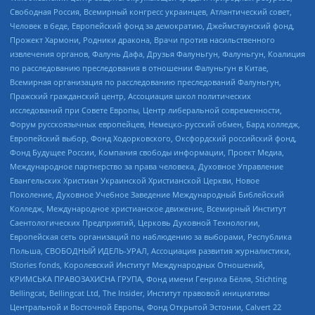
Свободная Россия, Всемирный конгресс украинцев, Атлантический совет,
Человек в беде, Европейский фонд за демократию, Джеймстаунский фонд,
Прожект Хармони, Родники дракона, Врачи против насильственного
извлечения органов, Фалунь Дафа, Друзья Фалуньгун, Фалуньгун, Коалиция
по расследованию преследования в отношении Фалуньгун в Китае,
Всемирная организация по расследованию преследований Фалуньгун,
Пражский гражданский центр, Ассоциация школ политических
исследований при Совете Европы, Центр либеральной современности,
Форум русскоязычных европейцев, Немецко-русский обмен, Бард колледж,
Европейский выбор, Фонд Ходорковского, Оксфордский российский фонд,
Фонд Будущее России, Компания свободы информации, Проект Медиа,
Международное партнерство за права человека, Духовное Управление
Евангельских Христиан Украинской Христианской Церкви, Новое
Поколение, Духовное Учебное Заведение Международный Библейский
Колледж, Международное христианское движение, Всемирный Институт
Саентологических Предприятий, Церковь Духовной Технологии,
Европейская сеть организаций по наблюдению за выборами, Республика
Польша, СВОБОДНЫЙ ИДЕЛЬ-УРАЛ, Ассоциация развития журналистики,
IStories fonds, Королевский Институт Международных Отношений,
КРИМСЬКА ПРАВОЗАХИСНА ГРУПА, Фонд имени Генриха Бёлля, Stichting
Bellingcat, Bellingcat Ltd, The Insider, Институт правовой инициативы
Центральной и Восточной Европы, Фонд Открытой Эстонии, Calvert 22