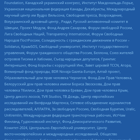
Foundation, Канадский украинский конгресс, Институт Макдональда-Лорье,
Украинская национальная федерация Канады, Декабристы, Международный
научный центр им Вудро Вильсона, Свободная пресса, Возрождение,
Всеукраинский духовный центр , Риддл, Русский антивоенный комитет в
Швеции, Проект Медуза, Фонд Андрея Сахарова, Форум свободной России,
Лига Свободных Наций, Transparеncy International, Форум Свободных
Народов ПостРоссии, Солидарность с гражданским движением в России –
Solidarus, КрымSOS, Свободный университет, Институт государственного
управления, Форум гражданского общества Россия, Беллона, Союз жителей
островов Тисима и Хабомаи, Съезд народных депутатов, Гринпис
Интернешнл, Фонд борьбы с коррупцией Инк, Завет церквей TCCN, Агора,
Всемирный фонд природы, BDR Novaja Gazeta-Europe, Алтай проект,
Образовательный дом прав человека Чернигов, Фонд Дом Прав Человека,
Белорусский дом прав человека имени Бориса Звозскова, Дом прав
человека Тбилиси, Дом прав человека Ереван, Дом прав человека Крым,
Центр дикого лосося, TVR Studios, ТВ Дождь, Центр европейских
исследований им Вилфрида Мартенса, Сетевое объединение журналистов
расследователей, АЛЛАТРА, За свободную Россию, Свободная Бурятия, Uralic,
UnKremlin, Международная федерация транспортных рабочих, ИстЧам
Финланд, Гудзоновский институт, Фонд Демократического Развития,
Комитет-2024, Центрально-Европейский университет, Центр
восточноевропейских и международных исследований, Общество