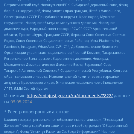
Патриотический клуб-Новокузнецк/РПК, Сибирский державный союз, Фонд
борьбы с коррупцией, Фонд защиты прав граждан, Штабы Навального,
Совет граждан СССР Прикубанского округа г. Краснодара, Мужское
государство, Народное объединение русского движения, Народное
движение Адат, Народный совет граждан РСФСР СССР Архангельской
области, Проект Штурм, Граждане СССР, Держава Союз Советских Светлых
Родов, Совет Советских Социалистических Районов, Meta Platforms Inc,
Facebook, Instagram, WhatsApp, СИЧ-С14, Добровольческое Движение
Организации украинских националистов, Черный Комитет, Татарстанское
Региональное Всетатарское общественное движение, Невоград,
Молодежное Демократическое Движение Весна, Верховный Совет
Татарской Автономной Советской Социалистической Республики, Конгресс
ойрат-калмыцкого народа, Исполнительный комитет совета народных
депутатов Красноярского края, Этническое национальное объединение,
ЛГБТ, Я.МЫ Сергей Фургал
Источник:
https://minjust.gov.ru/ru/documents/7822/
данные
на
03.05.2024
* Реестр иностранных агентов:
Калининградская региональная общественная организация "Экозащита!-Женсовет", Фонд содействия защите прав и свобод граждан "Общественный вердикт", Фонд "Институт Развития Свободы Информации", Частное учреждение "Информационное агентство МЕМО. РУ", Региональная общественная организация "Общественная комиссия по сохранению наследия академика Сахарова", Фонд поддержки свободы прессы, Санкт-Петербургская общественная правозащитная организация "Гражданский контроль", Межрегиональная общественная организация "Информационно-просветительский центр "Мемориал", Региональный Фонд "Центр Защиты Прав Средств Массовой Информации", с 05.12.2023 Фонд "Центр Защиты Прав Средств массовой информации", Региональная общественная благотворительная организация помощи беженцам и мигрантам "Гражданское содействие", Негосударственное образовательное учреждение дополнительного профессионального образования (повышение квалификации) специалистов "АКАДЕМИЯ ПО ПРАВАМ ЧЕЛОВЕКА", Свердловская региональная общественная организация "Сутяжник", Автономная некоммерческая организация "Центр независимых социологических исследований", Союз общественных объединений "Российский исследовательский центр по правам человека", Региональное общественное учреждение научно-информационный центр "МЕМОРИАЛ", Некоммерческая организация "Фонд защиты гласности", Автономная некоммерческая организация "Институт прав человека", Городская общественная организация "Екатеринбургское общество "МЕМОРИАЛ", Городская общественная организация "Рязанское историко-просветительское и правозащитное общество "Мемориал" (Рязанский Мемориал), Челябинский региональный орган общественной самодеятельности – женское общественное объединение "Женщины Евразии", Челябинский региональный орган общественной самодеятельности "Уральская правозащитная группа", Фонд содействия защите здоровья и социальной справедливости имени Андрея Рылькова, Автономная Некоммерческая Организация "Аналитический Центр Юрия Левады", Автономная некоммерческая организация социальной поддержки населения "Проект Апрель", Региональная общественная организация помощи женщинам и детям, находящимся в кризисной ситуации "Информационно-методический центр "Анна", Фонд содействия развитию массовых коммуникаций и правовому просвещению "Так-так-Так", Фонд содействия устойчивому развитию "Серебряная тайга", Свердловский региональный общественный фонд социальных проектов "Новое время", "Idel.Реалии", Кавказ.Реалии, Крым.Реалии, Телеканал Настоящее Время, Татаро-башкирская служба Радио Свобода (Azatliq Radiosi), Радио Свободная Европа/Радио Свобода (PCE/PC), "Сибирь.Реалии", "Фактограф", Благотворительный фонд помощи осужденным и их семьям, Автономная некоммерческая организация "Институт глобализации и социальных движений", Фонд "В защиту прав заключенных", Частное учреждение "Центр поддержки и содействия развитию средств массовой информации", Пензенский региональный общественный благотворительный фонд "Гражданский союз", "Север.Реалии", Некоммерческая организация Фонд "Правовая инициатива", Общество с ограниченной ответственностью "Радио Свободная Европа/Радио Свобода", Чешское информационное агентство "MEDIUM-ORIENT", Красноярская региональная общественная организация "Мы против СПИДа", Камалягин Денис Николаевич, Маркелов Сергей Евгеньевич, Пономарев Лев Александрович, Савицкая Людмила Алексеевна, Автономная некоммерческая организация "Центр по работе с проблемой насилия "НАСИЛИЮ.НЕТ", Межрегиональный профессиональный союз работников здравоохранения "Альянс врачей", Юридическое лицо, зарегистрированное в Латвийской Республике, SIA "Medusa Project" (регистрационный номер 40103797863, дата регистрации 10.06.2014), Некоммерческая организация "Фонд по борьбе с коррупцией", Автономная некоммерческая организация "Институт права и публичной политики", Баданин Роман Сергеевич, Гликин Максим Александрович, Железнова Мария Михайловна, Лукьянова Юлия Сергеевна, Маетная Елизавета Витальевна, Маняхин Петр Борисович, Чуракова Ольга Владимировна, Ярош Юлия Петровна, Юридическое лицо "The Insider SIA", зарегистрированное в Риге, Латвийская Республика (дата регистрации 26.06.2015), являющееся администратором доменного имени интернет-издания "The Insider SIA", https://theins.ru, Постернак Алексей Евгеньевич, Рубин Михаил Аркадьевич, Анин Роман Александрович, Юридическое лицо Istories fonds, зарегистрированное в Латвийской Республике (регистрационный номер 50008295751, дата регистрации 24.02.2020), Великовский Дмитрий Александрович, Долинина Ирина Николаевна, Мароховская Алеся Алексеевна, Шлейнов Роман Юрьевич, Шмагун Олеся Валентиновна, Общество с ограниченной ответственностью "Альтаир 2021", Общество с ограниченной ответственностью "Вега 2021", Общество с ограниченной ответственностью "Главный редактор 2021", Общество с ограниченной ответственностью "Ромашки монолит", Важенков Артем Валерьевич, Ивановская областная общественная организация "Центр гендерных исследований", Гурман Юрий Альбертович, Медиапроект "ОВД-Инфо", Егоров Владимир Владимирович, Жилинский Владимир Александрович, Общество с ограниченной ответственностью "ЗП", Иванова София Юрьевна, Карезина Инна Павловна, Кильтау Екатерина Викторовна, Петров Алексей Викторович, Пискунов Сергей Евгеньевич, Смирнов Сергей Сергеевич, Тихонов Михаил Сергеевич, Общество с ограниченной ответственностью "ЖУРНАЛИСТ-ИНОСТРАННЫЙ АГЕНТ", Арапова Галина Юрьевна, Вольтская Татьяна Анатольевна, Американская компания "Mason G.E.S. Anonymous Foundation" (США), являющаяся владельцем интернет-издания https://mnews.world/, Компания "Stichting Bellingcat", зарегистрированная в Нидерландах (дата регистрации 11.07.2018), Захаров Андрей Вячеславович, Клепиковская Екатерина Дмитриевна, Общество с ограниченной ответственностью "МЕМО", Перл Роман Александрович, Симонов Евгений Алексеевич, Соловьева Елена Анатольевна, Сотников Даниил Владимирович, Сурначева Елизавета Дмитриевна, Автономная некоммерческая организация по защите прав человека и информированию населения "Якутия – Наше Мнение", Общество с ограниченной ответственностью "Москоу диджитал медиа", с 26.01.2023 Общество с ограниченной ответственностью "Чайка Белые сады", Ветошкина Валерия Валерьевна, Заговора Максим Александрович, Межрегиональное общественное движение "Российская ЛГБТ - сеть", Оленичев Максим Владимирович, Павлов Иван Юрьевич, Скворцова Елена Сергеевна, Общество с ограниченной ответственностью "Как бы инагент", Кочетков Игорь Викторович, Общество с ограниченной ответственностью "Честные выборы", Еланчик Олег Александрович, Общество с ограниченной ответственностью "Нобелевский призыв", Гималова Регина Эмилевна, Григорьев Андрей Валерьевич, Григорьева Алина Александровна, Ассоциация по содействию защите прав призывников, альтернативнослужащих и военнослужащих "Правозащитная группа "Гражданин.Армия.Право", Хисамова Регина Фаритовна, Автономная некоммерческая организация по реализации социально-правовых программ "Лилит", Дальневосточное общественное движение "Маяк", Санкт-Петербургская ЛГБТ-инициативная группа "Выход", Инициативная группа ЛГБТ+ "Реверс", Алексеев Андрей Викторович, Бекбулатова Таисия Львовна, Беляев Иван Михайлович, Владыкина Елена Сергеевна, Гельман Марат Александрович, Никульшина Вероника Юрьевна, Толоконникова Надежда Андреевна, Шендерович Виктор Анатольевич, Общество с ограниченной ответственностью "Данное сообщение", Общество с ограниченной ответственностью Издательский дом "Новая глава", Айнбиндер Александра Александровна, Московский комьюнити-центр для ЛГБТ+инициатив, Благотворительный фонд развития филантропии, Deutsche Welle (Германия, Kurt-Schumacher-Strasse 3, 53113 Bonn), Борзунова Мария Михайловна, Воробьев Виктор Викторович, Голубева Анна Львовна, Константинова Алла Михайловна, Малкова Ирина Владимировна, Мурадов Мурад Абдулгалимович, Осетинская Елизавета Николаевна, Понасенков Евгений Николаевич, Ганапольский Матвей Юрьевич, Киселев Евгений Алексеевич, Борухович Ирина Григорьевна, Дремин Иван Тимофеевич, Дубровский Дмитрий Викторович, Красноярская региональная общественная организация поддержки и развития альтернативных образовательных технологий и межкультурных коммуникаций "ИНТЕРРА", Маяковская Екатерина Алексеевна, Фейгин Марк Захарович, Филимонов Андрей Викторович, Дзугкоева Регина Николаевна, Доброхотов Роман Александрович, Дудь Юрий Александрович, Елкин Сергей Владимирович, Кругликов Кирилл Игоревич, Сабунаева Мария Леонидовна, Семенов Алексей Владимирович, Шаинян Карен Багратович, Шульман Екатерина Михайловна, Асафьев Артур Валерьевич, Вахштайн Виктор Семенович, Венедиктов Алексей Алексеевич, Лушникова Екатерина Евгеньевна, Волков Леонид Михайлович, Невзоров Александр Глебович, Пархоменко Сергей Борисович, Сироткин Ярослав Николаевич, Кара-Мурза Владимир Владимирович, Баранова Наталья Владимировна, Гозман Леонид Яковлевич, Кагарлицкий Борис Юльевич, Климарев Михаил Валерьевич, Милов Владимир Станиславович, Автономная некоммерческая организация Краснодарский центр современного искусства "Типография", Моргенштерн Алишер Тагирович, Соболь Любовь Эдуардовна, Общество с ограниченной ответственностью "ЛИЗА НОРМ", Каспаров Гарри Кимович, Ходорковский Михаил Борисович, Общество с ограниченной ответственностью "Апрельские тезисы", Данилович Ирина Брониславовна, Кашин Олег Владимирович, Петров Николай Владимирович, Пивоваров Алексей Владимирович, Соколов Михаил Владимирович, Цветкова Юлия Владимировна, Чичваркин Евгений Александрович, Комитет против пыток/Команда против пыток, Общество с ограниченной ответственностью "Первый научный", Общество с ограниченной ответственностью "Вертолет и ко", Белоцерковская Вероника Борисовна, Кац Максим Евгеньевич, Лазарева Татьяна Юрьевна, Шаведдинов Руслан Табризович, Яшин Илья Валерьевич, Общество с ограниченной ответственностью "Иноагент ААВ", Алешковский Дмитрий Петрович, Альбац Евгения Марковна, Быков Дмитрий Львович, Галямина Юлия Евгеньевна, Лойко Сергей Леонидович, Мартынов Кирилл Константинович, Медведев Сергей Александрович, Крашенинников Федор Геннадиевич, Гордеева Катерина Вл