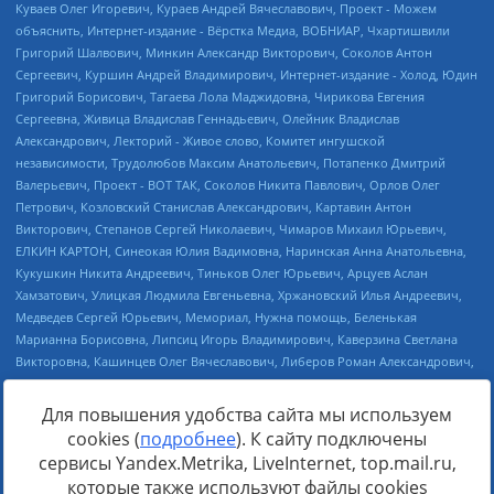
Для повышения удобства сайта мы используем
cookies (
подробнее
). К сайту подключены
Источник:
https://minjust.gov.ru/uploaded/files/reestr-
сервисы Yandex.Metrika, LiveInternet, top.mail.ru,
inostrannyih-agentov-22-03-2024.pdf
данные на
22.03.2024
которые также используют файлы cookies