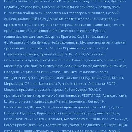
Национальная Социалистическая Инициатива города Череповца, Духовно-
Родовая Держава Русь, Русское национальное единство, Древнерусской
Инглистической церкви Православных Староверов-Инглингов, Русский
общенациональный союз, Движение против нелегальной иммиграции,
Кровь и Честь, О свободе совести и о религиозных объединениях, Омская
организация общественного политического движения Русское
национальное единство, Северное Братство, Клуб Болельщиков
Футбольного Клуба Динамо, Файзрахманисты, Мусульманская религиозная
организация п. Боровский, Община Коренного Русского народа
Щелковского района, Правый сектор, УНА - УНСО, Украинская
повстанческая армия, Тризуб им. Степана Бандеры, Братство, Белый Крест,
Misanthropic division, Религиозное объединение последователей инглиизма,
Народная Социальная Инициатива, TulaSkins, Этнополитическое
объединение Русские, Русское национальное объединение Атака, Мечеть
Мирмамеда, Община Коренного Русского народа г. Астрахани, ВОЛЯ,
Меджлис крымскотатарского народа, Рубеж Севера, ТОЙС, О
противодействии экстремистской деятельности, РЕВТАТПОД, Артподготовка,
Штольц, В честь иконы Божией Матери Державная, Сектор 16,
Независимость, Фирма, Молодежная правозащитная группа МПГ, Курсом
Правды и Единения, Каракольская инициативная группа, Автоград Крю,
Союз Славянских Сил Руси, Алля-Аят, Благотворительный пансионат Ак Умут,
Русская республика Русь, Арестантское уголовное единство, Башкорт, Нация
и свобода, Нация и свобода, W.H.С., Фалунь Дафа, Иртыш Ultras, Русский