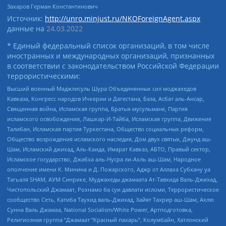
Захаров Герман Константинович
Источник:
http://unro.minjust.ru/NKOForeignAgent.aspx
данные на
24.03.2022
* Единый федеральный список организаций, в том числе
иностранных и международных организаций, признанных
в соответствии с законодательством Российской Федерации
террористическими:
Высший военный Маджлисуль Шура Объединенных сил моджахедов
Кавказа, Конгресс народов Ичкерии и Дагестана, База, Асбат аль-Ансар,
Священная война, Исламская группа, Братья-мусульмане, Партия
исламского освобождения, Лашкар-И-Тайба, Исламская группа, Движение
Талибан, Исламская партия Туркестана, Общество социальных реформ,
Общество возрождения исламского наследия, Дом двух святых, Джунд аш-
Шам, Исламский джихад, Аль-Каида, Имарат Кавказ, АБТО, Правый сектор,
Исламское государство, Джабха аль-Нусра ли-Ахль аш-Шам, Народное
ополчение имени К. Минина и Д. Пожарского, Аджр от Аллаха Субхану уа
Тагьаля SHAM, АУМ Синрике, Муджахеды джамаата Ат-Тавхида Валь-Джихад,
Чистопольский Джамаат, Рохнамо ба суи давлати исломи, Террористическое
сообщество Сеть, Катиба Таухид валь-Джихад, Хайят Тахрир аш-Шам, Ахлю
Сунна Валь Джамаа, National Socialism/White Power, Артподготовка,
Религиозная группа “Джамаат “Красный пахарь”, Колумбайн, Хатлонский