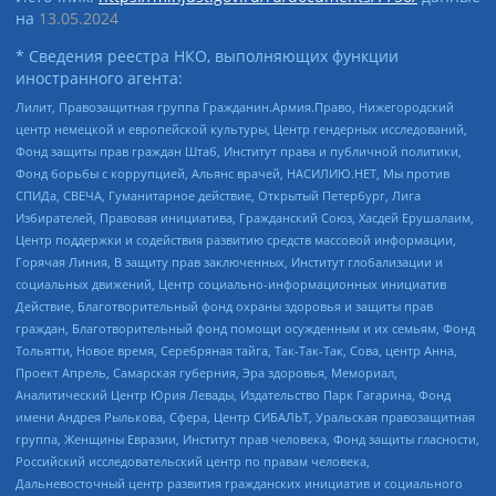
на
13.05.2024
* Сведения реестра НКО, выполняющих функции
иностранного агента:
Лилит, Правозащитная группа Гражданин.Армия.Право, Нижегородский
центр немецкой и европейской культуры, Центр гендерных исследований,
Фонд защиты прав граждан Штаб, Институт права и публичной политики,
Фонд борьбы с коррупцией, Альянс врачей, НАСИЛИЮ.НЕТ, Мы против
СПИДа, СВЕЧА, Гуманитарное действие, Открытый Петербург, Лига
Избирателей, Правовая инициатива, Гражданский Союз, Хасдей Ерушалаим,
Центр поддержки и содействия развитию средств массовой информации,
Горячая Линия, В защиту прав заключенных, Институт глобализации и
социальных движений, Центр социально-информационных инициатив
Действие, Благотворительный фонд охраны здоровья и защиты прав
граждан, Благотворительный фонд помощи осужденным и их семьям, Фонд
Тольятти, Новое время, Серебряная тайга, Так-Так-Так, Сова, центр Анна,
Проект Апрель, Самарская губерния, Эра здоровья, Мемориал,
Аналитический Центр Юрия Левады, Издательство Парк Гагарина, Фонд
имени Андрея Рылькова, Сфера, Центр СИБАЛЬТ, Уральская правозащитная
группа, Женщины Евразии, Институт прав человека, Фонд защиты гласности,
Российский исследовательский центр по правам человека,
Дальневосточный центр развития гражданских инициатив и социального