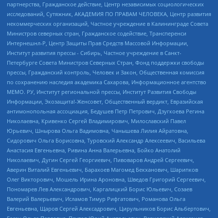
партнерства, Гражданское действие, Центр независимых социологических
исследований, Сутяжник, АКАДЕМИЯ ПО ПРАВАМ ЧЕЛОВЕКА, Центр развития
некоммерческих организаций, Частное учреждение в Калининграде Совета
Министров северных стран, Гражданское содействие, Трансперенси
Интернешнл-Р, Центр Защиты Прав Средств Массовой Информации,
Институт развития прессы - Сибирь, Частное учреждение в Санкт-
Петербурге Совета Министров Северных Стран, Фонд поддержки свободы
прессы, Гражданский контроль, Человек и Закон, Общественная комиссия
по сохранению наследия академика Сахарова, Информационное агентство
МЕМО. РУ, Институт региональной прессы, Институт Развития Свободы
Информации, Экозащита!-Женсовет, Общественный вердикт, Евразийская
антимонопольная ассоциация, Бедушев Петр Петрович, Дзугкоева Регина
Николаевна, Кривенко Сергей Владимирович, Милославский Павел
Юрьевич, Шнырова Ольга Вадимовна, Чанышева Лилия Айратовна,
Сидорович Ольга Борисовна, Туровский Александр Алексеевич, Васильева
Анастасия Евгеньевна, Ривина Анна Валерьевна, Бойко Анатолий
Николаевич, Дугин Сергей Георгиевич, Пивоваров Андрей Сергеевич,
Аверин Виталий Евгеньевич, Барахоев Магомед Бекханович, Шарипков
Олег Викторович, Мошель Ирина Ароновна, Шведов Григорий Сергеевич,
Пономарев Лев Александрович, Каргалицкий Борис Юльевич, Созаев
Валерий Валерьевич, Исламов Тимур Рифгатович, Романова Ольга
Евгеньевна, Щаров Сергей Алексадрович, Цирульников Борис Альбертович,