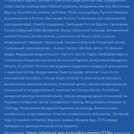
Сторожевой башни, Библии и трактатов Свидетелей Иеговы, Гражданский
Совет, Центр анализа европейской политики, Академическая сеть Восточная
Европа, Российский комитет действия, РЭНД корпорейшн, Русская Америка
за демократию в России, Настоящая Россия, Глобальная сеть журналистов-
расследователей, Служба поддержки, Свободная Россия Берлин, Свободная
Россия Северный Рейн-Вестфалия, Фонд глобальной помощи, Антивоенный
комитет России, Russie-Libertes, La Asocicion de Rusos Libres, Союз за
возвращение Северных территорий, Крымскотатарский Ресурсный Центр,
Глобальный союз IndustriALL, Russian Election Monitor, Article 19, Мнение
медиа, Федерация анархического черного креста, Радио Свободная Европа,
Германское общество изучения Восточной Европы, Фонд имени Фридриха
Эберта, XZ gGmbH, Мобильная академия поддержки гендерной демократии
и миротворчества, Форум имени Льва Копелева, American Councils for
International Education, Cultural Vistas, Institute of International Education,
Антивоенное движение Антальи, Открытый диалог, Школа международных
отношений и государственной политики им Питера Мунка, Российско-
канадский демократический альянс, Школа международных отношений им
Нормана Патерсона, Центр Гражданских Свобод, Фонд Бориса Немцова за
Свободу, Фонд имени Фридриха Науманна за свободу, Феминистское
антивоенное сопротивление, Комитет независимости Ингушетии, Прометей,
Stop Occupation of Karelia, Вернись живым, Фридом Хаус, СОТА медиа,
Либерально-демократическая Лига Украины
Источник:
https://minjust.gov.ru/ru/documents/7756/
данные