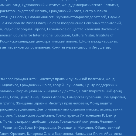
Чам Финланд, Гудзоновский институт, Фонд Демократического Развития,
актатов Свидетелей Иеговы, Гражданский Совет, Центр анализа
астоящая Россия, Глобальная сеть журналистов-расследователей, Служба
a Asocicion de Rusos Libres, Союз за возвращение Северных территорий,
еста, Радио Свободная Европа, Германское общество изучения Восточной
ouncils for International Education, Cultural Vistas, Institute of
, Российско-канадский демократический альянс, Школа международных
е антивоенное сопротивление, Комитет независимости Ингушетии,
ты прав граждан Штаб, Институт права и публичной политики, Фонд
инициатива, Гражданский Союз, Хасдей Ерушалаим, Центр поддержки и
социально-информационных инициатив Действие, Благотворительный фонд
Так, Сова, центр Анна, Проект Апрель, Самарская губерния, Эра здоровья,
я группа, Женщины Евразии, Институт прав человека, Фонд защиты
Гражданское действие, Центр независимых социологических исследований,
стран, Гражданское содействие, Трансперенси Интернешнл-Р, Центр
н, Фонд поддержки свободы прессы, Гражданский контроль, Человек и
тут Развития Свободы Информации, Экозащита!-Женсовет, Общественный
й Павел Юрьевич, Шнырова Ольга Вадимовна, Чанышева Лилия Айратовна,