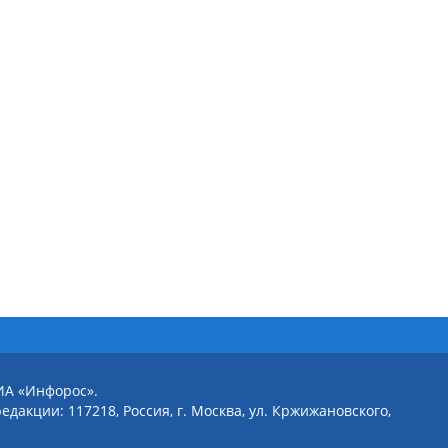
ИА «Инфорос».
едакции: 117218, Россия, г. Москва, ул. Кржижановского,