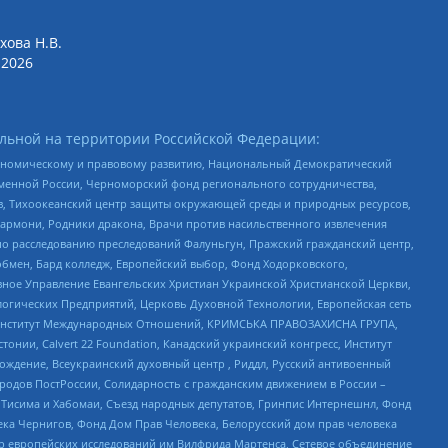
хова Н.В.
2026
льной на территории Российской Федерации:
кономическому и правовому развитию, Национальный Демократический
менной России, Черноморский фонд регионального сотрудничества,
, Тихоокеанский центр защиты окружающей среды и природных ресурсов,
 Хармони, Родники дракона, Врачи против насильственного извлечения
по расследованию преследований Фалуньгун, Пражский гражданский центр,
бмен, Бард колледж, Европейский выбор, Фонд Ходорковского,
ное Управление Евангельских Христиан Украинской Христианской Церкви,
огических Предприятий, Церковь Духовной Технологии, Европейская сеть
ий Институт Международных Отношений, КРИМСЬКА ПРАВОЗАХИСНА ГРУПА,
стонии, Calvert 22 Foundation, Канадский украинский конгресс, Институт
ждение, Всеукраинский духовный центр , Риддл, Русский антивоенный
ародов ПостРоссии, Солидарность с гражданским движением в России –
в Тисима и Хабомаи, Съезд народных депутатов, Гринпис Интернешнл, Фонд
ека Чернигов, Фонд Дом Прав Человека, Белорусский дом прав человека
нтр европейских исследований им Вилфрида Мартенса, Сетевое объединение