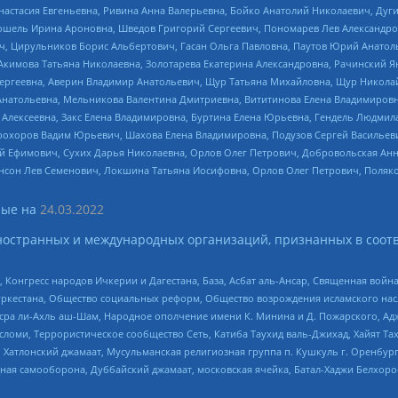
настасия Евгеньевна, Ривина Анна Валерьевна, Бойко Анатолий Николаевич, Дуг
ошель Ирина Ароновна, Шведов Григорий Сергеевич, Пономарев Лев Александро
ч, Цирульников Борис Альбертович, Гасан Ольга Павловна, Паутов Юрий Анато
Акимова Татьяна Николаевна, Золотарева Екатерина Александровна, Рачинский Я
Сергеевна, Аверин Владимир Анатольевич, Щур Татьяна Михайловна, Щур Никола
Анатольевна, Мельникова Валентина Дмитриевна, Вититинова Елена Владимировн
 Алексеевна, Закс Елена Владимировна, Буртина Елена Юрьевна, Гендель Людмил
рохоров Вадим Юрьевич, Шахова Елена Владимировна, Подузов Сергей Васильеви
й Ефимович, Сухих Дарья Николаевна, Орлов Олег Петрович, Добровольская Анн
нсон Лев Семенович, Локшина Татьяна Иосифовна, Орлов Олег Петрович, Поляк
ые на
24.03.2022
ностранных и международных организаций, признанных в соотв
нгресс народов Ичкерии и Дагестана, База, Асбат аль-Ансар, Священная война,
уркестана, Общество социальных реформ, Общество возрождения исламского насл
Нусра ли-Ахль аш-Шам, Народное ополчение имени К. Минина и Д. Пожарского, Ад
сломи, Террористическое сообщество Сеть, Катиба Таухид валь-Джихад, Хайят Тах
, Хатлонский джамаат, Мусульманская религиозная группа п. Кушкуль г. Оренбу
ная самооборона, Дуббайский джамаат, московская ячейка, Батал-Хаджи Белхор