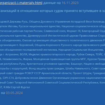
organizacii-i-materialy.html
данные на
16.11.2023
анизаций в отношении которых судом принято вступившее в з
 Родовой Державы Русь, Община Духовного Управления Асгардской Веси Беловод
детели Иеговы, Русское национальное единство, Национал-социалистическое об
истическая рабочая партия России, Славянский союз, Формат-18, Благородный Ор
ациональное единство, Древнерусской Инглистической церкви Православных Ста
ных объединениях, Омская организация общественного политического движения Р
рганизация п. Боровский, Община Коренного Русского народа Щелковского район
гиозное объединение последователей инглиизма, Народная Социальная Инициатива,
 г. Астрахани, ВОЛЯ, Меджлис крымскотатарского народа, Рубеж Севера, ТОЙС, 
6, Независимость, Фирма, Молодежная правозащитная группа МПГ, Курсом Правд
ая республика Русь, Арестантское уголовное единство, Башкорт, Нация и свобода,
орьбы с коррупцией, Фонд защиты прав граждан, Штабы Навального, Совет гражд
ный совет граждан РСФСР СССР Архангельской области, Проект Штурм, Граждане 
tsApp, СИЧ-С14, Добровольческое Движение Организации украинских националисто
ный Совет Татарской Автономной Советской Социалистической Республики, Кон
БТ, Я.МЫ Сергей Фургал
 на
03.05.2024