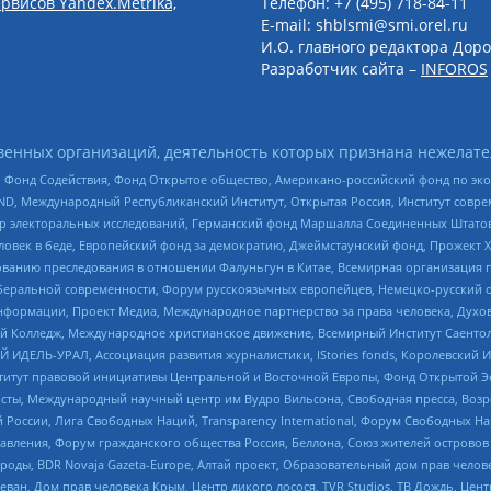
рвисов Yandex.Metrika,
Телефон: +7 (495) 718-84-11
E-mail: shblsmi@smi.orel.ru
И.О. главного редактора Доро
Разработчик сайта –
INFOROS
енных организаций, деятельность которых признана нежелате
 Фонд Содействия, Фонд Открытое общество, Американо-российский фонд по э
 Международный Республиканский Институт, Открытая Россия, Институт совре
р электоральных исследований, Германский фонд Маршалла Соединенных Штатов
еловек в беде, Европейский фонд за демократию, Джеймстаунский фонд, Прожект
дованию преследования в отношении Фалуньгун в Китае, Всемирная организация 
беральной современности, Форум русскоязычных европейцев, Немецко-русский о
формации, Проект Медиа, Международное партнерство за права человека, Духов
 Колледж, Международное христианское движение, Всемирный Институт Саентол
 ИДЕЛЬ-УРАЛ, Ассоциация развития журналистики, IStories fonds, Королевск
r, Институт правовой инициативы Центральной и Восточной Европы, Фонд Открытой Э
ты, Международный научный центр им Вудро Вильсона, Свободная пресса, Возро
России, Лига Свободных Наций, Transparеncy International, Форум Свободных Н
правления, Форум гражданского общества Россия, Беллона, Союз жителей острово
роды, BDR Novaja Gazeta-Europe, Алтай проект, Образовательный дом прав челов
еван, Дом прав человека Крым, Центр дикого лосося, TVR Studios, ТВ Дождь, Це