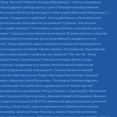
евосточное общественное движение "Маяк", Санкт-Петербургская ЛГБТ-инициативная группа "Выход", Инициативная группа ЛГБТ+ "Реверс", Алексеев Андрей Викторович, Бекбулатова Таисия Львовна, Беляев Иван Михайлович, Владыкина Елена Сергеевна, Гельман Марат Александрович, Никульшина Вероника Юрьевна, Толоконникова Надежда Андреевна, Шендерович Виктор Анатольевич, Общество с ограниченной ответственностью "Данное сообщение", Общество с ограниченной ответственностью Издательский дом "Новая глава", Айнбиндер Александра Александровна, Московский комьюнити-центр для ЛГБТ+инициатив, Благотворительный фонд развития филантропии, Deutsche Welle (Германия, Kurt-Schumacher-Strasse 3, 53113 Bonn), Борзунова Мария Михайловна, Воробьев Виктор Викторович, Голубева Анна Львовна, Константинова Алла Михайловна, Малкова Ирина Владимировна, Мурадов Мурад Абдулгалимович, Осетинская Елизавета Николаевна, Понасенков Евгений Николаевич, Ганапольский Матвей Юрьевич, Киселев Евгений Алексеевич, Борухович Ирина Григорьевна, Дремин Иван Тимофеевич, Дубровский Дмитрий Викторович, Красноярская региональная общественная организация поддержки и развития альтернативных образовательных технологий и межкультурных коммуникаций "ИНТЕРРА", Маяковская Екатерина Алексеевна, Фейгин Марк Захарович, Филимонов Андрей Викторович, Дзугкоева Регина Николаевна, Доброхотов Роман Александрович, Дудь Юрий Александрович, Елкин Сергей Владимирович, Кругликов Кирилл Игоревич, Сабунаева Мария Леонидовна, Семенов Алексей Владимирович, Шаинян Карен Багратович, Шульман Екатерина Михайловна, Асафьев Артур Валерьевич, Вахштайн Виктор Семенович, Венедиктов Алексей Алексеевич, Лушникова Екатерина Евгеньевна, Волков Леонид Михайлович, Невзоров Александр Глебович, Пархоменко Сергей Борисович, Сироткин Ярослав Николаевич, Кара-Мурза Владимир Владимирович, Баранова Наталья Владимировна, Гозман Леонид Яковлевич, Кагарлицкий Борис Юльевич, Климарев Михаил Валерьевич, Милов Владимир Станиславович, Автономная некоммерческая организация Краснодарский центр современного искусства "Типография", Моргенштерн Алишер Тагирович, Соболь Любовь Эдуардовна, Общество с ограниченной ответственностью "ЛИЗА НОРМ", Каспаров Гарри Кимович, Ходорковский Михаил Борисович, Общество с ограниченной ответственностью "Апрельские тезисы", Данилович Ирина Брониславовна, Кашин Олег Владимирович, Петров Николай Владимирович, Пивоваров Алексей Владимирович, Соколов Михаил Владимирович, Цветкова Юлия Владимировна, Чичваркин Евгений Александрович, Комитет против пыток/Команда против пыток, Общество с ограниченной ответственностью "Первый научный", Общество с ограниченной ответственностью "Вертолет и ко", Белоцерковская Вероника Борисовна, Кац Максим Евгеньевич, Лазарева Татьяна Юрьевна, Шаведдинов Руслан Табризович, Яшин Илья Валерьевич, Общество с ограниченной ответственностью "Иноагент ААВ", Алешковский Дмитрий Петрович, Альбац Евгения Марковна, Быков Дмитрий Львович, Галямина Юлия Евгеньевна, Лойко Сергей Леонидович, Мартынов Кирилл Константинович, Медведев Сергей Александрович, Крашенинников Федор Геннадиевич, Гордеева Катерина Вл