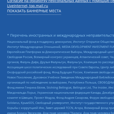
Согласие на обработку персональных данных с помощью се
LiveInternet, top.mail.ru
ПОКАЗАТЬ БАННЕРНЫЕ МЕСТА
* Перечень иностранных и международных неправительств
Национальный фонд в поддержку демократии, Институт Открытое Общество
Институт Международных Отношений, MEDIA DEVELOPMENT INVESTMENT FUND,
Европейская Платформа за Демократические Выборы, Международный цент
Свободная Россия, Всемирный конгресс украинцев, Атлантический совет, Ч
органов, Фалунь Дафа, Друзья Фалуньгун, Фалуньгун, Коалиция по рассле
Ассоциация школ политических исследований при Совете Европы, Центр ли
Оксфордский российский фонд, Фонд Будущее России, Компания свободы ин
Новое Поколение, Духовное Учебное Заведение Международный Библейский
организаций по наблюдению за выборами, Республика Польша, СВОБОДНЫЙ
Фонд имени Генриха Бёлля, Stichting Bellingcat, Bellingcat Ltd, The Inside
Макдональда-Лорье, Украинская национальная федерация Канады, Декабрис
комитет в Швеции, Проект Медуза, Фонд Андрея Сахарова, Форум свободной 
Solidarus, КрымSOS, Свободный университет, Институт государственного у
борьбы с коррупцией Инк, Завет церквей TCCN, Агора, Всемирный фонд при
имени Бориса Звозскова, Дом прав человека Тбилиси, Дом прав человека Ер