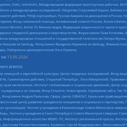
урятия, Uralic, UnKremlin, Международная федерация транспортных рабочих, Ист
ейских и международных исследований, Общество Сторожевой башни, Библии и тр
омитет действия, РЭНД корпорейшн, Русская Америка за демократию в России, Н
фалия, Фонд глобальной помощи, Антивоенный комитет России, Russie-Libertes, L
lection Monitor, Article 19, Мнение медиа, Федерация анархического черного кр
и гендерной демократии и миротворчества, Форум имени Льва Копелева, American C
г, Школа международных отношений и государственной политики им Питера Мунка
 Немцова за Свободу, Фонд имени Фридриха Науманна за свободу, Феминистско
медиа, Либерально-демократическая Лига Украины
 на
13.05.2024
ого агента:
р немецкой и европейской культуры, Центр гендерных исследований, Фонд защи
ЧА, Гуманитарное действие, Открытый Петербург, Лига Избирателей, Правовая 
иту прав заключенных, Институт глобализации и социальных движений, Центр 
ужденным и их семьям, Фонд Тольятти, Новое время, Серебряная тайга, Так-Так-
, Фонд имени Андрея Рылькова, Сфера, Центр СИБАЛЬТ, Уральская правозащитна
невосточный центр развития гражданских инициатив и социального партнерства, 
 организаций, Частное учреждение в Калининграде Совета Министров северных 
бирь, Частное учреждение в Санкт-Петербурге Совета Министров Северных Стра
а, Информационное агентство МЕМО. РУ, Институт региональной прессы, Инсти
ч, Дзугкоева Регина Николаевна, Кривенко Сергей Владимирович, Милославски