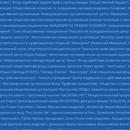
мная некоммерческая организация "Центр по работе с проблемой насилия "НАСИЛИЮ.НЕТ", Межрегиональный профессиональный союз работников здравоохранения "Альянс врачей", Юридическое лицо, зарегистрированное в Латвийской Республике, SIA "Medusa Project" (регистрационный номер 40103797863, дата регистрации 10.06.2014), Некоммерческая организация "Фонд по борьбе с коррупцией", Автономная некоммерческая организация "Институт права и публичной политики", Баданин Роман Сергеевич, Гликин Максим Александрович, Железнова Мария Михайловна, Лукьянова Юлия Сергеевна, Маетная Елизавета Витальевна, Маняхин Петр Борисович, Чуракова Ольга Владимировна, Ярош Юлия Петровна, Юридическое лицо "The Insider SIA", зарегистрированное в Риге, Латвийская Республика (дата регистрации 26.06.2015), являющееся администратором доменного имени интернет-издания "The Insider SIA", https://theins.ru, Постернак Алексей Евгеньевич, Рубин Михаил Аркадьевич, Анин Роман Александрович, Юридическое лицо Istories fonds, зарегистрированное в Латвийской Республике (регистрационный номер 50008295751, дата регистрации 24.02.2020), Великовский Дмитрий Александрович, Долинина Ирина Николаевна, Мароховская Алеся Алексеевна, Шлейнов Роман Юрьевич, Шмагун Олеся Валентиновна, Общество с ограниченной ответственностью "Альтаир 2021", Общество с ограниченной ответственностью "Вега 2021", Общество с ограниченной ответственностью "Главный редактор 2021", Общество с ограниченной ответственностью "Ромашки монолит", Важенков Артем Валерьевич, Ивановская областная общественная организация "Центр гендерных исследований", Гурман Юрий Альбертович, Медиапроект "ОВД-Инфо", Егоров Владимир Владимирович, Жилинский Владимир Александрович, Общество с ограниченной ответственностью "ЗП", Иванова София Юрьевна, Карезина Инна Павловна, Кильтау Екатерина Викторовна, Петров Алексей Викторович, Пискунов Сергей Евгеньевич, Смирнов Сергей Сергеевич, Тихонов Михаил Сергеевич, Общество с ограниченной ответственностью "ЖУРНАЛИСТ-ИНОСТРАННЫЙ АГЕНТ", Арапова Галина Юрьевна, Вольтская Татьяна Анатольевна, Американская компания "Mason G.E.S. Anonymous Foundation" (США), являющаяся владельцем интернет-издания https://mnews.world/, Компания "Stichting Bellingcat", зарегистрированная в Нидерландах (дата регистрации 11.07.2018), Захаров Андрей Вячеславович, Клепиковская Екатерина Дмитриевна, Общество с ограниченной ответственностью "МЕМО", Перл Роман Александрович, Симонов Евгений Алексеевич, Соловьева Елена Анатольевна, Сотников Даниил Владимирович, Сурначева Елизавета Дмитриевна, Автономная некоммерческая организация по защите прав человека и информированию населения "Якутия – Наше Мнение", Общество с ограниченной ответственностью "Москоу диджитал медиа", с 26.01.2023 Общество с ограниченной ответственностью "Чайка Белые сады", Ветошкина Валерия Валерьевна, Заговора Максим Александрович, Межрегиональное общественное движение "Российская ЛГБТ - сеть", Оленичев Максим Владимирович, Павлов Иван Юрьевич, Скворцова Елена Сергеевна, Общество с ограниченной ответственностью "Как бы инагент", Кочетков Игорь Викторович, Общество с ограниченной ответственностью "Честные выборы", Еланчик Олег Александрович, Общество с ограниченной ответственностью "Нобелевский призыв", Гималова Регина Эмилевна, Григорьев Андрей Валерьевич, Григорьева Алина Александровна, Ассоциация по содействию защите прав призывников, альтернативнослужащих и военнослужащих "Правозащитная группа "Гражданин.Армия.Право", Хисамова Регина Фаритовна, Автономная некоммерческая организация по реализации социально-правовых программ "Лилит", Дальн