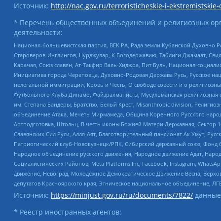
Источник:
http://nac.gov.ru/terroristicheskie-i-ekstremistskie-
* Перечень общественных объединений и религиозных орг
деятельности:
Национал-большевистская партия, ВЕК РА, Рада земли Кубанской Духовно
Староверов-Инглингов, Нурджулар, К Богодержавию, Таблиги Джамаат, Сви
Карачая, Союз славян, Ат-Такфир Валь-Хиджра, Пит Буль, Национал-социал
Инициатива города Череповца, Духовно-Родовая Держава Русь, Русское н
нелегальной иммиграции, Кровь и Честь, О свободе совести и о религиоз
Футбольного Клуба Динамо, Файзрахманисты, Мусульманская религиозная о
им. Степана Бандеры, Братство, Белый Крест, Misanthropic division, Рели
объединение Атака, Мечеть Мирмамеда, Община Коренного Русского народа
Артподготовка, Штольц, В честь иконы Божией Матери Державная, Сектор 1
Славянских Сил Руси, Алля-Аят, Благотворительный пансионат Ак Умут, Русск
Патриотический клуб-Новокузнецк/РПК, Сибирский державный союз, Фонд б
Народное объединение русского движения, Народное движение Адат, Народ
Социалистических Районов, Meta Platforms Inc, Facebook, Instagram, Wha
движение, Невоград, Молодежное Демократическое Движение Весна, Верхов
депутатов Красноярского края, Этническое национальное объединение, ЛГ
Источник:
https://minjust.gov.ru/ru/documents/7822/
данные
* Реестр иностранных агентов: