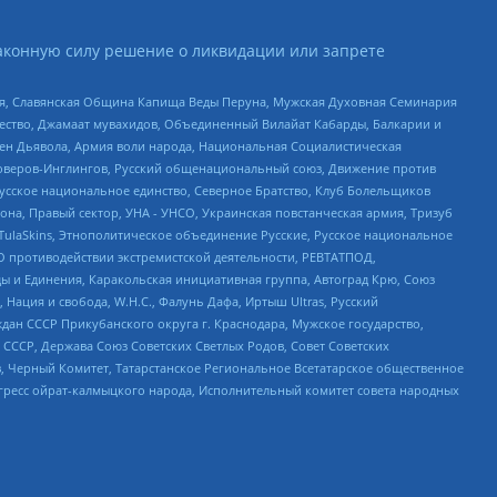
аконную силу решение о ликвидации или запрете
ья, Славянская Община Капища Веды Перуна, Мужская Духовная Семинария
щество, Джамаат мувахидов, Объединенный Вилайат Кабарды, Балкарии и
ден Дьявола, Армия воли народа, Национальная Социалистическая
роверов-Инглингов, Русский общенациональный союз, Движение против
усское национальное единство, Северное Братство, Клуб Болельщиков
а, Правый сектор, УНА - УНСО, Украинская повстанческая армия, Тризуб
 TulaSkins, Этнополитическое объединение Русские, Русское национальное
О противодействии экстремистской деятельности, РЕВТАТПОД,
ы и Единения, Каракольская инициативная группа, Автоград Крю, Союз
 Нация и свобода, W.H.С., Фалунь Дафа, Иртыш Ultras, Русский
ан СССР Прикубанского округа г. Краснодара, Мужское государство,
СССР, Держава Союз Советских Светлых Родов, Совет Советских
в, Черный Комитет, Татарстанское Региональное Всетатарское общественное
гресс ойрат-калмыцкого народа, Исполнительный комитет совета народных