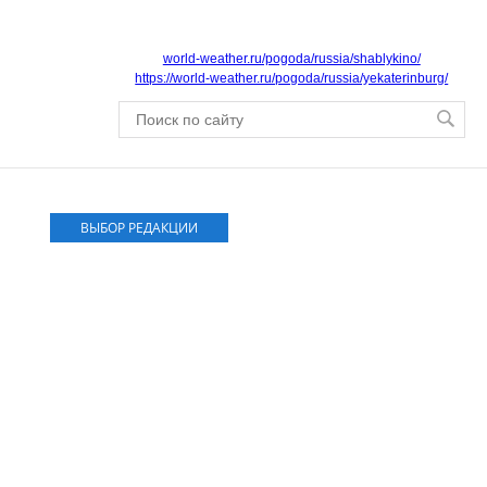
world-weather.ru/pogoda/russia/shablykino/
https://world-weather.ru/pogoda/russia/yekaterinburg/
ВЫБОР РЕДАКЦИИ