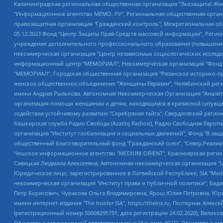
Калининградская региональная общественная организация "Экозащита!-Женсовет", Фонд содействия защите прав и свобод граждан "Общественный вердикт", Фонд "Институт Развития Свободы Информации", Частное учреждение "Информационное агентство МЕМО. РУ", Региональная общественная организация "Общественная комиссия по сохранению наследия академика Сахарова", Фонд поддержки свободы прессы, Санкт-Петербургская общественная правозащитная организация "Гражданский контроль", Межрегиональная общественная организация "Информационно-просветительский центр "Мемориал", Региональный Фонд "Центр Защиты Прав Средств Массовой Информации", с 05.12.2023 Фонд "Центр Защиты Прав Средств массовой информации", Региональная общественная благотворительная организация помощи беженцам и мигрантам "Гражданское содействие", Негосударственное образовательное учреждение дополнительного профессионального образования (повышение квалификации) специалистов "АКАДЕМИЯ ПО ПРАВАМ ЧЕЛОВЕКА", Свердловская региональная общественная организация "Сутяжник", Автономная некоммерческая организация "Центр независимых социологических исследований", Союз общественных объединений "Российский исследовательский центр по правам человека", Региональное общественное учреждение научно-информационный центр "МЕМОРИАЛ", Некоммерческая организация "Фонд защиты гласности", Автономная некоммерческая организация "Институт прав человека", Городская общественная организация "Екатеринбургское общество "МЕМОРИАЛ", Городская общественная организация "Рязанское историко-просветительское и правозащитное общество "Мемориал" (Рязанский Мемориал), Челябинский региональный орган общественной самодеятельности – женское общественное объединение "Женщины Евразии", Челябинский региональный орган общественной самодеятельности "Уральская правозащитная группа", Фонд содействия защите здоровья и социальной справедливости имени Андрея Рылькова, Автономная Некоммерческая Организация "Аналитический Центр Юрия Левады", Автономная некоммерческая организация социальной поддержки населения "Проект Апрель", Региональная общественная организация помощи женщинам и детям, находящимся в кризисной ситуации "Информационно-методический центр "Анна", Фонд содействия развитию массовых коммуникаций и правовому просвещению "Так-так-Так", Фонд содействия устойчивому развитию "Серебряная тайга", Свердловский региональный общественный фонд социальных проектов "Новое время", "Idel.Реалии", Кавказ.Реалии, Крым.Реалии, Телеканал Настоящее Время, Татаро-башкирская служба Радио Свобода (Azatliq Radiosi), Радио Свободная Европа/Радио Свобода (PCE/PC), "Сибирь.Реалии", "Фактограф", Благотворительный фонд помощи осужденным и их семьям, Автономная некоммерческая организация "Институт глобализации и социальных движений", Фонд "В защиту прав заключенных", Частное учреждение "Центр поддержки и содействия развитию средств массовой информации", Пензенский региональный общественный благотворительный фонд "Гражданский союз", "Север.Реалии", Некоммерческая организация Фонд "Правовая инициатива", Общество с ограниченной ответственностью "Радио Свободная Европа/Радио Свобода", Чешское информационное агентство "MEDIUM-ORIENT", Красноярская региональная общественная организация "Мы против СПИДа", Камалягин Денис Николаевич, Маркелов Сергей Евгеньевич, Пономарев Лев Александрович, Савицкая Людмила Алексеевна, Автоно