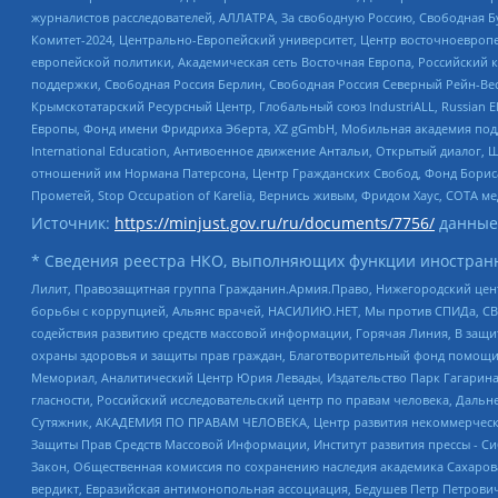
журналистов расследователей, АЛЛАТРА, За свободную Россию, Свободная Б
Комитет-2024, Центрально-Европейский университет, Центр восточноевроп
европейской политики, Академическая сеть Восточная Европа, Российский к
поддержки, Свободная Россия Берлин, Свободная Россия Северный Рейн-Вест
Крымскотатарский Ресурсный Центр, Глобальный союз IndustriALL, Russian E
Европы, Фонд имени Фридриха Эберта, XZ gGmbH, Мобильная академия поддержк
International Education, Антивоенное движение Антальи, Открытый диало
отношений им Нормана Патерсона, Центр Гражданских Свобод, Фонд Бориса
Прометей, Stop Occupation of Karelia, Вернись живым, Фридом Хаус, СОТА 
Источник:
https://minjust.gov.ru/ru/documents/7756/
данные
* Сведения реестра НКО, выполняющих функции иностранн
Лилит, Правозащитная группа Гражданин.Армия.Право, Нижегородский цент
борьбы с коррупцией, Альянс врачей, НАСИЛИЮ.НЕТ, Мы против СПИДа, СВЕ
содействия развитию средств массовой информации, Горячая Линия, В защ
охраны здоровья и защиты прав граждан, Благотворительный фонд помощи ос
Мемориал, Аналитический Центр Юрия Левады, Издательство Парк Гагарина
гласности, Российский исследовательский центр по правам человека, Даль
Сутяжник, АКАДЕМИЯ ПО ПРАВАМ ЧЕЛОВЕКА, Центр развития некоммерческих
Защиты Прав Средств Массовой Информации, Институт развития прессы - Си
Закон, Общественная комиссия по сохранению наследия академика Сахаров
вердикт, Евразийская антимонопольная ассоциация, Бедушев Петр Петрови