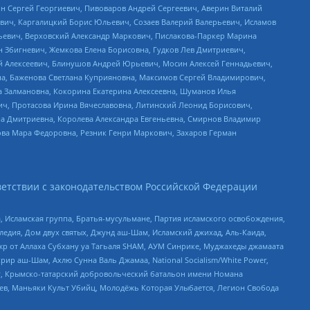
ин Сергей Георгиевич, Пивоваров Андрей Сергеевич, Аверин Виталий
вич, Каргалицкий Борис Юльевич, Созаев Валерий Валерьевич, Исламов
льевич, Верховский Александр Маркович, Пислакова-Паркер Марина
н Збигневич, Жемкова Елена Борисовна, Гудков Лев Дмитриевич,
й Алексеевич, Блинушов Андрей Юрьевич, Мосин Алексей Геннадьевич,
а, Баженова Светлана Куприяновна, Максимов Сергей Владимирович,
а Залмановна, Кокорина Екатерина Алексеевна, Шуманов Илья
ч, Протасова Ирина Вячеславовна, Литинский Леонид Борисович,
а Дмитриевна, Королева Александра Евгеньевна, Смирнов Владимир
ова Мара Федоровна, Резник Генри Маркович, Захаров Герман
етствии с законодательством Российской Федерации
 Исламская группа, Братья-мусульмане, Партия исламского освобождения,
едия, Дом двух святых, Джунд аш-Шам, Исламский джихад, Аль-Каида,
жр от Аллаха Субхану уа Тагьаля SHAM, АУМ Синрике, Муджахеды джамаата
рир аш-Шам, Ахлю Сунна Валь Джамаа, National Socialism/White Power,
рг, Крымско-татарский добровольческий батальон имени Номана
оев, Маньяки Культ Убийц, Молодёжь Которая Улыбается, Легион Свобода