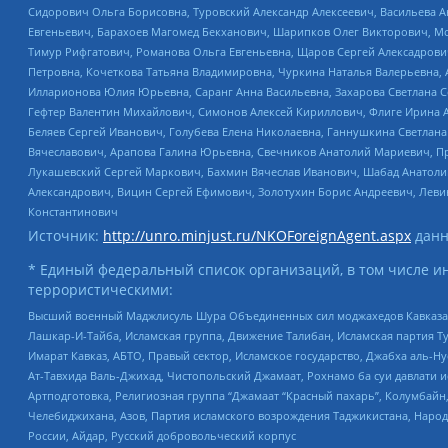
Сидорович Ольга Борисовна, Туровский Александр Алексеевич, Васильева А
Евгеньевич, Барахоев Магомед Бекханович, Шарипков Олег Викторович, М
Тимур Рифгатович, Романова Ольга Евгеньевна, Щаров Сергей Алексадрови
Петровна, Кочеткова Татьяна Владимировна, Чуркина Наталья Валерьевна, 
Илларионова Юлия Юрьевна, Саранг Анна Васильевна, Захарова Светлана 
Гефтер Валентин Михайлович, Симонов Алексей Кириллович, Флиге Ирина 
Беляев Сергей Иванович, Голубева Елена Николаевна, Ганнушкина Светлана
Вячеславович, Арапова Галина Юрьевна, Свечников Анатолий Мариевич, П
Лукашевский Сергей Маркович, Бахмин Вячеслав Иванович, Шабад Анатоли
Александрович, Вицин Сергей Ефимович, Золотухин Борис Андреевич, Леви
Константинович
Источник:
http://unro.minjust.ru/NKOForeignAgent.aspx
данн
* Единый федеральный список организаций, в том числе и
террористическими:
Высший военный Маджлисуль Шура Объединенных сил моджахедов Кавказа, Ко
Лашкар-И-Тайба, Исламская группа, Движение Талибан, Исламская партия Т
Имарат Кавказ, АБТО, Правый сектор, Исламское государство, Джабха аль-
Ат-Тавхида Валь-Джихад, Чистопольский Джамаат, Рохнамо ба суи давлати и
Артподготовка, Религиозная группа “Джамаат “Красный пахарь”, Колумбайн
Челебиджихана, Азов, Партия исламского возрождения Таджикистана, Народ
России, Айдар, Русский добровольческий корпус